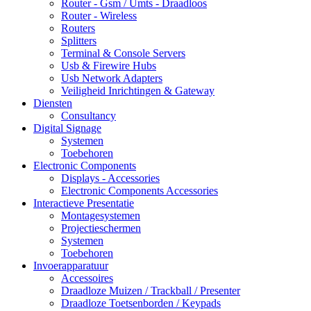
Router - Gsm / Umts - Draadloos
Router - Wireless
Routers
Splitters
Terminal & Console Servers
Usb & Firewire Hubs
Usb Network Adapters
Veiligheid Inrichtingen & Gateway
Diensten
Consultancy
Digital Signage
Systemen
Toebehoren
Electronic Components
Displays - Accessories
Electronic Components Accessories
Interactieve Presentatie
Montagesystemen
Projectieschermen
Systemen
Toebehoren
Invoerapparatuur
Accessoires
Draadloze Muizen / Trackball / Presenter
Draadloze Toetsenborden / Keypads