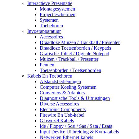
Interactieve Presentatie
Montagesystemen
Projectieschermen
Systemen
Toebehoren
Invoerapparatuur
Accessoires
Draadloze Muizen / Trackball / Presenter
Draadloze Toetsenborden / Keypads
Grafische Tablet / Digitale Notepad
Muizen / Trackball / Presenter
Pennen
Toetsenborden / Toetsenborden
Kabels En Toebehoren
Afstandsbedieningen
Computer Koeling Systemen
Converters & Adapters
Diagnostische Tools & Uitrustingen
Diverse Accessoires
Electronic Components
Firewire En Usb-kabel
Glasvezel Kabels
Ide / Floppy / Scsi / Sas / Sata / Esata
Input Device Uitbreiding & Kvm-kabels
Netwerken Ethernet-kabels