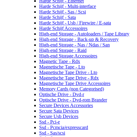
Harde Schijf - Ethernet
Harde Schijf - Multi-interface
Harde Schijf - Sas / Scsi
Harde Schijf - Sata
Harde Schijf - Usb / Firewire / E-sata
Harde Schijf Accessoires
High-end Storage - Autoloaders / Tape Library
High-end Storage - Back-up & Recovery
High-end Storage - Nas / Ndas / San
High-end Storage - Raid
High-end Storage Accessoires
Magnetic Tape - Rdx
Magnetische Tape - Lto
Magnetische Tape Drive - Lto
Magnetische Tape Drive - Rdx
Magnetische Tape Drive Accessoires
Memory Cards (non Categorised)
Optische Drive - Dvd-r
Optische Drive - Dvd-rom Brander
Secure Devices Accessories
Secure Sata Devices
Secure Usb Devices
Ssd - Pci-e
Ssd - Pcmcia/expresscard
Ssd - Sas/scsi