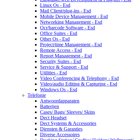
Linux Os - Esd
Mail Client/plug-ins - Esd
Mobile Device Management - Esd
Networking Management - Esd
Ocr/barcode Software - Esd
Office Suites - Esd
Other Os - Esd
Project/time Management - Esd
Remote Access - Esd
Report Management - Esd
Security Suites - Esd
Service & Support - Esd
Utilities - Esd
Video Conferencing & Telephony - Esd
Video/audio Editing & Capturing - Esd
Windows Os - Esd
Telefonie
Antwoordapparaten
Batterijen
Cases/ Bags/ Sleeves/ Skins
Dect Headset
Dect Systems & Accessories
Diensten & Garanties
Diverse Accessoires