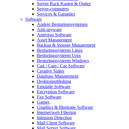
Server Rack Kasten & Opties
Server-computers
Services & Garanties
Software
Andere Besturingssystemen
Anti-spyware
Antivirus Software
Asset Management
Backup & Storage Management
Besturingssysteem Linux
Besturingssysteem Unix
Besturingssysteem Windows
Cad / Cam / Cae Software
Creative Suites
Database Management
Desktoppublishing
Emulatie Software
Encryption Software
Fax Software
Games
Graphics & Illustratie Software
Internet/web Filtering
Intrusion Detection
Mail Client Software
Mail Server Software