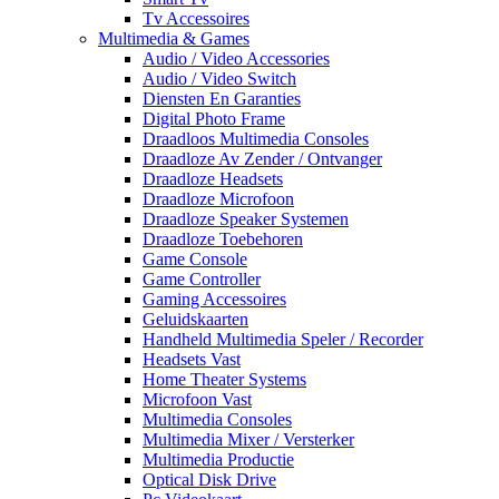
Tv Accessoires
Multimedia & Games
Audio / Video Accessories
Audio / Video Switch
Diensten En Garanties
Digital Photo Frame
Draadloos Multimedia Consoles
Draadloze Av Zender / Ontvanger
Draadloze Headsets
Draadloze Microfoon
Draadloze Speaker Systemen
Draadloze Toebehoren
Game Console
Game Controller
Gaming Accessoires
Geluidskaarten
Handheld Multimedia Speler / Recorder
Headsets Vast
Home Theater Systems
Microfoon Vast
Multimedia Consoles
Multimedia Mixer / Versterker
Multimedia Productie
Optical Disk Drive