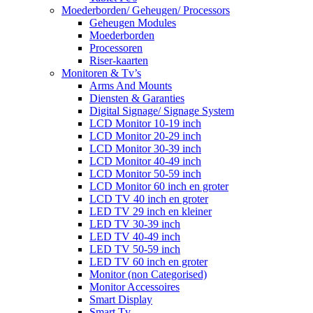
Moederborden/ Geheugen/ Processors
Geheugen Modules
Moederborden
Processoren
Riser-kaarten
Monitoren & Tv’s
Arms And Mounts
Diensten & Garanties
Digital Signage/ Signage System
LCD Monitor 10-19 inch
LCD Monitor 20-29 inch
LCD Monitor 30-39 inch
LCD Monitor 40-49 inch
LCD Monitor 50-59 inch
LCD Monitor 60 inch en groter
LCD TV 40 inch en groter
LED TV 29 inch en kleiner
LED TV 30-39 inch
LED TV 40-49 inch
LED TV 50-59 inch
LED TV 60 inch en groter
Monitor (non Categorised)
Monitor Accessoires
Smart Display
Smart Tv