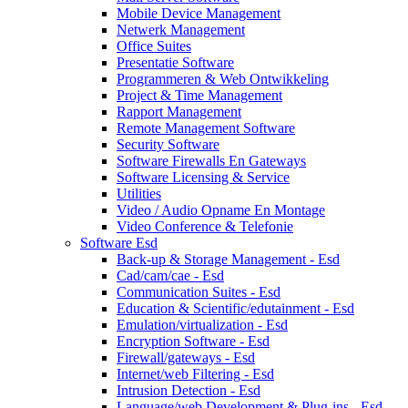
Mobile Device Management
Netwerk Management
Office Suites
Presentatie Software
Programmeren & Web Ontwikkeling
Project & Time Management
Rapport Management
Remote Management Software
Security Software
Software Firewalls En Gateways
Software Licensing & Service
Utilities
Video / Audio Opname En Montage
Video Conference & Telefonie
Software Esd
Back-up & Storage Management - Esd
Cad/cam/cae - Esd
Communication Suites - Esd
Education & Scientific/edutainment - Esd
Emulation/virtualization - Esd
Encryption Software - Esd
Firewall/gateways - Esd
Internet/web Filtering - Esd
Intrusion Detection - Esd
Language/web Development & Plug-ins - Esd