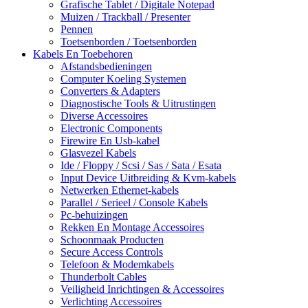
Grafische Tablet / Digitale Notepad
Muizen / Trackball / Presenter
Pennen
Toetsenborden / Toetsenborden
Kabels En Toebehoren
Afstandsbedieningen
Computer Koeling Systemen
Converters & Adapters
Diagnostische Tools & Uitrustingen
Diverse Accessoires
Electronic Components
Firewire En Usb-kabel
Glasvezel Kabels
Ide / Floppy / Scsi / Sas / Sata / Esata
Input Device Uitbreiding & Kvm-kabels
Netwerken Ethernet-kabels
Parallel / Serieel / Console Kabels
Pc-behuizingen
Rekken En Montage Accessoires
Schoonmaak Producten
Secure Access Controls
Telefoon & Modemkabels
Thunderbolt Cables
Veiligheid Inrichtingen & Accessoires
Verlichting Accessoires