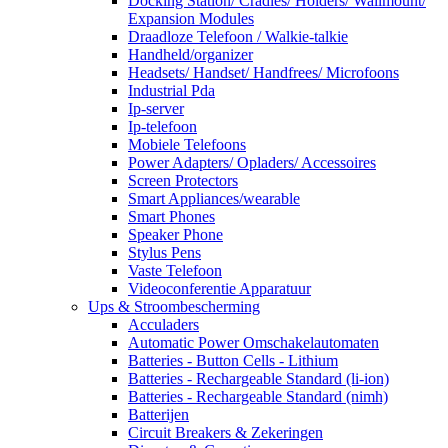
Docking Station/ Cradles/ Holders/ Wallmount/
Expansion Modules
Draadloze Telefoon / Walkie-talkie
Handheld/organizer
Headsets/ Handset/ Handfrees/ Microfoons
Industrial Pda
Ip-server
Ip-telefoon
Mobiele Telefoons
Power Adapters/ Opladers/ Accessoires
Screen Protectors
Smart Appliances/wearable
Smart Phones
Speaker Phone
Stylus Pens
Vaste Telefoon
Videoconferentie Apparatuur
Ups & Stroombescherming
Acculaders
Automatic Power Omschakelautomaten
Batteries - Button Cells - Lithium
Batteries - Rechargeable Standard (li-ion)
Batteries - Rechargeable Standard (nimh)
Batterijen
Circuit Breakers & Zekeringen