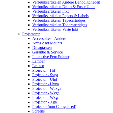
Verbruiksartikelen Andere Benodigdheden
Verbruiksartikelen Drum & Fuser Units
Verbruiksartikelen Inkt
Verbruiksartikelen Papers & Labels
Verbruiksartikelen Tapecartridges
Verbruiksartikelen Tonercartridges
Verbruiksartikelen Vaste Inkt
Projectoren
Accessoires - Andere
Arms And Mounts
Draagtassen
Garantie & Service
Interactive Pen/ Pointer
Lampen
Lenzen
Projector - Hd
Projector - Svga
Projector - Uhd
Projector - Uxga
Projector - Wuxga
Projector - Wvga
Projector - Wxga
Projector - Xga
Projector (non Categorised)
Screens