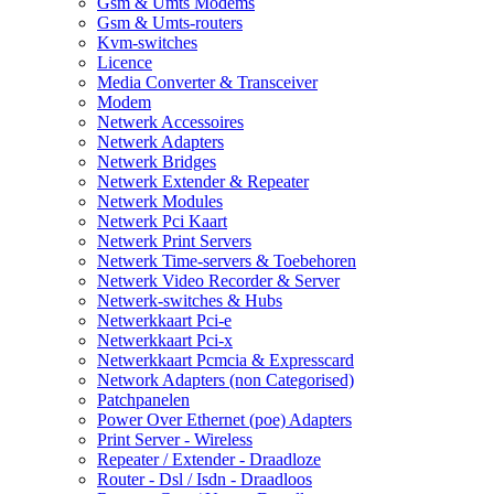
Gsm & Umts Modems
Gsm & Umts-routers
Kvm-switches
Licence
Media Converter & Transceiver
Modem
Netwerk Accessoires
Netwerk Adapters
Netwerk Bridges
Netwerk Extender & Repeater
Netwerk Modules
Netwerk Pci Kaart
Netwerk Print Servers
Netwerk Time-servers & Toebehoren
Netwerk Video Recorder & Server
Netwerk-switches & Hubs
Netwerkkaart Pci-e
Netwerkkaart Pci-x
Netwerkkaart Pcmcia & Expresscard
Network Adapters (non Categorised)
Patchpanelen
Power Over Ethernet (poe) Adapters
Print Server - Wireless
Repeater / Extender - Draadloze
Router - Dsl / Isdn - Draadloos