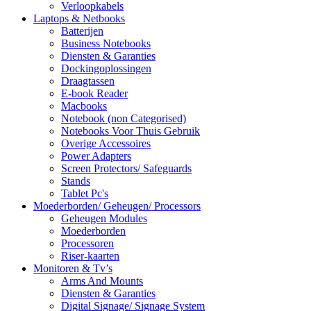
Verloopkabels
Laptops & Netbooks
Batterijen
Business Notebooks
Diensten & Garanties
Dockingoplossingen
Draagtassen
E-book Reader
Macbooks
Notebook (non Categorised)
Notebooks Voor Thuis Gebruik
Overige Accessoires
Power Adapters
Screen Protectors/ Safeguards
Stands
Tablet Pc's
Moederborden/ Geheugen/ Processors
Geheugen Modules
Moederborden
Processoren
Riser-kaarten
Monitoren & Tv’s
Arms And Mounts
Diensten & Garanties
Digital Signage/ Signage System