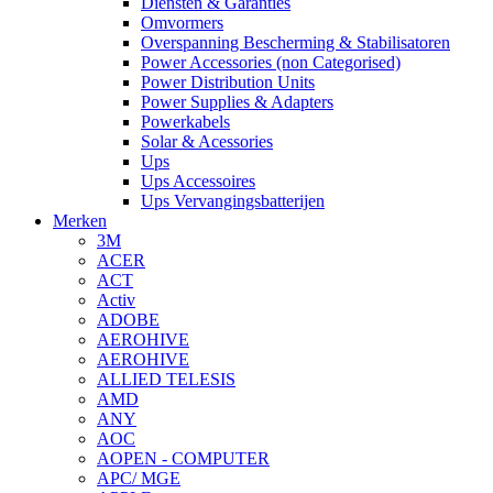
Diensten & Garanties
Omvormers
Overspanning Bescherming & Stabilisatoren
Power Accessories (non Categorised)
Power Distribution Units
Power Supplies & Adapters
Powerkabels
Solar & Acessories
Ups
Ups Accessoires
Ups Vervangingsbatterijen
Merken
3M
ACER
ACT
Activ
ADOBE
AEROHIVE
AEROHIVE
ALLIED TELESIS
AMD
ANY
AOC
AOPEN - COMPUTER
APC/ MGE