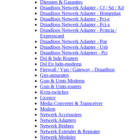
Diensten & Garanties
Draadloos Netwerk Adapter - Cf / Sd / Xd
Draadloos Netwerk Adapter - Homeplug
Draadloos Netwerk Adapter - Pci-e
Draadloos Netwerk Adapter - Pci-x
Draadloos Netwerk Adapter - Pcmcia /
Expresscard
Draadloos Netwerk Adapter - Poe
Draadloos Netwerk Adapter - Usb
Draadloos Netwerk Adapterr - Pci
Dsl & Isdn Routers
Dsl En Isdn-modems
Firewall / Vpn / Gateway - Draadloos
Gps-apparaten
Gsm & Umts Modems
Gsm & Umts-routers
Kvm-switches
Licence
Media Converter & Transceiver
Modem
Netwerk Accessoires
Netwerk Adapters
Netwerk Bridges
Netwerk Extender & Repeater
Netwerk Modules