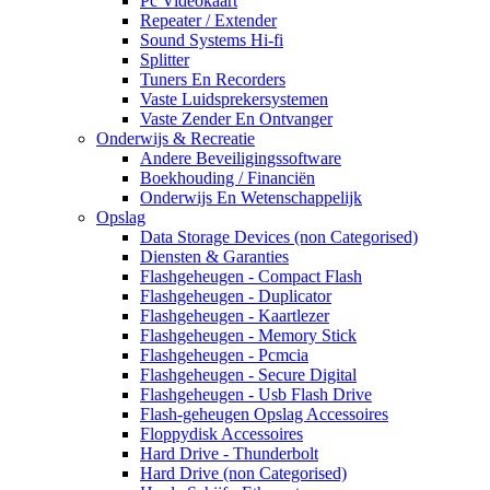
Pc Videokaart
Repeater / Extender
Sound Systems Hi-fi
Splitter
Tuners En Recorders
Vaste Luidsprekersystemen
Vaste Zender En Ontvanger
Onderwijs & Recreatie
Andere Beveiligingssoftware
Boekhouding / Financiën
Onderwijs En Wetenschappelijk
Opslag
Data Storage Devices (non Categorised)
Diensten & Garanties
Flashgeheugen - Compact Flash
Flashgeheugen - Duplicator
Flashgeheugen - Kaartlezer
Flashgeheugen - Memory Stick
Flashgeheugen - Pcmcia
Flashgeheugen - Secure Digital
Flashgeheugen - Usb Flash Drive
Flash-geheugen Opslag Accessoires
Floppydisk Accessoires
Hard Drive - Thunderbolt
Hard Drive (non Categorised)