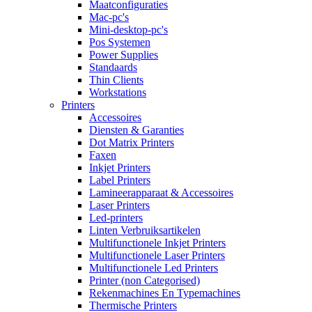
Maatconfiguraties
Mac-pc's
Mini-desktop-pc's
Pos Systemen
Power Supplies
Standaards
Thin Clients
Workstations
Printers
Accessoires
Diensten & Garanties
Dot Matrix Printers
Faxen
Inkjet Printers
Label Printers
Lamineerapparaat & Accessoires
Laser Printers
Led-printers
Linten Verbruiksartikelen
Multifunctionele Inkjet Printers
Multifunctionele Laser Printers
Multifunctionele Led Printers
Printer (non Categorised)
Rekenmachines En Typemachines
Thermische Printers