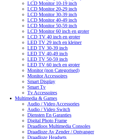
LCD Monitor 10-19 inch
LCD Monitor 20-29 inch
LCD Monitor 30-39 inch
LCD Monitor 40-49 inch
LCD Monitor 50-59 inch
LCD Monitor 60 inch en groter
LCD TV 40 inch en groter
LED TV 29 inch en kleiner
LED TV 30-39 inch
LED TV 40-49 inch
LED TV 50-59 inch
LED TV 60 inch en groter
Monitor (non Categorised)
Monitor Accessoires
Smart Display
Smart Tv
Tv Accessoires
Multimedia & Games
Audio / Video Accessories
Audio / Video Switch
Diensten En Garanties
Digital Photo Frame
Draadloos Multimedia Consoles
Draadloze Av Zender / Ontvanger
Draadloze Headsets