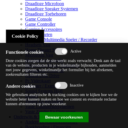
Draadloze Microfoon
Draadloze Speaker Systemen
Draadloze Toebehoren
Game Console
Game Controller
Gaming Accessoires
Geluidskaarten
Cookie Policy
Handheld Multimedia Speler / Recorder
Headsets Vast
Home Theater Systems
Functionele cookies
Microfoon Vast
Multimedia Consoles
Deze cookies zorgen dat de site werkt zoals verwacht; Denk aan de taal
Multimedia Mixer / Versterker
van de website, producten in je winkelmandje bijhouden, aanmelden
met jouw gegevens, winkelmandje het formulier bij het afrekenen,
Multimedia Productie
zoekresultaten filteren etc.
Optical Disk Drive
Pc Videokaart
Repeater / Extender
Andere cookies
Sound Systems Hi-fi
We gebruiken analytische & tracking cookies om te kijken hoe we de
Splitter
website beter kunnen maken en hoe we content en eventuele reclame
Tuners En Recorders
kunnen afstemmen op jouw voorkeur.
Vaste Luidsprekersystemen
Vaste Zender En Ontvanger
Onderwijs & Recreatie
Bewaar voorkeuren
Andere Beveiligingssoftware
Boekhouding / Financiën