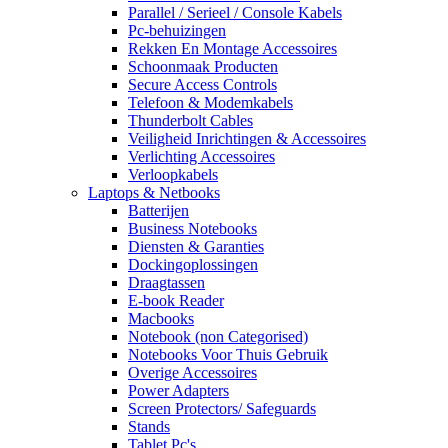
Parallel / Serieel / Console Kabels
Pc-behuizingen
Rekken En Montage Accessoires
Schoonmaak Producten
Secure Access Controls
Telefoon & Modemkabels
Thunderbolt Cables
Veiligheid Inrichtingen & Accessoires
Verlichting Accessoires
Verloopkabels
Laptops & Netbooks
Batterijen
Business Notebooks
Diensten & Garanties
Dockingoplossingen
Draagtassen
E-book Reader
Macbooks
Notebook (non Categorised)
Notebooks Voor Thuis Gebruik
Overige Accessoires
Power Adapters
Screen Protectors/ Safeguards
Stands
Tablet Pc's