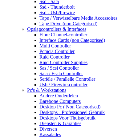
Ssd - Sata
Ssd - Thunderbolt
Ssd - Usb/firewire
Tape / Verwisselbare Media Accessoires
Tape Drive (non Categorised)
Opslagcontrollers & Interfaces
Fibre Channel-controller
Interface Cards (non Categorised)
Multi Controller
Pcmcia Controller
Raid Controller
Raid Controller Supplies
Sas / Scsi Controller
Sata / Esata Controller
Seriële / Parallelle Controller
Usb / Firewire-controller
Pc's & Workstations
Andere Onderdelen
Barebone Computers
Desktop Pc ( Non Categorised)
Desktops - Professioneel Gebruik
Desktops Voor Thuisgebruik
Diensten & Garanties
Diversen
Kassalades