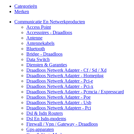
Categorieën
Merken
Communicatie En Netwerkproducten
Access Point
Accessoires - Draadloos
Antenne
Antennekabels
Bluetooth
Bridge - Draadloos
Data Switch
Diensten & Garanties
Draadloos Netwerk Adapter - Cf / Sd / Xd
Draadloos Netwerk Adapter - Homeplug
Draadloos Netwerk Adapter - Pci-e
Draadloos Netwerk Adapter - Pci-x
Draadloos Netwerk Adapter - Pcmcia / Expresscard
Draadloos Netwerk Adapter - Poe
Draadloos Netwerk Adapter - Usb
Draadloos Netwerk Adapterr - Pci
Dsl & Isdn Routers
Dsl En Isdn-modems
Firewall / Vpn / Gateway - Draadloos
Gps-apparaten