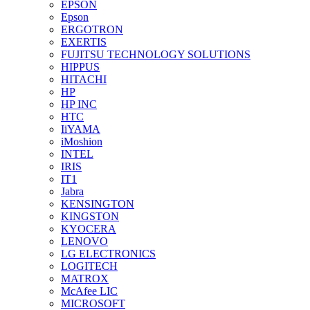
EPSON
Epson
ERGOTRON
EXERTIS
FUJITSU TECHNOLOGY SOLUTIONS
HIPPUS
HITACHI
HP
HP INC
HTC
IiYAMA
iMoshion
INTEL
IRIS
IT1
Jabra
KENSINGTON
KINGSTON
KYOCERA
LENOVO
LG ELECTRONICS
LOGITECH
MATROX
McAfee LIC
MICROSOFT