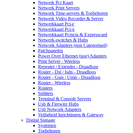
Netwerk Pci Kaart
Netwerk Print Servers
Netwerk Time-servers & Toebehoren
Netwerk Video Recorder & Server
Netwerkkaart Pci-e
Netwerkkaart Pci-x
Netwerkkaart Pcmcia & Expresscard
Netwerk-switches & Hubs
Network Adapters (non Categorised)
Patchpanelen
Power Over Ethernet (poe) Adapters
Print Server - Wireless
Repeater / Extender - Draadloze
Router - Dsl / Isdn - Draadloos
Router - Gsm / Umts - Draadloos
Router - Wireless
Routers
Splitters
Terminal & Console Servers
Usb & Firewire Hubs
Usb Network Adapters
Veiligheid Inrichtingen & Gateway
Digital Signage
Systemen
Toebehoren