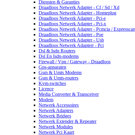
Diensten & Garanties
Draadloos Netwerk Adapter - Cf / Sd / Xd
Draadloos Netwerk Adapter - Homeplug
Draadloos Netwerk Adapter - Pci-e
Draadloos Netwerk Adapter - Pci-x
Draadloos Netwerk Adapter - Pcmcia / Expresscar
Draadloos Netwerk Adapter - Poe
Draadloos Netwerk Adapter - Usb
Draadloos Netwerk Adapterr - Pci
Dsl & Isdn Routers
Dsl En Isdn-modems
Firewall / Vpn / Gateway - Draadloos
Gps-apparaten
Gsm & Umts Modems
Gsm & Umts-routers
Kvm-switches
Licence
Media Converter & Transceiver
Modem
Netwerk Accessoires
Netwerk Adapters
Netwerk Bridges
Netwerk Extender & Repeater
Netwerk Modules
Netwerk Pci Kaart