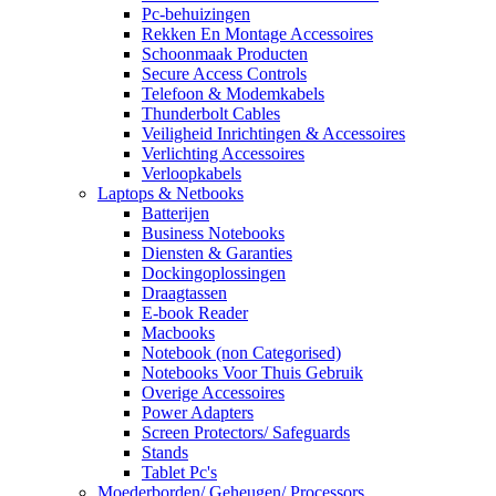
Pc-behuizingen
Rekken En Montage Accessoires
Schoonmaak Producten
Secure Access Controls
Telefoon & Modemkabels
Thunderbolt Cables
Veiligheid Inrichtingen & Accessoires
Verlichting Accessoires
Verloopkabels
Laptops & Netbooks
Batterijen
Business Notebooks
Diensten & Garanties
Dockingoplossingen
Draagtassen
E-book Reader
Macbooks
Notebook (non Categorised)
Notebooks Voor Thuis Gebruik
Overige Accessoires
Power Adapters
Screen Protectors/ Safeguards
Stands
Tablet Pc's
Moederborden/ Geheugen/ Processors