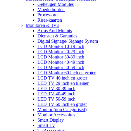
Geheugen Modules
Moederborden
Processoren
Riser-kaarten
Monitoren & Tv’s
Arms And Mounts
Diensten & Garanties
Digital Signage/ Signage System
LCD Monitor 10-19 inch
LCD Monitor 20-29 inch
LCD Monitor 30-39 inch
LCD Monitor 40-49 inch
LCD Monitor 50-59 inch
LCD Monitor 60 inch en groter
LCD TV 40 inch en groter
LED TV 29 inch en kleiner
LED TV 30-39 inch
LED TV 40-49 inch
LED TV 50-59 inch
LED TV 60 inch en groter
Monitor (non Categorised)
Monitor Accessoires
Smart Display
Smart Tv
Tv Accessoires