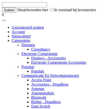
Sleutelwoorden hier
In voorraad bij leveranciers
0
Geavanceerd zoeken
Account
Nieuwsbrief
Categorieën
Diensten
Consultancy
Electronic Components
Displays - Accessories
Electronic Components Accessories
Populair
Populair
Communicatie En Netwerkproducten
Access Point
Accessoires - Draadloos
Antenne
Antennekabels
Bluetooth
Bridge - Draadloos
Data Switch