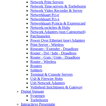
Netwerk Print Servers
Netwerk Time-servers & Toebehoren
Netwerk Video Recorder & Server
Netwerkkaart Pci-e
Netwerkkaart Pci-x
Netwerkkaart Pcmcia & Expresscard
Netwerk-switches & Hubs
Network Adapters (non Categorised)
Patchpanelen
Power Over Ethernet (poe) Adapters
Print Server - Wireless
Repeater / Extender - Draadloze
Router - Dsl / Isdn - Draadloos
Router - Gsm / Umts - Draadloos
Router - Wireless
Routers
Splitters
Terminal & Console Servers
Usb & Firewire Hubs
Usb Network Adapters
Veiligheid Inrichtingen & Gateway
Digital Signage
Systemen
Toebehoren
Interactieve Presentatie