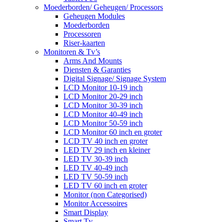
Moederborden/ Geheugen/ Processors
Geheugen Modules
Moederborden
Processoren
Riser-kaarten
Monitoren & Tv’s
Arms And Mounts
Diensten & Garanties
Digital Signage/ Signage System
LCD Monitor 10-19 inch
LCD Monitor 20-29 inch
LCD Monitor 30-39 inch
LCD Monitor 40-49 inch
LCD Monitor 50-59 inch
LCD Monitor 60 inch en groter
LCD TV 40 inch en groter
LED TV 29 inch en kleiner
LED TV 30-39 inch
LED TV 40-49 inch
LED TV 50-59 inch
LED TV 60 inch en groter
Monitor (non Categorised)
Monitor Accessoires
Smart Display
Smart Tv