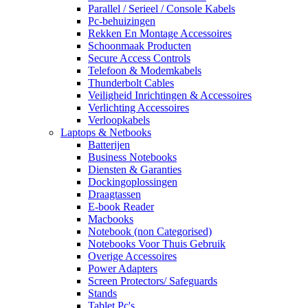
Parallel / Serieel / Console Kabels
Pc-behuizingen
Rekken En Montage Accessoires
Schoonmaak Producten
Secure Access Controls
Telefoon & Modemkabels
Thunderbolt Cables
Veiligheid Inrichtingen & Accessoires
Verlichting Accessoires
Verloopkabels
Laptops & Netbooks
Batterijen
Business Notebooks
Diensten & Garanties
Dockingoplossingen
Draagtassen
E-book Reader
Macbooks
Notebook (non Categorised)
Notebooks Voor Thuis Gebruik
Overige Accessoires
Power Adapters
Screen Protectors/ Safeguards
Stands
Tablet Pc's