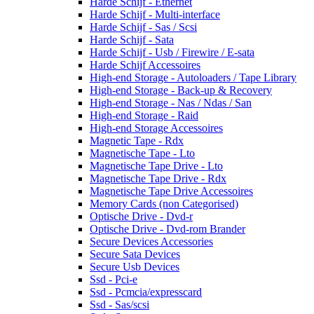
Harde Schijf - Ethernet
Harde Schijf - Multi-interface
Harde Schijf - Sas / Scsi
Harde Schijf - Sata
Harde Schijf - Usb / Firewire / E-sata
Harde Schijf Accessoires
High-end Storage - Autoloaders / Tape Library
High-end Storage - Back-up & Recovery
High-end Storage - Nas / Ndas / San
High-end Storage - Raid
High-end Storage Accessoires
Magnetic Tape - Rdx
Magnetische Tape - Lto
Magnetische Tape Drive - Lto
Magnetische Tape Drive - Rdx
Magnetische Tape Drive Accessoires
Memory Cards (non Categorised)
Optische Drive - Dvd-r
Optische Drive - Dvd-rom Brander
Secure Devices Accessories
Secure Sata Devices
Secure Usb Devices
Ssd - Pci-e
Ssd - Pcmcia/expresscard
Ssd - Sas/scsi