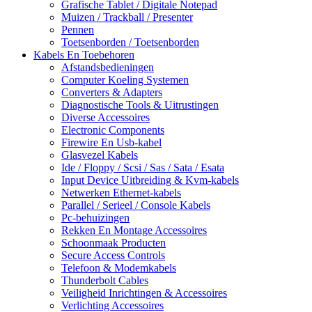
Grafische Tablet / Digitale Notepad
Muizen / Trackball / Presenter
Pennen
Toetsenborden / Toetsenborden
Kabels En Toebehoren
Afstandsbedieningen
Computer Koeling Systemen
Converters & Adapters
Diagnostische Tools & Uitrustingen
Diverse Accessoires
Electronic Components
Firewire En Usb-kabel
Glasvezel Kabels
Ide / Floppy / Scsi / Sas / Sata / Esata
Input Device Uitbreiding & Kvm-kabels
Netwerken Ethernet-kabels
Parallel / Serieel / Console Kabels
Pc-behuizingen
Rekken En Montage Accessoires
Schoonmaak Producten
Secure Access Controls
Telefoon & Modemkabels
Thunderbolt Cables
Veiligheid Inrichtingen & Accessoires
Verlichting Accessoires