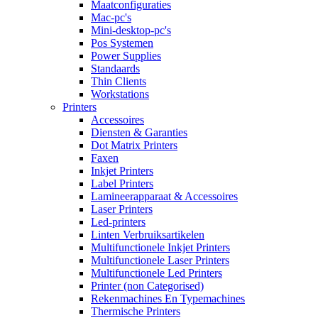
Maatconfiguraties
Mac-pc's
Mini-desktop-pc's
Pos Systemen
Power Supplies
Standaards
Thin Clients
Workstations
Printers
Accessoires
Diensten & Garanties
Dot Matrix Printers
Faxen
Inkjet Printers
Label Printers
Lamineerapparaat & Accessoires
Laser Printers
Led-printers
Linten Verbruiksartikelen
Multifunctionele Inkjet Printers
Multifunctionele Laser Printers
Multifunctionele Led Printers
Printer (non Categorised)
Rekenmachines En Typemachines
Thermische Printers