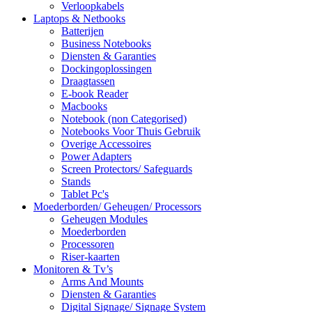
Verloopkabels
Laptops & Netbooks
Batterijen
Business Notebooks
Diensten & Garanties
Dockingoplossingen
Draagtassen
E-book Reader
Macbooks
Notebook (non Categorised)
Notebooks Voor Thuis Gebruik
Overige Accessoires
Power Adapters
Screen Protectors/ Safeguards
Stands
Tablet Pc's
Moederborden/ Geheugen/ Processors
Geheugen Modules
Moederborden
Processoren
Riser-kaarten
Monitoren & Tv’s
Arms And Mounts
Diensten & Garanties
Digital Signage/ Signage System