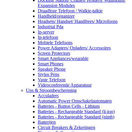
Docking Station/ Cradles/ Holders/ Wallmount/
Expansion Modules
Draadloze Telefoon / Walkie-talkie
Handheld/organizer
Headsets/ Handset/ Handfrees/ Microfoons
Industrial Pda
Ip-server
Ip-telefoon
Mobiele Telefoons
Power Adapters/ Opladers/ Accessoires
Screen Protectors
Smart Appliances/wearable
Smart Phones
Speaker Phone
Stylus Pens
Vaste Telefoon
Videoconferentie Apparatuur
Ups & Stroombescherming
Acculaders
Automatic Power Omschakelautomaten
Batteries - Button Cells - Lithium
Batteries - Rechargeable Standard (li-ion)
Batteries - Rechargeable Standard (nimh)
Batterijen
Circuit Breakers & Zekeringen