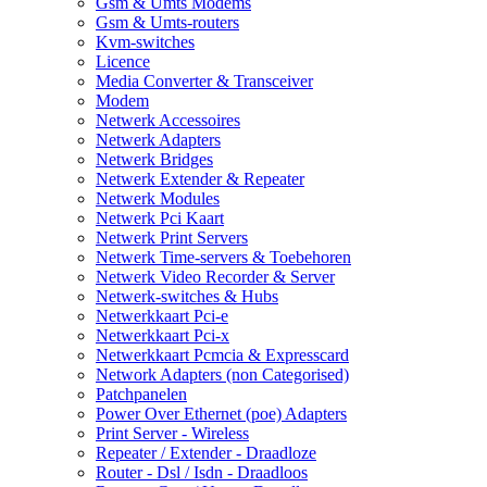
Gsm & Umts Modems
Gsm & Umts-routers
Kvm-switches
Licence
Media Converter & Transceiver
Modem
Netwerk Accessoires
Netwerk Adapters
Netwerk Bridges
Netwerk Extender & Repeater
Netwerk Modules
Netwerk Pci Kaart
Netwerk Print Servers
Netwerk Time-servers & Toebehoren
Netwerk Video Recorder & Server
Netwerk-switches & Hubs
Netwerkkaart Pci-e
Netwerkkaart Pci-x
Netwerkkaart Pcmcia & Expresscard
Network Adapters (non Categorised)
Patchpanelen
Power Over Ethernet (poe) Adapters
Print Server - Wireless
Repeater / Extender - Draadloze
Router - Dsl / Isdn - Draadloos