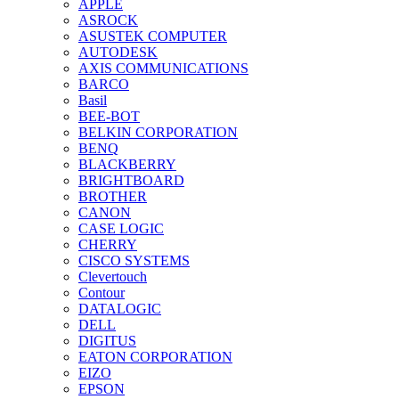
APPLE
ASROCK
ASUSTEK COMPUTER
AUTODESK
AXIS COMMUNICATIONS
BARCO
Basil
BEE-BOT
BELKIN CORPORATION
BENQ
BLACKBERRY
BRIGHTBOARD
BROTHER
CANON
CASE LOGIC
CHERRY
CISCO SYSTEMS
Clevertouch
Contour
DATALOGIC
DELL
DIGITUS
EATON CORPORATION
EIZO
EPSON