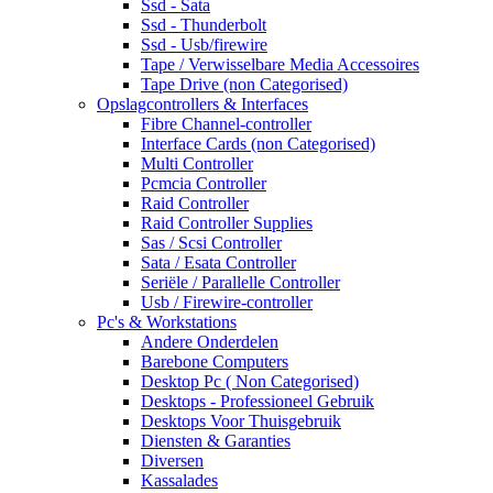
Ssd - Sata
Ssd - Thunderbolt
Ssd - Usb/firewire
Tape / Verwisselbare Media Accessoires
Tape Drive (non Categorised)
Opslagcontrollers & Interfaces
Fibre Channel-controller
Interface Cards (non Categorised)
Multi Controller
Pcmcia Controller
Raid Controller
Raid Controller Supplies
Sas / Scsi Controller
Sata / Esata Controller
Seriële / Parallelle Controller
Usb / Firewire-controller
Pc's & Workstations
Andere Onderdelen
Barebone Computers
Desktop Pc ( Non Categorised)
Desktops - Professioneel Gebruik
Desktops Voor Thuisgebruik
Diensten & Garanties
Diversen
Kassalades