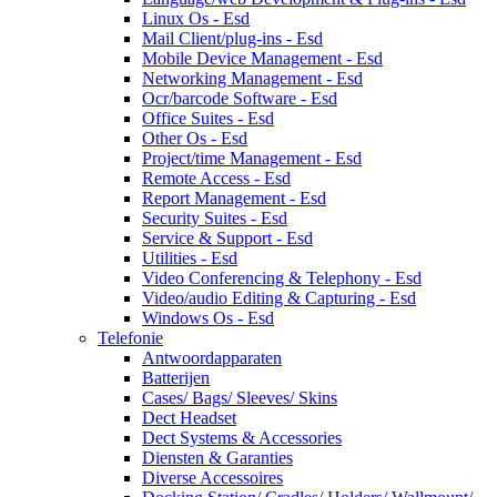
Linux Os - Esd
Mail Client/plug-ins - Esd
Mobile Device Management - Esd
Networking Management - Esd
Ocr/barcode Software - Esd
Office Suites - Esd
Other Os - Esd
Project/time Management - Esd
Remote Access - Esd
Report Management - Esd
Security Suites - Esd
Service & Support - Esd
Utilities - Esd
Video Conferencing & Telephony - Esd
Video/audio Editing & Capturing - Esd
Windows Os - Esd
Telefonie
Antwoordapparaten
Batterijen
Cases/ Bags/ Sleeves/ Skins
Dect Headset
Dect Systems & Accessories
Diensten & Garanties
Diverse Accessoires