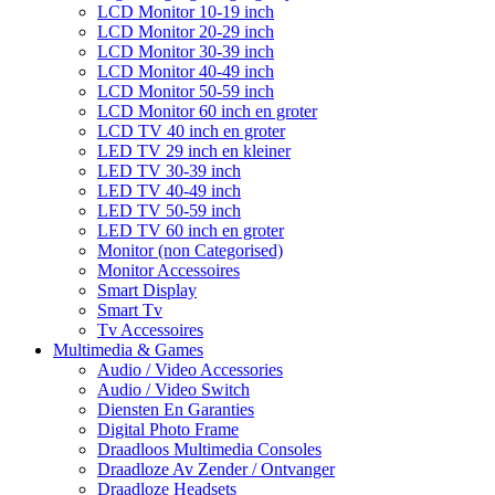
LCD Monitor 10-19 inch
LCD Monitor 20-29 inch
LCD Monitor 30-39 inch
LCD Monitor 40-49 inch
LCD Monitor 50-59 inch
LCD Monitor 60 inch en groter
LCD TV 40 inch en groter
LED TV 29 inch en kleiner
LED TV 30-39 inch
LED TV 40-49 inch
LED TV 50-59 inch
LED TV 60 inch en groter
Monitor (non Categorised)
Monitor Accessoires
Smart Display
Smart Tv
Tv Accessoires
Multimedia & Games
Audio / Video Accessories
Audio / Video Switch
Diensten En Garanties
Digital Photo Frame
Draadloos Multimedia Consoles
Draadloze Av Zender / Ontvanger
Draadloze Headsets