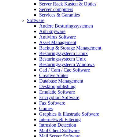
Server Rack Kasten & Opties
Server-computers
Services & Garanties
Software
Andere Besturingssystemen
Anti-spyware
Antivirus Software
Asset Management
Backup & Storage Management
Besturingssysteem Linux
Besturingssysteem Unix
Besturingssysteem Windows
Cad / Cam / Cae Software
Creative Suites
Database Management
Desktoppublishing
Emulatie Software
Encryption Software
Fax Software
Games
Graphics & Illustratie Software
Internet/web Filtering
Intrusion Detection
Mail Client Software
Mail Server Software