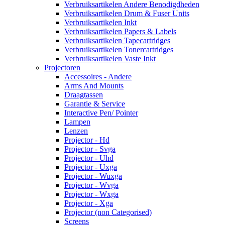
Verbruiksartikelen Andere Benodigdheden
Verbruiksartikelen Drum & Fuser Units
Verbruiksartikelen Inkt
Verbruiksartikelen Papers & Labels
Verbruiksartikelen Tapecartridges
Verbruiksartikelen Tonercartridges
Verbruiksartikelen Vaste Inkt
Projectoren
Accessoires - Andere
Arms And Mounts
Draagtassen
Garantie & Service
Interactive Pen/ Pointer
Lampen
Lenzen
Projector - Hd
Projector - Svga
Projector - Uhd
Projector - Uxga
Projector - Wuxga
Projector - Wvga
Projector - Wxga
Projector - Xga
Projector (non Categorised)
Screens