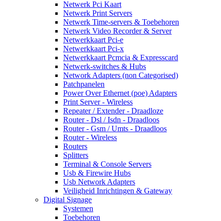
Netwerk Pci Kaart
Netwerk Print Servers
Netwerk Time-servers & Toebehoren
Netwerk Video Recorder & Server
Netwerkkaart Pci-e
Netwerkkaart Pci-x
Netwerkkaart Pcmcia & Expresscard
Netwerk-switches & Hubs
Network Adapters (non Categorised)
Patchpanelen
Power Over Ethernet (poe) Adapters
Print Server - Wireless
Repeater / Extender - Draadloze
Router - Dsl / Isdn - Draadloos
Router - Gsm / Umts - Draadloos
Router - Wireless
Routers
Splitters
Terminal & Console Servers
Usb & Firewire Hubs
Usb Network Adapters
Veiligheid Inrichtingen & Gateway
Digital Signage
Systemen
Toebehoren