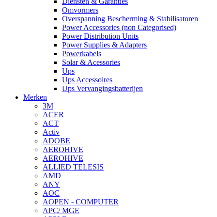
Diensten & Garanties
Omvormers
Overspanning Bescherming & Stabilisatoren
Power Accessories (non Categorised)
Power Distribution Units
Power Supplies & Adapters
Powerkabels
Solar & Acessories
Ups
Ups Accessoires
Ups Vervangingsbatterijen
Merken
3M
ACER
ACT
Activ
ADOBE
AEROHIVE
AEROHIVE
ALLIED TELESIS
AMD
ANY
AOC
AOPEN - COMPUTER
APC/ MGE