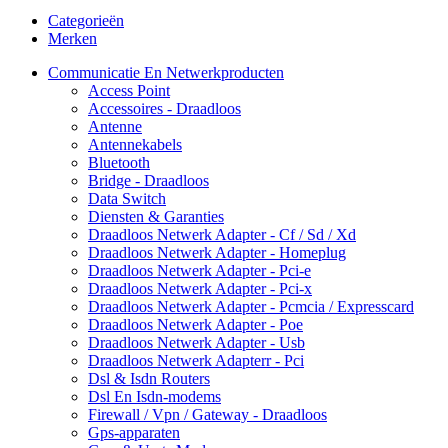
Categorieën
Merken
Communicatie En Netwerkproducten
Access Point
Accessoires - Draadloos
Antenne
Antennekabels
Bluetooth
Bridge - Draadloos
Data Switch
Diensten & Garanties
Draadloos Netwerk Adapter - Cf / Sd / Xd
Draadloos Netwerk Adapter - Homeplug
Draadloos Netwerk Adapter - Pci-e
Draadloos Netwerk Adapter - Pci-x
Draadloos Netwerk Adapter - Pcmcia / Expresscard
Draadloos Netwerk Adapter - Poe
Draadloos Netwerk Adapter - Usb
Draadloos Netwerk Adapterr - Pci
Dsl & Isdn Routers
Dsl En Isdn-modems
Firewall / Vpn / Gateway - Draadloos
Gps-apparaten