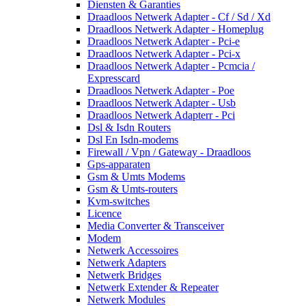
Diensten & Garanties
Draadloos Netwerk Adapter - Cf / Sd / Xd
Draadloos Netwerk Adapter - Homeplug
Draadloos Netwerk Adapter - Pci-e
Draadloos Netwerk Adapter - Pci-x
Draadloos Netwerk Adapter - Pcmcia /
Expresscard
Draadloos Netwerk Adapter - Poe
Draadloos Netwerk Adapter - Usb
Draadloos Netwerk Adapterr - Pci
Dsl & Isdn Routers
Dsl En Isdn-modems
Firewall / Vpn / Gateway - Draadloos
Gps-apparaten
Gsm & Umts Modems
Gsm & Umts-routers
Kvm-switches
Licence
Media Converter & Transceiver
Modem
Netwerk Accessoires
Netwerk Adapters
Netwerk Bridges
Netwerk Extender & Repeater
Netwerk Modules