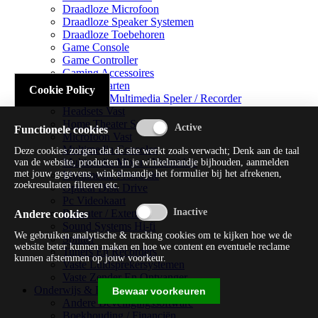
Draadloze Microfoon
Draadloze Speaker Systemen
Draadloze Toebehoren
Game Console
Game Controller
Gaming Accessoires
Geluidskaarten
Cookie Policy
Handheld Multimedia Speler / Recorder
Headsets Vast
Home Theater Systems
Functionele cookies
Microfoon Vast
Multimedia Consoles
Deze cookies zorgen dat de site werkt zoals verwacht; Denk aan de taal
Multimedia Mixer / Versterker
van de website, producten in je winkelmandje bijhouden, aanmelden
met jouw gegevens, winkelmandje het formulier bij het afrekenen,
Multimedia Productie
zoekresultaten filteren etc.
Optical Disk Drive
Pc Videokaart
Repeater / Extender
Andere cookies
Sound Systems Hi-fi
We gebruiken analytische & tracking cookies om te kijken hoe we de
Splitter
website beter kunnen maken en hoe we content en eventuele reclame
Tuners En Recorders
kunnen afstemmen op jouw voorkeur.
Vaste Luidsprekersystemen
Vaste Zender En Ontvanger
Onderwijs & Recreatie
Bewaar voorkeuren
Andere Beveiligingssoftware
Boekhouding / Financiën