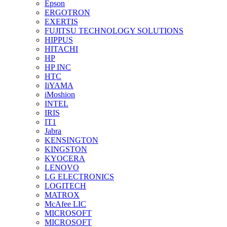
Epson
ERGOTRON
EXERTIS
FUJITSU TECHNOLOGY SOLUTIONS
HIPPUS
HITACHI
HP
HP INC
HTC
IiYAMA
iMoshion
INTEL
IRIS
IT1
Jabra
KENSINGTON
KINGSTON
KYOCERA
LENOVO
LG ELECTRONICS
LOGITECH
MATROX
McAfee LIC
MICROSOFT
MICROSOFT