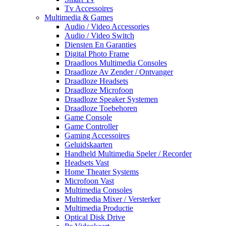
Tv Accessoires
Multimedia & Games
Audio / Video Accessories
Audio / Video Switch
Diensten En Garanties
Digital Photo Frame
Draadloos Multimedia Consoles
Draadloze Av Zender / Ontvanger
Draadloze Headsets
Draadloze Microfoon
Draadloze Speaker Systemen
Draadloze Toebehoren
Game Console
Game Controller
Gaming Accessoires
Geluidskaarten
Handheld Multimedia Speler / Recorder
Headsets Vast
Home Theater Systems
Microfoon Vast
Multimedia Consoles
Multimedia Mixer / Versterker
Multimedia Productie
Optical Disk Drive