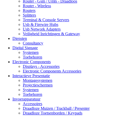
Router - Gsm / Umts - Draadloos
Router - Wireless
Routers
Splitters
Terminal & Console Servers
Usb & Firewire Hubs
Usb Network Adapters
Veiligheid Inrichtingen & Gateway
Diensten
Consultancy
Digital Signage
Systemen
Toebehoren
Electronic Components
Displays - Accessories
Electronic Components Accessories
Interactieve Presentatie
Montagesystemen
Projectieschermen
Systemen
Toebehoren
Invoerapparatuur
Accessoires
Draadloze Muizen / Trackball / Presenter
Draadloze Toetsenborden / Keypads