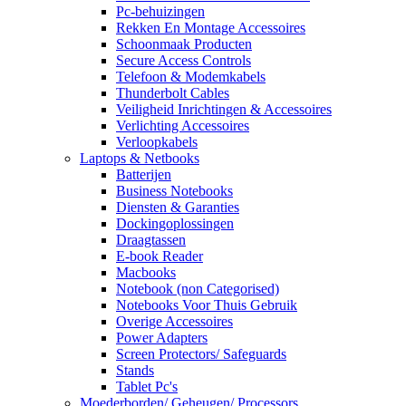
Pc-behuizingen
Rekken En Montage Accessoires
Schoonmaak Producten
Secure Access Controls
Telefoon & Modemkabels
Thunderbolt Cables
Veiligheid Inrichtingen & Accessoires
Verlichting Accessoires
Verloopkabels
Laptops & Netbooks
Batterijen
Business Notebooks
Diensten & Garanties
Dockingoplossingen
Draagtassen
E-book Reader
Macbooks
Notebook (non Categorised)
Notebooks Voor Thuis Gebruik
Overige Accessoires
Power Adapters
Screen Protectors/ Safeguards
Stands
Tablet Pc's
Moederborden/ Geheugen/ Processors