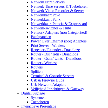
Netwerk Print Servers
Netwerk Time-servers & Toebehoren
Netwerk Video Recorder & Server
Netwerkkaart Pci-e
Netwerkkaart Pci-x
Netwerkkaart Pcmcia & Expresscard
Netwerk-switches & Hubs
Network Adapters (non Categorised)
Patchpanelen
Power Over Ethernet (poe) Adapters
Print Server - Wireless
Repeater / Extender - Draadloze
Router - Dsl / Isdn - Draadloos
Router - Gsm / Umts - Draadloos
Router - Wireless
Routers
Splitters
Terminal & Console Servers
Usb & Firewire Hubs
Usb Network Adapters
Veiligheid Inrichtingen & Gateway
Digital Signage
Systemen
Toebehoren
Interactieve Presentatie