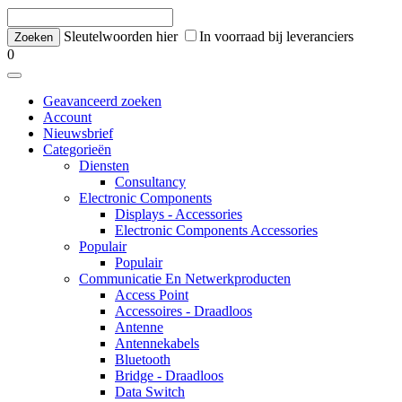
Sleutelwoorden hier
In voorraad bij leveranciers
0
Geavanceerd zoeken
Account
Nieuwsbrief
Categorieën
Diensten
Consultancy
Electronic Components
Displays - Accessories
Electronic Components Accessories
Populair
Populair
Communicatie En Netwerkproducten
Access Point
Accessoires - Draadloos
Antenne
Antennekabels
Bluetooth
Bridge - Draadloos
Data Switch