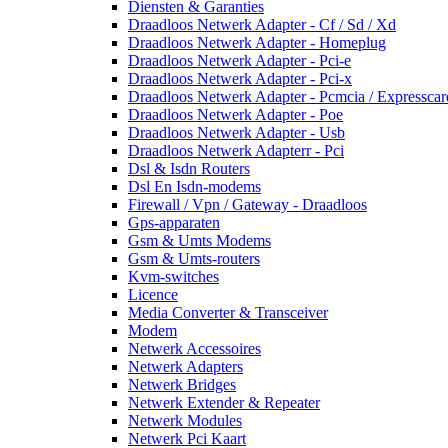
Diensten & Garanties
Draadloos Netwerk Adapter - Cf / Sd / Xd
Draadloos Netwerk Adapter - Homeplug
Draadloos Netwerk Adapter - Pci-e
Draadloos Netwerk Adapter - Pci-x
Draadloos Netwerk Adapter - Pcmcia / Expresscar
Draadloos Netwerk Adapter - Poe
Draadloos Netwerk Adapter - Usb
Draadloos Netwerk Adapterr - Pci
Dsl & Isdn Routers
Dsl En Isdn-modems
Firewall / Vpn / Gateway - Draadloos
Gps-apparaten
Gsm & Umts Modems
Gsm & Umts-routers
Kvm-switches
Licence
Media Converter & Transceiver
Modem
Netwerk Accessoires
Netwerk Adapters
Netwerk Bridges
Netwerk Extender & Repeater
Netwerk Modules
Netwerk Pci Kaart