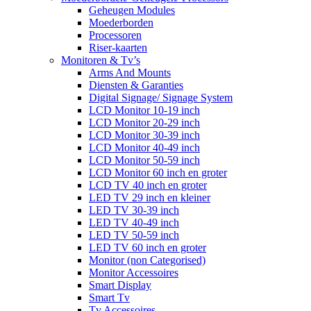
Geheugen Modules
Moederborden
Processoren
Riser-kaarten
Monitoren & Tv’s
Arms And Mounts
Diensten & Garanties
Digital Signage/ Signage System
LCD Monitor 10-19 inch
LCD Monitor 20-29 inch
LCD Monitor 30-39 inch
LCD Monitor 40-49 inch
LCD Monitor 50-59 inch
LCD Monitor 60 inch en groter
LCD TV 40 inch en groter
LED TV 29 inch en kleiner
LED TV 30-39 inch
LED TV 40-49 inch
LED TV 50-59 inch
LED TV 60 inch en groter
Monitor (non Categorised)
Monitor Accessoires
Smart Display
Smart Tv
Tv Accessoires