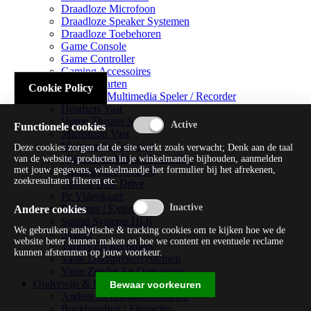
Draadloze Microfoon
Draadloze Speaker Systemen
Draadloze Toebehoren
Game Console
Game Controller
Gaming Accessoires
Geluidskaarten
Cookie Policy
Handheld Multimedia Speler / Recorder
Headsets Vast
Home Theater Systems
Functionele cookies
Microfoon Vast
Multimedia Consoles
Deze cookies zorgen dat de site werkt zoals verwacht; Denk aan de taal
Multimedia Mixer / Versterker
van de website, producten in je winkelmandje bijhouden, aanmelden
met jouw gegevens, winkelmandje het formulier bij het afrekenen,
Multimedia Productie
zoekresultaten filteren etc.
Optical Disk Drive
Pc Videokaart
Repeater / Extender
Andere cookies
Sound Systems Hi-fi
We gebruiken analytische & tracking cookies om te kijken hoe we de
Splitter
website beter kunnen maken en hoe we content en eventuele reclame
Tuners En Recorders
kunnen afstemmen op jouw voorkeur.
Vaste Luidsprekersystemen
Vaste Zender En Ontvanger
Onderwijs & Recreatie
Bewaar voorkeuren
Andere Beveiligingssoftware
Boekhouding / Financiën