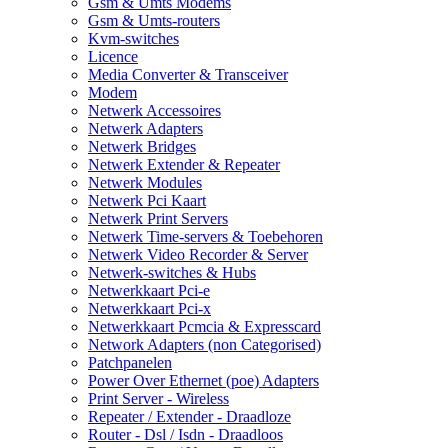
Gsm & Umts Modems
Gsm & Umts-routers
Kvm-switches
Licence
Media Converter & Transceiver
Modem
Netwerk Accessoires
Netwerk Adapters
Netwerk Bridges
Netwerk Extender & Repeater
Netwerk Modules
Netwerk Pci Kaart
Netwerk Print Servers
Netwerk Time-servers & Toebehoren
Netwerk Video Recorder & Server
Netwerk-switches & Hubs
Netwerkkaart Pci-e
Netwerkkaart Pci-x
Netwerkkaart Pcmcia & Expresscard
Network Adapters (non Categorised)
Patchpanelen
Power Over Ethernet (poe) Adapters
Print Server - Wireless
Repeater / Extender - Draadloze
Router - Dsl / Isdn - Draadloos