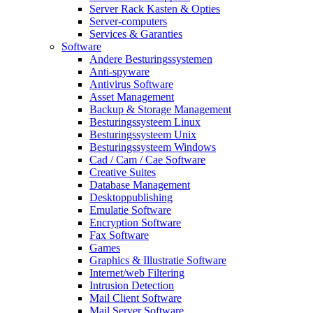
Server Rack Kasten & Opties
Server-computers
Services & Garanties
Software
Andere Besturingssystemen
Anti-spyware
Antivirus Software
Asset Management
Backup & Storage Management
Besturingssysteem Linux
Besturingssysteem Unix
Besturingssysteem Windows
Cad / Cam / Cae Software
Creative Suites
Database Management
Desktoppublishing
Emulatie Software
Encryption Software
Fax Software
Games
Graphics & Illustratie Software
Internet/web Filtering
Intrusion Detection
Mail Client Software
Mail Server Software