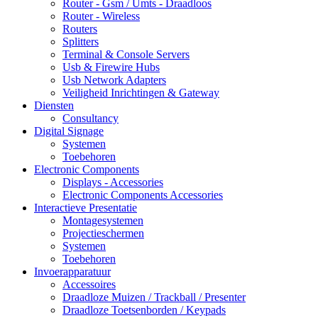
Router - Gsm / Umts - Draadloos
Router - Wireless
Routers
Splitters
Terminal & Console Servers
Usb & Firewire Hubs
Usb Network Adapters
Veiligheid Inrichtingen & Gateway
Diensten
Consultancy
Digital Signage
Systemen
Toebehoren
Electronic Components
Displays - Accessories
Electronic Components Accessories
Interactieve Presentatie
Montagesystemen
Projectieschermen
Systemen
Toebehoren
Invoerapparatuur
Accessoires
Draadloze Muizen / Trackball / Presenter
Draadloze Toetsenborden / Keypads