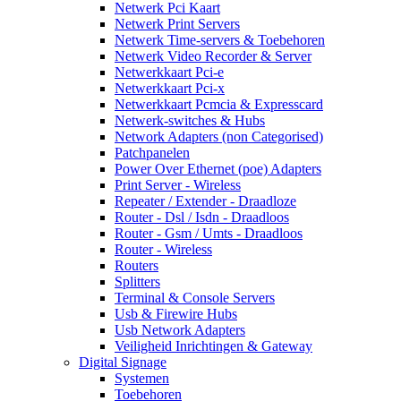
Netwerk Pci Kaart
Netwerk Print Servers
Netwerk Time-servers & Toebehoren
Netwerk Video Recorder & Server
Netwerkkaart Pci-e
Netwerkkaart Pci-x
Netwerkkaart Pcmcia & Expresscard
Netwerk-switches & Hubs
Network Adapters (non Categorised)
Patchpanelen
Power Over Ethernet (poe) Adapters
Print Server - Wireless
Repeater / Extender - Draadloze
Router - Dsl / Isdn - Draadloos
Router - Gsm / Umts - Draadloos
Router - Wireless
Routers
Splitters
Terminal & Console Servers
Usb & Firewire Hubs
Usb Network Adapters
Veiligheid Inrichtingen & Gateway
Digital Signage
Systemen
Toebehoren