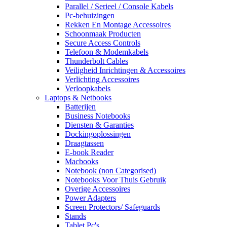
Parallel / Serieel / Console Kabels
Pc-behuizingen
Rekken En Montage Accessoires
Schoonmaak Producten
Secure Access Controls
Telefoon & Modemkabels
Thunderbolt Cables
Veiligheid Inrichtingen & Accessoires
Verlichting Accessoires
Verloopkabels
Laptops & Netbooks
Batterijen
Business Notebooks
Diensten & Garanties
Dockingoplossingen
Draagtassen
E-book Reader
Macbooks
Notebook (non Categorised)
Notebooks Voor Thuis Gebruik
Overige Accessoires
Power Adapters
Screen Protectors/ Safeguards
Stands
Tablet Pc's