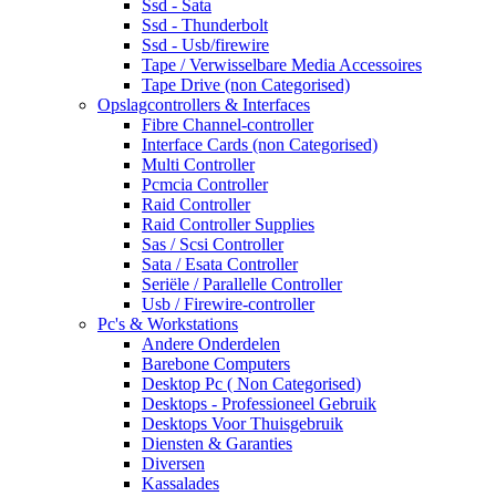
Ssd - Sata
Ssd - Thunderbolt
Ssd - Usb/firewire
Tape / Verwisselbare Media Accessoires
Tape Drive (non Categorised)
Opslagcontrollers & Interfaces
Fibre Channel-controller
Interface Cards (non Categorised)
Multi Controller
Pcmcia Controller
Raid Controller
Raid Controller Supplies
Sas / Scsi Controller
Sata / Esata Controller
Seriële / Parallelle Controller
Usb / Firewire-controller
Pc's & Workstations
Andere Onderdelen
Barebone Computers
Desktop Pc ( Non Categorised)
Desktops - Professioneel Gebruik
Desktops Voor Thuisgebruik
Diensten & Garanties
Diversen
Kassalades