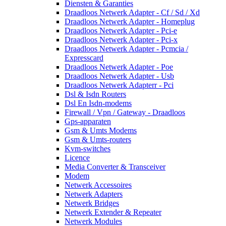
Diensten & Garanties
Draadloos Netwerk Adapter - Cf / Sd / Xd
Draadloos Netwerk Adapter - Homeplug
Draadloos Netwerk Adapter - Pci-e
Draadloos Netwerk Adapter - Pci-x
Draadloos Netwerk Adapter - Pcmcia /
Expresscard
Draadloos Netwerk Adapter - Poe
Draadloos Netwerk Adapter - Usb
Draadloos Netwerk Adapterr - Pci
Dsl & Isdn Routers
Dsl En Isdn-modems
Firewall / Vpn / Gateway - Draadloos
Gps-apparaten
Gsm & Umts Modems
Gsm & Umts-routers
Kvm-switches
Licence
Media Converter & Transceiver
Modem
Netwerk Accessoires
Netwerk Adapters
Netwerk Bridges
Netwerk Extender & Repeater
Netwerk Modules