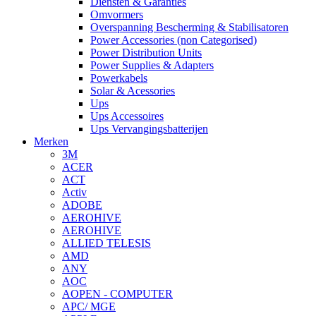
Diensten & Garanties
Omvormers
Overspanning Bescherming & Stabilisatoren
Power Accessories (non Categorised)
Power Distribution Units
Power Supplies & Adapters
Powerkabels
Solar & Acessories
Ups
Ups Accessoires
Ups Vervangingsbatterijen
Merken
3M
ACER
ACT
Activ
ADOBE
AEROHIVE
AEROHIVE
ALLIED TELESIS
AMD
ANY
AOC
AOPEN - COMPUTER
APC/ MGE