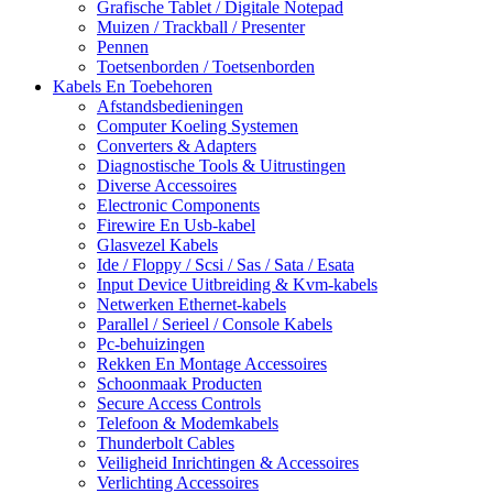
Grafische Tablet / Digitale Notepad
Muizen / Trackball / Presenter
Pennen
Toetsenborden / Toetsenborden
Kabels En Toebehoren
Afstandsbedieningen
Computer Koeling Systemen
Converters & Adapters
Diagnostische Tools & Uitrustingen
Diverse Accessoires
Electronic Components
Firewire En Usb-kabel
Glasvezel Kabels
Ide / Floppy / Scsi / Sas / Sata / Esata
Input Device Uitbreiding & Kvm-kabels
Netwerken Ethernet-kabels
Parallel / Serieel / Console Kabels
Pc-behuizingen
Rekken En Montage Accessoires
Schoonmaak Producten
Secure Access Controls
Telefoon & Modemkabels
Thunderbolt Cables
Veiligheid Inrichtingen & Accessoires
Verlichting Accessoires