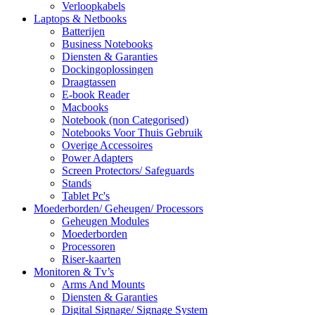
Verloopkabels
Laptops & Netbooks
Batterijen
Business Notebooks
Diensten & Garanties
Dockingoplossingen
Draagtassen
E-book Reader
Macbooks
Notebook (non Categorised)
Notebooks Voor Thuis Gebruik
Overige Accessoires
Power Adapters
Screen Protectors/ Safeguards
Stands
Tablet Pc's
Moederborden/ Geheugen/ Processors
Geheugen Modules
Moederborden
Processoren
Riser-kaarten
Monitoren & Tv’s
Arms And Mounts
Diensten & Garanties
Digital Signage/ Signage System