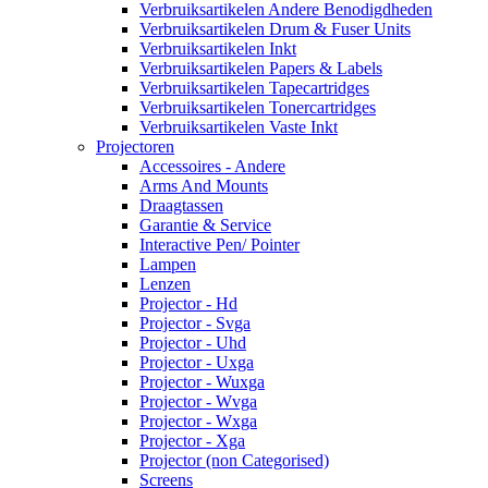
Verbruiksartikelen Andere Benodigdheden
Verbruiksartikelen Drum & Fuser Units
Verbruiksartikelen Inkt
Verbruiksartikelen Papers & Labels
Verbruiksartikelen Tapecartridges
Verbruiksartikelen Tonercartridges
Verbruiksartikelen Vaste Inkt
Projectoren
Accessoires - Andere
Arms And Mounts
Draagtassen
Garantie & Service
Interactive Pen/ Pointer
Lampen
Lenzen
Projector - Hd
Projector - Svga
Projector - Uhd
Projector - Uxga
Projector - Wuxga
Projector - Wvga
Projector - Wxga
Projector - Xga
Projector (non Categorised)
Screens