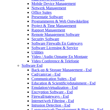
Mobile Device Management
Netwerk Management
Office Suites
Presentatie Software
Programmeren & Web Ontwikkeling
Project & Time Management
Rapport Management
Remote Management Software
Security Software
Software Firewalls En Gateways
Software Licensing & Service
Utilities
Video / Audio Opname En Montage
Video Conference & Telefonie
Software Esd
Back-up & Storage Management - Esd
Cad/cam/cae - Esd
Communication Suites - Esd
Education & Scientific/edutainment - Esd
Emulation/virtualization - Esd
Encryption Software - Esd
Firewall/gateways - Esd
Internet/web Filtering - Esd
Intrusion Detection - Esd
Language/web Development & Plug-ins - Esd