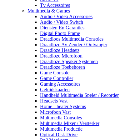
Tv Accessoires
Multimedia & Games
Audio / Video Accessories
Audio / Video Switch
Diensten En Garanties
Digital Photo Frame
Draadloos Multimedia Consoles
Draadloze Av Zender / Ontvanger
Draadloze Headsets
Draadloze Microfoon
Draadloze Speaker Systemen
Draadloze Toebehoren
Game Console
Game Controller
Gaming Accessoires
Geluidskaarten
Handheld Multimedia Speler / Recorder
Headsets Vast
Home Theater Systems
Microfoon Vast
Multimedia Consoles
Multimedia Mixer / Versterker
Multimedia Productie
Optical Disk Drive