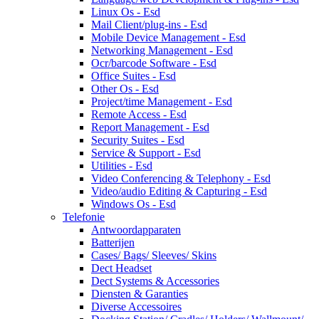
Linux Os - Esd
Mail Client/plug-ins - Esd
Mobile Device Management - Esd
Networking Management - Esd
Ocr/barcode Software - Esd
Office Suites - Esd
Other Os - Esd
Project/time Management - Esd
Remote Access - Esd
Report Management - Esd
Security Suites - Esd
Service & Support - Esd
Utilities - Esd
Video Conferencing & Telephony - Esd
Video/audio Editing & Capturing - Esd
Windows Os - Esd
Telefonie
Antwoordapparaten
Batterijen
Cases/ Bags/ Sleeves/ Skins
Dect Headset
Dect Systems & Accessories
Diensten & Garanties
Diverse Accessoires