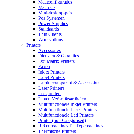
Maatconfiguraties
Mac-pc's
Mini-desktop-pc's
Pos Systemen
Power Supplies
Standaards
Thin Clients
Workstations
Printers
Accessoires
Diensten & Garanties
Dot Matrix Printers
Faxen
Inkjet Printers
Label Printers
Lamineerapparaat & Accessoires
Laser Printers
Led-printers
Linten Verbruiksartikelen
Multifunctionele Inkjet Printers
Multifunctionele Laser Printers
Multifunctionele Led Printers
Printer (non Categorised)
Rekenmachines En Typemachines
Thermische Printers