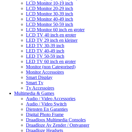
LCD Monitor 10-19 inch
LCD Monitor 20-29 inch
LCD Monitor 30-39 inch
LCD Monitor 40-49 inch
LCD Monitor 50-59 inch
LCD Monitor 60 inch en groter
LCD TV 40 inch en groter
LED TV 29 inch en kleiner
LED TV 30-39 inch
LED TV 40-49 inch
LED TV 50-59 inch
LED TV 60 inch en groter
Monitor (non Categorised)
Monitor Accessoires
Smart Display
Smart Tv
Tv Accessoires
Multimedia & Games
Audio / Video Accessories
Audio / Video Switch
Diensten En Garanties
Digital Photo Frame
Draadloos Multimedia Consoles
Draadloze Av Zender / Ontvanger
Draadloze Headsets