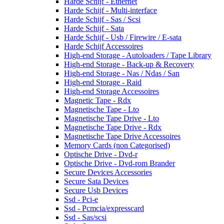
Harde Schijf - Ethernet
Harde Schijf - Multi-interface
Harde Schijf - Sas / Scsi
Harde Schijf - Sata
Harde Schijf - Usb / Firewire / E-sata
Harde Schijf Accessoires
High-end Storage - Autoloaders / Tape Library
High-end Storage - Back-up & Recovery
High-end Storage - Nas / Ndas / San
High-end Storage - Raid
High-end Storage Accessoires
Magnetic Tape - Rdx
Magnetische Tape - Lto
Magnetische Tape Drive - Lto
Magnetische Tape Drive - Rdx
Magnetische Tape Drive Accessoires
Memory Cards (non Categorised)
Optische Drive - Dvd-r
Optische Drive - Dvd-rom Brander
Secure Devices Accessories
Secure Sata Devices
Secure Usb Devices
Ssd - Pci-e
Ssd - Pcmcia/expresscard
Ssd - Sas/scsi