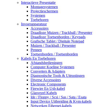
Interactieve Presentatie
Montagesystemen
Projectieschermen
Systemen
Toebehoren
Invoerapparatuur
Accessoires
Draadloze Muizen / Trackball / Presenter
Draadloze Toetsenborden / Keypads
Grafische Tablet / Digitale Notepad
Muizen / Trackball / Presenter
Pennen
Toetsenborden / Toetsenborden
Kabels En Toebehoren
Afstandsbedieningen
Computer Koeling Systemen
Converters & Adapters
Diagnostische Tools & Uitrustingen
Diverse Accessoires
Electronic Components
Firewire En Usb-kabel
Glasvezel Kabels
Ide / Floppy / Scsi / Sas / Sata / Esata
Input Device Uitbreiding & Kvm-kabels
Netwerken Ethernet-kabels