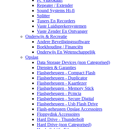
Pc Videokaart
Repeater / Extender
Sound Systems Hi-fi
Splitter
Tuners En Recorders
Vaste Luidsprekersystemen
Vaste Zender En Ontvanger
Onderwijs & Recreatie
Andere Beveiligingssoftware
Boekhouding / Financiën
Onderwijs En Wetenschappelijk
Opslag
Data Storage Devices (non Categorised)
Diensten & Garanties
Flashgeheugen - Compact Flash
Flashgeheugen - Duplicator
Flashgeheugen - Kaartlezer
Flashgeheugen - Memory Stick
Flashgeheugen - Pcmcia
Flashgeheugen - Secure Digital
Flashgeheugen - Usb Flash Drive
Flash-geheugen Opslag Accessoires
Floppydisk Accessoires
Hard Drive - Thunderbolt
Hard Drive (non Categorised)