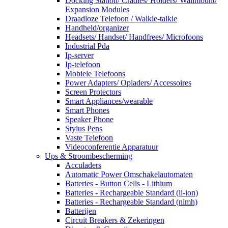
Docking Station/ Cradles/ Holders/ Wallmount/
Expansion Modules
Draadloze Telefoon / Walkie-talkie
Handheld/organizer
Headsets/ Handset/ Handfrees/ Microfoons
Industrial Pda
Ip-server
Ip-telefoon
Mobiele Telefoons
Power Adapters/ Opladers/ Accessoires
Screen Protectors
Smart Appliances/wearable
Smart Phones
Speaker Phone
Stylus Pens
Vaste Telefoon
Videoconferentie Apparatuur
Ups & Stroombescherming
Acculaders
Automatic Power Omschakelautomaten
Batteries - Button Cells - Lithium
Batteries - Rechargeable Standard (li-ion)
Batteries - Rechargeable Standard (nimh)
Batterijen
Circuit Breakers & Zekeringen