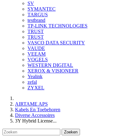
SV
SYMANTEC
TARGUS
testbrand
TP-LINK TECHNOLOGIES
TRUST
TRUST
VASCO DATA SECURITY
VAUDE
VEEAM
VOGELS
WESTERN DIGITAL
XEROX & VISIONEER
Yealink
zefal
ZYXEL
AIRTAME APS
Kabels En Toebehoren
Diverse Accessoires
3Y Hybrid License...
Zoeken