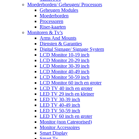
Moederborden/ Geheugen/ Processors
Geheugen Modules
Moederborden
Processoren
Riser-kaarten
Monitoren & Tv’s
Arms And Mounts
Diensten & Garanties
Digital Signage/ Signage System
LCD Monitor 10-19 inch
LCD Monitor 20-29 inch
LCD Monitor 30-39 inch
LCD Monitor 40-49 inch
LCD Monitor 50-59 inch
LCD Monitor 60 inch en groter
LCD TV 40 inch en groter
LED TV 29 inch en kleiner
LED TV 30-39 inch
LED TV 40-49 inch
LED TV 50-59 inch
LED TV 60 inch en groter
Monitor (non Categorised)
Monitor Accessoires
Smart Display
Smart Tv