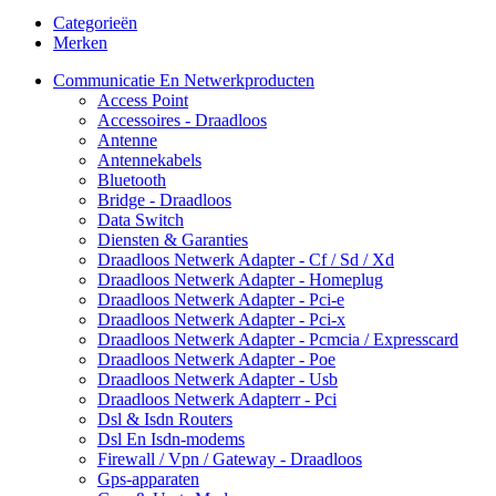
Categorieën
Merken
Communicatie En Netwerkproducten
Access Point
Accessoires - Draadloos
Antenne
Antennekabels
Bluetooth
Bridge - Draadloos
Data Switch
Diensten & Garanties
Draadloos Netwerk Adapter - Cf / Sd / Xd
Draadloos Netwerk Adapter - Homeplug
Draadloos Netwerk Adapter - Pci-e
Draadloos Netwerk Adapter - Pci-x
Draadloos Netwerk Adapter - Pcmcia / Expresscard
Draadloos Netwerk Adapter - Poe
Draadloos Netwerk Adapter - Usb
Draadloos Netwerk Adapterr - Pci
Dsl & Isdn Routers
Dsl En Isdn-modems
Firewall / Vpn / Gateway - Draadloos
Gps-apparaten