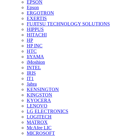
EPSON
Epson
ERGOTRON
EXERTIS
FUJITSU TECHNOLOGY SOLUTIONS
HIPPUS
HITACHI
HP
HP INC
HTC
IiYAMA
iMoshion
INTEL
IRIS
IT1
Jabra
KENSINGTON
KINGSTON
KYOCERA
LENOVO
LG ELECTRONICS
LOGITECH
MATROX
McAfee LIC
MICROSOFT