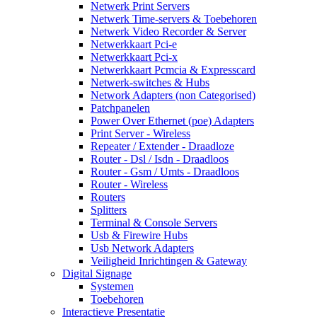
Netwerk Print Servers
Netwerk Time-servers & Toebehoren
Netwerk Video Recorder & Server
Netwerkkaart Pci-e
Netwerkkaart Pci-x
Netwerkkaart Pcmcia & Expresscard
Netwerk-switches & Hubs
Network Adapters (non Categorised)
Patchpanelen
Power Over Ethernet (poe) Adapters
Print Server - Wireless
Repeater / Extender - Draadloze
Router - Dsl / Isdn - Draadloos
Router - Gsm / Umts - Draadloos
Router - Wireless
Routers
Splitters
Terminal & Console Servers
Usb & Firewire Hubs
Usb Network Adapters
Veiligheid Inrichtingen & Gateway
Digital Signage
Systemen
Toebehoren
Interactieve Presentatie