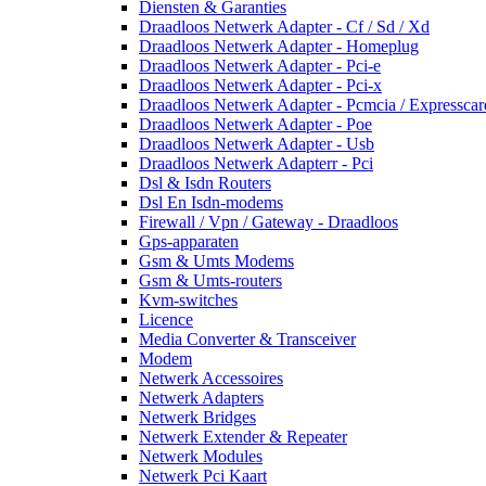
Diensten & Garanties
Draadloos Netwerk Adapter - Cf / Sd / Xd
Draadloos Netwerk Adapter - Homeplug
Draadloos Netwerk Adapter - Pci-e
Draadloos Netwerk Adapter - Pci-x
Draadloos Netwerk Adapter - Pcmcia / Expresscar
Draadloos Netwerk Adapter - Poe
Draadloos Netwerk Adapter - Usb
Draadloos Netwerk Adapterr - Pci
Dsl & Isdn Routers
Dsl En Isdn-modems
Firewall / Vpn / Gateway - Draadloos
Gps-apparaten
Gsm & Umts Modems
Gsm & Umts-routers
Kvm-switches
Licence
Media Converter & Transceiver
Modem
Netwerk Accessoires
Netwerk Adapters
Netwerk Bridges
Netwerk Extender & Repeater
Netwerk Modules
Netwerk Pci Kaart