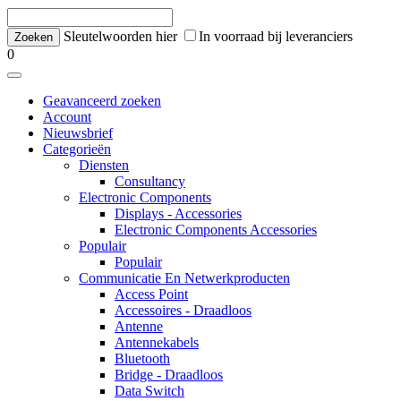
Sleutelwoorden hier
In voorraad bij leveranciers
0
Geavanceerd zoeken
Account
Nieuwsbrief
Categorieën
Diensten
Consultancy
Electronic Components
Displays - Accessories
Electronic Components Accessories
Populair
Populair
Communicatie En Netwerkproducten
Access Point
Accessoires - Draadloos
Antenne
Antennekabels
Bluetooth
Bridge - Draadloos
Data Switch