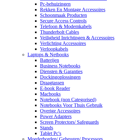
Pc-behuizingen
Rekken En Montage Accessoires
Schoonmaak Producten
Secure Access Controls
Telefoon & Modemkabels
Thunderbolt Cables
Veiligheid Inrichtingen & Accessoires
Verlichting Accessoires
Verloopkabels
Laptops & Netbooks
Batterijen
Business Notebooks
Diensten & Garanties
Dockingoplossingen
Draagtassen
E-book Reader
Macbooks
Notebook (non Categorised)
Notebooks Voor Thuis Gebruik
Overige Accessoires
Power Adapters
Screen Protectors/ Safeguards
Stands
Tablet Pc's
Moederborden/ Geheugen/ Processors