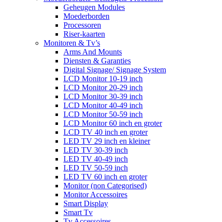
Geheugen Modules
Moederborden
Processoren
Riser-kaarten
Monitoren & Tv’s
Arms And Mounts
Diensten & Garanties
Digital Signage/ Signage System
LCD Monitor 10-19 inch
LCD Monitor 20-29 inch
LCD Monitor 30-39 inch
LCD Monitor 40-49 inch
LCD Monitor 50-59 inch
LCD Monitor 60 inch en groter
LCD TV 40 inch en groter
LED TV 29 inch en kleiner
LED TV 30-39 inch
LED TV 40-49 inch
LED TV 50-59 inch
LED TV 60 inch en groter
Monitor (non Categorised)
Monitor Accessoires
Smart Display
Smart Tv
Tv Accessoires