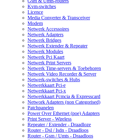
Gsm & Umts-routers
Kvm-switches
Licence
Media Converter & Transceiver
Modem
Netwerk Accessoires
Netwerk Adapters
Netwerk Bridges
Netwerk Extender & Repeater
Netwerk Modules
Netwerk Pci Kaart
Netwerk Print Servers
Netwerk Time-servers & Toebehoren
Netwerk Video Recorder & Server
Netwerk-switches & Hubs
Netwerkkaart Pci-e
Netwerkkaart Pci-x
Netwerkkaart Pcmcia & Expresscard
Network Adapters (non Categorised)
Patchpanelen
Power Over Ethernet (poe) Adapters
Print Server - Wireless
Repeater / Extender - Draadloze
Router - Dsl / Isdn - Draadloos
Router - Gsm / Umts - Draadloos