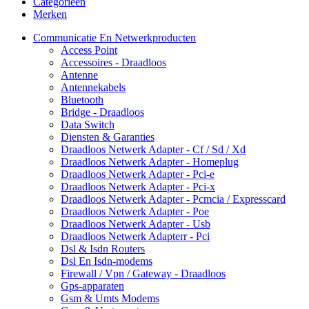
Categorieën
Merken
Communicatie En Netwerkproducten
Access Point
Accessoires - Draadloos
Antenne
Antennekabels
Bluetooth
Bridge - Draadloos
Data Switch
Diensten & Garanties
Draadloos Netwerk Adapter - Cf / Sd / Xd
Draadloos Netwerk Adapter - Homeplug
Draadloos Netwerk Adapter - Pci-e
Draadloos Netwerk Adapter - Pci-x
Draadloos Netwerk Adapter - Pcmcia / Expresscard
Draadloos Netwerk Adapter - Poe
Draadloos Netwerk Adapter - Usb
Draadloos Netwerk Adapterr - Pci
Dsl & Isdn Routers
Dsl En Isdn-modems
Firewall / Vpn / Gateway - Draadloos
Gps-apparaten
Gsm & Umts Modems