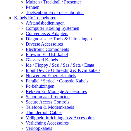
Muizen / Trackball / Presenter
Pennen
Toetsenborden / Toetsenborden
Kabels En Toebehoren
Afstandsbedieningen
Computer Koeling Systemen
Converters & Adapters
Diagnostische Tools & Uitrustingen
Diverse Accessoires
Electronic Components
Firewire En Usb-kabel
Glasvezel Kabels
Ide / Floppy / Scsi / Sas / Sata / Esata
Input Device Uitbreiding & Kvm-kabels
Netwerken Ethernet-kabels
Parallel / Serieel / Console Kabels
Pc-behuizingen
Rekken En Montage Accessoires
Schoonmaak Producten
Secure Access Controls
Telefoon & Modemkabels
Thunderbolt Cables
Veiligheid Inrichtingen & Accessoires
Verlichting Accessoires
Verloopkabels