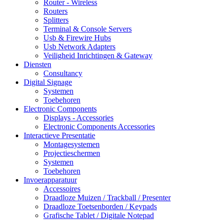
Router - Wireless
Routers
Splitters
Terminal & Console Servers
Usb & Firewire Hubs
Usb Network Adapters
Veiligheid Inrichtingen & Gateway
Diensten
Consultancy
Digital Signage
Systemen
Toebehoren
Electronic Components
Displays - Accessories
Electronic Components Accessories
Interactieve Presentatie
Montagesystemen
Projectieschermen
Systemen
Toebehoren
Invoerapparatuur
Accessoires
Draadloze Muizen / Trackball / Presenter
Draadloze Toetsenborden / Keypads
Grafische Tablet / Digitale Notepad