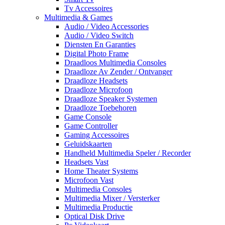
Tv Accessoires
Multimedia & Games
Audio / Video Accessories
Audio / Video Switch
Diensten En Garanties
Digital Photo Frame
Draadloos Multimedia Consoles
Draadloze Av Zender / Ontvanger
Draadloze Headsets
Draadloze Microfoon
Draadloze Speaker Systemen
Draadloze Toebehoren
Game Console
Game Controller
Gaming Accessoires
Geluidskaarten
Handheld Multimedia Speler / Recorder
Headsets Vast
Home Theater Systems
Microfoon Vast
Multimedia Consoles
Multimedia Mixer / Versterker
Multimedia Productie
Optical Disk Drive