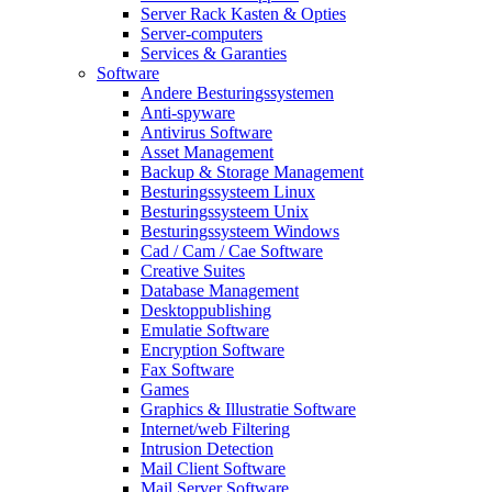
Server Rack Kasten & Opties
Server-computers
Services & Garanties
Software
Andere Besturingssystemen
Anti-spyware
Antivirus Software
Asset Management
Backup & Storage Management
Besturingssysteem Linux
Besturingssysteem Unix
Besturingssysteem Windows
Cad / Cam / Cae Software
Creative Suites
Database Management
Desktoppublishing
Emulatie Software
Encryption Software
Fax Software
Games
Graphics & Illustratie Software
Internet/web Filtering
Intrusion Detection
Mail Client Software
Mail Server Software