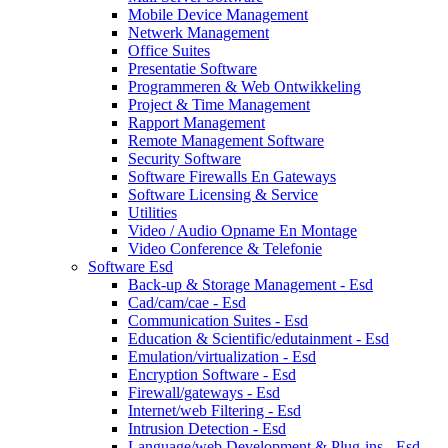
Mobile Device Management
Netwerk Management
Office Suites
Presentatie Software
Programmeren & Web Ontwikkeling
Project & Time Management
Rapport Management
Remote Management Software
Security Software
Software Firewalls En Gateways
Software Licensing & Service
Utilities
Video / Audio Opname En Montage
Video Conference & Telefonie
Software Esd
Back-up & Storage Management - Esd
Cad/cam/cae - Esd
Communication Suites - Esd
Education & Scientific/edutainment - Esd
Emulation/virtualization - Esd
Encryption Software - Esd
Firewall/gateways - Esd
Internet/web Filtering - Esd
Intrusion Detection - Esd
Language/web Development & Plug-ins - Esd