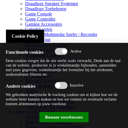
Draadloze Speaker Systemen
Draadloze Toebehoren
Game Console
Game Controller
Gaming Accessoires
Geluidskaarten
Handheld Multimedia Speler / Recorder
Cookie Policy
Headsets Vast
Home Theater Systems
Microfoon Vast
Functionele cookies
Multimedia Consoles
Multimedia Mixer / Versterker
Deze cookies zorgen dat de site werkt zoals verwacht; Denk aan de taal
Multimedia Productie
van de website, producten in je winkelmandje bijhouden, aanmelden
met jouw gegevens, winkelmandje het formulier bij het afrekenen,
Optical Disk Drive
zoekresultaten filteren etc.
Pc Videokaart
Repeater / Extender
Sound Systems Hi-fi
Andere cookies
Splitter
We gebruiken analytische & tracking cookies om te kijken hoe we de
Tuners En Recorders
website beter kunnen maken en hoe we content en eventuele reclame
Vaste Luidsprekersystemen
kunnen afstemmen op jouw voorkeur.
Vaste Zender En Ontvanger
Onderwijs & Recreatie
Andere Beveiligingssoftware
Bewaar voorkeuren
Boekhouding / Financiën
Onderwijs En Wetenschappelijk