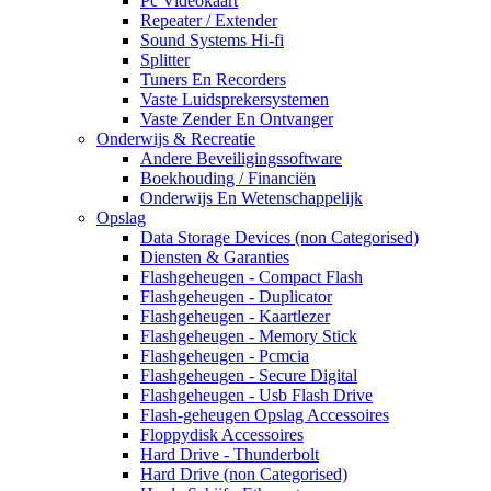
Pc Videokaart
Repeater / Extender
Sound Systems Hi-fi
Splitter
Tuners En Recorders
Vaste Luidsprekersystemen
Vaste Zender En Ontvanger
Onderwijs & Recreatie
Andere Beveiligingssoftware
Boekhouding / Financiën
Onderwijs En Wetenschappelijk
Opslag
Data Storage Devices (non Categorised)
Diensten & Garanties
Flashgeheugen - Compact Flash
Flashgeheugen - Duplicator
Flashgeheugen - Kaartlezer
Flashgeheugen - Memory Stick
Flashgeheugen - Pcmcia
Flashgeheugen - Secure Digital
Flashgeheugen - Usb Flash Drive
Flash-geheugen Opslag Accessoires
Floppydisk Accessoires
Hard Drive - Thunderbolt
Hard Drive (non Categorised)