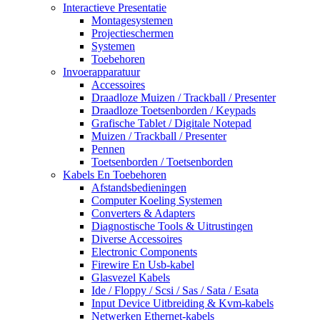
Interactieve Presentatie
Montagesystemen
Projectieschermen
Systemen
Toebehoren
Invoerapparatuur
Accessoires
Draadloze Muizen / Trackball / Presenter
Draadloze Toetsenborden / Keypads
Grafische Tablet / Digitale Notepad
Muizen / Trackball / Presenter
Pennen
Toetsenborden / Toetsenborden
Kabels En Toebehoren
Afstandsbedieningen
Computer Koeling Systemen
Converters & Adapters
Diagnostische Tools & Uitrustingen
Diverse Accessoires
Electronic Components
Firewire En Usb-kabel
Glasvezel Kabels
Ide / Floppy / Scsi / Sas / Sata / Esata
Input Device Uitbreiding & Kvm-kabels
Netwerken Ethernet-kabels