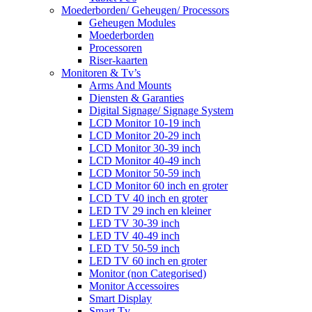
Moederborden/ Geheugen/ Processors
Geheugen Modules
Moederborden
Processoren
Riser-kaarten
Monitoren & Tv’s
Arms And Mounts
Diensten & Garanties
Digital Signage/ Signage System
LCD Monitor 10-19 inch
LCD Monitor 20-29 inch
LCD Monitor 30-39 inch
LCD Monitor 40-49 inch
LCD Monitor 50-59 inch
LCD Monitor 60 inch en groter
LCD TV 40 inch en groter
LED TV 29 inch en kleiner
LED TV 30-39 inch
LED TV 40-49 inch
LED TV 50-59 inch
LED TV 60 inch en groter
Monitor (non Categorised)
Monitor Accessoires
Smart Display
Smart Tv