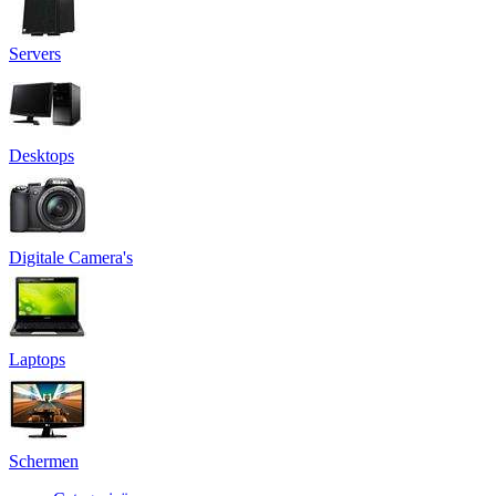
Servers
Desktops
Digitale Camera's
Laptops
Schermen