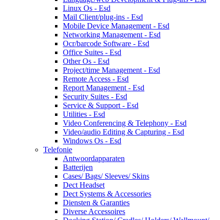
Linux Os - Esd
Mail Client/plug-ins - Esd
Mobile Device Management - Esd
Networking Management - Esd
Ocr/barcode Software - Esd
Office Suites - Esd
Other Os - Esd
Project/time Management - Esd
Remote Access - Esd
Report Management - Esd
Security Suites - Esd
Service & Support - Esd
Utilities - Esd
Video Conferencing & Telephony - Esd
Video/audio Editing & Capturing - Esd
Windows Os - Esd
Telefonie
Antwoordapparaten
Batterijen
Cases/ Bags/ Sleeves/ Skins
Dect Headset
Dect Systems & Accessories
Diensten & Garanties
Diverse Accessoires