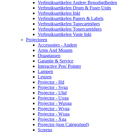
Verbruiksartikelen Andere Benodigdheden
Verbruiksartikelen Drum & Fuser Units
Verbruiksartikelen Inkt
Verbruiksartikelen Papers & Labels
Verbruiksartikelen Tapecartridges
Verbruiksartikelen Tonercartridges
Verbruiksartikelen Vaste Inkt
Projectoren
Accessoires - Andere
Arms And Mounts
Draagtassen
Garantie & Service
Interactive Pen/ Pointer
Lampen
Lenzen
Projector - Hd
Projector - Svga
Projector - Uhd
Projector - Uxga
Projector - Wuxga
Projector - Wvga
Projector - Wxga
Projector - Xga
Projector (non Categorised)
Screens