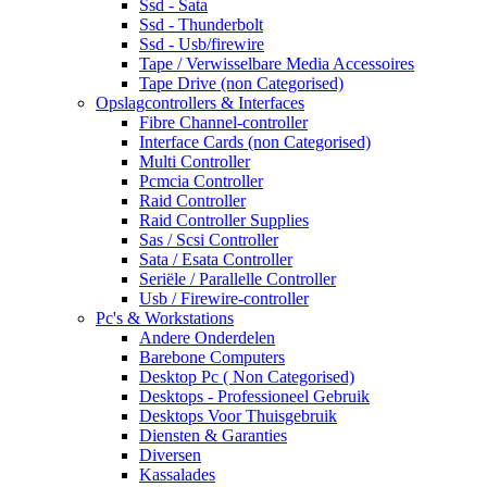
Ssd - Sata
Ssd - Thunderbolt
Ssd - Usb/firewire
Tape / Verwisselbare Media Accessoires
Tape Drive (non Categorised)
Opslagcontrollers & Interfaces
Fibre Channel-controller
Interface Cards (non Categorised)
Multi Controller
Pcmcia Controller
Raid Controller
Raid Controller Supplies
Sas / Scsi Controller
Sata / Esata Controller
Seriële / Parallelle Controller
Usb / Firewire-controller
Pc's & Workstations
Andere Onderdelen
Barebone Computers
Desktop Pc ( Non Categorised)
Desktops - Professioneel Gebruik
Desktops Voor Thuisgebruik
Diensten & Garanties
Diversen
Kassalades