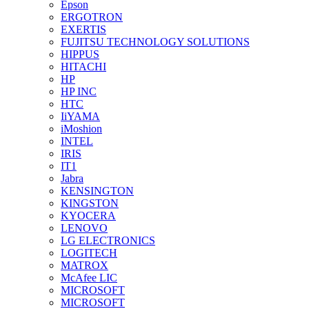
Epson
ERGOTRON
EXERTIS
FUJITSU TECHNOLOGY SOLUTIONS
HIPPUS
HITACHI
HP
HP INC
HTC
IiYAMA
iMoshion
INTEL
IRIS
IT1
Jabra
KENSINGTON
KINGSTON
KYOCERA
LENOVO
LG ELECTRONICS
LOGITECH
MATROX
McAfee LIC
MICROSOFT
MICROSOFT