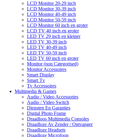
LCD Monitor 20-29 inch
LCD Monitor 30-39 inch
LCD Monitor 40-49 inch
LCD Monitor 50-59 inch
LCD Monitor 60 inch en groter
LCD TV 40 inch en groter
LED TV 29 inch en kleiner
LED TV 30-39 inch
LED TV 40-49 inch
LED TV 50-59 inch
LED TV 60 inch en groter
Monitor (non Categorised)
Monitor Accessoires
Smart Display
Smart Tv
Tv Accessoires
Multimedia & Games
Audio / Video Accessories
Audio / Video Switch
Diensten En Garanties
Digital Photo Frame
Draadloos Multimedia Consoles
Draadloze Av Zender / Ontvanger
Draadloze Headsets
Draadloze Microfoon