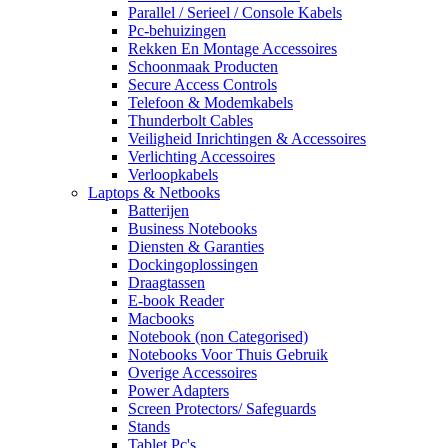
Parallel / Serieel / Console Kabels
Pc-behuizingen
Rekken En Montage Accessoires
Schoonmaak Producten
Secure Access Controls
Telefoon & Modemkabels
Thunderbolt Cables
Veiligheid Inrichtingen & Accessoires
Verlichting Accessoires
Verloopkabels
Laptops & Netbooks
Batterijen
Business Notebooks
Diensten & Garanties
Dockingoplossingen
Draagtassen
E-book Reader
Macbooks
Notebook (non Categorised)
Notebooks Voor Thuis Gebruik
Overige Accessoires
Power Adapters
Screen Protectors/ Safeguards
Stands
Tablet Pc's