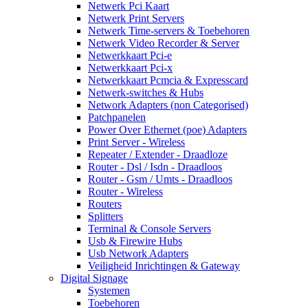
Netwerk Pci Kaart
Netwerk Print Servers
Netwerk Time-servers & Toebehoren
Netwerk Video Recorder & Server
Netwerkkaart Pci-e
Netwerkkaart Pci-x
Netwerkkaart Pcmcia & Expresscard
Netwerk-switches & Hubs
Network Adapters (non Categorised)
Patchpanelen
Power Over Ethernet (poe) Adapters
Print Server - Wireless
Repeater / Extender - Draadloze
Router - Dsl / Isdn - Draadloos
Router - Gsm / Umts - Draadloos
Router - Wireless
Routers
Splitters
Terminal & Console Servers
Usb & Firewire Hubs
Usb Network Adapters
Veiligheid Inrichtingen & Gateway
Digital Signage
Systemen
Toebehoren