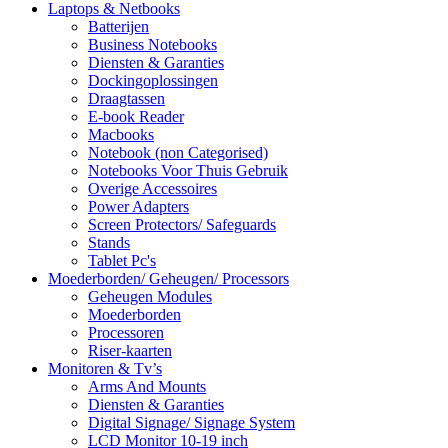
Laptops & Netbooks
Batterijen
Business Notebooks
Diensten & Garanties
Dockingoplossingen
Draagtassen
E-book Reader
Macbooks
Notebook (non Categorised)
Notebooks Voor Thuis Gebruik
Overige Accessoires
Power Adapters
Screen Protectors/ Safeguards
Stands
Tablet Pc's
Moederborden/ Geheugen/ Processors
Geheugen Modules
Moederborden
Processoren
Riser-kaarten
Monitoren & Tv’s
Arms And Mounts
Diensten & Garanties
Digital Signage/ Signage System
LCD Monitor 10-19 inch