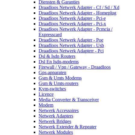
Diensten & Garanties
Draadloos Netwerk Adapter - Cf / Sd / Xd
Draadloos Netwerk Adapter - Homeplug
Draadloos Netwerk Adapter - Pci-e
Draadloos Netwerk Adapter - Pci-x
Draadloos Netwerk Adapter - Pcmcia /
Expresscard
Draadloos Netwerk Adapter - Poe
Draadloos Netwerk Adapter - Usb
Draadloos Netwerk Adapterr - Pci
Dsl & Isdn Routers
Dsl En Isdn-modems
Firewall / Vpn / Gateway - Draadloos
Gps-apparaten
Gsm & Umts Modems
Gsm & Umts-routers
Kvm-switches
Licence
Media Converter & Transceiver
Modem
Netwerk Accessoires
Netwerk Adapters
Netwerk Bridges
Netwerk Extender & Repeater
Netwerk Modules