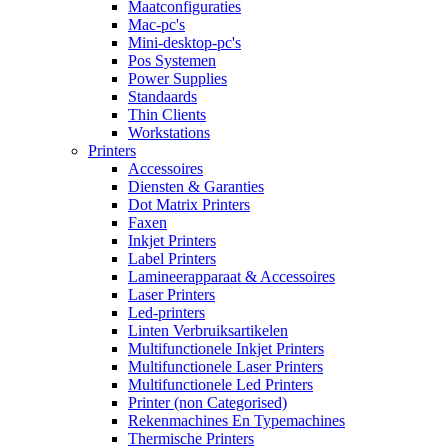
Maatconfiguraties
Mac-pc's
Mini-desktop-pc's
Pos Systemen
Power Supplies
Standaards
Thin Clients
Workstations
Printers
Accessoires
Diensten & Garanties
Dot Matrix Printers
Faxen
Inkjet Printers
Label Printers
Lamineerapparaat & Accessoires
Laser Printers
Led-printers
Linten Verbruiksartikelen
Multifunctionele Inkjet Printers
Multifunctionele Laser Printers
Multifunctionele Led Printers
Printer (non Categorised)
Rekenmachines En Typemachines
Thermische Printers