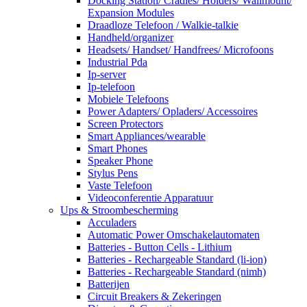
Docking Station/ Cradles/ Holders/ Wallmount/
Expansion Modules
Draadloze Telefoon / Walkie-talkie
Handheld/organizer
Headsets/ Handset/ Handfrees/ Microfoons
Industrial Pda
Ip-server
Ip-telefoon
Mobiele Telefoons
Power Adapters/ Opladers/ Accessoires
Screen Protectors
Smart Appliances/wearable
Smart Phones
Speaker Phone
Stylus Pens
Vaste Telefoon
Videoconferentie Apparatuur
Ups & Stroombescherming
Acculaders
Automatic Power Omschakelautomaten
Batteries - Button Cells - Lithium
Batteries - Rechargeable Standard (li-ion)
Batteries - Rechargeable Standard (nimh)
Batterijen
Circuit Breakers & Zekeringen