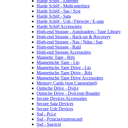
Harde Schijf - Ethernet
Harde Schijf - Multi-interface
Harde Schijf - Sas / Scsi
Harde Schijf - Sata
Harde Schijf - Usb / Firewire / E-sata
Harde Schijf Accessoires
High-end Storage - Autoloaders / Tape Library
High-end Storage - Back-up & Recovery
High-end Storage - Nas / Ndas / San
High-end Storage - Raid
High-end Storage Accessoires
Magnetic Tape - Rdx
Magnetische Tape - Lto
Magnetische Tape Drive - Lto
Magnetische Tape Drive - Rdx
Magnetische Tape Drive Accessoires
Memory Cards (non Categorised)
Optische Drive - Dvd-r
Optische Drive - Dvd-rom Brander
Secure Devices Accessories
Secure Sata Devices
Secure Usb Devices
Ssd - Pci-e
Ssd - Pcmcia/expresscard
Ssd - Sas/scsi