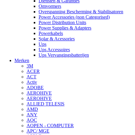
Diensten & Garanties
Omvormers
Overspanning Bescherming & Stabilisatoren
Power Accessories (non Categorised)
Power Distribution Units
Power Supplies & Adapters
Powerkabels
Solar & Acessories
Ups
Ups Accessoires
Ups Vervangingsbatterijen
Merken
3M
ACER
ACT
Activ
ADOBE
AEROHIVE
AEROHIVE
ALLIED TELESIS
AMD
ANY
AOC
AOPEN - COMPUTER
APC/ MGE