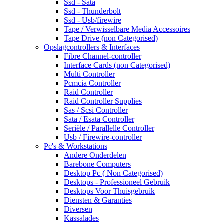
Ssd - Sata
Ssd - Thunderbolt
Ssd - Usb/firewire
Tape / Verwisselbare Media Accessoires
Tape Drive (non Categorised)
Opslagcontrollers & Interfaces
Fibre Channel-controller
Interface Cards (non Categorised)
Multi Controller
Pcmcia Controller
Raid Controller
Raid Controller Supplies
Sas / Scsi Controller
Sata / Esata Controller
Seriële / Parallelle Controller
Usb / Firewire-controller
Pc's & Workstations
Andere Onderdelen
Barebone Computers
Desktop Pc ( Non Categorised)
Desktops - Professioneel Gebruik
Desktops Voor Thuisgebruik
Diensten & Garanties
Diversen
Kassalades