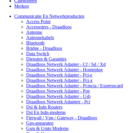
Categorieën
Merken
Communicatie En Netwerkproducten
Access Point
Accessoires - Draadloos
Antenne
Antennekabels
Bluetooth
Bridge - Draadloos
Data Switch
Diensten & Garanties
Draadloos Netwerk Adapter - Cf / Sd / Xd
Draadloos Netwerk Adapter - Homeplug
Draadloos Netwerk Adapter - Pci-e
Draadloos Netwerk Adapter - Pci-x
Draadloos Netwerk Adapter - Pcmcia / Expresscard
Draadloos Netwerk Adapter - Poe
Draadloos Netwerk Adapter - Usb
Draadloos Netwerk Adapterr - Pci
Dsl & Isdn Routers
Dsl En Isdn-modems
Firewall / Vpn / Gateway - Draadloos
Gps-apparaten
Gsm & Umts Modems