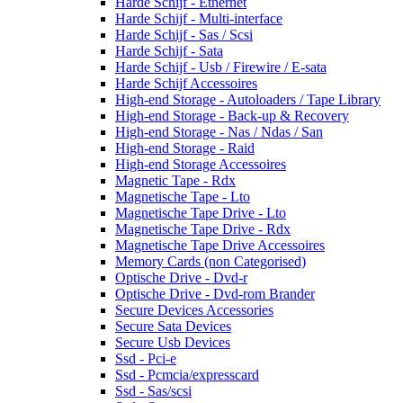
Harde Schijf - Ethernet
Harde Schijf - Multi-interface
Harde Schijf - Sas / Scsi
Harde Schijf - Sata
Harde Schijf - Usb / Firewire / E-sata
Harde Schijf Accessoires
High-end Storage - Autoloaders / Tape Library
High-end Storage - Back-up & Recovery
High-end Storage - Nas / Ndas / San
High-end Storage - Raid
High-end Storage Accessoires
Magnetic Tape - Rdx
Magnetische Tape - Lto
Magnetische Tape Drive - Lto
Magnetische Tape Drive - Rdx
Magnetische Tape Drive Accessoires
Memory Cards (non Categorised)
Optische Drive - Dvd-r
Optische Drive - Dvd-rom Brander
Secure Devices Accessories
Secure Sata Devices
Secure Usb Devices
Ssd - Pci-e
Ssd - Pcmcia/expresscard
Ssd - Sas/scsi