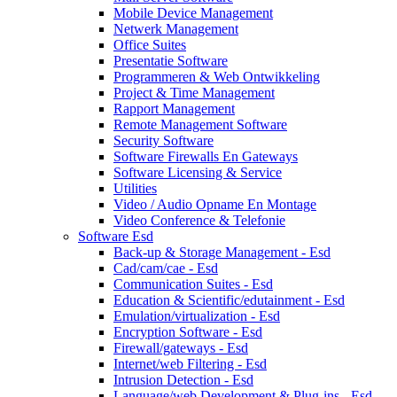
Mobile Device Management
Netwerk Management
Office Suites
Presentatie Software
Programmeren & Web Ontwikkeling
Project & Time Management
Rapport Management
Remote Management Software
Security Software
Software Firewalls En Gateways
Software Licensing & Service
Utilities
Video / Audio Opname En Montage
Video Conference & Telefonie
Software Esd
Back-up & Storage Management - Esd
Cad/cam/cae - Esd
Communication Suites - Esd
Education & Scientific/edutainment - Esd
Emulation/virtualization - Esd
Encryption Software - Esd
Firewall/gateways - Esd
Internet/web Filtering - Esd
Intrusion Detection - Esd
Language/web Development & Plug-ins - Esd