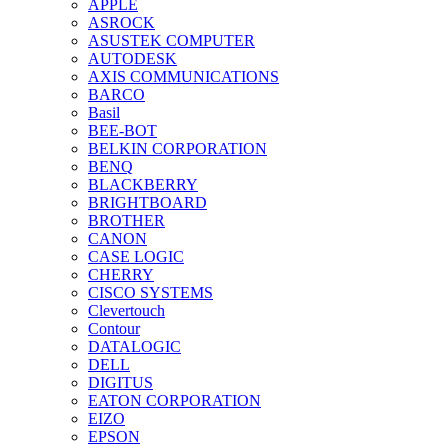
APPLE
ASROCK
ASUSTEK COMPUTER
AUTODESK
AXIS COMMUNICATIONS
BARCO
Basil
BEE-BOT
BELKIN CORPORATION
BENQ
BLACKBERRY
BRIGHTBOARD
BROTHER
CANON
CASE LOGIC
CHERRY
CISCO SYSTEMS
Clevertouch
Contour
DATALOGIC
DELL
DIGITUS
EATON CORPORATION
EIZO
EPSON