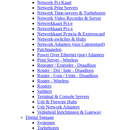
Netwerk Pci Kaart
Netwerk Print Servers
Netwerk Time-servers & Toebehoren
Netwerk Video Recorder & Server
Netwerkkaart Pci-e
Netwerkkaart Pci-x
Netwerkkaart Pcmcia & Expresscard
Netwerk-switches & Hubs
Network Adapters (non Categorised)
Patchpanelen
Power Over Ethernet (poe) Adapters
Print Server - Wireless
Repeater / Extender - Draadloze
Router - Dsl / Isdn - Draadloos
Router - Gsm / Umts - Draadloos
Router - Wireless
Routers
Splitters
Terminal & Console Servers
Usb & Firewire Hubs
Usb Network Adapters
Veiligheid Inrichtingen & Gateway
Digital Signage
Systemen
Toebehoren