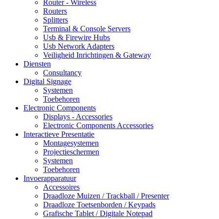
Router - Wireless
Routers
Splitters
Terminal & Console Servers
Usb & Firewire Hubs
Usb Network Adapters
Veiligheid Inrichtingen & Gateway
Diensten
Consultancy
Digital Signage
Systemen
Toebehoren
Electronic Components
Displays - Accessories
Electronic Components Accessories
Interactieve Presentatie
Montagesystemen
Projectieschermen
Systemen
Toebehoren
Invoerapparatuur
Accessoires
Draadloze Muizen / Trackball / Presenter
Draadloze Toetsenborden / Keypads
Grafische Tablet / Digitale Notepad