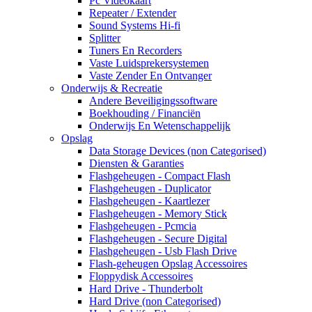
Pc Videokaart
Repeater / Extender
Sound Systems Hi-fi
Splitter
Tuners En Recorders
Vaste Luidsprekersystemen
Vaste Zender En Ontvanger
Onderwijs & Recreatie
Andere Beveiligingssoftware
Boekhouding / Financiën
Onderwijs En Wetenschappelijk
Opslag
Data Storage Devices (non Categorised)
Diensten & Garanties
Flashgeheugen - Compact Flash
Flashgeheugen - Duplicator
Flashgeheugen - Kaartlezer
Flashgeheugen - Memory Stick
Flashgeheugen - Pcmcia
Flashgeheugen - Secure Digital
Flashgeheugen - Usb Flash Drive
Flash-geheugen Opslag Accessoires
Floppydisk Accessoires
Hard Drive - Thunderbolt
Hard Drive (non Categorised)