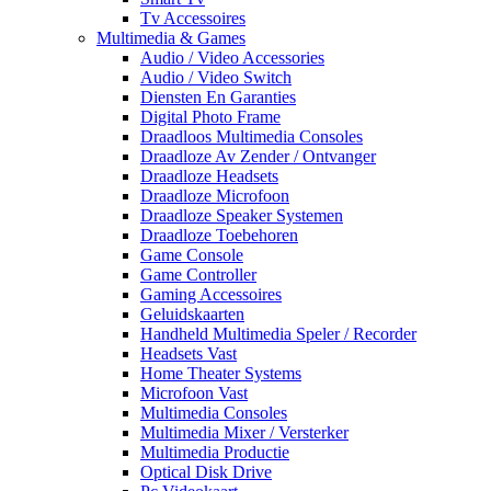
Tv Accessoires
Multimedia & Games
Audio / Video Accessories
Audio / Video Switch
Diensten En Garanties
Digital Photo Frame
Draadloos Multimedia Consoles
Draadloze Av Zender / Ontvanger
Draadloze Headsets
Draadloze Microfoon
Draadloze Speaker Systemen
Draadloze Toebehoren
Game Console
Game Controller
Gaming Accessoires
Geluidskaarten
Handheld Multimedia Speler / Recorder
Headsets Vast
Home Theater Systems
Microfoon Vast
Multimedia Consoles
Multimedia Mixer / Versterker
Multimedia Productie
Optical Disk Drive