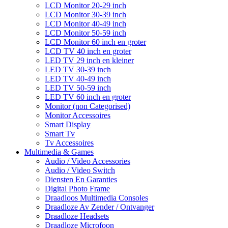
LCD Monitor 20-29 inch
LCD Monitor 30-39 inch
LCD Monitor 40-49 inch
LCD Monitor 50-59 inch
LCD Monitor 60 inch en groter
LCD TV 40 inch en groter
LED TV 29 inch en kleiner
LED TV 30-39 inch
LED TV 40-49 inch
LED TV 50-59 inch
LED TV 60 inch en groter
Monitor (non Categorised)
Monitor Accessoires
Smart Display
Smart Tv
Tv Accessoires
Multimedia & Games
Audio / Video Accessories
Audio / Video Switch
Diensten En Garanties
Digital Photo Frame
Draadloos Multimedia Consoles
Draadloze Av Zender / Ontvanger
Draadloze Headsets
Draadloze Microfoon