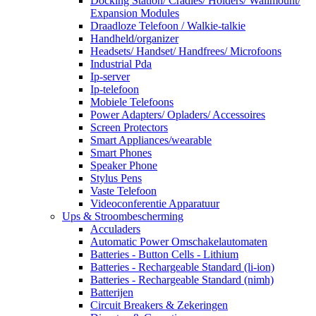
Docking Station/ Cradles/ Holders/ Wallmount/
Expansion Modules
Draadloze Telefoon / Walkie-talkie
Handheld/organizer
Headsets/ Handset/ Handfrees/ Microfoons
Industrial Pda
Ip-server
Ip-telefoon
Mobiele Telefoons
Power Adapters/ Opladers/ Accessoires
Screen Protectors
Smart Appliances/wearable
Smart Phones
Speaker Phone
Stylus Pens
Vaste Telefoon
Videoconferentie Apparatuur
Ups & Stroombescherming
Acculaders
Automatic Power Omschakelautomaten
Batteries - Button Cells - Lithium
Batteries - Rechargeable Standard (li-ion)
Batteries - Rechargeable Standard (nimh)
Batterijen
Circuit Breakers & Zekeringen