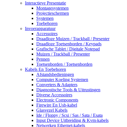
Interactieve Presentatie
Montagesystemen
Projectieschermen
Systemen
Toebehoren
Invoerapparatuur
Accessoires
Draadloze Muizen / Trackball / Presenter
Draadloze Toetsenborden / Keypads
Grafische Tablet / Digitale Notepad
Muizen / Trackball / Presenter
Pennen
Toetsenborden / Toetsenborden
Kabels En Toebehoren
Afstandsbedieningen
Computer Koeling Systemen
Converters & Adapters
Diagnostische Tools & Uitrustingen
Diverse Accessoires
Electronic Components
Firewire En Usb-kabel
Glasvezel Kabels
Ide / Floppy / Scsi / Sas / Sata / Esata
Input Device Uitbreiding & Kvm-kabels
Netwerken Ethernet-kabels