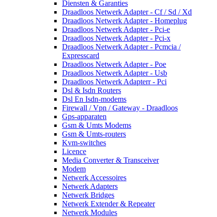
Diensten & Garanties
Draadloos Netwerk Adapter - Cf / Sd / Xd
Draadloos Netwerk Adapter - Homeplug
Draadloos Netwerk Adapter - Pci-e
Draadloos Netwerk Adapter - Pci-x
Draadloos Netwerk Adapter - Pcmcia /
Expresscard
Draadloos Netwerk Adapter - Poe
Draadloos Netwerk Adapter - Usb
Draadloos Netwerk Adapterr - Pci
Dsl & Isdn Routers
Dsl En Isdn-modems
Firewall / Vpn / Gateway - Draadloos
Gps-apparaten
Gsm & Umts Modems
Gsm & Umts-routers
Kvm-switches
Licence
Media Converter & Transceiver
Modem
Netwerk Accessoires
Netwerk Adapters
Netwerk Bridges
Netwerk Extender & Repeater
Netwerk Modules