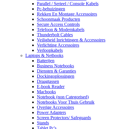
Parallel / Serieel / Console Kabels
Pc-behuizingen
Rekken En Montage Accessoires
Schoonmaak Producten
Secure Access Controls
Telefoon & Modemkabels
Thunderbolt Cables
Veiligheid Inrichtingen & Accessoires
Verlichting Accessoires
Verloopkabels
Laptops & Netbooks
Batterijen
Business Notebooks
Diensten & Garanties
Dockingoplossingen
Draagtassen
E-book Reader
Macbooks
Notebook (non Categorised)
Notebooks Voor Thuis Gebruik
Overige Accessoires
Power Adapters
Screen Protectors/ Safeguards
Stands
Tablet Pc's