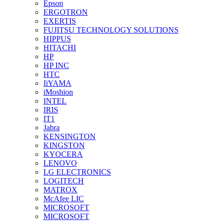
Epson
ERGOTRON
EXERTIS
FUJITSU TECHNOLOGY SOLUTIONS
HIPPUS
HITACHI
HP
HP INC
HTC
IiYAMA
iMoshion
INTEL
IRIS
IT1
Jabra
KENSINGTON
KINGSTON
KYOCERA
LENOVO
LG ELECTRONICS
LOGITECH
MATROX
McAfee LIC
MICROSOFT
MICROSOFT