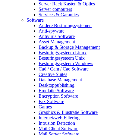
Server Rack Kasten & Opties
Server-computers
Services & Garanties
Software
Andere Besturingssystemen
Anti-spyware
Antivirus Software
Asset Management
Backup & Storage Management
Besturingssysteem Linux
Besturingssysteem Unix
Besturingssysteem Windows
Cad / Cam / Cae Software
Creative Suites
Database Management
Desktoppublishing
Emulatie Software
Encryption Software
Fax Software
Games
Graphics & Illustratie Software
Internet/web Filtering
Intrusion Detection
Mail Client Software
Mail Server Software