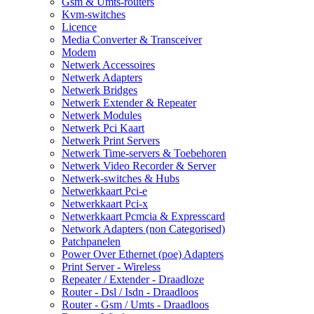
Gsm & Umts-routers
Kvm-switches
Licence
Media Converter & Transceiver
Modem
Netwerk Accessoires
Netwerk Adapters
Netwerk Bridges
Netwerk Extender & Repeater
Netwerk Modules
Netwerk Pci Kaart
Netwerk Print Servers
Netwerk Time-servers & Toebehoren
Netwerk Video Recorder & Server
Netwerk-switches & Hubs
Netwerkkaart Pci-e
Netwerkkaart Pci-x
Netwerkkaart Pcmcia & Expresscard
Network Adapters (non Categorised)
Patchpanelen
Power Over Ethernet (poe) Adapters
Print Server - Wireless
Repeater / Extender - Draadloze
Router - Dsl / Isdn - Draadloos
Router - Gsm / Umts - Draadloos