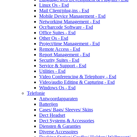
Linux Os - Esd
Mail Client/plug-ins - Esd
Mobile Device Management - Esd
Networking Management - Esd
Ocr/barcode Software - Esd
Office Suites - Esd
Other Os - Esd
Project/time Management - Esd
Remote Access - Esd
Report Management - Esd
Security Suites - Esd
Service & Support - Esd
Utilities - Esd
Video Conferencing & Telephony - Esd
Video/audio Editing & Capturing - Esd
Windows Os - Esd
Telefonie
Antwoordapparaten
Batterijen
Cases/ Bags/ Sleeves/ Skins
Dect Headset
Dect Systems & Accessories
Diensten & Garanties
Diverse Accessoires