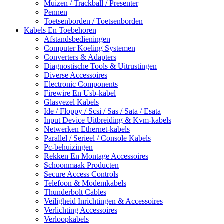
Muizen / Trackball / Presenter
Pennen
Toetsenborden / Toetsenborden
Kabels En Toebehoren
Afstandsbedieningen
Computer Koeling Systemen
Converters & Adapters
Diagnostische Tools & Uitrustingen
Diverse Accessoires
Electronic Components
Firewire En Usb-kabel
Glasvezel Kabels
Ide / Floppy / Scsi / Sas / Sata / Esata
Input Device Uitbreiding & Kvm-kabels
Netwerken Ethernet-kabels
Parallel / Serieel / Console Kabels
Pc-behuizingen
Rekken En Montage Accessoires
Schoonmaak Producten
Secure Access Controls
Telefoon & Modemkabels
Thunderbolt Cables
Veiligheid Inrichtingen & Accessoires
Verlichting Accessoires
Verloopkabels