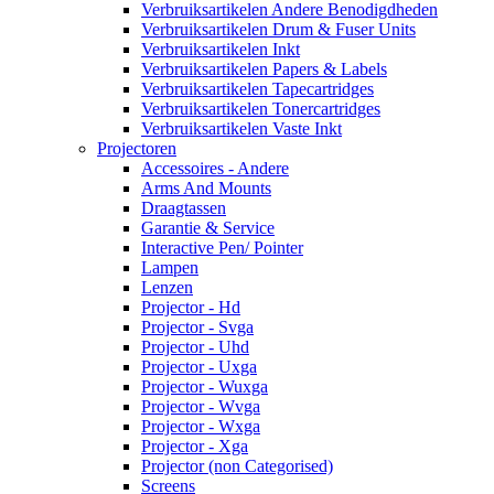
Verbruiksartikelen Andere Benodigdheden
Verbruiksartikelen Drum & Fuser Units
Verbruiksartikelen Inkt
Verbruiksartikelen Papers & Labels
Verbruiksartikelen Tapecartridges
Verbruiksartikelen Tonercartridges
Verbruiksartikelen Vaste Inkt
Projectoren
Accessoires - Andere
Arms And Mounts
Draagtassen
Garantie & Service
Interactive Pen/ Pointer
Lampen
Lenzen
Projector - Hd
Projector - Svga
Projector - Uhd
Projector - Uxga
Projector - Wuxga
Projector - Wvga
Projector - Wxga
Projector - Xga
Projector (non Categorised)
Screens