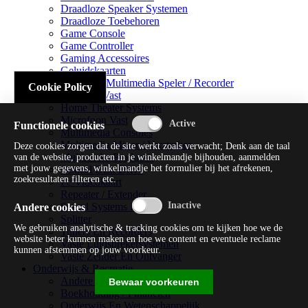
Draadloze Speaker Systemen
Draadloze Toebehoren
Game Console
Game Controller
Gaming Accessoires
Geluidskaarten
Handheld Multimedia Speler / Recorder
Cookie Policy
Headsets Vast
Home Theater Systems
Microfoon Vast
Functionele cookies
Multimedia Consoles
Multimedia Mixer / Versterker
Deze cookies zorgen dat de site werkt zoals verwacht; Denk aan de taal
Multimedia Productie
van de website, producten in je winkelmandje bijhouden, aanmelden
met jouw gegevens, winkelmandje het formulier bij het afrekenen,
Optical Disk Drive
zoekresultaten filteren etc.
Pc Videokaart
Repeater / Extender
Sound Systems Hi-fi
Andere cookies
Splitter
We gebruiken analytische & tracking cookies om te kijken hoe we de
Tuners En Recorders
website beter kunnen maken en hoe we content en eventuele reclame
Vaste Luidsprekersystemen
kunnen afstemmen op jouw voorkeur.
Vaste Zender En Ontvanger
Onderwijs & Recreatie
Andere Beveiligingssoftware
Bewaar voorkeuren
Boekhouding / Financiën
Onderwijs En Wetenschappelijk