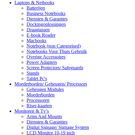
Laptops & Netbooks
Batterijen
Business Notebooks
Diensten & Garanties
Dockingoplossingen
Draagtassen
E-book Reader
Macbooks
Notebook (non Categorised)
Notebooks Voor Thuis Gebruik
Overige Accessoires
Power Adapters
Screen Protectors/ Safeguards
Stands
Tablet Pc's
Moederborden/ Geheugen/ Processors
Geheugen Modules
Moederborden
Processoren
Riser-kaarten
Monitoren & Tv’s
Arms And Mounts
Diensten & Garanties
Digital Signage/ Signage System
LCD Monitor 10-19 inch