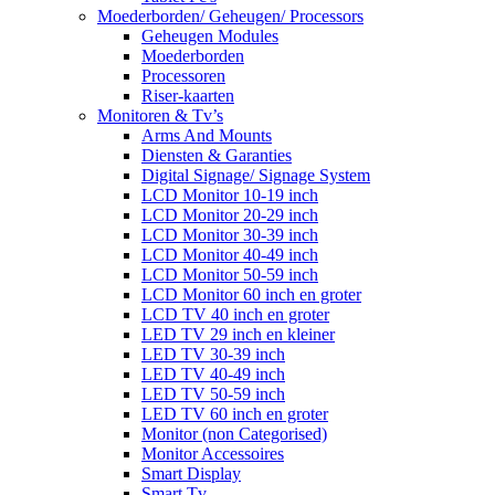
Moederborden/ Geheugen/ Processors
Geheugen Modules
Moederborden
Processoren
Riser-kaarten
Monitoren & Tv’s
Arms And Mounts
Diensten & Garanties
Digital Signage/ Signage System
LCD Monitor 10-19 inch
LCD Monitor 20-29 inch
LCD Monitor 30-39 inch
LCD Monitor 40-49 inch
LCD Monitor 50-59 inch
LCD Monitor 60 inch en groter
LCD TV 40 inch en groter
LED TV 29 inch en kleiner
LED TV 30-39 inch
LED TV 40-49 inch
LED TV 50-59 inch
LED TV 60 inch en groter
Monitor (non Categorised)
Monitor Accessoires
Smart Display
Smart Tv