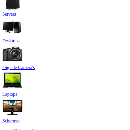
Servers
Desktops
Digitale Camera's
Laptops
Schermen