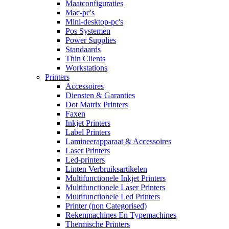
Maatconfiguraties
Mac-pc's
Mini-desktop-pc's
Pos Systemen
Power Supplies
Standaards
Thin Clients
Workstations
Printers
Accessoires
Diensten & Garanties
Dot Matrix Printers
Faxen
Inkjet Printers
Label Printers
Lamineerapparaat & Accessoires
Laser Printers
Led-printers
Linten Verbruiksartikelen
Multifunctionele Inkjet Printers
Multifunctionele Laser Printers
Multifunctionele Led Printers
Printer (non Categorised)
Rekenmachines En Typemachines
Thermische Printers