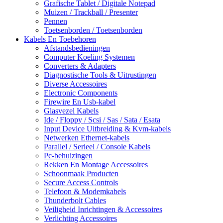
Grafische Tablet / Digitale Notepad
Muizen / Trackball / Presenter
Pennen
Toetsenborden / Toetsenborden
Kabels En Toebehoren
Afstandsbedieningen
Computer Koeling Systemen
Converters & Adapters
Diagnostische Tools & Uitrustingen
Diverse Accessoires
Electronic Components
Firewire En Usb-kabel
Glasvezel Kabels
Ide / Floppy / Scsi / Sas / Sata / Esata
Input Device Uitbreiding & Kvm-kabels
Netwerken Ethernet-kabels
Parallel / Serieel / Console Kabels
Pc-behuizingen
Rekken En Montage Accessoires
Schoonmaak Producten
Secure Access Controls
Telefoon & Modemkabels
Thunderbolt Cables
Veiligheid Inrichtingen & Accessoires
Verlichting Accessoires