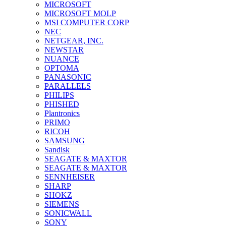
MICROSOFT
MICROSOFT MOLP
MSI COMPUTER CORP
NEC
NETGEAR, INC.
NEWSTAR
NUANCE
OPTOMA
PANASONIC
PARALLELS
PHILIPS
PHISHED
Plantronics
PRIMO
RICOH
SAMSUNG
Sandisk
SEAGATE & MAXTOR
SEAGATE & MAXTOR
SENNHEISER
SHARP
SHOKZ
SIEMENS
SONICWALL
SONY