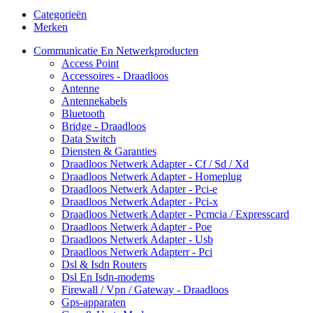
Categorieën
Merken
Communicatie En Netwerkproducten
Access Point
Accessoires - Draadloos
Antenne
Antennekabels
Bluetooth
Bridge - Draadloos
Data Switch
Diensten & Garanties
Draadloos Netwerk Adapter - Cf / Sd / Xd
Draadloos Netwerk Adapter - Homeplug
Draadloos Netwerk Adapter - Pci-e
Draadloos Netwerk Adapter - Pci-x
Draadloos Netwerk Adapter - Pcmcia / Expresscard
Draadloos Netwerk Adapter - Poe
Draadloos Netwerk Adapter - Usb
Draadloos Netwerk Adapterr - Pci
Dsl & Isdn Routers
Dsl En Isdn-modems
Firewall / Vpn / Gateway - Draadloos
Gps-apparaten