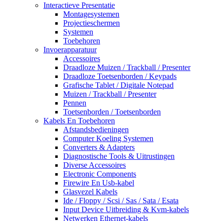
Interactieve Presentatie
Montagesystemen
Projectieschermen
Systemen
Toebehoren
Invoerapparatuur
Accessoires
Draadloze Muizen / Trackball / Presenter
Draadloze Toetsenborden / Keypads
Grafische Tablet / Digitale Notepad
Muizen / Trackball / Presenter
Pennen
Toetsenborden / Toetsenborden
Kabels En Toebehoren
Afstandsbedieningen
Computer Koeling Systemen
Converters & Adapters
Diagnostische Tools & Uitrustingen
Diverse Accessoires
Electronic Components
Firewire En Usb-kabel
Glasvezel Kabels
Ide / Floppy / Scsi / Sas / Sata / Esata
Input Device Uitbreiding & Kvm-kabels
Netwerken Ethernet-kabels