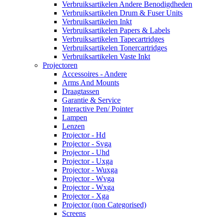
Verbruiksartikelen Andere Benodigdheden
Verbruiksartikelen Drum & Fuser Units
Verbruiksartikelen Inkt
Verbruiksartikelen Papers & Labels
Verbruiksartikelen Tapecartridges
Verbruiksartikelen Tonercartridges
Verbruiksartikelen Vaste Inkt
Projectoren
Accessoires - Andere
Arms And Mounts
Draagtassen
Garantie & Service
Interactive Pen/ Pointer
Lampen
Lenzen
Projector - Hd
Projector - Svga
Projector - Uhd
Projector - Uxga
Projector - Wuxga
Projector - Wvga
Projector - Wxga
Projector - Xga
Projector (non Categorised)
Screens