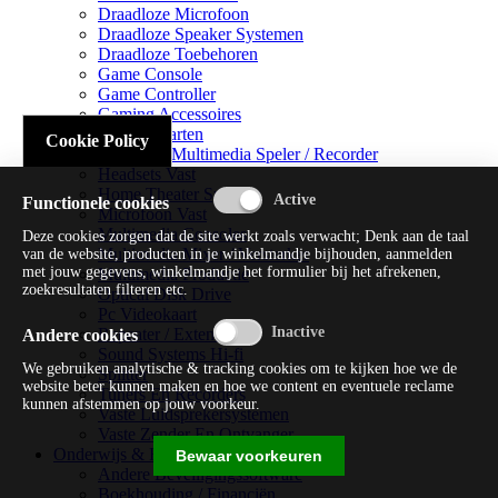
Draadloze Microfoon
Draadloze Speaker Systemen
Draadloze Toebehoren
Game Console
Game Controller
Gaming Accessoires
Geluidskaarten
Cookie Policy
Handheld Multimedia Speler / Recorder
Headsets Vast
Home Theater Systems
Functionele cookies
Microfoon Vast
Multimedia Consoles
Deze cookies zorgen dat de site werkt zoals verwacht; Denk aan de taal
Multimedia Mixer / Versterker
van de website, producten in je winkelmandje bijhouden, aanmelden
met jouw gegevens, winkelmandje het formulier bij het afrekenen,
Multimedia Productie
zoekresultaten filteren etc.
Optical Disk Drive
Pc Videokaart
Repeater / Extender
Andere cookies
Sound Systems Hi-fi
We gebruiken analytische & tracking cookies om te kijken hoe we de
Splitter
website beter kunnen maken en hoe we content en eventuele reclame
Tuners En Recorders
kunnen afstemmen op jouw voorkeur.
Vaste Luidsprekersystemen
Vaste Zender En Ontvanger
Onderwijs & Recreatie
Bewaar voorkeuren
Andere Beveiligingssoftware
Boekhouding / Financiën