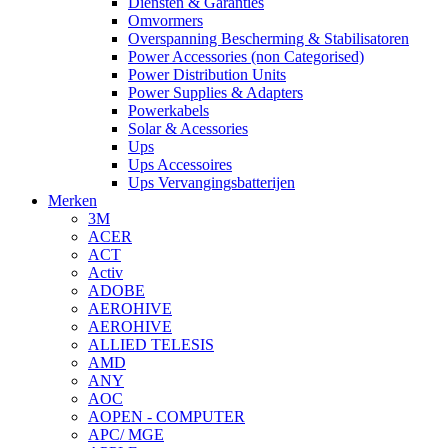
Diensten & Garanties
Omvormers
Overspanning Bescherming & Stabilisatoren
Power Accessories (non Categorised)
Power Distribution Units
Power Supplies & Adapters
Powerkabels
Solar & Acessories
Ups
Ups Accessoires
Ups Vervangingsbatterijen
Merken
3M
ACER
ACT
Activ
ADOBE
AEROHIVE
AEROHIVE
ALLIED TELESIS
AMD
ANY
AOC
AOPEN - COMPUTER
APC/ MGE