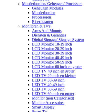
Moederborden/ Geheugen/ Processors
Geheugen Modules
Moederborden
Processoren
Riser-kaarten
Monitoren & Tv’s
Arms And Mounts
Diensten & Garanties
Digital Signage/ Signage System
LCD Monitor 10-19 inch
LCD Monitor 20-29 inch
LCD Monitor 30-39 inch
LCD Monitor 40-49 inch
LCD Monitor 50-59 inch
LCD Monitor 60 inch en groter
LCD TV 40 inch en groter
LED TV 29 inch en kleiner
LED TV 30-39 inch
LED TV 40-49 inch
LED TV 50-59 inch
LED TV 60 inch en groter
Monitor (non Categorised)
Monitor Accessoires
Smart Display
Smart Tv