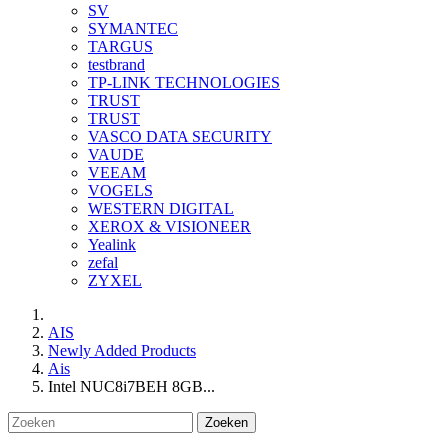
SV
SYMANTEC
TARGUS
testbrand
TP-LINK TECHNOLOGIES
TRUST
TRUST
VASCO DATA SECURITY
VAUDE
VEEAM
VOGELS
WESTERN DIGITAL
XEROX & VISIONEER
Yealink
zefal
ZYXEL
AIS
Newly Added Products
Ais
Intel NUC8i7BEH 8GB...
Zoeken