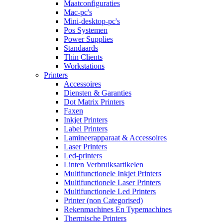
Maatconfiguraties
Mac-pc's
Mini-desktop-pc's
Pos Systemen
Power Supplies
Standaards
Thin Clients
Workstations
Printers
Accessoires
Diensten & Garanties
Dot Matrix Printers
Faxen
Inkjet Printers
Label Printers
Lamineerapparaat & Accessoires
Laser Printers
Led-printers
Linten Verbruiksartikelen
Multifunctionele Inkjet Printers
Multifunctionele Laser Printers
Multifunctionele Led Printers
Printer (non Categorised)
Rekenmachines En Typemachines
Thermische Printers