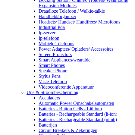
Docking Station/ Cradles/ Holders/ Wallmount/
Expansion Modules
Draadloze Telefoon / Walkie-talkie
Handheld/organizer
Headsets/ Handset/ Handfrees/ Microfoons
Industrial Pda
Ip-server
Ip-telefoon
Mobiele Telefoons
Power Adapters/ Opladers/ Accessoires
Screen Protectors
Smart Appliances/wearable
Smart Phones
Speaker Phone
Stylus Pens
Vaste Telefoon
Videoconferentie Apparatuur
Ups & Stroombescherming
Acculaders
Automatic Power Omschakelautomaten
Batteries - Button Cells - Lithium
Batteries - Rechargeable Standard (li-ion)
Batteries - Rechargeable Standard (nimh)
Batterijen
Circuit Breakers & Zekeringen