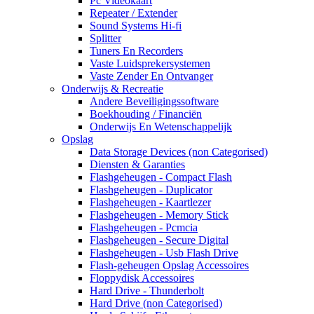
Pc Videokaart
Repeater / Extender
Sound Systems Hi-fi
Splitter
Tuners En Recorders
Vaste Luidsprekersystemen
Vaste Zender En Ontvanger
Onderwijs & Recreatie
Andere Beveiligingssoftware
Boekhouding / Financiën
Onderwijs En Wetenschappelijk
Opslag
Data Storage Devices (non Categorised)
Diensten & Garanties
Flashgeheugen - Compact Flash
Flashgeheugen - Duplicator
Flashgeheugen - Kaartlezer
Flashgeheugen - Memory Stick
Flashgeheugen - Pcmcia
Flashgeheugen - Secure Digital
Flashgeheugen - Usb Flash Drive
Flash-geheugen Opslag Accessoires
Floppydisk Accessoires
Hard Drive - Thunderbolt
Hard Drive (non Categorised)