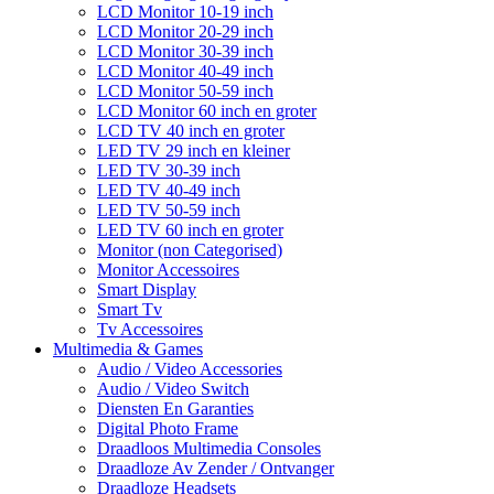
LCD Monitor 10-19 inch
LCD Monitor 20-29 inch
LCD Monitor 30-39 inch
LCD Monitor 40-49 inch
LCD Monitor 50-59 inch
LCD Monitor 60 inch en groter
LCD TV 40 inch en groter
LED TV 29 inch en kleiner
LED TV 30-39 inch
LED TV 40-49 inch
LED TV 50-59 inch
LED TV 60 inch en groter
Monitor (non Categorised)
Monitor Accessoires
Smart Display
Smart Tv
Tv Accessoires
Multimedia & Games
Audio / Video Accessories
Audio / Video Switch
Diensten En Garanties
Digital Photo Frame
Draadloos Multimedia Consoles
Draadloze Av Zender / Ontvanger
Draadloze Headsets