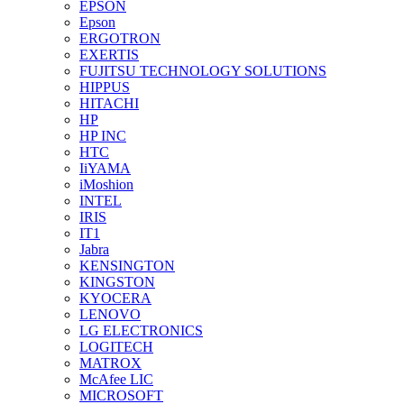
EPSON
Epson
ERGOTRON
EXERTIS
FUJITSU TECHNOLOGY SOLUTIONS
HIPPUS
HITACHI
HP
HP INC
HTC
IiYAMA
iMoshion
INTEL
IRIS
IT1
Jabra
KENSINGTON
KINGSTON
KYOCERA
LENOVO
LG ELECTRONICS
LOGITECH
MATROX
McAfee LIC
MICROSOFT