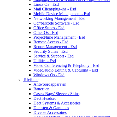
Linux Os - Esd
Mail Client/plug-ins - Esd
Mobile Device Management - Esd
Networking Management - Esd
Ocr/barcode Software - Esd
Office Suites - Esd
Other Os - Esd
Project/time Management - Esd
Remote Access - Esd
Report Management - Esd
Security Suites - Esd
Service & Support - Esd
Utilities - Esd
Video Conferencing & Telephony - Esd
Video/audio Editing & Capturing - Esd
Windows Os - Esd
Telefonie
Antwoordapparaten
Batterijen
Cases/ Bags/ Sleeves/ Skins
Dect Headset
Dect Systems & Accessories
Diensten & Garanties
Diverse Accessoires