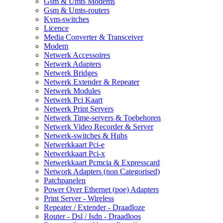
Gsm & Umts Modems
Gsm & Umts-routers
Kvm-switches
Licence
Media Converter & Transceiver
Modem
Netwerk Accessoires
Netwerk Adapters
Netwerk Bridges
Netwerk Extender & Repeater
Netwerk Modules
Netwerk Pci Kaart
Netwerk Print Servers
Netwerk Time-servers & Toebehoren
Netwerk Video Recorder & Server
Netwerk-switches & Hubs
Netwerkkaart Pci-e
Netwerkkaart Pci-x
Netwerkkaart Pcmcia & Expresscard
Network Adapters (non Categorised)
Patchpanelen
Power Over Ethernet (poe) Adapters
Print Server - Wireless
Repeater / Extender - Draadloze
Router - Dsl / Isdn - Draadloos