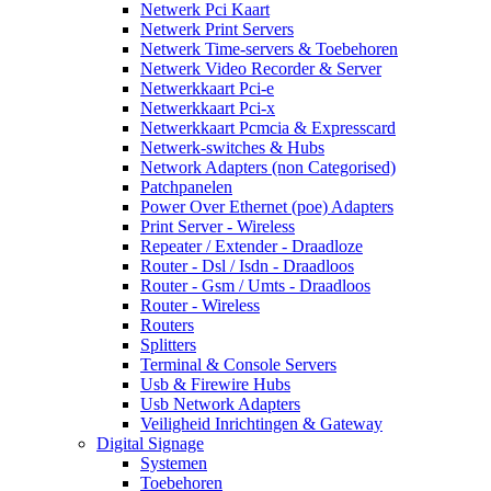
Netwerk Pci Kaart
Netwerk Print Servers
Netwerk Time-servers & Toebehoren
Netwerk Video Recorder & Server
Netwerkkaart Pci-e
Netwerkkaart Pci-x
Netwerkkaart Pcmcia & Expresscard
Netwerk-switches & Hubs
Network Adapters (non Categorised)
Patchpanelen
Power Over Ethernet (poe) Adapters
Print Server - Wireless
Repeater / Extender - Draadloze
Router - Dsl / Isdn - Draadloos
Router - Gsm / Umts - Draadloos
Router - Wireless
Routers
Splitters
Terminal & Console Servers
Usb & Firewire Hubs
Usb Network Adapters
Veiligheid Inrichtingen & Gateway
Digital Signage
Systemen
Toebehoren