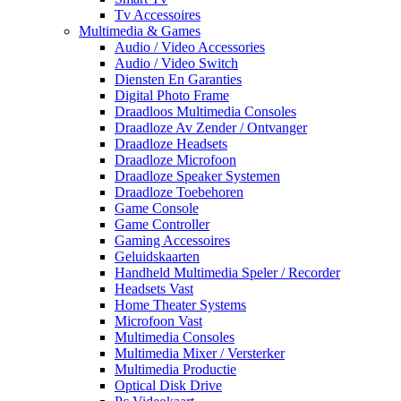
Tv Accessoires
Multimedia & Games
Audio / Video Accessories
Audio / Video Switch
Diensten En Garanties
Digital Photo Frame
Draadloos Multimedia Consoles
Draadloze Av Zender / Ontvanger
Draadloze Headsets
Draadloze Microfoon
Draadloze Speaker Systemen
Draadloze Toebehoren
Game Console
Game Controller
Gaming Accessoires
Geluidskaarten
Handheld Multimedia Speler / Recorder
Headsets Vast
Home Theater Systems
Microfoon Vast
Multimedia Consoles
Multimedia Mixer / Versterker
Multimedia Productie
Optical Disk Drive