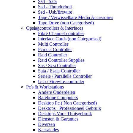
Ssd - Sata
Ssd - Thunderbolt
Ssd - Usb/firewire
Tape / Verwisselbare Media Accessoires
Tape Drive (non Categorised)
Opslagcontrollers & Interfaces
Fibre Channel-controller
Interface Cards (non Categorised)
Multi Controller
Pcmcia Controller
Raid Controller
Raid Controller Supplies
Sas / Scsi Controller
Sata / Esata Controller
Seriële / Parallelle Controller
Usb / Firewire-controller
Pc's & Workstations
Andere Onderdelen
Barebone Computers
Desktop Pc ( Non Categorised)
Desktops - Professioneel Gebruik
Desktops Voor Thuisgebruik
Diensten & Garanties
Diversen
Kassalades