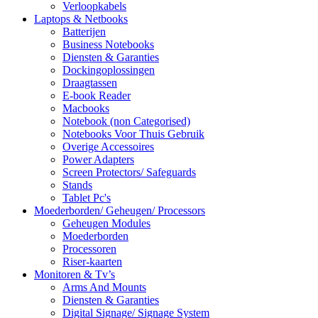
Verloopkabels
Laptops & Netbooks
Batterijen
Business Notebooks
Diensten & Garanties
Dockingoplossingen
Draagtassen
E-book Reader
Macbooks
Notebook (non Categorised)
Notebooks Voor Thuis Gebruik
Overige Accessoires
Power Adapters
Screen Protectors/ Safeguards
Stands
Tablet Pc's
Moederborden/ Geheugen/ Processors
Geheugen Modules
Moederborden
Processoren
Riser-kaarten
Monitoren & Tv’s
Arms And Mounts
Diensten & Garanties
Digital Signage/ Signage System