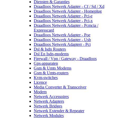
Diensten & Garanties
Draadloos Netwerk Adapter - Cf / Sd / Xd
Draadloos Netwerk Adapter - Homeplug
Draadloos Netwerk Adapter - Pci-e
Draadloos Netwerk Adapter - Pci-x
Draadloos Netwerk Adapter - Pcmcia /
Expresscard
Draadloos Netwerk Adapter - Poe
Draadloos Netwerk Adapter - Usb
Draadloos Netwerk Adapterr - Pci
Dsl & Isdn Routers
Dsl En Isdn-modems
Firewall / Vpn / Gateway - Draadloos
Gps-apparaten
Gsm & Umts Modems
Gsm & Umts-routers
Kvm-switches
Licence
Media Converter & Transceiver
Modem
Netwerk Accessoires
Netwerk Adapters
Netwerk Bridges
Netwerk Extender & Repeater
Netwerk Modules