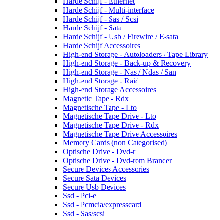
Harde Schijf - Ethernet
Harde Schijf - Multi-interface
Harde Schijf - Sas / Scsi
Harde Schijf - Sata
Harde Schijf - Usb / Firewire / E-sata
Harde Schijf Accessoires
High-end Storage - Autoloaders / Tape Library
High-end Storage - Back-up & Recovery
High-end Storage - Nas / Ndas / San
High-end Storage - Raid
High-end Storage Accessoires
Magnetic Tape - Rdx
Magnetische Tape - Lto
Magnetische Tape Drive - Lto
Magnetische Tape Drive - Rdx
Magnetische Tape Drive Accessoires
Memory Cards (non Categorised)
Optische Drive - Dvd-r
Optische Drive - Dvd-rom Brander
Secure Devices Accessories
Secure Sata Devices
Secure Usb Devices
Ssd - Pci-e
Ssd - Pcmcia/expresscard
Ssd - Sas/scsi