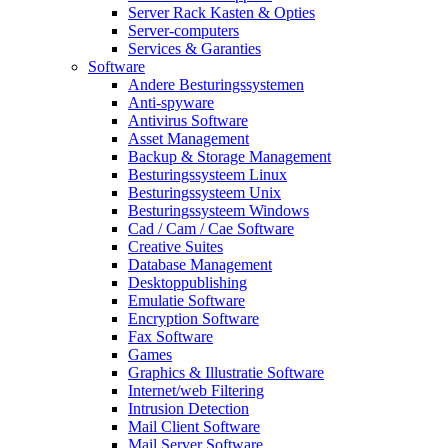
Server Rack Kasten & Opties
Server-computers
Services & Garanties
Software
Andere Besturingssystemen
Anti-spyware
Antivirus Software
Asset Management
Backup & Storage Management
Besturingssysteem Linux
Besturingssysteem Unix
Besturingssysteem Windows
Cad / Cam / Cae Software
Creative Suites
Database Management
Desktoppublishing
Emulatie Software
Encryption Software
Fax Software
Games
Graphics & Illustratie Software
Internet/web Filtering
Intrusion Detection
Mail Client Software
Mail Server Software