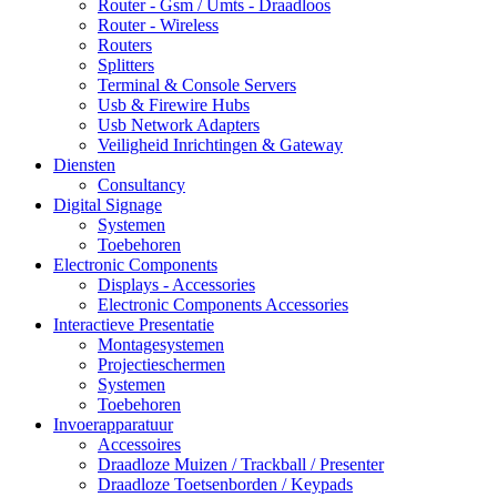
Router - Gsm / Umts - Draadloos
Router - Wireless
Routers
Splitters
Terminal & Console Servers
Usb & Firewire Hubs
Usb Network Adapters
Veiligheid Inrichtingen & Gateway
Diensten
Consultancy
Digital Signage
Systemen
Toebehoren
Electronic Components
Displays - Accessories
Electronic Components Accessories
Interactieve Presentatie
Montagesystemen
Projectieschermen
Systemen
Toebehoren
Invoerapparatuur
Accessoires
Draadloze Muizen / Trackball / Presenter
Draadloze Toetsenborden / Keypads