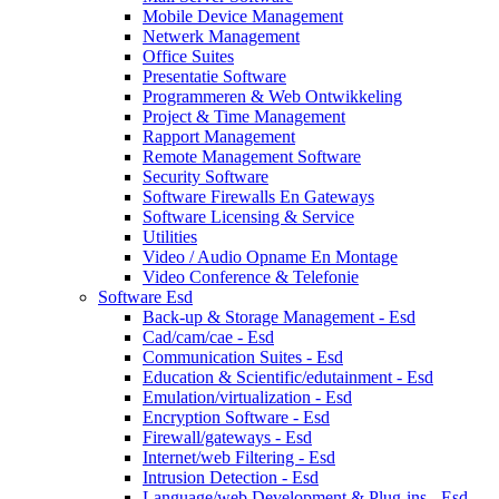
Mobile Device Management
Netwerk Management
Office Suites
Presentatie Software
Programmeren & Web Ontwikkeling
Project & Time Management
Rapport Management
Remote Management Software
Security Software
Software Firewalls En Gateways
Software Licensing & Service
Utilities
Video / Audio Opname En Montage
Video Conference & Telefonie
Software Esd
Back-up & Storage Management - Esd
Cad/cam/cae - Esd
Communication Suites - Esd
Education & Scientific/edutainment - Esd
Emulation/virtualization - Esd
Encryption Software - Esd
Firewall/gateways - Esd
Internet/web Filtering - Esd
Intrusion Detection - Esd
Language/web Development & Plug-ins - Esd