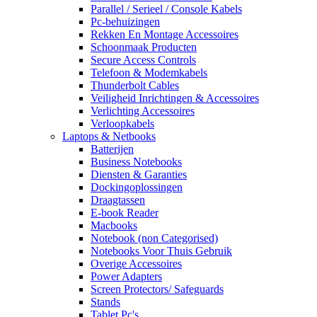
Parallel / Serieel / Console Kabels
Pc-behuizingen
Rekken En Montage Accessoires
Schoonmaak Producten
Secure Access Controls
Telefoon & Modemkabels
Thunderbolt Cables
Veiligheid Inrichtingen & Accessoires
Verlichting Accessoires
Verloopkabels
Laptops & Netbooks
Batterijen
Business Notebooks
Diensten & Garanties
Dockingoplossingen
Draagtassen
E-book Reader
Macbooks
Notebook (non Categorised)
Notebooks Voor Thuis Gebruik
Overige Accessoires
Power Adapters
Screen Protectors/ Safeguards
Stands
Tablet Pc's