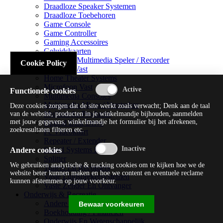
Draadloze Speaker Systemen
Draadloze Toebehoren
Game Console
Game Controller
Gaming Accessoires
Geluidskaarten
Handheld Multimedia Speler / Recorder
Cookie Policy
Headsets Vast
Home Theater Systems
Microfoon Vast
Functionele cookies
Multimedia Consoles
Multimedia Mixer / Versterker
Deze cookies zorgen dat de site werkt zoals verwacht; Denk aan de taal
Multimedia Productie
van de website, producten in je winkelmandje bijhouden, aanmelden
met jouw gegevens, winkelmandje het formulier bij het afrekenen,
Optical Disk Drive
zoekresultaten filteren etc.
Pc Videokaart
Repeater / Extender
Sound Systems Hi-fi
Andere cookies
Splitter
We gebruiken analytische & tracking cookies om te kijken hoe we de
Tuners En Recorders
website beter kunnen maken en hoe we content en eventuele reclame
Vaste Luidsprekersystemen
kunnen afstemmen op jouw voorkeur.
Vaste Zender En Ontvanger
Onderwijs & Recreatie
Andere Beveiligingssoftware
Bewaar voorkeuren
Boekhouding / Financiën
Onderwijs En Wetenschappelijk