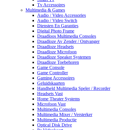
Tv Accessoires
Multimedia & Games
Audio / Video Accessories
Audio / Video Switch
Diensten En Garanties
Digital Photo Frame
Draadloos Multimedia Consoles
Draadloze Av Zender / Ontvanger
Draadloze Headsets
Draadloze Microfoon
Draadloze Speaker Systemen
Draadloze Toebehoren
Game Console
Game Controller
Gaming Accessoires
Geluidskaarten
Handheld Multimedia Speler / Recorder
Headsets Vast
Home Theater Systems
Microfoon Vast
Multimedia Consoles
Multimedia Mixer / Versterker
Multimedia Productie
Optical Disk Drive