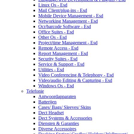
Linux Os - Esd
Mail Client/plug-ins - Esd
Mobile Device Management - Esd
Networking Management - Esd
Ocr/barcode Software - Esd
Office Suites - Esd
Other Os - Esd
Project/time Management - Esd
Remote Access - Esd
Report Management - Esd
Security Suites - Esd
Service & Support - Esd
Utilities - Esd
Video Conferencing & Telephony - Esd
Video/audio Editing & Capturing - Esd
Windows Os - Esd
Telefonie
Antwoordapparaten
Batterijen
Cases/ Bags/ Sleeves/ Skins
Dect Headset
Dect Systems & Accessories
Diensten & Garanties
Diverse Accessoires