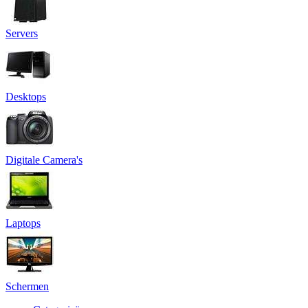
Servers
Desktops
Digitale Camera's
Laptops
Schermen