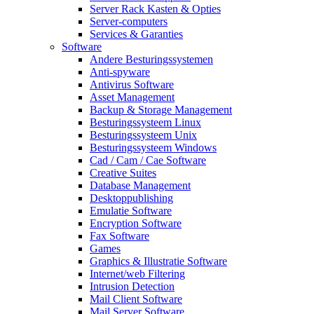
Server Rack Kasten & Opties
Server-computers
Services & Garanties
Software
Andere Besturingssystemen
Anti-spyware
Antivirus Software
Asset Management
Backup & Storage Management
Besturingssysteem Linux
Besturingssysteem Unix
Besturingssysteem Windows
Cad / Cam / Cae Software
Creative Suites
Database Management
Desktoppublishing
Emulatie Software
Encryption Software
Fax Software
Games
Graphics & Illustratie Software
Internet/web Filtering
Intrusion Detection
Mail Client Software
Mail Server Software