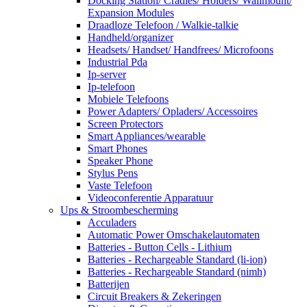
Docking Station/ Cradles/ Holders/ Wallmount/
Expansion Modules
Draadloze Telefoon / Walkie-talkie
Handheld/organizer
Headsets/ Handset/ Handfrees/ Microfoons
Industrial Pda
Ip-server
Ip-telefoon
Mobiele Telefoons
Power Adapters/ Opladers/ Accessoires
Screen Protectors
Smart Appliances/wearable
Smart Phones
Speaker Phone
Stylus Pens
Vaste Telefoon
Videoconferentie Apparatuur
Ups & Stroombescherming
Acculaders
Automatic Power Omschakelautomaten
Batteries - Button Cells - Lithium
Batteries - Rechargeable Standard (li-ion)
Batteries - Rechargeable Standard (nimh)
Batterijen
Circuit Breakers & Zekeringen