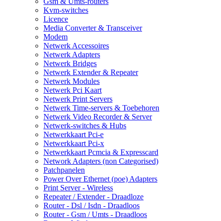
Gsm & Umts-routers
Kvm-switches
Licence
Media Converter & Transceiver
Modem
Netwerk Accessoires
Netwerk Adapters
Netwerk Bridges
Netwerk Extender & Repeater
Netwerk Modules
Netwerk Pci Kaart
Netwerk Print Servers
Netwerk Time-servers & Toebehoren
Netwerk Video Recorder & Server
Netwerk-switches & Hubs
Netwerkkaart Pci-e
Netwerkkaart Pci-x
Netwerkkaart Pcmcia & Expresscard
Network Adapters (non Categorised)
Patchpanelen
Power Over Ethernet (poe) Adapters
Print Server - Wireless
Repeater / Extender - Draadloze
Router - Dsl / Isdn - Draadloos
Router - Gsm / Umts - Draadloos