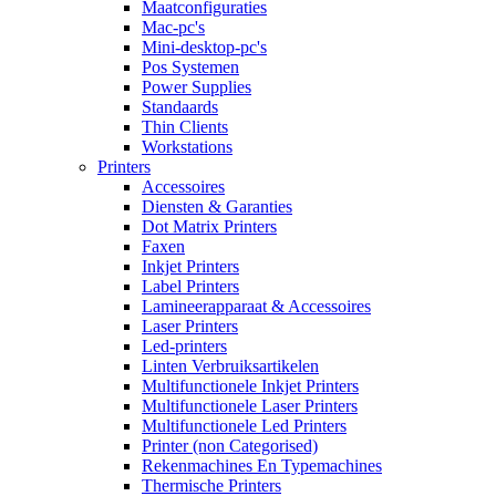
Maatconfiguraties
Mac-pc's
Mini-desktop-pc's
Pos Systemen
Power Supplies
Standaards
Thin Clients
Workstations
Printers
Accessoires
Diensten & Garanties
Dot Matrix Printers
Faxen
Inkjet Printers
Label Printers
Lamineerapparaat & Accessoires
Laser Printers
Led-printers
Linten Verbruiksartikelen
Multifunctionele Inkjet Printers
Multifunctionele Laser Printers
Multifunctionele Led Printers
Printer (non Categorised)
Rekenmachines En Typemachines
Thermische Printers