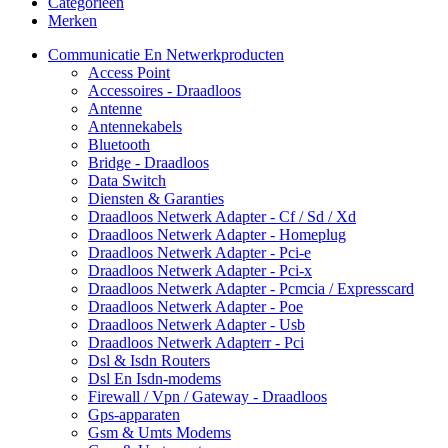
Categorieën
Merken
Communicatie En Netwerkproducten
Access Point
Accessoires - Draadloos
Antenne
Antennekabels
Bluetooth
Bridge - Draadloos
Data Switch
Diensten & Garanties
Draadloos Netwerk Adapter - Cf / Sd / Xd
Draadloos Netwerk Adapter - Homeplug
Draadloos Netwerk Adapter - Pci-e
Draadloos Netwerk Adapter - Pci-x
Draadloos Netwerk Adapter - Pcmcia / Expresscard
Draadloos Netwerk Adapter - Poe
Draadloos Netwerk Adapter - Usb
Draadloos Netwerk Adapterr - Pci
Dsl & Isdn Routers
Dsl En Isdn-modems
Firewall / Vpn / Gateway - Draadloos
Gps-apparaten
Gsm & Umts Modems