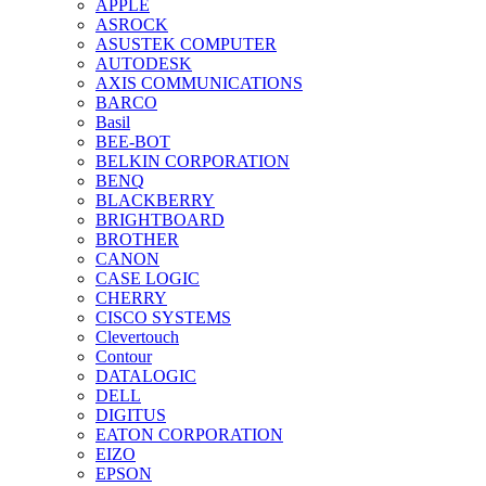
APPLE
ASROCK
ASUSTEK COMPUTER
AUTODESK
AXIS COMMUNICATIONS
BARCO
Basil
BEE-BOT
BELKIN CORPORATION
BENQ
BLACKBERRY
BRIGHTBOARD
BROTHER
CANON
CASE LOGIC
CHERRY
CISCO SYSTEMS
Clevertouch
Contour
DATALOGIC
DELL
DIGITUS
EATON CORPORATION
EIZO
EPSON