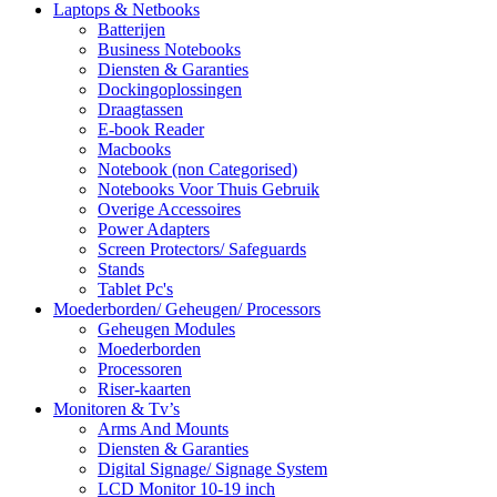
Laptops & Netbooks
Batterijen
Business Notebooks
Diensten & Garanties
Dockingoplossingen
Draagtassen
E-book Reader
Macbooks
Notebook (non Categorised)
Notebooks Voor Thuis Gebruik
Overige Accessoires
Power Adapters
Screen Protectors/ Safeguards
Stands
Tablet Pc's
Moederborden/ Geheugen/ Processors
Geheugen Modules
Moederborden
Processoren
Riser-kaarten
Monitoren & Tv’s
Arms And Mounts
Diensten & Garanties
Digital Signage/ Signage System
LCD Monitor 10-19 inch