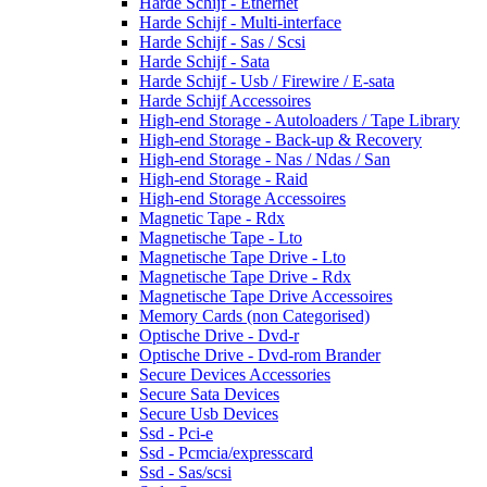
Harde Schijf - Ethernet
Harde Schijf - Multi-interface
Harde Schijf - Sas / Scsi
Harde Schijf - Sata
Harde Schijf - Usb / Firewire / E-sata
Harde Schijf Accessoires
High-end Storage - Autoloaders / Tape Library
High-end Storage - Back-up & Recovery
High-end Storage - Nas / Ndas / San
High-end Storage - Raid
High-end Storage Accessoires
Magnetic Tape - Rdx
Magnetische Tape - Lto
Magnetische Tape Drive - Lto
Magnetische Tape Drive - Rdx
Magnetische Tape Drive Accessoires
Memory Cards (non Categorised)
Optische Drive - Dvd-r
Optische Drive - Dvd-rom Brander
Secure Devices Accessories
Secure Sata Devices
Secure Usb Devices
Ssd - Pci-e
Ssd - Pcmcia/expresscard
Ssd - Sas/scsi