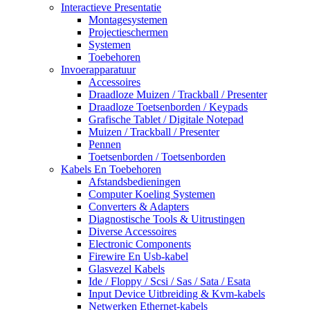
Interactieve Presentatie
Montagesystemen
Projectieschermen
Systemen
Toebehoren
Invoerapparatuur
Accessoires
Draadloze Muizen / Trackball / Presenter
Draadloze Toetsenborden / Keypads
Grafische Tablet / Digitale Notepad
Muizen / Trackball / Presenter
Pennen
Toetsenborden / Toetsenborden
Kabels En Toebehoren
Afstandsbedieningen
Computer Koeling Systemen
Converters & Adapters
Diagnostische Tools & Uitrustingen
Diverse Accessoires
Electronic Components
Firewire En Usb-kabel
Glasvezel Kabels
Ide / Floppy / Scsi / Sas / Sata / Esata
Input Device Uitbreiding & Kvm-kabels
Netwerken Ethernet-kabels