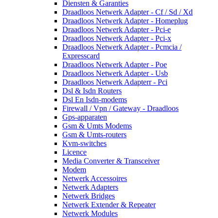
Diensten & Garanties
Draadloos Netwerk Adapter - Cf / Sd / Xd
Draadloos Netwerk Adapter - Homeplug
Draadloos Netwerk Adapter - Pci-e
Draadloos Netwerk Adapter - Pci-x
Draadloos Netwerk Adapter - Pcmcia /
Expresscard
Draadloos Netwerk Adapter - Poe
Draadloos Netwerk Adapter - Usb
Draadloos Netwerk Adapterr - Pci
Dsl & Isdn Routers
Dsl En Isdn-modems
Firewall / Vpn / Gateway - Draadloos
Gps-apparaten
Gsm & Umts Modems
Gsm & Umts-routers
Kvm-switches
Licence
Media Converter & Transceiver
Modem
Netwerk Accessoires
Netwerk Adapters
Netwerk Bridges
Netwerk Extender & Repeater
Netwerk Modules