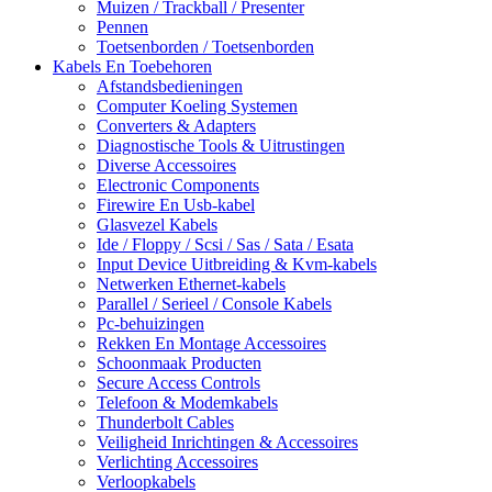
Muizen / Trackball / Presenter
Pennen
Toetsenborden / Toetsenborden
Kabels En Toebehoren
Afstandsbedieningen
Computer Koeling Systemen
Converters & Adapters
Diagnostische Tools & Uitrustingen
Diverse Accessoires
Electronic Components
Firewire En Usb-kabel
Glasvezel Kabels
Ide / Floppy / Scsi / Sas / Sata / Esata
Input Device Uitbreiding & Kvm-kabels
Netwerken Ethernet-kabels
Parallel / Serieel / Console Kabels
Pc-behuizingen
Rekken En Montage Accessoires
Schoonmaak Producten
Secure Access Controls
Telefoon & Modemkabels
Thunderbolt Cables
Veiligheid Inrichtingen & Accessoires
Verlichting Accessoires
Verloopkabels