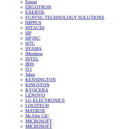
Epson
ERGOTRON
EXERTIS
FUJITSU TECHNOLOGY SOLUTIONS
HIPPUS
HITACHI
HP
HP INC
HTC
IiYAMA
iMoshion
INTEL
IRIS
IT1
Jabra
KENSINGTON
KINGSTON
KYOCERA
LENOVO
LG ELECTRONICS
LOGITECH
MATROX
McAfee LIC
MICROSOFT
MICROSOFT