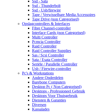
Ssd - Sata
Ssd - Thunderbolt
Ssd - Usb/firewire
Tape / Verwisselbare Media Accessoires
Tape Drive (non Categorised)
Opslagcontrollers & Interfaces
Fibre Channel-controller
Interface Cards (non Categorised)
Multi Controller
Pcmcia Controller
Raid Controller
Raid Controller Supplies
Sas / Scsi Controller
Sata / Esata Controller
Seriële / Parallelle Controller
Usb / Firewire-controller
Pc's & Workstations
Andere Onderdelen
Barebone Computers
Desktop Pc ( Non Categorised)
Desktops - Professioneel Gebruik
Desktops Voor Thuisgebruik
Diensten & Garanties
Diversen
Kassalades