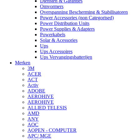
Diensten & Garanties
Omvormers
Overspanning Bescherming & Stabilisatoren
Power Accessories (non Categorised)
Power Distribution Units
Power Supplies & Adapters
Powerkabels
Solar & Acessories
Ups
Ups Accessoires
Ups Vervangingsbatterijen
Merken
3M
ACER
ACT
Activ
ADOBE
AEROHIVE
AEROHIVE
ALLIED TELESIS
AMD
ANY
AOC
AOPEN - COMPUTER
APC/ MGE