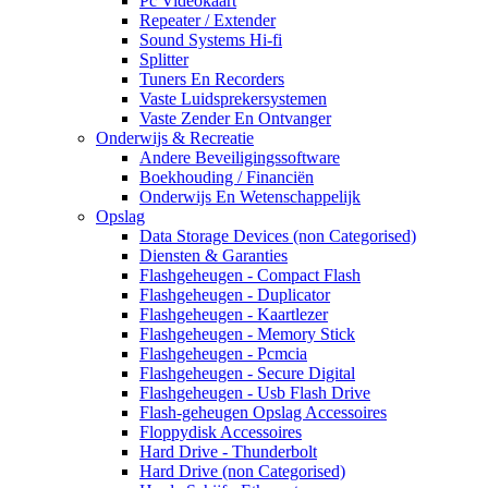
Pc Videokaart
Repeater / Extender
Sound Systems Hi-fi
Splitter
Tuners En Recorders
Vaste Luidsprekersystemen
Vaste Zender En Ontvanger
Onderwijs & Recreatie
Andere Beveiligingssoftware
Boekhouding / Financiën
Onderwijs En Wetenschappelijk
Opslag
Data Storage Devices (non Categorised)
Diensten & Garanties
Flashgeheugen - Compact Flash
Flashgeheugen - Duplicator
Flashgeheugen - Kaartlezer
Flashgeheugen - Memory Stick
Flashgeheugen - Pcmcia
Flashgeheugen - Secure Digital
Flashgeheugen - Usb Flash Drive
Flash-geheugen Opslag Accessoires
Floppydisk Accessoires
Hard Drive - Thunderbolt
Hard Drive (non Categorised)