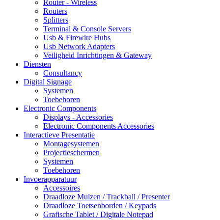
Router - Wireless
Routers
Splitters
Terminal & Console Servers
Usb & Firewire Hubs
Usb Network Adapters
Veiligheid Inrichtingen & Gateway
Diensten
Consultancy
Digital Signage
Systemen
Toebehoren
Electronic Components
Displays - Accessories
Electronic Components Accessories
Interactieve Presentatie
Montagesystemen
Projectieschermen
Systemen
Toebehoren
Invoerapparatuur
Accessoires
Draadloze Muizen / Trackball / Presenter
Draadloze Toetsenborden / Keypads
Grafische Tablet / Digitale Notepad