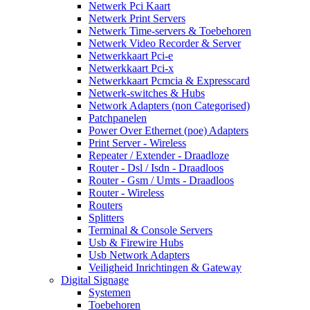
Netwerk Pci Kaart
Netwerk Print Servers
Netwerk Time-servers & Toebehoren
Netwerk Video Recorder & Server
Netwerkkaart Pci-e
Netwerkkaart Pci-x
Netwerkkaart Pcmcia & Expresscard
Netwerk-switches & Hubs
Network Adapters (non Categorised)
Patchpanelen
Power Over Ethernet (poe) Adapters
Print Server - Wireless
Repeater / Extender - Draadloze
Router - Dsl / Isdn - Draadloos
Router - Gsm / Umts - Draadloos
Router - Wireless
Routers
Splitters
Terminal & Console Servers
Usb & Firewire Hubs
Usb Network Adapters
Veiligheid Inrichtingen & Gateway
Digital Signage
Systemen
Toebehoren