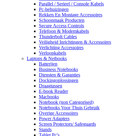
Parallel / Serieel / Console Kabels
Pc-behuizingen
Rekken En Montage Accessoires
Schoonmaak Producten
Secure Access Controls
Telefoon & Modemkabels
Thunderbolt Cables
Veiligheid Inrichtingen & Accessoires
Verlichting Accessoires
Verloopkabels
Laptops & Netbooks
Batterijen
Business Notebooks
Diensten & Garanties
Dockingoplossingen
Draagtassen
E-book Reader
Macbooks
Notebook (non Categorised)
Notebooks Voor Thuis Gebruik
Overige Accessoires
Power Adapters
Screen Protectors/ Safeguards
Stands
Tablet Pc's