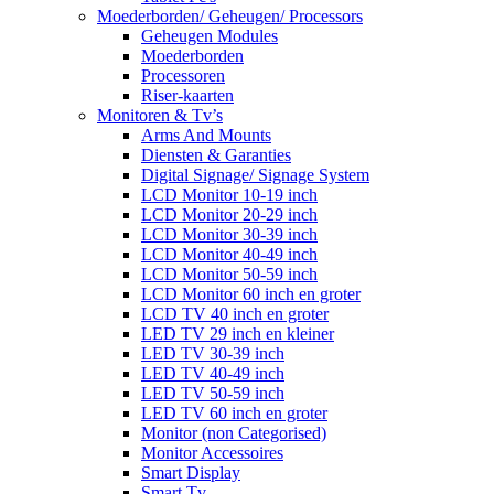
Moederborden/ Geheugen/ Processors
Geheugen Modules
Moederborden
Processoren
Riser-kaarten
Monitoren & Tv’s
Arms And Mounts
Diensten & Garanties
Digital Signage/ Signage System
LCD Monitor 10-19 inch
LCD Monitor 20-29 inch
LCD Monitor 30-39 inch
LCD Monitor 40-49 inch
LCD Monitor 50-59 inch
LCD Monitor 60 inch en groter
LCD TV 40 inch en groter
LED TV 29 inch en kleiner
LED TV 30-39 inch
LED TV 40-49 inch
LED TV 50-59 inch
LED TV 60 inch en groter
Monitor (non Categorised)
Monitor Accessoires
Smart Display
Smart Tv