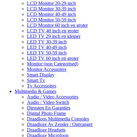
LCD Monitor 20-29 inch
LCD Monitor 30-39 inch
LCD Monitor 40-49 inch
LCD Monitor 50-59 inch
LCD Monitor 60 inch en groter
LCD TV 40 inch en groter
LED TV 29 inch en kleiner
LED TV 30-39 inch
LED TV 40-49 inch
LED TV 50-59 inch
LED TV 60 inch en groter
Monitor (non Categorised)
Monitor Accessoires
Smart Display
Smart Tv
Tv Accessoires
Multimedia & Games
Audio / Video Accessories
Audio / Video Switch
Diensten En Garanties
Digital Photo Frame
Draadloos Multimedia Consoles
Draadloze Av Zender / Ontvanger
Draadloze Headsets
Draadloze Microfoon