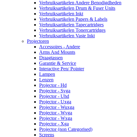
Verbruiksartikelen Andere Benodigdheden
Verbruiksartikelen Drum & Fuser Units
Verbruiksartikelen Inkt
Verbruiksartikelen Papers & Labels
Verbruiksartikelen Tapecartridges
Verbruiksartikelen Tonercartridges
Verbruiksartikelen Vaste Inkt
Projectoren
Accessoires - Andere
Arms And Mounts
Draagtassen
Garantie & Service
Interactive Pen/ Pointer
Lampen
Lenzen
Projector - Hd
Projector - Svga
Projector - Uhd
Projector - Uxga
Projector - Wuxga
Projector - Wvga
Projector - Wxga
Projector - Xga
Projector (non Categorised)
Screens