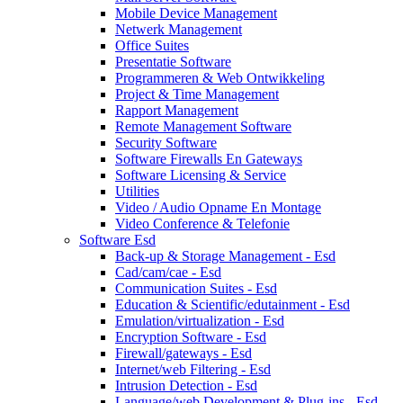
Mobile Device Management
Netwerk Management
Office Suites
Presentatie Software
Programmeren & Web Ontwikkeling
Project & Time Management
Rapport Management
Remote Management Software
Security Software
Software Firewalls En Gateways
Software Licensing & Service
Utilities
Video / Audio Opname En Montage
Video Conference & Telefonie
Software Esd
Back-up & Storage Management - Esd
Cad/cam/cae - Esd
Communication Suites - Esd
Education & Scientific/edutainment - Esd
Emulation/virtualization - Esd
Encryption Software - Esd
Firewall/gateways - Esd
Internet/web Filtering - Esd
Intrusion Detection - Esd
Language/web Development & Plug-ins - Esd