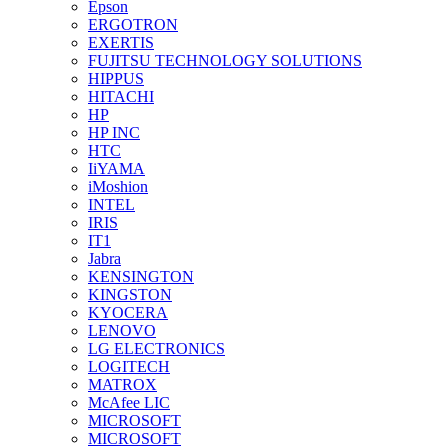
Epson
ERGOTRON
EXERTIS
FUJITSU TECHNOLOGY SOLUTIONS
HIPPUS
HITACHI
HP
HP INC
HTC
IiYAMA
iMoshion
INTEL
IRIS
IT1
Jabra
KENSINGTON
KINGSTON
KYOCERA
LENOVO
LG ELECTRONICS
LOGITECH
MATROX
McAfee LIC
MICROSOFT
MICROSOFT