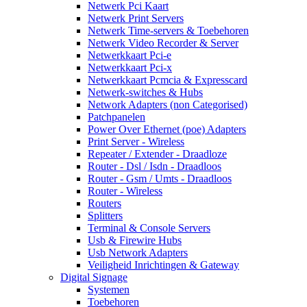
Netwerk Pci Kaart
Netwerk Print Servers
Netwerk Time-servers & Toebehoren
Netwerk Video Recorder & Server
Netwerkkaart Pci-e
Netwerkkaart Pci-x
Netwerkkaart Pcmcia & Expresscard
Netwerk-switches & Hubs
Network Adapters (non Categorised)
Patchpanelen
Power Over Ethernet (poe) Adapters
Print Server - Wireless
Repeater / Extender - Draadloze
Router - Dsl / Isdn - Draadloos
Router - Gsm / Umts - Draadloos
Router - Wireless
Routers
Splitters
Terminal & Console Servers
Usb & Firewire Hubs
Usb Network Adapters
Veiligheid Inrichtingen & Gateway
Digital Signage
Systemen
Toebehoren