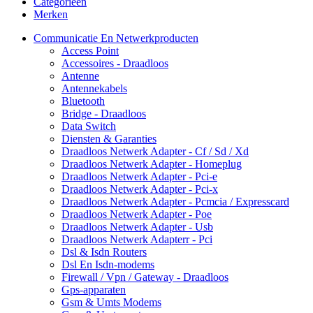
Categorieën
Merken
Communicatie En Netwerkproducten
Access Point
Accessoires - Draadloos
Antenne
Antennekabels
Bluetooth
Bridge - Draadloos
Data Switch
Diensten & Garanties
Draadloos Netwerk Adapter - Cf / Sd / Xd
Draadloos Netwerk Adapter - Homeplug
Draadloos Netwerk Adapter - Pci-e
Draadloos Netwerk Adapter - Pci-x
Draadloos Netwerk Adapter - Pcmcia / Expresscard
Draadloos Netwerk Adapter - Poe
Draadloos Netwerk Adapter - Usb
Draadloos Netwerk Adapterr - Pci
Dsl & Isdn Routers
Dsl En Isdn-modems
Firewall / Vpn / Gateway - Draadloos
Gps-apparaten
Gsm & Umts Modems