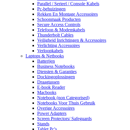
Parallel / Serieel / Console Kabels
Pc-behuizingen
Rekken En Montage Accessoires
Schoonmaak Producten
Secure Access Controls
Telefoon & Modemkabels
Thunderbolt Cables
Veiligheid Inrichtingen & Accessoires
Verlichting Accessoires
Verloopkabels
Laptops & Netbooks
Batterijen
Business Notebooks
Diensten & Garanties
Dockingoplossingen
Draagtassen
E-book Reader
Macbooks
Notebook (non Categorised)
Notebooks Voor Thuis Gebruik
Overige Accessoires
Power Adapters
Screen Protectors/ Safeguards
Stands
Tablet Pc's