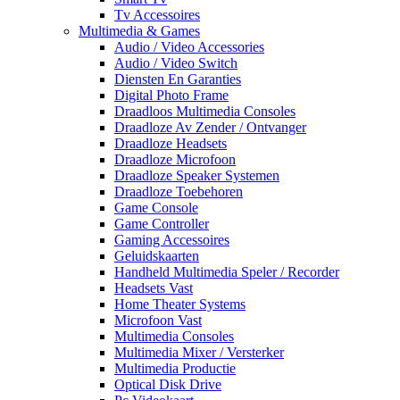
Tv Accessoires
Multimedia & Games
Audio / Video Accessories
Audio / Video Switch
Diensten En Garanties
Digital Photo Frame
Draadloos Multimedia Consoles
Draadloze Av Zender / Ontvanger
Draadloze Headsets
Draadloze Microfoon
Draadloze Speaker Systemen
Draadloze Toebehoren
Game Console
Game Controller
Gaming Accessoires
Geluidskaarten
Handheld Multimedia Speler / Recorder
Headsets Vast
Home Theater Systems
Microfoon Vast
Multimedia Consoles
Multimedia Mixer / Versterker
Multimedia Productie
Optical Disk Drive