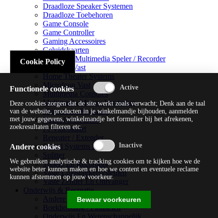
Draadloze Speaker Systemen
Draadloze Toebehoren
Game Console
Game Controller
Gaming Accessoires
Geluidskaarten
Handheld Multimedia Speler / Recorder
Cookie Policy
Headsets Vast
Home Theater Systems
Microfoon Vast
Functionele cookies
Multimedia Consoles
Multimedia Mixer / Versterker
Deze cookies zorgen dat de site werkt zoals verwacht; Denk aan de taal
Multimedia Productie
van de website, producten in je winkelmandje bijhouden, aanmelden
met jouw gegevens, winkelmandje het formulier bij het afrekenen,
Optical Disk Drive
zoekresultaten filteren etc.
Pc Videokaart
Repeater / Extender
Sound Systems Hi-fi
Andere cookies
Splitter
We gebruiken analytische & tracking cookies om te kijken hoe we de
Tuners En Recorders
website beter kunnen maken en hoe we content en eventuele reclame
Vaste Luidsprekersystemen
kunnen afstemmen op jouw voorkeur.
Vaste Zender En Ontvanger
Onderwijs & Recreatie
Andere Beveiligingssoftware
Bewaar voorkeuren
Boekhouding / Financiën
Onderwijs En Wetenschappelijk