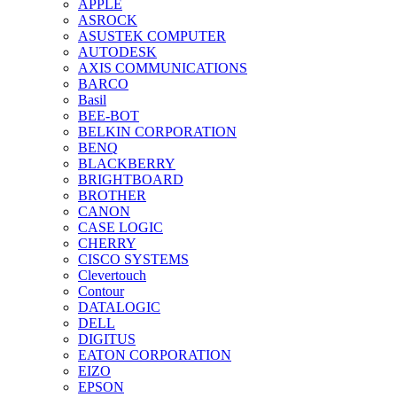
APPLE
ASROCK
ASUSTEK COMPUTER
AUTODESK
AXIS COMMUNICATIONS
BARCO
Basil
BEE-BOT
BELKIN CORPORATION
BENQ
BLACKBERRY
BRIGHTBOARD
BROTHER
CANON
CASE LOGIC
CHERRY
CISCO SYSTEMS
Clevertouch
Contour
DATALOGIC
DELL
DIGITUS
EATON CORPORATION
EIZO
EPSON