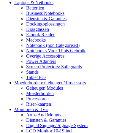
Laptops & Netbooks
Batterijen
Business Notebooks
Diensten & Garanties
Dockingoplossingen
Draagtassen
E-book Reader
Macbooks
Notebook (non Categorised)
Notebooks Voor Thuis Gebruik
Overige Accessoires
Power Adapters
Screen Protectors/ Safeguards
Stands
Tablet Pc's
Moederborden/ Geheugen/ Processors
Geheugen Modules
Moederborden
Processoren
Riser-kaarten
Monitoren & Tv’s
Arms And Mounts
Diensten & Garanties
Digital Signage/ Signage System
LCD Monitor 10-19 inch