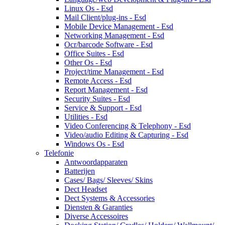
Linux Os - Esd
Mail Client/plug-ins - Esd
Mobile Device Management - Esd
Networking Management - Esd
Ocr/barcode Software - Esd
Office Suites - Esd
Other Os - Esd
Project/time Management - Esd
Remote Access - Esd
Report Management - Esd
Security Suites - Esd
Service & Support - Esd
Utilities - Esd
Video Conferencing & Telephony - Esd
Video/audio Editing & Capturing - Esd
Windows Os - Esd
Telefonie
Antwoordapparaten
Batterijen
Cases/ Bags/ Sleeves/ Skins
Dect Headset
Dect Systems & Accessories
Diensten & Garanties
Diverse Accessoires