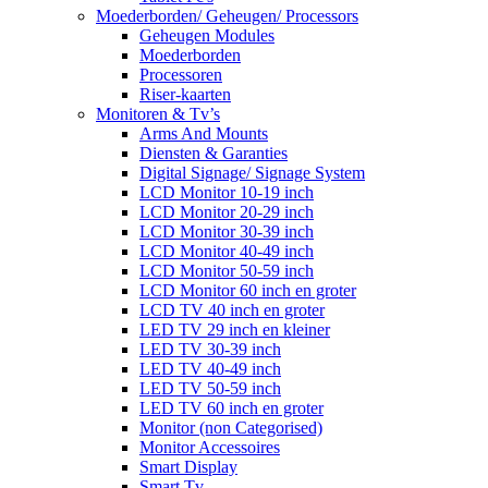
Moederborden/ Geheugen/ Processors
Geheugen Modules
Moederborden
Processoren
Riser-kaarten
Monitoren & Tv’s
Arms And Mounts
Diensten & Garanties
Digital Signage/ Signage System
LCD Monitor 10-19 inch
LCD Monitor 20-29 inch
LCD Monitor 30-39 inch
LCD Monitor 40-49 inch
LCD Monitor 50-59 inch
LCD Monitor 60 inch en groter
LCD TV 40 inch en groter
LED TV 29 inch en kleiner
LED TV 30-39 inch
LED TV 40-49 inch
LED TV 50-59 inch
LED TV 60 inch en groter
Monitor (non Categorised)
Monitor Accessoires
Smart Display
Smart Tv