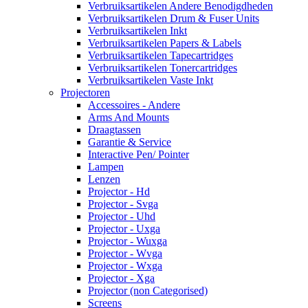
Verbruiksartikelen Andere Benodigdheden
Verbruiksartikelen Drum & Fuser Units
Verbruiksartikelen Inkt
Verbruiksartikelen Papers & Labels
Verbruiksartikelen Tapecartridges
Verbruiksartikelen Tonercartridges
Verbruiksartikelen Vaste Inkt
Projectoren
Accessoires - Andere
Arms And Mounts
Draagtassen
Garantie & Service
Interactive Pen/ Pointer
Lampen
Lenzen
Projector - Hd
Projector - Svga
Projector - Uhd
Projector - Uxga
Projector - Wuxga
Projector - Wvga
Projector - Wxga
Projector - Xga
Projector (non Categorised)
Screens