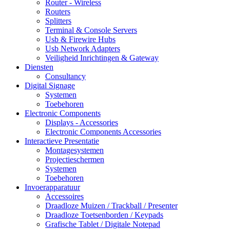
Router - Wireless
Routers
Splitters
Terminal & Console Servers
Usb & Firewire Hubs
Usb Network Adapters
Veiligheid Inrichtingen & Gateway
Diensten
Consultancy
Digital Signage
Systemen
Toebehoren
Electronic Components
Displays - Accessories
Electronic Components Accessories
Interactieve Presentatie
Montagesystemen
Projectieschermen
Systemen
Toebehoren
Invoerapparatuur
Accessoires
Draadloze Muizen / Trackball / Presenter
Draadloze Toetsenborden / Keypads
Grafische Tablet / Digitale Notepad