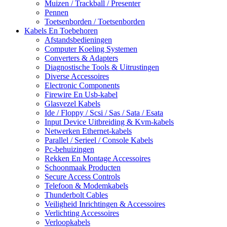
Muizen / Trackball / Presenter
Pennen
Toetsenborden / Toetsenborden
Kabels En Toebehoren
Afstandsbedieningen
Computer Koeling Systemen
Converters & Adapters
Diagnostische Tools & Uitrustingen
Diverse Accessoires
Electronic Components
Firewire En Usb-kabel
Glasvezel Kabels
Ide / Floppy / Scsi / Sas / Sata / Esata
Input Device Uitbreiding & Kvm-kabels
Netwerken Ethernet-kabels
Parallel / Serieel / Console Kabels
Pc-behuizingen
Rekken En Montage Accessoires
Schoonmaak Producten
Secure Access Controls
Telefoon & Modemkabels
Thunderbolt Cables
Veiligheid Inrichtingen & Accessoires
Verlichting Accessoires
Verloopkabels