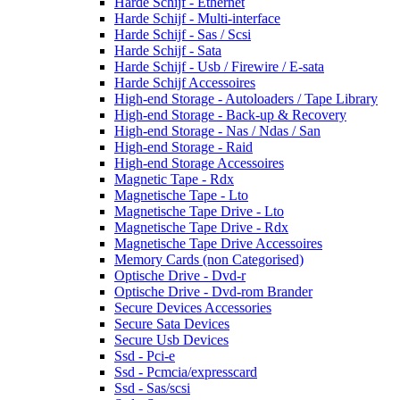
Harde Schijf - Ethernet
Harde Schijf - Multi-interface
Harde Schijf - Sas / Scsi
Harde Schijf - Sata
Harde Schijf - Usb / Firewire / E-sata
Harde Schijf Accessoires
High-end Storage - Autoloaders / Tape Library
High-end Storage - Back-up & Recovery
High-end Storage - Nas / Ndas / San
High-end Storage - Raid
High-end Storage Accessoires
Magnetic Tape - Rdx
Magnetische Tape - Lto
Magnetische Tape Drive - Lto
Magnetische Tape Drive - Rdx
Magnetische Tape Drive Accessoires
Memory Cards (non Categorised)
Optische Drive - Dvd-r
Optische Drive - Dvd-rom Brander
Secure Devices Accessories
Secure Sata Devices
Secure Usb Devices
Ssd - Pci-e
Ssd - Pcmcia/expresscard
Ssd - Sas/scsi