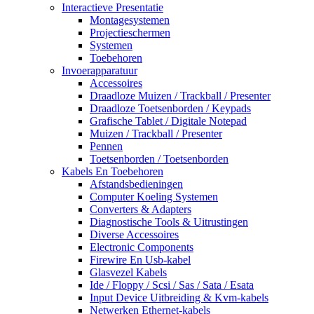
Interactieve Presentatie
Montagesystemen
Projectieschermen
Systemen
Toebehoren
Invoerapparatuur
Accessoires
Draadloze Muizen / Trackball / Presenter
Draadloze Toetsenborden / Keypads
Grafische Tablet / Digitale Notepad
Muizen / Trackball / Presenter
Pennen
Toetsenborden / Toetsenborden
Kabels En Toebehoren
Afstandsbedieningen
Computer Koeling Systemen
Converters & Adapters
Diagnostische Tools & Uitrustingen
Diverse Accessoires
Electronic Components
Firewire En Usb-kabel
Glasvezel Kabels
Ide / Floppy / Scsi / Sas / Sata / Esata
Input Device Uitbreiding & Kvm-kabels
Netwerken Ethernet-kabels