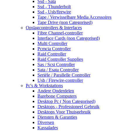
Ssd - Sata
Ssd - Thunderbolt
Ssd - Usb/firewire
Tape / Verwisselbare Media Accessoires
Tape Drive (non Categorised)
Opslagcontrollers & Interfaces
Fibre Channel-controller
Interface Cards (non Categorised)
Multi Controller
Pcmcia Controller
Raid Controller
Raid Controller Supplies
Sas / Scsi Controller
Sata / Esata Controller
Seriële / Parallelle Controller
Usb / Firewire-controller
Pc's & Workstations
Andere Onderdelen
Barebone Computers
Desktop Pc ( Non Categorised)
Desktops - Professioneel Gebruik
Desktops Voor Thuisgebruik
Diensten & Garanties
Diversen
Kassalades