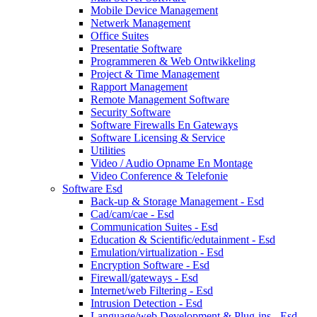
Mobile Device Management
Netwerk Management
Office Suites
Presentatie Software
Programmeren & Web Ontwikkeling
Project & Time Management
Rapport Management
Remote Management Software
Security Software
Software Firewalls En Gateways
Software Licensing & Service
Utilities
Video / Audio Opname En Montage
Video Conference & Telefonie
Software Esd
Back-up & Storage Management - Esd
Cad/cam/cae - Esd
Communication Suites - Esd
Education & Scientific/edutainment - Esd
Emulation/virtualization - Esd
Encryption Software - Esd
Firewall/gateways - Esd
Internet/web Filtering - Esd
Intrusion Detection - Esd
Language/web Development & Plug-ins - Esd