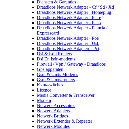
Diensten & Garanties
Draadloos Netwerk Adapter - Cf / Sd / Xd
Draadloos Netwerk Adapter - Homeplug
Draadloos Netwerk Adapter - Pci-e
Draadloos Netwerk Adapter - Pci-x
Draadloos Netwerk Adapter - Pcmcia /
Expresscard
Draadloos Netwerk Adapter - Poe
Draadloos Netwerk Adapter - Usb
Draadloos Netwerk Adapterr - Pci
Dsl & Isdn Routers
Dsl En Isdn-modems
Firewall / Vpn / Gateway - Draadloos
Gps-apparaten
Gsm & Umts Modems
Gsm & Umts-routers
Kvm-switches
Licence
Media Converter & Transceiver
Modem
Netwerk Accessoires
Netwerk Adapters
Netwerk Bridges
Netwerk Extender & Repeater
Netwerk Modules