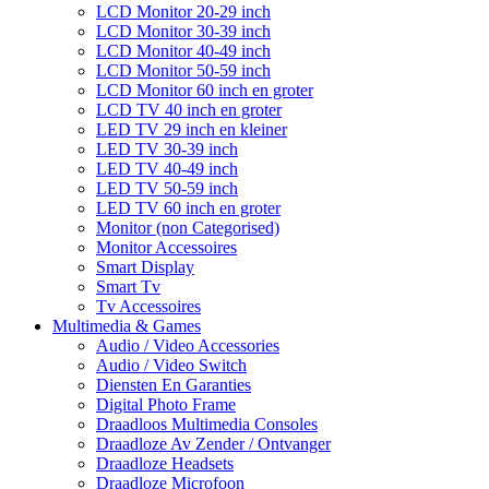
LCD Monitor 20-29 inch
LCD Monitor 30-39 inch
LCD Monitor 40-49 inch
LCD Monitor 50-59 inch
LCD Monitor 60 inch en groter
LCD TV 40 inch en groter
LED TV 29 inch en kleiner
LED TV 30-39 inch
LED TV 40-49 inch
LED TV 50-59 inch
LED TV 60 inch en groter
Monitor (non Categorised)
Monitor Accessoires
Smart Display
Smart Tv
Tv Accessoires
Multimedia & Games
Audio / Video Accessories
Audio / Video Switch
Diensten En Garanties
Digital Photo Frame
Draadloos Multimedia Consoles
Draadloze Av Zender / Ontvanger
Draadloze Headsets
Draadloze Microfoon