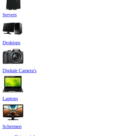
Servers
Desktops
Digitale Camera's
Laptops
Schermen