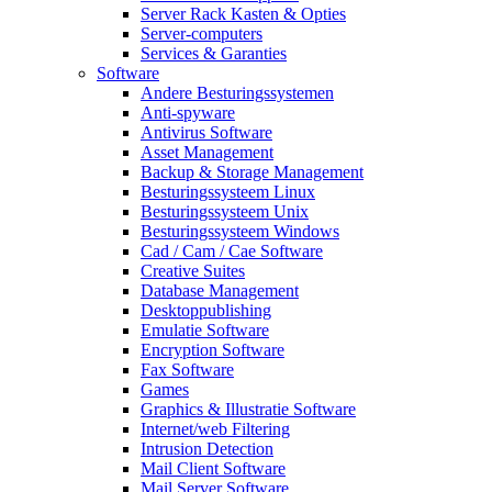
Server Rack Kasten & Opties
Server-computers
Services & Garanties
Software
Andere Besturingssystemen
Anti-spyware
Antivirus Software
Asset Management
Backup & Storage Management
Besturingssysteem Linux
Besturingssysteem Unix
Besturingssysteem Windows
Cad / Cam / Cae Software
Creative Suites
Database Management
Desktoppublishing
Emulatie Software
Encryption Software
Fax Software
Games
Graphics & Illustratie Software
Internet/web Filtering
Intrusion Detection
Mail Client Software
Mail Server Software