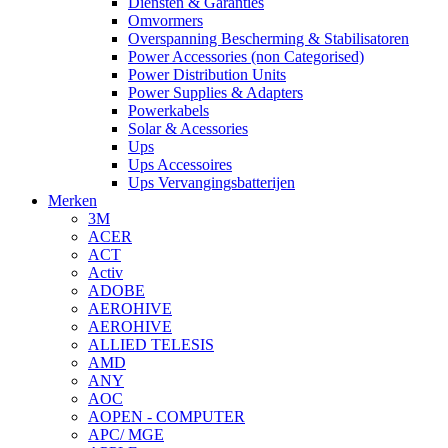
Diensten & Garanties
Omvormers
Overspanning Bescherming & Stabilisatoren
Power Accessories (non Categorised)
Power Distribution Units
Power Supplies & Adapters
Powerkabels
Solar & Acessories
Ups
Ups Accessoires
Ups Vervangingsbatterijen
Merken
3M
ACER
ACT
Activ
ADOBE
AEROHIVE
AEROHIVE
ALLIED TELESIS
AMD
ANY
AOC
AOPEN - COMPUTER
APC/ MGE