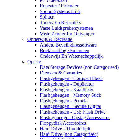
Pc Videokaart
Repeater / Extender
Sound Systems Hi-fi
Splitter
Tuners En Recorders
Vaste Luidsprekersystemen
Vaste Zender En Ontvanger
Onderwijs & Recreatie
Andere Beveiligingssoftware
Boekhouding / Financiën
Onderwijs En Wetenschappelijk
Opslag
Data Storage Devices (non Categorised)
Diensten & Garanties
Flashgeheugen - Compact Flash
Flashgeheugen - Duplicator
Flashgeheugen - Kaartlezer
Flashgeheugen - Memory Stick
Flashgeheugen - Pcmcia
Flashgeheugen - Secure Digital
Flashgeheugen - Usb Flash Drive
Flash-geheugen Opslag Accessoires
Floppydisk Accessoires
Hard Drive - Thunderbolt
Hard Drive (non Categorised)