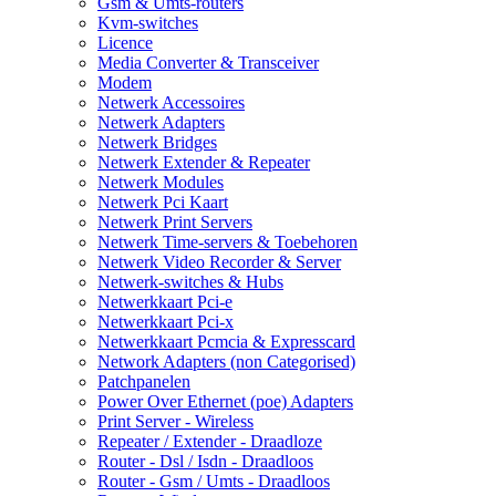
Gsm & Umts-routers
Kvm-switches
Licence
Media Converter & Transceiver
Modem
Netwerk Accessoires
Netwerk Adapters
Netwerk Bridges
Netwerk Extender & Repeater
Netwerk Modules
Netwerk Pci Kaart
Netwerk Print Servers
Netwerk Time-servers & Toebehoren
Netwerk Video Recorder & Server
Netwerk-switches & Hubs
Netwerkkaart Pci-e
Netwerkkaart Pci-x
Netwerkkaart Pcmcia & Expresscard
Network Adapters (non Categorised)
Patchpanelen
Power Over Ethernet (poe) Adapters
Print Server - Wireless
Repeater / Extender - Draadloze
Router - Dsl / Isdn - Draadloos
Router - Gsm / Umts - Draadloos