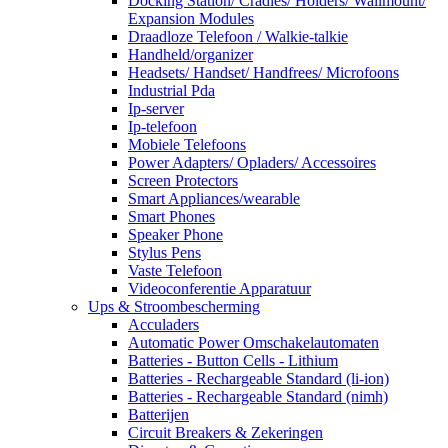
Docking Station/ Cradles/ Holders/ Wallmount/
Expansion Modules
Draadloze Telefoon / Walkie-talkie
Handheld/organizer
Headsets/ Handset/ Handfrees/ Microfoons
Industrial Pda
Ip-server
Ip-telefoon
Mobiele Telefoons
Power Adapters/ Opladers/ Accessoires
Screen Protectors
Smart Appliances/wearable
Smart Phones
Speaker Phone
Stylus Pens
Vaste Telefoon
Videoconferentie Apparatuur
Ups & Stroombescherming
Acculaders
Automatic Power Omschakelautomaten
Batteries - Button Cells - Lithium
Batteries - Rechargeable Standard (li-ion)
Batteries - Rechargeable Standard (nimh)
Batterijen
Circuit Breakers & Zekeringen