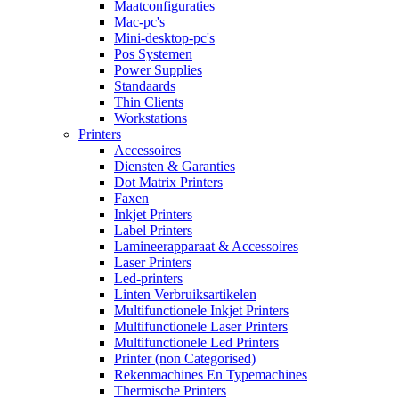
Maatconfiguraties
Mac-pc's
Mini-desktop-pc's
Pos Systemen
Power Supplies
Standaards
Thin Clients
Workstations
Printers
Accessoires
Diensten & Garanties
Dot Matrix Printers
Faxen
Inkjet Printers
Label Printers
Lamineerapparaat & Accessoires
Laser Printers
Led-printers
Linten Verbruiksartikelen
Multifunctionele Inkjet Printers
Multifunctionele Laser Printers
Multifunctionele Led Printers
Printer (non Categorised)
Rekenmachines En Typemachines
Thermische Printers