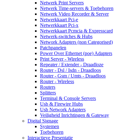
Netwerk Print Servers
Netwerk Time-servers & Toebehoren
Netwerk Video Recorder & Server
Netwerkkaart Pci-e
Netwerkkaart Pci-x
Netwerkkaart Pcmcia & Expresscard
Netwerk-switches & Hubs
Network Adapters (non Categorised)
Patchpanelen
Power Over Ethernet (poe) Adapters
Print Server - Wireless
Repeater / Extender - Draadloze
Router - Dsl / Isdn - Draadloos
Router - Gsm / Umts - Draadloos
Router - Wireless
Routers
Splitters
Terminal & Console Servers
Usb & Firewire Hubs
Usb Network Adapters
Veiligheid Inrichtingen & Gateway
Digital Signage
Systemen
Toebehoren
Interactieve Presentatie