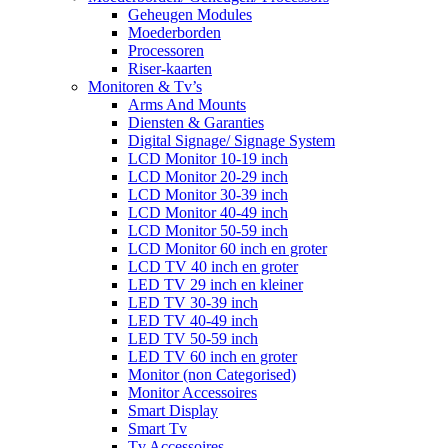
Geheugen Modules
Moederborden
Processoren
Riser-kaarten
Monitoren & Tv’s
Arms And Mounts
Diensten & Garanties
Digital Signage/ Signage System
LCD Monitor 10-19 inch
LCD Monitor 20-29 inch
LCD Monitor 30-39 inch
LCD Monitor 40-49 inch
LCD Monitor 50-59 inch
LCD Monitor 60 inch en groter
LCD TV 40 inch en groter
LED TV 29 inch en kleiner
LED TV 30-39 inch
LED TV 40-49 inch
LED TV 50-59 inch
LED TV 60 inch en groter
Monitor (non Categorised)
Monitor Accessoires
Smart Display
Smart Tv
Tv Accessoires