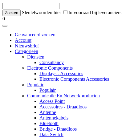
Sleutelwoorden hier
In voorraad bij leveranciers
0
Geavanceerd zoeken
Account
Nieuwsbrief
Categorieën
Diensten
Consultancy
Electronic Components
Displays - Accessories
Electronic Components Accessories
Populair
Populair
Communicatie En Netwerkproducten
Access Point
Accessoires - Draadloos
Antenne
Antennekabels
Bluetooth
Bridge - Draadloos
Data Switch