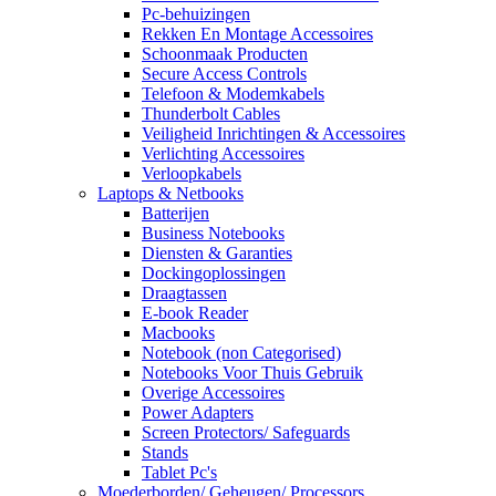
Pc-behuizingen
Rekken En Montage Accessoires
Schoonmaak Producten
Secure Access Controls
Telefoon & Modemkabels
Thunderbolt Cables
Veiligheid Inrichtingen & Accessoires
Verlichting Accessoires
Verloopkabels
Laptops & Netbooks
Batterijen
Business Notebooks
Diensten & Garanties
Dockingoplossingen
Draagtassen
E-book Reader
Macbooks
Notebook (non Categorised)
Notebooks Voor Thuis Gebruik
Overige Accessoires
Power Adapters
Screen Protectors/ Safeguards
Stands
Tablet Pc's
Moederborden/ Geheugen/ Processors