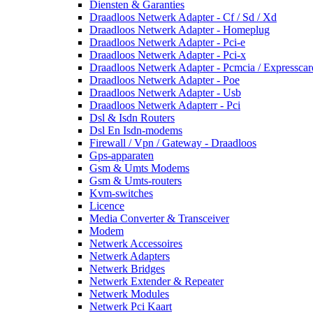
Diensten & Garanties
Draadloos Netwerk Adapter - Cf / Sd / Xd
Draadloos Netwerk Adapter - Homeplug
Draadloos Netwerk Adapter - Pci-e
Draadloos Netwerk Adapter - Pci-x
Draadloos Netwerk Adapter - Pcmcia / Expresscar
Draadloos Netwerk Adapter - Poe
Draadloos Netwerk Adapter - Usb
Draadloos Netwerk Adapterr - Pci
Dsl & Isdn Routers
Dsl En Isdn-modems
Firewall / Vpn / Gateway - Draadloos
Gps-apparaten
Gsm & Umts Modems
Gsm & Umts-routers
Kvm-switches
Licence
Media Converter & Transceiver
Modem
Netwerk Accessoires
Netwerk Adapters
Netwerk Bridges
Netwerk Extender & Repeater
Netwerk Modules
Netwerk Pci Kaart