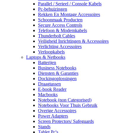
Parallel / Serieel / Console Kabels
Pc-behuizingen
Rekken En Montage Accessoires
Schoonmaak Producten
Secure Access Controls
Telefoon & Modemkabels
Thunderbolt Cables
Veiligheid Inrichtingen & Accessoires
Verlichting Accessoires
Verloopkabels
Laptops & Netbooks
Batterijen
Business Notebooks
Diensten & Garanties
Dockingoplossingen
Draagtassen
E-book Reader
Macbooks
Notebook (non Categorised)
Notebooks Voor Thuis Gebruik
Overige Accessoires
Power Adapters
Screen Protectors/ Safeguards
Stands
Tablet Pc's