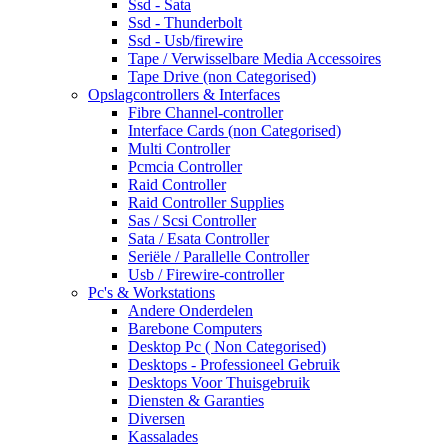
Ssd - Sata
Ssd - Thunderbolt
Ssd - Usb/firewire
Tape / Verwisselbare Media Accessoires
Tape Drive (non Categorised)
Opslagcontrollers & Interfaces
Fibre Channel-controller
Interface Cards (non Categorised)
Multi Controller
Pcmcia Controller
Raid Controller
Raid Controller Supplies
Sas / Scsi Controller
Sata / Esata Controller
Seriële / Parallelle Controller
Usb / Firewire-controller
Pc's & Workstations
Andere Onderdelen
Barebone Computers
Desktop Pc ( Non Categorised)
Desktops - Professioneel Gebruik
Desktops Voor Thuisgebruik
Diensten & Garanties
Diversen
Kassalades