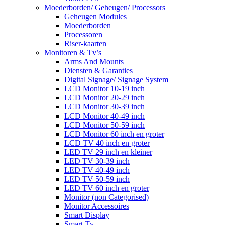
Moederborden/ Geheugen/ Processors
Geheugen Modules
Moederborden
Processoren
Riser-kaarten
Monitoren & Tv’s
Arms And Mounts
Diensten & Garanties
Digital Signage/ Signage System
LCD Monitor 10-19 inch
LCD Monitor 20-29 inch
LCD Monitor 30-39 inch
LCD Monitor 40-49 inch
LCD Monitor 50-59 inch
LCD Monitor 60 inch en groter
LCD TV 40 inch en groter
LED TV 29 inch en kleiner
LED TV 30-39 inch
LED TV 40-49 inch
LED TV 50-59 inch
LED TV 60 inch en groter
Monitor (non Categorised)
Monitor Accessoires
Smart Display
Smart Tv