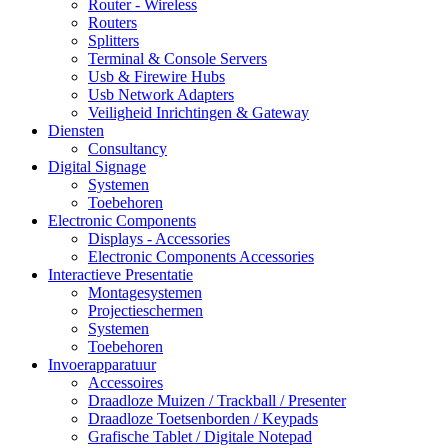
Router - Wireless
Routers
Splitters
Terminal & Console Servers
Usb & Firewire Hubs
Usb Network Adapters
Veiligheid Inrichtingen & Gateway
Diensten
Consultancy
Digital Signage
Systemen
Toebehoren
Electronic Components
Displays - Accessories
Electronic Components Accessories
Interactieve Presentatie
Montagesystemen
Projectieschermen
Systemen
Toebehoren
Invoerapparatuur
Accessoires
Draadloze Muizen / Trackball / Presenter
Draadloze Toetsenborden / Keypads
Grafische Tablet / Digitale Notepad