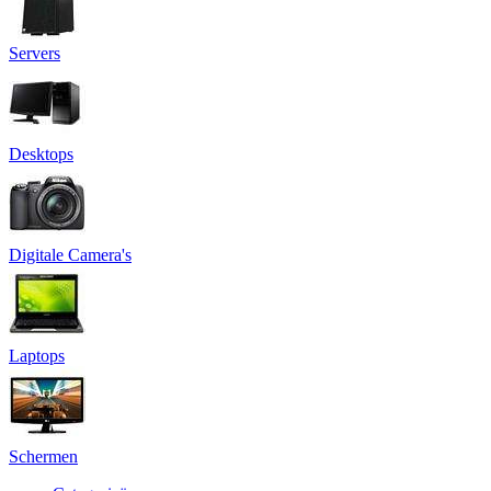
Servers
Desktops
Digitale Camera's
Laptops
Schermen