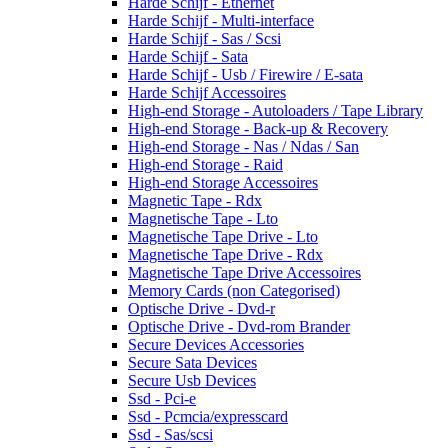
Harde Schijf - Ethernet
Harde Schijf - Multi-interface
Harde Schijf - Sas / Scsi
Harde Schijf - Sata
Harde Schijf - Usb / Firewire / E-sata
Harde Schijf Accessoires
High-end Storage - Autoloaders / Tape Library
High-end Storage - Back-up & Recovery
High-end Storage - Nas / Ndas / San
High-end Storage - Raid
High-end Storage Accessoires
Magnetic Tape - Rdx
Magnetische Tape - Lto
Magnetische Tape Drive - Lto
Magnetische Tape Drive - Rdx
Magnetische Tape Drive Accessoires
Memory Cards (non Categorised)
Optische Drive - Dvd-r
Optische Drive - Dvd-rom Brander
Secure Devices Accessories
Secure Sata Devices
Secure Usb Devices
Ssd - Pci-e
Ssd - Pcmcia/expresscard
Ssd - Sas/scsi