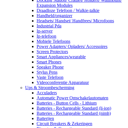
Docking Station/ Cradles/ Holders/ Wallmount/
Expansion Modules
Draadloze Telefoon / Walkie-talkie
Handheld/organizer
Headsets/ Handset/ Handfrees/ Microfoons
Industrial Pda
Ip-server
Ip-telefoon
Mobiele Telefoons
Power Adapters/ Opladers/ Accessoires
Screen Protectors
Smart Appliances/wearable
Smart Phones
Speaker Phone
Stylus Pens
Vaste Telefoon
Videoconferentie Apparatuur
Ups & Stroombescherming
Acculaders
Automatic Power Omschakelautomaten
Batteries - Button Cells - Lithium
Batteries - Rechargeable Standard (li-ion)
Batteries - Rechargeable Standard (nimh)
Batterijen
Circuit Breakers & Zekeringen