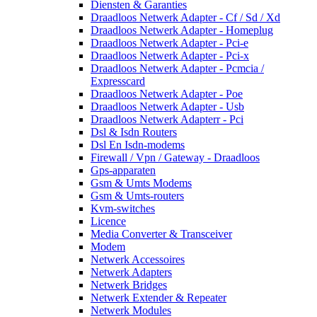
Diensten & Garanties
Draadloos Netwerk Adapter - Cf / Sd / Xd
Draadloos Netwerk Adapter - Homeplug
Draadloos Netwerk Adapter - Pci-e
Draadloos Netwerk Adapter - Pci-x
Draadloos Netwerk Adapter - Pcmcia /
Expresscard
Draadloos Netwerk Adapter - Poe
Draadloos Netwerk Adapter - Usb
Draadloos Netwerk Adapterr - Pci
Dsl & Isdn Routers
Dsl En Isdn-modems
Firewall / Vpn / Gateway - Draadloos
Gps-apparaten
Gsm & Umts Modems
Gsm & Umts-routers
Kvm-switches
Licence
Media Converter & Transceiver
Modem
Netwerk Accessoires
Netwerk Adapters
Netwerk Bridges
Netwerk Extender & Repeater
Netwerk Modules