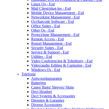
Linux Os - Esd
Mail Client/plug-ins - Esd
Mobile Device Management - Esd
Networking Management - Esd
Ocr/barcode Software - Esd
Office Suites - Esd
Other Os - Esd
Project/time Management - Esd
Remote Access - Esd
Report Management - Esd
Security Suites - Esd
Service & Support - Esd
Utilities - Esd
Video Conferencing & Telephony - Esd
Video/audio Editing & Capturing - Esd
Windows Os - Esd
Telefonie
Antwoordapparaten
Batterijen
Cases/ Bags/ Sleeves/ Skins
Dect Headset
Dect Systems & Accessories
Diensten & Garanties
Diverse Accessoires