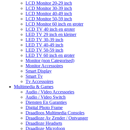
LCD Monitor 20-29 inch
LCD Monitor 30-39 inch
LCD Monitor 40-49 inch
LCD Monitor 50-59 inch
LCD Monitor 60 inch en groter
LCD TV 40 inch en groter
LED TV 29 inch en kleiner
LED TV 30-39 inch
LED TV 40-49 inch
LED TV 50-59 inch
LED TV 60 inch en groter
Monitor (non Categorised)
Monitor Accessoires
Smart Display
Smart Tv
Tv Accessoires
Multimedia & Games
Audio / Video Accessories
Audio / Video Switch
Diensten En Garanties
Digital Photo Frame
Draadloos Multimedia Consoles
Draadloze Av Zender / Ontvanger
Draadloze Headsets
Draadloze Microfoon