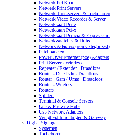
Netwerk Pci Kaart
Netwerk Print Servers
Netwerk Time-servers & Toebehoren
Netwerk Video Recorder & Server
Netwerkkaart Pci-e
Netwerkkaart Pci-x
Netwerkkaart Pcmcia & Expresscard
Netwerk-switches & Hubs
Network Adapters (non Categorised)
Patchpanelen
Power Over Ethernet (poe) Adapters
Print Server - Wireless
Repeater / Extender - Draadloze
Router - Dsl / Isdn - Draadloos
Router - Gsm / Umts - Draadloos
Router - Wireless
Routers
Splitters
Terminal & Console Servers
Usb & Firewire Hubs
Usb Network Adapters
Veiligheid Inrichtingen & Gateway
Digital Signage
Systemen
Toebehoren