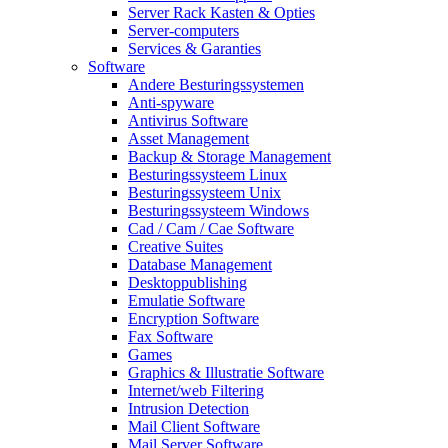
Server Rack Kasten & Opties
Server-computers
Services & Garanties
Software
Andere Besturingssystemen
Anti-spyware
Antivirus Software
Asset Management
Backup & Storage Management
Besturingssysteem Linux
Besturingssysteem Unix
Besturingssysteem Windows
Cad / Cam / Cae Software
Creative Suites
Database Management
Desktoppublishing
Emulatie Software
Encryption Software
Fax Software
Games
Graphics & Illustratie Software
Internet/web Filtering
Intrusion Detection
Mail Client Software
Mail Server Software