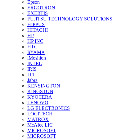
Epson
ERGOTRON
EXERTIS
FUJITSU TECHNOLOGY SOLUTIONS
HIPPUS
HITACHI
HP
HP INC
HTC
IiYAMA
iMoshion
INTEL
IRIS
IT1
Jabra
KENSINGTON
KINGSTON
KYOCERA
LENOVO
LG ELECTRONICS
LOGITECH
MATROX
McAfee LIC
MICROSOFT
MICROSOFT