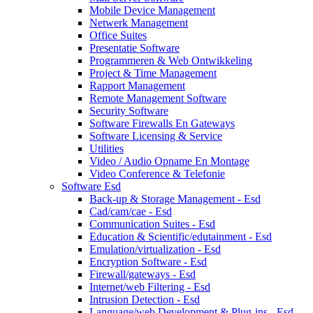
Mobile Device Management
Netwerk Management
Office Suites
Presentatie Software
Programmeren & Web Ontwikkeling
Project & Time Management
Rapport Management
Remote Management Software
Security Software
Software Firewalls En Gateways
Software Licensing & Service
Utilities
Video / Audio Opname En Montage
Video Conference & Telefonie
Software Esd
Back-up & Storage Management - Esd
Cad/cam/cae - Esd
Communication Suites - Esd
Education & Scientific/edutainment - Esd
Emulation/virtualization - Esd
Encryption Software - Esd
Firewall/gateways - Esd
Internet/web Filtering - Esd
Intrusion Detection - Esd
Language/web Development & Plug-ins - Esd