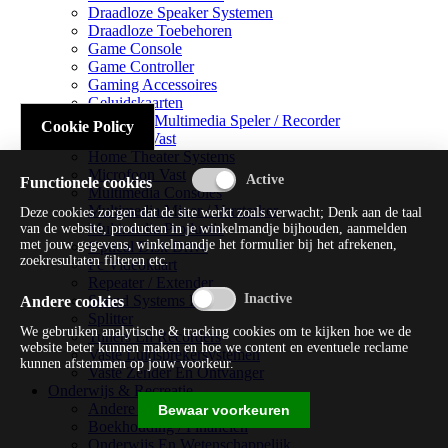
Draadloze Speaker Systemen
Draadloze Toebehoren
Game Console
Game Controller
Gaming Accessoires
Geluidskaarten
Handheld Multimedia Speler / Recorder
Cookie Policy
Headsets Vast
Home Theater Systems
Microfoon Vast
Functionele cookies
Multimedia Consoles
Multimedia Mixer / Versterker
Deze cookies zorgen dat de site werkt zoals verwacht; Denk aan de taal
Multimedia Productie
van de website, producten in je winkelmandje bijhouden, aanmelden
met jouw gegevens, winkelmandje het formulier bij het afrekenen,
Optical Disk Drive
zoekresultaten filteren etc.
Pc Videokaart
Repeater / Extender
Sound Systems Hi-fi
Andere cookies
Splitter
We gebruiken analytische & tracking cookies om te kijken hoe we de
Tuners En Recorders
website beter kunnen maken en hoe we content en eventuele reclame
Vaste Luidsprekersystemen
kunnen afstemmen op jouw voorkeur.
Vaste Zender En Ontvanger
Onderwijs & Recreatie
Andere Beveiligingssoftware
Bewaar voorkeuren
Boekhouding / Financiën
Onderwijs En Wetenschappelijk