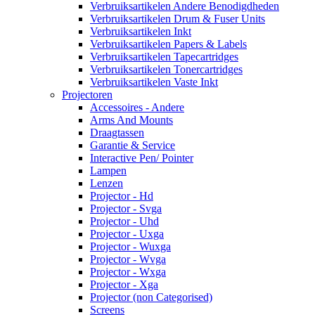
Verbruiksartikelen Andere Benodigdheden
Verbruiksartikelen Drum & Fuser Units
Verbruiksartikelen Inkt
Verbruiksartikelen Papers & Labels
Verbruiksartikelen Tapecartridges
Verbruiksartikelen Tonercartridges
Verbruiksartikelen Vaste Inkt
Projectoren
Accessoires - Andere
Arms And Mounts
Draagtassen
Garantie & Service
Interactive Pen/ Pointer
Lampen
Lenzen
Projector - Hd
Projector - Svga
Projector - Uhd
Projector - Uxga
Projector - Wuxga
Projector - Wvga
Projector - Wxga
Projector - Xga
Projector (non Categorised)
Screens