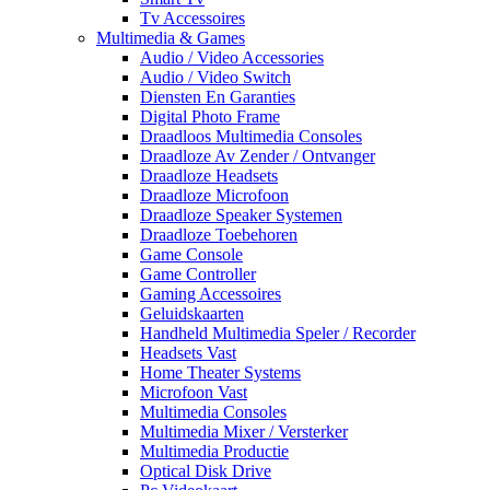
Tv Accessoires
Multimedia & Games
Audio / Video Accessories
Audio / Video Switch
Diensten En Garanties
Digital Photo Frame
Draadloos Multimedia Consoles
Draadloze Av Zender / Ontvanger
Draadloze Headsets
Draadloze Microfoon
Draadloze Speaker Systemen
Draadloze Toebehoren
Game Console
Game Controller
Gaming Accessoires
Geluidskaarten
Handheld Multimedia Speler / Recorder
Headsets Vast
Home Theater Systems
Microfoon Vast
Multimedia Consoles
Multimedia Mixer / Versterker
Multimedia Productie
Optical Disk Drive