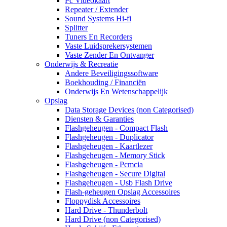
Pc Videokaart
Repeater / Extender
Sound Systems Hi-fi
Splitter
Tuners En Recorders
Vaste Luidsprekersystemen
Vaste Zender En Ontvanger
Onderwijs & Recreatie
Andere Beveiligingssoftware
Boekhouding / Financiën
Onderwijs En Wetenschappelijk
Opslag
Data Storage Devices (non Categorised)
Diensten & Garanties
Flashgeheugen - Compact Flash
Flashgeheugen - Duplicator
Flashgeheugen - Kaartlezer
Flashgeheugen - Memory Stick
Flashgeheugen - Pcmcia
Flashgeheugen - Secure Digital
Flashgeheugen - Usb Flash Drive
Flash-geheugen Opslag Accessoires
Floppydisk Accessoires
Hard Drive - Thunderbolt
Hard Drive (non Categorised)