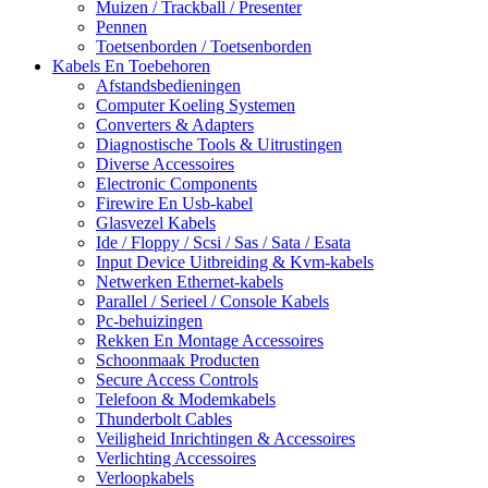
Muizen / Trackball / Presenter
Pennen
Toetsenborden / Toetsenborden
Kabels En Toebehoren
Afstandsbedieningen
Computer Koeling Systemen
Converters & Adapters
Diagnostische Tools & Uitrustingen
Diverse Accessoires
Electronic Components
Firewire En Usb-kabel
Glasvezel Kabels
Ide / Floppy / Scsi / Sas / Sata / Esata
Input Device Uitbreiding & Kvm-kabels
Netwerken Ethernet-kabels
Parallel / Serieel / Console Kabels
Pc-behuizingen
Rekken En Montage Accessoires
Schoonmaak Producten
Secure Access Controls
Telefoon & Modemkabels
Thunderbolt Cables
Veiligheid Inrichtingen & Accessoires
Verlichting Accessoires
Verloopkabels