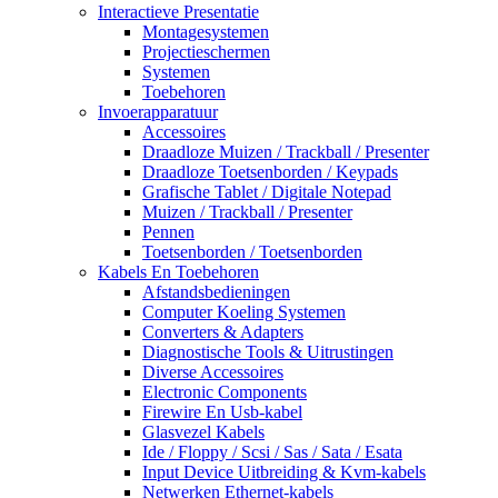
Interactieve Presentatie
Montagesystemen
Projectieschermen
Systemen
Toebehoren
Invoerapparatuur
Accessoires
Draadloze Muizen / Trackball / Presenter
Draadloze Toetsenborden / Keypads
Grafische Tablet / Digitale Notepad
Muizen / Trackball / Presenter
Pennen
Toetsenborden / Toetsenborden
Kabels En Toebehoren
Afstandsbedieningen
Computer Koeling Systemen
Converters & Adapters
Diagnostische Tools & Uitrustingen
Diverse Accessoires
Electronic Components
Firewire En Usb-kabel
Glasvezel Kabels
Ide / Floppy / Scsi / Sas / Sata / Esata
Input Device Uitbreiding & Kvm-kabels
Netwerken Ethernet-kabels