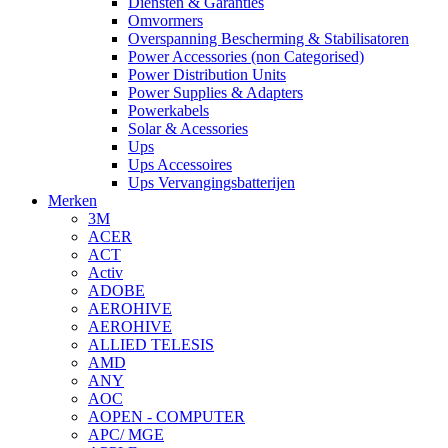
Diensten & Garanties
Omvormers
Overspanning Bescherming & Stabilisatoren
Power Accessories (non Categorised)
Power Distribution Units
Power Supplies & Adapters
Powerkabels
Solar & Acessories
Ups
Ups Accessoires
Ups Vervangingsbatterijen
Merken
3M
ACER
ACT
Activ
ADOBE
AEROHIVE
AEROHIVE
ALLIED TELESIS
AMD
ANY
AOC
AOPEN - COMPUTER
APC/ MGE