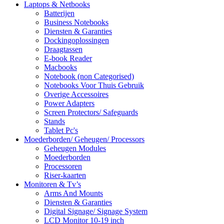
Laptops & Netbooks
Batterijen
Business Notebooks
Diensten & Garanties
Dockingoplossingen
Draagtassen
E-book Reader
Macbooks
Notebook (non Categorised)
Notebooks Voor Thuis Gebruik
Overige Accessoires
Power Adapters
Screen Protectors/ Safeguards
Stands
Tablet Pc's
Moederborden/ Geheugen/ Processors
Geheugen Modules
Moederborden
Processoren
Riser-kaarten
Monitoren & Tv’s
Arms And Mounts
Diensten & Garanties
Digital Signage/ Signage System
LCD Monitor 10-19 inch