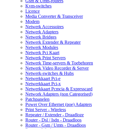
Gsm & Umts-routers
Kvm-switches
Licence
Media Converter & Transceiver
Modem
Netwerk Accessoires
Netwerk Adapters
Netwerk Bridges
Netwerk Extender & Repeater
Netwerk Modules
Netwerk Pci Kaart
Netwerk Print Servers
Netwerk Time-servers & Toebehoren
Netwerk Video Recorder & Server
Netwerk-switches & Hubs
Netwerkkaart Pci-e
Netwerkkaart Pci-x
Netwerkkaart Pcmcia & Expresscard
Network Adapters (non Categorised)
Patchpanelen
Power Over Ethernet (poe) Adapters
Print Server - Wireless
Repeater / Extender - Draadloze
Router - Dsl / Isdn - Draadloos
Router - Gsm / Umts - Draadloos