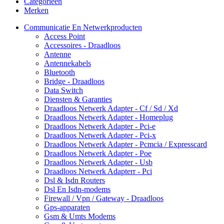
Categorieën
Merken
Communicatie En Netwerkproducten
Access Point
Accessoires - Draadloos
Antenne
Antennekabels
Bluetooth
Bridge - Draadloos
Data Switch
Diensten & Garanties
Draadloos Netwerk Adapter - Cf / Sd / Xd
Draadloos Netwerk Adapter - Homeplug
Draadloos Netwerk Adapter - Pci-e
Draadloos Netwerk Adapter - Pci-x
Draadloos Netwerk Adapter - Pcmcia / Expresscard
Draadloos Netwerk Adapter - Poe
Draadloos Netwerk Adapter - Usb
Draadloos Netwerk Adapterr - Pci
Dsl & Isdn Routers
Dsl En Isdn-modems
Firewall / Vpn / Gateway - Draadloos
Gps-apparaten
Gsm & Umts Modems