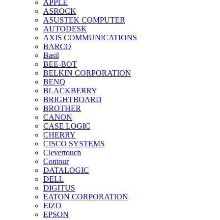
APPLE
ASROCK
ASUSTEK COMPUTER
AUTODESK
AXIS COMMUNICATIONS
BARCO
Basil
BEE-BOT
BELKIN CORPORATION
BENQ
BLACKBERRY
BRIGHTBOARD
BROTHER
CANON
CASE LOGIC
CHERRY
CISCO SYSTEMS
Clevertouch
Contour
DATALOGIC
DELL
DIGITUS
EATON CORPORATION
EIZO
EPSON