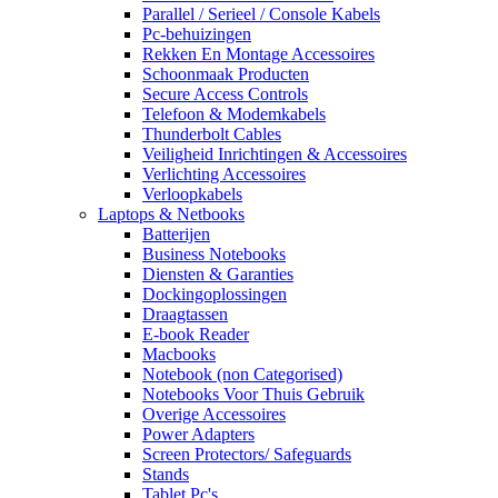
Parallel / Serieel / Console Kabels
Pc-behuizingen
Rekken En Montage Accessoires
Schoonmaak Producten
Secure Access Controls
Telefoon & Modemkabels
Thunderbolt Cables
Veiligheid Inrichtingen & Accessoires
Verlichting Accessoires
Verloopkabels
Laptops & Netbooks
Batterijen
Business Notebooks
Diensten & Garanties
Dockingoplossingen
Draagtassen
E-book Reader
Macbooks
Notebook (non Categorised)
Notebooks Voor Thuis Gebruik
Overige Accessoires
Power Adapters
Screen Protectors/ Safeguards
Stands
Tablet Pc's