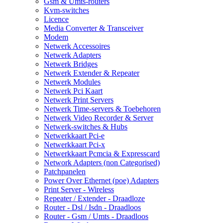
Gsm & Umts-routers
Kvm-switches
Licence
Media Converter & Transceiver
Modem
Netwerk Accessoires
Netwerk Adapters
Netwerk Bridges
Netwerk Extender & Repeater
Netwerk Modules
Netwerk Pci Kaart
Netwerk Print Servers
Netwerk Time-servers & Toebehoren
Netwerk Video Recorder & Server
Netwerk-switches & Hubs
Netwerkkaart Pci-e
Netwerkkaart Pci-x
Netwerkkaart Pcmcia & Expresscard
Network Adapters (non Categorised)
Patchpanelen
Power Over Ethernet (poe) Adapters
Print Server - Wireless
Repeater / Extender - Draadloze
Router - Dsl / Isdn - Draadloos
Router - Gsm / Umts - Draadloos