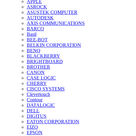
APPLE
ASROCK
ASUSTEK COMPUTER
AUTODESK
AXIS COMMUNICATIONS
BARCO
Basil
BEE-BOT
BELKIN CORPORATION
BENQ
BLACKBERRY
BRIGHTBOARD
BROTHER
CANON
CASE LOGIC
CHERRY
CISCO SYSTEMS
Clevertouch
Contour
DATALOGIC
DELL
DIGITUS
EATON CORPORATION
EIZO
EPSON