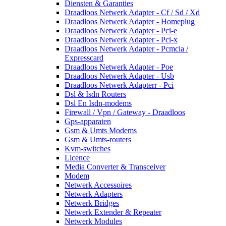
Diensten & Garanties
Draadloos Netwerk Adapter - Cf / Sd / Xd
Draadloos Netwerk Adapter - Homeplug
Draadloos Netwerk Adapter - Pci-e
Draadloos Netwerk Adapter - Pci-x
Draadloos Netwerk Adapter - Pcmcia /
Expresscard
Draadloos Netwerk Adapter - Poe
Draadloos Netwerk Adapter - Usb
Draadloos Netwerk Adapterr - Pci
Dsl & Isdn Routers
Dsl En Isdn-modems
Firewall / Vpn / Gateway - Draadloos
Gps-apparaten
Gsm & Umts Modems
Gsm & Umts-routers
Kvm-switches
Licence
Media Converter & Transceiver
Modem
Netwerk Accessoires
Netwerk Adapters
Netwerk Bridges
Netwerk Extender & Repeater
Netwerk Modules