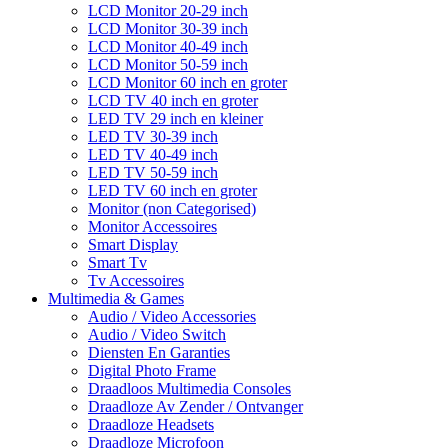
LCD Monitor 20-29 inch
LCD Monitor 30-39 inch
LCD Monitor 40-49 inch
LCD Monitor 50-59 inch
LCD Monitor 60 inch en groter
LCD TV 40 inch en groter
LED TV 29 inch en kleiner
LED TV 30-39 inch
LED TV 40-49 inch
LED TV 50-59 inch
LED TV 60 inch en groter
Monitor (non Categorised)
Monitor Accessoires
Smart Display
Smart Tv
Tv Accessoires
Multimedia & Games
Audio / Video Accessories
Audio / Video Switch
Diensten En Garanties
Digital Photo Frame
Draadloos Multimedia Consoles
Draadloze Av Zender / Ontvanger
Draadloze Headsets
Draadloze Microfoon