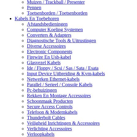
Muizen / Trackball / Presenter
Pennen
Toetsenborden / Toetsenborden
Kabels En Toebehoren
Afstandsbedieningen
Computer Koeling Systemen
Converters & Adapters
Diagnostische Tools & Uitrustingen
Diverse Accessoires
Electronic Components
Firewire En Usb-kabel
Glasvezel Kabels
Ide / Floppy / Scsi / Sas / Sata / Esata
Input Device Uitbreiding & Kvm-kabels
Netwerken Ethernet-kabels
Parallel / Serieel / Console Kabels
Pc-behuizingen
Rekken En Montage Accessoires
Schoonmaak Producten
Secure Access Controls
Telefoon & Modemkabels
Thunderbolt Cables
Veiligheid Inrichtingen & Accessoires
Verlichting Accessoires
Verloopkabels