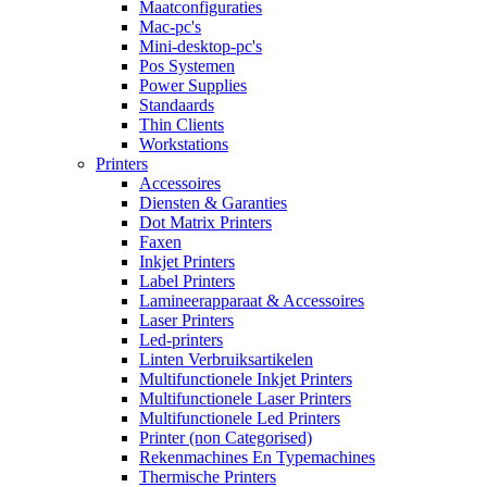
Maatconfiguraties
Mac-pc's
Mini-desktop-pc's
Pos Systemen
Power Supplies
Standaards
Thin Clients
Workstations
Printers
Accessoires
Diensten & Garanties
Dot Matrix Printers
Faxen
Inkjet Printers
Label Printers
Lamineerapparaat & Accessoires
Laser Printers
Led-printers
Linten Verbruiksartikelen
Multifunctionele Inkjet Printers
Multifunctionele Laser Printers
Multifunctionele Led Printers
Printer (non Categorised)
Rekenmachines En Typemachines
Thermische Printers