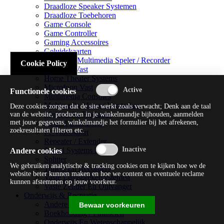
Draadloze Speaker Systemen
Draadloze Toebehoren
Game Console
Game Controller
Gaming Accessoires
Geluidskaarten
Handheld Multimedia Speler / Recorder
Cookie Policy
Headsets Vast
Home Theater Systems
Microfoon Vast
Functionele cookies
Multimedia Consoles
Multimedia Mixer / Versterker
Deze cookies zorgen dat de site werkt zoals verwacht; Denk aan de taal
Multimedia Productie
van de website, producten in je winkelmandje bijhouden, aanmelden
met jouw gegevens, winkelmandje het formulier bij het afrekenen,
Optical Disk Drive
zoekresultaten filteren etc.
Pc Videokaart
Repeater / Extender
Sound Systems Hi-fi
Andere cookies
Splitter
We gebruiken analytische & tracking cookies om te kijken hoe we de
Tuners En Recorders
website beter kunnen maken en hoe we content en eventuele reclame
Vaste Luidsprekersystemen
kunnen afstemmen op jouw voorkeur.
Vaste Zender En Ontvanger
Onderwijs & Recreatie
Andere Beveiligingssoftware
Bewaar voorkeuren
Boekhouding / Financiën
Onderwijs En Wetenschappelijk