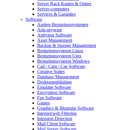
Server Rack Kasten & Opties
Server-computers
Services & Garanties
Software
Andere Besturingssystemen
Anti-spyware
Antivirus Software
Asset Management
Backup & Storage Management
Besturingssysteem Linux
Besturingssysteem Unix
Besturingssysteem Windows
Cad / Cam / Cae Software
Creative Suites
Database Management
Desktoppublishing
Emulatie Software
Encryption Software
Fax Software
Games
Graphics & Illustratie Software
Internet/web Filtering
Intrusion Detection
Mail Client Software
Mail Server Software