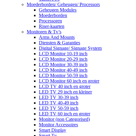
Moederborden/ Geheugen/ Processors
Geheugen Modules
Moederborden
Processoren
Riser-kaarten
Monitoren & Tv’s
Arms And Mounts
Diensten & Garanties
Digital Signage/ Signage System
LCD Monitor 10-19 inch
LCD Monitor 20-29 inch
LCD Monitor 30-39 inch
LCD Monitor 40-49 inch
LCD Monitor 50-59 inch
LCD Monitor 60 inch en groter
LCD TV 40 inch en groter
LED TV 29 inch en kleiner
LED TV 30-39 inch
LED TV 40-49 inch
LED TV 50-59 inch
LED TV 60 inch en groter
Monitor (non Categorised)
Monitor Accessoires
Smart Display
Smart Tv