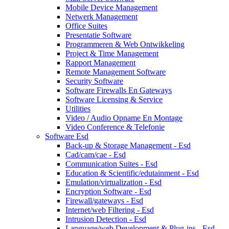
Mobile Device Management
Netwerk Management
Office Suites
Presentatie Software
Programmeren & Web Ontwikkeling
Project & Time Management
Rapport Management
Remote Management Software
Security Software
Software Firewalls En Gateways
Software Licensing & Service
Utilities
Video / Audio Opname En Montage
Video Conference & Telefonie
Software Esd
Back-up & Storage Management - Esd
Cad/cam/cae - Esd
Communication Suites - Esd
Education & Scientific/edutainment - Esd
Emulation/virtualization - Esd
Encryption Software - Esd
Firewall/gateways - Esd
Internet/web Filtering - Esd
Intrusion Detection - Esd
Language/web Development & Plug-ins - Esd