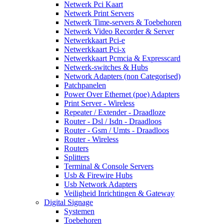
Netwerk Pci Kaart
Netwerk Print Servers
Netwerk Time-servers & Toebehoren
Netwerk Video Recorder & Server
Netwerkkaart Pci-e
Netwerkkaart Pci-x
Netwerkkaart Pcmcia & Expresscard
Netwerk-switches & Hubs
Network Adapters (non Categorised)
Patchpanelen
Power Over Ethernet (poe) Adapters
Print Server - Wireless
Repeater / Extender - Draadloze
Router - Dsl / Isdn - Draadloos
Router - Gsm / Umts - Draadloos
Router - Wireless
Routers
Splitters
Terminal & Console Servers
Usb & Firewire Hubs
Usb Network Adapters
Veiligheid Inrichtingen & Gateway
Digital Signage
Systemen
Toebehoren