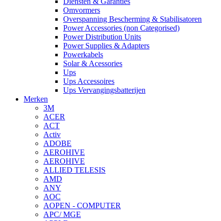
Diensten & Garanties
Omvormers
Overspanning Bescherming & Stabilisatoren
Power Accessories (non Categorised)
Power Distribution Units
Power Supplies & Adapters
Powerkabels
Solar & Acessories
Ups
Ups Accessoires
Ups Vervangingsbatterijen
Merken
3M
ACER
ACT
Activ
ADOBE
AEROHIVE
AEROHIVE
ALLIED TELESIS
AMD
ANY
AOC
AOPEN - COMPUTER
APC/ MGE