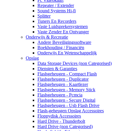
Pc Videokaart
Repeater / Extender
Sound Systems Hi-fi
Splitter
Tuners En Recorders
Vaste Luidsprekersystemen
Vaste Zender En Ontvanger
Onderwijs & Recreatie
Andere Beveiligingssoftware
Boekhouding / Financiën
Onderwijs En Wetenschappelijk
Opslag
Data Storage Devices (non Categorised)
Diensten & Garanties
Flashgeheugen - Compact Flash
Flashgeheugen - Duplicator
Flashgeheugen - Kaartlezer
Flashgeheugen - Memory Stick
Flashgeheugen - Pcmcia
Flashgeheugen - Secure Digital
Flashgeheugen - Usb Flash Drive
Flash-geheugen Opslag Accessoires
Floppydisk Accessoires
Hard Drive - Thunderbolt
Hard Drive (non Categorised)