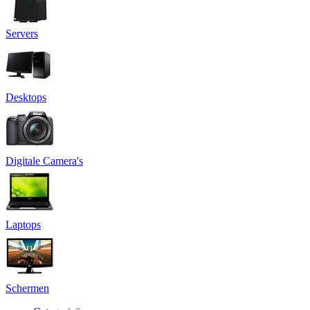
Servers
Desktops
Digitale Camera's
Laptops
Schermen