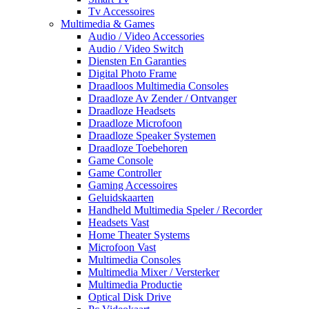
Tv Accessoires
Multimedia & Games
Audio / Video Accessories
Audio / Video Switch
Diensten En Garanties
Digital Photo Frame
Draadloos Multimedia Consoles
Draadloze Av Zender / Ontvanger
Draadloze Headsets
Draadloze Microfoon
Draadloze Speaker Systemen
Draadloze Toebehoren
Game Console
Game Controller
Gaming Accessoires
Geluidskaarten
Handheld Multimedia Speler / Recorder
Headsets Vast
Home Theater Systems
Microfoon Vast
Multimedia Consoles
Multimedia Mixer / Versterker
Multimedia Productie
Optical Disk Drive