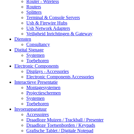
Router - Wireless
Routers
Splitters
Terminal & Console Servers
Usb & Firewire Hubs
Usb Network Adapters
Veiligheid Inrichtingen & Gateway
Diensten
Consultancy
Digital Signage
Systemen
Toebehoren
Electronic Components
Displays - Accessories
Electronic Components Accessories
Interactieve Presentatie
Montagesystemen
Projectieschermen
Systemen
Toebehoren
Invoerapparatuur
Accessoires
Draadloze Muizen / Trackball / Presenter
Draadloze Toetsenborden / Keypads
Grafische Tablet / Digitale Notepad