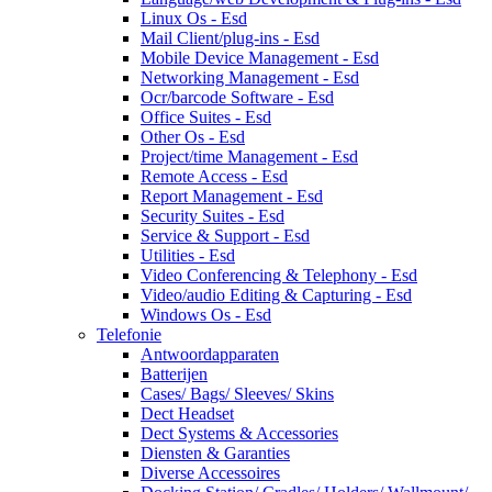
Linux Os - Esd
Mail Client/plug-ins - Esd
Mobile Device Management - Esd
Networking Management - Esd
Ocr/barcode Software - Esd
Office Suites - Esd
Other Os - Esd
Project/time Management - Esd
Remote Access - Esd
Report Management - Esd
Security Suites - Esd
Service & Support - Esd
Utilities - Esd
Video Conferencing & Telephony - Esd
Video/audio Editing & Capturing - Esd
Windows Os - Esd
Telefonie
Antwoordapparaten
Batterijen
Cases/ Bags/ Sleeves/ Skins
Dect Headset
Dect Systems & Accessories
Diensten & Garanties
Diverse Accessoires