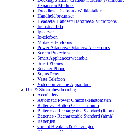
Docking Station/ Cradles/ Holders/ Wallmount/
Expansion Modules
Draadloze Telefoon / Walkie-talkie
Handheld/organizer
Headsets/ Handset/ Handfrees/ Microfoons
Industrial Pda
Ip-server
Ip-telefoon
Mobiele Telefoons
Power Adapters/ Opladers/ Accessoires
Screen Protectors
Smart Appliances/wearable
Smart Phones
Speaker Phone
Stylus Pens
Vaste Telefoon
Videoconferentie Apparatuur
Ups & Stroombescherming
Acculaders
Automatic Power Omschakelautomaten
Batteries - Button Cells - Lithium
Batteries - Rechargeable Standard (li-ion)
Batteries - Rechargeable Standard (nimh)
Batterijen
Circuit Breakers & Zekeringen