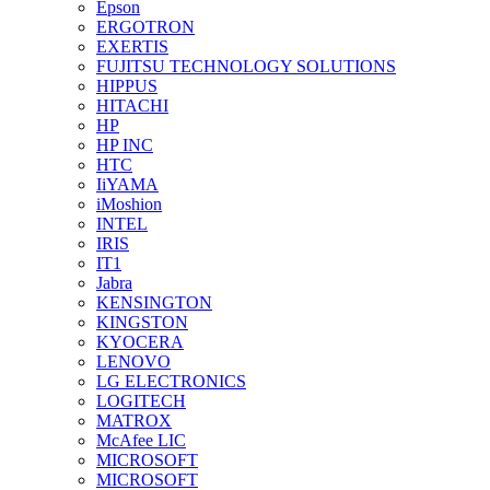
Epson
ERGOTRON
EXERTIS
FUJITSU TECHNOLOGY SOLUTIONS
HIPPUS
HITACHI
HP
HP INC
HTC
IiYAMA
iMoshion
INTEL
IRIS
IT1
Jabra
KENSINGTON
KINGSTON
KYOCERA
LENOVO
LG ELECTRONICS
LOGITECH
MATROX
McAfee LIC
MICROSOFT
MICROSOFT