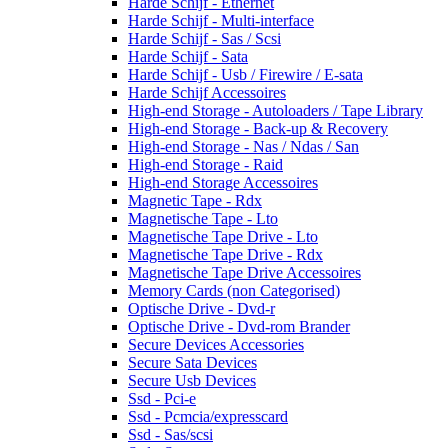
Harde Schijf - Ethernet
Harde Schijf - Multi-interface
Harde Schijf - Sas / Scsi
Harde Schijf - Sata
Harde Schijf - Usb / Firewire / E-sata
Harde Schijf Accessoires
High-end Storage - Autoloaders / Tape Library
High-end Storage - Back-up & Recovery
High-end Storage - Nas / Ndas / San
High-end Storage - Raid
High-end Storage Accessoires
Magnetic Tape - Rdx
Magnetische Tape - Lto
Magnetische Tape Drive - Lto
Magnetische Tape Drive - Rdx
Magnetische Tape Drive Accessoires
Memory Cards (non Categorised)
Optische Drive - Dvd-r
Optische Drive - Dvd-rom Brander
Secure Devices Accessories
Secure Sata Devices
Secure Usb Devices
Ssd - Pci-e
Ssd - Pcmcia/expresscard
Ssd - Sas/scsi