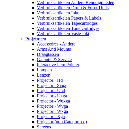
Verbruiksartikelen Andere Benodigdheden
Verbruiksartikelen Drum & Fuser Units
Verbruiksartikelen Inkt
Verbruiksartikelen Papers & Labels
Verbruiksartikelen Tapecartridges
Verbruiksartikelen Tonercartridges
Verbruiksartikelen Vaste Inkt
Projectoren
Accessoires - Andere
Arms And Mounts
Draagtassen
Garantie & Service
Interactive Pen/ Pointer
Lampen
Lenzen
Projector - Hd
Projector - Svga
Projector - Uhd
Projector - Uxga
Projector - Wuxga
Projector - Wvga
Projector - Wxga
Projector - Xga
Projector (non Categorised)
Screens