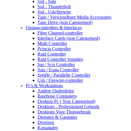
Ssd - Sata
Ssd - Thunderbolt
Ssd - Usb/firewire
Tape / Verwisselbare Media Accessoires
Tape Drive (non Categorised)
Opslagcontrollers & Interfaces
Fibre Channel-controller
Interface Cards (non Categorised)
Multi Controller
Pcmcia Controller
Raid Controller
Raid Controller Supplies
Sas / Scsi Controller
Sata / Esata Controller
Seriële / Parallelle Controller
Usb / Firewire-controller
Pc's & Workstations
Andere Onderdelen
Barebone Computers
Desktop Pc ( Non Categorised)
Desktops - Professioneel Gebruik
Desktops Voor Thuisgebruik
Diensten & Garanties
Diversen
Kassalades