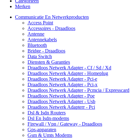
Categorieën
Merken
Communicatie En Netwerkproducten
Access Point
Accessoires - Draadloos
Antenne
Antennekabels
Bluetooth
Bridge - Draadloos
Data Switch
Diensten & Garanties
Draadloos Netwerk Adapter - Cf / Sd / Xd
Draadloos Netwerk Adapter - Homeplug
Draadloos Netwerk Adapter - Pci-e
Draadloos Netwerk Adapter - Pci-x
Draadloos Netwerk Adapter - Pcmcia / Expresscard
Draadloos Netwerk Adapter - Poe
Draadloos Netwerk Adapter - Usb
Draadloos Netwerk Adapterr - Pci
Dsl & Isdn Routers
Dsl En Isdn-modems
Firewall / Vpn / Gateway - Draadloos
Gps-apparaten
Gsm & Umts Modems