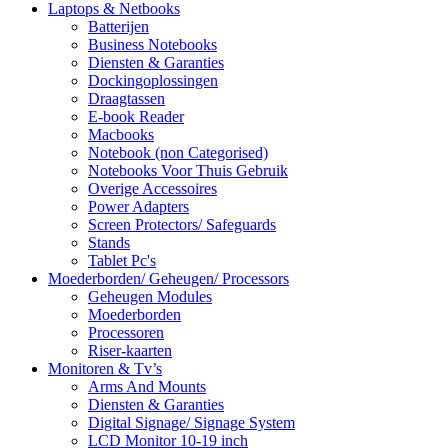
Laptops & Netbooks
Batterijen
Business Notebooks
Diensten & Garanties
Dockingoplossingen
Draagtassen
E-book Reader
Macbooks
Notebook (non Categorised)
Notebooks Voor Thuis Gebruik
Overige Accessoires
Power Adapters
Screen Protectors/ Safeguards
Stands
Tablet Pc's
Moederborden/ Geheugen/ Processors
Geheugen Modules
Moederborden
Processoren
Riser-kaarten
Monitoren & Tv’s
Arms And Mounts
Diensten & Garanties
Digital Signage/ Signage System
LCD Monitor 10-19 inch