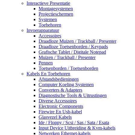
Interactieve Presentatie
Montagesystemen
Projectieschermen
Systemen
Toebehoren
Invoerapparatuur
Accessoires
Draadloze Muizen / Trackball / Presenter
Draadloze Toetsenborden / Keypads
Grafische Tablet / Digitale Notepad
Muizen / Trackball / Presenter
Pennen
Toetsenborden / Toetsenborden
Kabels En Toebehoren
Afstandsbedieningen
Computer Koeling Systemen
Converters & Adapters
Diagnostische Tools & Uitrustingen
Diverse Accessoires
Electronic Components
Firewire En Usb-kabel
Glasvezel Kabels
Ide / Floppy / Scsi / Sas / Sata / Esata
Input Device Uitbreiding & Kvm-kabels
Netwerken Ethernet-kabels