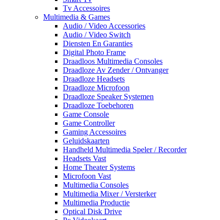
Tv Accessoires
Multimedia & Games
Audio / Video Accessories
Audio / Video Switch
Diensten En Garanties
Digital Photo Frame
Draadloos Multimedia Consoles
Draadloze Av Zender / Ontvanger
Draadloze Headsets
Draadloze Microfoon
Draadloze Speaker Systemen
Draadloze Toebehoren
Game Console
Game Controller
Gaming Accessoires
Geluidskaarten
Handheld Multimedia Speler / Recorder
Headsets Vast
Home Theater Systems
Microfoon Vast
Multimedia Consoles
Multimedia Mixer / Versterker
Multimedia Productie
Optical Disk Drive