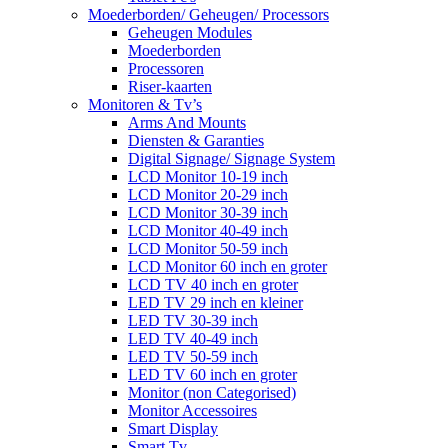
Moederborden/ Geheugen/ Processors
Geheugen Modules
Moederborden
Processoren
Riser-kaarten
Monitoren & Tv’s
Arms And Mounts
Diensten & Garanties
Digital Signage/ Signage System
LCD Monitor 10-19 inch
LCD Monitor 20-29 inch
LCD Monitor 30-39 inch
LCD Monitor 40-49 inch
LCD Monitor 50-59 inch
LCD Monitor 60 inch en groter
LCD TV 40 inch en groter
LED TV 29 inch en kleiner
LED TV 30-39 inch
LED TV 40-49 inch
LED TV 50-59 inch
LED TV 60 inch en groter
Monitor (non Categorised)
Monitor Accessoires
Smart Display
Smart Tv