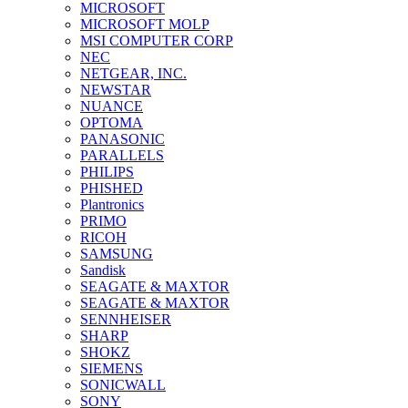
MICROSOFT
MICROSOFT MOLP
MSI COMPUTER CORP
NEC
NETGEAR, INC.
NEWSTAR
NUANCE
OPTOMA
PANASONIC
PARALLELS
PHILIPS
PHISHED
Plantronics
PRIMO
RICOH
SAMSUNG
Sandisk
SEAGATE & MAXTOR
SEAGATE & MAXTOR
SENNHEISER
SHARP
SHOKZ
SIEMENS
SONICWALL
SONY