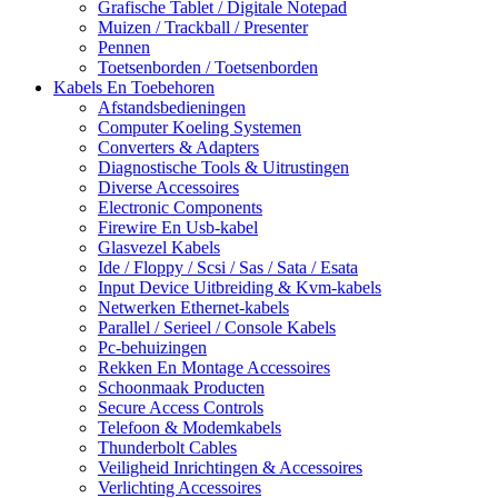
Grafische Tablet / Digitale Notepad
Muizen / Trackball / Presenter
Pennen
Toetsenborden / Toetsenborden
Kabels En Toebehoren
Afstandsbedieningen
Computer Koeling Systemen
Converters & Adapters
Diagnostische Tools & Uitrustingen
Diverse Accessoires
Electronic Components
Firewire En Usb-kabel
Glasvezel Kabels
Ide / Floppy / Scsi / Sas / Sata / Esata
Input Device Uitbreiding & Kvm-kabels
Netwerken Ethernet-kabels
Parallel / Serieel / Console Kabels
Pc-behuizingen
Rekken En Montage Accessoires
Schoonmaak Producten
Secure Access Controls
Telefoon & Modemkabels
Thunderbolt Cables
Veiligheid Inrichtingen & Accessoires
Verlichting Accessoires