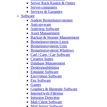
Server Rack Kasten & Opties
Server-computers
Services & Garanties
Software
Andere Besturingssystemen
Anti-spyware
Antivirus Software
Asset Management
Backup & Storage Management
Besturingssysteem Linux
Besturingssysteem Unix
Besturingssysteem Windows
Cad / Cam / Cae Software
Creative Suites
Database Management
Desktoppublishing
Emulatie Software
Encryption Software
Fax Software
Games
Graphics & Illustratie Software
Internet/web Filtering
Intrusion Detection
Mail Client Software
Mail Server Software