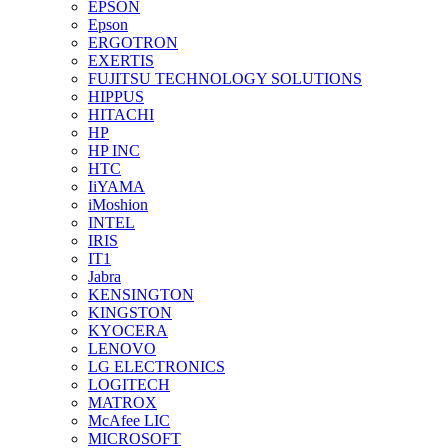
EPSON
Epson
ERGOTRON
EXERTIS
FUJITSU TECHNOLOGY SOLUTIONS
HIPPUS
HITACHI
HP
HP INC
HTC
IiYAMA
iMoshion
INTEL
IRIS
IT1
Jabra
KENSINGTON
KINGSTON
KYOCERA
LENOVO
LG ELECTRONICS
LOGITECH
MATROX
McAfee LIC
MICROSOFT