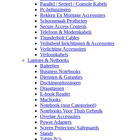
Parallel / Serieel / Console Kabels
Pc-behuizingen
Rekken En Montage Accessoires
Schoonmaak Producten
Secure Access Controls
Telefoon & Modemkabels
Thunderbolt Cables
Veiligheid Inrichtingen & Accessoires
Verlichting Accessoires
Verloopkabels
Laptops & Netbooks
Batterijen
Business Notebooks
Diensten & Garanties
Dockingoplossingen
Draagtassen
E-book Reader
Macbooks
Notebook (non Categorised)
Notebooks Voor Thuis Gebruik
Overige Accessoires
Power Adapters
Screen Protectors/ Safeguards
Stands
Tablet Pc's