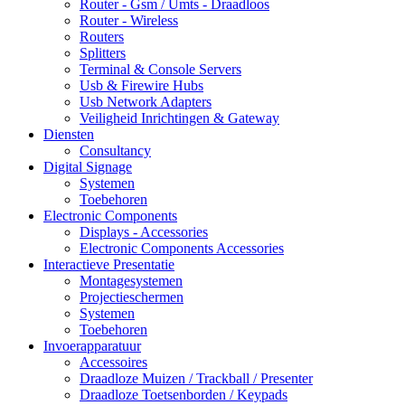
Router - Gsm / Umts - Draadloos
Router - Wireless
Routers
Splitters
Terminal & Console Servers
Usb & Firewire Hubs
Usb Network Adapters
Veiligheid Inrichtingen & Gateway
Diensten
Consultancy
Digital Signage
Systemen
Toebehoren
Electronic Components
Displays - Accessories
Electronic Components Accessories
Interactieve Presentatie
Montagesystemen
Projectieschermen
Systemen
Toebehoren
Invoerapparatuur
Accessoires
Draadloze Muizen / Trackball / Presenter
Draadloze Toetsenborden / Keypads