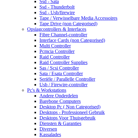
Ssd - Sata
Ssd - Thunderbolt
Ssd - Usb/firewire
Tape / Verwisselbare Media Accessoires
Tape Drive (non Categorised)
Opslagcontrollers & Interfaces
Fibre Channel-controller
Interface Cards (non Categorised)
Multi Controller
Pcmcia Controller
Raid Controller
Raid Controller Supplies
Sas / Scsi Controller
Sata / Esata Controller
Seriële / Parallelle Controller
Usb / Firewire-controller
Pc's & Workstations
Andere Onderdelen
Barebone Computers
Desktop Pc ( Non Categorised)
Desktops - Professioneel Gebruik
Desktops Voor Thuisgebruik
Diensten & Garanties
Diversen
Kassalades