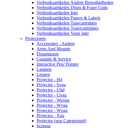
Verbruiksartikelen Andere Benodigdheden
Verbruiksartikelen Drum & Fuser Units
Verbruiksartikelen Inkt
Verbruiksartikelen Papers & Labels
Verbruiksartikelen Tapecartridges
Verbruiksartikelen Tonercartridges
Verbruiksartikelen Vaste Inkt
Projectoren
Accessoires - Andere
Arms And Mounts
Draagtassen
Garantie & Service
Interactive Pen/ Pointer
Lampen
Lenzen
Projector - Hd
Projector - Svga
Projector - Uhd
Projector - Uxga
Projector - Wuxga
Projector - Wvga
Projector - Wxga
Projector - Xga
Projector (non Categorised)
Screens