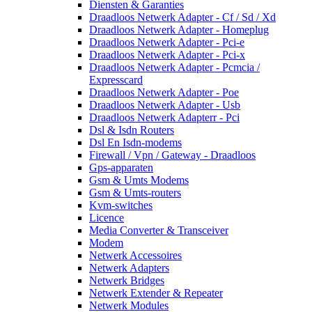
Diensten & Garanties
Draadloos Netwerk Adapter - Cf / Sd / Xd
Draadloos Netwerk Adapter - Homeplug
Draadloos Netwerk Adapter - Pci-e
Draadloos Netwerk Adapter - Pci-x
Draadloos Netwerk Adapter - Pcmcia /
Expresscard
Draadloos Netwerk Adapter - Poe
Draadloos Netwerk Adapter - Usb
Draadloos Netwerk Adapterr - Pci
Dsl & Isdn Routers
Dsl En Isdn-modems
Firewall / Vpn / Gateway - Draadloos
Gps-apparaten
Gsm & Umts Modems
Gsm & Umts-routers
Kvm-switches
Licence
Media Converter & Transceiver
Modem
Netwerk Accessoires
Netwerk Adapters
Netwerk Bridges
Netwerk Extender & Repeater
Netwerk Modules