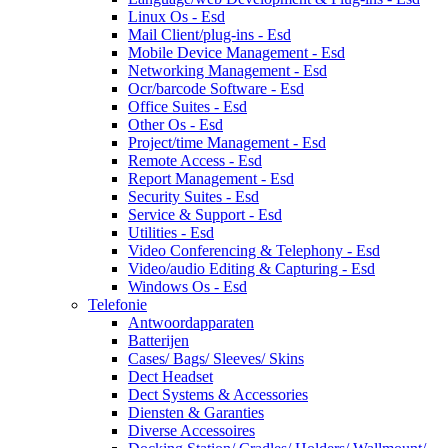
Linux Os - Esd
Mail Client/plug-ins - Esd
Mobile Device Management - Esd
Networking Management - Esd
Ocr/barcode Software - Esd
Office Suites - Esd
Other Os - Esd
Project/time Management - Esd
Remote Access - Esd
Report Management - Esd
Security Suites - Esd
Service & Support - Esd
Utilities - Esd
Video Conferencing & Telephony - Esd
Video/audio Editing & Capturing - Esd
Windows Os - Esd
Telefonie
Antwoordapparaten
Batterijen
Cases/ Bags/ Sleeves/ Skins
Dect Headset
Dect Systems & Accessories
Diensten & Garanties
Diverse Accessoires