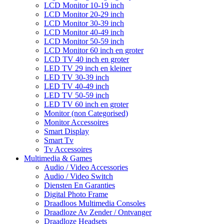
LCD Monitor 10-19 inch
LCD Monitor 20-29 inch
LCD Monitor 30-39 inch
LCD Monitor 40-49 inch
LCD Monitor 50-59 inch
LCD Monitor 60 inch en groter
LCD TV 40 inch en groter
LED TV 29 inch en kleiner
LED TV 30-39 inch
LED TV 40-49 inch
LED TV 50-59 inch
LED TV 60 inch en groter
Monitor (non Categorised)
Monitor Accessoires
Smart Display
Smart Tv
Tv Accessoires
Multimedia & Games
Audio / Video Accessories
Audio / Video Switch
Diensten En Garanties
Digital Photo Frame
Draadloos Multimedia Consoles
Draadloze Av Zender / Ontvanger
Draadloze Headsets