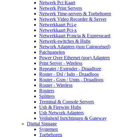
Netwerk Pci Kaart
Netwerk Print Servers
Netwerk Time-servers & Toebehoren
Netwerk Video Recorder & Server
Netwerkkaart Pci-e
Netwerkkaart Pci-x
Netwerkkaart Pcmcia & Expresscard
Netwerk-switches & Hubs
Network Adapters (non Categorised)
Patchpanelen
Power Over Ethernet (poe) Adapters
Print Server - Wireless
Repeater / Extender - Draadloze
Router - Dsl / Isdn - Draadloos
Router - Gsm / Umts - Draadloos
Router - Wireless
Routers
Splitters
Terminal & Console Servers
Usb & Firewire Hubs
Usb Network Adapters
Veiligheid Inrichtingen & Gateway
Digital Signage
Systemen
Toebehoren