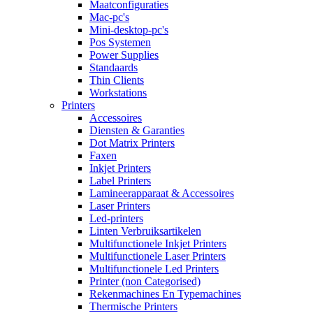
Maatconfiguraties
Mac-pc's
Mini-desktop-pc's
Pos Systemen
Power Supplies
Standaards
Thin Clients
Workstations
Printers
Accessoires
Diensten & Garanties
Dot Matrix Printers
Faxen
Inkjet Printers
Label Printers
Lamineerapparaat & Accessoires
Laser Printers
Led-printers
Linten Verbruiksartikelen
Multifunctionele Inkjet Printers
Multifunctionele Laser Printers
Multifunctionele Led Printers
Printer (non Categorised)
Rekenmachines En Typemachines
Thermische Printers