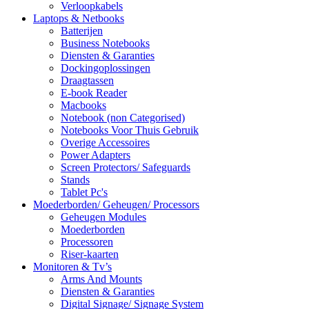
Verloopkabels
Laptops & Netbooks
Batterijen
Business Notebooks
Diensten & Garanties
Dockingoplossingen
Draagtassen
E-book Reader
Macbooks
Notebook (non Categorised)
Notebooks Voor Thuis Gebruik
Overige Accessoires
Power Adapters
Screen Protectors/ Safeguards
Stands
Tablet Pc's
Moederborden/ Geheugen/ Processors
Geheugen Modules
Moederborden
Processoren
Riser-kaarten
Monitoren & Tv’s
Arms And Mounts
Diensten & Garanties
Digital Signage/ Signage System