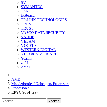
SV
SYMANTEC
TARGUS
testbrand
TP-LINK TECHNOLOGIES
TRUST
TRUST
VASCO DATA SECURITY
VAUDE
VEEAM
VOGELS
WESTERN DIGITAL
XEROX & VISIONEER
Yealink
zefal
ZYXEL
AMD
Moederborden/ Geheugen/ Processors
Processoren
EPYC 9654 Tray
Zoeken