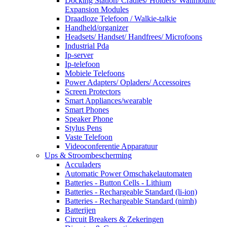
Docking Station/ Cradles/ Holders/ Wallmount/
Expansion Modules
Draadloze Telefoon / Walkie-talkie
Handheld/organizer
Headsets/ Handset/ Handfrees/ Microfoons
Industrial Pda
Ip-server
Ip-telefoon
Mobiele Telefoons
Power Adapters/ Opladers/ Accessoires
Screen Protectors
Smart Appliances/wearable
Smart Phones
Speaker Phone
Stylus Pens
Vaste Telefoon
Videoconferentie Apparatuur
Ups & Stroombescherming
Acculaders
Automatic Power Omschakelautomaten
Batteries - Button Cells - Lithium
Batteries - Rechargeable Standard (li-ion)
Batteries - Rechargeable Standard (nimh)
Batterijen
Circuit Breakers & Zekeringen