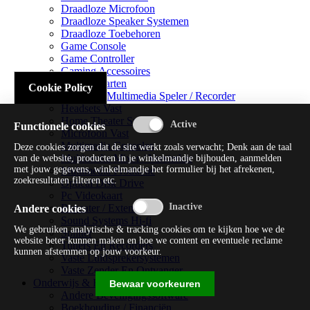
Draadloze Microfoon
Draadloze Speaker Systemen
Draadloze Toebehoren
Game Console
Game Controller
Gaming Accessoires
Geluidskaarten
Cookie Policy
Handheld Multimedia Speler / Recorder
Headsets Vast
Home Theater Systems
Functionele cookies
Microfoon Vast
Multimedia Consoles
Deze cookies zorgen dat de site werkt zoals verwacht; Denk aan de taal
Multimedia Mixer / Versterker
van de website, producten in je winkelmandje bijhouden, aanmelden
met jouw gegevens, winkelmandje het formulier bij het afrekenen,
Multimedia Productie
zoekresultaten filteren etc.
Optical Disk Drive
Pc Videokaart
Repeater / Extender
Andere cookies
Sound Systems Hi-fi
We gebruiken analytische & tracking cookies om te kijken hoe we de
Splitter
website beter kunnen maken en hoe we content en eventuele reclame
Tuners En Recorders
kunnen afstemmen op jouw voorkeur.
Vaste Luidsprekersystemen
Vaste Zender En Ontvanger
Onderwijs & Recreatie
Bewaar voorkeuren
Andere Beveiligingssoftware
Boekhouding / Financiën