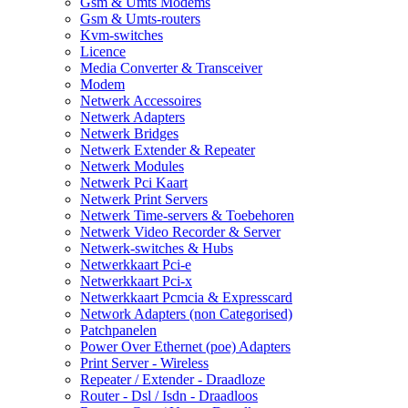
Gsm & Umts Modems
Gsm & Umts-routers
Kvm-switches
Licence
Media Converter & Transceiver
Modem
Netwerk Accessoires
Netwerk Adapters
Netwerk Bridges
Netwerk Extender & Repeater
Netwerk Modules
Netwerk Pci Kaart
Netwerk Print Servers
Netwerk Time-servers & Toebehoren
Netwerk Video Recorder & Server
Netwerk-switches & Hubs
Netwerkkaart Pci-e
Netwerkkaart Pci-x
Netwerkkaart Pcmcia & Expresscard
Network Adapters (non Categorised)
Patchpanelen
Power Over Ethernet (poe) Adapters
Print Server - Wireless
Repeater / Extender - Draadloze
Router - Dsl / Isdn - Draadloos