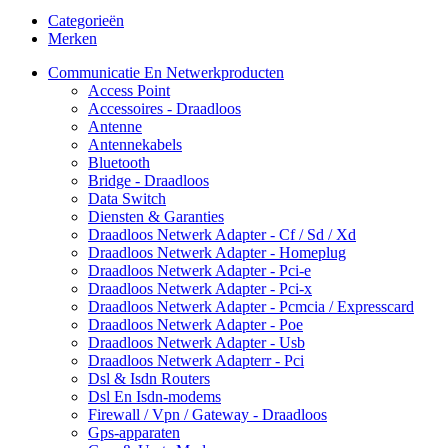
Categorieën
Merken
Communicatie En Netwerkproducten
Access Point
Accessoires - Draadloos
Antenne
Antennekabels
Bluetooth
Bridge - Draadloos
Data Switch
Diensten & Garanties
Draadloos Netwerk Adapter - Cf / Sd / Xd
Draadloos Netwerk Adapter - Homeplug
Draadloos Netwerk Adapter - Pci-e
Draadloos Netwerk Adapter - Pci-x
Draadloos Netwerk Adapter - Pcmcia / Expresscard
Draadloos Netwerk Adapter - Poe
Draadloos Netwerk Adapter - Usb
Draadloos Netwerk Adapterr - Pci
Dsl & Isdn Routers
Dsl En Isdn-modems
Firewall / Vpn / Gateway - Draadloos
Gps-apparaten