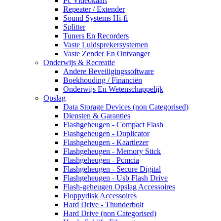
Pc Videokaart
Repeater / Extender
Sound Systems Hi-fi
Splitter
Tuners En Recorders
Vaste Luidsprekersystemen
Vaste Zender En Ontvanger
Onderwijs & Recreatie
Andere Beveiligingssoftware
Boekhouding / Financiën
Onderwijs En Wetenschappelijk
Opslag
Data Storage Devices (non Categorised)
Diensten & Garanties
Flashgeheugen - Compact Flash
Flashgeheugen - Duplicator
Flashgeheugen - Kaartlezer
Flashgeheugen - Memory Stick
Flashgeheugen - Pcmcia
Flashgeheugen - Secure Digital
Flashgeheugen - Usb Flash Drive
Flash-geheugen Opslag Accessoires
Floppydisk Accessoires
Hard Drive - Thunderbolt
Hard Drive (non Categorised)