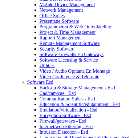
Mobile Device Management
Netwerk Management
Office Suites
Presentatie Software
Programmeren & Web Ontwikkeling
Project & Time Management
Rapport Management
Remote Management Software
Security Software
Software Firewalls En Gateways
Software Licensing & Service
Utilities
Video / Audio Opname En Montage
Video Conference & Telefonie
Software Esd
Back-up & Storage Management - Esd
Cad/cam/cae - Esd
Communication Suites - Esd
Education & Scientific/edutainment - Esd
Emulation/virtualization - Esd
Encryption Software - Esd
Firewall/gateways - Esd
Internet/web Filtering - Esd
Intrusion Detection - Esd
Language/web Development & Plug-ins - Esd