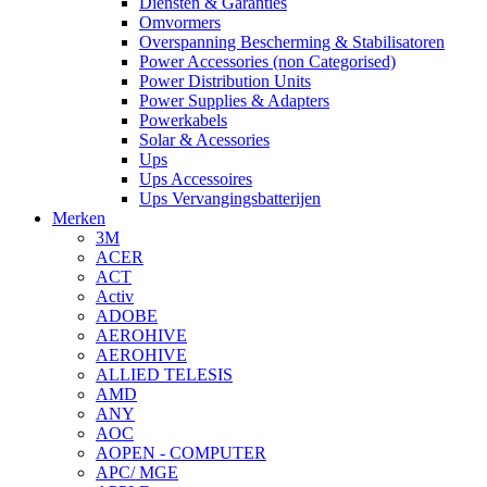
Diensten & Garanties
Omvormers
Overspanning Bescherming & Stabilisatoren
Power Accessories (non Categorised)
Power Distribution Units
Power Supplies & Adapters
Powerkabels
Solar & Acessories
Ups
Ups Accessoires
Ups Vervangingsbatterijen
Merken
3M
ACER
ACT
Activ
ADOBE
AEROHIVE
AEROHIVE
ALLIED TELESIS
AMD
ANY
AOC
AOPEN - COMPUTER
APC/ MGE