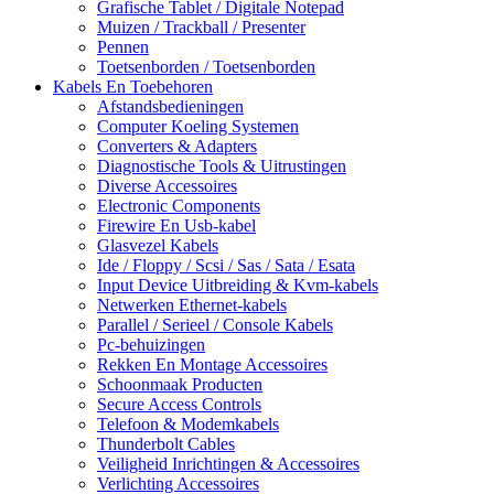
Grafische Tablet / Digitale Notepad
Muizen / Trackball / Presenter
Pennen
Toetsenborden / Toetsenborden
Kabels En Toebehoren
Afstandsbedieningen
Computer Koeling Systemen
Converters & Adapters
Diagnostische Tools & Uitrustingen
Diverse Accessoires
Electronic Components
Firewire En Usb-kabel
Glasvezel Kabels
Ide / Floppy / Scsi / Sas / Sata / Esata
Input Device Uitbreiding & Kvm-kabels
Netwerken Ethernet-kabels
Parallel / Serieel / Console Kabels
Pc-behuizingen
Rekken En Montage Accessoires
Schoonmaak Producten
Secure Access Controls
Telefoon & Modemkabels
Thunderbolt Cables
Veiligheid Inrichtingen & Accessoires
Verlichting Accessoires