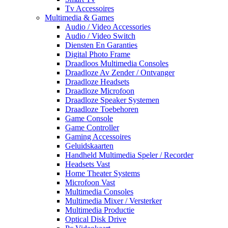
Tv Accessoires
Multimedia & Games
Audio / Video Accessories
Audio / Video Switch
Diensten En Garanties
Digital Photo Frame
Draadloos Multimedia Consoles
Draadloze Av Zender / Ontvanger
Draadloze Headsets
Draadloze Microfoon
Draadloze Speaker Systemen
Draadloze Toebehoren
Game Console
Game Controller
Gaming Accessoires
Geluidskaarten
Handheld Multimedia Speler / Recorder
Headsets Vast
Home Theater Systems
Microfoon Vast
Multimedia Consoles
Multimedia Mixer / Versterker
Multimedia Productie
Optical Disk Drive