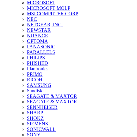
MICROSOFT
MICROSOFT MOLP
MSI COMPUTER CORP
NEC
NETGEAR, INC.
NEWSTAR
NUANCE
OPTOMA
PANASONIC
PARALLELS
PHILIPS
PHISHED
Plantronics
PRIMO
RICOH
SAMSUNG
Sandisk
SEAGATE & MAXTOR
SEAGATE & MAXTOR
SENNHEISER
SHARP
SHOKZ
SIEMENS
SONICWALL
SONY