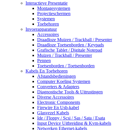
Interactieve Presentatie
Montagesystemen
Projectieschermen
Systemen
Toebehoren
Invoerapparatuur
Accessoires
Draadloze Muizen / Trackball / Presenter
Draadloze Toetsenborden / Keypads
Grafische Tablet / Digitale Notepad
Muizen / Trackball / Presenter
Pennen
Toetsenborden / Toetsenborden
Kabels En Toebehoren
Afstandsbedieningen
Computer Koeling Systemen
Converters & Adapters
Diagnostische Tools & Uitrustingen
Diverse Accessoires
Electronic Components
Firewire En Usb-kabel
Glasvezel Kabels
Ide / Floppy / Scsi / Sas / Sata / Esata
Input Device Uitbreiding & Kvm-kabels
Netwerken Ethernet-kabels