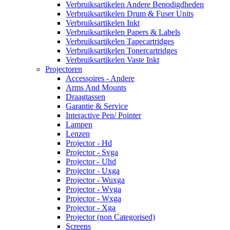
Verbruiksartikelen Andere Benodigdheden
Verbruiksartikelen Drum & Fuser Units
Verbruiksartikelen Inkt
Verbruiksartikelen Papers & Labels
Verbruiksartikelen Tapecartridges
Verbruiksartikelen Tonercartridges
Verbruiksartikelen Vaste Inkt
Projectoren
Accessoires - Andere
Arms And Mounts
Draagtassen
Garantie & Service
Interactive Pen/ Pointer
Lampen
Lenzen
Projector - Hd
Projector - Svga
Projector - Uhd
Projector - Uxga
Projector - Wuxga
Projector - Wvga
Projector - Wxga
Projector - Xga
Projector (non Categorised)
Screens