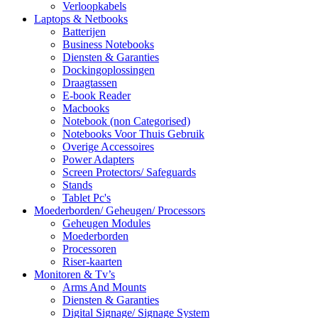
Verloopkabels
Laptops & Netbooks
Batterijen
Business Notebooks
Diensten & Garanties
Dockingoplossingen
Draagtassen
E-book Reader
Macbooks
Notebook (non Categorised)
Notebooks Voor Thuis Gebruik
Overige Accessoires
Power Adapters
Screen Protectors/ Safeguards
Stands
Tablet Pc's
Moederborden/ Geheugen/ Processors
Geheugen Modules
Moederborden
Processoren
Riser-kaarten
Monitoren & Tv’s
Arms And Mounts
Diensten & Garanties
Digital Signage/ Signage System