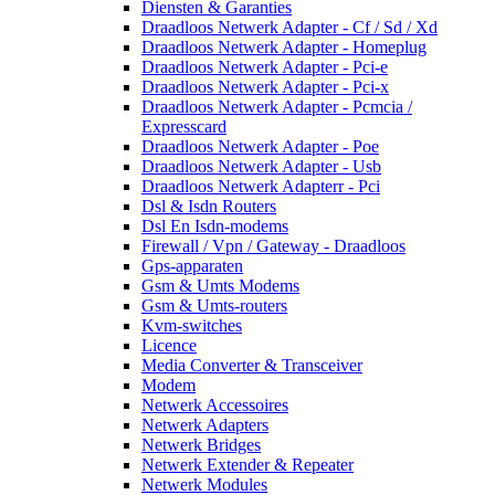
Diensten & Garanties
Draadloos Netwerk Adapter - Cf / Sd / Xd
Draadloos Netwerk Adapter - Homeplug
Draadloos Netwerk Adapter - Pci-e
Draadloos Netwerk Adapter - Pci-x
Draadloos Netwerk Adapter - Pcmcia /
Expresscard
Draadloos Netwerk Adapter - Poe
Draadloos Netwerk Adapter - Usb
Draadloos Netwerk Adapterr - Pci
Dsl & Isdn Routers
Dsl En Isdn-modems
Firewall / Vpn / Gateway - Draadloos
Gps-apparaten
Gsm & Umts Modems
Gsm & Umts-routers
Kvm-switches
Licence
Media Converter & Transceiver
Modem
Netwerk Accessoires
Netwerk Adapters
Netwerk Bridges
Netwerk Extender & Repeater
Netwerk Modules