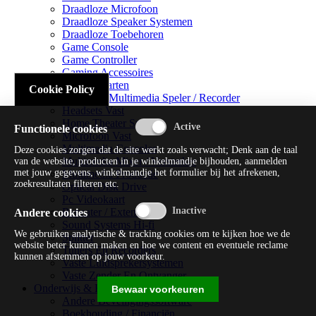
Draadloze Microfoon
Draadloze Speaker Systemen
Draadloze Toebehoren
Game Console
Game Controller
Gaming Accessoires
Geluidskaarten
Cookie Policy
Handheld Multimedia Speler / Recorder
Headsets Vast
Home Theater Systems
Functionele cookies
Microfoon Vast
Multimedia Consoles
Deze cookies zorgen dat de site werkt zoals verwacht; Denk aan de taal
Multimedia Mixer / Versterker
van de website, producten in je winkelmandje bijhouden, aanmelden
met jouw gegevens, winkelmandje het formulier bij het afrekenen,
Multimedia Productie
zoekresultaten filteren etc.
Optical Disk Drive
Pc Videokaart
Repeater / Extender
Andere cookies
Sound Systems Hi-fi
We gebruiken analytische & tracking cookies om te kijken hoe we de
Splitter
website beter kunnen maken en hoe we content en eventuele reclame
Tuners En Recorders
kunnen afstemmen op jouw voorkeur.
Vaste Luidsprekersystemen
Vaste Zender En Ontvanger
Onderwijs & Recreatie
Bewaar voorkeuren
Andere Beveiligingssoftware
Boekhouding / Financiën