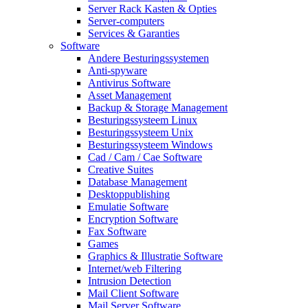
Server Rack Kasten & Opties
Server-computers
Services & Garanties
Software
Andere Besturingssystemen
Anti-spyware
Antivirus Software
Asset Management
Backup & Storage Management
Besturingssysteem Linux
Besturingssysteem Unix
Besturingssysteem Windows
Cad / Cam / Cae Software
Creative Suites
Database Management
Desktoppublishing
Emulatie Software
Encryption Software
Fax Software
Games
Graphics & Illustratie Software
Internet/web Filtering
Intrusion Detection
Mail Client Software
Mail Server Software