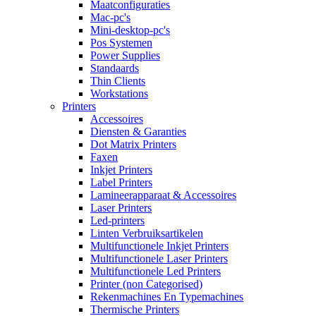
Maatconfiguraties
Mac-pc's
Mini-desktop-pc's
Pos Systemen
Power Supplies
Standaards
Thin Clients
Workstations
Printers
Accessoires
Diensten & Garanties
Dot Matrix Printers
Faxen
Inkjet Printers
Label Printers
Lamineerapparaat & Accessoires
Laser Printers
Led-printers
Linten Verbruiksartikelen
Multifunctionele Inkjet Printers
Multifunctionele Laser Printers
Multifunctionele Led Printers
Printer (non Categorised)
Rekenmachines En Typemachines
Thermische Printers