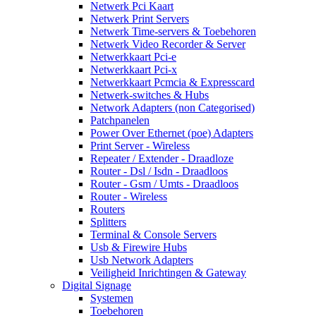
Netwerk Pci Kaart
Netwerk Print Servers
Netwerk Time-servers & Toebehoren
Netwerk Video Recorder & Server
Netwerkkaart Pci-e
Netwerkkaart Pci-x
Netwerkkaart Pcmcia & Expresscard
Netwerk-switches & Hubs
Network Adapters (non Categorised)
Patchpanelen
Power Over Ethernet (poe) Adapters
Print Server - Wireless
Repeater / Extender - Draadloze
Router - Dsl / Isdn - Draadloos
Router - Gsm / Umts - Draadloos
Router - Wireless
Routers
Splitters
Terminal & Console Servers
Usb & Firewire Hubs
Usb Network Adapters
Veiligheid Inrichtingen & Gateway
Digital Signage
Systemen
Toebehoren