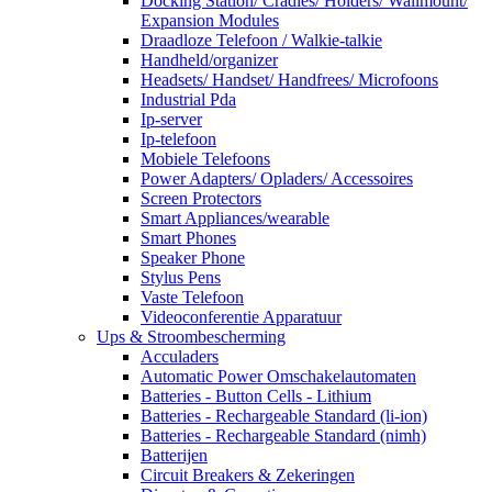
Docking Station/ Cradles/ Holders/ Wallmount/
Expansion Modules
Draadloze Telefoon / Walkie-talkie
Handheld/organizer
Headsets/ Handset/ Handfrees/ Microfoons
Industrial Pda
Ip-server
Ip-telefoon
Mobiele Telefoons
Power Adapters/ Opladers/ Accessoires
Screen Protectors
Smart Appliances/wearable
Smart Phones
Speaker Phone
Stylus Pens
Vaste Telefoon
Videoconferentie Apparatuur
Ups & Stroombescherming
Acculaders
Automatic Power Omschakelautomaten
Batteries - Button Cells - Lithium
Batteries - Rechargeable Standard (li-ion)
Batteries - Rechargeable Standard (nimh)
Batterijen
Circuit Breakers & Zekeringen