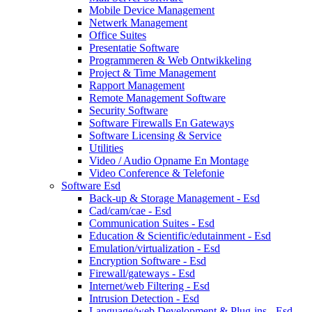
Mobile Device Management
Netwerk Management
Office Suites
Presentatie Software
Programmeren & Web Ontwikkeling
Project & Time Management
Rapport Management
Remote Management Software
Security Software
Software Firewalls En Gateways
Software Licensing & Service
Utilities
Video / Audio Opname En Montage
Video Conference & Telefonie
Software Esd
Back-up & Storage Management - Esd
Cad/cam/cae - Esd
Communication Suites - Esd
Education & Scientific/edutainment - Esd
Emulation/virtualization - Esd
Encryption Software - Esd
Firewall/gateways - Esd
Internet/web Filtering - Esd
Intrusion Detection - Esd
Language/web Development & Plug-ins - Esd