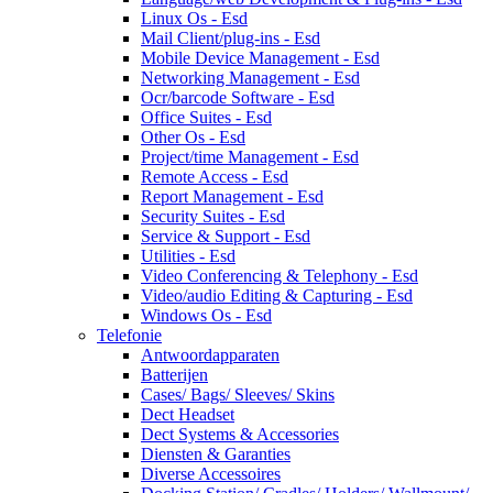
Linux Os - Esd
Mail Client/plug-ins - Esd
Mobile Device Management - Esd
Networking Management - Esd
Ocr/barcode Software - Esd
Office Suites - Esd
Other Os - Esd
Project/time Management - Esd
Remote Access - Esd
Report Management - Esd
Security Suites - Esd
Service & Support - Esd
Utilities - Esd
Video Conferencing & Telephony - Esd
Video/audio Editing & Capturing - Esd
Windows Os - Esd
Telefonie
Antwoordapparaten
Batterijen
Cases/ Bags/ Sleeves/ Skins
Dect Headset
Dect Systems & Accessories
Diensten & Garanties
Diverse Accessoires