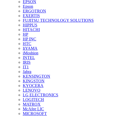
EPSON
Epson
ERGOTRON
EXERTIS
FUJITSU TECHNOLOGY SOLUTIONS
HIPPUS
HITACHI
HP
HP INC
HTC
IiYAMA
iMoshion
INTEL
IRIS
IT1
Jabra
KENSINGTON
KINGSTON
KYOCERA
LENOVO
LG ELECTRONICS
LOGITECH
MATROX
McAfee LIC
MICROSOFT