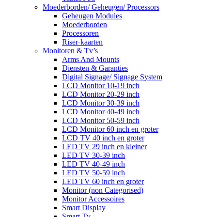
Moederborden/ Geheugen/ Processors
Geheugen Modules
Moederborden
Processoren
Riser-kaarten
Monitoren & Tv’s
Arms And Mounts
Diensten & Garanties
Digital Signage/ Signage System
LCD Monitor 10-19 inch
LCD Monitor 20-29 inch
LCD Monitor 30-39 inch
LCD Monitor 40-49 inch
LCD Monitor 50-59 inch
LCD Monitor 60 inch en groter
LCD TV 40 inch en groter
LED TV 29 inch en kleiner
LED TV 30-39 inch
LED TV 40-49 inch
LED TV 50-59 inch
LED TV 60 inch en groter
Monitor (non Categorised)
Monitor Accessoires
Smart Display
Smart Tv