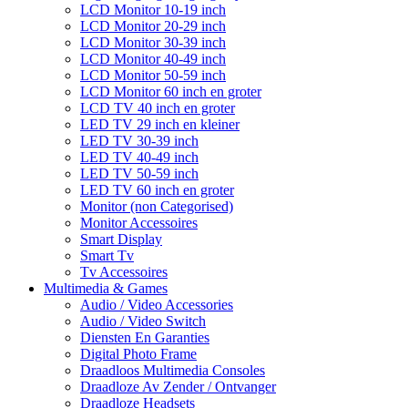
LCD Monitor 10-19 inch
LCD Monitor 20-29 inch
LCD Monitor 30-39 inch
LCD Monitor 40-49 inch
LCD Monitor 50-59 inch
LCD Monitor 60 inch en groter
LCD TV 40 inch en groter
LED TV 29 inch en kleiner
LED TV 30-39 inch
LED TV 40-49 inch
LED TV 50-59 inch
LED TV 60 inch en groter
Monitor (non Categorised)
Monitor Accessoires
Smart Display
Smart Tv
Tv Accessoires
Multimedia & Games
Audio / Video Accessories
Audio / Video Switch
Diensten En Garanties
Digital Photo Frame
Draadloos Multimedia Consoles
Draadloze Av Zender / Ontvanger
Draadloze Headsets