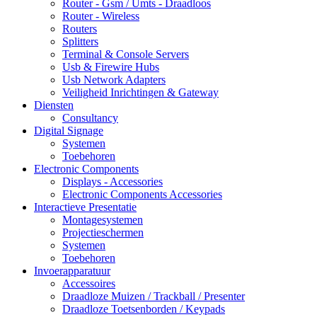
Router - Gsm / Umts - Draadloos
Router - Wireless
Routers
Splitters
Terminal & Console Servers
Usb & Firewire Hubs
Usb Network Adapters
Veiligheid Inrichtingen & Gateway
Diensten
Consultancy
Digital Signage
Systemen
Toebehoren
Electronic Components
Displays - Accessories
Electronic Components Accessories
Interactieve Presentatie
Montagesystemen
Projectieschermen
Systemen
Toebehoren
Invoerapparatuur
Accessoires
Draadloze Muizen / Trackball / Presenter
Draadloze Toetsenborden / Keypads