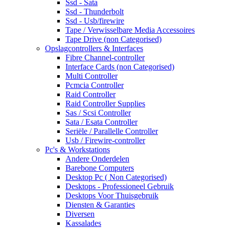
Ssd - Sata
Ssd - Thunderbolt
Ssd - Usb/firewire
Tape / Verwisselbare Media Accessoires
Tape Drive (non Categorised)
Opslagcontrollers & Interfaces
Fibre Channel-controller
Interface Cards (non Categorised)
Multi Controller
Pcmcia Controller
Raid Controller
Raid Controller Supplies
Sas / Scsi Controller
Sata / Esata Controller
Seriële / Parallelle Controller
Usb / Firewire-controller
Pc's & Workstations
Andere Onderdelen
Barebone Computers
Desktop Pc ( Non Categorised)
Desktops - Professioneel Gebruik
Desktops Voor Thuisgebruik
Diensten & Garanties
Diversen
Kassalades