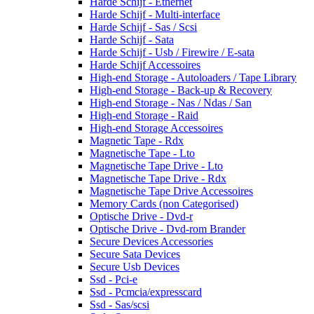
Harde Schijf - Ethernet
Harde Schijf - Multi-interface
Harde Schijf - Sas / Scsi
Harde Schijf - Sata
Harde Schijf - Usb / Firewire / E-sata
Harde Schijf Accessoires
High-end Storage - Autoloaders / Tape Library
High-end Storage - Back-up & Recovery
High-end Storage - Nas / Ndas / San
High-end Storage - Raid
High-end Storage Accessoires
Magnetic Tape - Rdx
Magnetische Tape - Lto
Magnetische Tape Drive - Lto
Magnetische Tape Drive - Rdx
Magnetische Tape Drive Accessoires
Memory Cards (non Categorised)
Optische Drive - Dvd-r
Optische Drive - Dvd-rom Brander
Secure Devices Accessories
Secure Sata Devices
Secure Usb Devices
Ssd - Pci-e
Ssd - Pcmcia/expresscard
Ssd - Sas/scsi