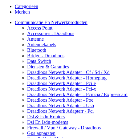
Categorieën
Merken
Communicatie En Netwerkproducten
Access Point
Accessoires - Draadloos
Antenne
Antennekabels
Bluetooth
Bridge - Draadloos
Data Switch
Diensten & Garanties
Draadloos Netwerk Adapter - Cf / Sd / Xd
Draadloos Netwerk Adapter - Homeplug
Draadloos Netwerk Adapter - Pci-e
Draadloos Netwerk Adapter - Pci-x
Draadloos Netwerk Adapter - Pcmcia / Expresscard
Draadloos Netwerk Adapter - Poe
Draadloos Netwerk Adapter - Usb
Draadloos Netwerk Adapterr - Pci
Dsl & Isdn Routers
Dsl En Isdn-modems
Firewall / Vpn / Gateway - Draadloos
Gps-apparaten