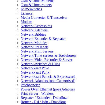
Gsm & Umts Modems
Gsm & Umts-routers
Kvm-switches
Licence
Media Converter & Transceiver
Modem
Netwerk Accessoires
Netwerk Adapters
Netwerk Bridges
Netwerk Extender & Repeater
Netwerk Modules
Netwerk Pci Kaart
Netwerk Print Servers
Netwerk Time-servers & Toebehoren
Netwerk Video Recorder & Server
Netwerk-switches & Hubs
Netwerkkaart Pci-e
Netwerkkaart Pci-x
Netwerkkaart Pcmcia & Expresscard
Network Adapters (non Categorised)
Patchpanelen
Power Over Ethernet (poe) Adapters
Print Server - Wireless
Repeater / Extender - Draadloze
Router - Dsl / Isdn - Draadloos