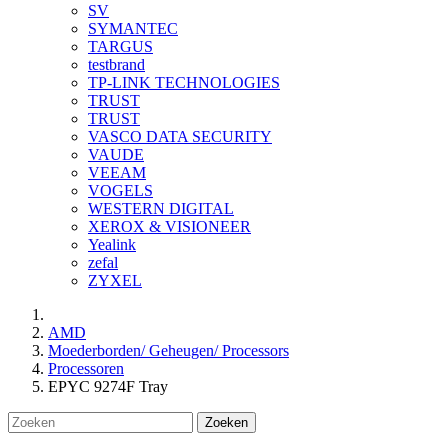
SV
SYMANTEC
TARGUS
testbrand
TP-LINK TECHNOLOGIES
TRUST
TRUST
VASCO DATA SECURITY
VAUDE
VEEAM
VOGELS
WESTERN DIGITAL
XEROX & VISIONEER
Yealink
zefal
ZYXEL
AMD
Moederborden/ Geheugen/ Processors
Processoren
EPYC 9274F Tray
Zoeken