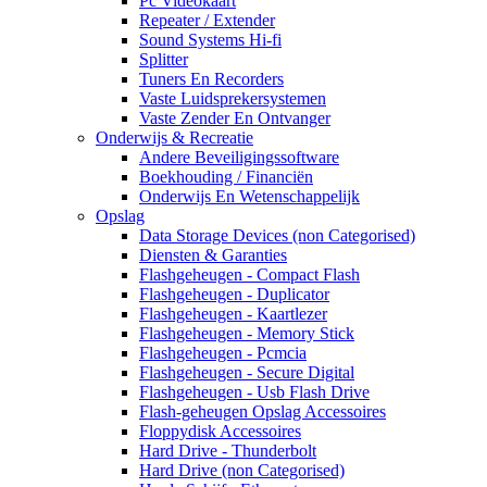
Pc Videokaart
Repeater / Extender
Sound Systems Hi-fi
Splitter
Tuners En Recorders
Vaste Luidsprekersystemen
Vaste Zender En Ontvanger
Onderwijs & Recreatie
Andere Beveiligingssoftware
Boekhouding / Financiën
Onderwijs En Wetenschappelijk
Opslag
Data Storage Devices (non Categorised)
Diensten & Garanties
Flashgeheugen - Compact Flash
Flashgeheugen - Duplicator
Flashgeheugen - Kaartlezer
Flashgeheugen - Memory Stick
Flashgeheugen - Pcmcia
Flashgeheugen - Secure Digital
Flashgeheugen - Usb Flash Drive
Flash-geheugen Opslag Accessoires
Floppydisk Accessoires
Hard Drive - Thunderbolt
Hard Drive (non Categorised)