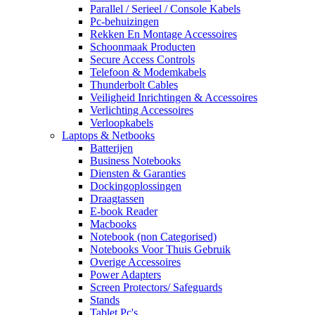
Parallel / Serieel / Console Kabels
Pc-behuizingen
Rekken En Montage Accessoires
Schoonmaak Producten
Secure Access Controls
Telefoon & Modemkabels
Thunderbolt Cables
Veiligheid Inrichtingen & Accessoires
Verlichting Accessoires
Verloopkabels
Laptops & Netbooks
Batterijen
Business Notebooks
Diensten & Garanties
Dockingoplossingen
Draagtassen
E-book Reader
Macbooks
Notebook (non Categorised)
Notebooks Voor Thuis Gebruik
Overige Accessoires
Power Adapters
Screen Protectors/ Safeguards
Stands
Tablet Pc's