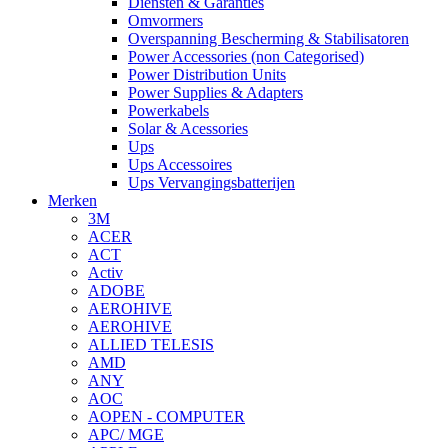
Diensten & Garanties
Omvormers
Overspanning Bescherming & Stabilisatoren
Power Accessories (non Categorised)
Power Distribution Units
Power Supplies & Adapters
Powerkabels
Solar & Acessories
Ups
Ups Accessoires
Ups Vervangingsbatterijen
Merken
3M
ACER
ACT
Activ
ADOBE
AEROHIVE
AEROHIVE
ALLIED TELESIS
AMD
ANY
AOC
AOPEN - COMPUTER
APC/ MGE