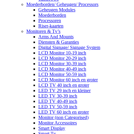
Moederborden/ Geheugen/ Processors
Geheugen Modules
Moederborden
Processoren
Riser-kaarten
Monitoren & Tv’s
Arms And Mounts
Diensten & Garanties
Digital Signage/ Signage System
LCD Monitor 10-19 inch
LCD Monitor 20-29 inch
LCD Monitor 30-39 inch
LCD Monitor 40-49 inch
LCD Monitor 50-59 inch
LCD Monitor 60 inch en groter
LCD TV 40 inch en groter
LED TV 29 inch en kleiner
LED TV 30-39 inch
LED TV 40-49 inch
LED TV 50-59 inch
LED TV 60 inch en groter
Monitor (non Categorised)
Monitor Accessoires
Smart Display
Smart Tv