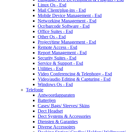
Linux Os - Esd
Mail Client/plug-ins - Esd
Mobile Device Management - Esd
Networking Management - Esd
Ocr/barcode Software - Esd
Office Suites - Esd
Other Os - Esd
Project/time Management - Esd
Remote Access - Esd
Report Management - Esd
Security Suites - Esd
Service & Support - Esd
Utilities - Esd
Video Conferencing & Telephony - Esd
Video/audio Editing & Capturing - Esd
Windows Os - Esd
Telefonie
Antwoordapparaten
Batterijen
Cases/ Bags/ Sleeves/ Skins
Dect Headset
Dect Systems & Accessories
Diensten & Garanties
Diverse Accessoires