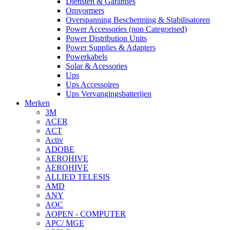
Diensten & Garanties
Omvormers
Overspanning Bescherming & Stabilisatoren
Power Accessories (non Categorised)
Power Distribution Units
Power Supplies & Adapters
Powerkabels
Solar & Acessories
Ups
Ups Accessoires
Ups Vervangingsbatterijen
Merken
3M
ACER
ACT
Activ
ADOBE
AEROHIVE
AEROHIVE
ALLIED TELESIS
AMD
ANY
AOC
AOPEN - COMPUTER
APC/ MGE