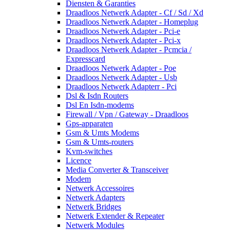
Diensten & Garanties
Draadloos Netwerk Adapter - Cf / Sd / Xd
Draadloos Netwerk Adapter - Homeplug
Draadloos Netwerk Adapter - Pci-e
Draadloos Netwerk Adapter - Pci-x
Draadloos Netwerk Adapter - Pcmcia /
Expresscard
Draadloos Netwerk Adapter - Poe
Draadloos Netwerk Adapter - Usb
Draadloos Netwerk Adapterr - Pci
Dsl & Isdn Routers
Dsl En Isdn-modems
Firewall / Vpn / Gateway - Draadloos
Gps-apparaten
Gsm & Umts Modems
Gsm & Umts-routers
Kvm-switches
Licence
Media Converter & Transceiver
Modem
Netwerk Accessoires
Netwerk Adapters
Netwerk Bridges
Netwerk Extender & Repeater
Netwerk Modules