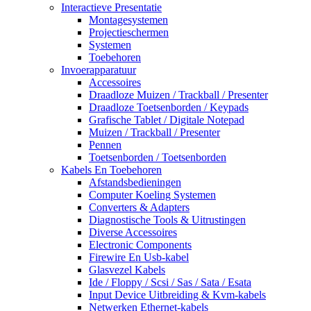
Interactieve Presentatie
Montagesystemen
Projectieschermen
Systemen
Toebehoren
Invoerapparatuur
Accessoires
Draadloze Muizen / Trackball / Presenter
Draadloze Toetsenborden / Keypads
Grafische Tablet / Digitale Notepad
Muizen / Trackball / Presenter
Pennen
Toetsenborden / Toetsenborden
Kabels En Toebehoren
Afstandsbedieningen
Computer Koeling Systemen
Converters & Adapters
Diagnostische Tools & Uitrustingen
Diverse Accessoires
Electronic Components
Firewire En Usb-kabel
Glasvezel Kabels
Ide / Floppy / Scsi / Sas / Sata / Esata
Input Device Uitbreiding & Kvm-kabels
Netwerken Ethernet-kabels