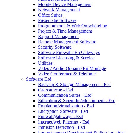
Mobile Device Management
Netwerk Management
Office Suites
Presentatie Software
Programmeren & Web Ontwikkeling
Project & Time Management
Rapport Management
Remote Management Software
Security Software
Software Firewalls En Gateways
Software Licensing & Service
Utilities
Video / Audio Opname En Montage
Video Conference & Telefonie
Software Esd
Back-up & Storage Management - Esd
Cad/cam/cae - Esd
Communication Suites - Esd
Education & Scientific/edutainment - Esd
Emulation/virtualization - Esd
Encryption Software - Esd
Firewall/gateways - Esd
Internet/web Filtering - Esd
Intrusion Detection - Esd
Language/web Development & Plug-ins - Esd