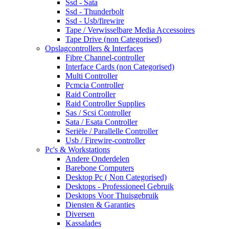
Ssd - Sata
Ssd - Thunderbolt
Ssd - Usb/firewire
Tape / Verwisselbare Media Accessoires
Tape Drive (non Categorised)
Opslagcontrollers & Interfaces
Fibre Channel-controller
Interface Cards (non Categorised)
Multi Controller
Pcmcia Controller
Raid Controller
Raid Controller Supplies
Sas / Scsi Controller
Sata / Esata Controller
Seriële / Parallelle Controller
Usb / Firewire-controller
Pc's & Workstations
Andere Onderdelen
Barebone Computers
Desktop Pc ( Non Categorised)
Desktops - Professioneel Gebruik
Desktops Voor Thuisgebruik
Diensten & Garanties
Diversen
Kassalades