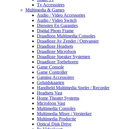
Tv Accessoires
Multimedia & Games
Audio / Video Accessories
Audio / Video Switch
Diensten En Garanties
Digital Photo Frame
Draadloos Multimedia Consoles
Draadloze Av Zender / Ontvanger
Draadloze Headsets
Draadloze Microfoon
Draadloze Speaker Systemen
Draadloze Toebehoren
Game Console
Game Controller
Gaming Accessoires
Geluidskaarten
Handheld Multimedia Speler / Recorder
Headsets Vast
Home Theater Systems
Microfoon Vast
Multimedia Consoles
Multimedia Mixer / Versterker
Multimedia Productie
Optical Disk Drive