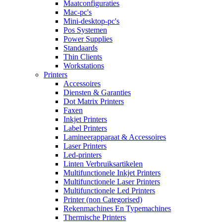
Maatconfiguraties
Mac-pc's
Mini-desktop-pc's
Pos Systemen
Power Supplies
Standaards
Thin Clients
Workstations
Printers
Accessoires
Diensten & Garanties
Dot Matrix Printers
Faxen
Inkjet Printers
Label Printers
Lamineerapparaat & Accessoires
Laser Printers
Led-printers
Linten Verbruiksartikelen
Multifunctionele Inkjet Printers
Multifunctionele Laser Printers
Multifunctionele Led Printers
Printer (non Categorised)
Rekenmachines En Typemachines
Thermische Printers