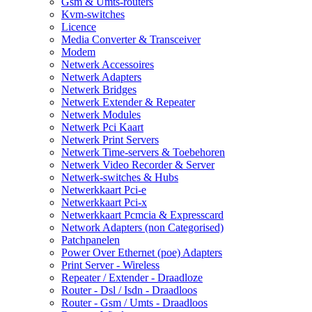
Gsm & Umts-routers
Kvm-switches
Licence
Media Converter & Transceiver
Modem
Netwerk Accessoires
Netwerk Adapters
Netwerk Bridges
Netwerk Extender & Repeater
Netwerk Modules
Netwerk Pci Kaart
Netwerk Print Servers
Netwerk Time-servers & Toebehoren
Netwerk Video Recorder & Server
Netwerk-switches & Hubs
Netwerkkaart Pci-e
Netwerkkaart Pci-x
Netwerkkaart Pcmcia & Expresscard
Network Adapters (non Categorised)
Patchpanelen
Power Over Ethernet (poe) Adapters
Print Server - Wireless
Repeater / Extender - Draadloze
Router - Dsl / Isdn - Draadloos
Router - Gsm / Umts - Draadloos