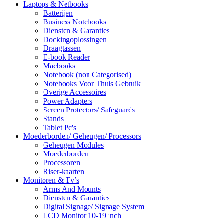
Laptops & Netbooks
Batterijen
Business Notebooks
Diensten & Garanties
Dockingoplossingen
Draagtassen
E-book Reader
Macbooks
Notebook (non Categorised)
Notebooks Voor Thuis Gebruik
Overige Accessoires
Power Adapters
Screen Protectors/ Safeguards
Stands
Tablet Pc's
Moederborden/ Geheugen/ Processors
Geheugen Modules
Moederborden
Processoren
Riser-kaarten
Monitoren & Tv’s
Arms And Mounts
Diensten & Garanties
Digital Signage/ Signage System
LCD Monitor 10-19 inch