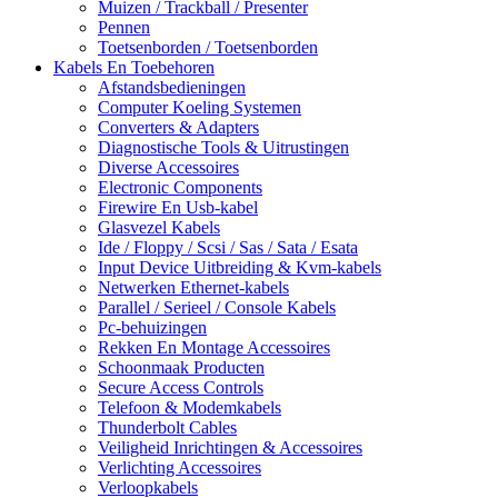
Muizen / Trackball / Presenter
Pennen
Toetsenborden / Toetsenborden
Kabels En Toebehoren
Afstandsbedieningen
Computer Koeling Systemen
Converters & Adapters
Diagnostische Tools & Uitrustingen
Diverse Accessoires
Electronic Components
Firewire En Usb-kabel
Glasvezel Kabels
Ide / Floppy / Scsi / Sas / Sata / Esata
Input Device Uitbreiding & Kvm-kabels
Netwerken Ethernet-kabels
Parallel / Serieel / Console Kabels
Pc-behuizingen
Rekken En Montage Accessoires
Schoonmaak Producten
Secure Access Controls
Telefoon & Modemkabels
Thunderbolt Cables
Veiligheid Inrichtingen & Accessoires
Verlichting Accessoires
Verloopkabels