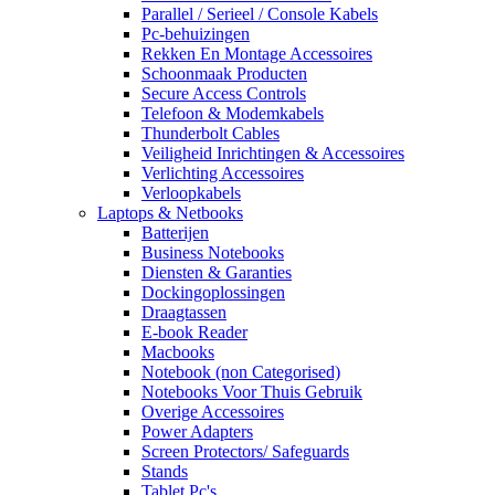
Parallel / Serieel / Console Kabels
Pc-behuizingen
Rekken En Montage Accessoires
Schoonmaak Producten
Secure Access Controls
Telefoon & Modemkabels
Thunderbolt Cables
Veiligheid Inrichtingen & Accessoires
Verlichting Accessoires
Verloopkabels
Laptops & Netbooks
Batterijen
Business Notebooks
Diensten & Garanties
Dockingoplossingen
Draagtassen
E-book Reader
Macbooks
Notebook (non Categorised)
Notebooks Voor Thuis Gebruik
Overige Accessoires
Power Adapters
Screen Protectors/ Safeguards
Stands
Tablet Pc's