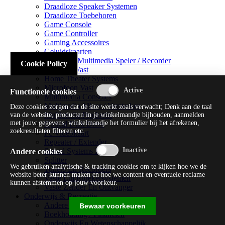
Draadloze Speaker Systemen
Draadloze Toebehoren
Game Console
Game Controller
Gaming Accessoires
Geluidskaarten
Handheld Multimedia Speler / Recorder
Cookie Policy
Headsets Vast
Home Theater Systems
Microfoon Vast
Functionele cookies
Multimedia Consoles
Multimedia Mixer / Versterker
Deze cookies zorgen dat de site werkt zoals verwacht; Denk aan de taal
Multimedia Productie
van de website, producten in je winkelmandje bijhouden, aanmelden
met jouw gegevens, winkelmandje het formulier bij het afrekenen,
Optical Disk Drive
zoekresultaten filteren etc.
Pc Videokaart
Repeater / Extender
Sound Systems Hi-fi
Andere cookies
Splitter
We gebruiken analytische & tracking cookies om te kijken hoe we de
Tuners En Recorders
website beter kunnen maken en hoe we content en eventuele reclame
Vaste Luidsprekersystemen
kunnen afstemmen op jouw voorkeur.
Vaste Zender En Ontvanger
Onderwijs & Recreatie
Andere Beveiligingssoftware
Bewaar voorkeuren
Boekhouding / Financiën
Onderwijs En Wetenschappelijk