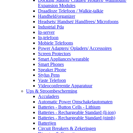
Docking Station/ Cradles/ Holders/ Wallmount/
Expansion Modules
Draadloze Telefoon / Walkie-talkie
Handheld/organizer
Headsets/ Handset/ Handfrees/ Microfoons
Industrial Pda
Ip-server
Ip-telefoon
Mobiele Telefoons
Power Adapters/ Opladers/ Accessoires
Screen Protectors
Smart Appliances/wearable
Smart Phones
Speaker Phone
Stylus Pens
Vaste Telefoon
Videoconferentie Apparatuur
Ups & Stroombescherming
Acculaders
Automatic Power Omschakelautomaten
Batteries - Button Cells - Lithium
Batteries - Rechargeable Standard (li-ion)
Batteries - Rechargeable Standard (nimh)
Batterijen
Circuit Breakers & Zekeringen