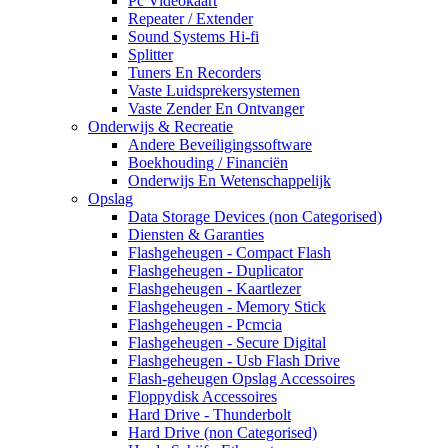
Pc Videokaart
Repeater / Extender
Sound Systems Hi-fi
Splitter
Tuners En Recorders
Vaste Luidsprekersystemen
Vaste Zender En Ontvanger
Onderwijs & Recreatie
Andere Beveiligingssoftware
Boekhouding / Financiën
Onderwijs En Wetenschappelijk
Opslag
Data Storage Devices (non Categorised)
Diensten & Garanties
Flashgeheugen - Compact Flash
Flashgeheugen - Duplicator
Flashgeheugen - Kaartlezer
Flashgeheugen - Memory Stick
Flashgeheugen - Pcmcia
Flashgeheugen - Secure Digital
Flashgeheugen - Usb Flash Drive
Flash-geheugen Opslag Accessoires
Floppydisk Accessoires
Hard Drive - Thunderbolt
Hard Drive (non Categorised)