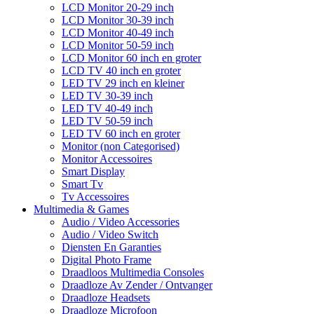
LCD Monitor 20-29 inch
LCD Monitor 30-39 inch
LCD Monitor 40-49 inch
LCD Monitor 50-59 inch
LCD Monitor 60 inch en groter
LCD TV 40 inch en groter
LED TV 29 inch en kleiner
LED TV 30-39 inch
LED TV 40-49 inch
LED TV 50-59 inch
LED TV 60 inch en groter
Monitor (non Categorised)
Monitor Accessoires
Smart Display
Smart Tv
Tv Accessoires
Multimedia & Games
Audio / Video Accessories
Audio / Video Switch
Diensten En Garanties
Digital Photo Frame
Draadloos Multimedia Consoles
Draadloze Av Zender / Ontvanger
Draadloze Headsets
Draadloze Microfoon