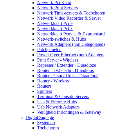
Netwerk Pci Kaart
Netwerk Print Servers
Netwerk Time-servers & Toebehoren
Netwerk Video Recorder & Server
Netwerkkaart Pci-e
Netwerkkaart Pci-x
Netwerkkaart Pcmcia & Expresscard
Netwerk-switches & Hubs
Network Adapters (non Categorised)
Patchpanelen
Power Over Ethernet (poe) Adapters
Print Server - Wireless
Repeater / Extender - Draadloze
Router - Dsl / Isdn - Draadloos
Router - Gsm / Umts - Draadloos
Router - Wireless
Routers
Splitters
Terminal & Console Servers
Usb & Firewire Hubs
Usb Network Adapters
Veiligheid Inrichtingen & Gateway
Digital Signage
Systemen
Toebehoren