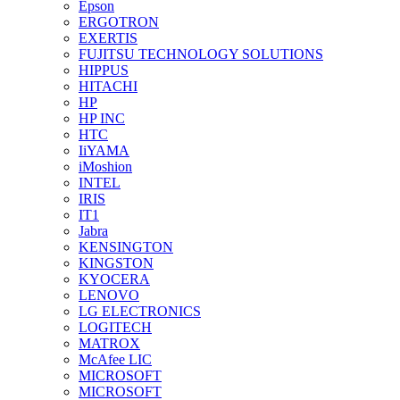
Epson
ERGOTRON
EXERTIS
FUJITSU TECHNOLOGY SOLUTIONS
HIPPUS
HITACHI
HP
HP INC
HTC
IiYAMA
iMoshion
INTEL
IRIS
IT1
Jabra
KENSINGTON
KINGSTON
KYOCERA
LENOVO
LG ELECTRONICS
LOGITECH
MATROX
McAfee LIC
MICROSOFT
MICROSOFT