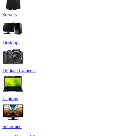
Servers
Desktops
Digitale Camera's
Laptops
Schermen