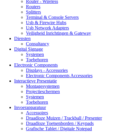
Router - Wireless
Routers
Splitters
Terminal & Console Servers
Usb & Firewire Hubs
Usb Network Adapters
Veiligheid Inrichtingen & Gateway
Diensten
Consultancy
Digital Signage
Systemen
Toebehoren
Electronic Components
Displays - Accessories
Electronic Components Accessories
Interactieve Presentatie
Montagesystemen
Projectieschermen
Systemen
Toebehoren
Invoerapparatuur
Accessoires
Draadloze Muizen / Trackball / Presenter
Draadloze Toetsenborden / Keypads
Grafische Tablet / Digitale Notepad