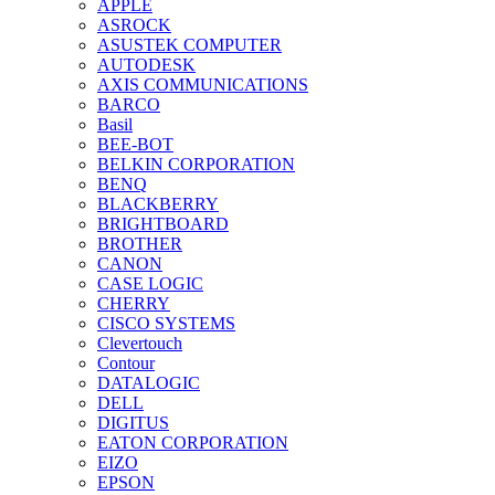
APPLE
ASROCK
ASUSTEK COMPUTER
AUTODESK
AXIS COMMUNICATIONS
BARCO
Basil
BEE-BOT
BELKIN CORPORATION
BENQ
BLACKBERRY
BRIGHTBOARD
BROTHER
CANON
CASE LOGIC
CHERRY
CISCO SYSTEMS
Clevertouch
Contour
DATALOGIC
DELL
DIGITUS
EATON CORPORATION
EIZO
EPSON