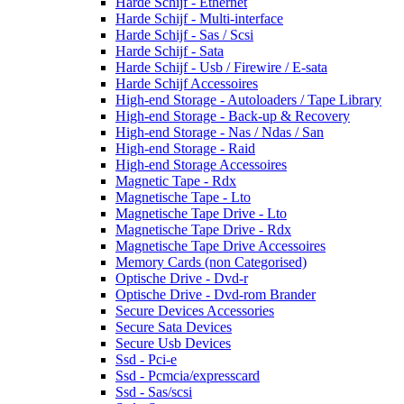
Harde Schijf - Ethernet
Harde Schijf - Multi-interface
Harde Schijf - Sas / Scsi
Harde Schijf - Sata
Harde Schijf - Usb / Firewire / E-sata
Harde Schijf Accessoires
High-end Storage - Autoloaders / Tape Library
High-end Storage - Back-up & Recovery
High-end Storage - Nas / Ndas / San
High-end Storage - Raid
High-end Storage Accessoires
Magnetic Tape - Rdx
Magnetische Tape - Lto
Magnetische Tape Drive - Lto
Magnetische Tape Drive - Rdx
Magnetische Tape Drive Accessoires
Memory Cards (non Categorised)
Optische Drive - Dvd-r
Optische Drive - Dvd-rom Brander
Secure Devices Accessories
Secure Sata Devices
Secure Usb Devices
Ssd - Pci-e
Ssd - Pcmcia/expresscard
Ssd - Sas/scsi