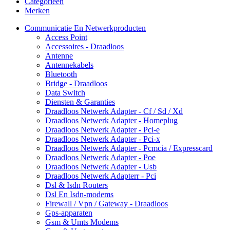
Categorieën
Merken
Communicatie En Netwerkproducten
Access Point
Accessoires - Draadloos
Antenne
Antennekabels
Bluetooth
Bridge - Draadloos
Data Switch
Diensten & Garanties
Draadloos Netwerk Adapter - Cf / Sd / Xd
Draadloos Netwerk Adapter - Homeplug
Draadloos Netwerk Adapter - Pci-e
Draadloos Netwerk Adapter - Pci-x
Draadloos Netwerk Adapter - Pcmcia / Expresscard
Draadloos Netwerk Adapter - Poe
Draadloos Netwerk Adapter - Usb
Draadloos Netwerk Adapterr - Pci
Dsl & Isdn Routers
Dsl En Isdn-modems
Firewall / Vpn / Gateway - Draadloos
Gps-apparaten
Gsm & Umts Modems