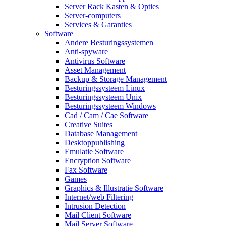
Server Rack Kasten & Opties
Server-computers
Services & Garanties
Software
Andere Besturingssystemen
Anti-spyware
Antivirus Software
Asset Management
Backup & Storage Management
Besturingssysteem Linux
Besturingssysteem Unix
Besturingssysteem Windows
Cad / Cam / Cae Software
Creative Suites
Database Management
Desktoppublishing
Emulatie Software
Encryption Software
Fax Software
Games
Graphics & Illustratie Software
Internet/web Filtering
Intrusion Detection
Mail Client Software
Mail Server Software