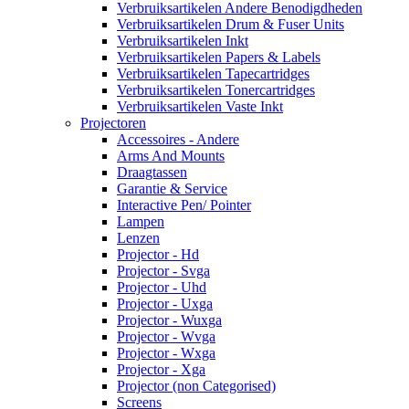
Verbruiksartikelen Andere Benodigdheden
Verbruiksartikelen Drum & Fuser Units
Verbruiksartikelen Inkt
Verbruiksartikelen Papers & Labels
Verbruiksartikelen Tapecartridges
Verbruiksartikelen Tonercartridges
Verbruiksartikelen Vaste Inkt
Projectoren
Accessoires - Andere
Arms And Mounts
Draagtassen
Garantie & Service
Interactive Pen/ Pointer
Lampen
Lenzen
Projector - Hd
Projector - Svga
Projector - Uhd
Projector - Uxga
Projector - Wuxga
Projector - Wvga
Projector - Wxga
Projector - Xga
Projector (non Categorised)
Screens