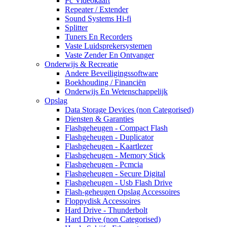
Pc Videokaart
Repeater / Extender
Sound Systems Hi-fi
Splitter
Tuners En Recorders
Vaste Luidsprekersystemen
Vaste Zender En Ontvanger
Onderwijs & Recreatie
Andere Beveiligingssoftware
Boekhouding / Financiën
Onderwijs En Wetenschappelijk
Opslag
Data Storage Devices (non Categorised)
Diensten & Garanties
Flashgeheugen - Compact Flash
Flashgeheugen - Duplicator
Flashgeheugen - Kaartlezer
Flashgeheugen - Memory Stick
Flashgeheugen - Pcmcia
Flashgeheugen - Secure Digital
Flashgeheugen - Usb Flash Drive
Flash-geheugen Opslag Accessoires
Floppydisk Accessoires
Hard Drive - Thunderbolt
Hard Drive (non Categorised)