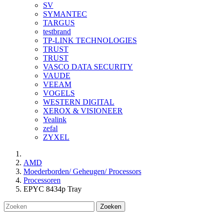
SV
SYMANTEC
TARGUS
testbrand
TP-LINK TECHNOLOGIES
TRUST
TRUST
VASCO DATA SECURITY
VAUDE
VEEAM
VOGELS
WESTERN DIGITAL
XEROX & VISIONEER
Yealink
zefal
ZYXEL
AMD
Moederborden/ Geheugen/ Processors
Processoren
EPYC 8434p Tray
Zoeken