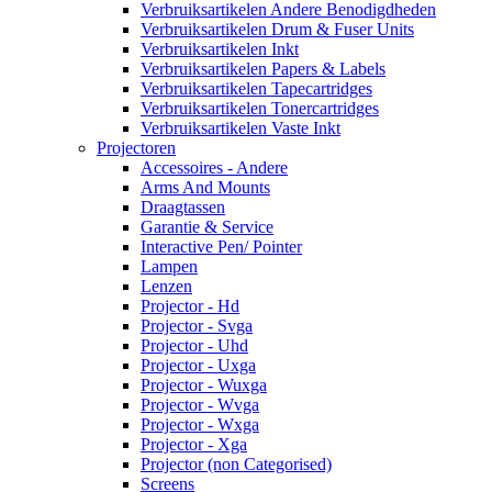
Verbruiksartikelen Andere Benodigdheden
Verbruiksartikelen Drum & Fuser Units
Verbruiksartikelen Inkt
Verbruiksartikelen Papers & Labels
Verbruiksartikelen Tapecartridges
Verbruiksartikelen Tonercartridges
Verbruiksartikelen Vaste Inkt
Projectoren
Accessoires - Andere
Arms And Mounts
Draagtassen
Garantie & Service
Interactive Pen/ Pointer
Lampen
Lenzen
Projector - Hd
Projector - Svga
Projector - Uhd
Projector - Uxga
Projector - Wuxga
Projector - Wvga
Projector - Wxga
Projector - Xga
Projector (non Categorised)
Screens