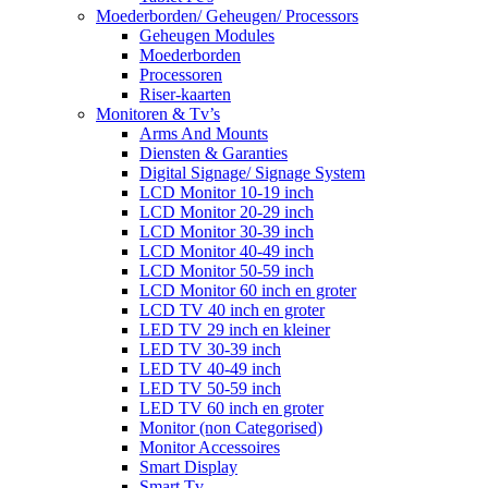
Moederborden/ Geheugen/ Processors
Geheugen Modules
Moederborden
Processoren
Riser-kaarten
Monitoren & Tv’s
Arms And Mounts
Diensten & Garanties
Digital Signage/ Signage System
LCD Monitor 10-19 inch
LCD Monitor 20-29 inch
LCD Monitor 30-39 inch
LCD Monitor 40-49 inch
LCD Monitor 50-59 inch
LCD Monitor 60 inch en groter
LCD TV 40 inch en groter
LED TV 29 inch en kleiner
LED TV 30-39 inch
LED TV 40-49 inch
LED TV 50-59 inch
LED TV 60 inch en groter
Monitor (non Categorised)
Monitor Accessoires
Smart Display
Smart Tv