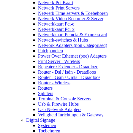
Netwerk Pci Kaart
Netwerk Print Servers
Netwerk Time-servers & Toebehoren
Netwerk Video Recorder & Server
Netwerkkaart Pci-e
Netwerkkaart Pci-x
Netwerkkaart Pcmcia & Expresscard
Netwerk-switches & Hubs
Network Adapters (non Categorised)
Patchpanelen
Power Over Ethernet (poe) Adapters
Print Server - Wireless
Repeater / Extender - Draadloze
Router - Dsl / Isdn - Draadloos
Router - Gsm / Umts - Draadloos
Router - Wireless
Routers
Splitters
Terminal & Console Servers
Usb & Firewire Hubs
Usb Network Adapters
Veiligheid Inrichtingen & Gateway
Digital Signage
Systemen
Toebehoren