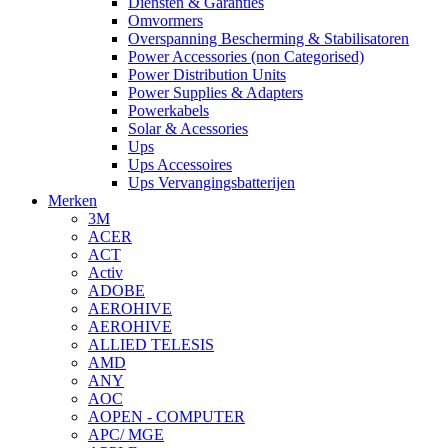
Diensten & Garanties
Omvormers
Overspanning Bescherming & Stabilisatoren
Power Accessories (non Categorised)
Power Distribution Units
Power Supplies & Adapters
Powerkabels
Solar & Acessories
Ups
Ups Accessoires
Ups Vervangingsbatterijen
Merken
3M
ACER
ACT
Activ
ADOBE
AEROHIVE
AEROHIVE
ALLIED TELESIS
AMD
ANY
AOC
AOPEN - COMPUTER
APC/ MGE