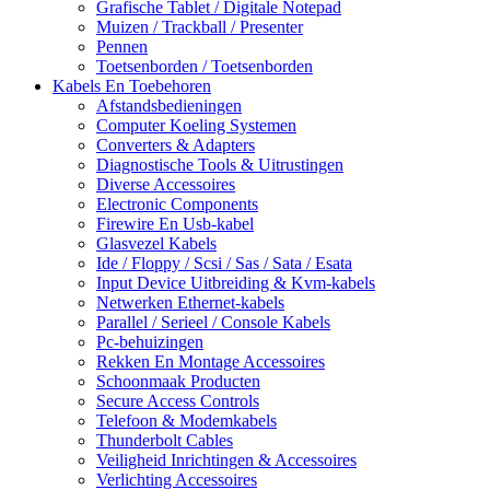
Grafische Tablet / Digitale Notepad
Muizen / Trackball / Presenter
Pennen
Toetsenborden / Toetsenborden
Kabels En Toebehoren
Afstandsbedieningen
Computer Koeling Systemen
Converters & Adapters
Diagnostische Tools & Uitrustingen
Diverse Accessoires
Electronic Components
Firewire En Usb-kabel
Glasvezel Kabels
Ide / Floppy / Scsi / Sas / Sata / Esata
Input Device Uitbreiding & Kvm-kabels
Netwerken Ethernet-kabels
Parallel / Serieel / Console Kabels
Pc-behuizingen
Rekken En Montage Accessoires
Schoonmaak Producten
Secure Access Controls
Telefoon & Modemkabels
Thunderbolt Cables
Veiligheid Inrichtingen & Accessoires
Verlichting Accessoires