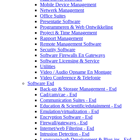
Mobile Device Management
Netwerk Management
Office Suites
Presentatie Software
Programmeren & Web Ontwikkeling
Project & Time Management
Rapport Management
Remote Management Software
Security Software
Software Firewalls En Gateways
Software Licensing & Service
Utilities
Video / Audio Opname En Montage
Video Conference & Telefonie
Software Esd
Back-up & Storage Management - Esd
Cad/cam/cae - Esd
Communication Suites - Esd
Education & Scientific/edutainment - Esd
Emulation/virtualization - Esd
Encryption Software - Esd
Firewall/gateways - Esd
Internet/web Filtering - Esd
Intrusion Detection - Esd
Language/web Development & Plug-ins - Esd