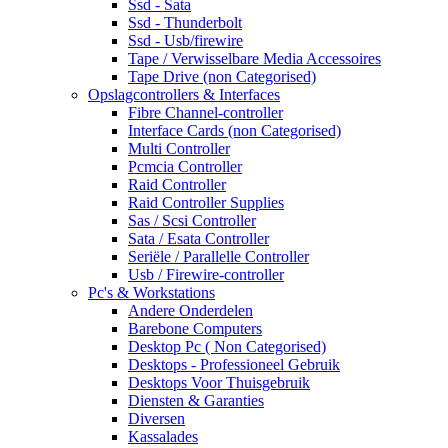
Ssd - Sata
Ssd - Thunderbolt
Ssd - Usb/firewire
Tape / Verwisselbare Media Accessoires
Tape Drive (non Categorised)
Opslagcontrollers & Interfaces
Fibre Channel-controller
Interface Cards (non Categorised)
Multi Controller
Pcmcia Controller
Raid Controller
Raid Controller Supplies
Sas / Scsi Controller
Sata / Esata Controller
Seriële / Parallelle Controller
Usb / Firewire-controller
Pc's & Workstations
Andere Onderdelen
Barebone Computers
Desktop Pc ( Non Categorised)
Desktops - Professioneel Gebruik
Desktops Voor Thuisgebruik
Diensten & Garanties
Diversen
Kassalades