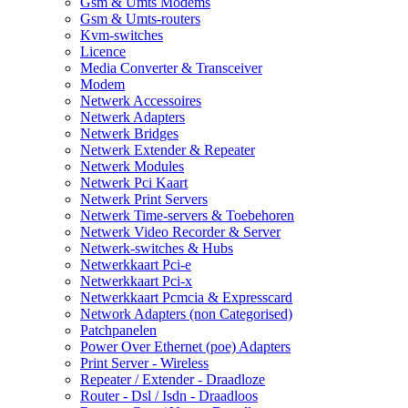
Gsm & Umts Modems
Gsm & Umts-routers
Kvm-switches
Licence
Media Converter & Transceiver
Modem
Netwerk Accessoires
Netwerk Adapters
Netwerk Bridges
Netwerk Extender & Repeater
Netwerk Modules
Netwerk Pci Kaart
Netwerk Print Servers
Netwerk Time-servers & Toebehoren
Netwerk Video Recorder & Server
Netwerk-switches & Hubs
Netwerkkaart Pci-e
Netwerkkaart Pci-x
Netwerkkaart Pcmcia & Expresscard
Network Adapters (non Categorised)
Patchpanelen
Power Over Ethernet (poe) Adapters
Print Server - Wireless
Repeater / Extender - Draadloze
Router - Dsl / Isdn - Draadloos