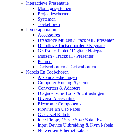
Interactieve Presentatie
Montagesystemen
Projectieschermen
Systemen
Toebehoren
Invoerapparatuur
Accessoires
Draadloze Muizen / Trackball / Presenter
Draadloze Toetsenborden / Keypads
Grafische Tablet / Digitale Notepad
Muizen / Trackball / Presenter
Pennen
Toetsenborden / Toetsenborden
Kabels En Toebehoren
Afstandsbedieningen
Computer Koeling Systemen
Converters & Adapters
Diagnostische Tools & Uitrustingen
Diverse Accessoires
Electronic Components
Firewire En Usb-kabel
Glasvezel Kabels
Ide / Floppy / Scsi / Sas / Sata / Esata
Input Device Uitbreiding & Kvm-kabels
Netwerken Ethernet-kabels