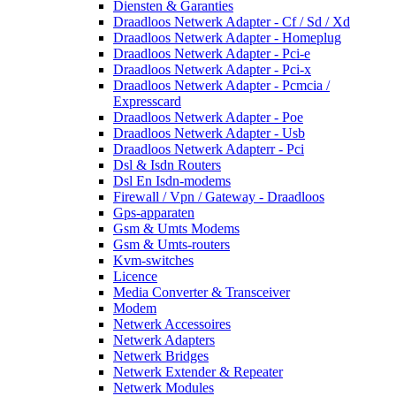
Diensten & Garanties
Draadloos Netwerk Adapter - Cf / Sd / Xd
Draadloos Netwerk Adapter - Homeplug
Draadloos Netwerk Adapter - Pci-e
Draadloos Netwerk Adapter - Pci-x
Draadloos Netwerk Adapter - Pcmcia /
Expresscard
Draadloos Netwerk Adapter - Poe
Draadloos Netwerk Adapter - Usb
Draadloos Netwerk Adapterr - Pci
Dsl & Isdn Routers
Dsl En Isdn-modems
Firewall / Vpn / Gateway - Draadloos
Gps-apparaten
Gsm & Umts Modems
Gsm & Umts-routers
Kvm-switches
Licence
Media Converter & Transceiver
Modem
Netwerk Accessoires
Netwerk Adapters
Netwerk Bridges
Netwerk Extender & Repeater
Netwerk Modules