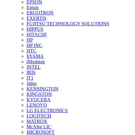
EPSON
Epson
ERGOTRON
EXERTIS
FUJITSU TECHNOLOGY SOLUTIONS
HIPPUS
HITACHI
HP
HP INC
HTC
IiYAMA
iMoshion
INTEL
IRIS
IT1
Jabra
KENSINGTON
KINGSTON
KYOCERA
LENOVO
LG ELECTRONICS
LOGITECH
MATROX
McAfee LIC
MICROSOFT