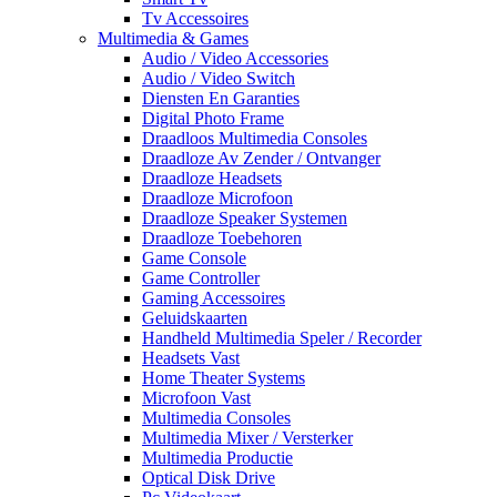
Tv Accessoires
Multimedia & Games
Audio / Video Accessories
Audio / Video Switch
Diensten En Garanties
Digital Photo Frame
Draadloos Multimedia Consoles
Draadloze Av Zender / Ontvanger
Draadloze Headsets
Draadloze Microfoon
Draadloze Speaker Systemen
Draadloze Toebehoren
Game Console
Game Controller
Gaming Accessoires
Geluidskaarten
Handheld Multimedia Speler / Recorder
Headsets Vast
Home Theater Systems
Microfoon Vast
Multimedia Consoles
Multimedia Mixer / Versterker
Multimedia Productie
Optical Disk Drive