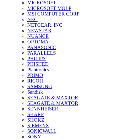
MICROSOFT
MICROSOFT MOLP
MSI COMPUTER CORP
NEC
NETGEAR, INC.
NEWSTAR
NUANCE
OPTOMA
PANASONIC
PARALLELS
PHILIPS
PHISHED
Plantronics
PRIMO
RICOH
SAMSUNG
Sandisk
SEAGATE & MAXTOR
SEAGATE & MAXTOR
SENNHEISER
SHARP
SHOKZ
SIEMENS
SONICWALL
SONY