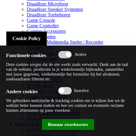
Draadloze Microfoon
Draadloze Speaker Systemen
Draadloze Toebehoren
Game Console
Game Controller
Gaming Accessoires
Geluidskaarten
Cookie Policy
Handheld Multimedia Speler / Recorder
Headsets Vast
Home Theater Systems
Functionele cookies
Microfoon Vast
Multimedia Consoles
Deze cookies zorgen dat de site werkt zoals verwacht; Denk aan de taal
Multimedia Mixer / Versterker
van de website, producten in je winkelmandje bijhouden, aanmelden
met jouw gegevens, winkelmandje het formulier bij het afrekenen,
Multimedia Productie
zoekresultaten filteren etc.
Optical Disk Drive
Pc Videokaart
Repeater / Extender
Andere cookies
Sound Systems Hi-fi
We gebruiken analytische & tracking cookies om te kijken hoe we de
Splitter
website beter kunnen maken en hoe we content en eventuele reclame
Tuners En Recorders
kunnen afstemmen op jouw voorkeur.
Vaste Luidsprekersystemen
Vaste Zender En Ontvanger
Onderwijs & Recreatie
Bewaar voorkeuren
Andere Beveiligingssoftware
Boekhouding / Financiën