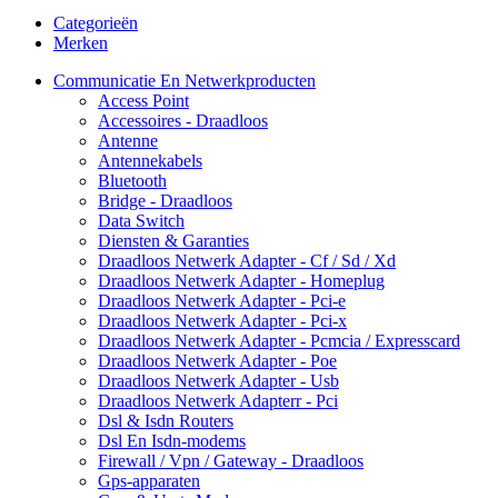
Categorieën
Merken
Communicatie En Netwerkproducten
Access Point
Accessoires - Draadloos
Antenne
Antennekabels
Bluetooth
Bridge - Draadloos
Data Switch
Diensten & Garanties
Draadloos Netwerk Adapter - Cf / Sd / Xd
Draadloos Netwerk Adapter - Homeplug
Draadloos Netwerk Adapter - Pci-e
Draadloos Netwerk Adapter - Pci-x
Draadloos Netwerk Adapter - Pcmcia / Expresscard
Draadloos Netwerk Adapter - Poe
Draadloos Netwerk Adapter - Usb
Draadloos Netwerk Adapterr - Pci
Dsl & Isdn Routers
Dsl En Isdn-modems
Firewall / Vpn / Gateway - Draadloos
Gps-apparaten