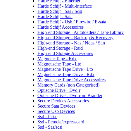
Harde Schijf - Ethernet
Harde Schijf - Multi-interface
Harde Schijf - Sas / Scsi
Harde Schijf - Sata
Harde Schijf - Usb / Firewire / E-sata
Harde Schijf Accessoires
High-end Storage - Autoloaders / Tape Library
High-end Storage - Back-up & Recovery
High-end Storage - Nas / Ndas / San
High-end Storage - Raid
High-end Storage Accessoires
Magnetic Tape - Rdx
Magnetische Tape - Lto
Magnetische Tape Drive - Lto
Magnetische Tape Drive - Rdx
Magnetische Tape Drive Accessoires
Memory Cards (non Categorised)
Optische Drive - Dvd-r
Optische Drive - Dvd-rom Brander
Secure Devices Accessories
Secure Sata Devices
Secure Usb Devices
Ssd - Pci-e
Ssd - Pcmcia/expresscard
Ssd - Sas/scsi