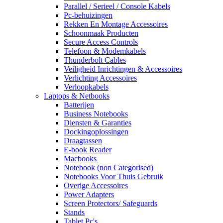
Parallel / Serieel / Console Kabels
Pc-behuizingen
Rekken En Montage Accessoires
Schoonmaak Producten
Secure Access Controls
Telefoon & Modemkabels
Thunderbolt Cables
Veiligheid Inrichtingen & Accessoires
Verlichting Accessoires
Verloopkabels
Laptops & Netbooks
Batterijen
Business Notebooks
Diensten & Garanties
Dockingoplossingen
Draagtassen
E-book Reader
Macbooks
Notebook (non Categorised)
Notebooks Voor Thuis Gebruik
Overige Accessoires
Power Adapters
Screen Protectors/ Safeguards
Stands
Tablet Pc's