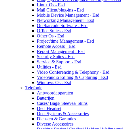
Linux Os - Esd
Mail Client/plug-ins - Esd
Mobile Device Management - Esd
Networking Management - Esd
Ocr/barcode Software - Esd
Office Suites - Esd
Other Os - Esd
Project/time Management - Esd
Remote Access - Esd
Report Management - Esd
Security Suites - Esd
Service & Support - Esd
Utilities - Esd
Video Conferencing & Telephony - Esd
Video/audio Editing & Capturing - Esd
Windows Os - Esd
Telefonie
Antwoordapparaten
Batterijen
Cases/ Bags/ Sleeves/ Skins
Dect Headset
Dect Systems & Accessories
Diensten & Garanties
Diverse Accessoires