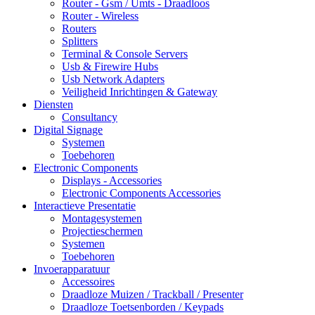
Router - Gsm / Umts - Draadloos
Router - Wireless
Routers
Splitters
Terminal & Console Servers
Usb & Firewire Hubs
Usb Network Adapters
Veiligheid Inrichtingen & Gateway
Diensten
Consultancy
Digital Signage
Systemen
Toebehoren
Electronic Components
Displays - Accessories
Electronic Components Accessories
Interactieve Presentatie
Montagesystemen
Projectieschermen
Systemen
Toebehoren
Invoerapparatuur
Accessoires
Draadloze Muizen / Trackball / Presenter
Draadloze Toetsenborden / Keypads