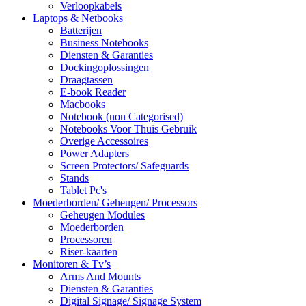
Verloopkabels
Laptops & Netbooks
Batterijen
Business Notebooks
Diensten & Garanties
Dockingoplossingen
Draagtassen
E-book Reader
Macbooks
Notebook (non Categorised)
Notebooks Voor Thuis Gebruik
Overige Accessoires
Power Adapters
Screen Protectors/ Safeguards
Stands
Tablet Pc's
Moederborden/ Geheugen/ Processors
Geheugen Modules
Moederborden
Processoren
Riser-kaarten
Monitoren & Tv’s
Arms And Mounts
Diensten & Garanties
Digital Signage/ Signage System