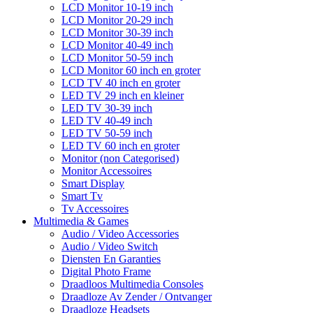
LCD Monitor 10-19 inch
LCD Monitor 20-29 inch
LCD Monitor 30-39 inch
LCD Monitor 40-49 inch
LCD Monitor 50-59 inch
LCD Monitor 60 inch en groter
LCD TV 40 inch en groter
LED TV 29 inch en kleiner
LED TV 30-39 inch
LED TV 40-49 inch
LED TV 50-59 inch
LED TV 60 inch en groter
Monitor (non Categorised)
Monitor Accessoires
Smart Display
Smart Tv
Tv Accessoires
Multimedia & Games
Audio / Video Accessories
Audio / Video Switch
Diensten En Garanties
Digital Photo Frame
Draadloos Multimedia Consoles
Draadloze Av Zender / Ontvanger
Draadloze Headsets