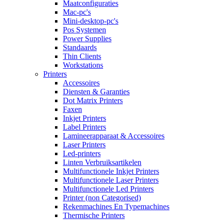
Maatconfiguraties
Mac-pc's
Mini-desktop-pc's
Pos Systemen
Power Supplies
Standaards
Thin Clients
Workstations
Printers
Accessoires
Diensten & Garanties
Dot Matrix Printers
Faxen
Inkjet Printers
Label Printers
Lamineerapparaat & Accessoires
Laser Printers
Led-printers
Linten Verbruiksartikelen
Multifunctionele Inkjet Printers
Multifunctionele Laser Printers
Multifunctionele Led Printers
Printer (non Categorised)
Rekenmachines En Typemachines
Thermische Printers