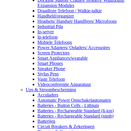
Docking Station/ Cradles/ Holders/ Wallmount/
Expansion Modules
Draadloze Telefoon / Walkie-talkie
Handheld/organizer
Headsets/ Handset/ Handfrees/ Microfoons
Industrial Pda
Ip-server
Ip-telefoon
Mobiele Telefoons
Power Adapters/ Opladers/ Accessoires
Screen Protectors
Smart Appliances/wearable
Smart Phones
Speaker Phone
Stylus Pens
Vaste Telefoon
Videoconferentie Apparatuur
Ups & Stroombescherming
Acculaders
Automatic Power Omschakelautomaten
Batteries - Button Cells - Lithium
Batteries - Rechargeable Standard (li-ion)
Batteries - Rechargeable Standard (nimh)
Batterijen
Circuit Breakers & Zekeringen