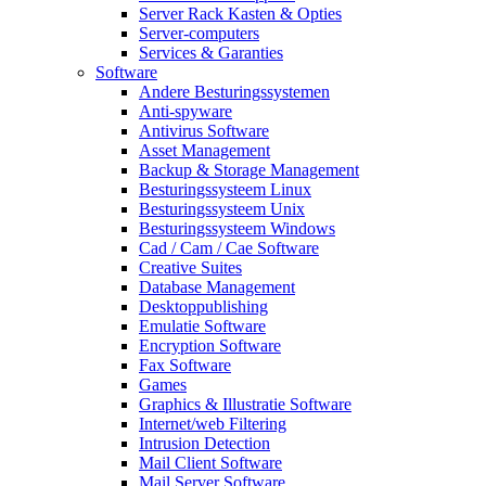
Server Rack Kasten & Opties
Server-computers
Services & Garanties
Software
Andere Besturingssystemen
Anti-spyware
Antivirus Software
Asset Management
Backup & Storage Management
Besturingssysteem Linux
Besturingssysteem Unix
Besturingssysteem Windows
Cad / Cam / Cae Software
Creative Suites
Database Management
Desktoppublishing
Emulatie Software
Encryption Software
Fax Software
Games
Graphics & Illustratie Software
Internet/web Filtering
Intrusion Detection
Mail Client Software
Mail Server Software