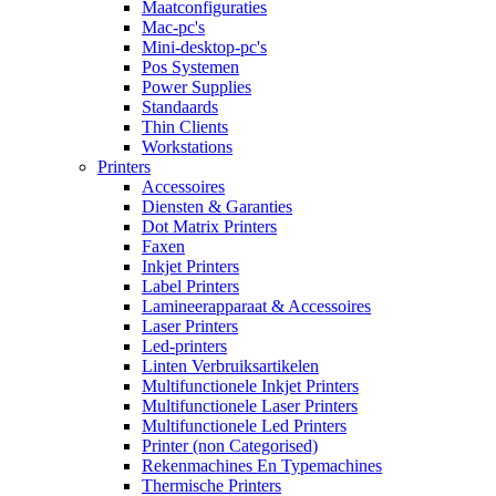
Maatconfiguraties
Mac-pc's
Mini-desktop-pc's
Pos Systemen
Power Supplies
Standaards
Thin Clients
Workstations
Printers
Accessoires
Diensten & Garanties
Dot Matrix Printers
Faxen
Inkjet Printers
Label Printers
Lamineerapparaat & Accessoires
Laser Printers
Led-printers
Linten Verbruiksartikelen
Multifunctionele Inkjet Printers
Multifunctionele Laser Printers
Multifunctionele Led Printers
Printer (non Categorised)
Rekenmachines En Typemachines
Thermische Printers