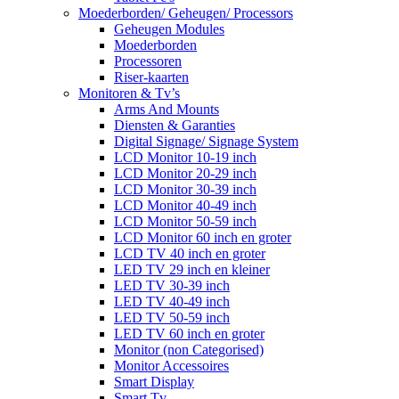
Moederborden/ Geheugen/ Processors
Geheugen Modules
Moederborden
Processoren
Riser-kaarten
Monitoren & Tv’s
Arms And Mounts
Diensten & Garanties
Digital Signage/ Signage System
LCD Monitor 10-19 inch
LCD Monitor 20-29 inch
LCD Monitor 30-39 inch
LCD Monitor 40-49 inch
LCD Monitor 50-59 inch
LCD Monitor 60 inch en groter
LCD TV 40 inch en groter
LED TV 29 inch en kleiner
LED TV 30-39 inch
LED TV 40-49 inch
LED TV 50-59 inch
LED TV 60 inch en groter
Monitor (non Categorised)
Monitor Accessoires
Smart Display
Smart Tv