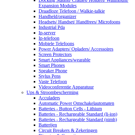
Docking Station/ Cradles/ Holders/ Wallmount/
Expansion Modules
Draadloze Telefoon / Walkie-talkie
Handheld/organizer
Headsets/ Handset/ Handfrees/ Microfoons
Industrial Pda
Ip-server
Ip-telefoon
Mobiele Telefoons
Power Adapters/ Opladers/ Accessoires
Screen Protectors
Smart Appliances/wearable
Smart Phones
Speaker Phone
Stylus Pens
Vaste Telefoon
Videoconferentie Apparatuur
Ups & Stroombescherming
Acculaders
Automatic Power Omschakelautomaten
Batteries - Button Cells - Lithium
Batteries - Rechargeable Standard (li-ion)
Batteries - Rechargeable Standard (nimh)
Batterijen
Circuit Breakers & Zekeringen