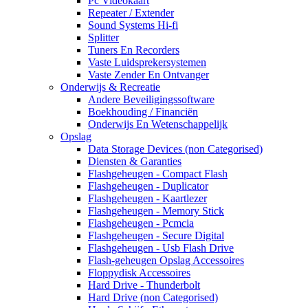
Pc Videokaart
Repeater / Extender
Sound Systems Hi-fi
Splitter
Tuners En Recorders
Vaste Luidsprekersystemen
Vaste Zender En Ontvanger
Onderwijs & Recreatie
Andere Beveiligingssoftware
Boekhouding / Financiën
Onderwijs En Wetenschappelijk
Opslag
Data Storage Devices (non Categorised)
Diensten & Garanties
Flashgeheugen - Compact Flash
Flashgeheugen - Duplicator
Flashgeheugen - Kaartlezer
Flashgeheugen - Memory Stick
Flashgeheugen - Pcmcia
Flashgeheugen - Secure Digital
Flashgeheugen - Usb Flash Drive
Flash-geheugen Opslag Accessoires
Floppydisk Accessoires
Hard Drive - Thunderbolt
Hard Drive (non Categorised)