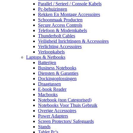
Parallel / Serieel / Console Kabels
Pc-behuizingen
Rekken En Montage Accessoires
Schoonmaak Producten
Secure Access Controls
Telefoon & Modemkabels
Thunderbolt Cables
Veiligheid Inrichtingen & Accessoires
Verlichting Accessoires
Verloopkabels
Laptops & Netbooks
Batterijen
Business Notebooks
Diensten & Garanties
Dockingoplossingen
Draagtassen
E-book Reader
Macbooks
Notebook (non Categorised)
Notebooks Voor Thuis Gebruik
Overige Accessoires
Power Adapters
Screen Protectors/ Safeguards
Stands
Tablet Pc's