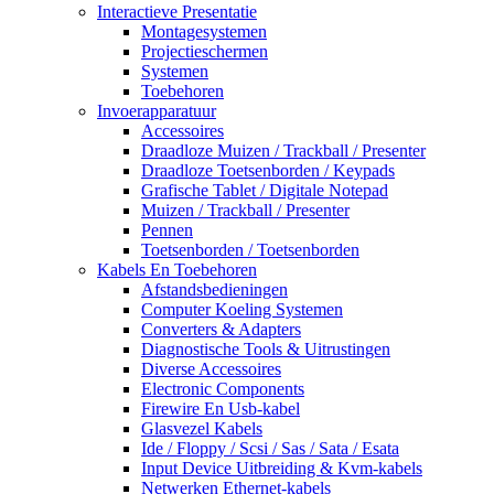
Interactieve Presentatie
Montagesystemen
Projectieschermen
Systemen
Toebehoren
Invoerapparatuur
Accessoires
Draadloze Muizen / Trackball / Presenter
Draadloze Toetsenborden / Keypads
Grafische Tablet / Digitale Notepad
Muizen / Trackball / Presenter
Pennen
Toetsenborden / Toetsenborden
Kabels En Toebehoren
Afstandsbedieningen
Computer Koeling Systemen
Converters & Adapters
Diagnostische Tools & Uitrustingen
Diverse Accessoires
Electronic Components
Firewire En Usb-kabel
Glasvezel Kabels
Ide / Floppy / Scsi / Sas / Sata / Esata
Input Device Uitbreiding & Kvm-kabels
Netwerken Ethernet-kabels