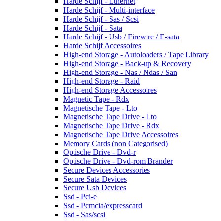
Harde Schijf - Ethernet
Harde Schijf - Multi-interface
Harde Schijf - Sas / Scsi
Harde Schijf - Sata
Harde Schijf - Usb / Firewire / E-sata
Harde Schijf Accessoires
High-end Storage - Autoloaders / Tape Library
High-end Storage - Back-up & Recovery
High-end Storage - Nas / Ndas / San
High-end Storage - Raid
High-end Storage Accessoires
Magnetic Tape - Rdx
Magnetische Tape - Lto
Magnetische Tape Drive - Lto
Magnetische Tape Drive - Rdx
Magnetische Tape Drive Accessoires
Memory Cards (non Categorised)
Optische Drive - Dvd-r
Optische Drive - Dvd-rom Brander
Secure Devices Accessories
Secure Sata Devices
Secure Usb Devices
Ssd - Pci-e
Ssd - Pcmcia/expresscard
Ssd - Sas/scsi