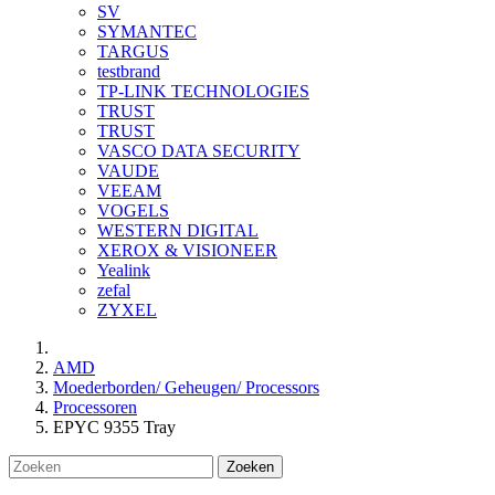
SV
SYMANTEC
TARGUS
testbrand
TP-LINK TECHNOLOGIES
TRUST
TRUST
VASCO DATA SECURITY
VAUDE
VEEAM
VOGELS
WESTERN DIGITAL
XEROX & VISIONEER
Yealink
zefal
ZYXEL
AMD
Moederborden/ Geheugen/ Processors
Processoren
EPYC 9355 Tray
Zoeken