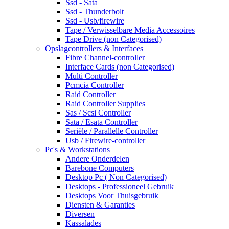
Ssd - Sata
Ssd - Thunderbolt
Ssd - Usb/firewire
Tape / Verwisselbare Media Accessoires
Tape Drive (non Categorised)
Opslagcontrollers & Interfaces
Fibre Channel-controller
Interface Cards (non Categorised)
Multi Controller
Pcmcia Controller
Raid Controller
Raid Controller Supplies
Sas / Scsi Controller
Sata / Esata Controller
Seriële / Parallelle Controller
Usb / Firewire-controller
Pc's & Workstations
Andere Onderdelen
Barebone Computers
Desktop Pc ( Non Categorised)
Desktops - Professioneel Gebruik
Desktops Voor Thuisgebruik
Diensten & Garanties
Diversen
Kassalades