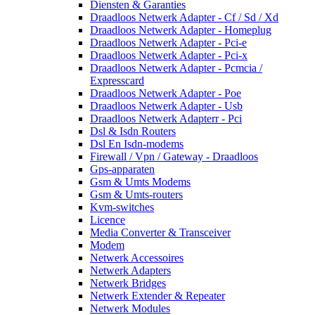
Diensten & Garanties
Draadloos Netwerk Adapter - Cf / Sd / Xd
Draadloos Netwerk Adapter - Homeplug
Draadloos Netwerk Adapter - Pci-e
Draadloos Netwerk Adapter - Pci-x
Draadloos Netwerk Adapter - Pcmcia /
Expresscard
Draadloos Netwerk Adapter - Poe
Draadloos Netwerk Adapter - Usb
Draadloos Netwerk Adapterr - Pci
Dsl & Isdn Routers
Dsl En Isdn-modems
Firewall / Vpn / Gateway - Draadloos
Gps-apparaten
Gsm & Umts Modems
Gsm & Umts-routers
Kvm-switches
Licence
Media Converter & Transceiver
Modem
Netwerk Accessoires
Netwerk Adapters
Netwerk Bridges
Netwerk Extender & Repeater
Netwerk Modules