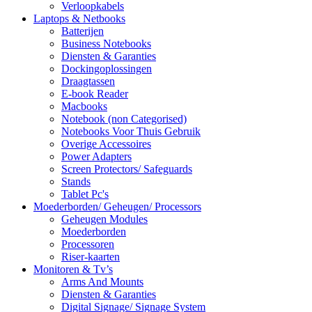
Verloopkabels
Laptops & Netbooks
Batterijen
Business Notebooks
Diensten & Garanties
Dockingoplossingen
Draagtassen
E-book Reader
Macbooks
Notebook (non Categorised)
Notebooks Voor Thuis Gebruik
Overige Accessoires
Power Adapters
Screen Protectors/ Safeguards
Stands
Tablet Pc's
Moederborden/ Geheugen/ Processors
Geheugen Modules
Moederborden
Processoren
Riser-kaarten
Monitoren & Tv’s
Arms And Mounts
Diensten & Garanties
Digital Signage/ Signage System