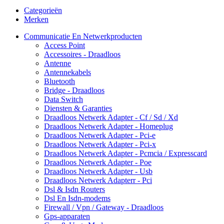
Categorieën
Merken
Communicatie En Netwerkproducten
Access Point
Accessoires - Draadloos
Antenne
Antennekabels
Bluetooth
Bridge - Draadloos
Data Switch
Diensten & Garanties
Draadloos Netwerk Adapter - Cf / Sd / Xd
Draadloos Netwerk Adapter - Homeplug
Draadloos Netwerk Adapter - Pci-e
Draadloos Netwerk Adapter - Pci-x
Draadloos Netwerk Adapter - Pcmcia / Expresscard
Draadloos Netwerk Adapter - Poe
Draadloos Netwerk Adapter - Usb
Draadloos Netwerk Adapterr - Pci
Dsl & Isdn Routers
Dsl En Isdn-modems
Firewall / Vpn / Gateway - Draadloos
Gps-apparaten