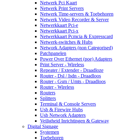
Netwerk Pci Kaart
Netwerk Print Servers
Netwerk Time-servers & Toebehoren
Netwerk Video Recorder & Server
Netwerkkaart Pci-e
Netwerkkaart Pci-x
Netwerkkaart Pcmcia & Expresscard
Netwerk-switches & Hubs
Network Adapters (non Categorised)
Patchpanelen
Power Over Ethernet (poe) Adapters
Print Server - Wireless
Repeater / Extender - Draadloze
Router - Dsl / Isdn - Draadloos
Router - Gsm / Umts - Draadloos
Router - Wireless
Routers
Splitters
Terminal & Console Servers
Usb & Firewire Hubs
Usb Network Adapters
Veiligheid Inrichtingen & Gateway
Digital Signage
Systemen
Toebehoren