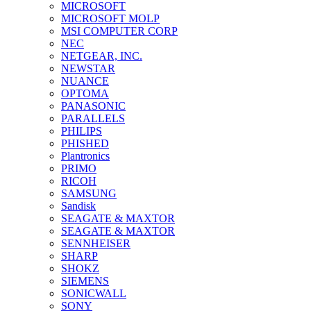
MICROSOFT
MICROSOFT MOLP
MSI COMPUTER CORP
NEC
NETGEAR, INC.
NEWSTAR
NUANCE
OPTOMA
PANASONIC
PARALLELS
PHILIPS
PHISHED
Plantronics
PRIMO
RICOH
SAMSUNG
Sandisk
SEAGATE & MAXTOR
SEAGATE & MAXTOR
SENNHEISER
SHARP
SHOKZ
SIEMENS
SONICWALL
SONY