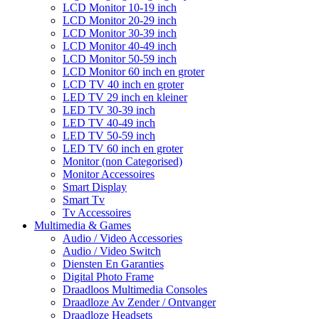
LCD Monitor 10-19 inch
LCD Monitor 20-29 inch
LCD Monitor 30-39 inch
LCD Monitor 40-49 inch
LCD Monitor 50-59 inch
LCD Monitor 60 inch en groter
LCD TV 40 inch en groter
LED TV 29 inch en kleiner
LED TV 30-39 inch
LED TV 40-49 inch
LED TV 50-59 inch
LED TV 60 inch en groter
Monitor (non Categorised)
Monitor Accessoires
Smart Display
Smart Tv
Tv Accessoires
Multimedia & Games
Audio / Video Accessories
Audio / Video Switch
Diensten En Garanties
Digital Photo Frame
Draadloos Multimedia Consoles
Draadloze Av Zender / Ontvanger
Draadloze Headsets