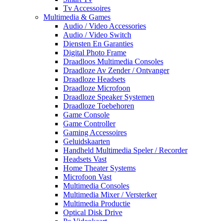
Tv Accessoires
Multimedia & Games
Audio / Video Accessories
Audio / Video Switch
Diensten En Garanties
Digital Photo Frame
Draadloos Multimedia Consoles
Draadloze Av Zender / Ontvanger
Draadloze Headsets
Draadloze Microfoon
Draadloze Speaker Systemen
Draadloze Toebehoren
Game Console
Game Controller
Gaming Accessoires
Geluidskaarten
Handheld Multimedia Speler / Recorder
Headsets Vast
Home Theater Systems
Microfoon Vast
Multimedia Consoles
Multimedia Mixer / Versterker
Multimedia Productie
Optical Disk Drive