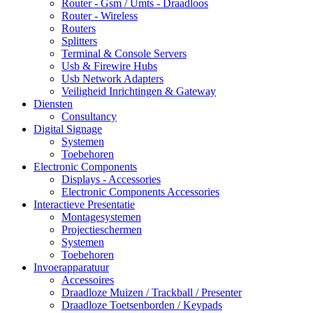
Router - Gsm / Umts - Draadloos
Router - Wireless
Routers
Splitters
Terminal & Console Servers
Usb & Firewire Hubs
Usb Network Adapters
Veiligheid Inrichtingen & Gateway
Diensten
Consultancy
Digital Signage
Systemen
Toebehoren
Electronic Components
Displays - Accessories
Electronic Components Accessories
Interactieve Presentatie
Montagesystemen
Projectieschermen
Systemen
Toebehoren
Invoerapparatuur
Accessoires
Draadloze Muizen / Trackball / Presenter
Draadloze Toetsenborden / Keypads