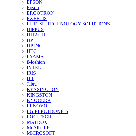
EPSON
Epson
ERGOTRON
EXERTIS
FUJITSU TECHNOLOGY SOLUTIONS
HIPPUS
HITACHI
HP
HP INC
HTC
IiYAMA
iMoshion
INTEL
IRIS
IT1
Jabra
KENSINGTON
KINGSTON
KYOCERA
LENOVO
LG ELECTRONICS
LOGITECH
MATROX
McAfee LIC
MICROSOFT