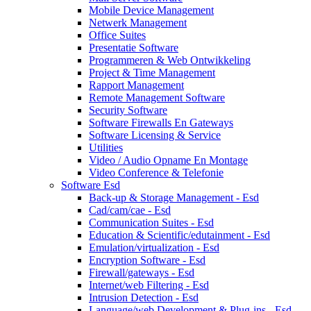
Mobile Device Management
Netwerk Management
Office Suites
Presentatie Software
Programmeren & Web Ontwikkeling
Project & Time Management
Rapport Management
Remote Management Software
Security Software
Software Firewalls En Gateways
Software Licensing & Service
Utilities
Video / Audio Opname En Montage
Video Conference & Telefonie
Software Esd
Back-up & Storage Management - Esd
Cad/cam/cae - Esd
Communication Suites - Esd
Education & Scientific/edutainment - Esd
Emulation/virtualization - Esd
Encryption Software - Esd
Firewall/gateways - Esd
Internet/web Filtering - Esd
Intrusion Detection - Esd
Language/web Development & Plug-ins - Esd