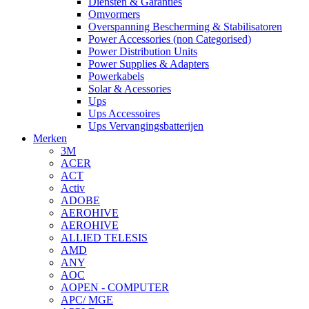
Diensten & Garanties
Omvormers
Overspanning Bescherming & Stabilisatoren
Power Accessories (non Categorised)
Power Distribution Units
Power Supplies & Adapters
Powerkabels
Solar & Acessories
Ups
Ups Accessoires
Ups Vervangingsbatterijen
Merken
3M
ACER
ACT
Activ
ADOBE
AEROHIVE
AEROHIVE
ALLIED TELESIS
AMD
ANY
AOC
AOPEN - COMPUTER
APC/ MGE