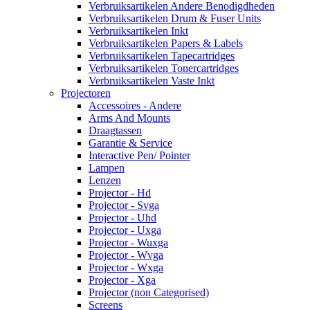
Verbruiksartikelen Andere Benodigdheden
Verbruiksartikelen Drum & Fuser Units
Verbruiksartikelen Inkt
Verbruiksartikelen Papers & Labels
Verbruiksartikelen Tapecartridges
Verbruiksartikelen Tonercartridges
Verbruiksartikelen Vaste Inkt
Projectoren
Accessoires - Andere
Arms And Mounts
Draagtassen
Garantie & Service
Interactive Pen/ Pointer
Lampen
Lenzen
Projector - Hd
Projector - Svga
Projector - Uhd
Projector - Uxga
Projector - Wuxga
Projector - Wvga
Projector - Wxga
Projector - Xga
Projector (non Categorised)
Screens