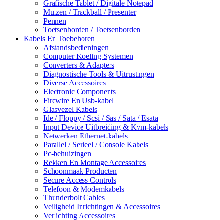
Grafische Tablet / Digitale Notepad
Muizen / Trackball / Presenter
Pennen
Toetsenborden / Toetsenborden
Kabels En Toebehoren
Afstandsbedieningen
Computer Koeling Systemen
Converters & Adapters
Diagnostische Tools & Uitrustingen
Diverse Accessoires
Electronic Components
Firewire En Usb-kabel
Glasvezel Kabels
Ide / Floppy / Scsi / Sas / Sata / Esata
Input Device Uitbreiding & Kvm-kabels
Netwerken Ethernet-kabels
Parallel / Serieel / Console Kabels
Pc-behuizingen
Rekken En Montage Accessoires
Schoonmaak Producten
Secure Access Controls
Telefoon & Modemkabels
Thunderbolt Cables
Veiligheid Inrichtingen & Accessoires
Verlichting Accessoires