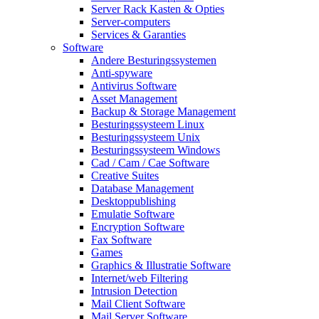
Server Rack Kasten & Opties
Server-computers
Services & Garanties
Software
Andere Besturingssystemen
Anti-spyware
Antivirus Software
Asset Management
Backup & Storage Management
Besturingssysteem Linux
Besturingssysteem Unix
Besturingssysteem Windows
Cad / Cam / Cae Software
Creative Suites
Database Management
Desktoppublishing
Emulatie Software
Encryption Software
Fax Software
Games
Graphics & Illustratie Software
Internet/web Filtering
Intrusion Detection
Mail Client Software
Mail Server Software