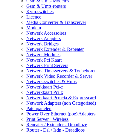
Gsm & Umts Modems
Gsm & Umts-routers
Kvm-switches
Licence
Media Converter & Transceiver
Modem
Netwerk Accessoires
Netwerk Adapters
Netwerk Bridges
Netwerk Extender & Repeater
Netwerk Modules
Netwerk Pci Kaart
Netwerk Print Servers
Netwerk Time-servers & Toebehoren
Netwerk Video Recorder & Server
Netwerk-switches & Hubs
Netwerkkaart Pci-e
Netwerkkaart Pci-x
Netwerkkaart Pcmcia & Expresscard
Network Adapters (non Categorised)
Patchpanelen
Power Over Ethernet (poe) Adapters
Print Server - Wireless
Repeater / Extender - Draadloze
Router - Dsl / Isdn - Draadloos