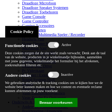
Draadloze Microfoon
Draadloze Speaker Systemen
Draadloze Toebehoren
Game Console
Game Controller
Gaming Accessoires
Geluidskaarten
Cookie Policy
Handheld Multimedia Speler / Recorder
Headsets Vast
Home Theater Systems
Functionele cookies
Microfoon Vast
Multimedia Consoles
Deze cookies zorgen dat de site werkt zoals verwacht; Denk aan de taal
Multimedia Mixer / Versterker
van de website, producten in je winkelmandje bijhouden, aanmelden
met jouw gegevens, winkelmandje het formulier bij het afrekenen,
Multimedia Productie
zoekresultaten filteren etc.
Optical Disk Drive
Pc Videokaart
Repeater / Extender
Andere cookies
Sound Systems Hi-fi
We gebruiken analytische & tracking cookies om te kijken hoe we de
Splitter
website beter kunnen maken en hoe we content en eventuele reclame
Tuners En Recorders
kunnen afstemmen op jouw voorkeur.
Vaste Luidsprekersystemen
Vaste Zender En Ontvanger
Onderwijs & Recreatie
Bewaar voorkeuren
Andere Beveiligingssoftware
Boekhouding / Financiën