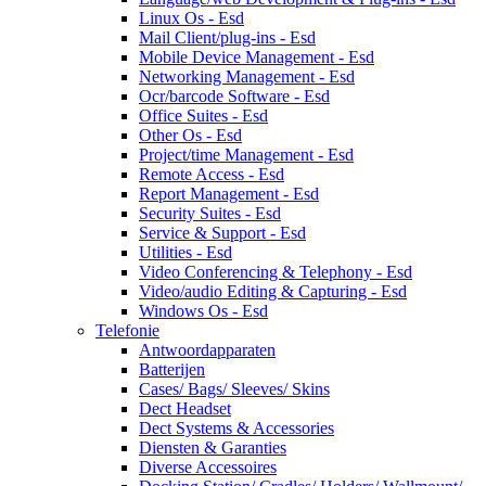
Linux Os - Esd
Mail Client/plug-ins - Esd
Mobile Device Management - Esd
Networking Management - Esd
Ocr/barcode Software - Esd
Office Suites - Esd
Other Os - Esd
Project/time Management - Esd
Remote Access - Esd
Report Management - Esd
Security Suites - Esd
Service & Support - Esd
Utilities - Esd
Video Conferencing & Telephony - Esd
Video/audio Editing & Capturing - Esd
Windows Os - Esd
Telefonie
Antwoordapparaten
Batterijen
Cases/ Bags/ Sleeves/ Skins
Dect Headset
Dect Systems & Accessories
Diensten & Garanties
Diverse Accessoires