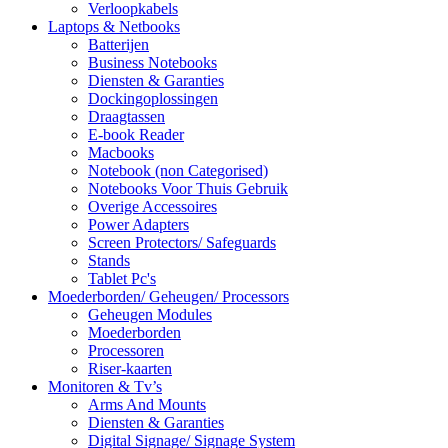
Verloopkabels
Laptops & Netbooks
Batterijen
Business Notebooks
Diensten & Garanties
Dockingoplossingen
Draagtassen
E-book Reader
Macbooks
Notebook (non Categorised)
Notebooks Voor Thuis Gebruik
Overige Accessoires
Power Adapters
Screen Protectors/ Safeguards
Stands
Tablet Pc's
Moederborden/ Geheugen/ Processors
Geheugen Modules
Moederborden
Processoren
Riser-kaarten
Monitoren & Tv’s
Arms And Mounts
Diensten & Garanties
Digital Signage/ Signage System