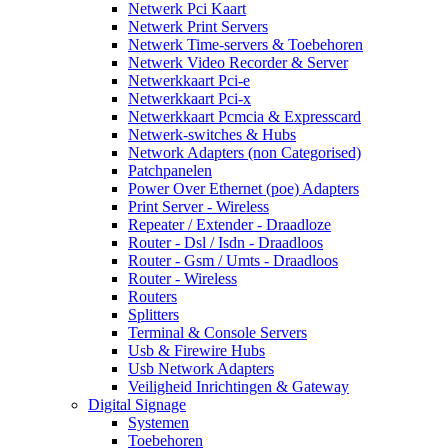
Netwerk Pci Kaart
Netwerk Print Servers
Netwerk Time-servers & Toebehoren
Netwerk Video Recorder & Server
Netwerkkaart Pci-e
Netwerkkaart Pci-x
Netwerkkaart Pcmcia & Expresscard
Netwerk-switches & Hubs
Network Adapters (non Categorised)
Patchpanelen
Power Over Ethernet (poe) Adapters
Print Server - Wireless
Repeater / Extender - Draadloze
Router - Dsl / Isdn - Draadloos
Router - Gsm / Umts - Draadloos
Router - Wireless
Routers
Splitters
Terminal & Console Servers
Usb & Firewire Hubs
Usb Network Adapters
Veiligheid Inrichtingen & Gateway
Digital Signage
Systemen
Toebehoren