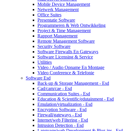
Mobile Device Management
Netwerk Management
Office Suites
Presentatie Software
Programmeren & Web Ontwikkeling
Project & Time Management
Rapport Management
Remote Management Software
Security Software
Software Firewalls En Gateways
Software Licensing & Service
Utilities
Video / Audio Opname En Montage
Video Conference & Telefonie
Software Esd
Back-up & Storage Management - Esd
Cad/cam/cae - Esd
Communication Suites - Esd
Education & Scientific/edutainment - Esd
Emulation/virtualization - Esd
Encryption Software - Esd
Firewall/gateways - Esd
Internet/web Filtering - Esd
Intrusion Detection - Esd
Language/web Development & Plug-ins - Esd