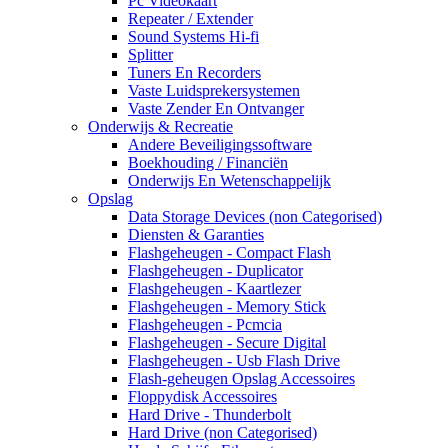
Pc Videokaart
Repeater / Extender
Sound Systems Hi-fi
Splitter
Tuners En Recorders
Vaste Luidsprekersystemen
Vaste Zender En Ontvanger
Onderwijs & Recreatie
Andere Beveiligingssoftware
Boekhouding / Financiën
Onderwijs En Wetenschappelijk
Opslag
Data Storage Devices (non Categorised)
Diensten & Garanties
Flashgeheugen - Compact Flash
Flashgeheugen - Duplicator
Flashgeheugen - Kaartlezer
Flashgeheugen - Memory Stick
Flashgeheugen - Pcmcia
Flashgeheugen - Secure Digital
Flashgeheugen - Usb Flash Drive
Flash-geheugen Opslag Accessoires
Floppydisk Accessoires
Hard Drive - Thunderbolt
Hard Drive (non Categorised)