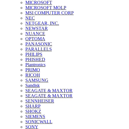
MICROSOFT
MICROSOFT MOLP
MSI COMPUTER CORP
NEC
NETGEAR, INC.
NEWSTAR
NUANCE
OPTOMA
PANASONIC
PARALLELS
PHILIPS
PHISHED
Plantronics
PRIMO
RICOH
SAMSUNG
Sandisk
SEAGATE & MAXTOR
SEAGATE & MAXTOR
SENNHEISER
SHARP
SHOKZ
SIEMENS
SONICWALL
SONY