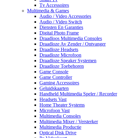
Tv Accessoires
Multimedia & Games
Audio / Video Accessories
Audio / Video Switch
Diensten En Garanties
Digital Photo Frame
Draadloos Multimedia Consoles
Draadloze Av Zender / Ontvanger
Draadloze Headsets
Draadloze Microfoon
Draadloze Speaker Systemen
Draadloze Toebehoren
Game Console
Game Controller
Gaming Accessoires
Geluidskaarten
Handheld Multimedia Speler / Recorder
Headsets Vast
Home Theater Systems
Microfoon Vast
Multimedia Consoles
Multimedia Mixer / Versterker
Multimedia Productie
Optical Disk Drive