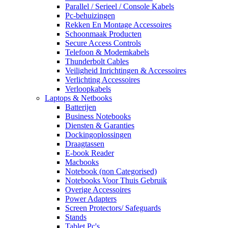
Parallel / Serieel / Console Kabels
Pc-behuizingen
Rekken En Montage Accessoires
Schoonmaak Producten
Secure Access Controls
Telefoon & Modemkabels
Thunderbolt Cables
Veiligheid Inrichtingen & Accessoires
Verlichting Accessoires
Verloopkabels
Laptops & Netbooks
Batterijen
Business Notebooks
Diensten & Garanties
Dockingoplossingen
Draagtassen
E-book Reader
Macbooks
Notebook (non Categorised)
Notebooks Voor Thuis Gebruik
Overige Accessoires
Power Adapters
Screen Protectors/ Safeguards
Stands
Tablet Pc's