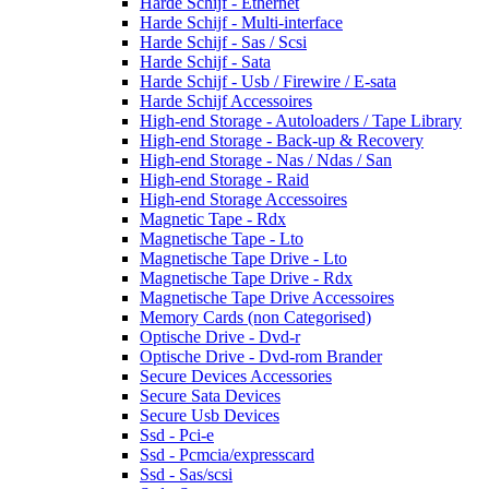
Harde Schijf - Ethernet
Harde Schijf - Multi-interface
Harde Schijf - Sas / Scsi
Harde Schijf - Sata
Harde Schijf - Usb / Firewire / E-sata
Harde Schijf Accessoires
High-end Storage - Autoloaders / Tape Library
High-end Storage - Back-up & Recovery
High-end Storage - Nas / Ndas / San
High-end Storage - Raid
High-end Storage Accessoires
Magnetic Tape - Rdx
Magnetische Tape - Lto
Magnetische Tape Drive - Lto
Magnetische Tape Drive - Rdx
Magnetische Tape Drive Accessoires
Memory Cards (non Categorised)
Optische Drive - Dvd-r
Optische Drive - Dvd-rom Brander
Secure Devices Accessories
Secure Sata Devices
Secure Usb Devices
Ssd - Pci-e
Ssd - Pcmcia/expresscard
Ssd - Sas/scsi