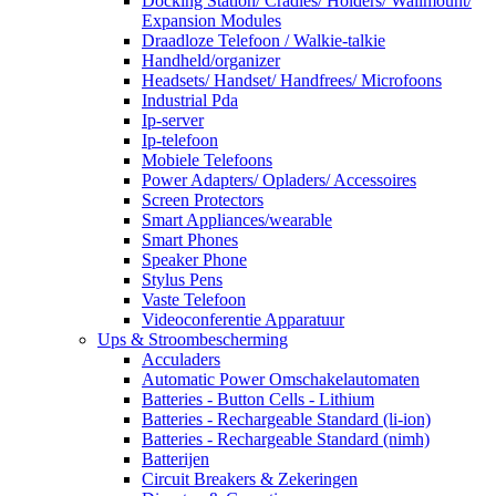
Docking Station/ Cradles/ Holders/ Wallmount/
Expansion Modules
Draadloze Telefoon / Walkie-talkie
Handheld/organizer
Headsets/ Handset/ Handfrees/ Microfoons
Industrial Pda
Ip-server
Ip-telefoon
Mobiele Telefoons
Power Adapters/ Opladers/ Accessoires
Screen Protectors
Smart Appliances/wearable
Smart Phones
Speaker Phone
Stylus Pens
Vaste Telefoon
Videoconferentie Apparatuur
Ups & Stroombescherming
Acculaders
Automatic Power Omschakelautomaten
Batteries - Button Cells - Lithium
Batteries - Rechargeable Standard (li-ion)
Batteries - Rechargeable Standard (nimh)
Batterijen
Circuit Breakers & Zekeringen