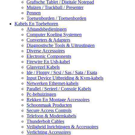
Grafische Tablet / Digitale Notepad
Muizen / Trackball / Presenter
Pennen
Toetsenborden / Toetsenborden
Kabels En Toebehoren
Afstandsbedieningen
Computer Koeling Systemen
Converters & Adapters
Diagnostische Tools & Uitrustingen
Diverse Accessoires
Electronic Components
Firewire En Usb-kabel
Glasvezel Kabels
Ide / Floppy / Scsi / Sas / Sata / Esata
Input Device Uitbreiding & Kvm-kabels
Netwerken Ethernet-kabels
Parallel / Serieel / Console Kabels
Pc-behuizingen
Rekken En Montage Accessoires
Schoonmaak Producten
Secure Access Controls
Telefoon & Modemkabels
Thunderbolt Cables
Veiligheid Inrichtingen & Accessoires
Verlichting Accessoires