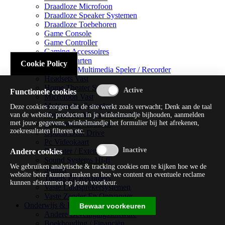
Draadloze Microfoon
Draadloze Speaker Systemen
Draadloze Toebehoren
Game Console
Game Controller
Gaming Accessoires
Geluidskaarten
Cookie Policy
Handheld Multimedia Speler / Recorder
Headsets Vast
Home Theater Systems
Functionele cookies
Microfoon Vast
Multimedia Consoles
Deze cookies zorgen dat de site werkt zoals verwacht; Denk aan de taal
Multimedia Mixer / Versterker
van de website, producten in je winkelmandje bijhouden, aanmelden
met jouw gegevens, winkelmandje het formulier bij het afrekenen,
Multimedia Productie
zoekresultaten filteren etc.
Optical Disk Drive
Pc Videokaart
Repeater / Extender
Andere cookies
Sound Systems Hi-fi
We gebruiken analytische & tracking cookies om te kijken hoe we de
Splitter
website beter kunnen maken en hoe we content en eventuele reclame
Tuners En Recorders
kunnen afstemmen op jouw voorkeur.
Vaste Luidsprekersystemen
Vaste Zender En Ontvanger
Onderwijs & Recreatie
Bewaar voorkeuren
Andere Beveiligingssoftware
Boekhouding / Financiën