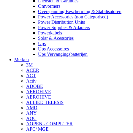
Diensten & Garanties
Omvormers
Overspanning Bescherming & Stabilisatoren
Power Accessories (non Categorised)
Power Distribution Units
Power Supplies & Adapters
Powerkabels
Solar & Acessories
Ups
Ups Accessoires
Ups Vervangingsbatterijen
Merken
3M
ACER
ACT
Activ
ADOBE
AEROHIVE
AEROHIVE
ALLIED TELESIS
AMD
ANY
AOC
AOPEN - COMPUTER
APC/ MGE