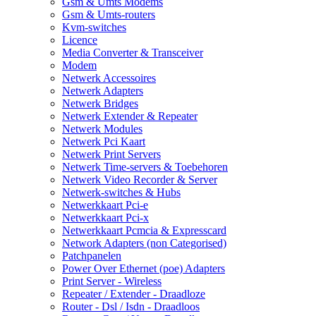
Gsm & Umts Modems
Gsm & Umts-routers
Kvm-switches
Licence
Media Converter & Transceiver
Modem
Netwerk Accessoires
Netwerk Adapters
Netwerk Bridges
Netwerk Extender & Repeater
Netwerk Modules
Netwerk Pci Kaart
Netwerk Print Servers
Netwerk Time-servers & Toebehoren
Netwerk Video Recorder & Server
Netwerk-switches & Hubs
Netwerkkaart Pci-e
Netwerkkaart Pci-x
Netwerkkaart Pcmcia & Expresscard
Network Adapters (non Categorised)
Patchpanelen
Power Over Ethernet (poe) Adapters
Print Server - Wireless
Repeater / Extender - Draadloze
Router - Dsl / Isdn - Draadloos