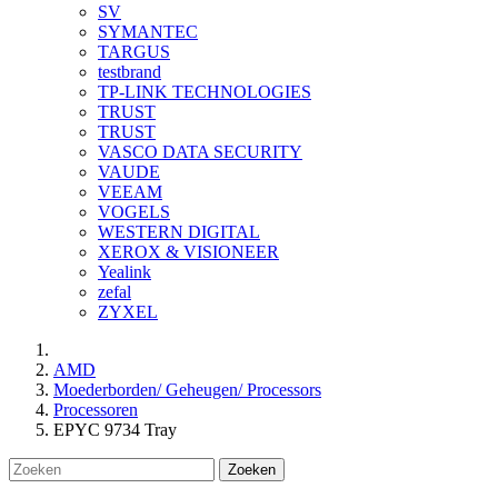
SV
SYMANTEC
TARGUS
testbrand
TP-LINK TECHNOLOGIES
TRUST
TRUST
VASCO DATA SECURITY
VAUDE
VEEAM
VOGELS
WESTERN DIGITAL
XEROX & VISIONEER
Yealink
zefal
ZYXEL
AMD
Moederborden/ Geheugen/ Processors
Processoren
EPYC 9734 Tray
Zoeken