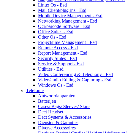
Linux Os - Esd
Mail Client/plug-ins - Esd
Mobile Device Management - Esd
Networking Management - Esd
Ocr/barcode Software - Esd
Office Suites - Esd
Other Os - Esd
Project/time Management - Esd
Remote Access - Esd
Report Management - Esd
Security Suites - Esd
Service & Support - Esd
Utilities - Esd
Video Conferencing & Telephony - Esd
Video/audio Editing & Capturing - Esd
Windows Os - Esd
Telefonie
Antwoordapparaten
Batterijen
Cases/ Bags/ Sleeves/ Skins
Dect Headset
Dect Systems & Accessories
Diensten & Garanties
Diverse Accessoires