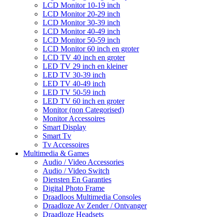
LCD Monitor 10-19 inch
LCD Monitor 20-29 inch
LCD Monitor 30-39 inch
LCD Monitor 40-49 inch
LCD Monitor 50-59 inch
LCD Monitor 60 inch en groter
LCD TV 40 inch en groter
LED TV 29 inch en kleiner
LED TV 30-39 inch
LED TV 40-49 inch
LED TV 50-59 inch
LED TV 60 inch en groter
Monitor (non Categorised)
Monitor Accessoires
Smart Display
Smart Tv
Tv Accessoires
Multimedia & Games
Audio / Video Accessories
Audio / Video Switch
Diensten En Garanties
Digital Photo Frame
Draadloos Multimedia Consoles
Draadloze Av Zender / Ontvanger
Draadloze Headsets