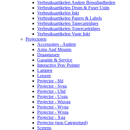
Verbruiksartikelen Andere Benodigdheden
Verbruiksartikelen Drum & Fuser Units
Verbruiksartikelen Inkt
Verbruiksartikelen Papers & Labels
Verbruiksartikelen Tapecartridges
Verbruiksartikelen Tonercartridges
Verbruiksartikelen Vaste Inkt
Projectoren
Accessoires - Andere
Arms And Mounts
Draagtassen
Garantie & Service
Interactive Pen/ Pointer
Lampen
Lenzen
Projector - Hd
Projector - Svga
Projector - Uhd
Projector - Uxga
Projector - Wuxga
Projector - Wvga
Projector - Wxga
Projector - Xga
Projector (non Categorised)
Screens