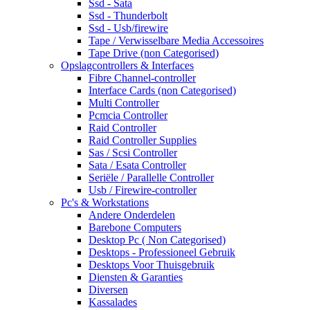
Ssd - Sata
Ssd - Thunderbolt
Ssd - Usb/firewire
Tape / Verwisselbare Media Accessoires
Tape Drive (non Categorised)
Opslagcontrollers & Interfaces
Fibre Channel-controller
Interface Cards (non Categorised)
Multi Controller
Pcmcia Controller
Raid Controller
Raid Controller Supplies
Sas / Scsi Controller
Sata / Esata Controller
Seriële / Parallelle Controller
Usb / Firewire-controller
Pc's & Workstations
Andere Onderdelen
Barebone Computers
Desktop Pc ( Non Categorised)
Desktops - Professioneel Gebruik
Desktops Voor Thuisgebruik
Diensten & Garanties
Diversen
Kassalades