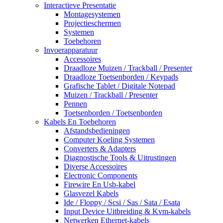
Interactieve Presentatie
Montagesystemen
Projectieschermen
Systemen
Toebehoren
Invoerapparatuur
Accessoires
Draadloze Muizen / Trackball / Presenter
Draadloze Toetsenborden / Keypads
Grafische Tablet / Digitale Notepad
Muizen / Trackball / Presenter
Pennen
Toetsenborden / Toetsenborden
Kabels En Toebehoren
Afstandsbedieningen
Computer Koeling Systemen
Converters & Adapters
Diagnostische Tools & Uitrustingen
Diverse Accessoires
Electronic Components
Firewire En Usb-kabel
Glasvezel Kabels
Ide / Floppy / Scsi / Sas / Sata / Esata
Input Device Uitbreiding & Kvm-kabels
Netwerken Ethernet-kabels