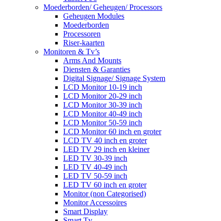
Moederborden/ Geheugen/ Processors
Geheugen Modules
Moederborden
Processoren
Riser-kaarten
Monitoren & Tv’s
Arms And Mounts
Diensten & Garanties
Digital Signage/ Signage System
LCD Monitor 10-19 inch
LCD Monitor 20-29 inch
LCD Monitor 30-39 inch
LCD Monitor 40-49 inch
LCD Monitor 50-59 inch
LCD Monitor 60 inch en groter
LCD TV 40 inch en groter
LED TV 29 inch en kleiner
LED TV 30-39 inch
LED TV 40-49 inch
LED TV 50-59 inch
LED TV 60 inch en groter
Monitor (non Categorised)
Monitor Accessoires
Smart Display
Smart Tv