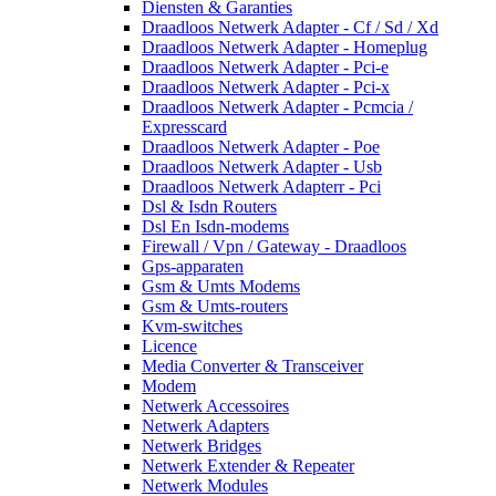
Diensten & Garanties
Draadloos Netwerk Adapter - Cf / Sd / Xd
Draadloos Netwerk Adapter - Homeplug
Draadloos Netwerk Adapter - Pci-e
Draadloos Netwerk Adapter - Pci-x
Draadloos Netwerk Adapter - Pcmcia /
Expresscard
Draadloos Netwerk Adapter - Poe
Draadloos Netwerk Adapter - Usb
Draadloos Netwerk Adapterr - Pci
Dsl & Isdn Routers
Dsl En Isdn-modems
Firewall / Vpn / Gateway - Draadloos
Gps-apparaten
Gsm & Umts Modems
Gsm & Umts-routers
Kvm-switches
Licence
Media Converter & Transceiver
Modem
Netwerk Accessoires
Netwerk Adapters
Netwerk Bridges
Netwerk Extender & Repeater
Netwerk Modules