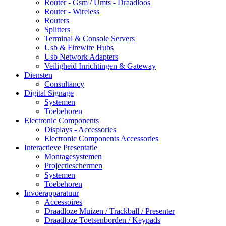
Router - Gsm / Umts - Draadloos
Router - Wireless
Routers
Splitters
Terminal & Console Servers
Usb & Firewire Hubs
Usb Network Adapters
Veiligheid Inrichtingen & Gateway
Diensten
Consultancy
Digital Signage
Systemen
Toebehoren
Electronic Components
Displays - Accessories
Electronic Components Accessories
Interactieve Presentatie
Montagesystemen
Projectieschermen
Systemen
Toebehoren
Invoerapparatuur
Accessoires
Draadloze Muizen / Trackball / Presenter
Draadloze Toetsenborden / Keypads