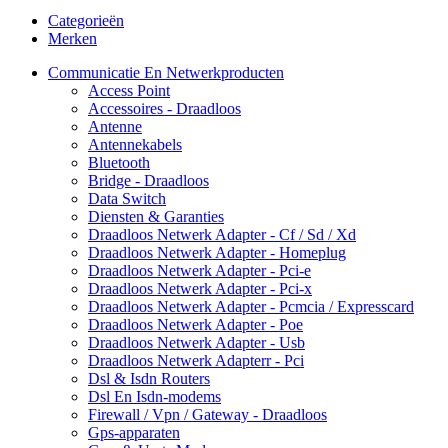
Categorieën
Merken
Communicatie En Netwerkproducten
Access Point
Accessoires - Draadloos
Antenne
Antennekabels
Bluetooth
Bridge - Draadloos
Data Switch
Diensten & Garanties
Draadloos Netwerk Adapter - Cf / Sd / Xd
Draadloos Netwerk Adapter - Homeplug
Draadloos Netwerk Adapter - Pci-e
Draadloos Netwerk Adapter - Pci-x
Draadloos Netwerk Adapter - Pcmcia / Expresscard
Draadloos Netwerk Adapter - Poe
Draadloos Netwerk Adapter - Usb
Draadloos Netwerk Adapterr - Pci
Dsl & Isdn Routers
Dsl En Isdn-modems
Firewall / Vpn / Gateway - Draadloos
Gps-apparaten