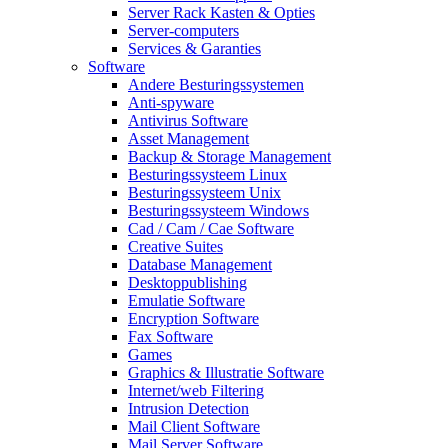
Server Rack Kasten & Opties
Server-computers
Services & Garanties
Software
Andere Besturingssystemen
Anti-spyware
Antivirus Software
Asset Management
Backup & Storage Management
Besturingssysteem Linux
Besturingssysteem Unix
Besturingssysteem Windows
Cad / Cam / Cae Software
Creative Suites
Database Management
Desktoppublishing
Emulatie Software
Encryption Software
Fax Software
Games
Graphics & Illustratie Software
Internet/web Filtering
Intrusion Detection
Mail Client Software
Mail Server Software