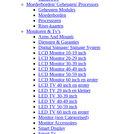
Moederborden/ Geheugen/ Processors
Geheugen Modules
Moederborden
Processoren
Riser-kaarten
Monitoren & Tv’s
Arms And Mounts
Diensten & Garanties
Digital Signage/ Signage System
LCD Monitor 10-19 inch
LCD Monitor 20-29 inch
LCD Monitor 30-39 inch
LCD Monitor 40-49 inch
LCD Monitor 50-59 inch
LCD Monitor 60 inch en groter
LCD TV 40 inch en groter
LED TV 29 inch en kleiner
LED TV 30-39 inch
LED TV 40-49 inch
LED TV 50-59 inch
LED TV 60 inch en groter
Monitor (non Categorised)
Monitor Accessoires
Smart Display
Smart Tv