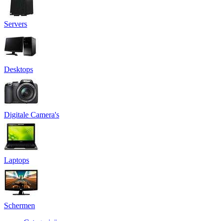
Servers
Desktops
Digitale Camera's
Laptops
Schermen