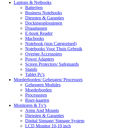
Laptops & Netbooks
Batterijen
Business Notebooks
Diensten & Garanties
Dockingoplossingen
Draagtassen
E-book Reader
Macbooks
Notebook (non Categorised)
Notebooks Voor Thuis Gebruik
Overige Accessoires
Power Adapters
Screen Protectors/ Safeguards
Stands
Tablet Pc's
Moederborden/ Geheugen/ Processors
Geheugen Modules
Moederborden
Processoren
Riser-kaarten
Monitoren & Tv’s
Arms And Mounts
Diensten & Garanties
Digital Signage/ Signage System
LCD Monitor 10-19 inch