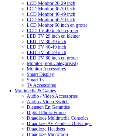
LCD Monitor 20-29 inch
LCD Monitor 30-39 inch
LCD Monitor 40-49 inch
LCD Monitor 50-59 inch
LCD Monitor 60 inch en groter
LCD TV 40 inch en groter
LED TV 29 inch en kleiner
LED TV 30-39 inch
LED TV 40-49 inch
LED TV 50-59 inch
LED TV 60 inch en groter
Monitor (non Categorised)
Monitor Accessoires
Smart Display
Smart Tv
Tv Accessoires
Multimedia & Games
Audio / Video Accessories
Audio / Video Switch
Diensten En Garanties
Digital Photo Frame
Draadloos Multimedia Consoles
Draadloze Av Zender / Ontvanger
Draadloze Headsets
Draadloze Microfoon