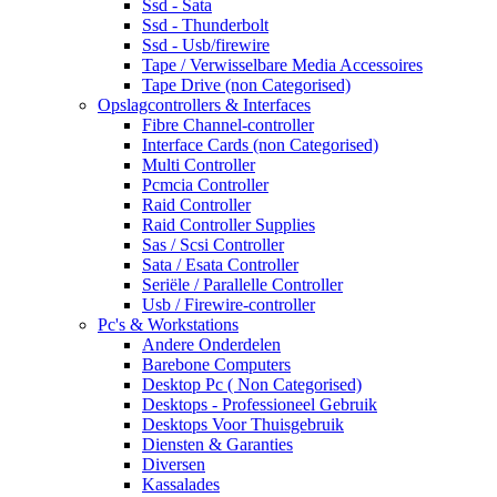
Ssd - Sata
Ssd - Thunderbolt
Ssd - Usb/firewire
Tape / Verwisselbare Media Accessoires
Tape Drive (non Categorised)
Opslagcontrollers & Interfaces
Fibre Channel-controller
Interface Cards (non Categorised)
Multi Controller
Pcmcia Controller
Raid Controller
Raid Controller Supplies
Sas / Scsi Controller
Sata / Esata Controller
Seriële / Parallelle Controller
Usb / Firewire-controller
Pc's & Workstations
Andere Onderdelen
Barebone Computers
Desktop Pc ( Non Categorised)
Desktops - Professioneel Gebruik
Desktops Voor Thuisgebruik
Diensten & Garanties
Diversen
Kassalades