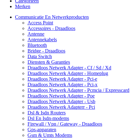
Categorieën
Merken
Communicatie En Netwerkproducten
Access Point
Accessoires - Draadloos
Antenne
Antennekabels
Bluetooth
Bridge - Draadloos
Data Switch
Diensten & Garanties
Draadloos Netwerk Adapter - Cf / Sd / Xd
Draadloos Netwerk Adapter - Homeplug
Draadloos Netwerk Adapter - Pci-e
Draadloos Netwerk Adapter - Pci-x
Draadloos Netwerk Adapter - Pcmcia / Expresscard
Draadloos Netwerk Adapter - Poe
Draadloos Netwerk Adapter - Usb
Draadloos Netwerk Adapterr - Pci
Dsl & Isdn Routers
Dsl En Isdn-modems
Firewall / Vpn / Gateway - Draadloos
Gps-apparaten
Gsm & Umts Modems