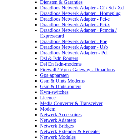
Diensten & Garanties
Draadloos Netwerk Adapter - Cf / Sd / Xd
Draadloos Netwerk Adapter - Homeplug
Draadloos Netwerk Adapter - Pci-e
Draadloos Netwerk Adapter - Pci-x
Draadloos Netwerk Adapter - Pcmcia /
Expresscard
Draadloos Netwerk Adapter - Poe
Draadloos Netwerk Adapter - Usb
Draadloos Netwerk Adapterr - Pci
Dsl & Isdn Routers
Dsl En Isdn-modems
Firewall / Vpn / Gateway - Draadloos
Gps-apparaten
Gsm & Umts Modems
Gsm & Umts-routers
Kvm-switches
Licence
Media Converter & Transceiver
Modem
Netwerk Accessoires
Netwerk Adapters
Netwerk Bridges
Netwerk Extender & Repeater
Netwerk Modules