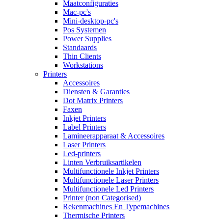
Maatconfiguraties
Mac-pc's
Mini-desktop-pc's
Pos Systemen
Power Supplies
Standaards
Thin Clients
Workstations
Printers
Accessoires
Diensten & Garanties
Dot Matrix Printers
Faxen
Inkjet Printers
Label Printers
Lamineerapparaat & Accessoires
Laser Printers
Led-printers
Linten Verbruiksartikelen
Multifunctionele Inkjet Printers
Multifunctionele Laser Printers
Multifunctionele Led Printers
Printer (non Categorised)
Rekenmachines En Typemachines
Thermische Printers