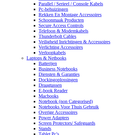
Parallel / Serieel / Console Kabels
Pc-behuizingen
Rekken En Montage Accessoires
Schoonmaak Producten
Secure Access Controls
Telefoon & Modemkabels
Thunderbolt Cables
Veiligheid Inrichtingen & Accessoires
Verlichting Accessoires
Verloopkabels
Laptops & Netbooks
Batterijen
Business Notebooks
Diensten & Garanties
Dockingoplossingen
Draagtassen
E-book Reader
Macbooks
Notebook (non Categorised)
Notebooks Voor Thuis Gebruik
Overige Accessoires
Power Adapters
Screen Protectors/ Safeguards
Stands
Tablet Pc's