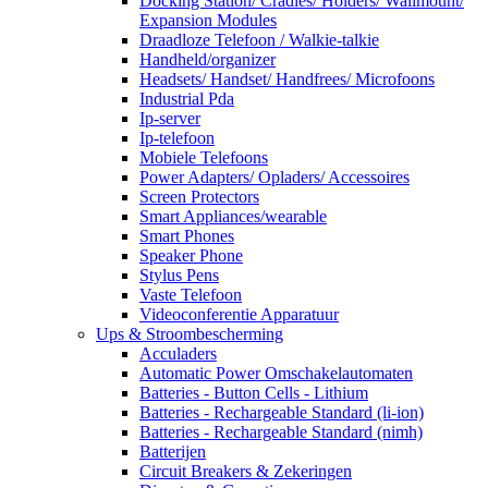
Docking Station/ Cradles/ Holders/ Wallmount/
Expansion Modules
Draadloze Telefoon / Walkie-talkie
Handheld/organizer
Headsets/ Handset/ Handfrees/ Microfoons
Industrial Pda
Ip-server
Ip-telefoon
Mobiele Telefoons
Power Adapters/ Opladers/ Accessoires
Screen Protectors
Smart Appliances/wearable
Smart Phones
Speaker Phone
Stylus Pens
Vaste Telefoon
Videoconferentie Apparatuur
Ups & Stroombescherming
Acculaders
Automatic Power Omschakelautomaten
Batteries - Button Cells - Lithium
Batteries - Rechargeable Standard (li-ion)
Batteries - Rechargeable Standard (nimh)
Batterijen
Circuit Breakers & Zekeringen