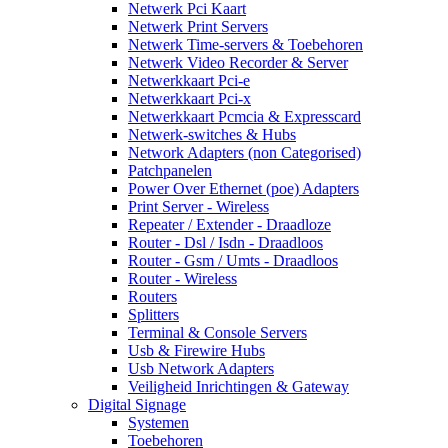
Netwerk Pci Kaart
Netwerk Print Servers
Netwerk Time-servers & Toebehoren
Netwerk Video Recorder & Server
Netwerkkaart Pci-e
Netwerkkaart Pci-x
Netwerkkaart Pcmcia & Expresscard
Netwerk-switches & Hubs
Network Adapters (non Categorised)
Patchpanelen
Power Over Ethernet (poe) Adapters
Print Server - Wireless
Repeater / Extender - Draadloze
Router - Dsl / Isdn - Draadloos
Router - Gsm / Umts - Draadloos
Router - Wireless
Routers
Splitters
Terminal & Console Servers
Usb & Firewire Hubs
Usb Network Adapters
Veiligheid Inrichtingen & Gateway
Digital Signage
Systemen
Toebehoren