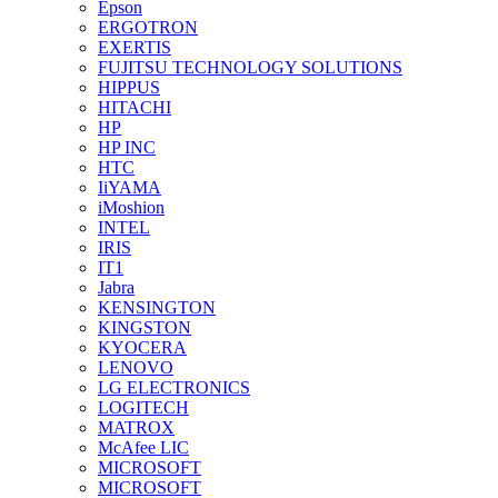
Epson
ERGOTRON
EXERTIS
FUJITSU TECHNOLOGY SOLUTIONS
HIPPUS
HITACHI
HP
HP INC
HTC
IiYAMA
iMoshion
INTEL
IRIS
IT1
Jabra
KENSINGTON
KINGSTON
KYOCERA
LENOVO
LG ELECTRONICS
LOGITECH
MATROX
McAfee LIC
MICROSOFT
MICROSOFT