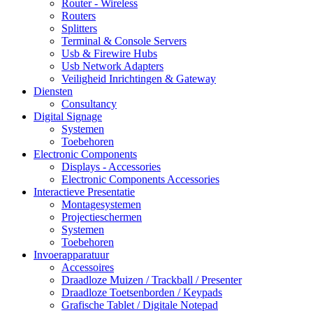
Router - Wireless
Routers
Splitters
Terminal & Console Servers
Usb & Firewire Hubs
Usb Network Adapters
Veiligheid Inrichtingen & Gateway
Diensten
Consultancy
Digital Signage
Systemen
Toebehoren
Electronic Components
Displays - Accessories
Electronic Components Accessories
Interactieve Presentatie
Montagesystemen
Projectieschermen
Systemen
Toebehoren
Invoerapparatuur
Accessoires
Draadloze Muizen / Trackball / Presenter
Draadloze Toetsenborden / Keypads
Grafische Tablet / Digitale Notepad