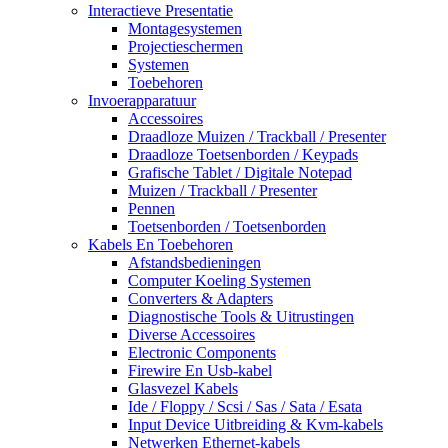
Interactieve Presentatie
Montagesystemen
Projectieschermen
Systemen
Toebehoren
Invoerapparatuur
Accessoires
Draadloze Muizen / Trackball / Presenter
Draadloze Toetsenborden / Keypads
Grafische Tablet / Digitale Notepad
Muizen / Trackball / Presenter
Pennen
Toetsenborden / Toetsenborden
Kabels En Toebehoren
Afstandsbedieningen
Computer Koeling Systemen
Converters & Adapters
Diagnostische Tools & Uitrustingen
Diverse Accessoires
Electronic Components
Firewire En Usb-kabel
Glasvezel Kabels
Ide / Floppy / Scsi / Sas / Sata / Esata
Input Device Uitbreiding & Kvm-kabels
Netwerken Ethernet-kabels