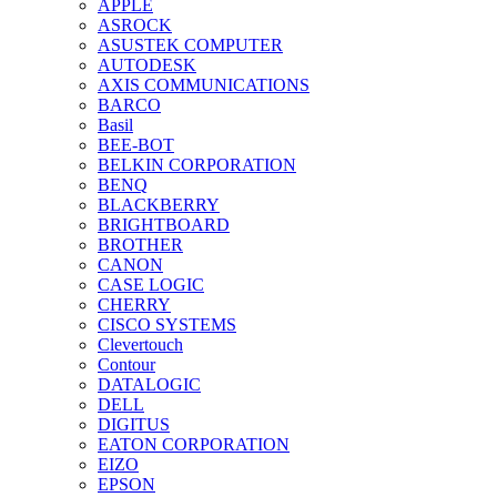
APPLE
ASROCK
ASUSTEK COMPUTER
AUTODESK
AXIS COMMUNICATIONS
BARCO
Basil
BEE-BOT
BELKIN CORPORATION
BENQ
BLACKBERRY
BRIGHTBOARD
BROTHER
CANON
CASE LOGIC
CHERRY
CISCO SYSTEMS
Clevertouch
Contour
DATALOGIC
DELL
DIGITUS
EATON CORPORATION
EIZO
EPSON