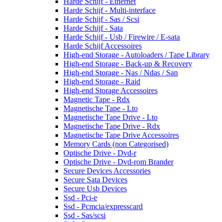
Harde Schijf - Ethernet
Harde Schijf - Multi-interface
Harde Schijf - Sas / Scsi
Harde Schijf - Sata
Harde Schijf - Usb / Firewire / E-sata
Harde Schijf Accessoires
High-end Storage - Autoloaders / Tape Library
High-end Storage - Back-up & Recovery
High-end Storage - Nas / Ndas / San
High-end Storage - Raid
High-end Storage Accessoires
Magnetic Tape - Rdx
Magnetische Tape - Lto
Magnetische Tape Drive - Lto
Magnetische Tape Drive - Rdx
Magnetische Tape Drive Accessoires
Memory Cards (non Categorised)
Optische Drive - Dvd-r
Optische Drive - Dvd-rom Brander
Secure Devices Accessories
Secure Sata Devices
Secure Usb Devices
Ssd - Pci-e
Ssd - Pcmcia/expresscard
Ssd - Sas/scsi