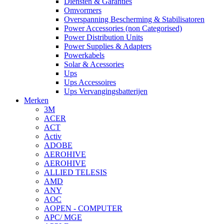
Diensten & Garanties
Omvormers
Overspanning Bescherming & Stabilisatoren
Power Accessories (non Categorised)
Power Distribution Units
Power Supplies & Adapters
Powerkabels
Solar & Acessories
Ups
Ups Accessoires
Ups Vervangingsbatterijen
Merken
3M
ACER
ACT
Activ
ADOBE
AEROHIVE
AEROHIVE
ALLIED TELESIS
AMD
ANY
AOC
AOPEN - COMPUTER
APC/ MGE