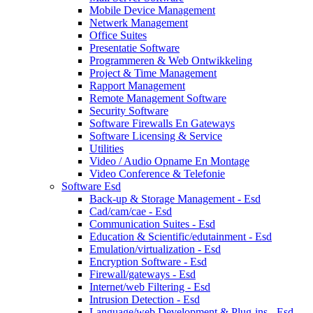
Mobile Device Management
Netwerk Management
Office Suites
Presentatie Software
Programmeren & Web Ontwikkeling
Project & Time Management
Rapport Management
Remote Management Software
Security Software
Software Firewalls En Gateways
Software Licensing & Service
Utilities
Video / Audio Opname En Montage
Video Conference & Telefonie
Software Esd
Back-up & Storage Management - Esd
Cad/cam/cae - Esd
Communication Suites - Esd
Education & Scientific/edutainment - Esd
Emulation/virtualization - Esd
Encryption Software - Esd
Firewall/gateways - Esd
Internet/web Filtering - Esd
Intrusion Detection - Esd
Language/web Development & Plug-ins - Esd