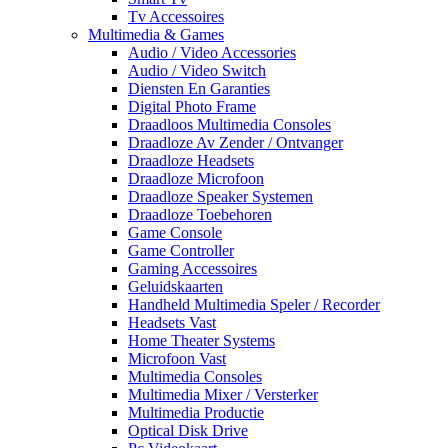
Tv Accessoires
Multimedia & Games
Audio / Video Accessories
Audio / Video Switch
Diensten En Garanties
Digital Photo Frame
Draadloos Multimedia Consoles
Draadloze Av Zender / Ontvanger
Draadloze Headsets
Draadloze Microfoon
Draadloze Speaker Systemen
Draadloze Toebehoren
Game Console
Game Controller
Gaming Accessoires
Geluidskaarten
Handheld Multimedia Speler / Recorder
Headsets Vast
Home Theater Systems
Microfoon Vast
Multimedia Consoles
Multimedia Mixer / Versterker
Multimedia Productie
Optical Disk Drive