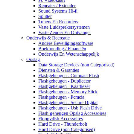
Pc Videokaart
Repeater / Extender
Sound Systems Hi-fi
Splitter
Tuners En Recorders
Vaste Luidsprekersystemen
Vaste Zender En Ontvanger
Onderwijs & Recreatie
Andere Beveiligingssoftware
Boekhouding / Financiën
Onderwijs En Wetenschappelijk
Opslag
Data Storage Devices (non Categorised)
Diensten & Garanties
Flashgeheugen - Compact Flash
Flashgeheugen - Duplicator
Flashgeheugen - Kaartlezer
Flashgeheugen - Memory Stick
Flashgeheugen - Pcmcia
Flashgeheugen - Secure Digital
Flashgeheugen - Usb Flash Drive
Flash-geheugen Opslag Accessoires
Floppydisk Accessoires
Hard Drive - Thunderbolt
Hard Drive (non Categorised)