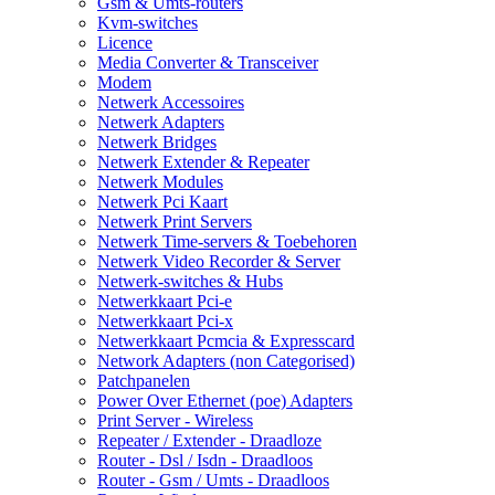
Gsm & Umts-routers
Kvm-switches
Licence
Media Converter & Transceiver
Modem
Netwerk Accessoires
Netwerk Adapters
Netwerk Bridges
Netwerk Extender & Repeater
Netwerk Modules
Netwerk Pci Kaart
Netwerk Print Servers
Netwerk Time-servers & Toebehoren
Netwerk Video Recorder & Server
Netwerk-switches & Hubs
Netwerkkaart Pci-e
Netwerkkaart Pci-x
Netwerkkaart Pcmcia & Expresscard
Network Adapters (non Categorised)
Patchpanelen
Power Over Ethernet (poe) Adapters
Print Server - Wireless
Repeater / Extender - Draadloze
Router - Dsl / Isdn - Draadloos
Router - Gsm / Umts - Draadloos