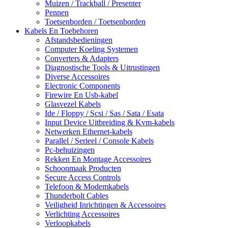
Muizen / Trackball / Presenter
Pennen
Toetsenborden / Toetsenborden
Kabels En Toebehoren
Afstandsbedieningen
Computer Koeling Systemen
Converters & Adapters
Diagnostische Tools & Uitrustingen
Diverse Accessoires
Electronic Components
Firewire En Usb-kabel
Glasvezel Kabels
Ide / Floppy / Scsi / Sas / Sata / Esata
Input Device Uitbreiding & Kvm-kabels
Netwerken Ethernet-kabels
Parallel / Serieel / Console Kabels
Pc-behuizingen
Rekken En Montage Accessoires
Schoonmaak Producten
Secure Access Controls
Telefoon & Modemkabels
Thunderbolt Cables
Veiligheid Inrichtingen & Accessoires
Verlichting Accessoires
Verloopkabels