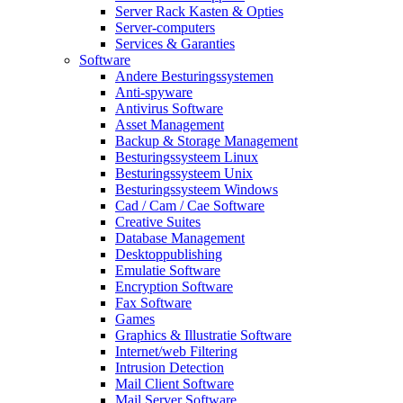
Server Rack Kasten & Opties
Server-computers
Services & Garanties
Software
Andere Besturingssystemen
Anti-spyware
Antivirus Software
Asset Management
Backup & Storage Management
Besturingssysteem Linux
Besturingssysteem Unix
Besturingssysteem Windows
Cad / Cam / Cae Software
Creative Suites
Database Management
Desktoppublishing
Emulatie Software
Encryption Software
Fax Software
Games
Graphics & Illustratie Software
Internet/web Filtering
Intrusion Detection
Mail Client Software
Mail Server Software