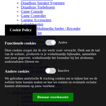
Draadloze Speaker Systemen
Draadloze Toebehoren
Game Console
Game Controller
Gaming Accessoires
Geluidskaarten
Handheld Multimedia Speler / Recorder
Cookie Policy
Headsets Vast
Home Theater Systems
Microfoon Vast
Functionele cookies
Multimedia Consoles
Multimedia Mixer / Versterker
Deze cookies zorgen dat de site werkt zoals verwacht; Denk aan de taal
Multimedia Productie
van de website, producten in je winkelmandje bijhouden, aanmelden
met jouw gegevens, winkelmandje het formulier bij het afrekenen,
Optical Disk Drive
zoekresultaten filteren etc.
Pc Videokaart
Repeater / Extender
Sound Systems Hi-fi
Andere cookies
Splitter
We gebruiken analytische & tracking cookies om te kijken hoe we de
Tuners En Recorders
website beter kunnen maken en hoe we content en eventuele reclame
Vaste Luidsprekersystemen
kunnen afstemmen op jouw voorkeur.
Vaste Zender En Ontvanger
Onderwijs & Recreatie
Andere Beveiligingssoftware
Bewaar voorkeuren
Boekhouding / Financiën
Onderwijs En Wetenschappelijk