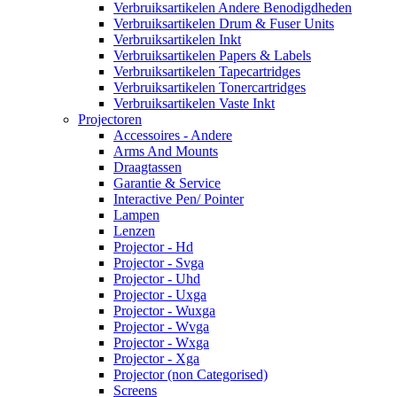
Verbruiksartikelen Andere Benodigdheden
Verbruiksartikelen Drum & Fuser Units
Verbruiksartikelen Inkt
Verbruiksartikelen Papers & Labels
Verbruiksartikelen Tapecartridges
Verbruiksartikelen Tonercartridges
Verbruiksartikelen Vaste Inkt
Projectoren
Accessoires - Andere
Arms And Mounts
Draagtassen
Garantie & Service
Interactive Pen/ Pointer
Lampen
Lenzen
Projector - Hd
Projector - Svga
Projector - Uhd
Projector - Uxga
Projector - Wuxga
Projector - Wvga
Projector - Wxga
Projector - Xga
Projector (non Categorised)
Screens