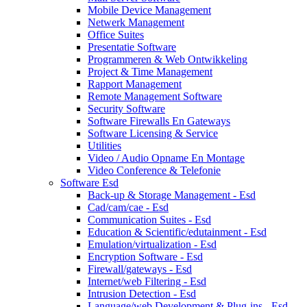
Mobile Device Management
Netwerk Management
Office Suites
Presentatie Software
Programmeren & Web Ontwikkeling
Project & Time Management
Rapport Management
Remote Management Software
Security Software
Software Firewalls En Gateways
Software Licensing & Service
Utilities
Video / Audio Opname En Montage
Video Conference & Telefonie
Software Esd
Back-up & Storage Management - Esd
Cad/cam/cae - Esd
Communication Suites - Esd
Education & Scientific/edutainment - Esd
Emulation/virtualization - Esd
Encryption Software - Esd
Firewall/gateways - Esd
Internet/web Filtering - Esd
Intrusion Detection - Esd
Language/web Development & Plug-ins - Esd