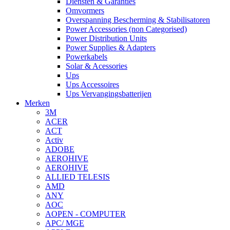
Diensten & Garanties
Omvormers
Overspanning Bescherming & Stabilisatoren
Power Accessories (non Categorised)
Power Distribution Units
Power Supplies & Adapters
Powerkabels
Solar & Acessories
Ups
Ups Accessoires
Ups Vervangingsbatterijen
Merken
3M
ACER
ACT
Activ
ADOBE
AEROHIVE
AEROHIVE
ALLIED TELESIS
AMD
ANY
AOC
AOPEN - COMPUTER
APC/ MGE