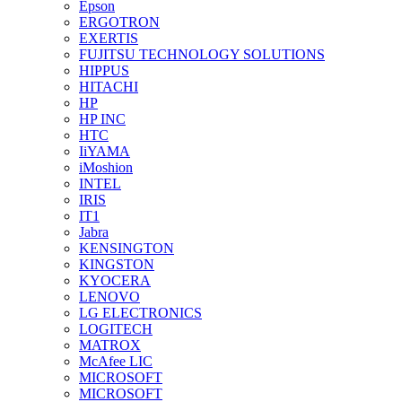
Epson
ERGOTRON
EXERTIS
FUJITSU TECHNOLOGY SOLUTIONS
HIPPUS
HITACHI
HP
HP INC
HTC
IiYAMA
iMoshion
INTEL
IRIS
IT1
Jabra
KENSINGTON
KINGSTON
KYOCERA
LENOVO
LG ELECTRONICS
LOGITECH
MATROX
McAfee LIC
MICROSOFT
MICROSOFT