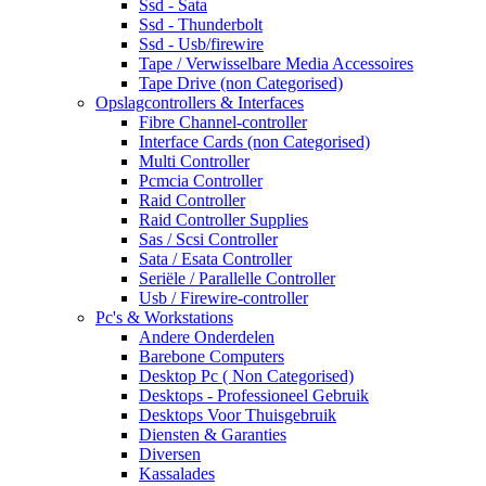
Ssd - Sata
Ssd - Thunderbolt
Ssd - Usb/firewire
Tape / Verwisselbare Media Accessoires
Tape Drive (non Categorised)
Opslagcontrollers & Interfaces
Fibre Channel-controller
Interface Cards (non Categorised)
Multi Controller
Pcmcia Controller
Raid Controller
Raid Controller Supplies
Sas / Scsi Controller
Sata / Esata Controller
Seriële / Parallelle Controller
Usb / Firewire-controller
Pc's & Workstations
Andere Onderdelen
Barebone Computers
Desktop Pc ( Non Categorised)
Desktops - Professioneel Gebruik
Desktops Voor Thuisgebruik
Diensten & Garanties
Diversen
Kassalades