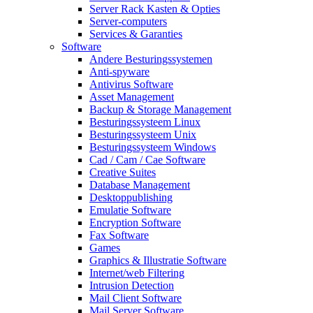
Server Rack Kasten & Opties
Server-computers
Services & Garanties
Software
Andere Besturingssystemen
Anti-spyware
Antivirus Software
Asset Management
Backup & Storage Management
Besturingssysteem Linux
Besturingssysteem Unix
Besturingssysteem Windows
Cad / Cam / Cae Software
Creative Suites
Database Management
Desktoppublishing
Emulatie Software
Encryption Software
Fax Software
Games
Graphics & Illustratie Software
Internet/web Filtering
Intrusion Detection
Mail Client Software
Mail Server Software