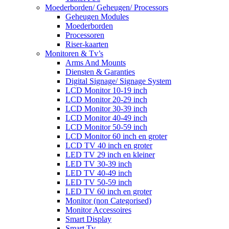
Moederborden/ Geheugen/ Processors
Geheugen Modules
Moederborden
Processoren
Riser-kaarten
Monitoren & Tv’s
Arms And Mounts
Diensten & Garanties
Digital Signage/ Signage System
LCD Monitor 10-19 inch
LCD Monitor 20-29 inch
LCD Monitor 30-39 inch
LCD Monitor 40-49 inch
LCD Monitor 50-59 inch
LCD Monitor 60 inch en groter
LCD TV 40 inch en groter
LED TV 29 inch en kleiner
LED TV 30-39 inch
LED TV 40-49 inch
LED TV 50-59 inch
LED TV 60 inch en groter
Monitor (non Categorised)
Monitor Accessoires
Smart Display
Smart Tv