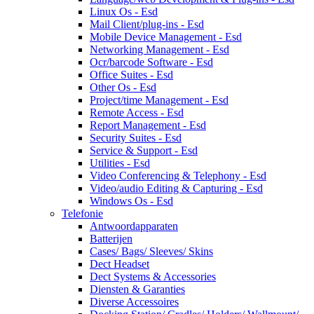
Linux Os - Esd
Mail Client/plug-ins - Esd
Mobile Device Management - Esd
Networking Management - Esd
Ocr/barcode Software - Esd
Office Suites - Esd
Other Os - Esd
Project/time Management - Esd
Remote Access - Esd
Report Management - Esd
Security Suites - Esd
Service & Support - Esd
Utilities - Esd
Video Conferencing & Telephony - Esd
Video/audio Editing & Capturing - Esd
Windows Os - Esd
Telefonie
Antwoordapparaten
Batterijen
Cases/ Bags/ Sleeves/ Skins
Dect Headset
Dect Systems & Accessories
Diensten & Garanties
Diverse Accessoires