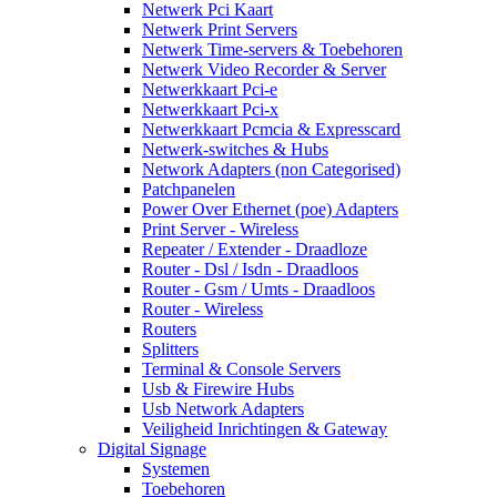
Netwerk Pci Kaart
Netwerk Print Servers
Netwerk Time-servers & Toebehoren
Netwerk Video Recorder & Server
Netwerkkaart Pci-e
Netwerkkaart Pci-x
Netwerkkaart Pcmcia & Expresscard
Netwerk-switches & Hubs
Network Adapters (non Categorised)
Patchpanelen
Power Over Ethernet (poe) Adapters
Print Server - Wireless
Repeater / Extender - Draadloze
Router - Dsl / Isdn - Draadloos
Router - Gsm / Umts - Draadloos
Router - Wireless
Routers
Splitters
Terminal & Console Servers
Usb & Firewire Hubs
Usb Network Adapters
Veiligheid Inrichtingen & Gateway
Digital Signage
Systemen
Toebehoren