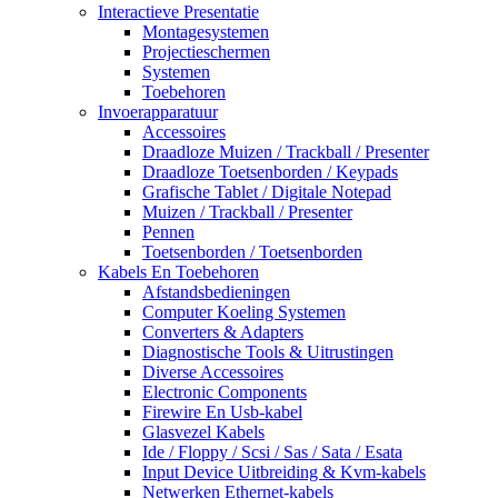
Interactieve Presentatie
Montagesystemen
Projectieschermen
Systemen
Toebehoren
Invoerapparatuur
Accessoires
Draadloze Muizen / Trackball / Presenter
Draadloze Toetsenborden / Keypads
Grafische Tablet / Digitale Notepad
Muizen / Trackball / Presenter
Pennen
Toetsenborden / Toetsenborden
Kabels En Toebehoren
Afstandsbedieningen
Computer Koeling Systemen
Converters & Adapters
Diagnostische Tools & Uitrustingen
Diverse Accessoires
Electronic Components
Firewire En Usb-kabel
Glasvezel Kabels
Ide / Floppy / Scsi / Sas / Sata / Esata
Input Device Uitbreiding & Kvm-kabels
Netwerken Ethernet-kabels