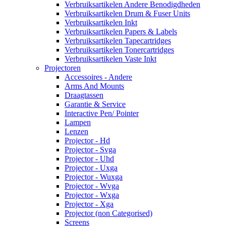
Verbruiksartikelen Andere Benodigdheden
Verbruiksartikelen Drum & Fuser Units
Verbruiksartikelen Inkt
Verbruiksartikelen Papers & Labels
Verbruiksartikelen Tapecartridges
Verbruiksartikelen Tonercartridges
Verbruiksartikelen Vaste Inkt
Projectoren
Accessoires - Andere
Arms And Mounts
Draagtassen
Garantie & Service
Interactive Pen/ Pointer
Lampen
Lenzen
Projector - Hd
Projector - Svga
Projector - Uhd
Projector - Uxga
Projector - Wuxga
Projector - Wvga
Projector - Wxga
Projector - Xga
Projector (non Categorised)
Screens