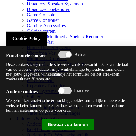
Draadloze Speaker Systemen
Draadloze Toebehoren
Game Console
Game Controller
Gaming Accessoires
Geluidskaarten
Handheld Multimedia Speler / Recorder
Cookie Policy
Headsets Vast
Home Theater Systems
Microfoon Vast
Functionele cookies
Multimedia Consoles
Multimedia Mixer / Versterker
Deze cookies zorgen dat de site werkt zoals verwacht; Denk aan de taal
Multimedia Productie
van de website, producten in je winkelmandje bijhouden, aanmelden
met jouw gegevens, winkelmandje het formulier bij het afrekenen,
Optical Disk Drive
zoekresultaten filteren etc.
Pc Videokaart
Repeater / Extender
Sound Systems Hi-fi
Andere cookies
Splitter
We gebruiken analytische & tracking cookies om te kijken hoe we de
Tuners En Recorders
website beter kunnen maken en hoe we content en eventuele reclame
Vaste Luidsprekersystemen
kunnen afstemmen op jouw voorkeur.
Vaste Zender En Ontvanger
Onderwijs & Recreatie
Andere Beveiligingssoftware
Bewaar voorkeuren
Boekhouding / Financiën
Onderwijs En Wetenschappelijk