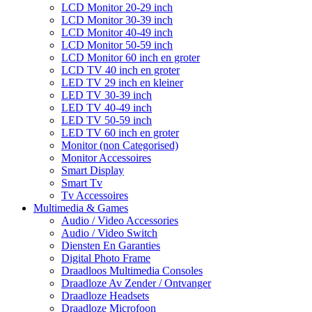
LCD Monitor 20-29 inch
LCD Monitor 30-39 inch
LCD Monitor 40-49 inch
LCD Monitor 50-59 inch
LCD Monitor 60 inch en groter
LCD TV 40 inch en groter
LED TV 29 inch en kleiner
LED TV 30-39 inch
LED TV 40-49 inch
LED TV 50-59 inch
LED TV 60 inch en groter
Monitor (non Categorised)
Monitor Accessoires
Smart Display
Smart Tv
Tv Accessoires
Multimedia & Games
Audio / Video Accessories
Audio / Video Switch
Diensten En Garanties
Digital Photo Frame
Draadloos Multimedia Consoles
Draadloze Av Zender / Ontvanger
Draadloze Headsets
Draadloze Microfoon