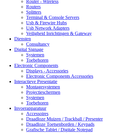
Router - Wireless
Routers
Splitters
Terminal & Console Servers
Usb & Firewire Hubs
Usb Network Adapters
Veiligheid Inrichtingen & Gateway
Diensten
Consultancy
Digital Signage
Systemen
Toebehoren
Electronic Components
Displays - Accessories
Electronic Components Accessories
Interactieve Presentatie
Montagesystemen
Projectieschermen
Systemen
Toebehoren
Invoerapparatuur
Accessoires
Draadloze Muizen / Trackball / Presenter
Draadloze Toetsenborden / Keypads
Grafische Tablet / Digitale Notepad