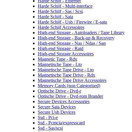
Harde Schijf - Ethernet
Harde Schijf - Multi-interface
Harde Schijf - Sas / Scsi
Harde Schijf - Sata
Harde Schijf - Usb / Firewire / E-sata
Harde Schijf Accessoires
High-end Storage - Autoloaders / Tape Library
High-end Storage - Back-up & Recovery
High-end Storage - Nas / Ndas / San
High-end Storage - Raid
High-end Storage Accessoires
Magnetic Tape - Rdx
Magnetische Tape - Lto
Magnetische Tape Drive - Lto
Magnetische Tape Drive - Rdx
Magnetische Tape Drive Accessoires
Memory Cards (non Categorised)
Optische Drive - Dvd-r
Optische Drive - Dvd-rom Brander
Secure Devices Accessories
Secure Sata Devices
Secure Usb Devices
Ssd - Pci-e
Ssd - Pcmcia/expresscard
Ssd - Sas/scsi