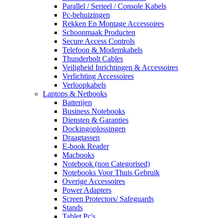
Parallel / Serieel / Console Kabels
Pc-behuizingen
Rekken En Montage Accessoires
Schoonmaak Producten
Secure Access Controls
Telefoon & Modemkabels
Thunderbolt Cables
Veiligheid Inrichtingen & Accessoires
Verlichting Accessoires
Verloopkabels
Laptops & Netbooks
Batterijen
Business Notebooks
Diensten & Garanties
Dockingoplossingen
Draagtassen
E-book Reader
Macbooks
Notebook (non Categorised)
Notebooks Voor Thuis Gebruik
Overige Accessoires
Power Adapters
Screen Protectors/ Safeguards
Stands
Tablet Pc's