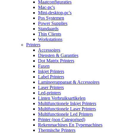
Maatconfiguraties
Mac-pc's
Mini-desktop-pc's
Pos Systemen
Power Supplies
Standaards
Thin Clients
Workstations
Printers
Accessoires
Diensten & Garanties
Dot Matrix Printers
Faxen
Inkjet Printers
Label Printers
Lamineerapparaat & Accessoires
Laser Printers
Led-printers
Linten Verbruiksartikelen
Multifunctionele Inkjet Printers
Multifunctionele Laser Printers
Multifunctionele Led Printers
Printer (non Categorised)
Rekenmachines En Typemachines
Thermische Printers