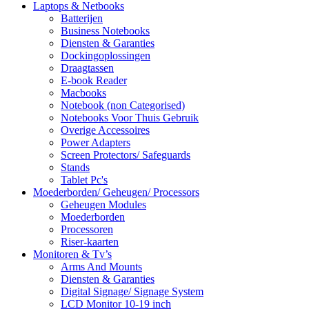
Laptops & Netbooks
Batterijen
Business Notebooks
Diensten & Garanties
Dockingoplossingen
Draagtassen
E-book Reader
Macbooks
Notebook (non Categorised)
Notebooks Voor Thuis Gebruik
Overige Accessoires
Power Adapters
Screen Protectors/ Safeguards
Stands
Tablet Pc's
Moederborden/ Geheugen/ Processors
Geheugen Modules
Moederborden
Processoren
Riser-kaarten
Monitoren & Tv’s
Arms And Mounts
Diensten & Garanties
Digital Signage/ Signage System
LCD Monitor 10-19 inch