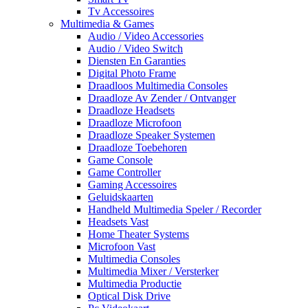
Tv Accessoires
Multimedia & Games
Audio / Video Accessories
Audio / Video Switch
Diensten En Garanties
Digital Photo Frame
Draadloos Multimedia Consoles
Draadloze Av Zender / Ontvanger
Draadloze Headsets
Draadloze Microfoon
Draadloze Speaker Systemen
Draadloze Toebehoren
Game Console
Game Controller
Gaming Accessoires
Geluidskaarten
Handheld Multimedia Speler / Recorder
Headsets Vast
Home Theater Systems
Microfoon Vast
Multimedia Consoles
Multimedia Mixer / Versterker
Multimedia Productie
Optical Disk Drive