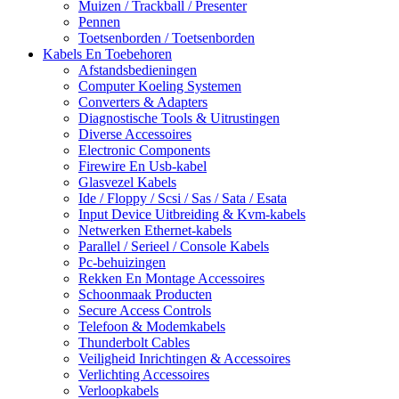
Muizen / Trackball / Presenter
Pennen
Toetsenborden / Toetsenborden
Kabels En Toebehoren
Afstandsbedieningen
Computer Koeling Systemen
Converters & Adapters
Diagnostische Tools & Uitrustingen
Diverse Accessoires
Electronic Components
Firewire En Usb-kabel
Glasvezel Kabels
Ide / Floppy / Scsi / Sas / Sata / Esata
Input Device Uitbreiding & Kvm-kabels
Netwerken Ethernet-kabels
Parallel / Serieel / Console Kabels
Pc-behuizingen
Rekken En Montage Accessoires
Schoonmaak Producten
Secure Access Controls
Telefoon & Modemkabels
Thunderbolt Cables
Veiligheid Inrichtingen & Accessoires
Verlichting Accessoires
Verloopkabels