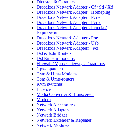
Diensten & Garanties
Draadloos Netwerk Adapter - Cf / Sd / Xd
Draadloos Netwerk Adapter - Homeplug
Draadloos Netwerk Adapter - Pci-e
Draadloos Netwerk Adapter - Pci-x
Draadloos Netwerk Adapter - Pcmcia /
Expresscard
Draadloos Netwerk Adapter - Poe
Draadloos Netwerk Adapter - Usb
Draadloos Netwerk Adapterr - Pci
Dsl & Isdn Routers
Dsl En Isdn-modems
Firewall / Vpn / Gateway - Draadloos
Gps-apparaten
Gsm & Umts Modems
Gsm & Umts-routers
Kvm-switches
Licence
Media Converter & Transceiver
Modem
Netwerk Accessoires
Netwerk Adapters
Netwerk Bridges
Netwerk Extender & Repeater
Netwerk Modules