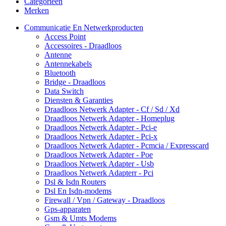
Categorieën
Merken
Communicatie En Netwerkproducten
Access Point
Accessoires - Draadloos
Antenne
Antennekabels
Bluetooth
Bridge - Draadloos
Data Switch
Diensten & Garanties
Draadloos Netwerk Adapter - Cf / Sd / Xd
Draadloos Netwerk Adapter - Homeplug
Draadloos Netwerk Adapter - Pci-e
Draadloos Netwerk Adapter - Pci-x
Draadloos Netwerk Adapter - Pcmcia / Expresscard
Draadloos Netwerk Adapter - Poe
Draadloos Netwerk Adapter - Usb
Draadloos Netwerk Adapterr - Pci
Dsl & Isdn Routers
Dsl En Isdn-modems
Firewall / Vpn / Gateway - Draadloos
Gps-apparaten
Gsm & Umts Modems