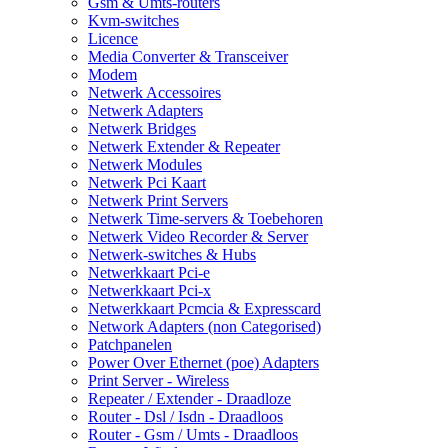
Gsm & Umts-routers
Kvm-switches
Licence
Media Converter & Transceiver
Modem
Netwerk Accessoires
Netwerk Adapters
Netwerk Bridges
Netwerk Extender & Repeater
Netwerk Modules
Netwerk Pci Kaart
Netwerk Print Servers
Netwerk Time-servers & Toebehoren
Netwerk Video Recorder & Server
Netwerk-switches & Hubs
Netwerkkaart Pci-e
Netwerkkaart Pci-x
Netwerkkaart Pcmcia & Expresscard
Network Adapters (non Categorised)
Patchpanelen
Power Over Ethernet (poe) Adapters
Print Server - Wireless
Repeater / Extender - Draadloze
Router - Dsl / Isdn - Draadloos
Router - Gsm / Umts - Draadloos