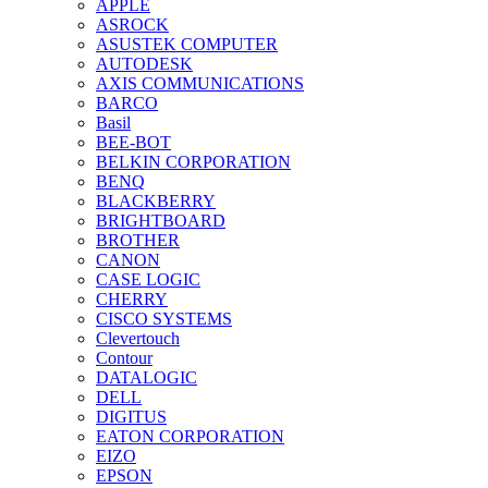
APPLE
ASROCK
ASUSTEK COMPUTER
AUTODESK
AXIS COMMUNICATIONS
BARCO
Basil
BEE-BOT
BELKIN CORPORATION
BENQ
BLACKBERRY
BRIGHTBOARD
BROTHER
CANON
CASE LOGIC
CHERRY
CISCO SYSTEMS
Clevertouch
Contour
DATALOGIC
DELL
DIGITUS
EATON CORPORATION
EIZO
EPSON