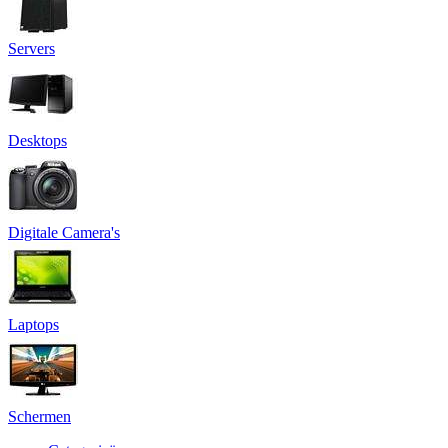
Servers
Desktops
Digitale Camera's
Laptops
Schermen