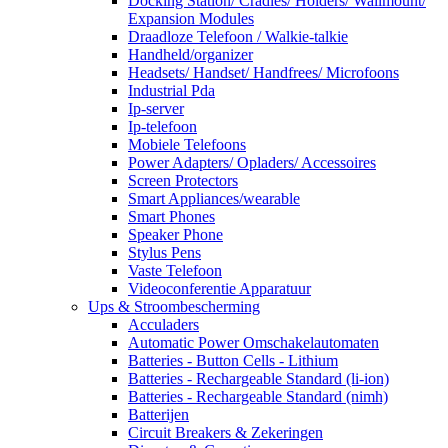
Docking Station/ Cradles/ Holders/ Wallmount/
Expansion Modules
Draadloze Telefoon / Walkie-talkie
Handheld/organizer
Headsets/ Handset/ Handfrees/ Microfoons
Industrial Pda
Ip-server
Ip-telefoon
Mobiele Telefoons
Power Adapters/ Opladers/ Accessoires
Screen Protectors
Smart Appliances/wearable
Smart Phones
Speaker Phone
Stylus Pens
Vaste Telefoon
Videoconferentie Apparatuur
Ups & Stroombescherming
Acculaders
Automatic Power Omschakelautomaten
Batteries - Button Cells - Lithium
Batteries - Rechargeable Standard (li-ion)
Batteries - Rechargeable Standard (nimh)
Batterijen
Circuit Breakers & Zekeringen