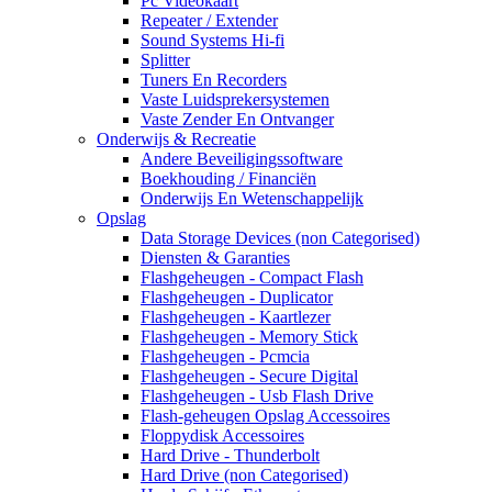
Pc Videokaart
Repeater / Extender
Sound Systems Hi-fi
Splitter
Tuners En Recorders
Vaste Luidsprekersystemen
Vaste Zender En Ontvanger
Onderwijs & Recreatie
Andere Beveiligingssoftware
Boekhouding / Financiën
Onderwijs En Wetenschappelijk
Opslag
Data Storage Devices (non Categorised)
Diensten & Garanties
Flashgeheugen - Compact Flash
Flashgeheugen - Duplicator
Flashgeheugen - Kaartlezer
Flashgeheugen - Memory Stick
Flashgeheugen - Pcmcia
Flashgeheugen - Secure Digital
Flashgeheugen - Usb Flash Drive
Flash-geheugen Opslag Accessoires
Floppydisk Accessoires
Hard Drive - Thunderbolt
Hard Drive (non Categorised)