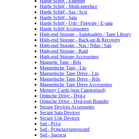
Harde Schijf - Ethernet
Harde Schijf - Multi-interface
Harde Schijf - Sas / Scsi
Harde Schijf - Sata
Harde Schijf - Usb / Firewire / E-sata
Harde Schijf Accessoires
High-end Storage - Autoloaders / Tape Library
High-end Storage - Back-up & Recovery
High-end Storage - Nas / Ndas / San
High-end Storage - Raid
High-end Storage Accessoires
Magnetic Tape - Rdx
Magnetische Tape - Lto
Magnetische Tape Drive - Lto
Magnetische Tape Drive - Rdx
Magnetische Tape Drive Accessoires
Memory Cards (non Categorised)
Optische Drive - Dvd-r
Optische Drive - Dvd-rom Brander
Secure Devices Accessories
Secure Sata Devices
Secure Usb Devices
Ssd - Pci-e
Ssd - Pcmcia/expresscard
Ssd - Sas/scsi