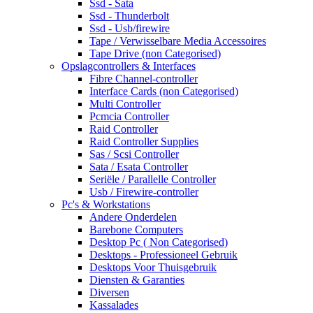
Ssd - Sata
Ssd - Thunderbolt
Ssd - Usb/firewire
Tape / Verwisselbare Media Accessoires
Tape Drive (non Categorised)
Opslagcontrollers & Interfaces
Fibre Channel-controller
Interface Cards (non Categorised)
Multi Controller
Pcmcia Controller
Raid Controller
Raid Controller Supplies
Sas / Scsi Controller
Sata / Esata Controller
Seriële / Parallelle Controller
Usb / Firewire-controller
Pc's & Workstations
Andere Onderdelen
Barebone Computers
Desktop Pc ( Non Categorised)
Desktops - Professioneel Gebruik
Desktops Voor Thuisgebruik
Diensten & Garanties
Diversen
Kassalades