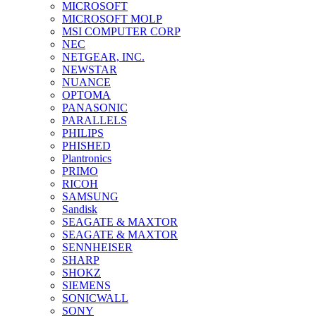
MICROSOFT
MICROSOFT MOLP
MSI COMPUTER CORP
NEC
NETGEAR, INC.
NEWSTAR
NUANCE
OPTOMA
PANASONIC
PARALLELS
PHILIPS
PHISHED
Plantronics
PRIMO
RICOH
SAMSUNG
Sandisk
SEAGATE & MAXTOR
SEAGATE & MAXTOR
SENNHEISER
SHARP
SHOKZ
SIEMENS
SONICWALL
SONY