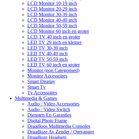
LCD Monitor 10-19 inch
LCD Monitor 20-29 inch
LCD Monitor 30-39 inch
LCD Monitor 40-49 inch
LCD Monitor 50-59 inch
LCD Monitor 60 inch en groter
LCD TV 40 inch en groter
LED TV 29 inch en kleiner
LED TV 30-39 inch
LED TV 40-49 inch
LED TV 50-59 inch
LED TV 60 inch en groter
Monitor (non Categorised)
Monitor Accessoires
Smart Display
Smart Tv
Tv Accessoires
Multimedia & Games
Audio / Video Accessories
Audio / Video Switch
Diensten En Garanties
Digital Photo Frame
Draadloos Multimedia Consoles
Draadloze Av Zender / Ontvanger
Draadloze Headsets