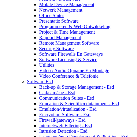
Mobile Device Management
Netwerk Management
Office Suites
Presentatie Software
Programmeren & Web Ontwikkeling
Project & Time Management
Rapport Management
Remote Management Software
Security Software
Software Firewalls En Gateways
Software Licensing & Service
Utilities
Video / Audio Opname En Montage
Video Conference & Telefonie
Software Esd
Back-up & Storage Management - Esd
Cad/cam/cae - Esd
Communication Suites - Esd
Education & Scientific/edutainment - Esd
Emulation/virtualization - Esd
Encryption Software - Esd
Firewall/gateways - Esd
Internet/web Filtering - Esd
Intrusion Detection - Esd
Language/web Development & Plug-ins - Esd