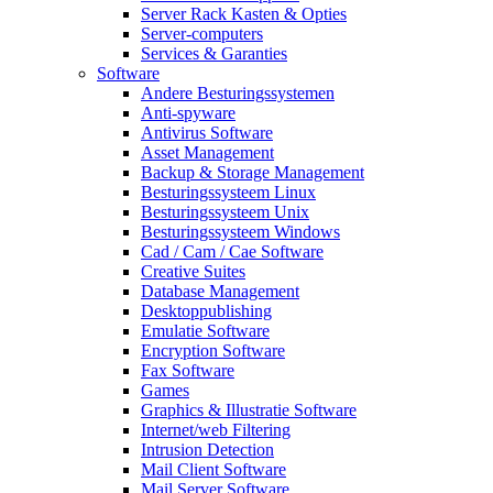
Server Rack Kasten & Opties
Server-computers
Services & Garanties
Software
Andere Besturingssystemen
Anti-spyware
Antivirus Software
Asset Management
Backup & Storage Management
Besturingssysteem Linux
Besturingssysteem Unix
Besturingssysteem Windows
Cad / Cam / Cae Software
Creative Suites
Database Management
Desktoppublishing
Emulatie Software
Encryption Software
Fax Software
Games
Graphics & Illustratie Software
Internet/web Filtering
Intrusion Detection
Mail Client Software
Mail Server Software