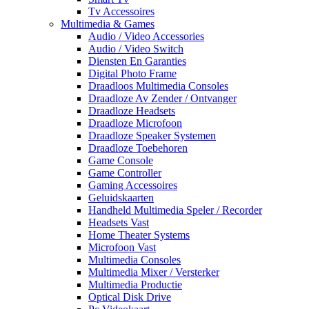
Tv Accessoires
Multimedia & Games
Audio / Video Accessories
Audio / Video Switch
Diensten En Garanties
Digital Photo Frame
Draadloos Multimedia Consoles
Draadloze Av Zender / Ontvanger
Draadloze Headsets
Draadloze Microfoon
Draadloze Speaker Systemen
Draadloze Toebehoren
Game Console
Game Controller
Gaming Accessoires
Geluidskaarten
Handheld Multimedia Speler / Recorder
Headsets Vast
Home Theater Systems
Microfoon Vast
Multimedia Consoles
Multimedia Mixer / Versterker
Multimedia Productie
Optical Disk Drive