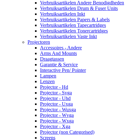
Verbruiksartikelen Andere Benodigdheden
Verbruiksartikelen Drum & Fuser Units
Verbruiksartikelen Inkt
Verbruiksartikelen Papers & Labels
Verbruiksartikelen Tapecartridges
Verbruiksartikelen Tonercartridges
Verbruiksartikelen Vaste Inkt
Projectoren
Accessoires - Andere
Arms And Mounts
Draagtassen
Garantie & Service
Interactive Pen/ Pointer
Lampen
Lenzen
Projector - Hd
Projector - Svga
Projector - Uhd
Projector - Uxga
Projector - Wuxga
Projector - Wvga
Projector - Wxga
Projector - Xga
Projector (non Categorised)
Screens