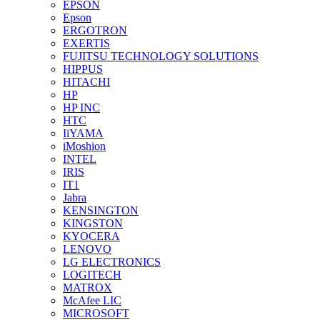
EPSON
Epson
ERGOTRON
EXERTIS
FUJITSU TECHNOLOGY SOLUTIONS
HIPPUS
HITACHI
HP
HP INC
HTC
IiYAMA
iMoshion
INTEL
IRIS
IT1
Jabra
KENSINGTON
KINGSTON
KYOCERA
LENOVO
LG ELECTRONICS
LOGITECH
MATROX
McAfee LIC
MICROSOFT