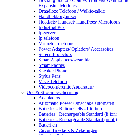
Docking Station/ Cradles/ Holders/ Wallmount/
Expansion Modules
Draadloze Telefoon / Walkie-talkie
Handheld/organizer
Headsets/ Handset/ Handfrees/ Microfoons
Industrial Pda
Ip-server
Ip-telefoon
Mobiele Telefoons
Power Adapters/ Opladers/ Accessoires
Screen Protectors
Smart Appliances/wearable
Smart Phones
Speaker Phone
Stylus Pens
Vaste Telefoon
Videoconferentie Apparatuur
Ups & Stroombescherming
Acculaders
Automatic Power Omschakelautomaten
Batteries - Button Cells - Lithium
Batteries - Rechargeable Standard (li-ion)
Batteries - Rechargeable Standard (nimh)
Batterijen
Circuit Breakers & Zekeringen