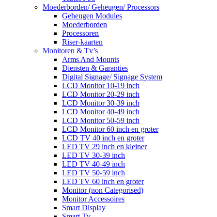
Moederborden/ Geheugen/ Processors
Geheugen Modules
Moederborden
Processoren
Riser-kaarten
Monitoren & Tv’s
Arms And Mounts
Diensten & Garanties
Digital Signage/ Signage System
LCD Monitor 10-19 inch
LCD Monitor 20-29 inch
LCD Monitor 30-39 inch
LCD Monitor 40-49 inch
LCD Monitor 50-59 inch
LCD Monitor 60 inch en groter
LCD TV 40 inch en groter
LED TV 29 inch en kleiner
LED TV 30-39 inch
LED TV 40-49 inch
LED TV 50-59 inch
LED TV 60 inch en groter
Monitor (non Categorised)
Monitor Accessoires
Smart Display
Smart Tv