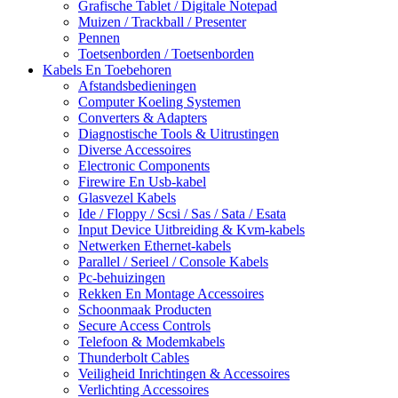
Grafische Tablet / Digitale Notepad
Muizen / Trackball / Presenter
Pennen
Toetsenborden / Toetsenborden
Kabels En Toebehoren
Afstandsbedieningen
Computer Koeling Systemen
Converters & Adapters
Diagnostische Tools & Uitrustingen
Diverse Accessoires
Electronic Components
Firewire En Usb-kabel
Glasvezel Kabels
Ide / Floppy / Scsi / Sas / Sata / Esata
Input Device Uitbreiding & Kvm-kabels
Netwerken Ethernet-kabels
Parallel / Serieel / Console Kabels
Pc-behuizingen
Rekken En Montage Accessoires
Schoonmaak Producten
Secure Access Controls
Telefoon & Modemkabels
Thunderbolt Cables
Veiligheid Inrichtingen & Accessoires
Verlichting Accessoires