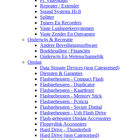
Pc Videokaart
Repeater / Extender
Sound Systems Hi-fi
Splitter
Tuners En Recorders
Vaste Luidsprekersystemen
Vaste Zender En Ontvanger
Onderwijs & Recreatie
Andere Beveiligingssoftware
Boekhouding / Financiën
Onderwijs En Wetenschappelijk
Opslag
Data Storage Devices (non Categorised)
Diensten & Garanties
Flashgeheugen - Compact Flash
Flashgeheugen - Duplicator
Flashgeheugen - Kaartlezer
Flashgeheugen - Memory Stick
Flashgeheugen - Pcmcia
Flashgeheugen - Secure Digital
Flashgeheugen - Usb Flash Drive
Flash-geheugen Opslag Accessoires
Floppydisk Accessoires
Hard Drive - Thunderbolt
Hard Drive (non Categorised)