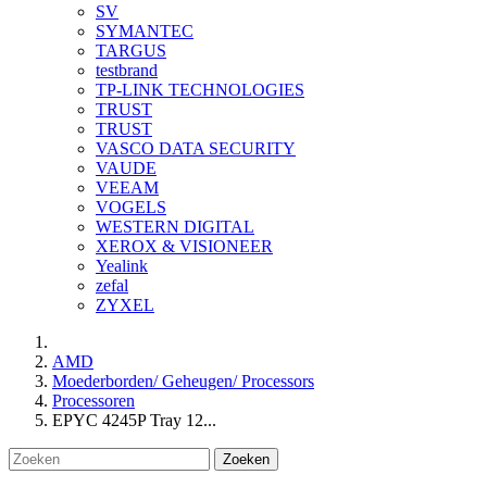
SV
SYMANTEC
TARGUS
testbrand
TP-LINK TECHNOLOGIES
TRUST
TRUST
VASCO DATA SECURITY
VAUDE
VEEAM
VOGELS
WESTERN DIGITAL
XEROX & VISIONEER
Yealink
zefal
ZYXEL
AMD
Moederborden/ Geheugen/ Processors
Processoren
EPYC 4245P Tray 12...
Zoeken