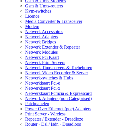
Gsm & Umts Modems
Gsm & Umts-routers
Kvm-switches
Licence
Media Converter & Transceiver
Modem
Netwerk Accessoires
Netwerk Adapters
Netwerk Bridges
Netwerk Extender & Repeater
Netwerk Modules
Netwerk Pci Kaart
Netwerk Print Servers
Netwerk Time-servers & Toebehoren
Netwerk Video Recorder & Server
Netwerk-switches & Hubs
Netwerkkaart Pci-e
Netwerkkaart Pci-x
Netwerkkaart Pcmcia & Expresscard
Network Adapters (non Categorised)
Patchpanelen
Power Over Ethernet (poe) Adapters
Print Server - Wireless
Repeater / Extender - Draadloze
Router - Dsl / Isdn - Draadloos