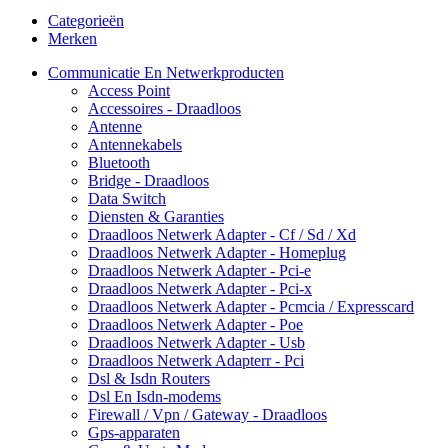
Categorieën
Merken
Communicatie En Netwerkproducten
Access Point
Accessoires - Draadloos
Antenne
Antennekabels
Bluetooth
Bridge - Draadloos
Data Switch
Diensten & Garanties
Draadloos Netwerk Adapter - Cf / Sd / Xd
Draadloos Netwerk Adapter - Homeplug
Draadloos Netwerk Adapter - Pci-e
Draadloos Netwerk Adapter - Pci-x
Draadloos Netwerk Adapter - Pcmcia / Expresscard
Draadloos Netwerk Adapter - Poe
Draadloos Netwerk Adapter - Usb
Draadloos Netwerk Adapterr - Pci
Dsl & Isdn Routers
Dsl En Isdn-modems
Firewall / Vpn / Gateway - Draadloos
Gps-apparaten