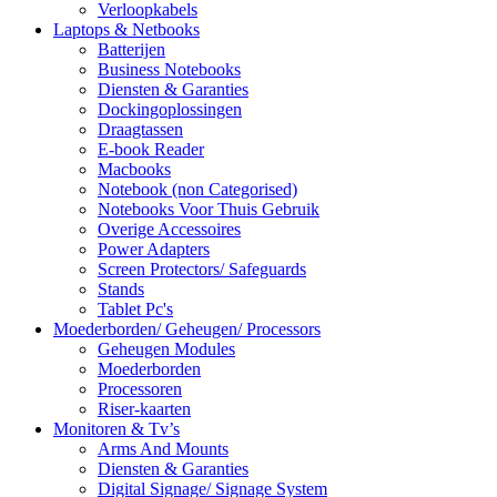
Verloopkabels
Laptops & Netbooks
Batterijen
Business Notebooks
Diensten & Garanties
Dockingoplossingen
Draagtassen
E-book Reader
Macbooks
Notebook (non Categorised)
Notebooks Voor Thuis Gebruik
Overige Accessoires
Power Adapters
Screen Protectors/ Safeguards
Stands
Tablet Pc's
Moederborden/ Geheugen/ Processors
Geheugen Modules
Moederborden
Processoren
Riser-kaarten
Monitoren & Tv’s
Arms And Mounts
Diensten & Garanties
Digital Signage/ Signage System