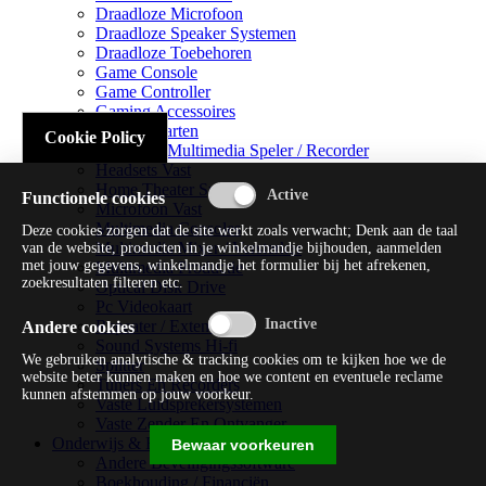
Draadloze Microfoon
Draadloze Speaker Systemen
Draadloze Toebehoren
Game Console
Game Controller
Gaming Accessoires
Geluidskaarten
Cookie Policy
Handheld Multimedia Speler / Recorder
Headsets Vast
Home Theater Systems
Functionele cookies
Microfoon Vast
Multimedia Consoles
Deze cookies zorgen dat de site werkt zoals verwacht; Denk aan de taal
Multimedia Mixer / Versterker
van de website, producten in je winkelmandje bijhouden, aanmelden
met jouw gegevens, winkelmandje het formulier bij het afrekenen,
Multimedia Productie
zoekresultaten filteren etc.
Optical Disk Drive
Pc Videokaart
Repeater / Extender
Andere cookies
Sound Systems Hi-fi
We gebruiken analytische & tracking cookies om te kijken hoe we de
Splitter
website beter kunnen maken en hoe we content en eventuele reclame
Tuners En Recorders
kunnen afstemmen op jouw voorkeur.
Vaste Luidsprekersystemen
Vaste Zender En Ontvanger
Onderwijs & Recreatie
Bewaar voorkeuren
Andere Beveiligingssoftware
Boekhouding / Financiën