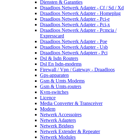
Diensten & Garanties
Draadloos Netwerk Adapter - Cf / Sd / Xd
Draadloos Netwerk Adapter - Homeplug
Draadloos Netwerk Adapter - Pci-e
Draadloos Netwerk Adapter - Pci-x
Draadloos Netwerk Adapter - Pcmcia /
Expresscard
Draadloos Netwerk Adapter - Poe
Draadloos Netwerk Adapter - Usb
Draadloos Netwerk Adapterr - Pci
Dsl & Isdn Routers
Dsl En Isdn-modems
Firewall / Vpn / Gateway - Draadloos
Gps-apparaten
Gsm & Umts Modems
Gsm & Umts-routers
Kvm-switches
Licence
Media Converter & Transceiver
Modem
Netwerk Accessoires
Netwerk Adapters
Netwerk Bridges
Netwerk Extender & Repeater
Netwerk Modules