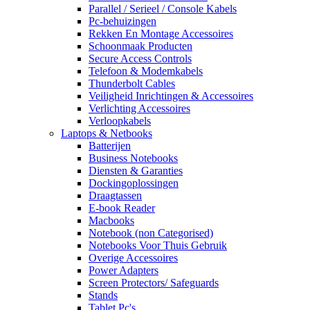
Parallel / Serieel / Console Kabels
Pc-behuizingen
Rekken En Montage Accessoires
Schoonmaak Producten
Secure Access Controls
Telefoon & Modemkabels
Thunderbolt Cables
Veiligheid Inrichtingen & Accessoires
Verlichting Accessoires
Verloopkabels
Laptops & Netbooks
Batterijen
Business Notebooks
Diensten & Garanties
Dockingoplossingen
Draagtassen
E-book Reader
Macbooks
Notebook (non Categorised)
Notebooks Voor Thuis Gebruik
Overige Accessoires
Power Adapters
Screen Protectors/ Safeguards
Stands
Tablet Pc's