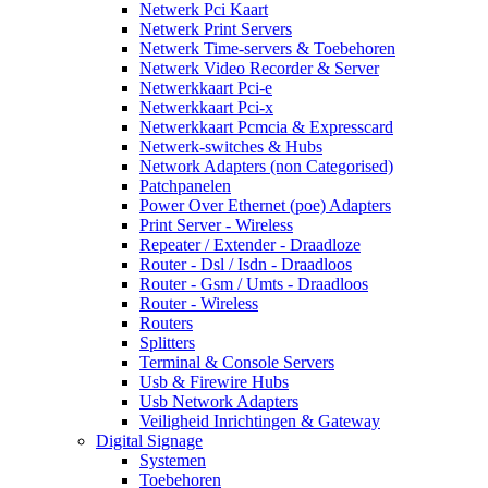
Netwerk Pci Kaart
Netwerk Print Servers
Netwerk Time-servers & Toebehoren
Netwerk Video Recorder & Server
Netwerkkaart Pci-e
Netwerkkaart Pci-x
Netwerkkaart Pcmcia & Expresscard
Netwerk-switches & Hubs
Network Adapters (non Categorised)
Patchpanelen
Power Over Ethernet (poe) Adapters
Print Server - Wireless
Repeater / Extender - Draadloze
Router - Dsl / Isdn - Draadloos
Router - Gsm / Umts - Draadloos
Router - Wireless
Routers
Splitters
Terminal & Console Servers
Usb & Firewire Hubs
Usb Network Adapters
Veiligheid Inrichtingen & Gateway
Digital Signage
Systemen
Toebehoren