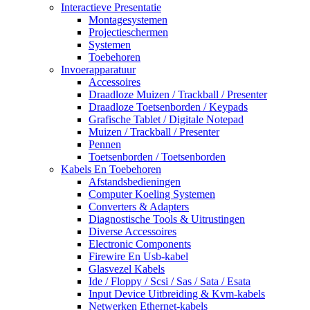
Interactieve Presentatie
Montagesystemen
Projectieschermen
Systemen
Toebehoren
Invoerapparatuur
Accessoires
Draadloze Muizen / Trackball / Presenter
Draadloze Toetsenborden / Keypads
Grafische Tablet / Digitale Notepad
Muizen / Trackball / Presenter
Pennen
Toetsenborden / Toetsenborden
Kabels En Toebehoren
Afstandsbedieningen
Computer Koeling Systemen
Converters & Adapters
Diagnostische Tools & Uitrustingen
Diverse Accessoires
Electronic Components
Firewire En Usb-kabel
Glasvezel Kabels
Ide / Floppy / Scsi / Sas / Sata / Esata
Input Device Uitbreiding & Kvm-kabels
Netwerken Ethernet-kabels