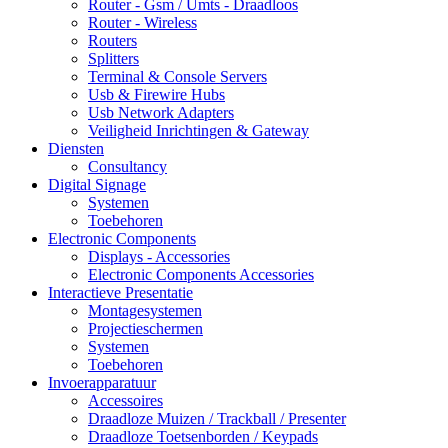
Router - Gsm / Umts - Draadloos
Router - Wireless
Routers
Splitters
Terminal & Console Servers
Usb & Firewire Hubs
Usb Network Adapters
Veiligheid Inrichtingen & Gateway
Diensten
Consultancy
Digital Signage
Systemen
Toebehoren
Electronic Components
Displays - Accessories
Electronic Components Accessories
Interactieve Presentatie
Montagesystemen
Projectieschermen
Systemen
Toebehoren
Invoerapparatuur
Accessoires
Draadloze Muizen / Trackball / Presenter
Draadloze Toetsenborden / Keypads