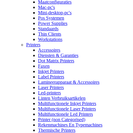
Maatconfiguraties
Mac-pc's
Mini-desktop-pc's
Pos Systemen
Power Supplies
Standaards
Thin Clients
Workstations
Printers
Accessoires
Diensten & Garanties
Dot Matrix Printers
Faxen
Inkjet Printers
Label Printers
Lamineerapparaat & Accessoires
Laser Printers
Led-printers
Linten Verbruiksartikelen
Multifunctionele Inkjet Printers
Multifunctionele Laser Printers
Multifunctionele Led Printers
Printer (non Categorised)
Rekenmachines En Typemachines
Thermische Printers