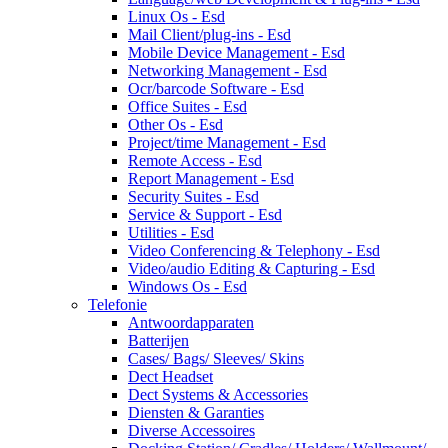
Linux Os - Esd
Mail Client/plug-ins - Esd
Mobile Device Management - Esd
Networking Management - Esd
Ocr/barcode Software - Esd
Office Suites - Esd
Other Os - Esd
Project/time Management - Esd
Remote Access - Esd
Report Management - Esd
Security Suites - Esd
Service & Support - Esd
Utilities - Esd
Video Conferencing & Telephony - Esd
Video/audio Editing & Capturing - Esd
Windows Os - Esd
Telefonie
Antwoordapparaten
Batterijen
Cases/ Bags/ Sleeves/ Skins
Dect Headset
Dect Systems & Accessories
Diensten & Garanties
Diverse Accessoires