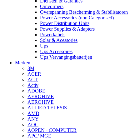
Diensten & Garanties
Omvormers
Overspanning Bescherming & Stabilisatoren
Power Accessories (non Categorised)
Power Distribution Units
Power Supplies & Adapters
Powerkabels
Solar & Acessories
Ups
Ups Accessoires
Ups Vervangingsbatterijen
Merken
3M
ACER
ACT
Activ
ADOBE
AEROHIVE
AEROHIVE
ALLIED TELESIS
AMD
ANY
AOC
AOPEN - COMPUTER
APC/ MGE