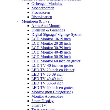
Geheugen Modules
Moederborden
Processoren
Riser-kaarten
Monitoren & Tv’s
Arms And Mounts
Diensten & Garanties
Digital Signage/ Signage System
LCD Monitor 10-19 inch
LCD Monitor 20-29 inch
LCD Monitor 30-39 inch
LCD Monitor 40-49 inch
LCD Monitor 50-59 inch
LCD Monitor 60 inch en groter
LCD TV 40 inch en groter
LED TV 29 inch en kleiner
LED TV 30-39 inch
LED TV 40-49 inch
LED TV 50-59 inch
LED TV 60 inch en groter
Monitor (non Categorised)
Monitor Accessoires
Smart Display
Smart Tv
Tv Accessoires