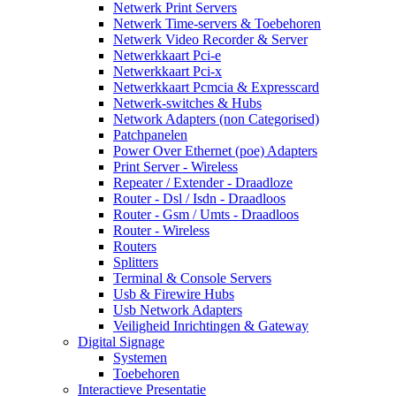
Netwerk Print Servers
Netwerk Time-servers & Toebehoren
Netwerk Video Recorder & Server
Netwerkkaart Pci-e
Netwerkkaart Pci-x
Netwerkkaart Pcmcia & Expresscard
Netwerk-switches & Hubs
Network Adapters (non Categorised)
Patchpanelen
Power Over Ethernet (poe) Adapters
Print Server - Wireless
Repeater / Extender - Draadloze
Router - Dsl / Isdn - Draadloos
Router - Gsm / Umts - Draadloos
Router - Wireless
Routers
Splitters
Terminal & Console Servers
Usb & Firewire Hubs
Usb Network Adapters
Veiligheid Inrichtingen & Gateway
Digital Signage
Systemen
Toebehoren
Interactieve Presentatie