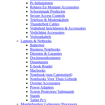
Pc-behuizingen
Rekken En Montage Accessoires
Schoonmaak Producten
Secure Access Controls
Telefoon & Modemkabels
Thunderbolt Cables
Veiligheid Inrichtingen & Accessoires
Verlichting Accessoires
Verloopkabels
Laptops & Netbooks
Batterijen
Business Notebooks
Diensten & Garanties
Dockingoplossingen
Draagtassen
E-book Reader
Macbooks
Notebook (non Categorised)
Notebooks Voor Thuis Gebruik
Overige Accessoires
Power Adapters
Screen Protectors/ Safeguards
Stands
Tablet Pc's
Moederborden/ Geheugen/ Processors