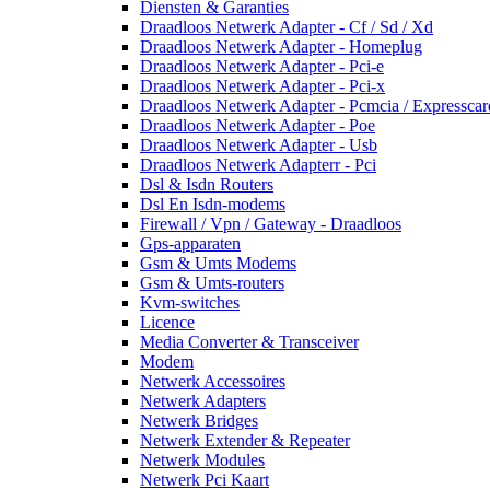
Diensten & Garanties
Draadloos Netwerk Adapter - Cf / Sd / Xd
Draadloos Netwerk Adapter - Homeplug
Draadloos Netwerk Adapter - Pci-e
Draadloos Netwerk Adapter - Pci-x
Draadloos Netwerk Adapter - Pcmcia / Expresscar
Draadloos Netwerk Adapter - Poe
Draadloos Netwerk Adapter - Usb
Draadloos Netwerk Adapterr - Pci
Dsl & Isdn Routers
Dsl En Isdn-modems
Firewall / Vpn / Gateway - Draadloos
Gps-apparaten
Gsm & Umts Modems
Gsm & Umts-routers
Kvm-switches
Licence
Media Converter & Transceiver
Modem
Netwerk Accessoires
Netwerk Adapters
Netwerk Bridges
Netwerk Extender & Repeater
Netwerk Modules
Netwerk Pci Kaart