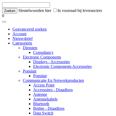
Sleutelwoorden hier
In voorraad bij leveranciers
0
Geavanceerd zoeken
Account
Nieuwsbrief
Categorieën
Diensten
Consultancy
Electronic Components
Displays - Accessories
Electronic Components Accessories
Populair
Populair
Communicatie En Netwerkproducten
Access Point
Accessoires - Draadloos
Antenne
Antennekabels
Bluetooth
Bridge - Draadloos
Data Switch