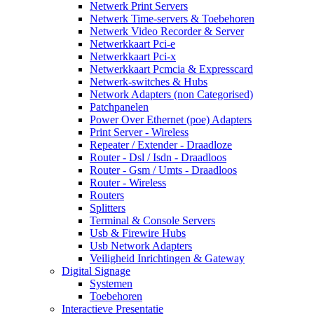
Netwerk Print Servers
Netwerk Time-servers & Toebehoren
Netwerk Video Recorder & Server
Netwerkkaart Pci-e
Netwerkkaart Pci-x
Netwerkkaart Pcmcia & Expresscard
Netwerk-switches & Hubs
Network Adapters (non Categorised)
Patchpanelen
Power Over Ethernet (poe) Adapters
Print Server - Wireless
Repeater / Extender - Draadloze
Router - Dsl / Isdn - Draadloos
Router - Gsm / Umts - Draadloos
Router - Wireless
Routers
Splitters
Terminal & Console Servers
Usb & Firewire Hubs
Usb Network Adapters
Veiligheid Inrichtingen & Gateway
Digital Signage
Systemen
Toebehoren
Interactieve Presentatie