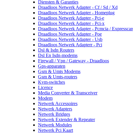
Diensten & Garanties
Draadloos Netwerk Adapter - Cf / Sd / Xd
Draadloos Netwerk Adapter - Homeplug
Draadloos Netwerk Adapter - Pci-e
Draadloos Netwerk Adapter - Pci-x
Draadloos Netwerk Adapter - Pcmcia / Expresscar
Draadloos Netwerk Adapter - Poe
Draadloos Netwerk Adapter - Usb
Draadloos Netwerk Adapterr - Pci
Dsl & Isdn Routers
Dsl En Isdn-modems
Firewall / Vpn / Gateway - Draadloos
Gps-apparaten
Gsm & Umts Modems
Gsm & Umts-routers
Kvm-switches
Licence
Media Converter & Transceiver
Modem
Netwerk Accessoires
Netwerk Adapters
Netwerk Bridges
Netwerk Extender & Repeater
Netwerk Modules
Netwerk Pci Kaart