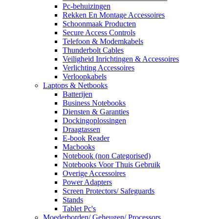
Pc-behuizingen
Rekken En Montage Accessoires
Schoonmaak Producten
Secure Access Controls
Telefoon & Modemkabels
Thunderbolt Cables
Veiligheid Inrichtingen & Accessoires
Verlichting Accessoires
Verloopkabels
Laptops & Netbooks
Batterijen
Business Notebooks
Diensten & Garanties
Dockingoplossingen
Draagtassen
E-book Reader
Macbooks
Notebook (non Categorised)
Notebooks Voor Thuis Gebruik
Overige Accessoires
Power Adapters
Screen Protectors/ Safeguards
Stands
Tablet Pc's
Moederborden/ Geheugen/ Processors