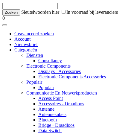
Sleutelwoorden hier
In voorraad bij leveranciers
0
Geavanceerd zoeken
Account
Nieuwsbrief
Categorieën
Diensten
Consultancy
Electronic Components
Displays - Accessories
Electronic Components Accessories
Populair
Populair
Communicatie En Netwerkproducten
Access Point
Accessoires - Draadloos
Antenne
Antennekabels
Bluetooth
Bridge - Draadloos
Data Switch