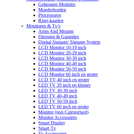
Geheugen Modules
Moederborden
Processoren
Riser-kaarten
Monitoren & Tv’s
Arms And Mounts
Diensten & Garanties
Digital Signage/ Signage System
LCD Monitor 10-19 inch
LCD Monitor 20-29 inch
LCD Monitor 30-39 inch
LCD Monitor 40-49 inch
LCD Monitor 50-59 inch
LCD Monitor 60 inch en groter
LCD TV 40 inch en groter
LED TV 29 inch en kleiner
LED TV 30-39 inch
LED TV 40-49 inch
LED TV 50-59 inch
LED TV 60 inch en groter
Monitor (non Categorised)
Monitor Accessoires
Smart Display
Smart Tv
Tv Accessoires