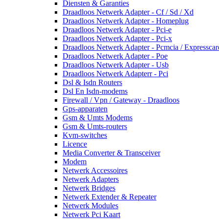
Diensten & Garanties
Draadloos Netwerk Adapter - Cf / Sd / Xd
Draadloos Netwerk Adapter - Homeplug
Draadloos Netwerk Adapter - Pci-e
Draadloos Netwerk Adapter - Pci-x
Draadloos Netwerk Adapter - Pcmcia / Expresscar
Draadloos Netwerk Adapter - Poe
Draadloos Netwerk Adapter - Usb
Draadloos Netwerk Adapterr - Pci
Dsl & Isdn Routers
Dsl En Isdn-modems
Firewall / Vpn / Gateway - Draadloos
Gps-apparaten
Gsm & Umts Modems
Gsm & Umts-routers
Kvm-switches
Licence
Media Converter & Transceiver
Modem
Netwerk Accessoires
Netwerk Adapters
Netwerk Bridges
Netwerk Extender & Repeater
Netwerk Modules
Netwerk Pci Kaart