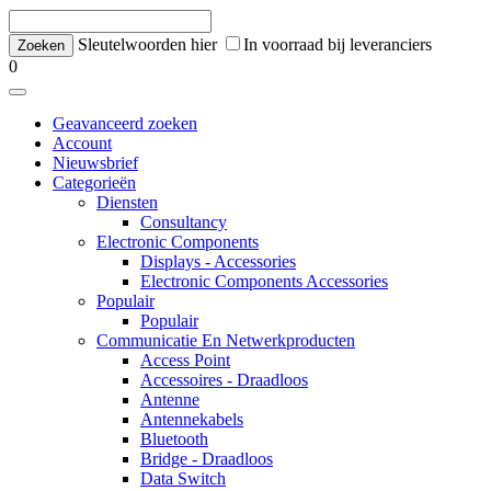
Sleutelwoorden hier
In voorraad bij leveranciers
0
Geavanceerd zoeken
Account
Nieuwsbrief
Categorieën
Diensten
Consultancy
Electronic Components
Displays - Accessories
Electronic Components Accessories
Populair
Populair
Communicatie En Netwerkproducten
Access Point
Accessoires - Draadloos
Antenne
Antennekabels
Bluetooth
Bridge - Draadloos
Data Switch