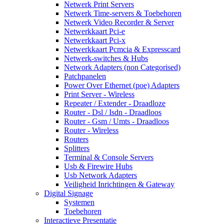
Netwerk Print Servers
Netwerk Time-servers & Toebehoren
Netwerk Video Recorder & Server
Netwerkkaart Pci-e
Netwerkkaart Pci-x
Netwerkkaart Pcmcia & Expresscard
Netwerk-switches & Hubs
Network Adapters (non Categorised)
Patchpanelen
Power Over Ethernet (poe) Adapters
Print Server - Wireless
Repeater / Extender - Draadloze
Router - Dsl / Isdn - Draadloos
Router - Gsm / Umts - Draadloos
Router - Wireless
Routers
Splitters
Terminal & Console Servers
Usb & Firewire Hubs
Usb Network Adapters
Veiligheid Inrichtingen & Gateway
Digital Signage
Systemen
Toebehoren
Interactieve Presentatie