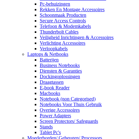
Pc-behuizingen
Rekken En Montage Accessoires
Schoonmaak Producten
Secure Access Controls
Telefoon & Modemkabels
Thunderbolt Cables
Veiligheid Inrichtingen & Accessoires
Verlichting Accessoires
Verloopkabels
Laptops & Netbooks
Batterijen
Business Notebooks
Diensten & Garanties
Dockingoplossingen
Draagtassen
E-book Reader
Macbooks
Notebook (non Categorised)
Notebooks Voor Thuis Gebruik
Overige Accessoires
Power Adapters
Screen Protectors/ Safeguards
Stands
Tablet Pc's
Moederborden/ Geheugen/ Processors