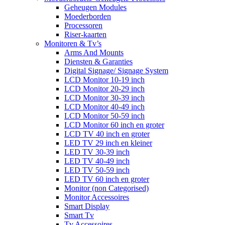
Geheugen Modules
Moederborden
Processoren
Riser-kaarten
Monitoren & Tv’s
Arms And Mounts
Diensten & Garanties
Digital Signage/ Signage System
LCD Monitor 10-19 inch
LCD Monitor 20-29 inch
LCD Monitor 30-39 inch
LCD Monitor 40-49 inch
LCD Monitor 50-59 inch
LCD Monitor 60 inch en groter
LCD TV 40 inch en groter
LED TV 29 inch en kleiner
LED TV 30-39 inch
LED TV 40-49 inch
LED TV 50-59 inch
LED TV 60 inch en groter
Monitor (non Categorised)
Monitor Accessoires
Smart Display
Smart Tv
Tv Accessoires