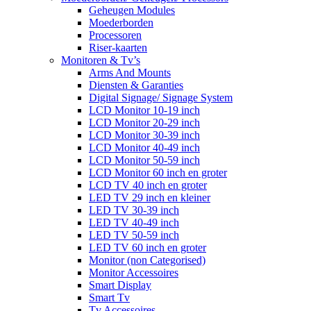
Geheugen Modules
Moederborden
Processoren
Riser-kaarten
Monitoren & Tv’s
Arms And Mounts
Diensten & Garanties
Digital Signage/ Signage System
LCD Monitor 10-19 inch
LCD Monitor 20-29 inch
LCD Monitor 30-39 inch
LCD Monitor 40-49 inch
LCD Monitor 50-59 inch
LCD Monitor 60 inch en groter
LCD TV 40 inch en groter
LED TV 29 inch en kleiner
LED TV 30-39 inch
LED TV 40-49 inch
LED TV 50-59 inch
LED TV 60 inch en groter
Monitor (non Categorised)
Monitor Accessoires
Smart Display
Smart Tv
Tv Accessoires