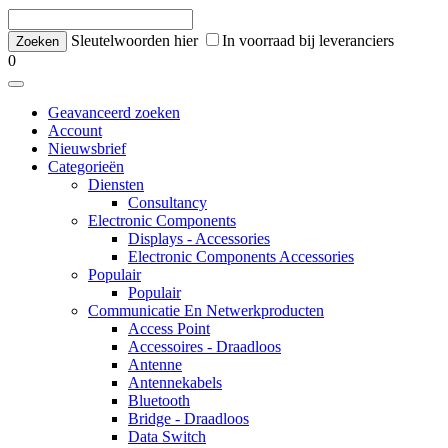
Sleutelwoorden hier
In voorraad bij leveranciers
0
Geavanceerd zoeken
Account
Nieuwsbrief
Categorieën
Diensten
Consultancy
Electronic Components
Displays - Accessories
Electronic Components Accessories
Populair
Populair
Communicatie En Netwerkproducten
Access Point
Accessoires - Draadloos
Antenne
Antennekabels
Bluetooth
Bridge - Draadloos
Data Switch