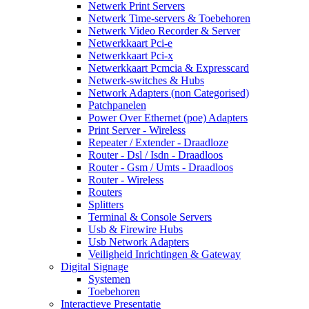
Netwerk Print Servers
Netwerk Time-servers & Toebehoren
Netwerk Video Recorder & Server
Netwerkkaart Pci-e
Netwerkkaart Pci-x
Netwerkkaart Pcmcia & Expresscard
Netwerk-switches & Hubs
Network Adapters (non Categorised)
Patchpanelen
Power Over Ethernet (poe) Adapters
Print Server - Wireless
Repeater / Extender - Draadloze
Router - Dsl / Isdn - Draadloos
Router - Gsm / Umts - Draadloos
Router - Wireless
Routers
Splitters
Terminal & Console Servers
Usb & Firewire Hubs
Usb Network Adapters
Veiligheid Inrichtingen & Gateway
Digital Signage
Systemen
Toebehoren
Interactieve Presentatie