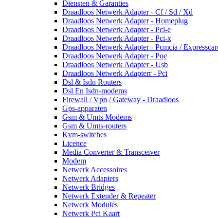
Diensten & Garanties
Draadloos Netwerk Adapter - Cf / Sd / Xd
Draadloos Netwerk Adapter - Homeplug
Draadloos Netwerk Adapter - Pci-e
Draadloos Netwerk Adapter - Pci-x
Draadloos Netwerk Adapter - Pcmcia / Expresscar
Draadloos Netwerk Adapter - Poe
Draadloos Netwerk Adapter - Usb
Draadloos Netwerk Adapterr - Pci
Dsl & Isdn Routers
Dsl En Isdn-modems
Firewall / Vpn / Gateway - Draadloos
Gps-apparaten
Gsm & Umts Modems
Gsm & Umts-routers
Kvm-switches
Licence
Media Converter & Transceiver
Modem
Netwerk Accessoires
Netwerk Adapters
Netwerk Bridges
Netwerk Extender & Repeater
Netwerk Modules
Netwerk Pci Kaart