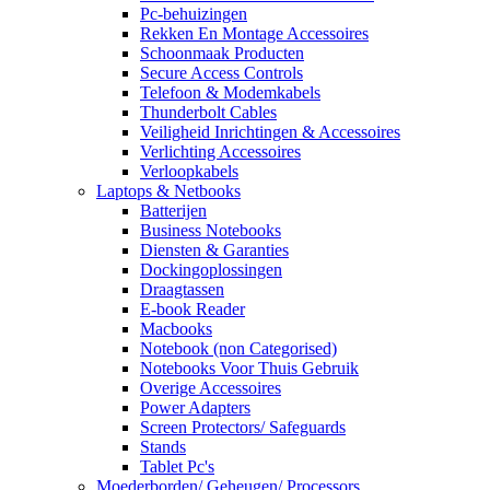
Pc-behuizingen
Rekken En Montage Accessoires
Schoonmaak Producten
Secure Access Controls
Telefoon & Modemkabels
Thunderbolt Cables
Veiligheid Inrichtingen & Accessoires
Verlichting Accessoires
Verloopkabels
Laptops & Netbooks
Batterijen
Business Notebooks
Diensten & Garanties
Dockingoplossingen
Draagtassen
E-book Reader
Macbooks
Notebook (non Categorised)
Notebooks Voor Thuis Gebruik
Overige Accessoires
Power Adapters
Screen Protectors/ Safeguards
Stands
Tablet Pc's
Moederborden/ Geheugen/ Processors