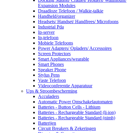
Docking Station/ Cradles/ Holders/ Wallmount/
Expansion Modules
Draadloze Telefoon / Walkie-talkie
Handheld/organizer
Headsets/ Handset/ Handfrees/ Microfoons
Industrial Pda
Ip-server
Ip-telefoon
Mobiele Telefoons
Power Adapters/ Opladers/ Accessoires
Screen Protectors
Smart Appliances/wearable
Smart Phones
Speaker Phone
Stylus Pens
Vaste Telefoon
Videoconferentie Apparatuur
Ups & Stroombescherming
Acculaders
Automatic Power Omschakelautomaten
Batteries - Button Cells - Lithium
Batteries - Rechargeable Standard (li-ion)
Batteries - Rechargeable Standard (nimh)
Batterijen
Circuit Breakers & Zekeringen