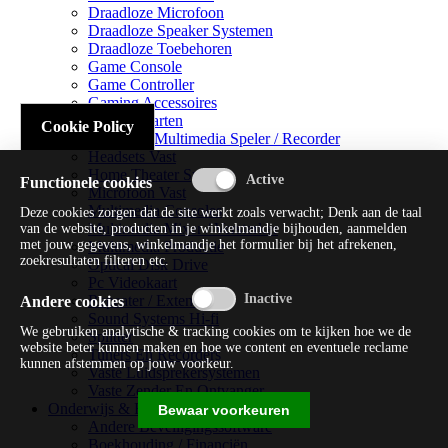
Draadloze Microfoon
Draadloze Speaker Systemen
Draadloze Toebehoren
Game Console
Game Controller
Gaming Accessoires
Geluidskaarten
Cookie Policy
Handheld Multimedia Speler / Recorder
Headsets Vast
Home Theater Systems
Functionele cookies
Microfoon Vast
Multimedia Consoles
Deze cookies zorgen dat de site werkt zoals verwacht; Denk aan de taal
Multimedia Mixer / Versterker
van de website, producten in je winkelmandje bijhouden, aanmelden
met jouw gegevens, winkelmandje het formulier bij het afrekenen,
Multimedia Productie
zoekresultaten filteren etc.
Optical Disk Drive
Pc Videokaart
Repeater / Extender
Andere cookies
Sound Systems Hi-fi
We gebruiken analytische & tracking cookies om te kijken hoe we de
Splitter
website beter kunnen maken en hoe we content en eventuele reclame
Tuners En Recorders
kunnen afstemmen op jouw voorkeur.
Vaste Luidsprekersystemen
Vaste Zender En Ontvanger
Onderwijs & Recreatie
Bewaar voorkeuren
Andere Beveiligingssoftware
Boekhouding / Financiën