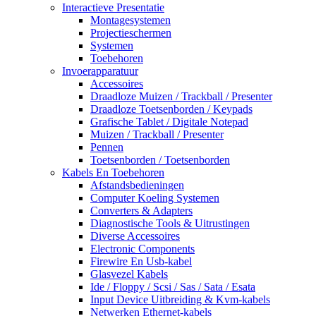
Interactieve Presentatie
Montagesystemen
Projectieschermen
Systemen
Toebehoren
Invoerapparatuur
Accessoires
Draadloze Muizen / Trackball / Presenter
Draadloze Toetsenborden / Keypads
Grafische Tablet / Digitale Notepad
Muizen / Trackball / Presenter
Pennen
Toetsenborden / Toetsenborden
Kabels En Toebehoren
Afstandsbedieningen
Computer Koeling Systemen
Converters & Adapters
Diagnostische Tools & Uitrustingen
Diverse Accessoires
Electronic Components
Firewire En Usb-kabel
Glasvezel Kabels
Ide / Floppy / Scsi / Sas / Sata / Esata
Input Device Uitbreiding & Kvm-kabels
Netwerken Ethernet-kabels