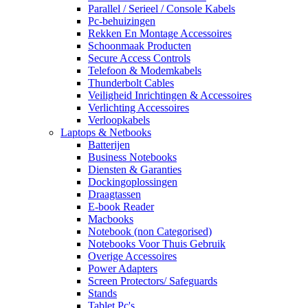
Parallel / Serieel / Console Kabels
Pc-behuizingen
Rekken En Montage Accessoires
Schoonmaak Producten
Secure Access Controls
Telefoon & Modemkabels
Thunderbolt Cables
Veiligheid Inrichtingen & Accessoires
Verlichting Accessoires
Verloopkabels
Laptops & Netbooks
Batterijen
Business Notebooks
Diensten & Garanties
Dockingoplossingen
Draagtassen
E-book Reader
Macbooks
Notebook (non Categorised)
Notebooks Voor Thuis Gebruik
Overige Accessoires
Power Adapters
Screen Protectors/ Safeguards
Stands
Tablet Pc's