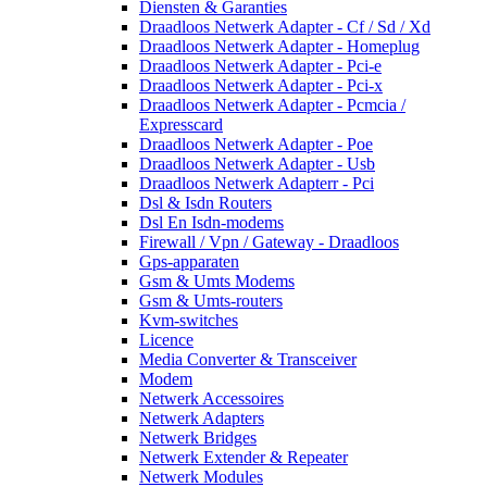
Diensten & Garanties
Draadloos Netwerk Adapter - Cf / Sd / Xd
Draadloos Netwerk Adapter - Homeplug
Draadloos Netwerk Adapter - Pci-e
Draadloos Netwerk Adapter - Pci-x
Draadloos Netwerk Adapter - Pcmcia /
Expresscard
Draadloos Netwerk Adapter - Poe
Draadloos Netwerk Adapter - Usb
Draadloos Netwerk Adapterr - Pci
Dsl & Isdn Routers
Dsl En Isdn-modems
Firewall / Vpn / Gateway - Draadloos
Gps-apparaten
Gsm & Umts Modems
Gsm & Umts-routers
Kvm-switches
Licence
Media Converter & Transceiver
Modem
Netwerk Accessoires
Netwerk Adapters
Netwerk Bridges
Netwerk Extender & Repeater
Netwerk Modules