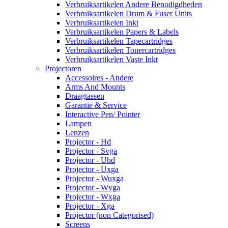
Verbruiksartikelen Andere Benodigdheden
Verbruiksartikelen Drum & Fuser Units
Verbruiksartikelen Inkt
Verbruiksartikelen Papers & Labels
Verbruiksartikelen Tapecartridges
Verbruiksartikelen Tonercartridges
Verbruiksartikelen Vaste Inkt
Projectoren
Accessoires - Andere
Arms And Mounts
Draagtassen
Garantie & Service
Interactive Pen/ Pointer
Lampen
Lenzen
Projector - Hd
Projector - Svga
Projector - Uhd
Projector - Uxga
Projector - Wuxga
Projector - Wvga
Projector - Wxga
Projector - Xga
Projector (non Categorised)
Screens