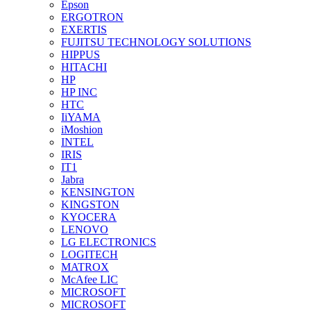
Epson
ERGOTRON
EXERTIS
FUJITSU TECHNOLOGY SOLUTIONS
HIPPUS
HITACHI
HP
HP INC
HTC
IiYAMA
iMoshion
INTEL
IRIS
IT1
Jabra
KENSINGTON
KINGSTON
KYOCERA
LENOVO
LG ELECTRONICS
LOGITECH
MATROX
McAfee LIC
MICROSOFT
MICROSOFT