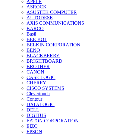
APPLE
ASROCK
ASUSTEK COMPUTER
AUTODESK
AXIS COMMUNICATIONS
BARCO
Basil
BEE-BOT
BELKIN CORPORATION
BENQ
BLACKBERRY
BRIGHTBOARD
BROTHER
CANON
CASE LOGIC
CHERRY
CISCO SYSTEMS
Clevertouch
Contour
DATALOGIC
DELL
DIGITUS
EATON CORPORATION
EIZO
EPSON