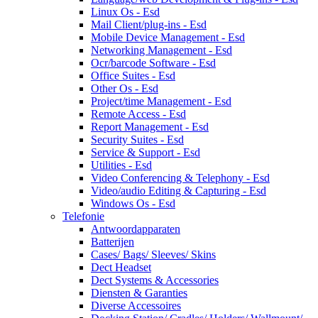
Linux Os - Esd
Mail Client/plug-ins - Esd
Mobile Device Management - Esd
Networking Management - Esd
Ocr/barcode Software - Esd
Office Suites - Esd
Other Os - Esd
Project/time Management - Esd
Remote Access - Esd
Report Management - Esd
Security Suites - Esd
Service & Support - Esd
Utilities - Esd
Video Conferencing & Telephony - Esd
Video/audio Editing & Capturing - Esd
Windows Os - Esd
Telefonie
Antwoordapparaten
Batterijen
Cases/ Bags/ Sleeves/ Skins
Dect Headset
Dect Systems & Accessories
Diensten & Garanties
Diverse Accessoires