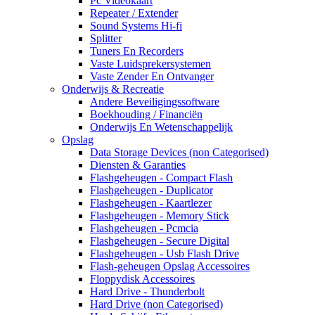
Pc Videokaart
Repeater / Extender
Sound Systems Hi-fi
Splitter
Tuners En Recorders
Vaste Luidsprekersystemen
Vaste Zender En Ontvanger
Onderwijs & Recreatie
Andere Beveiligingssoftware
Boekhouding / Financiën
Onderwijs En Wetenschappelijk
Opslag
Data Storage Devices (non Categorised)
Diensten & Garanties
Flashgeheugen - Compact Flash
Flashgeheugen - Duplicator
Flashgeheugen - Kaartlezer
Flashgeheugen - Memory Stick
Flashgeheugen - Pcmcia
Flashgeheugen - Secure Digital
Flashgeheugen - Usb Flash Drive
Flash-geheugen Opslag Accessoires
Floppydisk Accessoires
Hard Drive - Thunderbolt
Hard Drive (non Categorised)