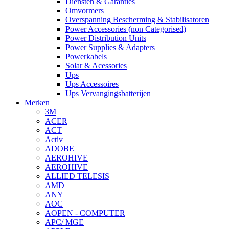
Diensten & Garanties
Omvormers
Overspanning Bescherming & Stabilisatoren
Power Accessories (non Categorised)
Power Distribution Units
Power Supplies & Adapters
Powerkabels
Solar & Acessories
Ups
Ups Accessoires
Ups Vervangingsbatterijen
Merken
3M
ACER
ACT
Activ
ADOBE
AEROHIVE
AEROHIVE
ALLIED TELESIS
AMD
ANY
AOC
AOPEN - COMPUTER
APC/ MGE