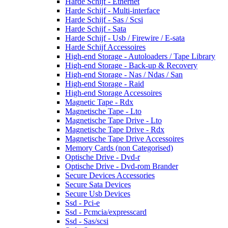
Harde Schijf - Ethernet
Harde Schijf - Multi-interface
Harde Schijf - Sas / Scsi
Harde Schijf - Sata
Harde Schijf - Usb / Firewire / E-sata
Harde Schijf Accessoires
High-end Storage - Autoloaders / Tape Library
High-end Storage - Back-up & Recovery
High-end Storage - Nas / Ndas / San
High-end Storage - Raid
High-end Storage Accessoires
Magnetic Tape - Rdx
Magnetische Tape - Lto
Magnetische Tape Drive - Lto
Magnetische Tape Drive - Rdx
Magnetische Tape Drive Accessoires
Memory Cards (non Categorised)
Optische Drive - Dvd-r
Optische Drive - Dvd-rom Brander
Secure Devices Accessories
Secure Sata Devices
Secure Usb Devices
Ssd - Pci-e
Ssd - Pcmcia/expresscard
Ssd - Sas/scsi