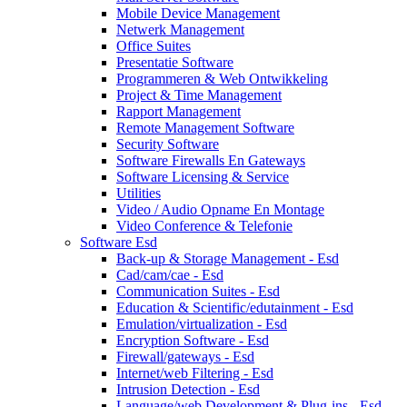
Mobile Device Management
Netwerk Management
Office Suites
Presentatie Software
Programmeren & Web Ontwikkeling
Project & Time Management
Rapport Management
Remote Management Software
Security Software
Software Firewalls En Gateways
Software Licensing & Service
Utilities
Video / Audio Opname En Montage
Video Conference & Telefonie
Software Esd
Back-up & Storage Management - Esd
Cad/cam/cae - Esd
Communication Suites - Esd
Education & Scientific/edutainment - Esd
Emulation/virtualization - Esd
Encryption Software - Esd
Firewall/gateways - Esd
Internet/web Filtering - Esd
Intrusion Detection - Esd
Language/web Development & Plug-ins - Esd