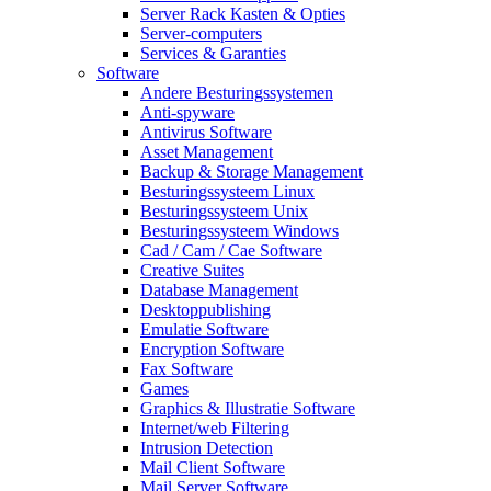
Server Rack Kasten & Opties
Server-computers
Services & Garanties
Software
Andere Besturingssystemen
Anti-spyware
Antivirus Software
Asset Management
Backup & Storage Management
Besturingssysteem Linux
Besturingssysteem Unix
Besturingssysteem Windows
Cad / Cam / Cae Software
Creative Suites
Database Management
Desktoppublishing
Emulatie Software
Encryption Software
Fax Software
Games
Graphics & Illustratie Software
Internet/web Filtering
Intrusion Detection
Mail Client Software
Mail Server Software