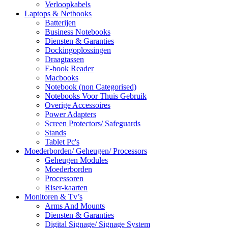
Verloopkabels
Laptops & Netbooks
Batterijen
Business Notebooks
Diensten & Garanties
Dockingoplossingen
Draagtassen
E-book Reader
Macbooks
Notebook (non Categorised)
Notebooks Voor Thuis Gebruik
Overige Accessoires
Power Adapters
Screen Protectors/ Safeguards
Stands
Tablet Pc's
Moederborden/ Geheugen/ Processors
Geheugen Modules
Moederborden
Processoren
Riser-kaarten
Monitoren & Tv’s
Arms And Mounts
Diensten & Garanties
Digital Signage/ Signage System