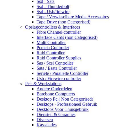
Ssd - Sata
Ssd - Thunderbolt
Ssd - Usb/firewire
Tape / Verwisselbare Media Accessoires
Tape Drive (non Categorised)
Opslagcontrollers & Interfaces
Fibre Channel-controller
Interface Cards (non Categorised)
Multi Controller
Pcmcia Controller
Raid Controller
Raid Controller Supplies
Sas / Scsi Controller
Sata / Esata Controller
Seriële / Parallelle Controller
Usb / Firewire-controller
Pc's & Workstations
Andere Onderdelen
Barebone Computers
Desktop Pc ( Non Categorised)
Desktops - Professioneel Gebruik
Desktops Voor Thuisgebruik
Diensten & Garanties
Diversen
Kassalades