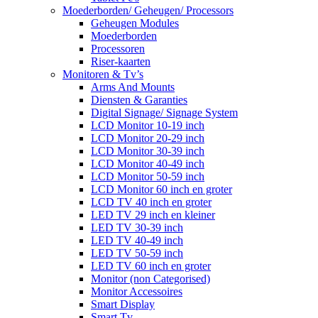
Moederborden/ Geheugen/ Processors
Geheugen Modules
Moederborden
Processoren
Riser-kaarten
Monitoren & Tv’s
Arms And Mounts
Diensten & Garanties
Digital Signage/ Signage System
LCD Monitor 10-19 inch
LCD Monitor 20-29 inch
LCD Monitor 30-39 inch
LCD Monitor 40-49 inch
LCD Monitor 50-59 inch
LCD Monitor 60 inch en groter
LCD TV 40 inch en groter
LED TV 29 inch en kleiner
LED TV 30-39 inch
LED TV 40-49 inch
LED TV 50-59 inch
LED TV 60 inch en groter
Monitor (non Categorised)
Monitor Accessoires
Smart Display
Smart Tv