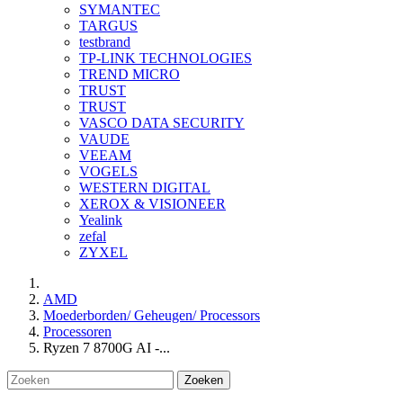
SYMANTEC
TARGUS
testbrand
TP-LINK TECHNOLOGIES
TREND MICRO
TRUST
TRUST
VASCO DATA SECURITY
VAUDE
VEEAM
VOGELS
WESTERN DIGITAL
XEROX & VISIONEER
Yealink
zefal
ZYXEL
AMD
Moederborden/ Geheugen/ Processors
Processoren
Ryzen 7 8700G AI -...
Zoeken