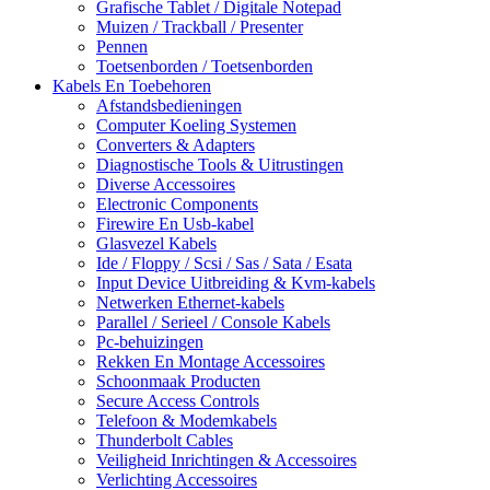
Grafische Tablet / Digitale Notepad
Muizen / Trackball / Presenter
Pennen
Toetsenborden / Toetsenborden
Kabels En Toebehoren
Afstandsbedieningen
Computer Koeling Systemen
Converters & Adapters
Diagnostische Tools & Uitrustingen
Diverse Accessoires
Electronic Components
Firewire En Usb-kabel
Glasvezel Kabels
Ide / Floppy / Scsi / Sas / Sata / Esata
Input Device Uitbreiding & Kvm-kabels
Netwerken Ethernet-kabels
Parallel / Serieel / Console Kabels
Pc-behuizingen
Rekken En Montage Accessoires
Schoonmaak Producten
Secure Access Controls
Telefoon & Modemkabels
Thunderbolt Cables
Veiligheid Inrichtingen & Accessoires
Verlichting Accessoires