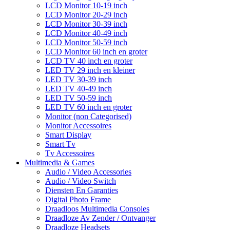
LCD Monitor 10-19 inch
LCD Monitor 20-29 inch
LCD Monitor 30-39 inch
LCD Monitor 40-49 inch
LCD Monitor 50-59 inch
LCD Monitor 60 inch en groter
LCD TV 40 inch en groter
LED TV 29 inch en kleiner
LED TV 30-39 inch
LED TV 40-49 inch
LED TV 50-59 inch
LED TV 60 inch en groter
Monitor (non Categorised)
Monitor Accessoires
Smart Display
Smart Tv
Tv Accessoires
Multimedia & Games
Audio / Video Accessories
Audio / Video Switch
Diensten En Garanties
Digital Photo Frame
Draadloos Multimedia Consoles
Draadloze Av Zender / Ontvanger
Draadloze Headsets