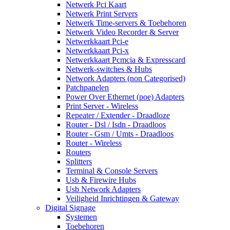
Netwerk Pci Kaart
Netwerk Print Servers
Netwerk Time-servers & Toebehoren
Netwerk Video Recorder & Server
Netwerkkaart Pci-e
Netwerkkaart Pci-x
Netwerkkaart Pcmcia & Expresscard
Netwerk-switches & Hubs
Network Adapters (non Categorised)
Patchpanelen
Power Over Ethernet (poe) Adapters
Print Server - Wireless
Repeater / Extender - Draadloze
Router - Dsl / Isdn - Draadloos
Router - Gsm / Umts - Draadloos
Router - Wireless
Routers
Splitters
Terminal & Console Servers
Usb & Firewire Hubs
Usb Network Adapters
Veiligheid Inrichtingen & Gateway
Digital Signage
Systemen
Toebehoren