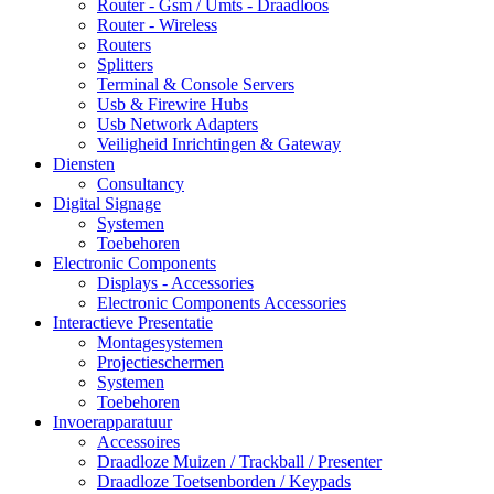
Router - Gsm / Umts - Draadloos
Router - Wireless
Routers
Splitters
Terminal & Console Servers
Usb & Firewire Hubs
Usb Network Adapters
Veiligheid Inrichtingen & Gateway
Diensten
Consultancy
Digital Signage
Systemen
Toebehoren
Electronic Components
Displays - Accessories
Electronic Components Accessories
Interactieve Presentatie
Montagesystemen
Projectieschermen
Systemen
Toebehoren
Invoerapparatuur
Accessoires
Draadloze Muizen / Trackball / Presenter
Draadloze Toetsenborden / Keypads