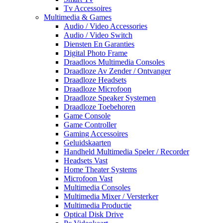
Tv Accessoires
Multimedia & Games
Audio / Video Accessories
Audio / Video Switch
Diensten En Garanties
Digital Photo Frame
Draadloos Multimedia Consoles
Draadloze Av Zender / Ontvanger
Draadloze Headsets
Draadloze Microfoon
Draadloze Speaker Systemen
Draadloze Toebehoren
Game Console
Game Controller
Gaming Accessoires
Geluidskaarten
Handheld Multimedia Speler / Recorder
Headsets Vast
Home Theater Systems
Microfoon Vast
Multimedia Consoles
Multimedia Mixer / Versterker
Multimedia Productie
Optical Disk Drive