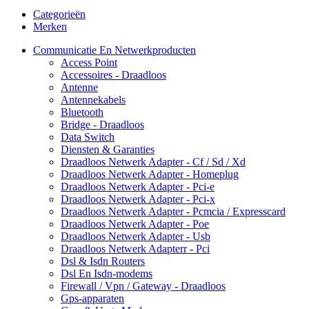
Categorieën
Merken
Communicatie En Netwerkproducten
Access Point
Accessoires - Draadloos
Antenne
Antennekabels
Bluetooth
Bridge - Draadloos
Data Switch
Diensten & Garanties
Draadloos Netwerk Adapter - Cf / Sd / Xd
Draadloos Netwerk Adapter - Homeplug
Draadloos Netwerk Adapter - Pci-e
Draadloos Netwerk Adapter - Pci-x
Draadloos Netwerk Adapter - Pcmcia / Expresscard
Draadloos Netwerk Adapter - Poe
Draadloos Netwerk Adapter - Usb
Draadloos Netwerk Adapterr - Pci
Dsl & Isdn Routers
Dsl En Isdn-modems
Firewall / Vpn / Gateway - Draadloos
Gps-apparaten