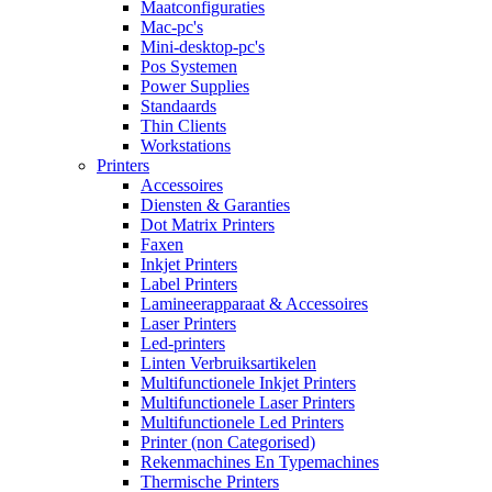
Maatconfiguraties
Mac-pc's
Mini-desktop-pc's
Pos Systemen
Power Supplies
Standaards
Thin Clients
Workstations
Printers
Accessoires
Diensten & Garanties
Dot Matrix Printers
Faxen
Inkjet Printers
Label Printers
Lamineerapparaat & Accessoires
Laser Printers
Led-printers
Linten Verbruiksartikelen
Multifunctionele Inkjet Printers
Multifunctionele Laser Printers
Multifunctionele Led Printers
Printer (non Categorised)
Rekenmachines En Typemachines
Thermische Printers