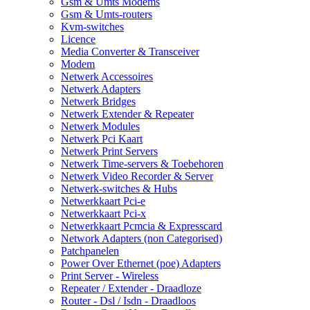
Gsm & Umts Modems
Gsm & Umts-routers
Kvm-switches
Licence
Media Converter & Transceiver
Modem
Netwerk Accessoires
Netwerk Adapters
Netwerk Bridges
Netwerk Extender & Repeater
Netwerk Modules
Netwerk Pci Kaart
Netwerk Print Servers
Netwerk Time-servers & Toebehoren
Netwerk Video Recorder & Server
Netwerk-switches & Hubs
Netwerkkaart Pci-e
Netwerkkaart Pci-x
Netwerkkaart Pcmcia & Expresscard
Network Adapters (non Categorised)
Patchpanelen
Power Over Ethernet (poe) Adapters
Print Server - Wireless
Repeater / Extender - Draadloze
Router - Dsl / Isdn - Draadloos