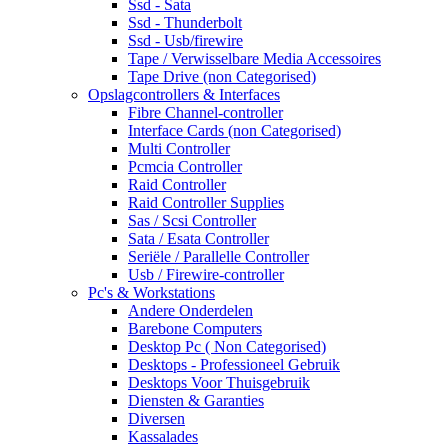
Ssd - Sata
Ssd - Thunderbolt
Ssd - Usb/firewire
Tape / Verwisselbare Media Accessoires
Tape Drive (non Categorised)
Opslagcontrollers & Interfaces
Fibre Channel-controller
Interface Cards (non Categorised)
Multi Controller
Pcmcia Controller
Raid Controller
Raid Controller Supplies
Sas / Scsi Controller
Sata / Esata Controller
Seriële / Parallelle Controller
Usb / Firewire-controller
Pc's & Workstations
Andere Onderdelen
Barebone Computers
Desktop Pc ( Non Categorised)
Desktops - Professioneel Gebruik
Desktops Voor Thuisgebruik
Diensten & Garanties
Diversen
Kassalades