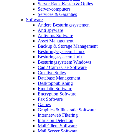
Server Rack Kasten & Opties
Server-computers
Services & Garanties
Software
Andere Besturingssystemen
Anti-spyware
Antivirus Software
Asset Management
Backup & Storage Management
Besturingssysteem Linux
Besturingssysteem Unix
Besturingssysteem Windows
Cad / Cam / Cae Software
Creative Suites
Database Management
Desktoppublishing
Emulatie Software
Encryption Software
Fax Software
Games
Graphics & Illustratie Software
Internet/web Filtering
Intrusion Detection
Mail Client Software
Mail Server Software