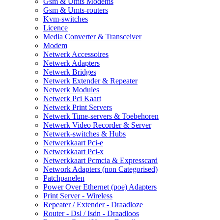
Gsm & Umts Modems
Gsm & Umts-routers
Kvm-switches
Licence
Media Converter & Transceiver
Modem
Netwerk Accessoires
Netwerk Adapters
Netwerk Bridges
Netwerk Extender & Repeater
Netwerk Modules
Netwerk Pci Kaart
Netwerk Print Servers
Netwerk Time-servers & Toebehoren
Netwerk Video Recorder & Server
Netwerk-switches & Hubs
Netwerkkaart Pci-e
Netwerkkaart Pci-x
Netwerkkaart Pcmcia & Expresscard
Network Adapters (non Categorised)
Patchpanelen
Power Over Ethernet (poe) Adapters
Print Server - Wireless
Repeater / Extender - Draadloze
Router - Dsl / Isdn - Draadloos