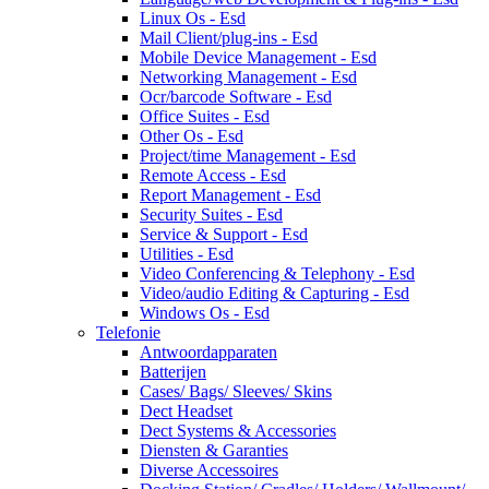
Linux Os - Esd
Mail Client/plug-ins - Esd
Mobile Device Management - Esd
Networking Management - Esd
Ocr/barcode Software - Esd
Office Suites - Esd
Other Os - Esd
Project/time Management - Esd
Remote Access - Esd
Report Management - Esd
Security Suites - Esd
Service & Support - Esd
Utilities - Esd
Video Conferencing & Telephony - Esd
Video/audio Editing & Capturing - Esd
Windows Os - Esd
Telefonie
Antwoordapparaten
Batterijen
Cases/ Bags/ Sleeves/ Skins
Dect Headset
Dect Systems & Accessories
Diensten & Garanties
Diverse Accessoires