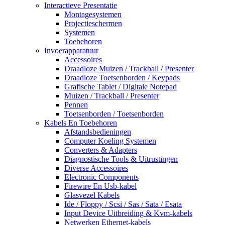
Interactieve Presentatie
Montagesystemen
Projectieschermen
Systemen
Toebehoren
Invoerapparatuur
Accessoires
Draadloze Muizen / Trackball / Presenter
Draadloze Toetsenborden / Keypads
Grafische Tablet / Digitale Notepad
Muizen / Trackball / Presenter
Pennen
Toetsenborden / Toetsenborden
Kabels En Toebehoren
Afstandsbedieningen
Computer Koeling Systemen
Converters & Adapters
Diagnostische Tools & Uitrustingen
Diverse Accessoires
Electronic Components
Firewire En Usb-kabel
Glasvezel Kabels
Ide / Floppy / Scsi / Sas / Sata / Esata
Input Device Uitbreiding & Kvm-kabels
Netwerken Ethernet-kabels