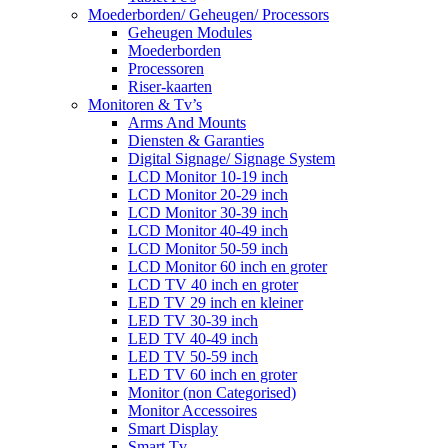
Moederborden/ Geheugen/ Processors
Geheugen Modules
Moederborden
Processoren
Riser-kaarten
Monitoren & Tv’s
Arms And Mounts
Diensten & Garanties
Digital Signage/ Signage System
LCD Monitor 10-19 inch
LCD Monitor 20-29 inch
LCD Monitor 30-39 inch
LCD Monitor 40-49 inch
LCD Monitor 50-59 inch
LCD Monitor 60 inch en groter
LCD TV 40 inch en groter
LED TV 29 inch en kleiner
LED TV 30-39 inch
LED TV 40-49 inch
LED TV 50-59 inch
LED TV 60 inch en groter
Monitor (non Categorised)
Monitor Accessoires
Smart Display
Smart Tv