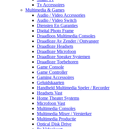
Tv Accessoires
Multimedia & Games
Audio / Video Accessories
Audio / Video Switch
Diensten En Garanties
Digital Photo Frame
Draadloos Multimedia Consoles
Draadloze Av Zender / Ontvanger
Draadloze Headsets
Draadloze Microfoon
Draadloze Speaker Systemen
Draadloze Toebehoren
Game Console
Game Controller
Gaming Accessoires
Geluidskaarten
Handheld Multimedia Speler / Recorder
Headsets Vast
Home Theater Systems
Microfoon Vast
Multimedia Consoles
Multimedia Mixer / Versterker
Multimedia Productie
Optical Disk Drive