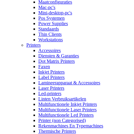
Maatconfiguraties
Mac-pc's
Mini-desktop-pc's
Pos Systemen
Power Supplies
Standaards
Thin Clients
Workstations
Printers
Accessoires
Diensten & Garanties
Dot Matrix Printers
Faxen
Inkjet Printers
Label Printers
Lamineerapparaat & Accessoires
Laser Printers
Led-printers
Linten Verbruiksartikelen
Multifunctionele Inkjet Printers
Multifunctionele Laser Printers
Multifunctionele Led Printers
Printer (non Categorised)
Rekenmachines En Typemachines
Thermische Printers