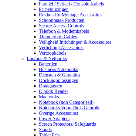
Parallel / Serieel / Console Kabels
Pc-behuizingen
Rekken En Montage Accessoires
Schoonmaak Producten
Secure Access Controls
Telefoon & Modemkabels
Thunderbolt Cables
Veiligheid Inrichtingen & Accessoires
Verlichting Accessoires
Verloopkabels
Laptops & Netbooks
Batterijen
Business Notebooks
Diensten & Garanties
Dockingoplossingen
Draagtassen
E-book Reader
Macbooks
Notebook (non Categorised)
Notebooks Voor Thuis Gebruik
Overige Accessoires
Power Adapters
Screen Protectors/ Safeguards
Stands
Tablet Pc's