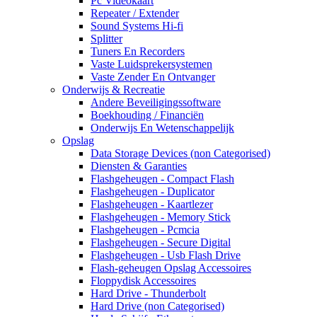
Pc Videokaart
Repeater / Extender
Sound Systems Hi-fi
Splitter
Tuners En Recorders
Vaste Luidsprekersystemen
Vaste Zender En Ontvanger
Onderwijs & Recreatie
Andere Beveiligingssoftware
Boekhouding / Financiën
Onderwijs En Wetenschappelijk
Opslag
Data Storage Devices (non Categorised)
Diensten & Garanties
Flashgeheugen - Compact Flash
Flashgeheugen - Duplicator
Flashgeheugen - Kaartlezer
Flashgeheugen - Memory Stick
Flashgeheugen - Pcmcia
Flashgeheugen - Secure Digital
Flashgeheugen - Usb Flash Drive
Flash-geheugen Opslag Accessoires
Floppydisk Accessoires
Hard Drive - Thunderbolt
Hard Drive (non Categorised)