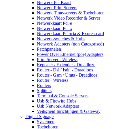
Netwerk Pci Kaart
Netwerk Print Servers
Netwerk Time-servers & Toebehoren
Netwerk Video Recorder & Server
Netwerkkaart Pci-e
Netwerkkaart Pci-x
Netwerkkaart Pcmcia & Expresscard
Netwerk-switches & Hubs
Network Adapters (non Categorised)
Patchpanelen
Power Over Ethernet (poe) Adapters
Print Server - Wireless
Repeater / Extender - Draadloze
Router - Dsl / Isdn - Draadloos
Router - Gsm / Umts - Draadloos
Router - Wireless
Routers
Splitters
Terminal & Console Servers
Usb & Firewire Hubs
Usb Network Adapters
Veiligheid Inrichtingen & Gateway
Digital Signage
Systemen
Toebehoren