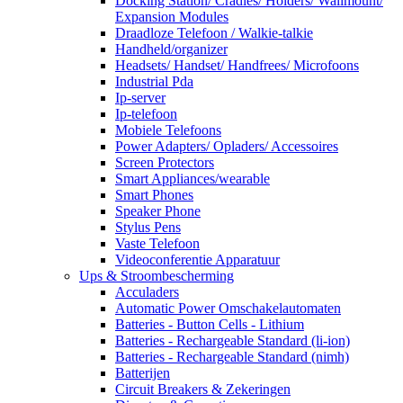
Docking Station/ Cradles/ Holders/ Wallmount/
Expansion Modules
Draadloze Telefoon / Walkie-talkie
Handheld/organizer
Headsets/ Handset/ Handfrees/ Microfoons
Industrial Pda
Ip-server
Ip-telefoon
Mobiele Telefoons
Power Adapters/ Opladers/ Accessoires
Screen Protectors
Smart Appliances/wearable
Smart Phones
Speaker Phone
Stylus Pens
Vaste Telefoon
Videoconferentie Apparatuur
Ups & Stroombescherming
Acculaders
Automatic Power Omschakelautomaten
Batteries - Button Cells - Lithium
Batteries - Rechargeable Standard (li-ion)
Batteries - Rechargeable Standard (nimh)
Batterijen
Circuit Breakers & Zekeringen