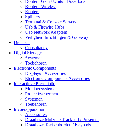
Router - Gsm / Umts - Draadloos
Router - Wireless
Routers
Splitters
Terminal & Console Servers
Usb & Firewire Hubs
Usb Network Adapters
Veiligheid Inrichtingen & Gateway
Diensten
Consultancy
Digital Signage
Systemen
Toebehoren
Electronic Components
Displays - Accessories
Electronic Components Accessories
Interactieve Presentatie
Montagesystemen
Projectieschermen
Systemen
Toebehoren
Invoerapparatuur
Accessoires
Draadloze Muizen / Trackball / Presenter
Draadloze Toetsenborden / Keypads