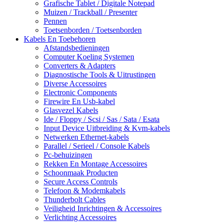
Grafische Tablet / Digitale Notepad
Muizen / Trackball / Presenter
Pennen
Toetsenborden / Toetsenborden
Kabels En Toebehoren
Afstandsbedieningen
Computer Koeling Systemen
Converters & Adapters
Diagnostische Tools & Uitrustingen
Diverse Accessoires
Electronic Components
Firewire En Usb-kabel
Glasvezel Kabels
Ide / Floppy / Scsi / Sas / Sata / Esata
Input Device Uitbreiding & Kvm-kabels
Netwerken Ethernet-kabels
Parallel / Serieel / Console Kabels
Pc-behuizingen
Rekken En Montage Accessoires
Schoonmaak Producten
Secure Access Controls
Telefoon & Modemkabels
Thunderbolt Cables
Veiligheid Inrichtingen & Accessoires
Verlichting Accessoires