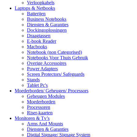
Verloopkabels
Laptops & Netbooks
Batterijen
Business Notebooks
Diensten & Garanties
Dockingoplossingen
Draagtassen
E-book Reader
Macbooks
Notebook (non Categorised)
Notebooks Voor Thuis Gebruik
Overige Accessoires
Power Adapters
Screen Protectors/ Safeguards
Stands
Tablet Pc's
Moederborden/ Geheugen/ Processors
Geheugen Modules
Moederborden
Processoren
Riser-kaarten
Monitoren & Tv’s
Arms And Mounts
Diensten & Garanties
Digital Signage/ Signage System