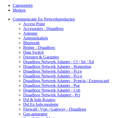
Categorieën
Merken
Communicatie En Netwerkproducten
Access Point
Accessoires - Draadloos
Antenne
Antennekabels
Bluetooth
Bridge - Draadloos
Data Switch
Diensten & Garanties
Draadloos Netwerk Adapter - Cf / Sd / Xd
Draadloos Netwerk Adapter - Homeplug
Draadloos Netwerk Adapter - Pci-e
Draadloos Netwerk Adapter - Pci-x
Draadloos Netwerk Adapter - Pcmcia / Expresscard
Draadloos Netwerk Adapter - Poe
Draadloos Netwerk Adapter - Usb
Draadloos Netwerk Adapterr - Pci
Dsl & Isdn Routers
Dsl En Isdn-modems
Firewall / Vpn / Gateway - Draadloos
Gps-apparaten