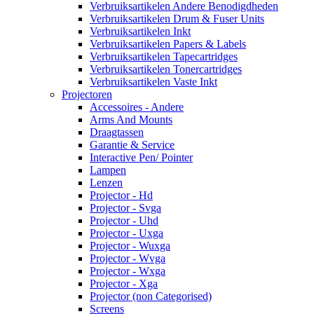
Verbruiksartikelen Andere Benodigdheden
Verbruiksartikelen Drum & Fuser Units
Verbruiksartikelen Inkt
Verbruiksartikelen Papers & Labels
Verbruiksartikelen Tapecartridges
Verbruiksartikelen Tonercartridges
Verbruiksartikelen Vaste Inkt
Projectoren
Accessoires - Andere
Arms And Mounts
Draagtassen
Garantie & Service
Interactive Pen/ Pointer
Lampen
Lenzen
Projector - Hd
Projector - Svga
Projector - Uhd
Projector - Uxga
Projector - Wuxga
Projector - Wvga
Projector - Wxga
Projector - Xga
Projector (non Categorised)
Screens