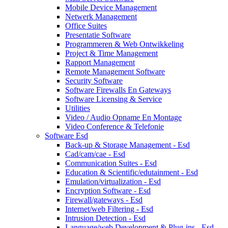
Mobile Device Management
Netwerk Management
Office Suites
Presentatie Software
Programmeren & Web Ontwikkeling
Project & Time Management
Rapport Management
Remote Management Software
Security Software
Software Firewalls En Gateways
Software Licensing & Service
Utilities
Video / Audio Opname En Montage
Video Conference & Telefonie
Software Esd
Back-up & Storage Management - Esd
Cad/cam/cae - Esd
Communication Suites - Esd
Education & Scientific/edutainment - Esd
Emulation/virtualization - Esd
Encryption Software - Esd
Firewall/gateways - Esd
Internet/web Filtering - Esd
Intrusion Detection - Esd
Language/web Development & Plug-ins - Esd