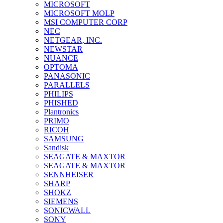
MICROSOFT
MICROSOFT MOLP
MSI COMPUTER CORP
NEC
NETGEAR, INC.
NEWSTAR
NUANCE
OPTOMA
PANASONIC
PARALLELS
PHILIPS
PHISHED
Plantronics
PRIMO
RICOH
SAMSUNG
Sandisk
SEAGATE & MAXTOR
SEAGATE & MAXTOR
SENNHEISER
SHARP
SHOKZ
SIEMENS
SONICWALL
SONY