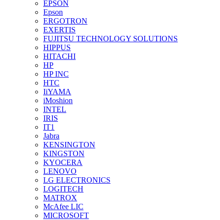
EPSON
Epson
ERGOTRON
EXERTIS
FUJITSU TECHNOLOGY SOLUTIONS
HIPPUS
HITACHI
HP
HP INC
HTC
IiYAMA
iMoshion
INTEL
IRIS
IT1
Jabra
KENSINGTON
KINGSTON
KYOCERA
LENOVO
LG ELECTRONICS
LOGITECH
MATROX
McAfee LIC
MICROSOFT