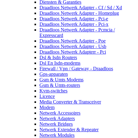
Diensten & Garanties
Draadloos Netwerk Adapter - Cf / Sd / Xd
Draadloos Netwerk Adapter - Homeplug
Draadloos Netwerk Adapter - Pci-e
Draadloos Netwerk Adapter - Pci-x
Draadloos Netwerk Adapter - Pcmcia /
Expresscard
Draadloos Netwerk Adapter - Poe
Draadloos Netwerk Adapter - Usb
Draadloos Netwerk Adapterr - Pci
Dsl & Isdn Routers
Dsl En Isdn-modems
Firewall / Vpn / Gateway - Draadloos
Gps-apparaten
Gsm & Umts Modems
Gsm & Umts-routers
Kvm-switches
Licence
Media Converter & Transceiver
Modem
Netwerk Accessoires
Netwerk Adapters
Netwerk Bridges
Netwerk Extender & Repeater
Netwerk Modules