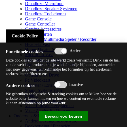
Draadloze Microfoon
Draadloze Speaker Systemen
Draadloze Toebehoren
Game Console
Game Controller
Gaming Accessoires
Geluidskaarten
Cookie Policy
Handheld Multimedia Speler / Recorder
Headsets Vast
Home Theater Systems
Functionele cookies
Microfoon Vast
Multimedia Consoles
Deze cookies zorgen dat de site werkt zoals verwacht; Denk aan de taal
Multimedia Mixer / Versterker
van de website, producten in je winkelmandje bijhouden, aanmelden
met jouw gegevens, winkelmandje het formulier bij het afrekenen,
Multimedia Productie
zoekresultaten filteren etc.
Optical Disk Drive
Pc Videokaart
Repeater / Extender
Andere cookies
Sound Systems Hi-fi
We gebruiken analytische & tracking cookies om te kijken hoe we de
Splitter
website beter kunnen maken en hoe we content en eventuele reclame
Tuners En Recorders
kunnen afstemmen op jouw voorkeur.
Vaste Luidsprekersystemen
Vaste Zender En Ontvanger
Onderwijs & Recreatie
Bewaar voorkeuren
Andere Beveiligingssoftware
Boekhouding / Financiën