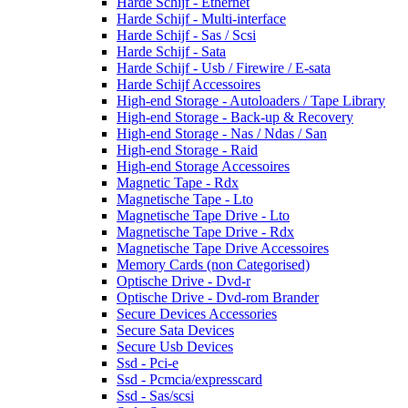
Harde Schijf - Ethernet
Harde Schijf - Multi-interface
Harde Schijf - Sas / Scsi
Harde Schijf - Sata
Harde Schijf - Usb / Firewire / E-sata
Harde Schijf Accessoires
High-end Storage - Autoloaders / Tape Library
High-end Storage - Back-up & Recovery
High-end Storage - Nas / Ndas / San
High-end Storage - Raid
High-end Storage Accessoires
Magnetic Tape - Rdx
Magnetische Tape - Lto
Magnetische Tape Drive - Lto
Magnetische Tape Drive - Rdx
Magnetische Tape Drive Accessoires
Memory Cards (non Categorised)
Optische Drive - Dvd-r
Optische Drive - Dvd-rom Brander
Secure Devices Accessories
Secure Sata Devices
Secure Usb Devices
Ssd - Pci-e
Ssd - Pcmcia/expresscard
Ssd - Sas/scsi