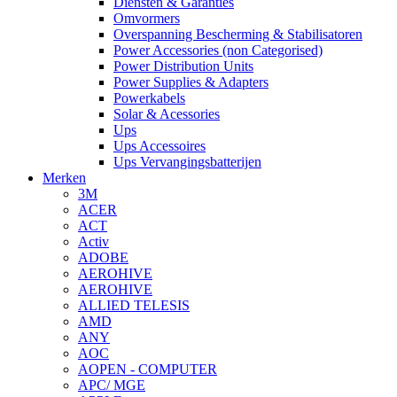
Diensten & Garanties
Omvormers
Overspanning Bescherming & Stabilisatoren
Power Accessories (non Categorised)
Power Distribution Units
Power Supplies & Adapters
Powerkabels
Solar & Acessories
Ups
Ups Accessoires
Ups Vervangingsbatterijen
Merken
3M
ACER
ACT
Activ
ADOBE
AEROHIVE
AEROHIVE
ALLIED TELESIS
AMD
ANY
AOC
AOPEN - COMPUTER
APC/ MGE