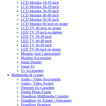
LCD Monitor 10-19 inch
LCD Monitor 20-29 inch
LCD Monitor 30-39 inch
LCD Monitor 40-49 inch
LCD Monitor 50-59 inch
LCD Monitor 60 inch en groter
LCD TV 40 inch en groter
LED TV 29 inch en kleiner
LED TV 30-39 inch
LED TV 40-49 inch
LED TV 50-59 inch
LED TV 60 inch en groter
Monitor (non Categorised)
Monitor Accessoires
Smart Display
Smart Tv
Tv Accessoires
Multimedia & Games
Audio / Video Accessories
Audio / Video Switch
Diensten En Garanties
Digital Photo Frame
Draadloos Multimedia Consoles
Draadloze Av Zender / Ontvanger
Draadloze Headsets