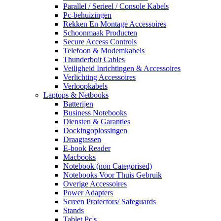
Parallel / Serieel / Console Kabels
Pc-behuizingen
Rekken En Montage Accessoires
Schoonmaak Producten
Secure Access Controls
Telefoon & Modemkabels
Thunderbolt Cables
Veiligheid Inrichtingen & Accessoires
Verlichting Accessoires
Verloopkabels
Laptops & Netbooks
Batterijen
Business Notebooks
Diensten & Garanties
Dockingoplossingen
Draagtassen
E-book Reader
Macbooks
Notebook (non Categorised)
Notebooks Voor Thuis Gebruik
Overige Accessoires
Power Adapters
Screen Protectors/ Safeguards
Stands
Tablet Pc's