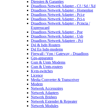
Diensten & Garanties
Draadloos Netwerk Adapter - Cf / Sd / Xd
Draadloos Netwerk Adapter - Homeplug
Draadloos Netwerk Adapter - Pci-e
Draadloos Netwerk Adapter - Pci-x
Draadloos Netwerk Adapter - Pcmcia /
Expresscard
Draadloos Netwerk Adapter - Poe
Draadloos Netwerk Adapter - Usb
Draadloos Netwerk Adapterr - Pci
Dsl & Isdn Routers
Dsl En Isdn-modems
Firewall / Vpn / Gateway - Draadloos
Gps-apparaten
Gsm & Umts Modems
Gsm & Umts-routers
Kvm-switches
Licence
Media Converter & Transceiver
Modem
Netwerk Accessoires
Netwerk Adapters
Netwerk Bridges
Netwerk Extender & Repeater
Netwerk Modules