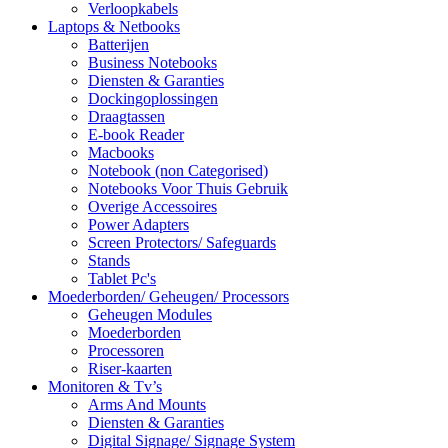
Verloopkabels
Laptops & Netbooks
Batterijen
Business Notebooks
Diensten & Garanties
Dockingoplossingen
Draagtassen
E-book Reader
Macbooks
Notebook (non Categorised)
Notebooks Voor Thuis Gebruik
Overige Accessoires
Power Adapters
Screen Protectors/ Safeguards
Stands
Tablet Pc's
Moederborden/ Geheugen/ Processors
Geheugen Modules
Moederborden
Processoren
Riser-kaarten
Monitoren & Tv’s
Arms And Mounts
Diensten & Garanties
Digital Signage/ Signage System