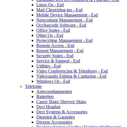
Linux Os - Esd
Mail Client/plug-ins - Esd
Mobile Device Management - Esd
Networking Management - Esd
Ocr/barcode Software - Esd
Office Suites - Esd
Other Os - Esd
Project/time Management - Esd
Remote Access - Esd
Report Management - Esd
Security Suites - Esd
Service & Support - Esd
Utilities - Esd
Video Conferencing & Telephony - Esd
Video/audio Editing & Capturing - Esd
Windows Os - Esd
Telefonie
Antwoordapparaten
Batterijen
Cases/ Bags/ Sleeves/ Skins
Dect Headset
Dect Systems & Accessories
Diensten & Garanties
Diverse Accessoires