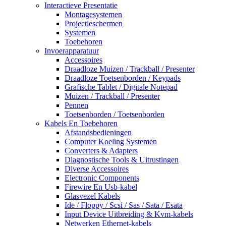
Interactieve Presentatie
Montagesystemen
Projectieschermen
Systemen
Toebehoren
Invoerapparatuur
Accessoires
Draadloze Muizen / Trackball / Presenter
Draadloze Toetsenborden / Keypads
Grafische Tablet / Digitale Notepad
Muizen / Trackball / Presenter
Pennen
Toetsenborden / Toetsenborden
Kabels En Toebehoren
Afstandsbedieningen
Computer Koeling Systemen
Converters & Adapters
Diagnostische Tools & Uitrustingen
Diverse Accessoires
Electronic Components
Firewire En Usb-kabel
Glasvezel Kabels
Ide / Floppy / Scsi / Sas / Sata / Esata
Input Device Uitbreiding & Kvm-kabels
Netwerken Ethernet-kabels