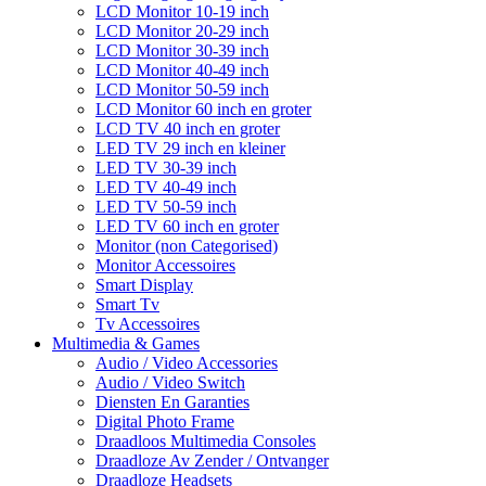
LCD Monitor 10-19 inch
LCD Monitor 20-29 inch
LCD Monitor 30-39 inch
LCD Monitor 40-49 inch
LCD Monitor 50-59 inch
LCD Monitor 60 inch en groter
LCD TV 40 inch en groter
LED TV 29 inch en kleiner
LED TV 30-39 inch
LED TV 40-49 inch
LED TV 50-59 inch
LED TV 60 inch en groter
Monitor (non Categorised)
Monitor Accessoires
Smart Display
Smart Tv
Tv Accessoires
Multimedia & Games
Audio / Video Accessories
Audio / Video Switch
Diensten En Garanties
Digital Photo Frame
Draadloos Multimedia Consoles
Draadloze Av Zender / Ontvanger
Draadloze Headsets