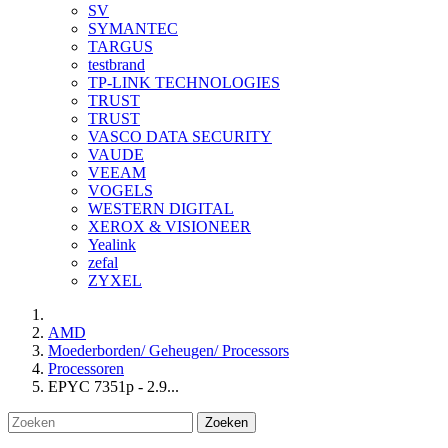
SV
SYMANTEC
TARGUS
testbrand
TP-LINK TECHNOLOGIES
TRUST
TRUST
VASCO DATA SECURITY
VAUDE
VEEAM
VOGELS
WESTERN DIGITAL
XEROX & VISIONEER
Yealink
zefal
ZYXEL
AMD
Moederborden/ Geheugen/ Processors
Processoren
EPYC 7351p - 2.9...
Zoeken