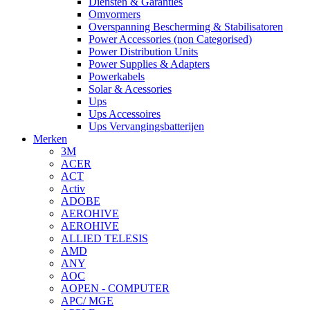
Diensten & Garanties
Omvormers
Overspanning Bescherming & Stabilisatoren
Power Accessories (non Categorised)
Power Distribution Units
Power Supplies & Adapters
Powerkabels
Solar & Acessories
Ups
Ups Accessoires
Ups Vervangingsbatterijen
Merken
3M
ACER
ACT
Activ
ADOBE
AEROHIVE
AEROHIVE
ALLIED TELESIS
AMD
ANY
AOC
AOPEN - COMPUTER
APC/ MGE