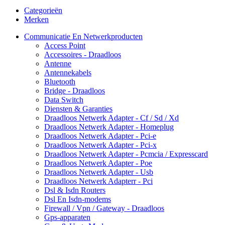
Categorieën
Merken
Communicatie En Netwerkproducten
Access Point
Accessoires - Draadloos
Antenne
Antennekabels
Bluetooth
Bridge - Draadloos
Data Switch
Diensten & Garanties
Draadloos Netwerk Adapter - Cf / Sd / Xd
Draadloos Netwerk Adapter - Homeplug
Draadloos Netwerk Adapter - Pci-e
Draadloos Netwerk Adapter - Pci-x
Draadloos Netwerk Adapter - Pcmcia / Expresscard
Draadloos Netwerk Adapter - Poe
Draadloos Netwerk Adapter - Usb
Draadloos Netwerk Adapterr - Pci
Dsl & Isdn Routers
Dsl En Isdn-modems
Firewall / Vpn / Gateway - Draadloos
Gps-apparaten