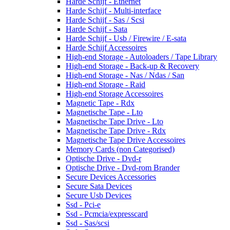
Harde Schijf - Ethernet
Harde Schijf - Multi-interface
Harde Schijf - Sas / Scsi
Harde Schijf - Sata
Harde Schijf - Usb / Firewire / E-sata
Harde Schijf Accessoires
High-end Storage - Autoloaders / Tape Library
High-end Storage - Back-up & Recovery
High-end Storage - Nas / Ndas / San
High-end Storage - Raid
High-end Storage Accessoires
Magnetic Tape - Rdx
Magnetische Tape - Lto
Magnetische Tape Drive - Lto
Magnetische Tape Drive - Rdx
Magnetische Tape Drive Accessoires
Memory Cards (non Categorised)
Optische Drive - Dvd-r
Optische Drive - Dvd-rom Brander
Secure Devices Accessories
Secure Sata Devices
Secure Usb Devices
Ssd - Pci-e
Ssd - Pcmcia/expresscard
Ssd - Sas/scsi