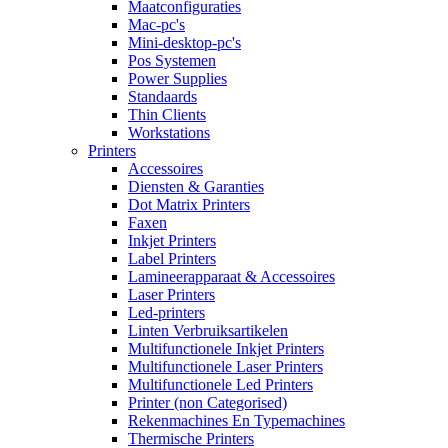
Maatconfiguraties
Mac-pc's
Mini-desktop-pc's
Pos Systemen
Power Supplies
Standaards
Thin Clients
Workstations
Printers
Accessoires
Diensten & Garanties
Dot Matrix Printers
Faxen
Inkjet Printers
Label Printers
Lamineerapparaat & Accessoires
Laser Printers
Led-printers
Linten Verbruiksartikelen
Multifunctionele Inkjet Printers
Multifunctionele Laser Printers
Multifunctionele Led Printers
Printer (non Categorised)
Rekenmachines En Typemachines
Thermische Printers