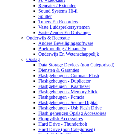
Pc Videokaart
Repeater / Extender
Sound Systems Hi-fi
Splitter
Tuners En Recorders
Vaste Luidsprekersystemen
Vaste Zender En Ontvanger
Onderwijs & Recreatie
Andere Beveiligingssoftware
Boekhouding / Financiën
Onderwijs En Wetenschappelijk
Opslag
Data Storage Devices (non Categorised)
Diensten & Garanties
Flashgeheugen - Compact Flash
Flashgeheugen - Duplicator
Flashgeheugen - Kaartlezer
Flashgeheugen - Memory Stick
Flashgeheugen - Pcmcia
Flashgeheugen - Secure Digital
Flashgeheugen - Usb Flash Drive
Flash-geheugen Opslag Accessoires
Floppydisk Accessoires
Hard Drive - Thunderbolt
Hard Drive (non Categorised)