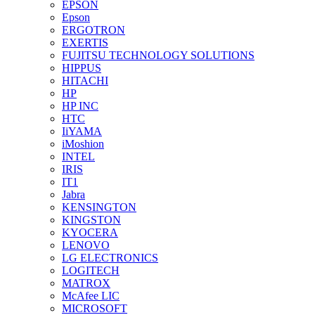
EPSON
Epson
ERGOTRON
EXERTIS
FUJITSU TECHNOLOGY SOLUTIONS
HIPPUS
HITACHI
HP
HP INC
HTC
IiYAMA
iMoshion
INTEL
IRIS
IT1
Jabra
KENSINGTON
KINGSTON
KYOCERA
LENOVO
LG ELECTRONICS
LOGITECH
MATROX
McAfee LIC
MICROSOFT