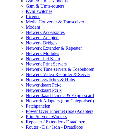
Gsm & Umts Modems
Gsm & Umts-routers
Kvm-switches
Licence
Media Converter & Transceiver
Modem
Netwerk Accessoires
Netwerk Adapters
Netwerk Bridges
Netwerk Extender & Repeater
Netwerk Modules
Netwerk Pci Kaart
Netwerk Print Servers
Netwerk Time-servers & Toebehoren
Netwerk Video Recorder & Server
Netwerk-switches & Hubs
Netwerkkaart Pci-e
Netwerkkaart Pci-x
Netwerkkaart Pcmcia & Expresscard
Network Adapters (non Categorised)
Patchpanelen
Power Over Ethernet (poe) Adapters
Print Server - Wireless
Repeater / Extender - Draadloze
Router - Dsl / Isdn - Draadloos