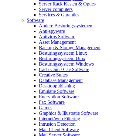
Server Rack Kasten & Opties
Server-computers
Services & Garanties
Software
Andere Besturingssystemen
Anti-spyware
Antivirus Software
Asset Management
Backup & Storage Management
Besturingssysteem Linux
Besturingssysteem Unix
Besturingssysteem Windows
Cad / Cam / Cae Software
Creative Suites
Database Management
Desktoppublishing
Emulatie Software
Encryption Software
Fax Software
Games
Graphics & Illustratie Software
Internet/web Filtering
Intrusion Detection
Mail Client Software
Mail Server Software