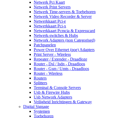
Netwerk Pci Kaart
Netwerk Print Servers
Netwerk Time-servers & Toebehoren
Netwerk Video Recorder & Server
Netwerkkaart Pci-e
Netwerkkaart Pci-x
Netwerkkaart Pcmcia & Expresscard
Netwerk-switches & Hubs
Network Adapters (non Categorised)
Patchpanelen
Power Over Ethernet (poe) Adapters
Print Server - Wireless
Repeater / Extender - Draadloze
Router - Dsl / Isdn - Draadloos
Router - Gsm / Umts - Draadloos
Router - Wireless
Routers
Splitters
Terminal & Console Servers
Usb & Firewire Hubs
Usb Network Adapters
Veiligheid Inrichtingen & Gateway
Digital Signage
Systemen
Toebehoren