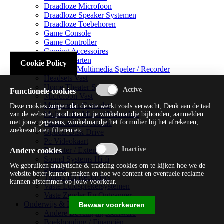
Draadloze Microfoon
Draadloze Speaker Systemen
Draadloze Toebehoren
Game Console
Game Controller
Gaming Accessoires
Geluidskaarten
Cookie Policy
Handheld Multimedia Speler / Recorder
Headsets Vast
Home Theater Systems
Functionele cookies
Microfoon Vast
Multimedia Consoles
Deze cookies zorgen dat de site werkt zoals verwacht; Denk aan de taal
Multimedia Mixer / Versterker
van de website, producten in je winkelmandje bijhouden, aanmelden
met jouw gegevens, winkelmandje het formulier bij het afrekenen,
Multimedia Productie
zoekresultaten filteren etc.
Optical Disk Drive
Pc Videokaart
Repeater / Extender
Andere cookies
Sound Systems Hi-fi
We gebruiken analytische & tracking cookies om te kijken hoe we de
Splitter
website beter kunnen maken en hoe we content en eventuele reclame
Tuners En Recorders
kunnen afstemmen op jouw voorkeur.
Vaste Luidsprekersystemen
Vaste Zender En Ontvanger
Onderwijs & Recreatie
Bewaar voorkeuren
Andere Beveiligingssoftware
Boekhouding / Financiën