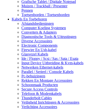
Grafische Tablet / Digitale Notepad
Muizen / Trackball / Presenter
Pennen
Toetsenborden / Toetsenborden
Kabels En Toebehoren
Afstandsbedieningen
Computer Koeling Systemen
Converters & Adapters
Diagnostische Tools & Uitrustingen
Diverse Accessoires
Electronic Components
Firewire En Usb-kabel
Glasvezel Kabels
Ide / Floppy / Scsi / Sas / Sata / Esata
Input Device Uitbreiding & Kvm-kabels
Netwerken Ethernet-kabels
Parallel / Serieel / Console Kabels
Pc-behuizingen
Rekken En Montage Accessoires
Schoonmaak Producten
Secure Access Controls
Telefoon & Modemkabels
Thunderbolt Cables
Veiligheid Inrichtingen & Accessoires
Verlichting Accessoires