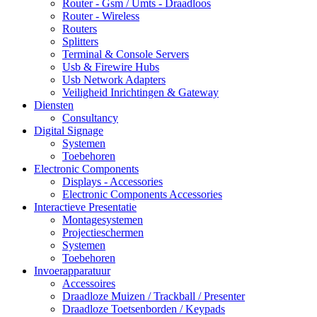
Router - Gsm / Umts - Draadloos
Router - Wireless
Routers
Splitters
Terminal & Console Servers
Usb & Firewire Hubs
Usb Network Adapters
Veiligheid Inrichtingen & Gateway
Diensten
Consultancy
Digital Signage
Systemen
Toebehoren
Electronic Components
Displays - Accessories
Electronic Components Accessories
Interactieve Presentatie
Montagesystemen
Projectieschermen
Systemen
Toebehoren
Invoerapparatuur
Accessoires
Draadloze Muizen / Trackball / Presenter
Draadloze Toetsenborden / Keypads