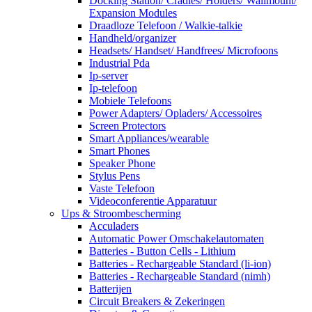
Docking Station/ Cradles/ Holders/ Wallmount/
Expansion Modules
Draadloze Telefoon / Walkie-talkie
Handheld/organizer
Headsets/ Handset/ Handfrees/ Microfoons
Industrial Pda
Ip-server
Ip-telefoon
Mobiele Telefoons
Power Adapters/ Opladers/ Accessoires
Screen Protectors
Smart Appliances/wearable
Smart Phones
Speaker Phone
Stylus Pens
Vaste Telefoon
Videoconferentie Apparatuur
Ups & Stroombescherming
Acculaders
Automatic Power Omschakelautomaten
Batteries - Button Cells - Lithium
Batteries - Rechargeable Standard (li-ion)
Batteries - Rechargeable Standard (nimh)
Batterijen
Circuit Breakers & Zekeringen