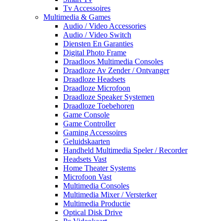
Tv Accessoires
Multimedia & Games
Audio / Video Accessories
Audio / Video Switch
Diensten En Garanties
Digital Photo Frame
Draadloos Multimedia Consoles
Draadloze Av Zender / Ontvanger
Draadloze Headsets
Draadloze Microfoon
Draadloze Speaker Systemen
Draadloze Toebehoren
Game Console
Game Controller
Gaming Accessoires
Geluidskaarten
Handheld Multimedia Speler / Recorder
Headsets Vast
Home Theater Systems
Microfoon Vast
Multimedia Consoles
Multimedia Mixer / Versterker
Multimedia Productie
Optical Disk Drive