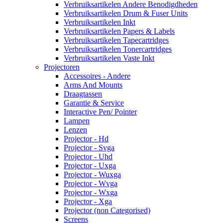
Verbruiksartikelen Andere Benodigdheden
Verbruiksartikelen Drum & Fuser Units
Verbruiksartikelen Inkt
Verbruiksartikelen Papers & Labels
Verbruiksartikelen Tapecartridges
Verbruiksartikelen Tonercartridges
Verbruiksartikelen Vaste Inkt
Projectoren
Accessoires - Andere
Arms And Mounts
Draagtassen
Garantie & Service
Interactive Pen/ Pointer
Lampen
Lenzen
Projector - Hd
Projector - Svga
Projector - Uhd
Projector - Uxga
Projector - Wuxga
Projector - Wvga
Projector - Wxga
Projector - Xga
Projector (non Categorised)
Screens