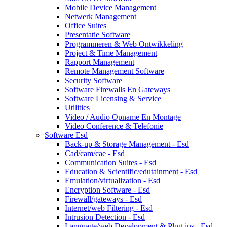
Mobile Device Management
Netwerk Management
Office Suites
Presentatie Software
Programmeren & Web Ontwikkeling
Project & Time Management
Rapport Management
Remote Management Software
Security Software
Software Firewalls En Gateways
Software Licensing & Service
Utilities
Video / Audio Opname En Montage
Video Conference & Telefonie
Software Esd
Back-up & Storage Management - Esd
Cad/cam/cae - Esd
Communication Suites - Esd
Education & Scientific/edutainment - Esd
Emulation/virtualization - Esd
Encryption Software - Esd
Firewall/gateways - Esd
Internet/web Filtering - Esd
Intrusion Detection - Esd
Language/web Development & Plug-ins - Esd