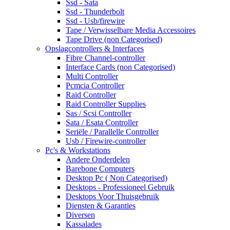
Ssd - Sata
Ssd - Thunderbolt
Ssd - Usb/firewire
Tape / Verwisselbare Media Accessoires
Tape Drive (non Categorised)
Opslagcontrollers & Interfaces
Fibre Channel-controller
Interface Cards (non Categorised)
Multi Controller
Pcmcia Controller
Raid Controller
Raid Controller Supplies
Sas / Scsi Controller
Sata / Esata Controller
Seriële / Parallelle Controller
Usb / Firewire-controller
Pc's & Workstations
Andere Onderdelen
Barebone Computers
Desktop Pc ( Non Categorised)
Desktops - Professioneel Gebruik
Desktops Voor Thuisgebruik
Diensten & Garanties
Diversen
Kassalades