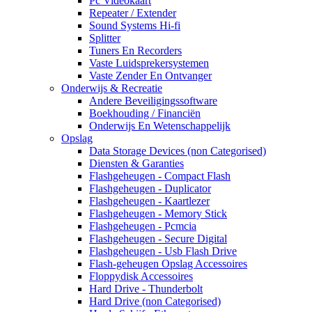
Pc Videokaart
Repeater / Extender
Sound Systems Hi-fi
Splitter
Tuners En Recorders
Vaste Luidsprekersystemen
Vaste Zender En Ontvanger
Onderwijs & Recreatie
Andere Beveiligingssoftware
Boekhouding / Financiën
Onderwijs En Wetenschappelijk
Opslag
Data Storage Devices (non Categorised)
Diensten & Garanties
Flashgeheugen - Compact Flash
Flashgeheugen - Duplicator
Flashgeheugen - Kaartlezer
Flashgeheugen - Memory Stick
Flashgeheugen - Pcmcia
Flashgeheugen - Secure Digital
Flashgeheugen - Usb Flash Drive
Flash-geheugen Opslag Accessoires
Floppydisk Accessoires
Hard Drive - Thunderbolt
Hard Drive (non Categorised)