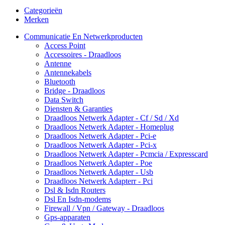
Categorieën
Merken
Communicatie En Netwerkproducten
Access Point
Accessoires - Draadloos
Antenne
Antennekabels
Bluetooth
Bridge - Draadloos
Data Switch
Diensten & Garanties
Draadloos Netwerk Adapter - Cf / Sd / Xd
Draadloos Netwerk Adapter - Homeplug
Draadloos Netwerk Adapter - Pci-e
Draadloos Netwerk Adapter - Pci-x
Draadloos Netwerk Adapter - Pcmcia / Expresscard
Draadloos Netwerk Adapter - Poe
Draadloos Netwerk Adapter - Usb
Draadloos Netwerk Adapterr - Pci
Dsl & Isdn Routers
Dsl En Isdn-modems
Firewall / Vpn / Gateway - Draadloos
Gps-apparaten