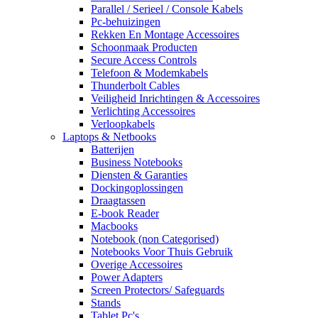
Parallel / Serieel / Console Kabels
Pc-behuizingen
Rekken En Montage Accessoires
Schoonmaak Producten
Secure Access Controls
Telefoon & Modemkabels
Thunderbolt Cables
Veiligheid Inrichtingen & Accessoires
Verlichting Accessoires
Verloopkabels
Laptops & Netbooks
Batterijen
Business Notebooks
Diensten & Garanties
Dockingoplossingen
Draagtassen
E-book Reader
Macbooks
Notebook (non Categorised)
Notebooks Voor Thuis Gebruik
Overige Accessoires
Power Adapters
Screen Protectors/ Safeguards
Stands
Tablet Pc's