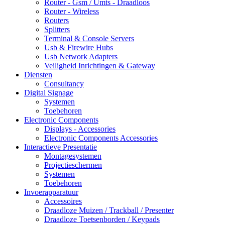
Router - Gsm / Umts - Draadloos
Router - Wireless
Routers
Splitters
Terminal & Console Servers
Usb & Firewire Hubs
Usb Network Adapters
Veiligheid Inrichtingen & Gateway
Diensten
Consultancy
Digital Signage
Systemen
Toebehoren
Electronic Components
Displays - Accessories
Electronic Components Accessories
Interactieve Presentatie
Montagesystemen
Projectieschermen
Systemen
Toebehoren
Invoerapparatuur
Accessoires
Draadloze Muizen / Trackball / Presenter
Draadloze Toetsenborden / Keypads