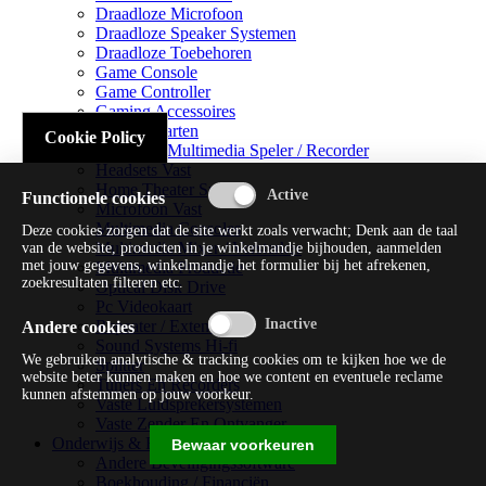
Draadloze Microfoon
Draadloze Speaker Systemen
Draadloze Toebehoren
Game Console
Game Controller
Gaming Accessoires
Geluidskaarten
Cookie Policy
Handheld Multimedia Speler / Recorder
Headsets Vast
Home Theater Systems
Functionele cookies
Microfoon Vast
Multimedia Consoles
Deze cookies zorgen dat de site werkt zoals verwacht; Denk aan de taal
Multimedia Mixer / Versterker
van de website, producten in je winkelmandje bijhouden, aanmelden
met jouw gegevens, winkelmandje het formulier bij het afrekenen,
Multimedia Productie
zoekresultaten filteren etc.
Optical Disk Drive
Pc Videokaart
Repeater / Extender
Andere cookies
Sound Systems Hi-fi
We gebruiken analytische & tracking cookies om te kijken hoe we de
Splitter
website beter kunnen maken en hoe we content en eventuele reclame
Tuners En Recorders
kunnen afstemmen op jouw voorkeur.
Vaste Luidsprekersystemen
Vaste Zender En Ontvanger
Onderwijs & Recreatie
Bewaar voorkeuren
Andere Beveiligingssoftware
Boekhouding / Financiën