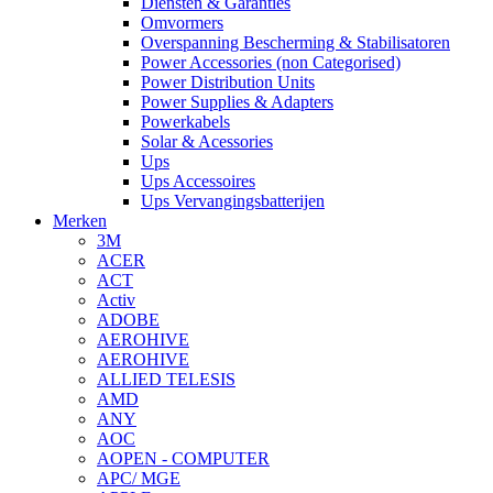
Diensten & Garanties
Omvormers
Overspanning Bescherming & Stabilisatoren
Power Accessories (non Categorised)
Power Distribution Units
Power Supplies & Adapters
Powerkabels
Solar & Acessories
Ups
Ups Accessoires
Ups Vervangingsbatterijen
Merken
3M
ACER
ACT
Activ
ADOBE
AEROHIVE
AEROHIVE
ALLIED TELESIS
AMD
ANY
AOC
AOPEN - COMPUTER
APC/ MGE