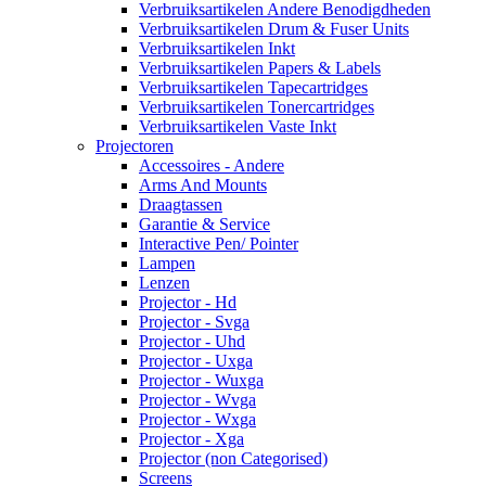
Verbruiksartikelen Andere Benodigdheden
Verbruiksartikelen Drum & Fuser Units
Verbruiksartikelen Inkt
Verbruiksartikelen Papers & Labels
Verbruiksartikelen Tapecartridges
Verbruiksartikelen Tonercartridges
Verbruiksartikelen Vaste Inkt
Projectoren
Accessoires - Andere
Arms And Mounts
Draagtassen
Garantie & Service
Interactive Pen/ Pointer
Lampen
Lenzen
Projector - Hd
Projector - Svga
Projector - Uhd
Projector - Uxga
Projector - Wuxga
Projector - Wvga
Projector - Wxga
Projector - Xga
Projector (non Categorised)
Screens