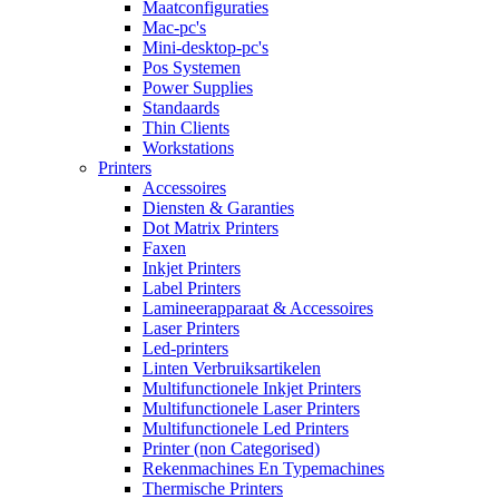
Maatconfiguraties
Mac-pc's
Mini-desktop-pc's
Pos Systemen
Power Supplies
Standaards
Thin Clients
Workstations
Printers
Accessoires
Diensten & Garanties
Dot Matrix Printers
Faxen
Inkjet Printers
Label Printers
Lamineerapparaat & Accessoires
Laser Printers
Led-printers
Linten Verbruiksartikelen
Multifunctionele Inkjet Printers
Multifunctionele Laser Printers
Multifunctionele Led Printers
Printer (non Categorised)
Rekenmachines En Typemachines
Thermische Printers