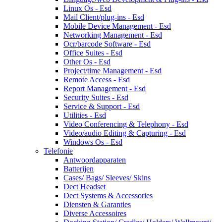
Linux Os - Esd
Mail Client/plug-ins - Esd
Mobile Device Management - Esd
Networking Management - Esd
Ocr/barcode Software - Esd
Office Suites - Esd
Other Os - Esd
Project/time Management - Esd
Remote Access - Esd
Report Management - Esd
Security Suites - Esd
Service & Support - Esd
Utilities - Esd
Video Conferencing & Telephony - Esd
Video/audio Editing & Capturing - Esd
Windows Os - Esd
Telefonie
Antwoordapparaten
Batterijen
Cases/ Bags/ Sleeves/ Skins
Dect Headset
Dect Systems & Accessories
Diensten & Garanties
Diverse Accessoires