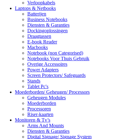
Verloopkabels
Laptops & Netbooks
Batterijen
Business Notebooks
Diensten & Garanties
Dockingoplossingen
Draagtassen
E-book Reader
Macbooks
Notebook (non Categorised)
Notebooks Voor Thuis Gebruik
Overige Accessoires
Power Adapters
Screen Protectors/ Safeguards
Stands
Tablet Pc's
Moederborden/ Geheugen/ Processors
Geheugen Modules
Moederborden
Processoren
Riser-kaarten
Monitoren & Tv’s
Arms And Mounts
Diensten & Garanties
Digital Signage/ Signage System