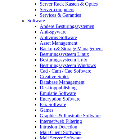
Server Rack Kasten & Opties
Server-computers
Services & Garanties
Software
Andere Besturingssystemen
Anti-spyware
Antivirus Software
Asset Management
Backup & Storage Management
Besturingssysteem Linux
Besturingssysteem Unix
Besturingssysteem Windows
Cad / Cam / Cae Software
Creative Suites
Database Management
Desktoppublishing
Emulatie Software
Encryption Software
Fax Software
Games
Graphics & Illustratie Software
Internet/web Filtering
Intrusion Detection
Mail Client Software
Mail Server Software