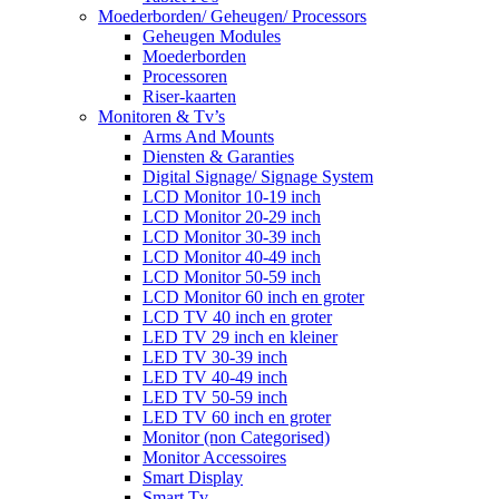
Moederborden/ Geheugen/ Processors
Geheugen Modules
Moederborden
Processoren
Riser-kaarten
Monitoren & Tv’s
Arms And Mounts
Diensten & Garanties
Digital Signage/ Signage System
LCD Monitor 10-19 inch
LCD Monitor 20-29 inch
LCD Monitor 30-39 inch
LCD Monitor 40-49 inch
LCD Monitor 50-59 inch
LCD Monitor 60 inch en groter
LCD TV 40 inch en groter
LED TV 29 inch en kleiner
LED TV 30-39 inch
LED TV 40-49 inch
LED TV 50-59 inch
LED TV 60 inch en groter
Monitor (non Categorised)
Monitor Accessoires
Smart Display
Smart Tv