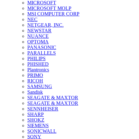
MICROSOFT
MICROSOFT MOLP
MSI COMPUTER CORP
NEC
NETGEAR, INC.
NEWSTAR
NUANCE
OPTOMA
PANASONIC
PARALLELS
PHILIPS
PHISHED
Plantronics
PRIMO
RICOH
SAMSUNG
Sandisk
SEAGATE & MAXTOR
SEAGATE & MAXTOR
SENNHEISER
SHARP
SHOKZ
SIEMENS
SONICWALL
SONY