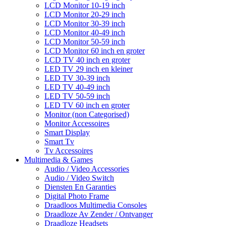
LCD Monitor 10-19 inch
LCD Monitor 20-29 inch
LCD Monitor 30-39 inch
LCD Monitor 40-49 inch
LCD Monitor 50-59 inch
LCD Monitor 60 inch en groter
LCD TV 40 inch en groter
LED TV 29 inch en kleiner
LED TV 30-39 inch
LED TV 40-49 inch
LED TV 50-59 inch
LED TV 60 inch en groter
Monitor (non Categorised)
Monitor Accessoires
Smart Display
Smart Tv
Tv Accessoires
Multimedia & Games
Audio / Video Accessories
Audio / Video Switch
Diensten En Garanties
Digital Photo Frame
Draadloos Multimedia Consoles
Draadloze Av Zender / Ontvanger
Draadloze Headsets