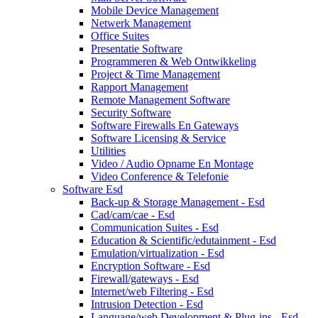
Mobile Device Management
Netwerk Management
Office Suites
Presentatie Software
Programmeren & Web Ontwikkeling
Project & Time Management
Rapport Management
Remote Management Software
Security Software
Software Firewalls En Gateways
Software Licensing & Service
Utilities
Video / Audio Opname En Montage
Video Conference & Telefonie
Software Esd
Back-up & Storage Management - Esd
Cad/cam/cae - Esd
Communication Suites - Esd
Education & Scientific/edutainment - Esd
Emulation/virtualization - Esd
Encryption Software - Esd
Firewall/gateways - Esd
Internet/web Filtering - Esd
Intrusion Detection - Esd
Language/web Development & Plug-ins - Esd