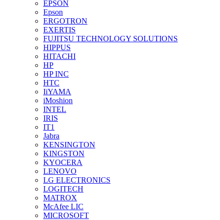
EPSON
Epson
ERGOTRON
EXERTIS
FUJITSU TECHNOLOGY SOLUTIONS
HIPPUS
HITACHI
HP
HP INC
HTC
IiYAMA
iMoshion
INTEL
IRIS
IT1
Jabra
KENSINGTON
KINGSTON
KYOCERA
LENOVO
LG ELECTRONICS
LOGITECH
MATROX
McAfee LIC
MICROSOFT