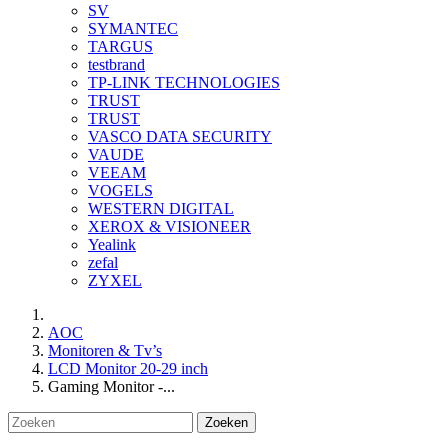
SV
SYMANTEC
TARGUS
testbrand
TP-LINK TECHNOLOGIES
TRUST
TRUST
VASCO DATA SECURITY
VAUDE
VEEAM
VOGELS
WESTERN DIGITAL
XEROX & VISIONEER
Yealink
zefal
ZYXEL
AOC
Monitoren & Tv’s
LCD Monitor 20-29 inch
Gaming Monitor -...
Zoeken