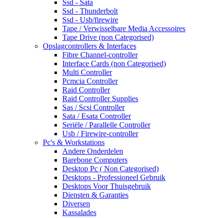
Ssd - Sata
Ssd - Thunderbolt
Ssd - Usb/firewire
Tape / Verwisselbare Media Accessoires
Tape Drive (non Categorised)
Opslagcontrollers & Interfaces
Fibre Channel-controller
Interface Cards (non Categorised)
Multi Controller
Pcmcia Controller
Raid Controller
Raid Controller Supplies
Sas / Scsi Controller
Sata / Esata Controller
Seriële / Parallelle Controller
Usb / Firewire-controller
Pc's & Workstations
Andere Onderdelen
Barebone Computers
Desktop Pc ( Non Categorised)
Desktops - Professioneel Gebruik
Desktops Voor Thuisgebruik
Diensten & Garanties
Diversen
Kassalades