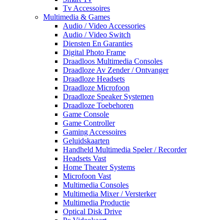
Tv Accessoires
Multimedia & Games
Audio / Video Accessories
Audio / Video Switch
Diensten En Garanties
Digital Photo Frame
Draadloos Multimedia Consoles
Draadloze Av Zender / Ontvanger
Draadloze Headsets
Draadloze Microfoon
Draadloze Speaker Systemen
Draadloze Toebehoren
Game Console
Game Controller
Gaming Accessoires
Geluidskaarten
Handheld Multimedia Speler / Recorder
Headsets Vast
Home Theater Systems
Microfoon Vast
Multimedia Consoles
Multimedia Mixer / Versterker
Multimedia Productie
Optical Disk Drive