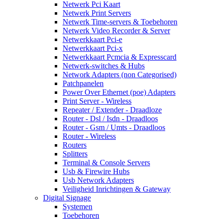
Netwerk Pci Kaart
Netwerk Print Servers
Netwerk Time-servers & Toebehoren
Netwerk Video Recorder & Server
Netwerkkaart Pci-e
Netwerkkaart Pci-x
Netwerkkaart Pcmcia & Expresscard
Netwerk-switches & Hubs
Network Adapters (non Categorised)
Patchpanelen
Power Over Ethernet (poe) Adapters
Print Server - Wireless
Repeater / Extender - Draadloze
Router - Dsl / Isdn - Draadloos
Router - Gsm / Umts - Draadloos
Router - Wireless
Routers
Splitters
Terminal & Console Servers
Usb & Firewire Hubs
Usb Network Adapters
Veiligheid Inrichtingen & Gateway
Digital Signage
Systemen
Toebehoren