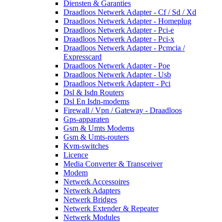
Diensten & Garanties
Draadloos Netwerk Adapter - Cf / Sd / Xd
Draadloos Netwerk Adapter - Homeplug
Draadloos Netwerk Adapter - Pci-e
Draadloos Netwerk Adapter - Pci-x
Draadloos Netwerk Adapter - Pcmcia /
Expresscard
Draadloos Netwerk Adapter - Poe
Draadloos Netwerk Adapter - Usb
Draadloos Netwerk Adapterr - Pci
Dsl & Isdn Routers
Dsl En Isdn-modems
Firewall / Vpn / Gateway - Draadloos
Gps-apparaten
Gsm & Umts Modems
Gsm & Umts-routers
Kvm-switches
Licence
Media Converter & Transceiver
Modem
Netwerk Accessoires
Netwerk Adapters
Netwerk Bridges
Netwerk Extender & Repeater
Netwerk Modules