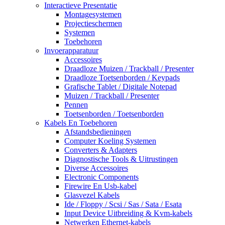
Interactieve Presentatie
Montagesystemen
Projectieschermen
Systemen
Toebehoren
Invoerapparatuur
Accessoires
Draadloze Muizen / Trackball / Presenter
Draadloze Toetsenborden / Keypads
Grafische Tablet / Digitale Notepad
Muizen / Trackball / Presenter
Pennen
Toetsenborden / Toetsenborden
Kabels En Toebehoren
Afstandsbedieningen
Computer Koeling Systemen
Converters & Adapters
Diagnostische Tools & Uitrustingen
Diverse Accessoires
Electronic Components
Firewire En Usb-kabel
Glasvezel Kabels
Ide / Floppy / Scsi / Sas / Sata / Esata
Input Device Uitbreiding & Kvm-kabels
Netwerken Ethernet-kabels