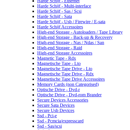
Harde Schijf - Ethernet
Harde Schijf - Multi-interface
Harde Schijf - Sas / Scsi
Harde Schijf - Sata
Harde Schijf - Usb / Firewire / E-sata
Harde Schijf Accessoires
High-end Storage - Autoloaders / Tape Library
High-end Storage - Back-up & Recovery
High-end Storage - Nas / Ndas / San
High-end Storage - Raid
High-end Storage Accessoires
Magnetic Tape - Rdx
Magnetische Tape - Lto
Magnetische Tape Drive - Lto
Magnetische Tape Drive - Rdx
Magnetische Tape Drive Accessoires
Memory Cards (non Categorised)
Optische Drive - Dvd-r
Optische Drive - Dvd-rom Brander
Secure Devices Accessories
Secure Sata Devices
Secure Usb Devices
Ssd - Pci-e
Ssd - Pcmcia/expresscard
Ssd - Sas/scsi