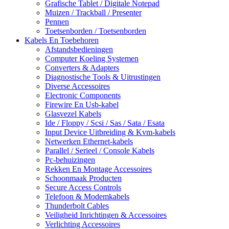
Grafische Tablet / Digitale Notepad
Muizen / Trackball / Presenter
Pennen
Toetsenborden / Toetsenborden
Kabels En Toebehoren
Afstandsbedieningen
Computer Koeling Systemen
Converters & Adapters
Diagnostische Tools & Uitrustingen
Diverse Accessoires
Electronic Components
Firewire En Usb-kabel
Glasvezel Kabels
Ide / Floppy / Scsi / Sas / Sata / Esata
Input Device Uitbreiding & Kvm-kabels
Netwerken Ethernet-kabels
Parallel / Serieel / Console Kabels
Pc-behuizingen
Rekken En Montage Accessoires
Schoonmaak Producten
Secure Access Controls
Telefoon & Modemkabels
Thunderbolt Cables
Veiligheid Inrichtingen & Accessoires
Verlichting Accessoires