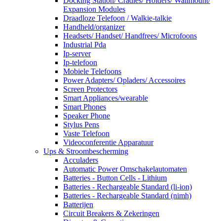
Docking Station/ Cradles/ Holders/ Wallmount/
Expansion Modules
Draadloze Telefoon / Walkie-talkie
Handheld/organizer
Headsets/ Handset/ Handfrees/ Microfoons
Industrial Pda
Ip-server
Ip-telefoon
Mobiele Telefoons
Power Adapters/ Opladers/ Accessoires
Screen Protectors
Smart Appliances/wearable
Smart Phones
Speaker Phone
Stylus Pens
Vaste Telefoon
Videoconferentie Apparatuur
Ups & Stroombescherming
Acculaders
Automatic Power Omschakelautomaten
Batteries - Button Cells - Lithium
Batteries - Rechargeable Standard (li-ion)
Batteries - Rechargeable Standard (nimh)
Batterijen
Circuit Breakers & Zekeringen