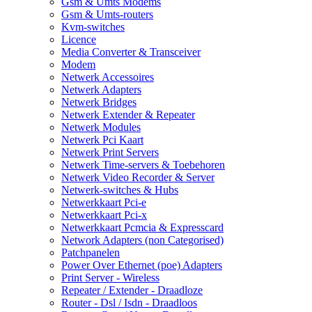
Gsm & Umts Modems
Gsm & Umts-routers
Kvm-switches
Licence
Media Converter & Transceiver
Modem
Netwerk Accessoires
Netwerk Adapters
Netwerk Bridges
Netwerk Extender & Repeater
Netwerk Modules
Netwerk Pci Kaart
Netwerk Print Servers
Netwerk Time-servers & Toebehoren
Netwerk Video Recorder & Server
Netwerk-switches & Hubs
Netwerkkaart Pci-e
Netwerkkaart Pci-x
Netwerkkaart Pcmcia & Expresscard
Network Adapters (non Categorised)
Patchpanelen
Power Over Ethernet (poe) Adapters
Print Server - Wireless
Repeater / Extender - Draadloze
Router - Dsl / Isdn - Draadloos