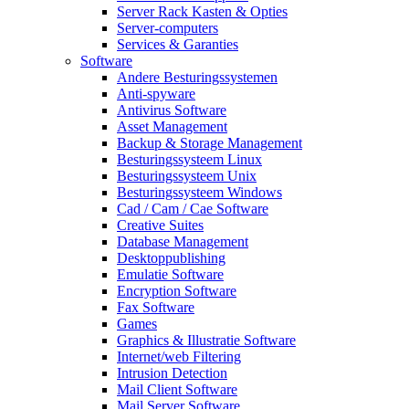
Server Rack Kasten & Opties
Server-computers
Services & Garanties
Software
Andere Besturingssystemen
Anti-spyware
Antivirus Software
Asset Management
Backup & Storage Management
Besturingssysteem Linux
Besturingssysteem Unix
Besturingssysteem Windows
Cad / Cam / Cae Software
Creative Suites
Database Management
Desktoppublishing
Emulatie Software
Encryption Software
Fax Software
Games
Graphics & Illustratie Software
Internet/web Filtering
Intrusion Detection
Mail Client Software
Mail Server Software