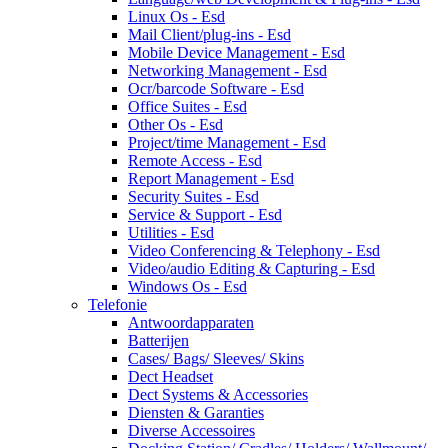
Linux Os - Esd
Mail Client/plug-ins - Esd
Mobile Device Management - Esd
Networking Management - Esd
Ocr/barcode Software - Esd
Office Suites - Esd
Other Os - Esd
Project/time Management - Esd
Remote Access - Esd
Report Management - Esd
Security Suites - Esd
Service & Support - Esd
Utilities - Esd
Video Conferencing & Telephony - Esd
Video/audio Editing & Capturing - Esd
Windows Os - Esd
Telefonie
Antwoordapparaten
Batterijen
Cases/ Bags/ Sleeves/ Skins
Dect Headset
Dect Systems & Accessories
Diensten & Garanties
Diverse Accessoires