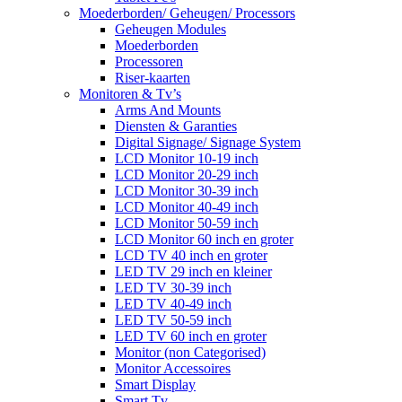
Moederborden/ Geheugen/ Processors
Geheugen Modules
Moederborden
Processoren
Riser-kaarten
Monitoren & Tv’s
Arms And Mounts
Diensten & Garanties
Digital Signage/ Signage System
LCD Monitor 10-19 inch
LCD Monitor 20-29 inch
LCD Monitor 30-39 inch
LCD Monitor 40-49 inch
LCD Monitor 50-59 inch
LCD Monitor 60 inch en groter
LCD TV 40 inch en groter
LED TV 29 inch en kleiner
LED TV 30-39 inch
LED TV 40-49 inch
LED TV 50-59 inch
LED TV 60 inch en groter
Monitor (non Categorised)
Monitor Accessoires
Smart Display
Smart Tv