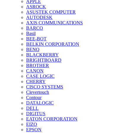
APPLE
ASROCK
ASUSTEK COMPUTER
AUTODESK
AXIS COMMUNICATIONS
BARCO
Basil
BEE-BOT
BELKIN CORPORATION
BENQ
BLACKBERRY
BRIGHTBOARD
BROTHER
CANON
CASE LOGIC
CHERRY
CISCO SYSTEMS
Clevertouch
Contour
DATALOGIC
DELL
DIGITUS
EATON CORPORATION
EIZO
EPSON