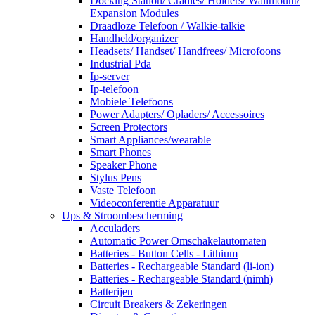
Docking Station/ Cradles/ Holders/ Wallmount/
Expansion Modules
Draadloze Telefoon / Walkie-talkie
Handheld/organizer
Headsets/ Handset/ Handfrees/ Microfoons
Industrial Pda
Ip-server
Ip-telefoon
Mobiele Telefoons
Power Adapters/ Opladers/ Accessoires
Screen Protectors
Smart Appliances/wearable
Smart Phones
Speaker Phone
Stylus Pens
Vaste Telefoon
Videoconferentie Apparatuur
Ups & Stroombescherming
Acculaders
Automatic Power Omschakelautomaten
Batteries - Button Cells - Lithium
Batteries - Rechargeable Standard (li-ion)
Batteries - Rechargeable Standard (nimh)
Batterijen
Circuit Breakers & Zekeringen