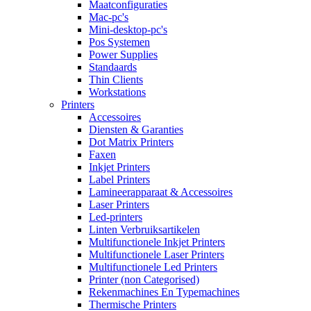
Maatconfiguraties
Mac-pc's
Mini-desktop-pc's
Pos Systemen
Power Supplies
Standaards
Thin Clients
Workstations
Printers
Accessoires
Diensten & Garanties
Dot Matrix Printers
Faxen
Inkjet Printers
Label Printers
Lamineerapparaat & Accessoires
Laser Printers
Led-printers
Linten Verbruiksartikelen
Multifunctionele Inkjet Printers
Multifunctionele Laser Printers
Multifunctionele Led Printers
Printer (non Categorised)
Rekenmachines En Typemachines
Thermische Printers