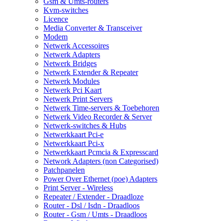
Gsm & Umts-routers
Kvm-switches
Licence
Media Converter & Transceiver
Modem
Netwerk Accessoires
Netwerk Adapters
Netwerk Bridges
Netwerk Extender & Repeater
Netwerk Modules
Netwerk Pci Kaart
Netwerk Print Servers
Netwerk Time-servers & Toebehoren
Netwerk Video Recorder & Server
Netwerk-switches & Hubs
Netwerkkaart Pci-e
Netwerkkaart Pci-x
Netwerkkaart Pcmcia & Expresscard
Network Adapters (non Categorised)
Patchpanelen
Power Over Ethernet (poe) Adapters
Print Server - Wireless
Repeater / Extender - Draadloze
Router - Dsl / Isdn - Draadloos
Router - Gsm / Umts - Draadloos