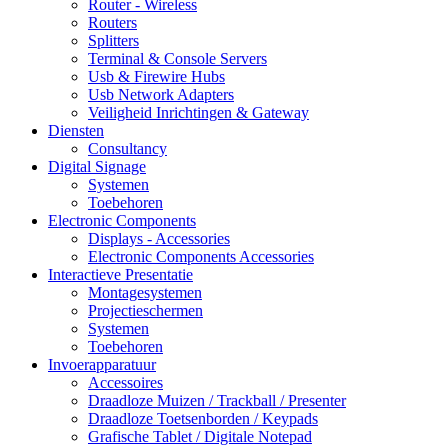
Router - Wireless
Routers
Splitters
Terminal & Console Servers
Usb & Firewire Hubs
Usb Network Adapters
Veiligheid Inrichtingen & Gateway
Diensten
Consultancy
Digital Signage
Systemen
Toebehoren
Electronic Components
Displays - Accessories
Electronic Components Accessories
Interactieve Presentatie
Montagesystemen
Projectieschermen
Systemen
Toebehoren
Invoerapparatuur
Accessoires
Draadloze Muizen / Trackball / Presenter
Draadloze Toetsenborden / Keypads
Grafische Tablet / Digitale Notepad