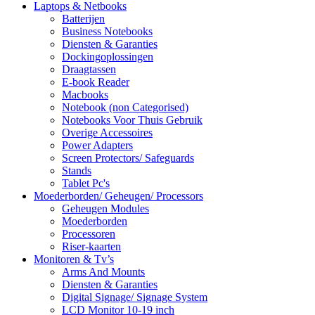
Laptops & Netbooks
Batterijen
Business Notebooks
Diensten & Garanties
Dockingoplossingen
Draagtassen
E-book Reader
Macbooks
Notebook (non Categorised)
Notebooks Voor Thuis Gebruik
Overige Accessoires
Power Adapters
Screen Protectors/ Safeguards
Stands
Tablet Pc's
Moederborden/ Geheugen/ Processors
Geheugen Modules
Moederborden
Processoren
Riser-kaarten
Monitoren & Tv’s
Arms And Mounts
Diensten & Garanties
Digital Signage/ Signage System
LCD Monitor 10-19 inch