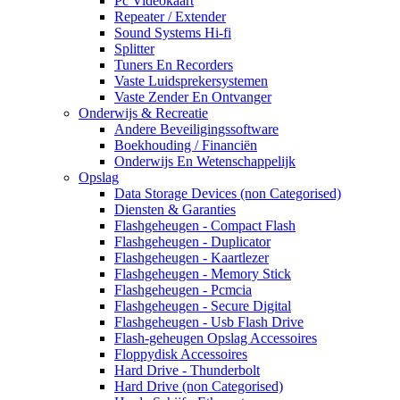
Pc Videokaart
Repeater / Extender
Sound Systems Hi-fi
Splitter
Tuners En Recorders
Vaste Luidsprekersystemen
Vaste Zender En Ontvanger
Onderwijs & Recreatie
Andere Beveiligingssoftware
Boekhouding / Financiën
Onderwijs En Wetenschappelijk
Opslag
Data Storage Devices (non Categorised)
Diensten & Garanties
Flashgeheugen - Compact Flash
Flashgeheugen - Duplicator
Flashgeheugen - Kaartlezer
Flashgeheugen - Memory Stick
Flashgeheugen - Pcmcia
Flashgeheugen - Secure Digital
Flashgeheugen - Usb Flash Drive
Flash-geheugen Opslag Accessoires
Floppydisk Accessoires
Hard Drive - Thunderbolt
Hard Drive (non Categorised)