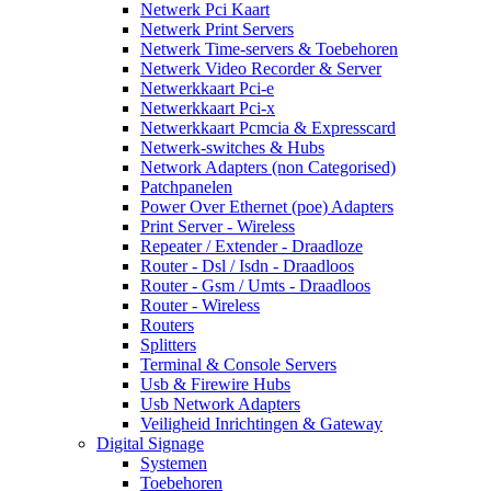
Netwerk Pci Kaart
Netwerk Print Servers
Netwerk Time-servers & Toebehoren
Netwerk Video Recorder & Server
Netwerkkaart Pci-e
Netwerkkaart Pci-x
Netwerkkaart Pcmcia & Expresscard
Netwerk-switches & Hubs
Network Adapters (non Categorised)
Patchpanelen
Power Over Ethernet (poe) Adapters
Print Server - Wireless
Repeater / Extender - Draadloze
Router - Dsl / Isdn - Draadloos
Router - Gsm / Umts - Draadloos
Router - Wireless
Routers
Splitters
Terminal & Console Servers
Usb & Firewire Hubs
Usb Network Adapters
Veiligheid Inrichtingen & Gateway
Digital Signage
Systemen
Toebehoren