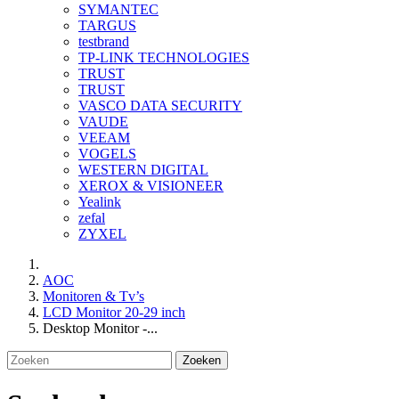
SYMANTEC
TARGUS
testbrand
TP-LINK TECHNOLOGIES
TRUST
TRUST
VASCO DATA SECURITY
VAUDE
VEEAM
VOGELS
WESTERN DIGITAL
XEROX & VISIONEER
Yealink
zefal
ZYXEL
AOC
Monitoren & Tv’s
LCD Monitor 20-29 inch
Desktop Monitor -...
Zoeken