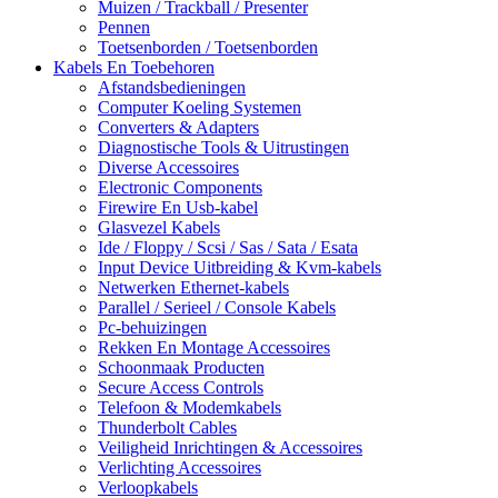
Muizen / Trackball / Presenter
Pennen
Toetsenborden / Toetsenborden
Kabels En Toebehoren
Afstandsbedieningen
Computer Koeling Systemen
Converters & Adapters
Diagnostische Tools & Uitrustingen
Diverse Accessoires
Electronic Components
Firewire En Usb-kabel
Glasvezel Kabels
Ide / Floppy / Scsi / Sas / Sata / Esata
Input Device Uitbreiding & Kvm-kabels
Netwerken Ethernet-kabels
Parallel / Serieel / Console Kabels
Pc-behuizingen
Rekken En Montage Accessoires
Schoonmaak Producten
Secure Access Controls
Telefoon & Modemkabels
Thunderbolt Cables
Veiligheid Inrichtingen & Accessoires
Verlichting Accessoires
Verloopkabels