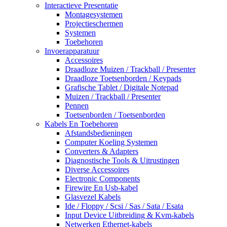
Interactieve Presentatie
Montagesystemen
Projectieschermen
Systemen
Toebehoren
Invoerapparatuur
Accessoires
Draadloze Muizen / Trackball / Presenter
Draadloze Toetsenborden / Keypads
Grafische Tablet / Digitale Notepad
Muizen / Trackball / Presenter
Pennen
Toetsenborden / Toetsenborden
Kabels En Toebehoren
Afstandsbedieningen
Computer Koeling Systemen
Converters & Adapters
Diagnostische Tools & Uitrustingen
Diverse Accessoires
Electronic Components
Firewire En Usb-kabel
Glasvezel Kabels
Ide / Floppy / Scsi / Sas / Sata / Esata
Input Device Uitbreiding & Kvm-kabels
Netwerken Ethernet-kabels