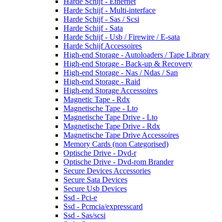
Harde Schijf - Ethernet
Harde Schijf - Multi-interface
Harde Schijf - Sas / Scsi
Harde Schijf - Sata
Harde Schijf - Usb / Firewire / E-sata
Harde Schijf Accessoires
High-end Storage - Autoloaders / Tape Library
High-end Storage - Back-up & Recovery
High-end Storage - Nas / Ndas / San
High-end Storage - Raid
High-end Storage Accessoires
Magnetic Tape - Rdx
Magnetische Tape - Lto
Magnetische Tape Drive - Lto
Magnetische Tape Drive - Rdx
Magnetische Tape Drive Accessoires
Memory Cards (non Categorised)
Optische Drive - Dvd-r
Optische Drive - Dvd-rom Brander
Secure Devices Accessories
Secure Sata Devices
Secure Usb Devices
Ssd - Pci-e
Ssd - Pcmcia/expresscard
Ssd - Sas/scsi