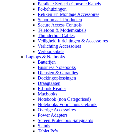
Parallel / Serieel / Console Kabels
Pc-behuizingen
Rekken En Montage Accessoires
Schoonmaak Producten
Secure Access Controls
Telefoon & Modemkabels
Thunderbolt Cables
Veiligheid Inrichtingen & Accessoires
Verlichting Accessoires
Verloopkabels
Laptops & Netbooks
Batterijen
Business Notebooks
Diensten & Garanties
Dockingoplossingen
Draagtassen
E-book Reader
Macbooks
Notebook (non Categorised)
Notebooks Voor Thuis Gebruik
Overige Accessoires
Power Adapters
Screen Protectors/ Safeguards
Stands
Tablet Pc's