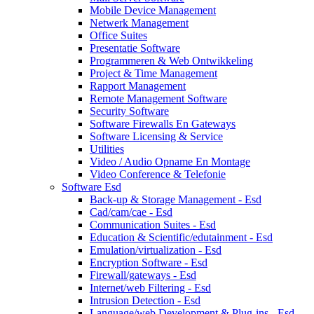
Mobile Device Management
Netwerk Management
Office Suites
Presentatie Software
Programmeren & Web Ontwikkeling
Project & Time Management
Rapport Management
Remote Management Software
Security Software
Software Firewalls En Gateways
Software Licensing & Service
Utilities
Video / Audio Opname En Montage
Video Conference & Telefonie
Software Esd
Back-up & Storage Management - Esd
Cad/cam/cae - Esd
Communication Suites - Esd
Education & Scientific/edutainment - Esd
Emulation/virtualization - Esd
Encryption Software - Esd
Firewall/gateways - Esd
Internet/web Filtering - Esd
Intrusion Detection - Esd
Language/web Development & Plug-ins - Esd