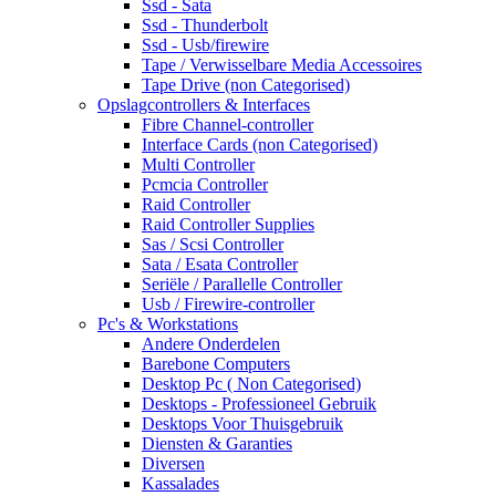
Ssd - Sata
Ssd - Thunderbolt
Ssd - Usb/firewire
Tape / Verwisselbare Media Accessoires
Tape Drive (non Categorised)
Opslagcontrollers & Interfaces
Fibre Channel-controller
Interface Cards (non Categorised)
Multi Controller
Pcmcia Controller
Raid Controller
Raid Controller Supplies
Sas / Scsi Controller
Sata / Esata Controller
Seriële / Parallelle Controller
Usb / Firewire-controller
Pc's & Workstations
Andere Onderdelen
Barebone Computers
Desktop Pc ( Non Categorised)
Desktops - Professioneel Gebruik
Desktops Voor Thuisgebruik
Diensten & Garanties
Diversen
Kassalades