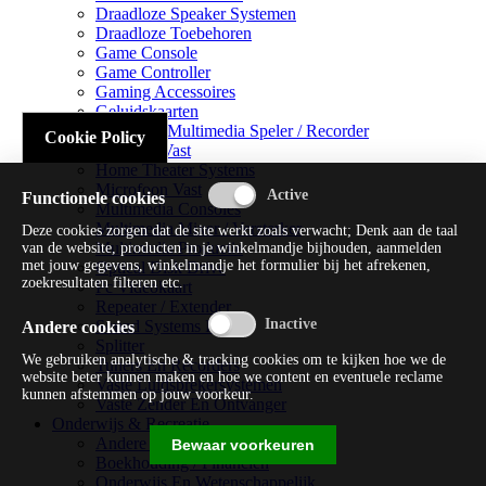
Draadloze Speaker Systemen
Draadloze Toebehoren
Game Console
Game Controller
Gaming Accessoires
Geluidskaarten
Handheld Multimedia Speler / Recorder
Cookie Policy
Headsets Vast
Home Theater Systems
Microfoon Vast
Functionele cookies
Multimedia Consoles
Multimedia Mixer / Versterker
Deze cookies zorgen dat de site werkt zoals verwacht; Denk aan de taal
Multimedia Productie
van de website, producten in je winkelmandje bijhouden, aanmelden
met jouw gegevens, winkelmandje het formulier bij het afrekenen,
Optical Disk Drive
zoekresultaten filteren etc.
Pc Videokaart
Repeater / Extender
Sound Systems Hi-fi
Andere cookies
Splitter
We gebruiken analytische & tracking cookies om te kijken hoe we de
Tuners En Recorders
website beter kunnen maken en hoe we content en eventuele reclame
Vaste Luidsprekersystemen
kunnen afstemmen op jouw voorkeur.
Vaste Zender En Ontvanger
Onderwijs & Recreatie
Andere Beveiligingssoftware
Bewaar voorkeuren
Boekhouding / Financiën
Onderwijs En Wetenschappelijk