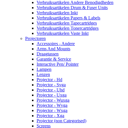
Verbruiksartikelen Andere Benodigdheden
Verbruiksartikelen Drum & Fuser Units
Verbruiksartikelen Inkt
Verbruiksartikelen Papers & Labels
Verbruiksartikelen Tapecartridges
Verbruiksartikelen Tonercartridges
Verbruiksartikelen Vaste Inkt
Projectoren
Accessoires - Andere
Arms And Mounts
Draagtassen
Garantie & Service
Interactive Pen/ Pointer
Lampen
Lenzen
Projector - Hd
Projector - Svga
Projector - Uhd
Projector - Uxga
Projector - Wuxga
Projector - Wvga
Projector - Wxga
Projector - Xga
Projector (non Categorised)
Screens