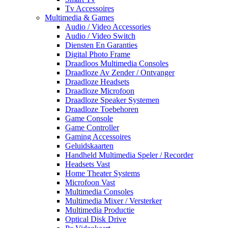
Tv Accessoires
Multimedia & Games
Audio / Video Accessories
Audio / Video Switch
Diensten En Garanties
Digital Photo Frame
Draadloos Multimedia Consoles
Draadloze Av Zender / Ontvanger
Draadloze Headsets
Draadloze Microfoon
Draadloze Speaker Systemen
Draadloze Toebehoren
Game Console
Game Controller
Gaming Accessoires
Geluidskaarten
Handheld Multimedia Speler / Recorder
Headsets Vast
Home Theater Systems
Microfoon Vast
Multimedia Consoles
Multimedia Mixer / Versterker
Multimedia Productie
Optical Disk Drive