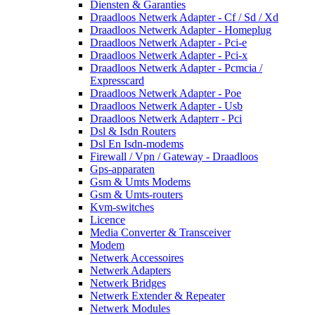
Diensten & Garanties
Draadloos Netwerk Adapter - Cf / Sd / Xd
Draadloos Netwerk Adapter - Homeplug
Draadloos Netwerk Adapter - Pci-e
Draadloos Netwerk Adapter - Pci-x
Draadloos Netwerk Adapter - Pcmcia /
Expresscard
Draadloos Netwerk Adapter - Poe
Draadloos Netwerk Adapter - Usb
Draadloos Netwerk Adapterr - Pci
Dsl & Isdn Routers
Dsl En Isdn-modems
Firewall / Vpn / Gateway - Draadloos
Gps-apparaten
Gsm & Umts Modems
Gsm & Umts-routers
Kvm-switches
Licence
Media Converter & Transceiver
Modem
Netwerk Accessoires
Netwerk Adapters
Netwerk Bridges
Netwerk Extender & Repeater
Netwerk Modules