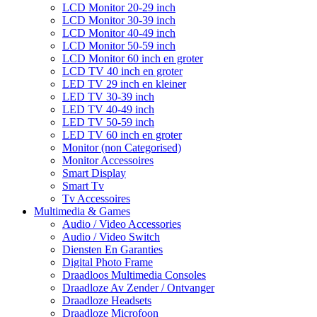
LCD Monitor 20-29 inch
LCD Monitor 30-39 inch
LCD Monitor 40-49 inch
LCD Monitor 50-59 inch
LCD Monitor 60 inch en groter
LCD TV 40 inch en groter
LED TV 29 inch en kleiner
LED TV 30-39 inch
LED TV 40-49 inch
LED TV 50-59 inch
LED TV 60 inch en groter
Monitor (non Categorised)
Monitor Accessoires
Smart Display
Smart Tv
Tv Accessoires
Multimedia & Games
Audio / Video Accessories
Audio / Video Switch
Diensten En Garanties
Digital Photo Frame
Draadloos Multimedia Consoles
Draadloze Av Zender / Ontvanger
Draadloze Headsets
Draadloze Microfoon