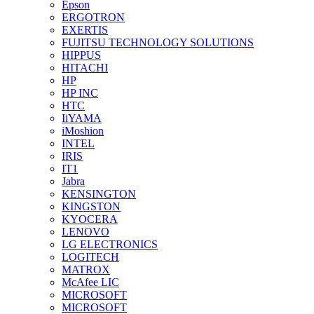
Epson
ERGOTRON
EXERTIS
FUJITSU TECHNOLOGY SOLUTIONS
HIPPUS
HITACHI
HP
HP INC
HTC
IiYAMA
iMoshion
INTEL
IRIS
IT1
Jabra
KENSINGTON
KINGSTON
KYOCERA
LENOVO
LG ELECTRONICS
LOGITECH
MATROX
McAfee LIC
MICROSOFT
MICROSOFT