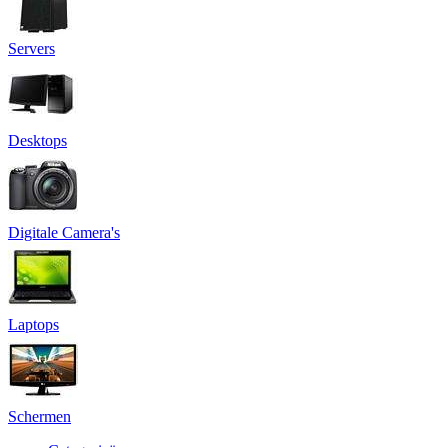
Servers
Desktops
Digitale Camera's
Laptops
Schermen