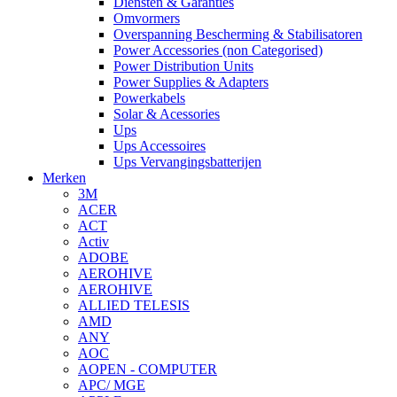
Diensten & Garanties
Omvormers
Overspanning Bescherming & Stabilisatoren
Power Accessories (non Categorised)
Power Distribution Units
Power Supplies & Adapters
Powerkabels
Solar & Acessories
Ups
Ups Accessoires
Ups Vervangingsbatterijen
Merken
3M
ACER
ACT
Activ
ADOBE
AEROHIVE
AEROHIVE
ALLIED TELESIS
AMD
ANY
AOC
AOPEN - COMPUTER
APC/ MGE