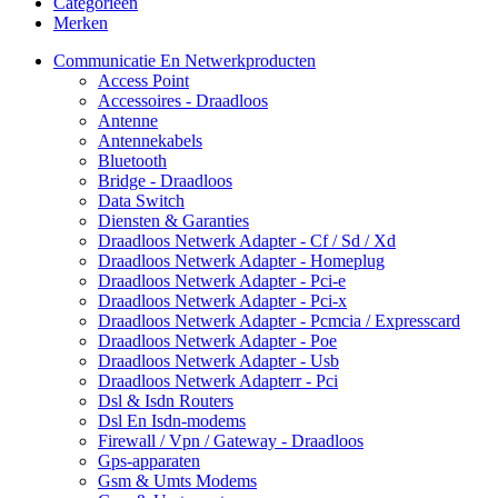
Categorieën
Merken
Communicatie En Netwerkproducten
Access Point
Accessoires - Draadloos
Antenne
Antennekabels
Bluetooth
Bridge - Draadloos
Data Switch
Diensten & Garanties
Draadloos Netwerk Adapter - Cf / Sd / Xd
Draadloos Netwerk Adapter - Homeplug
Draadloos Netwerk Adapter - Pci-e
Draadloos Netwerk Adapter - Pci-x
Draadloos Netwerk Adapter - Pcmcia / Expresscard
Draadloos Netwerk Adapter - Poe
Draadloos Netwerk Adapter - Usb
Draadloos Netwerk Adapterr - Pci
Dsl & Isdn Routers
Dsl En Isdn-modems
Firewall / Vpn / Gateway - Draadloos
Gps-apparaten
Gsm & Umts Modems