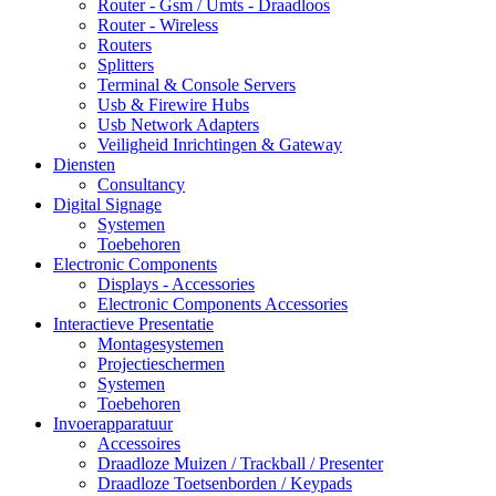
Router - Gsm / Umts - Draadloos
Router - Wireless
Routers
Splitters
Terminal & Console Servers
Usb & Firewire Hubs
Usb Network Adapters
Veiligheid Inrichtingen & Gateway
Diensten
Consultancy
Digital Signage
Systemen
Toebehoren
Electronic Components
Displays - Accessories
Electronic Components Accessories
Interactieve Presentatie
Montagesystemen
Projectieschermen
Systemen
Toebehoren
Invoerapparatuur
Accessoires
Draadloze Muizen / Trackball / Presenter
Draadloze Toetsenborden / Keypads