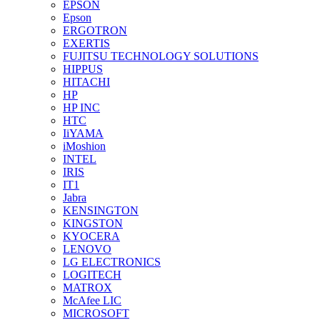
EPSON
Epson
ERGOTRON
EXERTIS
FUJITSU TECHNOLOGY SOLUTIONS
HIPPUS
HITACHI
HP
HP INC
HTC
IiYAMA
iMoshion
INTEL
IRIS
IT1
Jabra
KENSINGTON
KINGSTON
KYOCERA
LENOVO
LG ELECTRONICS
LOGITECH
MATROX
McAfee LIC
MICROSOFT