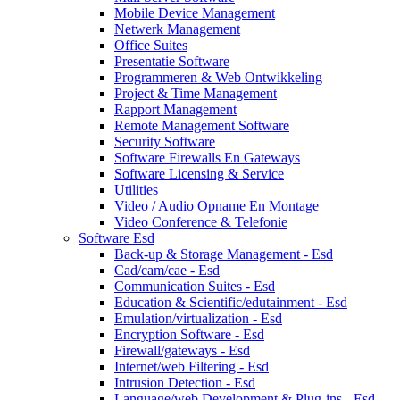
Mobile Device Management
Netwerk Management
Office Suites
Presentatie Software
Programmeren & Web Ontwikkeling
Project & Time Management
Rapport Management
Remote Management Software
Security Software
Software Firewalls En Gateways
Software Licensing & Service
Utilities
Video / Audio Opname En Montage
Video Conference & Telefonie
Software Esd
Back-up & Storage Management - Esd
Cad/cam/cae - Esd
Communication Suites - Esd
Education & Scientific/edutainment - Esd
Emulation/virtualization - Esd
Encryption Software - Esd
Firewall/gateways - Esd
Internet/web Filtering - Esd
Intrusion Detection - Esd
Language/web Development & Plug-ins - Esd