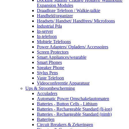
Docking Station/ Cradles/ Holders/ Wallmount/
Expansion Modules
Draadloze Telefoon / Walkie-talkie
Handheld/organizer
Headsets/ Handset/ Handfrees/ Microfoons
Industrial Pda
Ip-server
Ip-telefoon
Mobiele Telefoons
Power Adapters/ Opladers/ Accessoires
Screen Protectors
Smart Appliances/wearable
Smart Phones
Speaker Phone
Stylus Pens
Vaste Telefoon
Videoconferentie Apparatuur
Ups & Stroombescherming
Acculaders
Automatic Power Omschakelautomaten
Batteries - Button Cells - Lithium
Batteries - Rechargeable Standard (li-ion)
Batteries - Rechargeable Standard (nimh)
Batterijen
Circuit Breakers & Zekeringen