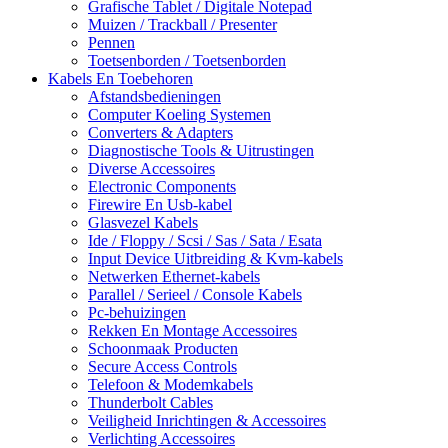
Grafische Tablet / Digitale Notepad
Muizen / Trackball / Presenter
Pennen
Toetsenborden / Toetsenborden
Kabels En Toebehoren
Afstandsbedieningen
Computer Koeling Systemen
Converters & Adapters
Diagnostische Tools & Uitrustingen
Diverse Accessoires
Electronic Components
Firewire En Usb-kabel
Glasvezel Kabels
Ide / Floppy / Scsi / Sas / Sata / Esata
Input Device Uitbreiding & Kvm-kabels
Netwerken Ethernet-kabels
Parallel / Serieel / Console Kabels
Pc-behuizingen
Rekken En Montage Accessoires
Schoonmaak Producten
Secure Access Controls
Telefoon & Modemkabels
Thunderbolt Cables
Veiligheid Inrichtingen & Accessoires
Verlichting Accessoires