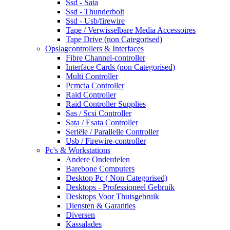
Ssd - Sata
Ssd - Thunderbolt
Ssd - Usb/firewire
Tape / Verwisselbare Media Accessoires
Tape Drive (non Categorised)
Opslagcontrollers & Interfaces
Fibre Channel-controller
Interface Cards (non Categorised)
Multi Controller
Pcmcia Controller
Raid Controller
Raid Controller Supplies
Sas / Scsi Controller
Sata / Esata Controller
Seriële / Parallelle Controller
Usb / Firewire-controller
Pc's & Workstations
Andere Onderdelen
Barebone Computers
Desktop Pc ( Non Categorised)
Desktops - Professioneel Gebruik
Desktops Voor Thuisgebruik
Diensten & Garanties
Diversen
Kassalades