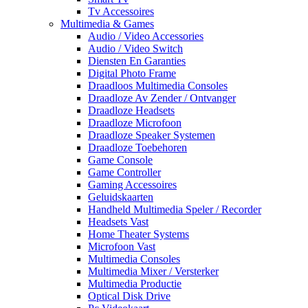
Tv Accessoires
Multimedia & Games
Audio / Video Accessories
Audio / Video Switch
Diensten En Garanties
Digital Photo Frame
Draadloos Multimedia Consoles
Draadloze Av Zender / Ontvanger
Draadloze Headsets
Draadloze Microfoon
Draadloze Speaker Systemen
Draadloze Toebehoren
Game Console
Game Controller
Gaming Accessoires
Geluidskaarten
Handheld Multimedia Speler / Recorder
Headsets Vast
Home Theater Systems
Microfoon Vast
Multimedia Consoles
Multimedia Mixer / Versterker
Multimedia Productie
Optical Disk Drive