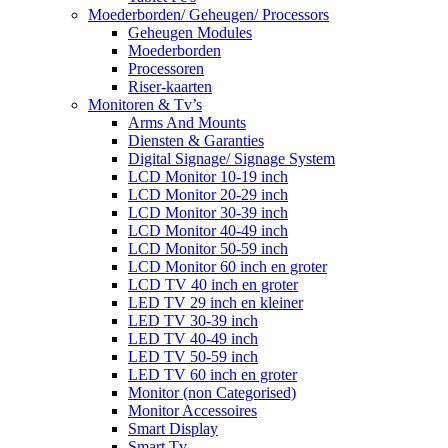
Moederborden/ Geheugen/ Processors
Geheugen Modules
Moederborden
Processoren
Riser-kaarten
Monitoren & Tv’s
Arms And Mounts
Diensten & Garanties
Digital Signage/ Signage System
LCD Monitor 10-19 inch
LCD Monitor 20-29 inch
LCD Monitor 30-39 inch
LCD Monitor 40-49 inch
LCD Monitor 50-59 inch
LCD Monitor 60 inch en groter
LCD TV 40 inch en groter
LED TV 29 inch en kleiner
LED TV 30-39 inch
LED TV 40-49 inch
LED TV 50-59 inch
LED TV 60 inch en groter
Monitor (non Categorised)
Monitor Accessoires
Smart Display
Smart Tv