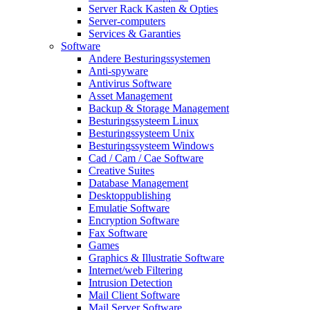
Server Rack Kasten & Opties
Server-computers
Services & Garanties
Software
Andere Besturingssystemen
Anti-spyware
Antivirus Software
Asset Management
Backup & Storage Management
Besturingssysteem Linux
Besturingssysteem Unix
Besturingssysteem Windows
Cad / Cam / Cae Software
Creative Suites
Database Management
Desktoppublishing
Emulatie Software
Encryption Software
Fax Software
Games
Graphics & Illustratie Software
Internet/web Filtering
Intrusion Detection
Mail Client Software
Mail Server Software