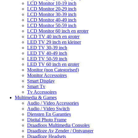
LCD Monitor 10-19 inch
LCD Monitor 20-29 inch
LCD Monitor 30-39 inch
LCD Monitor 40-49 inch
LCD Monitor 50-59 inch
LCD Monitor 60 inch en groter
LCD TV 40 inch en groter
LED TV 29 inch en kleiner
LED TV 30-39 inch
LED TV 40-49 inch
LED TV 50-59 inch
LED TV 60 inch en groter
Monitor (non Categorised)
Monitor Accessoires
Smart Display
Smart Tv
Tv Accessoires
Multimedia & Games
Audio / Video Accessories
Audio / Video Switch
Diensten En Garanties
Digital Photo Frame
Draadloos Multimedia Consoles
Draadloze Av Zender / Ontvanger
Draadloze Headsets