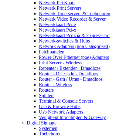
Netwerk Pci Kaart
Netwerk Print Servers
Netwerk Time-servers & Toebehoren
Netwerk Video Recorder & Server
Netwerkkaart Pci-e
Netwerkkaart Pci-x
Netwerkkaart Pcmcia & Expresscard
Netwerk-switches & Hubs
Network Adapters (non Categorised)
Patchpanelen
Power Over Ethernet (poe) Adapters
Print Server - Wireless
Repeater / Extender - Draadloze
Router - Dsl / Isdn - Draadloos
Router - Gsm / Umts - Draadloos
Router - Wireless
Routers
Splitters
Terminal & Console Servers
Usb & Firewire Hubs
Usb Network Adapters
Veiligheid Inrichtingen & Gateway
Digital Signage
Systemen
Toebehoren