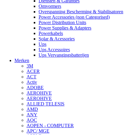
Diensten & Garanties
Omvormers
Overspanning Bescherming & Stabilisatoren
Power Accessories (non Categorised)
Power Distribution Units
Power Supplies & Adapters
Powerkabels
Solar & Acessories
Ups
Ups Accessoires
Ups Vervangingsbatterijen
Merken
3M
ACER
ACT
Activ
ADOBE
AEROHIVE
AEROHIVE
ALLIED TELESIS
AMD
ANY
AOC
AOPEN - COMPUTER
APC/ MGE