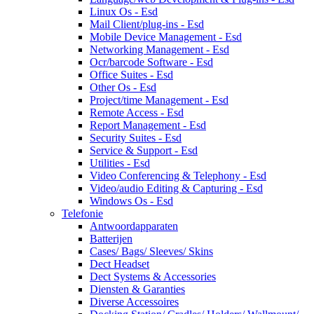
Linux Os - Esd
Mail Client/plug-ins - Esd
Mobile Device Management - Esd
Networking Management - Esd
Ocr/barcode Software - Esd
Office Suites - Esd
Other Os - Esd
Project/time Management - Esd
Remote Access - Esd
Report Management - Esd
Security Suites - Esd
Service & Support - Esd
Utilities - Esd
Video Conferencing & Telephony - Esd
Video/audio Editing & Capturing - Esd
Windows Os - Esd
Telefonie
Antwoordapparaten
Batterijen
Cases/ Bags/ Sleeves/ Skins
Dect Headset
Dect Systems & Accessories
Diensten & Garanties
Diverse Accessoires