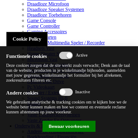
Draadloze Microfoon
Draadloze Speaker Systemen
Draadloze Toebehoren
Game Console
Game Controller
Gaming Accessoires
Geluidskaarten
Cookie Policy
Handheld Multimedia Speler / Recorder
Headsets Vast
Home Theater Systems
Functionele cookies
Microfoon Vast
Multimedia Consoles
Deze cookies zorgen dat de site werkt zoals verwacht; Denk aan de taal
Multimedia Mixer / Versterker
van de website, producten in je winkelmandje bijhouden, aanmelden
met jouw gegevens, winkelmandje het formulier bij het afrekenen,
Multimedia Productie
zoekresultaten filteren etc.
Optical Disk Drive
Pc Videokaart
Repeater / Extender
Andere cookies
Sound Systems Hi-fi
We gebruiken analytische & tracking cookies om te kijken hoe we de
Splitter
website beter kunnen maken en hoe we content en eventuele reclame
Tuners En Recorders
kunnen afstemmen op jouw voorkeur.
Vaste Luidsprekersystemen
Vaste Zender En Ontvanger
Onderwijs & Recreatie
Bewaar voorkeuren
Andere Beveiligingssoftware
Boekhouding / Financiën