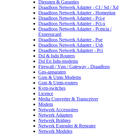
Diensten & Garanties
Draadloos Netwerk Adapter - Cf / Sd / Xd
Draadloos Netwerk Adapter - Homeplug
Draadloos Netwerk Adapter - Pci-e
Draadloos Netwerk Adapter - Pci-x
Draadloos Netwerk Adapter - Pcmcia /
Expresscard
Draadloos Netwerk Adapter - Poe
Draadloos Netwerk Adapter - Usb
Draadloos Netwerk Adapterr - Pci
Dsl & Isdn Routers
Dsl En Isdn-modems
Firewall / Vpn / Gateway - Draadloos
Gps-apparaten
Gsm & Umts Modems
Gsm & Umts-routers
Kvm-switches
Licence
Media Converter & Transceiver
Modem
Netwerk Accessoires
Netwerk Adapters
Netwerk Bridges
Netwerk Extender & Repeater
Netwerk Modules