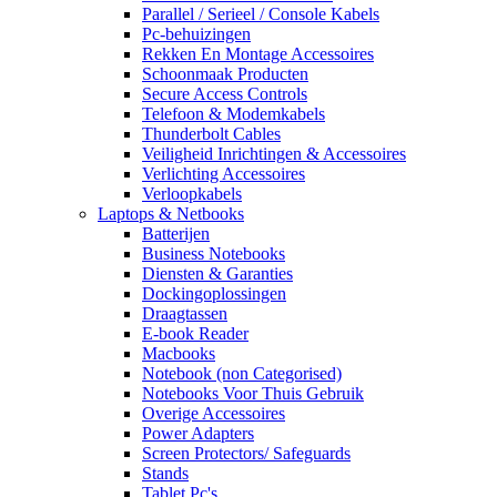
Parallel / Serieel / Console Kabels
Pc-behuizingen
Rekken En Montage Accessoires
Schoonmaak Producten
Secure Access Controls
Telefoon & Modemkabels
Thunderbolt Cables
Veiligheid Inrichtingen & Accessoires
Verlichting Accessoires
Verloopkabels
Laptops & Netbooks
Batterijen
Business Notebooks
Diensten & Garanties
Dockingoplossingen
Draagtassen
E-book Reader
Macbooks
Notebook (non Categorised)
Notebooks Voor Thuis Gebruik
Overige Accessoires
Power Adapters
Screen Protectors/ Safeguards
Stands
Tablet Pc's