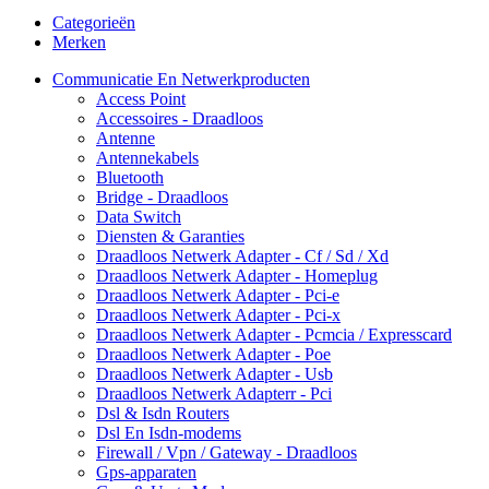
Categorieën
Merken
Communicatie En Netwerkproducten
Access Point
Accessoires - Draadloos
Antenne
Antennekabels
Bluetooth
Bridge - Draadloos
Data Switch
Diensten & Garanties
Draadloos Netwerk Adapter - Cf / Sd / Xd
Draadloos Netwerk Adapter - Homeplug
Draadloos Netwerk Adapter - Pci-e
Draadloos Netwerk Adapter - Pci-x
Draadloos Netwerk Adapter - Pcmcia / Expresscard
Draadloos Netwerk Adapter - Poe
Draadloos Netwerk Adapter - Usb
Draadloos Netwerk Adapterr - Pci
Dsl & Isdn Routers
Dsl En Isdn-modems
Firewall / Vpn / Gateway - Draadloos
Gps-apparaten