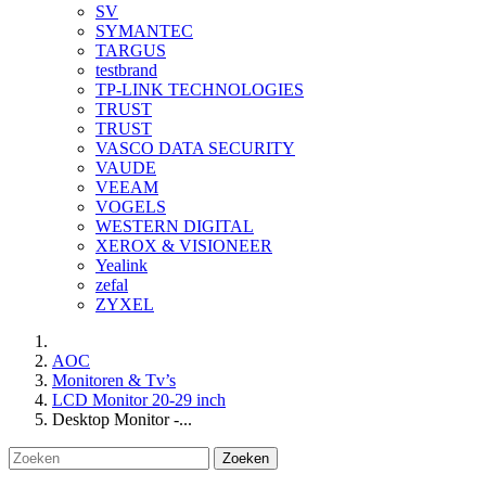
SV
SYMANTEC
TARGUS
testbrand
TP-LINK TECHNOLOGIES
TRUST
TRUST
VASCO DATA SECURITY
VAUDE
VEEAM
VOGELS
WESTERN DIGITAL
XEROX & VISIONEER
Yealink
zefal
ZYXEL
AOC
Monitoren & Tv’s
LCD Monitor 20-29 inch
Desktop Monitor -...
Zoeken