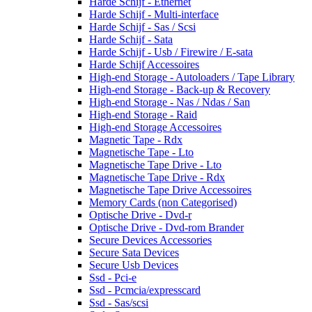
Harde Schijf - Ethernet
Harde Schijf - Multi-interface
Harde Schijf - Sas / Scsi
Harde Schijf - Sata
Harde Schijf - Usb / Firewire / E-sata
Harde Schijf Accessoires
High-end Storage - Autoloaders / Tape Library
High-end Storage - Back-up & Recovery
High-end Storage - Nas / Ndas / San
High-end Storage - Raid
High-end Storage Accessoires
Magnetic Tape - Rdx
Magnetische Tape - Lto
Magnetische Tape Drive - Lto
Magnetische Tape Drive - Rdx
Magnetische Tape Drive Accessoires
Memory Cards (non Categorised)
Optische Drive - Dvd-r
Optische Drive - Dvd-rom Brander
Secure Devices Accessories
Secure Sata Devices
Secure Usb Devices
Ssd - Pci-e
Ssd - Pcmcia/expresscard
Ssd - Sas/scsi