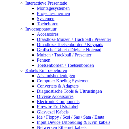
Interactieve Presentatie
Montagesystemen
Projectieschermen
Systemen
Toebehoren
Invoerapparatuur
Accessoires
Draadloze Muizen / Trackball / Presenter
Draadloze Toetsenborden / Keypads
Grafische Tablet / Digitale Notepad
Muizen / Trackball / Presenter
Pennen
Toetsenborden / Toetsenborden
Kabels En Toebehoren
Afstandsbedieningen
Computer Koeling Systemen
Converters & Adapters
Diagnostische Tools & Uitrustingen
Diverse Accessoires
Electronic Components
Firewire En Usb-kabel
Glasvezel Kabels
Ide / Floppy / Scsi / Sas / Sata / Esata
Input Device Uitbreiding & Kvm-kabels
Netwerken Ethernet-kabels