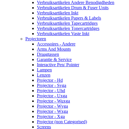
Verbruiksartikelen Andere Benodigdheden
Verbruiksartikelen Drum & Fuser Units
Verbruiksartikelen Inkt
Verbruiksartikelen Papers & Labels
Verbruiksartikelen Tapecartridges
Verbruiksartikelen Tonercartridges
Verbruiksartikelen Vaste Inkt
Projectoren
Accessoires - Andere
Arms And Mounts
Draagtassen
Garantie & Service
Interactive Pen/ Pointer
Lampen
Lenzen
Projector - Hd
Projector - Svga
Projector - Uhd
Projector - Uxga
Projector - Wuxga
Projector - Wvga
Projector - Wxga
Projector - Xga
Projector (non Categorised)
Screens