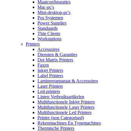
Maatconfiguraties
Mac-pc's
Mini-desktop-pc's
Pos Systemen
Power Supplies
Standaards
Thin Clients
Workstations
Printers
Accessoires
Diensten & Garanties
Dot Matrix Printers
Faxen
Inkjet Printers
Label Printers
Lamineerapparaat & Accessoires
Laser Printers
Led-printers
Linten Verbruiksartikelen
Multifunctionele Inkjet Printers
Multifunctionele Laser Printers
Multifunctionele Led Printers
Printer (non Categorised)
Rekenmachines En Typemachines
Thermische Printers