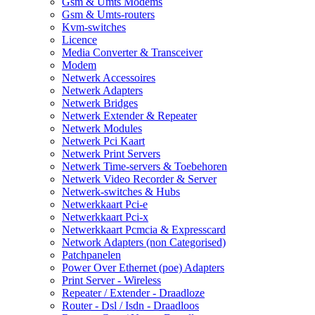
Gsm & Umts Modems
Gsm & Umts-routers
Kvm-switches
Licence
Media Converter & Transceiver
Modem
Netwerk Accessoires
Netwerk Adapters
Netwerk Bridges
Netwerk Extender & Repeater
Netwerk Modules
Netwerk Pci Kaart
Netwerk Print Servers
Netwerk Time-servers & Toebehoren
Netwerk Video Recorder & Server
Netwerk-switches & Hubs
Netwerkkaart Pci-e
Netwerkkaart Pci-x
Netwerkkaart Pcmcia & Expresscard
Network Adapters (non Categorised)
Patchpanelen
Power Over Ethernet (poe) Adapters
Print Server - Wireless
Repeater / Extender - Draadloze
Router - Dsl / Isdn - Draadloos