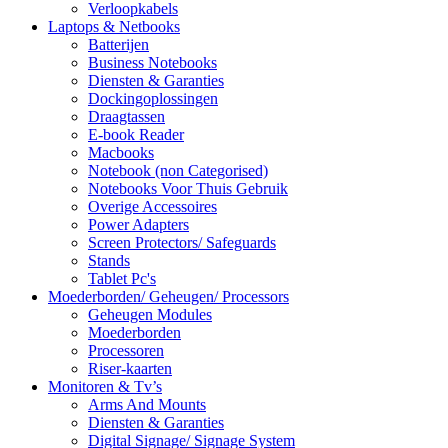
Verloopkabels
Laptops & Netbooks
Batterijen
Business Notebooks
Diensten & Garanties
Dockingoplossingen
Draagtassen
E-book Reader
Macbooks
Notebook (non Categorised)
Notebooks Voor Thuis Gebruik
Overige Accessoires
Power Adapters
Screen Protectors/ Safeguards
Stands
Tablet Pc's
Moederborden/ Geheugen/ Processors
Geheugen Modules
Moederborden
Processoren
Riser-kaarten
Monitoren & Tv’s
Arms And Mounts
Diensten & Garanties
Digital Signage/ Signage System