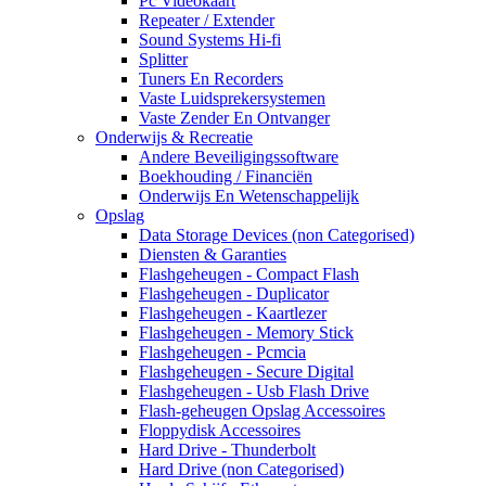
Pc Videokaart
Repeater / Extender
Sound Systems Hi-fi
Splitter
Tuners En Recorders
Vaste Luidsprekersystemen
Vaste Zender En Ontvanger
Onderwijs & Recreatie
Andere Beveiligingssoftware
Boekhouding / Financiën
Onderwijs En Wetenschappelijk
Opslag
Data Storage Devices (non Categorised)
Diensten & Garanties
Flashgeheugen - Compact Flash
Flashgeheugen - Duplicator
Flashgeheugen - Kaartlezer
Flashgeheugen - Memory Stick
Flashgeheugen - Pcmcia
Flashgeheugen - Secure Digital
Flashgeheugen - Usb Flash Drive
Flash-geheugen Opslag Accessoires
Floppydisk Accessoires
Hard Drive - Thunderbolt
Hard Drive (non Categorised)