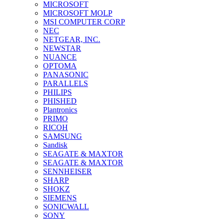
MICROSOFT
MICROSOFT MOLP
MSI COMPUTER CORP
NEC
NETGEAR, INC.
NEWSTAR
NUANCE
OPTOMA
PANASONIC
PARALLELS
PHILIPS
PHISHED
Plantronics
PRIMO
RICOH
SAMSUNG
Sandisk
SEAGATE & MAXTOR
SEAGATE & MAXTOR
SENNHEISER
SHARP
SHOKZ
SIEMENS
SONICWALL
SONY