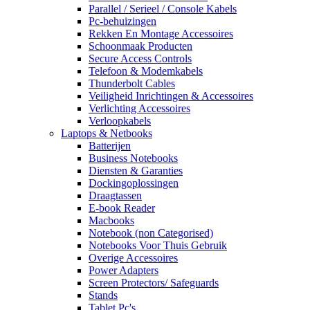
Parallel / Serieel / Console Kabels
Pc-behuizingen
Rekken En Montage Accessoires
Schoonmaak Producten
Secure Access Controls
Telefoon & Modemkabels
Thunderbolt Cables
Veiligheid Inrichtingen & Accessoires
Verlichting Accessoires
Verloopkabels
Laptops & Netbooks
Batterijen
Business Notebooks
Diensten & Garanties
Dockingoplossingen
Draagtassen
E-book Reader
Macbooks
Notebook (non Categorised)
Notebooks Voor Thuis Gebruik
Overige Accessoires
Power Adapters
Screen Protectors/ Safeguards
Stands
Tablet Pc's