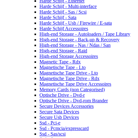
Harde Schijf - Ethernet
Harde Schijf - Multi-interface
Harde Schijf - Sas / Scsi
Harde Schijf - Sata
Harde Schijf - Usb / Firewire / E-sata
Harde Schijf Accessoires
High-end Storage - Autoloaders / Tape Library
High-end Storage - Back-up & Recovery
High-end Storage - Nas / Ndas / San
High-end Storage - Raid
High-end Storage Accessoires
Magnetic Tape - Rdx
Magnetische Tape - Lto
Magnetische Tape Drive - Lto
Magnetische Tape Drive - Rdx
Magnetische Tape Drive Accessoires
Memory Cards (non Categorised)
Optische Drive - Dvd-r
Optische Drive - Dvd-rom Brander
Secure Devices Accessories
Secure Sata Devices
Secure Usb Devices
Ssd - Pci-e
Ssd - Pcmcia/expresscard
Ssd - Sas/scsi