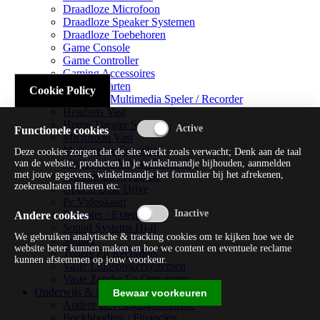
Draadloze Microfoon
Draadloze Speaker Systemen
Draadloze Toebehoren
Game Console
Game Controller
Gaming Accessoires
Geluidskaarten
Cookie Policy
Handheld Multimedia Speler / Recorder
Headsets Vast
Home Theater Systems
Functionele cookies
Microfoon Vast
Multimedia Consoles
Deze cookies zorgen dat de site werkt zoals verwacht; Denk aan de taal
Multimedia Mixer / Versterker
van de website, producten in je winkelmandje bijhouden, aanmelden
met jouw gegevens, winkelmandje het formulier bij het afrekenen,
Multimedia Productie
zoekresultaten filteren etc.
Optical Disk Drive
Pc Videokaart
Repeater / Extender
Andere cookies
Sound Systems Hi-fi
We gebruiken analytische & tracking cookies om te kijken hoe we de
Splitter
website beter kunnen maken en hoe we content en eventuele reclame
Tuners En Recorders
kunnen afstemmen op jouw voorkeur.
Vaste Luidsprekersystemen
Vaste Zender En Ontvanger
Onderwijs & Recreatie
Bewaar voorkeuren
Andere Beveiligingssoftware
Boekhouding / Financiën