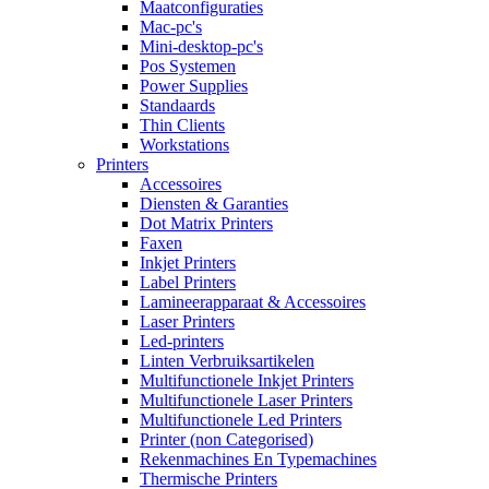
Maatconfiguraties
Mac-pc's
Mini-desktop-pc's
Pos Systemen
Power Supplies
Standaards
Thin Clients
Workstations
Printers
Accessoires
Diensten & Garanties
Dot Matrix Printers
Faxen
Inkjet Printers
Label Printers
Lamineerapparaat & Accessoires
Laser Printers
Led-printers
Linten Verbruiksartikelen
Multifunctionele Inkjet Printers
Multifunctionele Laser Printers
Multifunctionele Led Printers
Printer (non Categorised)
Rekenmachines En Typemachines
Thermische Printers