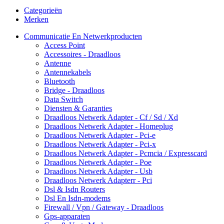
Categorieën
Merken
Communicatie En Netwerkproducten
Access Point
Accessoires - Draadloos
Antenne
Antennekabels
Bluetooth
Bridge - Draadloos
Data Switch
Diensten & Garanties
Draadloos Netwerk Adapter - Cf / Sd / Xd
Draadloos Netwerk Adapter - Homeplug
Draadloos Netwerk Adapter - Pci-e
Draadloos Netwerk Adapter - Pci-x
Draadloos Netwerk Adapter - Pcmcia / Expresscard
Draadloos Netwerk Adapter - Poe
Draadloos Netwerk Adapter - Usb
Draadloos Netwerk Adapterr - Pci
Dsl & Isdn Routers
Dsl En Isdn-modems
Firewall / Vpn / Gateway - Draadloos
Gps-apparaten