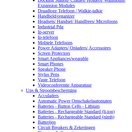
Docking Station/ Cradles/ Holders/ Wallmount/
Expansion Modules
Draadloze Telefoon / Walkie-talkie
Handheld/organizer
Headsets/ Handset/ Handfrees/ Microfoons
Industrial Pda
Ip-server
Ip-telefoon
Mobiele Telefoons
Power Adapters/ Opladers/ Accessoires
Screen Protectors
Smart Appliances/wearable
Smart Phones
Speaker Phone
Stylus Pens
Vaste Telefoon
Videoconferentie Apparatuur
Ups & Stroombescherming
Acculaders
Automatic Power Omschakelautomaten
Batteries - Button Cells - Lithium
Batteries - Rechargeable Standard (li-ion)
Batteries - Rechargeable Standard (nimh)
Batterijen
Circuit Breakers & Zekeringen