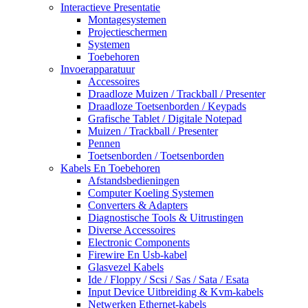
Interactieve Presentatie
Montagesystemen
Projectieschermen
Systemen
Toebehoren
Invoerapparatuur
Accessoires
Draadloze Muizen / Trackball / Presenter
Draadloze Toetsenborden / Keypads
Grafische Tablet / Digitale Notepad
Muizen / Trackball / Presenter
Pennen
Toetsenborden / Toetsenborden
Kabels En Toebehoren
Afstandsbedieningen
Computer Koeling Systemen
Converters & Adapters
Diagnostische Tools & Uitrustingen
Diverse Accessoires
Electronic Components
Firewire En Usb-kabel
Glasvezel Kabels
Ide / Floppy / Scsi / Sas / Sata / Esata
Input Device Uitbreiding & Kvm-kabels
Netwerken Ethernet-kabels