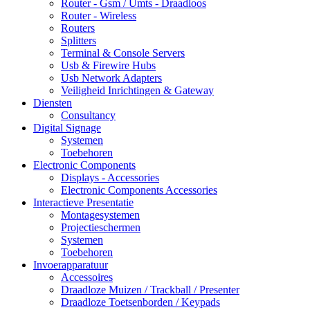
Router - Gsm / Umts - Draadloos
Router - Wireless
Routers
Splitters
Terminal & Console Servers
Usb & Firewire Hubs
Usb Network Adapters
Veiligheid Inrichtingen & Gateway
Diensten
Consultancy
Digital Signage
Systemen
Toebehoren
Electronic Components
Displays - Accessories
Electronic Components Accessories
Interactieve Presentatie
Montagesystemen
Projectieschermen
Systemen
Toebehoren
Invoerapparatuur
Accessoires
Draadloze Muizen / Trackball / Presenter
Draadloze Toetsenborden / Keypads