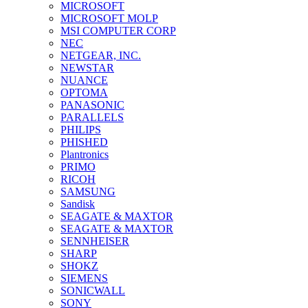
MICROSOFT
MICROSOFT MOLP
MSI COMPUTER CORP
NEC
NETGEAR, INC.
NEWSTAR
NUANCE
OPTOMA
PANASONIC
PARALLELS
PHILIPS
PHISHED
Plantronics
PRIMO
RICOH
SAMSUNG
Sandisk
SEAGATE & MAXTOR
SEAGATE & MAXTOR
SENNHEISER
SHARP
SHOKZ
SIEMENS
SONICWALL
SONY