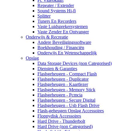
Pc Videokaart
Repeater / Extender
Sound Systems Hi-fi
Splitter
Tuners En Recorders
Vaste Luidsprekersystemen
Vaste Zender En Ontvanger
Onderwijs & Recreatie
Andere Beveiligingssoftware
Boekhouding / Financiën
Onderwijs En Wetenschappelijk
Opslag
Data Storage Devices (non Categorised)
Diensten & Garanties
Flashgeheugen - Compact Flash
Flashgeheugen - Duplicator
Flashgeheugen - Kaartlezer
Flashgeheugen - Memory Stick
Flashgeheugen - Pcmcia
Flashgeheugen - Secure Digital
Flashgeheugen - Usb Flash Drive
Flash-geheugen Opslag Accessoires
Floppydisk Accessoires
Hard Drive - Thunderbolt
Hard Drive (non Categorised)