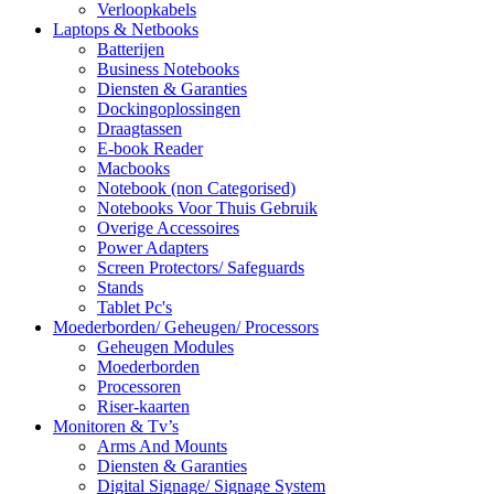
Verloopkabels
Laptops & Netbooks
Batterijen
Business Notebooks
Diensten & Garanties
Dockingoplossingen
Draagtassen
E-book Reader
Macbooks
Notebook (non Categorised)
Notebooks Voor Thuis Gebruik
Overige Accessoires
Power Adapters
Screen Protectors/ Safeguards
Stands
Tablet Pc's
Moederborden/ Geheugen/ Processors
Geheugen Modules
Moederborden
Processoren
Riser-kaarten
Monitoren & Tv’s
Arms And Mounts
Diensten & Garanties
Digital Signage/ Signage System