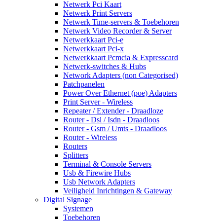
Netwerk Pci Kaart
Netwerk Print Servers
Netwerk Time-servers & Toebehoren
Netwerk Video Recorder & Server
Netwerkkaart Pci-e
Netwerkkaart Pci-x
Netwerkkaart Pcmcia & Expresscard
Netwerk-switches & Hubs
Network Adapters (non Categorised)
Patchpanelen
Power Over Ethernet (poe) Adapters
Print Server - Wireless
Repeater / Extender - Draadloze
Router - Dsl / Isdn - Draadloos
Router - Gsm / Umts - Draadloos
Router - Wireless
Routers
Splitters
Terminal & Console Servers
Usb & Firewire Hubs
Usb Network Adapters
Veiligheid Inrichtingen & Gateway
Digital Signage
Systemen
Toebehoren