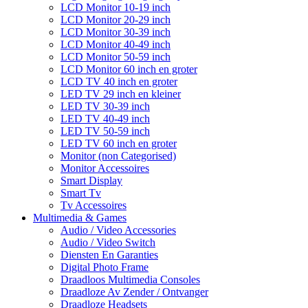
LCD Monitor 10-19 inch
LCD Monitor 20-29 inch
LCD Monitor 30-39 inch
LCD Monitor 40-49 inch
LCD Monitor 50-59 inch
LCD Monitor 60 inch en groter
LCD TV 40 inch en groter
LED TV 29 inch en kleiner
LED TV 30-39 inch
LED TV 40-49 inch
LED TV 50-59 inch
LED TV 60 inch en groter
Monitor (non Categorised)
Monitor Accessoires
Smart Display
Smart Tv
Tv Accessoires
Multimedia & Games
Audio / Video Accessories
Audio / Video Switch
Diensten En Garanties
Digital Photo Frame
Draadloos Multimedia Consoles
Draadloze Av Zender / Ontvanger
Draadloze Headsets