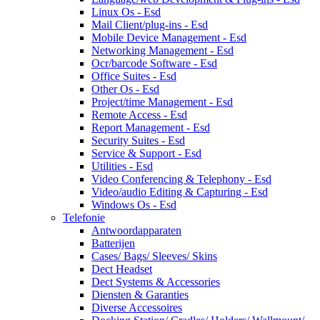
Linux Os - Esd
Mail Client/plug-ins - Esd
Mobile Device Management - Esd
Networking Management - Esd
Ocr/barcode Software - Esd
Office Suites - Esd
Other Os - Esd
Project/time Management - Esd
Remote Access - Esd
Report Management - Esd
Security Suites - Esd
Service & Support - Esd
Utilities - Esd
Video Conferencing & Telephony - Esd
Video/audio Editing & Capturing - Esd
Windows Os - Esd
Telefonie
Antwoordapparaten
Batterijen
Cases/ Bags/ Sleeves/ Skins
Dect Headset
Dect Systems & Accessories
Diensten & Garanties
Diverse Accessoires