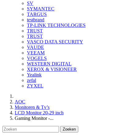
SV
SYMANTEC
TARGUS
testbrand
TP-LINK TECHNOLOGIES
TRUST
TRUST
VASCO DATA SECURITY
VAUDE
VEEAM
VOGELS
WESTERN DIGITAL
XEROX & VISIONEER
Yealink
zefal
ZYXEL
AOC
Monitoren & Tv’s
LCD Monitor 20-29 inch
Gaming Monitor -...
Zoeken