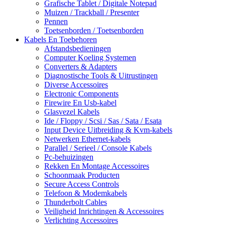
Grafische Tablet / Digitale Notepad
Muizen / Trackball / Presenter
Pennen
Toetsenborden / Toetsenborden
Kabels En Toebehoren
Afstandsbedieningen
Computer Koeling Systemen
Converters & Adapters
Diagnostische Tools & Uitrustingen
Diverse Accessoires
Electronic Components
Firewire En Usb-kabel
Glasvezel Kabels
Ide / Floppy / Scsi / Sas / Sata / Esata
Input Device Uitbreiding & Kvm-kabels
Netwerken Ethernet-kabels
Parallel / Serieel / Console Kabels
Pc-behuizingen
Rekken En Montage Accessoires
Schoonmaak Producten
Secure Access Controls
Telefoon & Modemkabels
Thunderbolt Cables
Veiligheid Inrichtingen & Accessoires
Verlichting Accessoires