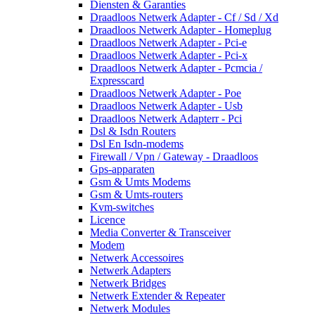
Diensten & Garanties
Draadloos Netwerk Adapter - Cf / Sd / Xd
Draadloos Netwerk Adapter - Homeplug
Draadloos Netwerk Adapter - Pci-e
Draadloos Netwerk Adapter - Pci-x
Draadloos Netwerk Adapter - Pcmcia /
Expresscard
Draadloos Netwerk Adapter - Poe
Draadloos Netwerk Adapter - Usb
Draadloos Netwerk Adapterr - Pci
Dsl & Isdn Routers
Dsl En Isdn-modems
Firewall / Vpn / Gateway - Draadloos
Gps-apparaten
Gsm & Umts Modems
Gsm & Umts-routers
Kvm-switches
Licence
Media Converter & Transceiver
Modem
Netwerk Accessoires
Netwerk Adapters
Netwerk Bridges
Netwerk Extender & Repeater
Netwerk Modules