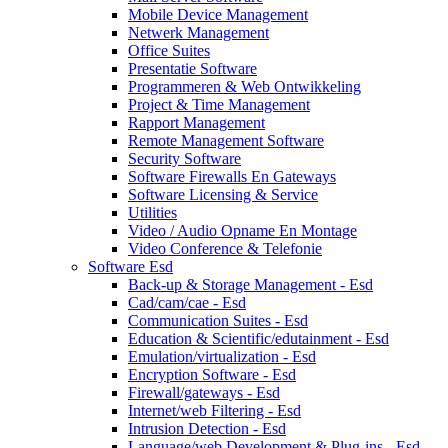
Mobile Device Management
Netwerk Management
Office Suites
Presentatie Software
Programmeren & Web Ontwikkeling
Project & Time Management
Rapport Management
Remote Management Software
Security Software
Software Firewalls En Gateways
Software Licensing & Service
Utilities
Video / Audio Opname En Montage
Video Conference & Telefonie
Software Esd
Back-up & Storage Management - Esd
Cad/cam/cae - Esd
Communication Suites - Esd
Education & Scientific/edutainment - Esd
Emulation/virtualization - Esd
Encryption Software - Esd
Firewall/gateways - Esd
Internet/web Filtering - Esd
Intrusion Detection - Esd
Language/web Development & Plug-ins - Esd