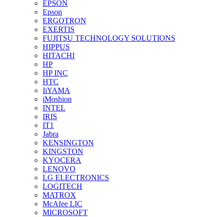
EPSON
Epson
ERGOTRON
EXERTIS
FUJITSU TECHNOLOGY SOLUTIONS
HIPPUS
HITACHI
HP
HP INC
HTC
IiYAMA
iMoshion
INTEL
IRIS
IT1
Jabra
KENSINGTON
KINGSTON
KYOCERA
LENOVO
LG ELECTRONICS
LOGITECH
MATROX
McAfee LIC
MICROSOFT