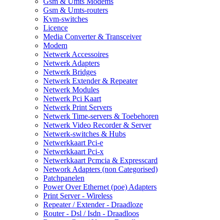
Gsm & Umts Modems
Gsm & Umts-routers
Kvm-switches
Licence
Media Converter & Transceiver
Modem
Netwerk Accessoires
Netwerk Adapters
Netwerk Bridges
Netwerk Extender & Repeater
Netwerk Modules
Netwerk Pci Kaart
Netwerk Print Servers
Netwerk Time-servers & Toebehoren
Netwerk Video Recorder & Server
Netwerk-switches & Hubs
Netwerkkaart Pci-e
Netwerkkaart Pci-x
Netwerkkaart Pcmcia & Expresscard
Network Adapters (non Categorised)
Patchpanelen
Power Over Ethernet (poe) Adapters
Print Server - Wireless
Repeater / Extender - Draadloze
Router - Dsl / Isdn - Draadloos