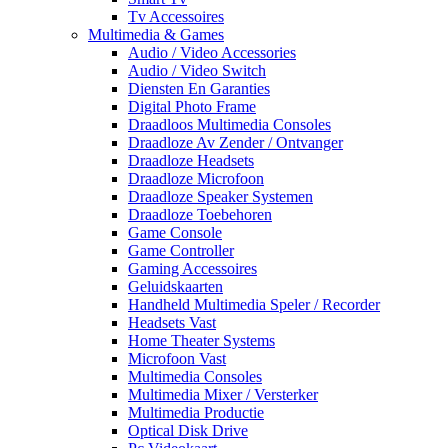
Tv Accessoires
Multimedia & Games
Audio / Video Accessories
Audio / Video Switch
Diensten En Garanties
Digital Photo Frame
Draadloos Multimedia Consoles
Draadloze Av Zender / Ontvanger
Draadloze Headsets
Draadloze Microfoon
Draadloze Speaker Systemen
Draadloze Toebehoren
Game Console
Game Controller
Gaming Accessoires
Geluidskaarten
Handheld Multimedia Speler / Recorder
Headsets Vast
Home Theater Systems
Microfoon Vast
Multimedia Consoles
Multimedia Mixer / Versterker
Multimedia Productie
Optical Disk Drive