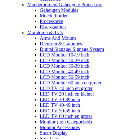
Moederborden/ Geheugen/ Processors
Geheugen Modules
Moederborden
Processoren
Riser-kaarten
Monitoren & Tv’s
Arms And Mounts
Diensten & Garanties
Digital Signage/ Signage System
LCD Monitor 10-19 inch
LCD Monitor 20-29 inch
LCD Monitor 30-39 inch
LCD Monitor 40-49 inch
LCD Monitor 50-59 inch
LCD Monitor 60 inch en groter
LCD TV 40 inch en groter
LED TV 29 inch en kleiner
LED TV 30-39 inch
LED TV 40-49 inch
LED TV 50-59 inch
LED TV 60 inch en groter
Monitor (non Categorised)
Monitor Accessoires
Smart Display
Smart Tv