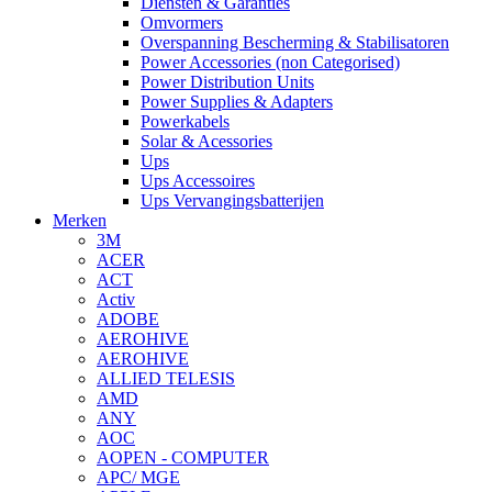
Diensten & Garanties
Omvormers
Overspanning Bescherming & Stabilisatoren
Power Accessories (non Categorised)
Power Distribution Units
Power Supplies & Adapters
Powerkabels
Solar & Acessories
Ups
Ups Accessoires
Ups Vervangingsbatterijen
Merken
3M
ACER
ACT
Activ
ADOBE
AEROHIVE
AEROHIVE
ALLIED TELESIS
AMD
ANY
AOC
AOPEN - COMPUTER
APC/ MGE