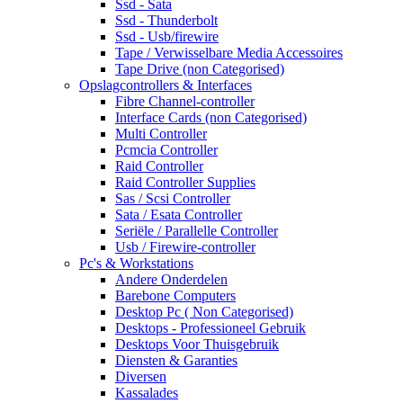
Ssd - Sata
Ssd - Thunderbolt
Ssd - Usb/firewire
Tape / Verwisselbare Media Accessoires
Tape Drive (non Categorised)
Opslagcontrollers & Interfaces
Fibre Channel-controller
Interface Cards (non Categorised)
Multi Controller
Pcmcia Controller
Raid Controller
Raid Controller Supplies
Sas / Scsi Controller
Sata / Esata Controller
Seriële / Parallelle Controller
Usb / Firewire-controller
Pc's & Workstations
Andere Onderdelen
Barebone Computers
Desktop Pc ( Non Categorised)
Desktops - Professioneel Gebruik
Desktops Voor Thuisgebruik
Diensten & Garanties
Diversen
Kassalades