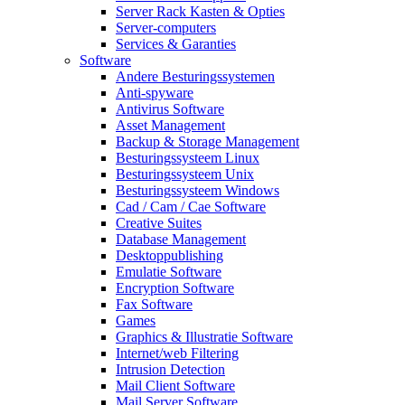
Server Rack Kasten & Opties
Server-computers
Services & Garanties
Software
Andere Besturingssystemen
Anti-spyware
Antivirus Software
Asset Management
Backup & Storage Management
Besturingssysteem Linux
Besturingssysteem Unix
Besturingssysteem Windows
Cad / Cam / Cae Software
Creative Suites
Database Management
Desktoppublishing
Emulatie Software
Encryption Software
Fax Software
Games
Graphics & Illustratie Software
Internet/web Filtering
Intrusion Detection
Mail Client Software
Mail Server Software