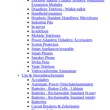
Docking Station/ Cradles/ Holders/ Wallmount/
Expansion Modules
Draadloze Telefoon / Walkie-talkie
Handheld/organizer
Headsets/ Handset/ Handfrees/ Microfoons
Industrial Pda
Ip-server
Ip-telefoon
Mobiele Telefoons
Power Adapters/ Opladers/ Accessoires
Screen Protectors
Smart Appliances/wearable
Smart Phones
Speaker Phone
Stylus Pens
Vaste Telefoon
Videoconferentie Apparatuur
Ups & Stroombescherming
Acculaders
Automatic Power Omschakelautomaten
Batteries - Button Cells - Lithium
Batteries - Rechargeable Standard (li-ion)
Batteries - Rechargeable Standard (nimh)
Batterijen
Circuit Breakers & Zekeringen