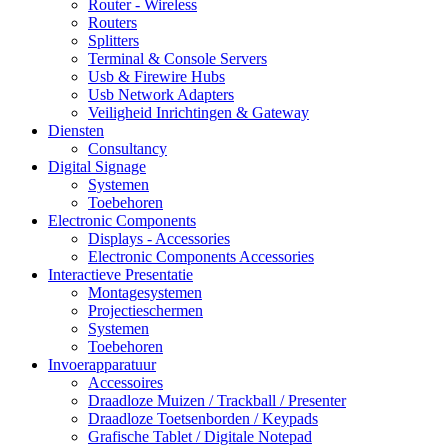
Router - Wireless
Routers
Splitters
Terminal & Console Servers
Usb & Firewire Hubs
Usb Network Adapters
Veiligheid Inrichtingen & Gateway
Diensten
Consultancy
Digital Signage
Systemen
Toebehoren
Electronic Components
Displays - Accessories
Electronic Components Accessories
Interactieve Presentatie
Montagesystemen
Projectieschermen
Systemen
Toebehoren
Invoerapparatuur
Accessoires
Draadloze Muizen / Trackball / Presenter
Draadloze Toetsenborden / Keypads
Grafische Tablet / Digitale Notepad