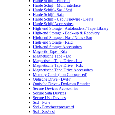
Harde Schijf - Ethernet
Harde Schijf - Multi-interface
Harde Schijf - Sas / Scsi
Harde Schijf - Sata
Harde Schijf - Usb / Firewire / E-sata
Harde Schijf Accessoires
High-end Storage - Autoloaders / Tape Library
High-end Storage - Back-up & Recovery
High-end Storage - Nas / Ndas / San
High-end Storage - Raid
High-end Storage Accessoires
Magnetic Tape - Rdx
Magnetische Tape - Lto
Magnetische Tape Drive - Lto
Magnetische Tape Drive - Rdx
Magnetische Tape Drive Accessoires
Memory Cards (non Categorised)
Optische Drive - Dvd-r
Optische Drive - Dvd-rom Brander
Secure Devices Accessories
Secure Sata Devices
Secure Usb Devices
Ssd - Pci-e
Ssd - Pcmcia/expresscard
Ssd - Sas/scsi