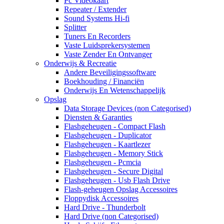
Pc Videokaart
Repeater / Extender
Sound Systems Hi-fi
Splitter
Tuners En Recorders
Vaste Luidsprekersystemen
Vaste Zender En Ontvanger
Onderwijs & Recreatie
Andere Beveiligingssoftware
Boekhouding / Financiën
Onderwijs En Wetenschappelijk
Opslag
Data Storage Devices (non Categorised)
Diensten & Garanties
Flashgeheugen - Compact Flash
Flashgeheugen - Duplicator
Flashgeheugen - Kaartlezer
Flashgeheugen - Memory Stick
Flashgeheugen - Pcmcia
Flashgeheugen - Secure Digital
Flashgeheugen - Usb Flash Drive
Flash-geheugen Opslag Accessoires
Floppydisk Accessoires
Hard Drive - Thunderbolt
Hard Drive (non Categorised)