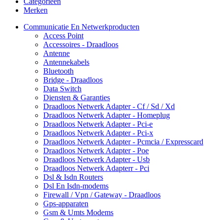
Categorieën
Merken
Communicatie En Netwerkproducten
Access Point
Accessoires - Draadloos
Antenne
Antennekabels
Bluetooth
Bridge - Draadloos
Data Switch
Diensten & Garanties
Draadloos Netwerk Adapter - Cf / Sd / Xd
Draadloos Netwerk Adapter - Homeplug
Draadloos Netwerk Adapter - Pci-e
Draadloos Netwerk Adapter - Pci-x
Draadloos Netwerk Adapter - Pcmcia / Expresscard
Draadloos Netwerk Adapter - Poe
Draadloos Netwerk Adapter - Usb
Draadloos Netwerk Adapterr - Pci
Dsl & Isdn Routers
Dsl En Isdn-modems
Firewall / Vpn / Gateway - Draadloos
Gps-apparaten
Gsm & Umts Modems