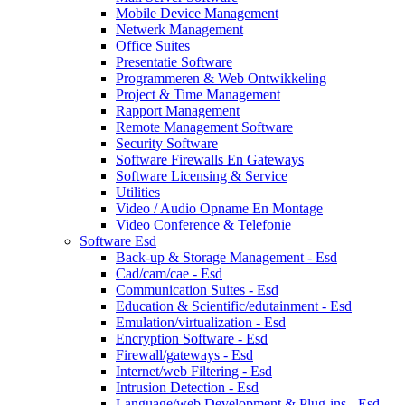
Mobile Device Management
Netwerk Management
Office Suites
Presentatie Software
Programmeren & Web Ontwikkeling
Project & Time Management
Rapport Management
Remote Management Software
Security Software
Software Firewalls En Gateways
Software Licensing & Service
Utilities
Video / Audio Opname En Montage
Video Conference & Telefonie
Software Esd
Back-up & Storage Management - Esd
Cad/cam/cae - Esd
Communication Suites - Esd
Education & Scientific/edutainment - Esd
Emulation/virtualization - Esd
Encryption Software - Esd
Firewall/gateways - Esd
Internet/web Filtering - Esd
Intrusion Detection - Esd
Language/web Development & Plug-ins - Esd