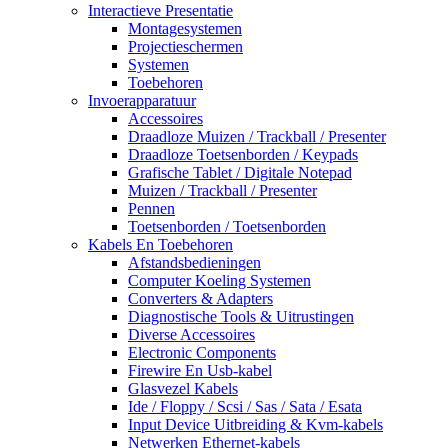
Interactieve Presentatie
Montagesystemen
Projectieschermen
Systemen
Toebehoren
Invoerapparatuur
Accessoires
Draadloze Muizen / Trackball / Presenter
Draadloze Toetsenborden / Keypads
Grafische Tablet / Digitale Notepad
Muizen / Trackball / Presenter
Pennen
Toetsenborden / Toetsenborden
Kabels En Toebehoren
Afstandsbedieningen
Computer Koeling Systemen
Converters & Adapters
Diagnostische Tools & Uitrustingen
Diverse Accessoires
Electronic Components
Firewire En Usb-kabel
Glasvezel Kabels
Ide / Floppy / Scsi / Sas / Sata / Esata
Input Device Uitbreiding & Kvm-kabels
Netwerken Ethernet-kabels