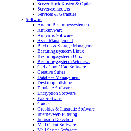
Server Rack Kasten & Opties
Server-computers
Services & Garanties
Software
Andere Besturingssystemen
Anti-spyware
Antivirus Software
Asset Management
Backup & Storage Management
Besturingssysteem Linux
Besturingssysteem Unix
Besturingssysteem Windows
Cad / Cam / Cae Software
Creative Suites
Database Management
Desktoppublishing
Emulatie Software
Encryption Software
Fax Software
Games
Graphics & Illustratie Software
Internet/web Filtering
Intrusion Detection
Mail Client Software
Mail Server Software