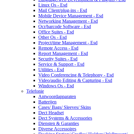
Linux Os - Esd
Mail Client/plug-ins - Esd
Mobile Device Management - Esd
Networking Management - Esd
Ocr/barcode Software - Esd
Office Suites - Esd
Other Os - Esd
Project/time Management - Esd
Remote Access - Esd
Report Management - Esd
Security Suites - Esd
Service & Support - Esd
Utilities - Esd
Video Conferencing & Telephony - Esd
Video/audio Editing & Capturing - Esd
Windows Os - Esd
Telefonie
Antwoordapparaten
Batterijen
Cases/ Bags/ Sleeves/ Skins
Dect Headset
Dect Systems & Accessories
Diensten & Garanties
Diverse Accessoires