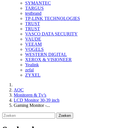
SYMANTEC
TARGUS
testbrand
TP-LINK TECHNOLOGIES
TRUST
TRUST
VASCO DATA SECURITY
VAUDE
VEEAM
VOGELS
WESTERN DIGITAL
XEROX & VISIONEER
Yealink
zefal
ZYXEL
AOC
Monitoren & Tv’s
LCD Monitor 30-39 inch
Gaming Monitor -...
Zoeken