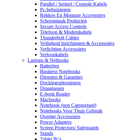
Parallel / Serieel / Console Kabels
Pc-behuizingen
Rekken En Montage Accessoires
Schoonmaak Producten
Secure Access Controls
Telefoon & Modemkabels
Thunderbolt Cables
Veiligheid Inrichtingen & Accessoires
Verlichting Accessoires
Verloopkabels
Laptops & Netbooks
Batterijen
Business Notebooks
Diensten & Garanties
Dockingoplossingen
Draagtassen
E-book Reader
Macbooks
Notebook (non Categorised)
Notebooks Voor Thuis Gebruik
Overige Accessoires
Power Adapters
Screen Protectors/ Safeguards
Stands
Tablet Pc's