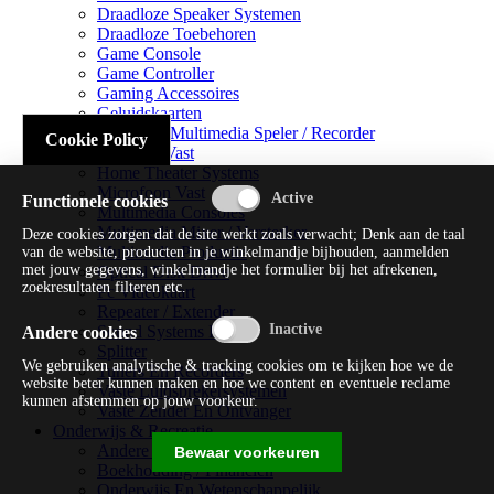
Draadloze Speaker Systemen
Draadloze Toebehoren
Game Console
Game Controller
Gaming Accessoires
Geluidskaarten
Handheld Multimedia Speler / Recorder
Cookie Policy
Headsets Vast
Home Theater Systems
Microfoon Vast
Functionele cookies
Multimedia Consoles
Multimedia Mixer / Versterker
Deze cookies zorgen dat de site werkt zoals verwacht; Denk aan de taal
Multimedia Productie
van de website, producten in je winkelmandje bijhouden, aanmelden
met jouw gegevens, winkelmandje het formulier bij het afrekenen,
Optical Disk Drive
zoekresultaten filteren etc.
Pc Videokaart
Repeater / Extender
Sound Systems Hi-fi
Andere cookies
Splitter
We gebruiken analytische & tracking cookies om te kijken hoe we de
Tuners En Recorders
website beter kunnen maken en hoe we content en eventuele reclame
Vaste Luidsprekersystemen
kunnen afstemmen op jouw voorkeur.
Vaste Zender En Ontvanger
Onderwijs & Recreatie
Andere Beveiligingssoftware
Bewaar voorkeuren
Boekhouding / Financiën
Onderwijs En Wetenschappelijk