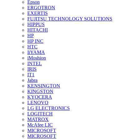
Epson
ERGOTRON
EXERTIS
FUJITSU TECHNOLOGY SOLUTIONS
HIPPUS
HITACHI
HP
HP INC
HTC
IiYAMA
iMoshion
INTEL
IRIS
IT1
Jabra
KENSINGTON
KINGSTON
KYOCERA
LENOVO
LG ELECTRONICS
LOGITECH
MATROX
McAfee LIC
MICROSOFT
MICROSOFT