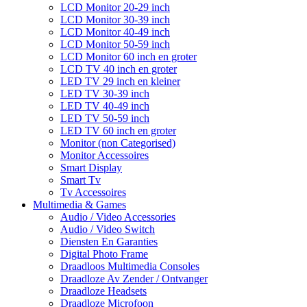
LCD Monitor 20-29 inch
LCD Monitor 30-39 inch
LCD Monitor 40-49 inch
LCD Monitor 50-59 inch
LCD Monitor 60 inch en groter
LCD TV 40 inch en groter
LED TV 29 inch en kleiner
LED TV 30-39 inch
LED TV 40-49 inch
LED TV 50-59 inch
LED TV 60 inch en groter
Monitor (non Categorised)
Monitor Accessoires
Smart Display
Smart Tv
Tv Accessoires
Multimedia & Games
Audio / Video Accessories
Audio / Video Switch
Diensten En Garanties
Digital Photo Frame
Draadloos Multimedia Consoles
Draadloze Av Zender / Ontvanger
Draadloze Headsets
Draadloze Microfoon