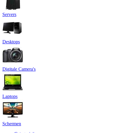
Servers
Desktops
Digitale Camera's
Laptops
Schermen