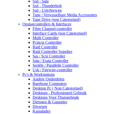
Ssd - Sata
Ssd - Thunderbolt
Ssd - Usb/firewire
Tape / Verwisselbare Media Accessoires
Tape Drive (non Categorised)
Opslagcontrollers & Interfaces
Fibre Channel-controller
Interface Cards (non Categorised)
Multi Controller
Pcmcia Controller
Raid Controller
Raid Controller Supplies
Sas / Scsi Controller
Sata / Esata Controller
Seriële / Parallelle Controller
Usb / Firewire-controller
Pc's & Workstations
Andere Onderdelen
Barebone Computers
Desktop Pc ( Non Categorised)
Desktops - Professioneel Gebruik
Desktops Voor Thuisgebruik
Diensten & Garanties
Diversen
Kassalades