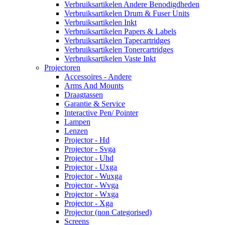
Verbruiksartikelen Andere Benodigdheden
Verbruiksartikelen Drum & Fuser Units
Verbruiksartikelen Inkt
Verbruiksartikelen Papers & Labels
Verbruiksartikelen Tapecartridges
Verbruiksartikelen Tonercartridges
Verbruiksartikelen Vaste Inkt
Projectoren
Accessoires - Andere
Arms And Mounts
Draagtassen
Garantie & Service
Interactive Pen/ Pointer
Lampen
Lenzen
Projector - Hd
Projector - Svga
Projector - Uhd
Projector - Uxga
Projector - Wuxga
Projector - Wvga
Projector - Wxga
Projector - Xga
Projector (non Categorised)
Screens