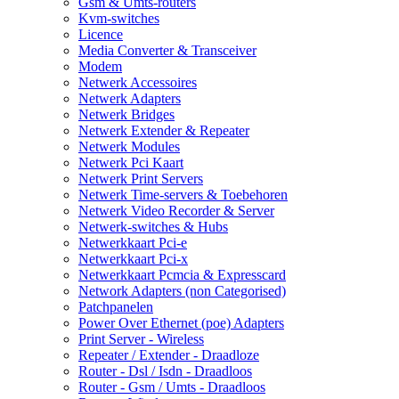
Gsm & Umts-routers
Kvm-switches
Licence
Media Converter & Transceiver
Modem
Netwerk Accessoires
Netwerk Adapters
Netwerk Bridges
Netwerk Extender & Repeater
Netwerk Modules
Netwerk Pci Kaart
Netwerk Print Servers
Netwerk Time-servers & Toebehoren
Netwerk Video Recorder & Server
Netwerk-switches & Hubs
Netwerkkaart Pci-e
Netwerkkaart Pci-x
Netwerkkaart Pcmcia & Expresscard
Network Adapters (non Categorised)
Patchpanelen
Power Over Ethernet (poe) Adapters
Print Server - Wireless
Repeater / Extender - Draadloze
Router - Dsl / Isdn - Draadloos
Router - Gsm / Umts - Draadloos