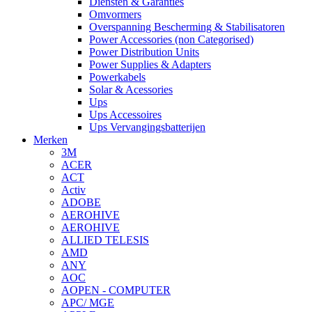
Diensten & Garanties
Omvormers
Overspanning Bescherming & Stabilisatoren
Power Accessories (non Categorised)
Power Distribution Units
Power Supplies & Adapters
Powerkabels
Solar & Acessories
Ups
Ups Accessoires
Ups Vervangingsbatterijen
Merken
3M
ACER
ACT
Activ
ADOBE
AEROHIVE
AEROHIVE
ALLIED TELESIS
AMD
ANY
AOC
AOPEN - COMPUTER
APC/ MGE