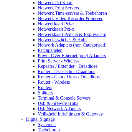
Netwerk Pci Kaart
Netwerk Print Servers
Netwerk Time-servers & Toebehoren
Netwerk Video Recorder & Server
Netwerkkaart Pci-e
Netwerkkaart Pci-x
Netwerkkaart Pcmcia & Expresscard
Netwerk-switches & Hubs
Network Adapters (non Categorised)
Patchpanelen
Power Over Ethernet (poe) Adapters
Print Server - Wireless
Repeater / Extender - Draadloze
Router - Dsl / Isdn - Draadloos
Router - Gsm / Umts - Draadloos
Router - Wireless
Routers
Splitters
Terminal & Console Servers
Usb & Firewire Hubs
Usb Network Adapters
Veiligheid Inrichtingen & Gateway
Digital Signage
Systemen
Toebehoren