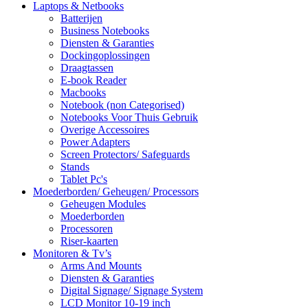
Laptops & Netbooks
Batterijen
Business Notebooks
Diensten & Garanties
Dockingoplossingen
Draagtassen
E-book Reader
Macbooks
Notebook (non Categorised)
Notebooks Voor Thuis Gebruik
Overige Accessoires
Power Adapters
Screen Protectors/ Safeguards
Stands
Tablet Pc's
Moederborden/ Geheugen/ Processors
Geheugen Modules
Moederborden
Processoren
Riser-kaarten
Monitoren & Tv’s
Arms And Mounts
Diensten & Garanties
Digital Signage/ Signage System
LCD Monitor 10-19 inch