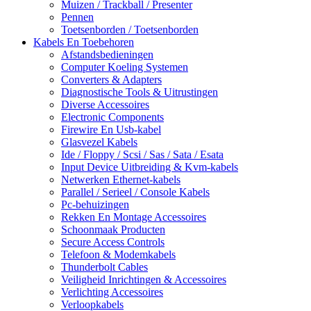
Muizen / Trackball / Presenter
Pennen
Toetsenborden / Toetsenborden
Kabels En Toebehoren
Afstandsbedieningen
Computer Koeling Systemen
Converters & Adapters
Diagnostische Tools & Uitrustingen
Diverse Accessoires
Electronic Components
Firewire En Usb-kabel
Glasvezel Kabels
Ide / Floppy / Scsi / Sas / Sata / Esata
Input Device Uitbreiding & Kvm-kabels
Netwerken Ethernet-kabels
Parallel / Serieel / Console Kabels
Pc-behuizingen
Rekken En Montage Accessoires
Schoonmaak Producten
Secure Access Controls
Telefoon & Modemkabels
Thunderbolt Cables
Veiligheid Inrichtingen & Accessoires
Verlichting Accessoires
Verloopkabels