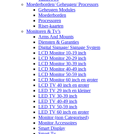
Moederborden/ Geheugen/ Processors
Geheugen Modules
Moederborden
Processoren
Riser-kaarten
Monitoren & Tv’s
Arms And Mounts
Diensten & Garanties
Digital Signage/ Signage System
LCD Monitor 10-19 inch
LCD Monitor 20-29 inch
LCD Monitor 30-39 inch
LCD Monitor 40-49 inch
LCD Monitor 50-59 inch
LCD Monitor 60 inch en groter
LCD TV 40 inch en groter
LED TV 29 inch en kleiner
LED TV 30-39 inch
LED TV 40-49 inch
LED TV 50-59 inch
LED TV 60 inch en groter
Monitor (non Categorised)
Monitor Accessoires
Smart Display
Smart Tv