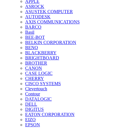
APPLE
ASROCK
ASUSTEK COMPUTER
AUTODESK
AXIS COMMUNICATIONS
BARCO
Basil
BEE-BOT
BELKIN CORPORATION
BENQ
BLACKBERRY
BRIGHTBOARD
BROTHER
CANON
CASE LOGIC
CHERRY
CISCO SYSTEMS
Clevertouch
Contour
DATALOGIC
DELL
DIGITUS
EATON CORPORATION
EIZO
EPSON