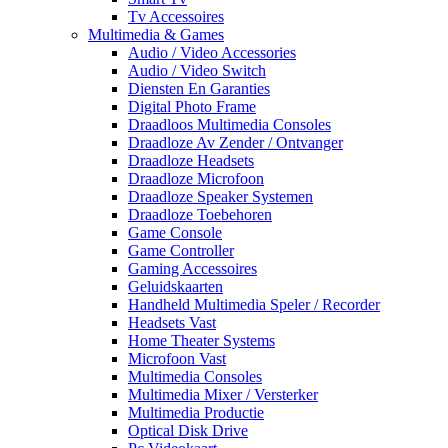
Tv Accessoires
Multimedia & Games
Audio / Video Accessories
Audio / Video Switch
Diensten En Garanties
Digital Photo Frame
Draadloos Multimedia Consoles
Draadloze Av Zender / Ontvanger
Draadloze Headsets
Draadloze Microfoon
Draadloze Speaker Systemen
Draadloze Toebehoren
Game Console
Game Controller
Gaming Accessoires
Geluidskaarten
Handheld Multimedia Speler / Recorder
Headsets Vast
Home Theater Systems
Microfoon Vast
Multimedia Consoles
Multimedia Mixer / Versterker
Multimedia Productie
Optical Disk Drive