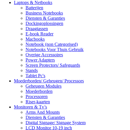
Laptops & Netbooks
Batterijen
Business Notebooks
Diensten & Garanties
Dockingoplossingen
Draagtassen
E-book Reader
Macbooks
Notebook (non Categorised)
Notebooks Voor Thuis Gebruik
Overige Accessoires
Power Adapters
Screen Protectors/ Safeguards
Stands
Tablet Pc's
Moederborden/ Geheugen/ Processors
Geheugen Modules
Moederborden
Processoren
Riser-kaarten
Monitoren & Tv’s
Arms And Mounts
Diensten & Garanties
Digital Signage/ Signage System
LCD Monitor 10-19 inch