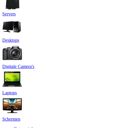
Servers
Desktops
Digitale Camera's
Laptops
Schermen