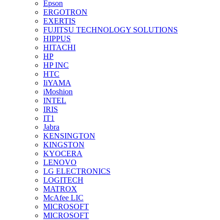
Epson
ERGOTRON
EXERTIS
FUJITSU TECHNOLOGY SOLUTIONS
HIPPUS
HITACHI
HP
HP INC
HTC
IiYAMA
iMoshion
INTEL
IRIS
IT1
Jabra
KENSINGTON
KINGSTON
KYOCERA
LENOVO
LG ELECTRONICS
LOGITECH
MATROX
McAfee LIC
MICROSOFT
MICROSOFT