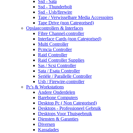
Ssd - Sata
Ssd - Thunderbolt
Ssd - Usb/firewire
Tape / Verwisselbare Media Accessoires
Tape Drive (non Categorised)
Opslagcontrollers & Interfaces
Fibre Channel-controller
Interface Cards (non Categorised)
Multi Controller
Pcmcia Controller
Raid Controller
Raid Controller Supplies
Sas / Scsi Controller
Sata / Esata Controller
Seriële / Parallelle Controller
Usb / Firewire-controller
Pc's & Workstations
Andere Onderdelen
Barebone Computers
Desktop Pc ( Non Categorised)
Desktops - Professioneel Gebruik
Desktops Voor Thuisgebruik
Diensten & Garanties
Diversen
Kassalades