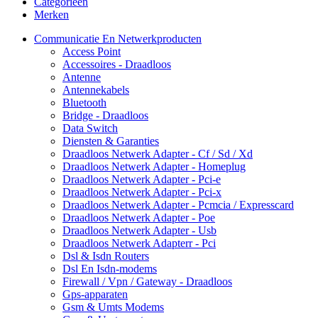
Categorieën
Merken
Communicatie En Netwerkproducten
Access Point
Accessoires - Draadloos
Antenne
Antennekabels
Bluetooth
Bridge - Draadloos
Data Switch
Diensten & Garanties
Draadloos Netwerk Adapter - Cf / Sd / Xd
Draadloos Netwerk Adapter - Homeplug
Draadloos Netwerk Adapter - Pci-e
Draadloos Netwerk Adapter - Pci-x
Draadloos Netwerk Adapter - Pcmcia / Expresscard
Draadloos Netwerk Adapter - Poe
Draadloos Netwerk Adapter - Usb
Draadloos Netwerk Adapterr - Pci
Dsl & Isdn Routers
Dsl En Isdn-modems
Firewall / Vpn / Gateway - Draadloos
Gps-apparaten
Gsm & Umts Modems