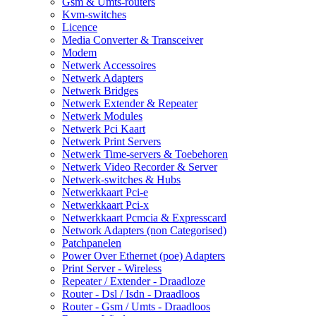
Gsm & Umts-routers
Kvm-switches
Licence
Media Converter & Transceiver
Modem
Netwerk Accessoires
Netwerk Adapters
Netwerk Bridges
Netwerk Extender & Repeater
Netwerk Modules
Netwerk Pci Kaart
Netwerk Print Servers
Netwerk Time-servers & Toebehoren
Netwerk Video Recorder & Server
Netwerk-switches & Hubs
Netwerkkaart Pci-e
Netwerkkaart Pci-x
Netwerkkaart Pcmcia & Expresscard
Network Adapters (non Categorised)
Patchpanelen
Power Over Ethernet (poe) Adapters
Print Server - Wireless
Repeater / Extender - Draadloze
Router - Dsl / Isdn - Draadloos
Router - Gsm / Umts - Draadloos