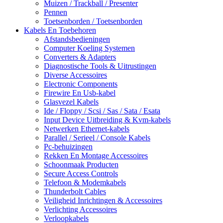
Muizen / Trackball / Presenter
Pennen
Toetsenborden / Toetsenborden
Kabels En Toebehoren
Afstandsbedieningen
Computer Koeling Systemen
Converters & Adapters
Diagnostische Tools & Uitrustingen
Diverse Accessoires
Electronic Components
Firewire En Usb-kabel
Glasvezel Kabels
Ide / Floppy / Scsi / Sas / Sata / Esata
Input Device Uitbreiding & Kvm-kabels
Netwerken Ethernet-kabels
Parallel / Serieel / Console Kabels
Pc-behuizingen
Rekken En Montage Accessoires
Schoonmaak Producten
Secure Access Controls
Telefoon & Modemkabels
Thunderbolt Cables
Veiligheid Inrichtingen & Accessoires
Verlichting Accessoires
Verloopkabels