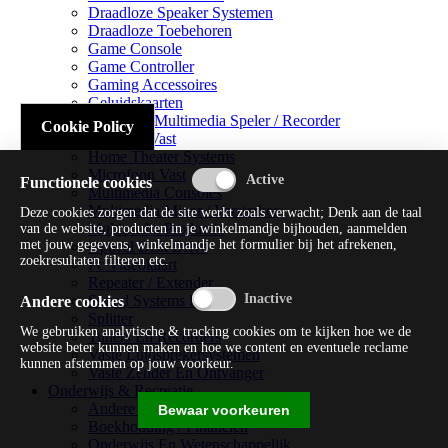
Draadloze Speaker Systemen
Draadloze Toebehoren
Game Console
Game Controller
Gaming Accessoires
Geluidskaarten
Handheld Multimedia Speler / Recorder
Cookie Policy
Headsets Vast
Home Theater Systems
Microfoon Vast
Functionele cookies
Multimedia Consoles
Multimedia Mixer / Versterker
Deze cookies zorgen dat de site werkt zoals verwacht; Denk aan de taal
Multimedia Productie
van de website, producten in je winkelmandje bijhouden, aanmelden
met jouw gegevens, winkelmandje het formulier bij het afrekenen,
Optical Disk Drive
zoekresultaten filteren etc.
Pc Videokaart
Repeater / Extender
Sound Systems Hi-fi
Andere cookies
Splitter
We gebruiken analytische & tracking cookies om te kijken hoe we de
Tuners En Recorders
website beter kunnen maken en hoe we content en eventuele reclame
Vaste Luidsprekersystemen
kunnen afstemmen op jouw voorkeur.
Vaste Zender En Ontvanger
Onderwijs & Recreatie
Andere Beveiligingssoftware
Bewaar voorkeuren
Boekhouding / Financiën
Onderwijs En Wetenschappelijk