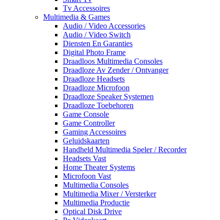
Tv Accessoires
Multimedia & Games
Audio / Video Accessories
Audio / Video Switch
Diensten En Garanties
Digital Photo Frame
Draadloos Multimedia Consoles
Draadloze Av Zender / Ontvanger
Draadloze Headsets
Draadloze Microfoon
Draadloze Speaker Systemen
Draadloze Toebehoren
Game Console
Game Controller
Gaming Accessoires
Geluidskaarten
Handheld Multimedia Speler / Recorder
Headsets Vast
Home Theater Systems
Microfoon Vast
Multimedia Consoles
Multimedia Mixer / Versterker
Multimedia Productie
Optical Disk Drive