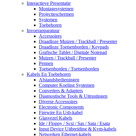
Interactieve Presentatie
Montagesystemen
Projectieschermen
Systemen
Toebehoren
Invoerapparatuur
Accessoires
Draadloze Muizen / Trackball / Presenter
Draadloze Toetsenborden / Keypads
Grafische Tablet / Digitale Notepad
Muizen / Trackball / Presenter
Pennen
Toetsenborden / Toetsenborden
Kabels En Toebehoren
Afstandsbedieningen
Computer Koeling Systemen
Converters & Adapters
Diagnostische Tools & Uitrustingen
Diverse Accessoires
Electronic Components
Firewire En Usb-kabel
Glasvezel Kabels
Ide / Floppy / Scsi / Sas / Sata / Esata
Input Device Uitbreiding & Kvm-kabels
Netwerken Ethernet-kabels