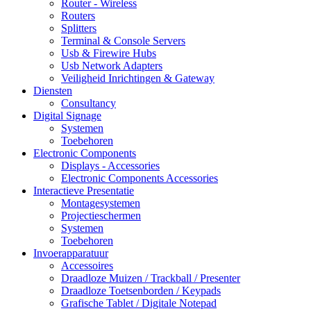
Router - Wireless
Routers
Splitters
Terminal & Console Servers
Usb & Firewire Hubs
Usb Network Adapters
Veiligheid Inrichtingen & Gateway
Diensten
Consultancy
Digital Signage
Systemen
Toebehoren
Electronic Components
Displays - Accessories
Electronic Components Accessories
Interactieve Presentatie
Montagesystemen
Projectieschermen
Systemen
Toebehoren
Invoerapparatuur
Accessoires
Draadloze Muizen / Trackball / Presenter
Draadloze Toetsenborden / Keypads
Grafische Tablet / Digitale Notepad