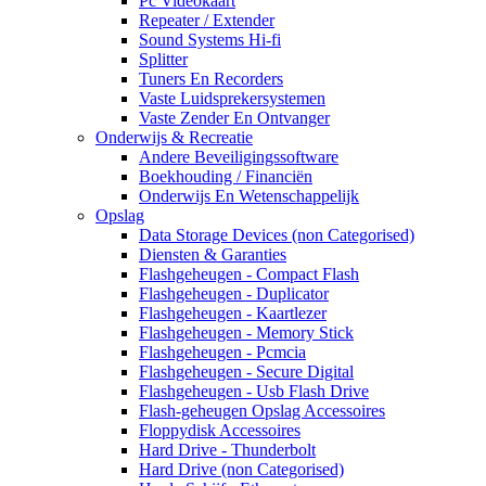
Pc Videokaart
Repeater / Extender
Sound Systems Hi-fi
Splitter
Tuners En Recorders
Vaste Luidsprekersystemen
Vaste Zender En Ontvanger
Onderwijs & Recreatie
Andere Beveiligingssoftware
Boekhouding / Financiën
Onderwijs En Wetenschappelijk
Opslag
Data Storage Devices (non Categorised)
Diensten & Garanties
Flashgeheugen - Compact Flash
Flashgeheugen - Duplicator
Flashgeheugen - Kaartlezer
Flashgeheugen - Memory Stick
Flashgeheugen - Pcmcia
Flashgeheugen - Secure Digital
Flashgeheugen - Usb Flash Drive
Flash-geheugen Opslag Accessoires
Floppydisk Accessoires
Hard Drive - Thunderbolt
Hard Drive (non Categorised)