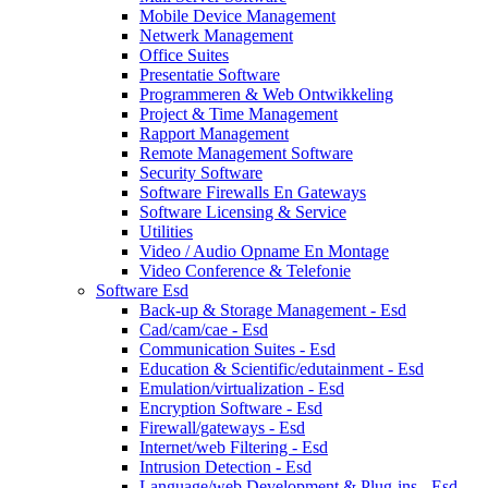
Mobile Device Management
Netwerk Management
Office Suites
Presentatie Software
Programmeren & Web Ontwikkeling
Project & Time Management
Rapport Management
Remote Management Software
Security Software
Software Firewalls En Gateways
Software Licensing & Service
Utilities
Video / Audio Opname En Montage
Video Conference & Telefonie
Software Esd
Back-up & Storage Management - Esd
Cad/cam/cae - Esd
Communication Suites - Esd
Education & Scientific/edutainment - Esd
Emulation/virtualization - Esd
Encryption Software - Esd
Firewall/gateways - Esd
Internet/web Filtering - Esd
Intrusion Detection - Esd
Language/web Development & Plug-ins - Esd