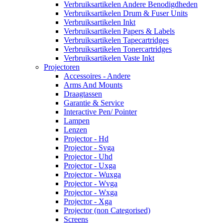
Verbruiksartikelen Andere Benodigdheden
Verbruiksartikelen Drum & Fuser Units
Verbruiksartikelen Inkt
Verbruiksartikelen Papers & Labels
Verbruiksartikelen Tapecartridges
Verbruiksartikelen Tonercartridges
Verbruiksartikelen Vaste Inkt
Projectoren
Accessoires - Andere
Arms And Mounts
Draagtassen
Garantie & Service
Interactive Pen/ Pointer
Lampen
Lenzen
Projector - Hd
Projector - Svga
Projector - Uhd
Projector - Uxga
Projector - Wuxga
Projector - Wvga
Projector - Wxga
Projector - Xga
Projector (non Categorised)
Screens