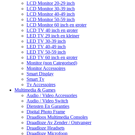
LCD Monitor 20-29 inch
LCD Monitor 30-39 inch
LCD Monitor 40-49 inch
LCD Monitor 50-59 inch
LCD Monitor 60 inch en groter
LCD TV 40 inch en groter
LED TV 29 inch en kleiner
LED TV 30-39 inch
LED TV 40-49 inch
LED TV 50-59 inch
LED TV 60 inch en groter
Monitor (non Categorised)
Monitor Accessoires
Smart Display
Smart Tv
Tv Accessoires
Multimedia & Games
Audio / Video Accessories
Audio / Video Switch
Diensten En Garanties
Digital Photo Frame
Draadloos Multimedia Consoles
Draadloze Av Zender / Ontvanger
Draadloze Headsets
Draadloze Microfoon