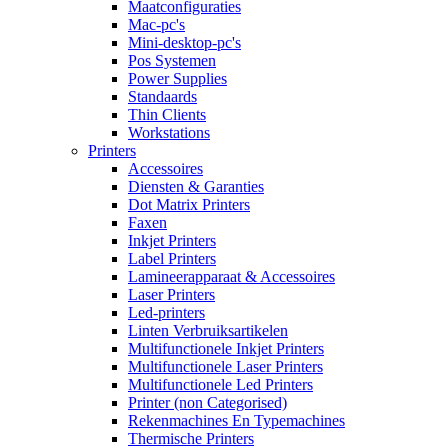
Maatconfiguraties
Mac-pc's
Mini-desktop-pc's
Pos Systemen
Power Supplies
Standaards
Thin Clients
Workstations
Printers
Accessoires
Diensten & Garanties
Dot Matrix Printers
Faxen
Inkjet Printers
Label Printers
Lamineerapparaat & Accessoires
Laser Printers
Led-printers
Linten Verbruiksartikelen
Multifunctionele Inkjet Printers
Multifunctionele Laser Printers
Multifunctionele Led Printers
Printer (non Categorised)
Rekenmachines En Typemachines
Thermische Printers