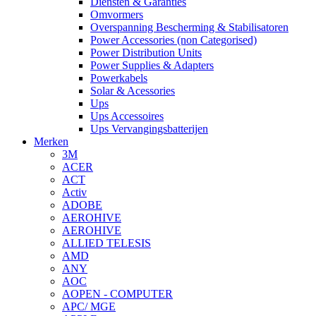
Diensten & Garanties
Omvormers
Overspanning Bescherming & Stabilisatoren
Power Accessories (non Categorised)
Power Distribution Units
Power Supplies & Adapters
Powerkabels
Solar & Acessories
Ups
Ups Accessoires
Ups Vervangingsbatterijen
Merken
3M
ACER
ACT
Activ
ADOBE
AEROHIVE
AEROHIVE
ALLIED TELESIS
AMD
ANY
AOC
AOPEN - COMPUTER
APC/ MGE