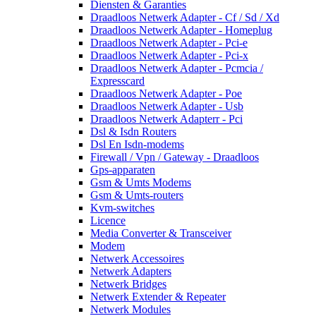
Diensten & Garanties
Draadloos Netwerk Adapter - Cf / Sd / Xd
Draadloos Netwerk Adapter - Homeplug
Draadloos Netwerk Adapter - Pci-e
Draadloos Netwerk Adapter - Pci-x
Draadloos Netwerk Adapter - Pcmcia /
Expresscard
Draadloos Netwerk Adapter - Poe
Draadloos Netwerk Adapter - Usb
Draadloos Netwerk Adapterr - Pci
Dsl & Isdn Routers
Dsl En Isdn-modems
Firewall / Vpn / Gateway - Draadloos
Gps-apparaten
Gsm & Umts Modems
Gsm & Umts-routers
Kvm-switches
Licence
Media Converter & Transceiver
Modem
Netwerk Accessoires
Netwerk Adapters
Netwerk Bridges
Netwerk Extender & Repeater
Netwerk Modules