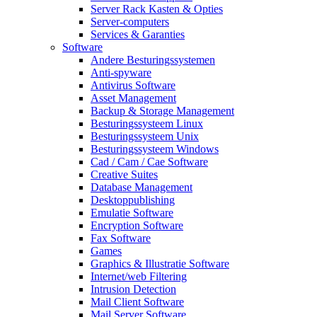
Server Rack Kasten & Opties
Server-computers
Services & Garanties
Software
Andere Besturingssystemen
Anti-spyware
Antivirus Software
Asset Management
Backup & Storage Management
Besturingssysteem Linux
Besturingssysteem Unix
Besturingssysteem Windows
Cad / Cam / Cae Software
Creative Suites
Database Management
Desktoppublishing
Emulatie Software
Encryption Software
Fax Software
Games
Graphics & Illustratie Software
Internet/web Filtering
Intrusion Detection
Mail Client Software
Mail Server Software