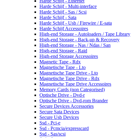
Harde Schijf - Ethernet
Harde Schijf - Multi-interface
Harde Schijf - Sas / Scsi
Harde Schijf - Sata
Harde Schijf - Usb / Firewire / E-sata
Harde Schijf Accessoires
High-end Storage - Autoloaders / Tape Library
High-end Storage - Back-up & Recovery
High-end Storage - Nas / Ndas / San
High-end Storage - Raid
High-end Storage Accessoires
Magnetic Tape - Rdx
Magnetische Tape - Lto
Magnetische Tape Drive - Lto
Magnetische Tape Drive - Rdx
Magnetische Tape Drive Accessoires
Memory Cards (non Categorised)
Optische Drive - Dvd-r
Optische Drive - Dvd-rom Brander
Secure Devices Accessories
Secure Sata Devices
Secure Usb Devices
Ssd - Pci-e
Ssd - Pcmcia/expresscard
Ssd - Sas/scsi