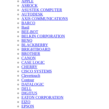
APPLE
ASROCK
ASUSTEK COMPUTER
AUTODESK
AXIS COMMUNICATIONS
BARCO
Basil
BEE-BOT
BELKIN CORPORATION
BENQ
BLACKBERRY
BRIGHTBOARD
BROTHER
CANON
CASE LOGIC
CHERRY
CISCO SYSTEMS
Clevertouch
Contour
DATALOGIC
DELL
DIGITUS
EATON CORPORATION
EIZO
EPSON