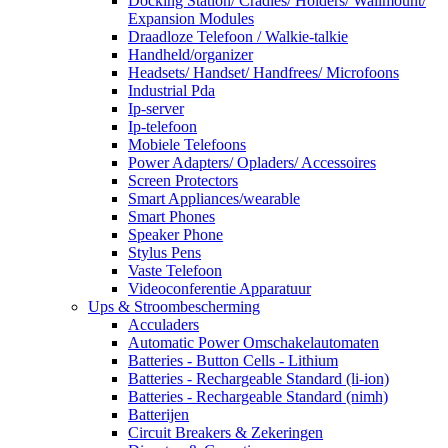
Docking Station/ Cradles/ Holders/ Wallmount/
Expansion Modules
Draadloze Telefoon / Walkie-talkie
Handheld/organizer
Headsets/ Handset/ Handfrees/ Microfoons
Industrial Pda
Ip-server
Ip-telefoon
Mobiele Telefoons
Power Adapters/ Opladers/ Accessoires
Screen Protectors
Smart Appliances/wearable
Smart Phones
Speaker Phone
Stylus Pens
Vaste Telefoon
Videoconferentie Apparatuur
Ups & Stroombescherming
Acculaders
Automatic Power Omschakelautomaten
Batteries - Button Cells - Lithium
Batteries - Rechargeable Standard (li-ion)
Batteries - Rechargeable Standard (nimh)
Batterijen
Circuit Breakers & Zekeringen