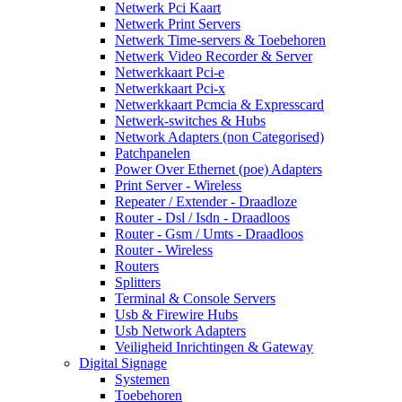
Netwerk Pci Kaart
Netwerk Print Servers
Netwerk Time-servers & Toebehoren
Netwerk Video Recorder & Server
Netwerkkaart Pci-e
Netwerkkaart Pci-x
Netwerkkaart Pcmcia & Expresscard
Netwerk-switches & Hubs
Network Adapters (non Categorised)
Patchpanelen
Power Over Ethernet (poe) Adapters
Print Server - Wireless
Repeater / Extender - Draadloze
Router - Dsl / Isdn - Draadloos
Router - Gsm / Umts - Draadloos
Router - Wireless
Routers
Splitters
Terminal & Console Servers
Usb & Firewire Hubs
Usb Network Adapters
Veiligheid Inrichtingen & Gateway
Digital Signage
Systemen
Toebehoren