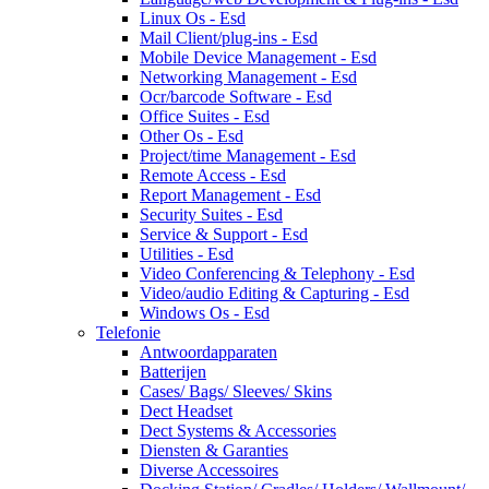
Linux Os - Esd
Mail Client/plug-ins - Esd
Mobile Device Management - Esd
Networking Management - Esd
Ocr/barcode Software - Esd
Office Suites - Esd
Other Os - Esd
Project/time Management - Esd
Remote Access - Esd
Report Management - Esd
Security Suites - Esd
Service & Support - Esd
Utilities - Esd
Video Conferencing & Telephony - Esd
Video/audio Editing & Capturing - Esd
Windows Os - Esd
Telefonie
Antwoordapparaten
Batterijen
Cases/ Bags/ Sleeves/ Skins
Dect Headset
Dect Systems & Accessories
Diensten & Garanties
Diverse Accessoires