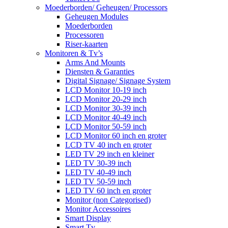
Moederborden/ Geheugen/ Processors
Geheugen Modules
Moederborden
Processoren
Riser-kaarten
Monitoren & Tv’s
Arms And Mounts
Diensten & Garanties
Digital Signage/ Signage System
LCD Monitor 10-19 inch
LCD Monitor 20-29 inch
LCD Monitor 30-39 inch
LCD Monitor 40-49 inch
LCD Monitor 50-59 inch
LCD Monitor 60 inch en groter
LCD TV 40 inch en groter
LED TV 29 inch en kleiner
LED TV 30-39 inch
LED TV 40-49 inch
LED TV 50-59 inch
LED TV 60 inch en groter
Monitor (non Categorised)
Monitor Accessoires
Smart Display
Smart Tv