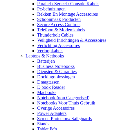
Parallel / Serieel / Console Kabels
Pc-behuizingen
Rekken En Montage Accessoires
Schoonmaak Producten
Secure Access Controls
Telefoon & Modemkabels
Thunderbolt Cables
Veiligheid Inrichtingen & Accessoires
Verlichting Accessoires
Verloopkabels
Laptops & Netbooks
Batterijen
Business Notebooks
Diensten & Garanties
Dockingoplossingen
Draagtassen
E-book Reader
Macbooks
Notebook (non Categorised)
Notebooks Voor Thuis Gebruik
Overige Accessoires
Power Adapters
Screen Protectors/ Safeguards
Stands
Tablet Pc's