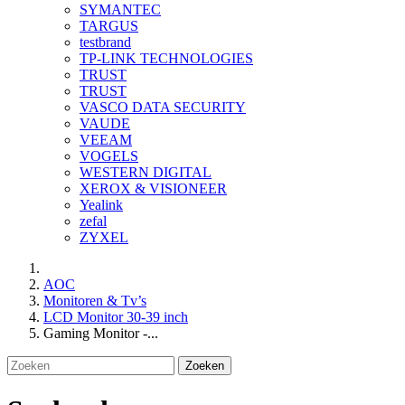
SYMANTEC
TARGUS
testbrand
TP-LINK TECHNOLOGIES
TRUST
TRUST
VASCO DATA SECURITY
VAUDE
VEEAM
VOGELS
WESTERN DIGITAL
XEROX & VISIONEER
Yealink
zefal
ZYXEL
AOC
Monitoren & Tv’s
LCD Monitor 30-39 inch
Gaming Monitor -...
Zoeken