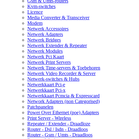
Gsm & Umts-routers
Kvm-switches
Licence
Media Converter & Transceiver
Modem
Netwerk Accessoires
Netwerk Adapters
Netwerk Bridges
Netwerk Extender & Repeater
Netwerk Modules
Netwerk Pci Kaart
Netwerk Print Servers
Netwerk Time-servers & Toebehoren
Netwerk Video Recorder & Server
Netwerk-switches & Hubs
Netwerkkaart Pci-e
Netwerkkaart Pci-x
Netwerkkaart Pcmcia & Expresscard
Network Adapters (non Categorised)
Patchpanelen
Power Over Ethernet (poe) Adapters
Print Server - Wireless
Repeater / Extender - Draadloze
Router - Dsl / Isdn - Draadloos
Router - Gsm / Umts - Draadloos