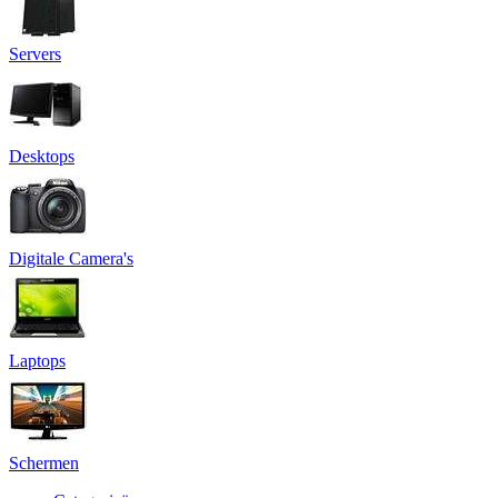
Servers
Desktops
Digitale Camera's
Laptops
Schermen