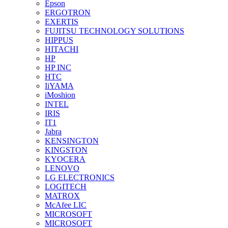
Epson
ERGOTRON
EXERTIS
FUJITSU TECHNOLOGY SOLUTIONS
HIPPUS
HITACHI
HP
HP INC
HTC
IiYAMA
iMoshion
INTEL
IRIS
IT1
Jabra
KENSINGTON
KINGSTON
KYOCERA
LENOVO
LG ELECTRONICS
LOGITECH
MATROX
McAfee LIC
MICROSOFT
MICROSOFT