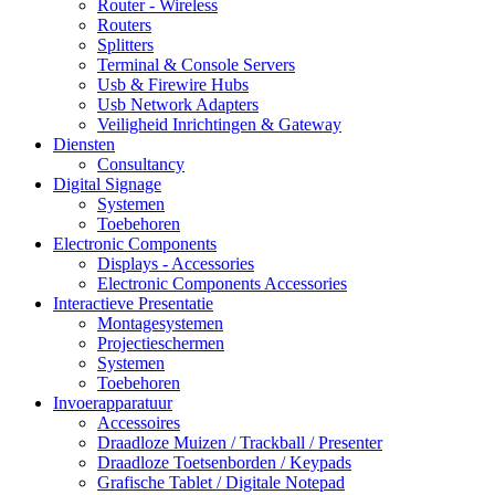
Router - Wireless
Routers
Splitters
Terminal & Console Servers
Usb & Firewire Hubs
Usb Network Adapters
Veiligheid Inrichtingen & Gateway
Diensten
Consultancy
Digital Signage
Systemen
Toebehoren
Electronic Components
Displays - Accessories
Electronic Components Accessories
Interactieve Presentatie
Montagesystemen
Projectieschermen
Systemen
Toebehoren
Invoerapparatuur
Accessoires
Draadloze Muizen / Trackball / Presenter
Draadloze Toetsenborden / Keypads
Grafische Tablet / Digitale Notepad