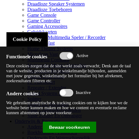
Draadloze Speaker Systemen
Draadloze Toebehoren
Game Console
Game Controller
Gaming Accessoires
Geluidskaarten
Handheld Multimedia Speler / Recorder
Cookie Policy
Headsets Vast
Home Theater Systems
Microfoon Vast
Functionele cookies
Multimedia Consoles
Multimedia Mixer / Versterker
Deze cookies zorgen dat de site werkt zoals verwacht; Denk aan de taal
Multimedia Productie
van de website, producten in je winkelmandje bijhouden, aanmelden
met jouw gegevens, winkelmandje het formulier bij het afrekenen,
Optical Disk Drive
zoekresultaten filteren etc.
Pc Videokaart
Repeater / Extender
Sound Systems Hi-fi
Andere cookies
Splitter
We gebruiken analytische & tracking cookies om te kijken hoe we de
Tuners En Recorders
website beter kunnen maken en hoe we content en eventuele reclame
Vaste Luidsprekersystemen
kunnen afstemmen op jouw voorkeur.
Vaste Zender En Ontvanger
Onderwijs & Recreatie
Andere Beveiligingssoftware
Bewaar voorkeuren
Boekhouding / Financiën
Onderwijs En Wetenschappelijk