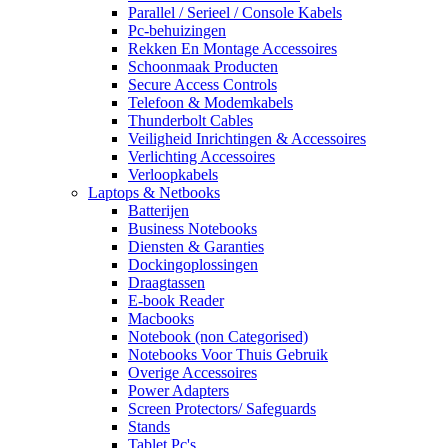
Parallel / Serieel / Console Kabels
Pc-behuizingen
Rekken En Montage Accessoires
Schoonmaak Producten
Secure Access Controls
Telefoon & Modemkabels
Thunderbolt Cables
Veiligheid Inrichtingen & Accessoires
Verlichting Accessoires
Verloopkabels
Laptops & Netbooks
Batterijen
Business Notebooks
Diensten & Garanties
Dockingoplossingen
Draagtassen
E-book Reader
Macbooks
Notebook (non Categorised)
Notebooks Voor Thuis Gebruik
Overige Accessoires
Power Adapters
Screen Protectors/ Safeguards
Stands
Tablet Pc's