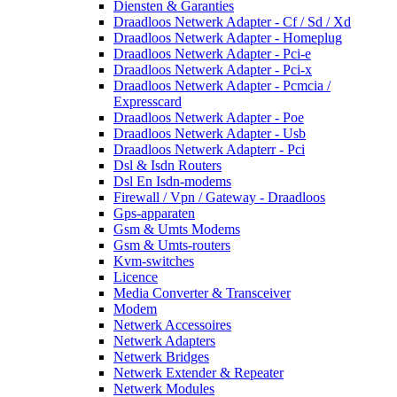
Diensten & Garanties
Draadloos Netwerk Adapter - Cf / Sd / Xd
Draadloos Netwerk Adapter - Homeplug
Draadloos Netwerk Adapter - Pci-e
Draadloos Netwerk Adapter - Pci-x
Draadloos Netwerk Adapter - Pcmcia /
Expresscard
Draadloos Netwerk Adapter - Poe
Draadloos Netwerk Adapter - Usb
Draadloos Netwerk Adapterr - Pci
Dsl & Isdn Routers
Dsl En Isdn-modems
Firewall / Vpn / Gateway - Draadloos
Gps-apparaten
Gsm & Umts Modems
Gsm & Umts-routers
Kvm-switches
Licence
Media Converter & Transceiver
Modem
Netwerk Accessoires
Netwerk Adapters
Netwerk Bridges
Netwerk Extender & Repeater
Netwerk Modules