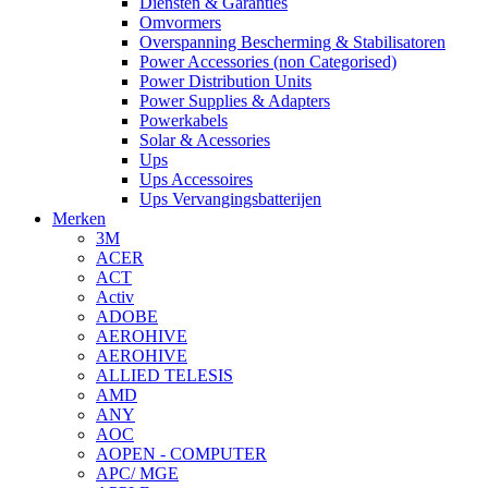
Diensten & Garanties
Omvormers
Overspanning Bescherming & Stabilisatoren
Power Accessories (non Categorised)
Power Distribution Units
Power Supplies & Adapters
Powerkabels
Solar & Acessories
Ups
Ups Accessoires
Ups Vervangingsbatterijen
Merken
3M
ACER
ACT
Activ
ADOBE
AEROHIVE
AEROHIVE
ALLIED TELESIS
AMD
ANY
AOC
AOPEN - COMPUTER
APC/ MGE