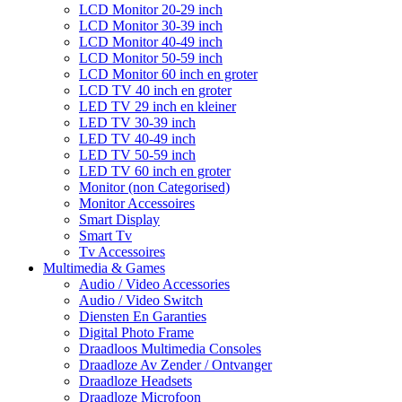
LCD Monitor 20-29 inch
LCD Monitor 30-39 inch
LCD Monitor 40-49 inch
LCD Monitor 50-59 inch
LCD Monitor 60 inch en groter
LCD TV 40 inch en groter
LED TV 29 inch en kleiner
LED TV 30-39 inch
LED TV 40-49 inch
LED TV 50-59 inch
LED TV 60 inch en groter
Monitor (non Categorised)
Monitor Accessoires
Smart Display
Smart Tv
Tv Accessoires
Multimedia & Games
Audio / Video Accessories
Audio / Video Switch
Diensten En Garanties
Digital Photo Frame
Draadloos Multimedia Consoles
Draadloze Av Zender / Ontvanger
Draadloze Headsets
Draadloze Microfoon