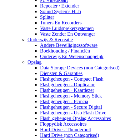
Pc Videokaart
Repeater / Extender
Sound Systems Hi-fi
Splitter
Tuners En Recorders
Vaste Luidsprekersystemen
Vaste Zender En Ontvanger
Onderwijs & Recreatie
Andere Beveiligingssoftware
Boekhouding / Financiën
Onderwijs En Wetenschappelijk
Opslag
Data Storage Devices (non Categorised)
Diensten & Garanties
Flashgeheugen - Compact Flash
Flashgeheugen - Duplicator
Flashgeheugen - Kaartlezer
Flashgeheugen - Memory Stick
Flashgeheugen - Pcmcia
Flashgeheugen - Secure Digital
Flashgeheugen - Usb Flash Drive
Flash-geheugen Opslag Accessoires
Floppydisk Accessoires
Hard Drive - Thunderbolt
Hard Drive (non Categorised)