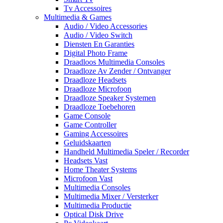
Tv Accessoires
Multimedia & Games
Audio / Video Accessories
Audio / Video Switch
Diensten En Garanties
Digital Photo Frame
Draadloos Multimedia Consoles
Draadloze Av Zender / Ontvanger
Draadloze Headsets
Draadloze Microfoon
Draadloze Speaker Systemen
Draadloze Toebehoren
Game Console
Game Controller
Gaming Accessoires
Geluidskaarten
Handheld Multimedia Speler / Recorder
Headsets Vast
Home Theater Systems
Microfoon Vast
Multimedia Consoles
Multimedia Mixer / Versterker
Multimedia Productie
Optical Disk Drive