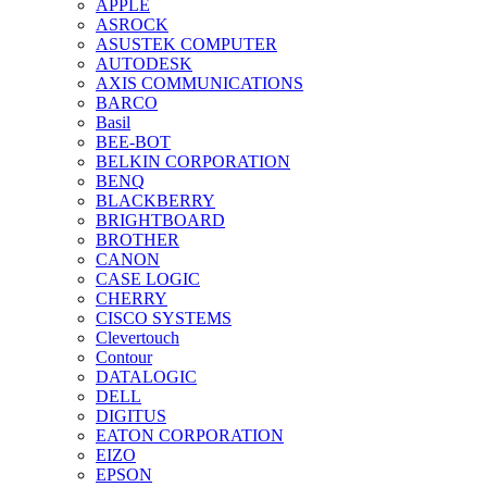
APPLE
ASROCK
ASUSTEK COMPUTER
AUTODESK
AXIS COMMUNICATIONS
BARCO
Basil
BEE-BOT
BELKIN CORPORATION
BENQ
BLACKBERRY
BRIGHTBOARD
BROTHER
CANON
CASE LOGIC
CHERRY
CISCO SYSTEMS
Clevertouch
Contour
DATALOGIC
DELL
DIGITUS
EATON CORPORATION
EIZO
EPSON