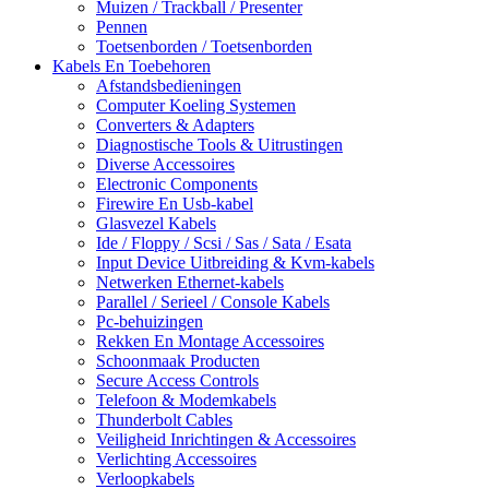
Muizen / Trackball / Presenter
Pennen
Toetsenborden / Toetsenborden
Kabels En Toebehoren
Afstandsbedieningen
Computer Koeling Systemen
Converters & Adapters
Diagnostische Tools & Uitrustingen
Diverse Accessoires
Electronic Components
Firewire En Usb-kabel
Glasvezel Kabels
Ide / Floppy / Scsi / Sas / Sata / Esata
Input Device Uitbreiding & Kvm-kabels
Netwerken Ethernet-kabels
Parallel / Serieel / Console Kabels
Pc-behuizingen
Rekken En Montage Accessoires
Schoonmaak Producten
Secure Access Controls
Telefoon & Modemkabels
Thunderbolt Cables
Veiligheid Inrichtingen & Accessoires
Verlichting Accessoires
Verloopkabels