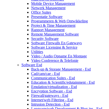
Mobile Device Management
Netwerk Management
Office Suites
Presentatie Software
Programmeren & Web Ontwikkeling
Project & Time Management
Rapport Management
Remote Management Software
Security Software
Software Firewalls En Gateways
Software Licensing & Service
Utilities
Video / Audio Opname En Montage
Video Conference & Telefonie
Software Esd
Back-up & Storage Management - Esd
Cad/cam/cae - Esd
Communication Suites - Esd
Education & Scientific/edutainment - Esd
Emulation/virtualization - Esd
Encryption Software - Esd
Firewall/gateways - Esd
Internet/web Filtering - Esd
Intrusion Detection - Esd
Language/web Development & Plug-ins - Esd