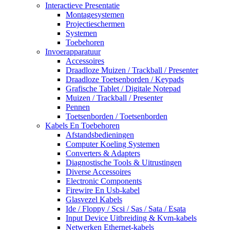
Interactieve Presentatie
Montagesystemen
Projectieschermen
Systemen
Toebehoren
Invoerapparatuur
Accessoires
Draadloze Muizen / Trackball / Presenter
Draadloze Toetsenborden / Keypads
Grafische Tablet / Digitale Notepad
Muizen / Trackball / Presenter
Pennen
Toetsenborden / Toetsenborden
Kabels En Toebehoren
Afstandsbedieningen
Computer Koeling Systemen
Converters & Adapters
Diagnostische Tools & Uitrustingen
Diverse Accessoires
Electronic Components
Firewire En Usb-kabel
Glasvezel Kabels
Ide / Floppy / Scsi / Sas / Sata / Esata
Input Device Uitbreiding & Kvm-kabels
Netwerken Ethernet-kabels