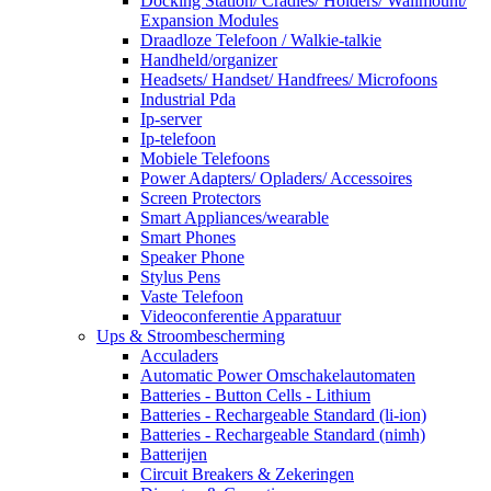
Docking Station/ Cradles/ Holders/ Wallmount/
Expansion Modules
Draadloze Telefoon / Walkie-talkie
Handheld/organizer
Headsets/ Handset/ Handfrees/ Microfoons
Industrial Pda
Ip-server
Ip-telefoon
Mobiele Telefoons
Power Adapters/ Opladers/ Accessoires
Screen Protectors
Smart Appliances/wearable
Smart Phones
Speaker Phone
Stylus Pens
Vaste Telefoon
Videoconferentie Apparatuur
Ups & Stroombescherming
Acculaders
Automatic Power Omschakelautomaten
Batteries - Button Cells - Lithium
Batteries - Rechargeable Standard (li-ion)
Batteries - Rechargeable Standard (nimh)
Batterijen
Circuit Breakers & Zekeringen