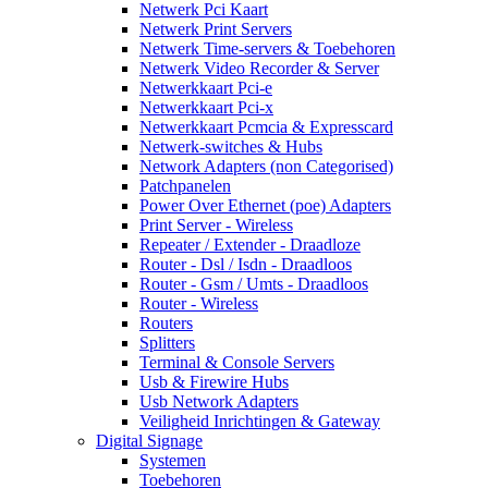
Netwerk Pci Kaart
Netwerk Print Servers
Netwerk Time-servers & Toebehoren
Netwerk Video Recorder & Server
Netwerkkaart Pci-e
Netwerkkaart Pci-x
Netwerkkaart Pcmcia & Expresscard
Netwerk-switches & Hubs
Network Adapters (non Categorised)
Patchpanelen
Power Over Ethernet (poe) Adapters
Print Server - Wireless
Repeater / Extender - Draadloze
Router - Dsl / Isdn - Draadloos
Router - Gsm / Umts - Draadloos
Router - Wireless
Routers
Splitters
Terminal & Console Servers
Usb & Firewire Hubs
Usb Network Adapters
Veiligheid Inrichtingen & Gateway
Digital Signage
Systemen
Toebehoren