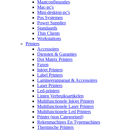
Maatconfiguraties
Mac-pc's
Mini-desktop-pc's
Pos Systemen
Power Supplies
Standaards
Thin Clients
Workstations
Printers
Accessoires
Diensten & Garanties
Dot Matrix Printers
Faxen
Inkjet Printers
Label Printers
Lamineerapparaat & Accessoires
Laser Printers
Led-printers
Linten Verbruiksartikelen
Multifunctionele Inkjet Printers
Multifunctionele Laser Printers
Multifunctionele Led Printers
Printer (non Categorised)
Rekenmachines En Typemachines
Thermische Printers