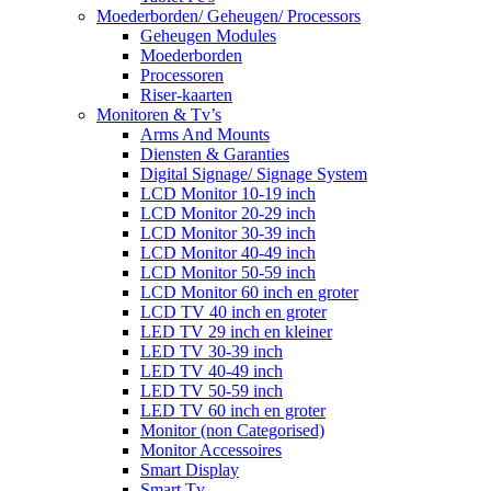
Moederborden/ Geheugen/ Processors
Geheugen Modules
Moederborden
Processoren
Riser-kaarten
Monitoren & Tv’s
Arms And Mounts
Diensten & Garanties
Digital Signage/ Signage System
LCD Monitor 10-19 inch
LCD Monitor 20-29 inch
LCD Monitor 30-39 inch
LCD Monitor 40-49 inch
LCD Monitor 50-59 inch
LCD Monitor 60 inch en groter
LCD TV 40 inch en groter
LED TV 29 inch en kleiner
LED TV 30-39 inch
LED TV 40-49 inch
LED TV 50-59 inch
LED TV 60 inch en groter
Monitor (non Categorised)
Monitor Accessoires
Smart Display
Smart Tv