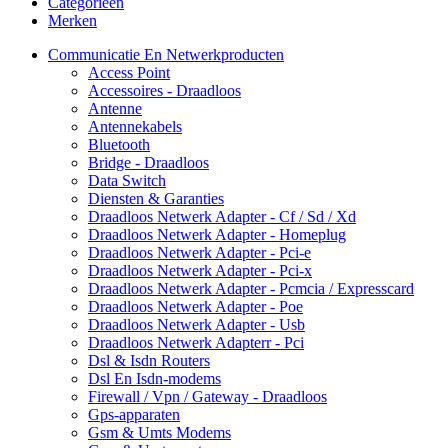
Categorieën
Merken
Communicatie En Netwerkproducten
Access Point
Accessoires - Draadloos
Antenne
Antennekabels
Bluetooth
Bridge - Draadloos
Data Switch
Diensten & Garanties
Draadloos Netwerk Adapter - Cf / Sd / Xd
Draadloos Netwerk Adapter - Homeplug
Draadloos Netwerk Adapter - Pci-e
Draadloos Netwerk Adapter - Pci-x
Draadloos Netwerk Adapter - Pcmcia / Expresscard
Draadloos Netwerk Adapter - Poe
Draadloos Netwerk Adapter - Usb
Draadloos Netwerk Adapterr - Pci
Dsl & Isdn Routers
Dsl En Isdn-modems
Firewall / Vpn / Gateway - Draadloos
Gps-apparaten
Gsm & Umts Modems