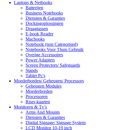
Laptops & Netbooks
Batterijen
Business Notebooks
Diensten & Garanties
Dockingoplossingen
Draagtassen
E-book Reader
Macbooks
Notebook (non Categorised)
Notebooks Voor Thuis Gebruik
Overige Accessoires
Power Adapters
Screen Protectors/ Safeguards
Stands
Tablet Pc's
Moederborden/ Geheugen/ Processors
Geheugen Modules
Moederborden
Processoren
Riser-kaarten
Monitoren & Tv’s
Arms And Mounts
Diensten & Garanties
Digital Signage/ Signage System
LCD Monitor 10-19 inch