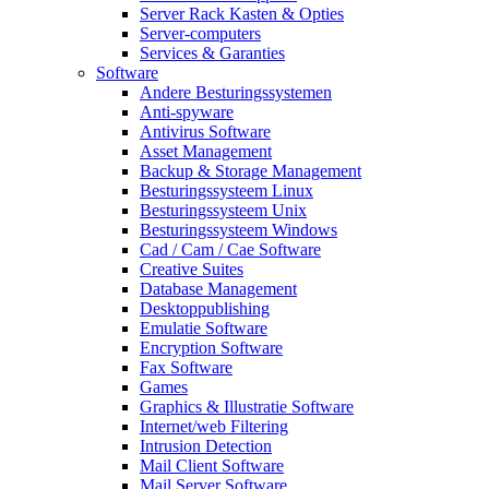
Server Rack Kasten & Opties
Server-computers
Services & Garanties
Software
Andere Besturingssystemen
Anti-spyware
Antivirus Software
Asset Management
Backup & Storage Management
Besturingssysteem Linux
Besturingssysteem Unix
Besturingssysteem Windows
Cad / Cam / Cae Software
Creative Suites
Database Management
Desktoppublishing
Emulatie Software
Encryption Software
Fax Software
Games
Graphics & Illustratie Software
Internet/web Filtering
Intrusion Detection
Mail Client Software
Mail Server Software