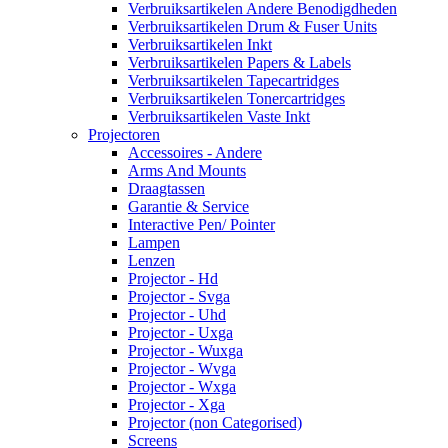
Verbruiksartikelen Andere Benodigdheden
Verbruiksartikelen Drum & Fuser Units
Verbruiksartikelen Inkt
Verbruiksartikelen Papers & Labels
Verbruiksartikelen Tapecartridges
Verbruiksartikelen Tonercartridges
Verbruiksartikelen Vaste Inkt
Projectoren
Accessoires - Andere
Arms And Mounts
Draagtassen
Garantie & Service
Interactive Pen/ Pointer
Lampen
Lenzen
Projector - Hd
Projector - Svga
Projector - Uhd
Projector - Uxga
Projector - Wuxga
Projector - Wvga
Projector - Wxga
Projector - Xga
Projector (non Categorised)
Screens