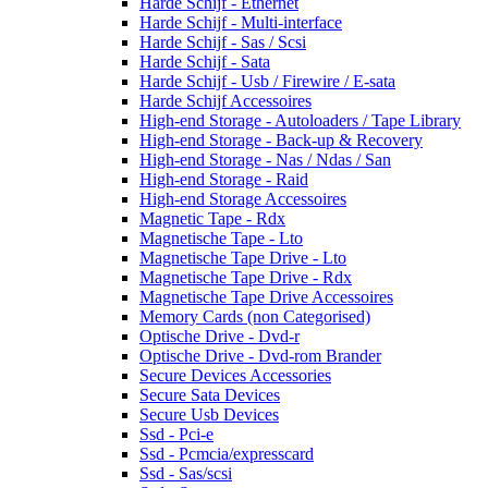
Harde Schijf - Ethernet
Harde Schijf - Multi-interface
Harde Schijf - Sas / Scsi
Harde Schijf - Sata
Harde Schijf - Usb / Firewire / E-sata
Harde Schijf Accessoires
High-end Storage - Autoloaders / Tape Library
High-end Storage - Back-up & Recovery
High-end Storage - Nas / Ndas / San
High-end Storage - Raid
High-end Storage Accessoires
Magnetic Tape - Rdx
Magnetische Tape - Lto
Magnetische Tape Drive - Lto
Magnetische Tape Drive - Rdx
Magnetische Tape Drive Accessoires
Memory Cards (non Categorised)
Optische Drive - Dvd-r
Optische Drive - Dvd-rom Brander
Secure Devices Accessories
Secure Sata Devices
Secure Usb Devices
Ssd - Pci-e
Ssd - Pcmcia/expresscard
Ssd - Sas/scsi