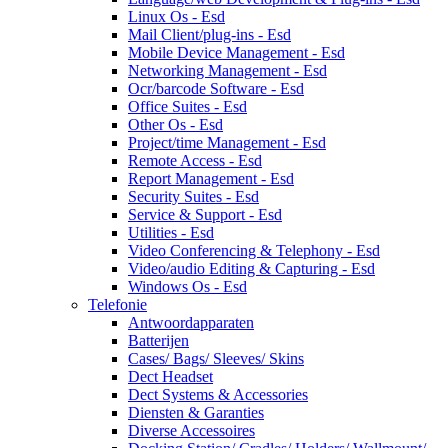
Linux Os - Esd
Mail Client/plug-ins - Esd
Mobile Device Management - Esd
Networking Management - Esd
Ocr/barcode Software - Esd
Office Suites - Esd
Other Os - Esd
Project/time Management - Esd
Remote Access - Esd
Report Management - Esd
Security Suites - Esd
Service & Support - Esd
Utilities - Esd
Video Conferencing & Telephony - Esd
Video/audio Editing & Capturing - Esd
Windows Os - Esd
Telefonie
Antwoordapparaten
Batterijen
Cases/ Bags/ Sleeves/ Skins
Dect Headset
Dect Systems & Accessories
Diensten & Garanties
Diverse Accessoires