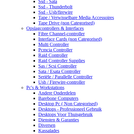
Ssd - Sata
Ssd - Thunderbolt
Ssd - Usb/firewire
Tape / Verwisselbare Media Accessoires
Tape Drive (non Categorised)
Opslagcontrollers & Interfaces
Fibre Channel-controller
Interface Cards (non Categorised)
Multi Controller
Pcmcia Controller
Raid Controller
Raid Controller Supplies
Sas / Scsi Controller
Sata / Esata Controller
Seriële / Parallelle Controller
Usb / Firewire-controller
Pc's & Workstations
Andere Onderdelen
Barebone Computers
Desktop Pc ( Non Categorised)
Desktops - Professioneel Gebruik
Desktops Voor Thuisgebruik
Diensten & Garanties
Diversen
Kassalades