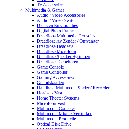
Tv Accessoires
Multimedia & Games
Audio / Video Accessories
Audio / Video Switch
Diensten En Garanties
Digital Photo Frame
Draadloos Multimedia Consoles
Draadloze Av Zender / Ontvanger
Draadloze Headsets
Draadloze Microfoon
Draadloze Speaker Systemen
Draadloze Toebehoren
Game Console
Game Controller
Gaming Accessoires
Geluidskaarten
Handheld Multimedia Speler / Recorder
Headsets Vast
Home Theater Systems
Microfoon Vast
Multimedia Consoles
Multimedia Mixer / Versterker
Multimedia Productie
Optical Disk Drive