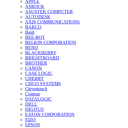
APPLE
ASROCK
ASUSTEK COMPUTER
AUTODESK
AXIS COMMUNICATIONS
BARCO
Basil
BEE-BOT
BELKIN CORPORATION
BENQ
BLACKBERRY
BRIGHTBOARD
BROTHER
CANON
CASE LOGIC
CHERRY
CISCO SYSTEMS
Clevertouch
Contour
DATALOGIC
DELL
DIGITUS
EATON CORPORATION
EIZO
EPSON