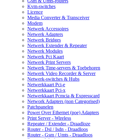
Gsm & Umts-routers
Kvm-switches
Licence
Media Converter & Transceiver
Modem
Netwerk Accessoires
Netwerk Adapters
Netwerk Bridges
Netwerk Extender & Repeater
Netwerk Modules
Netwerk Pci Kaart
Netwerk Print Servers
Netwerk Time-servers & Toebehoren
Netwerk Video Recorder & Server
Netwerk-switches & Hubs
Netwerkkaart Pci-e
Netwerkkaart Pci-x
Netwerkkaart Pcmcia & Expresscard
Network Adapters (non Categorised)
Patchpanelen
Power Over Ethernet (poe) Adapters
Print Server - Wireless
Repeater / Extender - Draadloze
Router - Dsl / Isdn - Draadloos
Router - Gsm / Umts - Draadloos