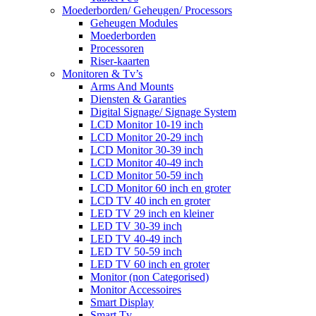
Moederborden/ Geheugen/ Processors
Geheugen Modules
Moederborden
Processoren
Riser-kaarten
Monitoren & Tv’s
Arms And Mounts
Diensten & Garanties
Digital Signage/ Signage System
LCD Monitor 10-19 inch
LCD Monitor 20-29 inch
LCD Monitor 30-39 inch
LCD Monitor 40-49 inch
LCD Monitor 50-59 inch
LCD Monitor 60 inch en groter
LCD TV 40 inch en groter
LED TV 29 inch en kleiner
LED TV 30-39 inch
LED TV 40-49 inch
LED TV 50-59 inch
LED TV 60 inch en groter
Monitor (non Categorised)
Monitor Accessoires
Smart Display
Smart Tv