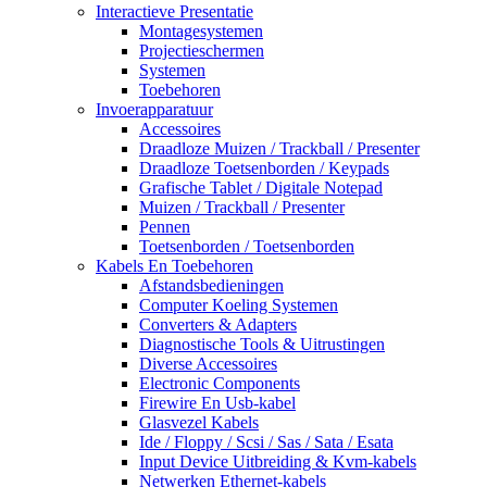
Interactieve Presentatie
Montagesystemen
Projectieschermen
Systemen
Toebehoren
Invoerapparatuur
Accessoires
Draadloze Muizen / Trackball / Presenter
Draadloze Toetsenborden / Keypads
Grafische Tablet / Digitale Notepad
Muizen / Trackball / Presenter
Pennen
Toetsenborden / Toetsenborden
Kabels En Toebehoren
Afstandsbedieningen
Computer Koeling Systemen
Converters & Adapters
Diagnostische Tools & Uitrustingen
Diverse Accessoires
Electronic Components
Firewire En Usb-kabel
Glasvezel Kabels
Ide / Floppy / Scsi / Sas / Sata / Esata
Input Device Uitbreiding & Kvm-kabels
Netwerken Ethernet-kabels