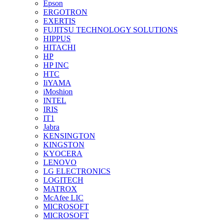
Epson
ERGOTRON
EXERTIS
FUJITSU TECHNOLOGY SOLUTIONS
HIPPUS
HITACHI
HP
HP INC
HTC
IiYAMA
iMoshion
INTEL
IRIS
IT1
Jabra
KENSINGTON
KINGSTON
KYOCERA
LENOVO
LG ELECTRONICS
LOGITECH
MATROX
McAfee LIC
MICROSOFT
MICROSOFT