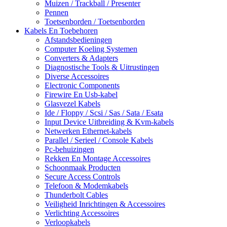
Muizen / Trackball / Presenter
Pennen
Toetsenborden / Toetsenborden
Kabels En Toebehoren
Afstandsbedieningen
Computer Koeling Systemen
Converters & Adapters
Diagnostische Tools & Uitrustingen
Diverse Accessoires
Electronic Components
Firewire En Usb-kabel
Glasvezel Kabels
Ide / Floppy / Scsi / Sas / Sata / Esata
Input Device Uitbreiding & Kvm-kabels
Netwerken Ethernet-kabels
Parallel / Serieel / Console Kabels
Pc-behuizingen
Rekken En Montage Accessoires
Schoonmaak Producten
Secure Access Controls
Telefoon & Modemkabels
Thunderbolt Cables
Veiligheid Inrichtingen & Accessoires
Verlichting Accessoires
Verloopkabels