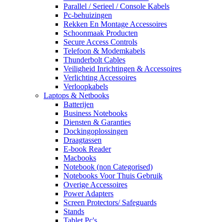
Parallel / Serieel / Console Kabels
Pc-behuizingen
Rekken En Montage Accessoires
Schoonmaak Producten
Secure Access Controls
Telefoon & Modemkabels
Thunderbolt Cables
Veiligheid Inrichtingen & Accessoires
Verlichting Accessoires
Verloopkabels
Laptops & Netbooks
Batterijen
Business Notebooks
Diensten & Garanties
Dockingoplossingen
Draagtassen
E-book Reader
Macbooks
Notebook (non Categorised)
Notebooks Voor Thuis Gebruik
Overige Accessoires
Power Adapters
Screen Protectors/ Safeguards
Stands
Tablet Pc's