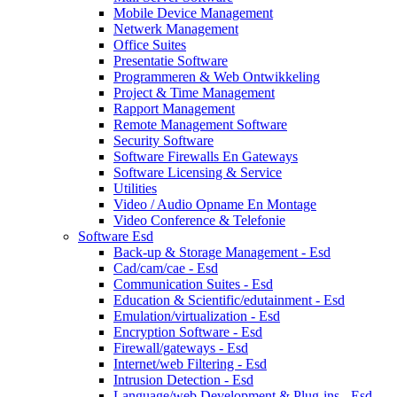
Mobile Device Management
Netwerk Management
Office Suites
Presentatie Software
Programmeren & Web Ontwikkeling
Project & Time Management
Rapport Management
Remote Management Software
Security Software
Software Firewalls En Gateways
Software Licensing & Service
Utilities
Video / Audio Opname En Montage
Video Conference & Telefonie
Software Esd
Back-up & Storage Management - Esd
Cad/cam/cae - Esd
Communication Suites - Esd
Education & Scientific/edutainment - Esd
Emulation/virtualization - Esd
Encryption Software - Esd
Firewall/gateways - Esd
Internet/web Filtering - Esd
Intrusion Detection - Esd
Language/web Development & Plug-ins - Esd