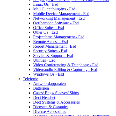
Linux Os - Esd
Mail Client/plug-ins - Esd
Mobile Device Management - Esd
Networking Management - Esd
Ocr/barcode Software - Esd
Office Suites - Esd
Other Os - Esd
Project/time Management - Esd
Remote Access - Esd
Report Management - Esd
Security Suites - Esd
Service & Support - Esd
Utilities - Esd
Video Conferencing & Telephony - Esd
Video/audio Editing & Capturing - Esd
Windows Os - Esd
Telefonie
Antwoordapparaten
Batterijen
Cases/ Bags/ Sleeves/ Skins
Dect Headset
Dect Systems & Accessories
Diensten & Garanties
Diverse Accessoires