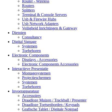
Router - Wireless
Routers
Splitters
Terminal & Console Servers
Usb & Firewire Hubs
Usb Network Adapters
Veiligheid Inrichtingen & Gateway
Diensten
Consultancy
Digital Signage
Systemen
Toebehoren
Electronic Components
Displays - Accessories
Electronic Components Accessories
Interactieve Presentatie
Montagesystemen
Projectieschermen
Systemen
Toebehoren
Invoerapparatuur
Accessoires
Draadloze Muizen / Trackball / Presenter
Draadloze Toetsenborden / Keypads
Grafische Tablet / Digitale Notepad