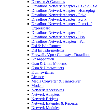
Diensten & Garanties
Draadloos Netwerk Adapter - Cf / Sd / Xd
Draadloos Netwerk Adapter - Homeplug
Draadloos Netwerk Adapter - Pci-e
Draadloos Netwerk Adapter - Pci-x
Draadloos Netwerk Adapter - Pcmcia /
Expresscard
Draadloos Netwerk Adapter - Poe
Draadloos Netwerk Adapter - Usb
Draadloos Netwerk Adapterr - Pci
Dsl & Isdn Routers
Dsl En Isdn-modems
Firewall / Vpn / Gateway - Draadloos
Gps-apparaten
Gsm & Umts Modems
Gsm & Umts-routers
Kvm-switches
Licence
Media Converter & Transceiver
Modem
Netwerk Accessoires
Netwerk Adapters
Netwerk Bridges
Netwerk Extender & Repeater
Netwerk Modules