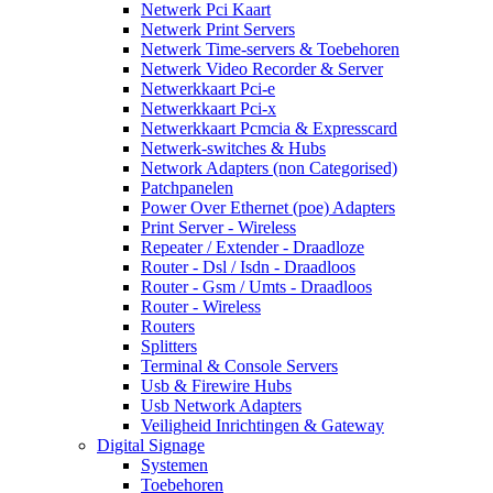
Netwerk Pci Kaart
Netwerk Print Servers
Netwerk Time-servers & Toebehoren
Netwerk Video Recorder & Server
Netwerkkaart Pci-e
Netwerkkaart Pci-x
Netwerkkaart Pcmcia & Expresscard
Netwerk-switches & Hubs
Network Adapters (non Categorised)
Patchpanelen
Power Over Ethernet (poe) Adapters
Print Server - Wireless
Repeater / Extender - Draadloze
Router - Dsl / Isdn - Draadloos
Router - Gsm / Umts - Draadloos
Router - Wireless
Routers
Splitters
Terminal & Console Servers
Usb & Firewire Hubs
Usb Network Adapters
Veiligheid Inrichtingen & Gateway
Digital Signage
Systemen
Toebehoren