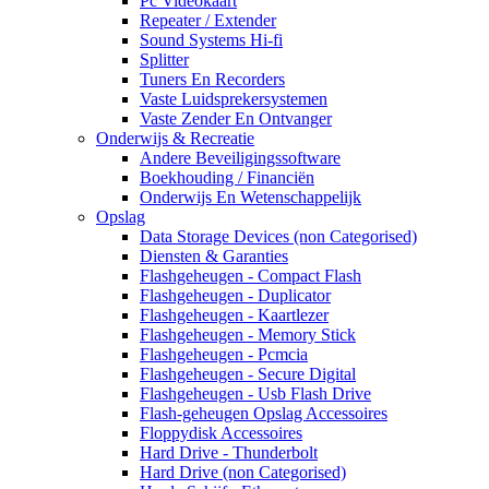
Pc Videokaart
Repeater / Extender
Sound Systems Hi-fi
Splitter
Tuners En Recorders
Vaste Luidsprekersystemen
Vaste Zender En Ontvanger
Onderwijs & Recreatie
Andere Beveiligingssoftware
Boekhouding / Financiën
Onderwijs En Wetenschappelijk
Opslag
Data Storage Devices (non Categorised)
Diensten & Garanties
Flashgeheugen - Compact Flash
Flashgeheugen - Duplicator
Flashgeheugen - Kaartlezer
Flashgeheugen - Memory Stick
Flashgeheugen - Pcmcia
Flashgeheugen - Secure Digital
Flashgeheugen - Usb Flash Drive
Flash-geheugen Opslag Accessoires
Floppydisk Accessoires
Hard Drive - Thunderbolt
Hard Drive (non Categorised)