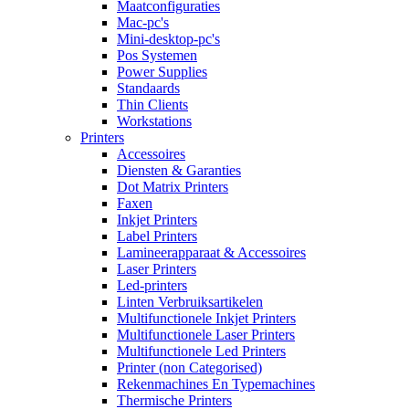
Maatconfiguraties
Mac-pc's
Mini-desktop-pc's
Pos Systemen
Power Supplies
Standaards
Thin Clients
Workstations
Printers
Accessoires
Diensten & Garanties
Dot Matrix Printers
Faxen
Inkjet Printers
Label Printers
Lamineerapparaat & Accessoires
Laser Printers
Led-printers
Linten Verbruiksartikelen
Multifunctionele Inkjet Printers
Multifunctionele Laser Printers
Multifunctionele Led Printers
Printer (non Categorised)
Rekenmachines En Typemachines
Thermische Printers