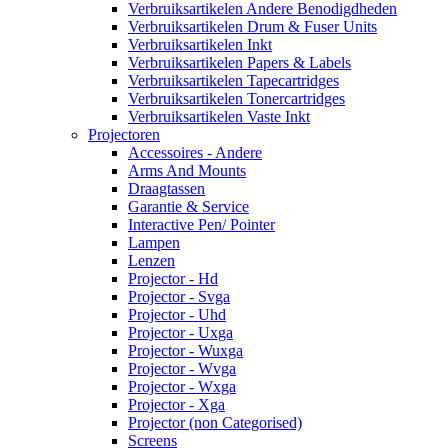
Verbruiksartikelen Andere Benodigdheden
Verbruiksartikelen Drum & Fuser Units
Verbruiksartikelen Inkt
Verbruiksartikelen Papers & Labels
Verbruiksartikelen Tapecartridges
Verbruiksartikelen Tonercartridges
Verbruiksartikelen Vaste Inkt
Projectoren
Accessoires - Andere
Arms And Mounts
Draagtassen
Garantie & Service
Interactive Pen/ Pointer
Lampen
Lenzen
Projector - Hd
Projector - Svga
Projector - Uhd
Projector - Uxga
Projector - Wuxga
Projector - Wvga
Projector - Wxga
Projector - Xga
Projector (non Categorised)
Screens