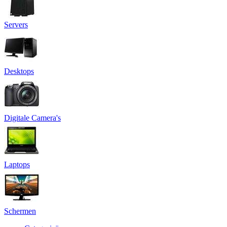
Servers
Desktops
Digitale Camera's
Laptops
Schermen