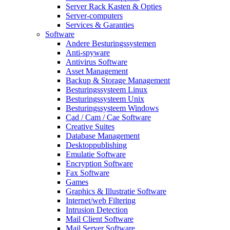
Server Rack Kasten & Opties
Server-computers
Services & Garanties
Software
Andere Besturingssystemen
Anti-spyware
Antivirus Software
Asset Management
Backup & Storage Management
Besturingssysteem Linux
Besturingssysteem Unix
Besturingssysteem Windows
Cad / Cam / Cae Software
Creative Suites
Database Management
Desktoppublishing
Emulatie Software
Encryption Software
Fax Software
Games
Graphics & Illustratie Software
Internet/web Filtering
Intrusion Detection
Mail Client Software
Mail Server Software