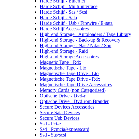
Harde Schijf - Ethernet
Harde Schijf - Multi-interface
Harde Schijf - Sas / Scsi
Harde Schijf - Sata
Harde Schijf - Usb / Firewire / E-sata
Harde Schijf Accessoires
High-end Storage - Autoloaders / Tape Library
High-end Storage - Back-up & Recovery
High-end Storage - Nas / Ndas / San
High-end Storage - Raid
High-end Storage Accessoires
Magnetic Tape - Rdx
Magnetische Tape - Lto
Magnetische Tape Drive - Lto
Magnetische Tape Drive - Rdx
Magnetische Tape Drive Accessoires
Memory Cards (non Categorised)
Optische Drive - Dvd-r
Optische Drive - Dvd-rom Brander
Secure Devices Accessories
Secure Sata Devices
Secure Usb Devices
Ssd - Pci-e
Ssd - Pcmcia/expresscard
Ssd - Sas/scsi