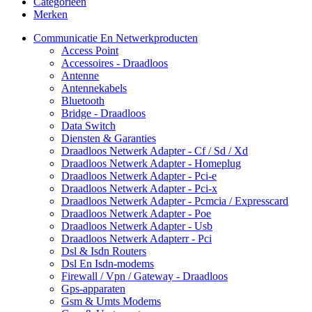
Categorieën
Merken
Communicatie En Netwerkproducten
Access Point
Accessoires - Draadloos
Antenne
Antennekabels
Bluetooth
Bridge - Draadloos
Data Switch
Diensten & Garanties
Draadloos Netwerk Adapter - Cf / Sd / Xd
Draadloos Netwerk Adapter - Homeplug
Draadloos Netwerk Adapter - Pci-e
Draadloos Netwerk Adapter - Pci-x
Draadloos Netwerk Adapter - Pcmcia / Expresscard
Draadloos Netwerk Adapter - Poe
Draadloos Netwerk Adapter - Usb
Draadloos Netwerk Adapterr - Pci
Dsl & Isdn Routers
Dsl En Isdn-modems
Firewall / Vpn / Gateway - Draadloos
Gps-apparaten
Gsm & Umts Modems