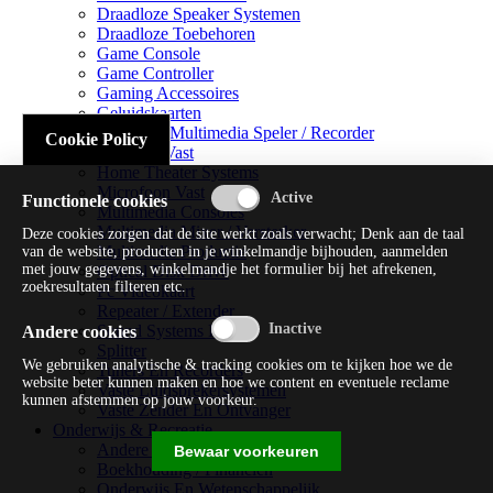
Draadloze Speaker Systemen
Draadloze Toebehoren
Game Console
Game Controller
Gaming Accessoires
Geluidskaarten
Handheld Multimedia Speler / Recorder
Cookie Policy
Headsets Vast
Home Theater Systems
Microfoon Vast
Functionele cookies
Multimedia Consoles
Multimedia Mixer / Versterker
Deze cookies zorgen dat de site werkt zoals verwacht; Denk aan de taal
Multimedia Productie
van de website, producten in je winkelmandje bijhouden, aanmelden
met jouw gegevens, winkelmandje het formulier bij het afrekenen,
Optical Disk Drive
zoekresultaten filteren etc.
Pc Videokaart
Repeater / Extender
Sound Systems Hi-fi
Andere cookies
Splitter
We gebruiken analytische & tracking cookies om te kijken hoe we de
Tuners En Recorders
website beter kunnen maken en hoe we content en eventuele reclame
Vaste Luidsprekersystemen
kunnen afstemmen op jouw voorkeur.
Vaste Zender En Ontvanger
Onderwijs & Recreatie
Andere Beveiligingssoftware
Bewaar voorkeuren
Boekhouding / Financiën
Onderwijs En Wetenschappelijk