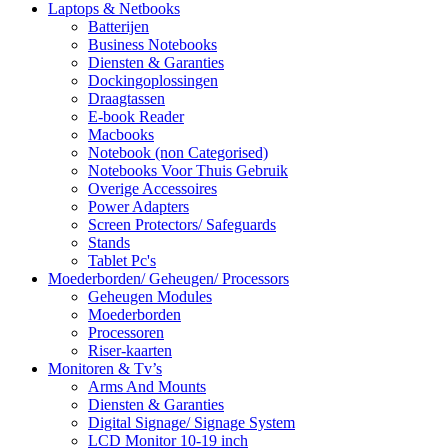
Laptops & Netbooks
Batterijen
Business Notebooks
Diensten & Garanties
Dockingoplossingen
Draagtassen
E-book Reader
Macbooks
Notebook (non Categorised)
Notebooks Voor Thuis Gebruik
Overige Accessoires
Power Adapters
Screen Protectors/ Safeguards
Stands
Tablet Pc's
Moederborden/ Geheugen/ Processors
Geheugen Modules
Moederborden
Processoren
Riser-kaarten
Monitoren & Tv’s
Arms And Mounts
Diensten & Garanties
Digital Signage/ Signage System
LCD Monitor 10-19 inch