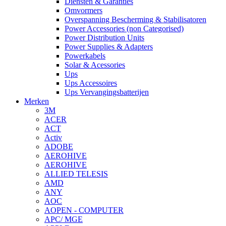
Diensten & Garanties
Omvormers
Overspanning Bescherming & Stabilisatoren
Power Accessories (non Categorised)
Power Distribution Units
Power Supplies & Adapters
Powerkabels
Solar & Acessories
Ups
Ups Accessoires
Ups Vervangingsbatterijen
Merken
3M
ACER
ACT
Activ
ADOBE
AEROHIVE
AEROHIVE
ALLIED TELESIS
AMD
ANY
AOC
AOPEN - COMPUTER
APC/ MGE