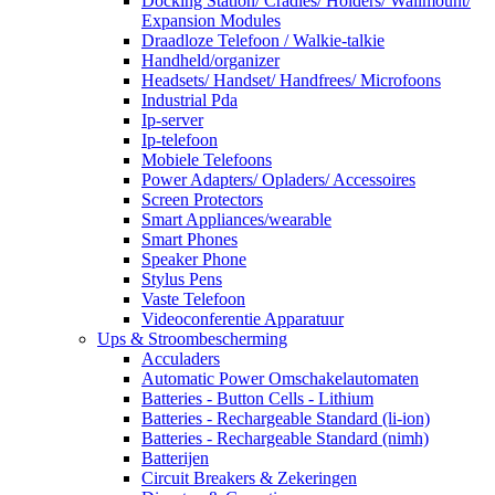
Docking Station/ Cradles/ Holders/ Wallmount/
Expansion Modules
Draadloze Telefoon / Walkie-talkie
Handheld/organizer
Headsets/ Handset/ Handfrees/ Microfoons
Industrial Pda
Ip-server
Ip-telefoon
Mobiele Telefoons
Power Adapters/ Opladers/ Accessoires
Screen Protectors
Smart Appliances/wearable
Smart Phones
Speaker Phone
Stylus Pens
Vaste Telefoon
Videoconferentie Apparatuur
Ups & Stroombescherming
Acculaders
Automatic Power Omschakelautomaten
Batteries - Button Cells - Lithium
Batteries - Rechargeable Standard (li-ion)
Batteries - Rechargeable Standard (nimh)
Batterijen
Circuit Breakers & Zekeringen