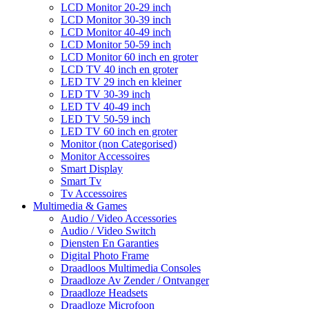
LCD Monitor 20-29 inch
LCD Monitor 30-39 inch
LCD Monitor 40-49 inch
LCD Monitor 50-59 inch
LCD Monitor 60 inch en groter
LCD TV 40 inch en groter
LED TV 29 inch en kleiner
LED TV 30-39 inch
LED TV 40-49 inch
LED TV 50-59 inch
LED TV 60 inch en groter
Monitor (non Categorised)
Monitor Accessoires
Smart Display
Smart Tv
Tv Accessoires
Multimedia & Games
Audio / Video Accessories
Audio / Video Switch
Diensten En Garanties
Digital Photo Frame
Draadloos Multimedia Consoles
Draadloze Av Zender / Ontvanger
Draadloze Headsets
Draadloze Microfoon