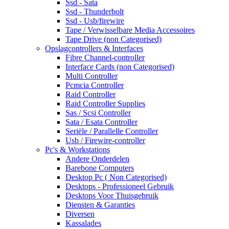
Ssd - Sata
Ssd - Thunderbolt
Ssd - Usb/firewire
Tape / Verwisselbare Media Accessoires
Tape Drive (non Categorised)
Opslagcontrollers & Interfaces
Fibre Channel-controller
Interface Cards (non Categorised)
Multi Controller
Pcmcia Controller
Raid Controller
Raid Controller Supplies
Sas / Scsi Controller
Sata / Esata Controller
Seriële / Parallelle Controller
Usb / Firewire-controller
Pc's & Workstations
Andere Onderdelen
Barebone Computers
Desktop Pc ( Non Categorised)
Desktops - Professioneel Gebruik
Desktops Voor Thuisgebruik
Diensten & Garanties
Diversen
Kassalades