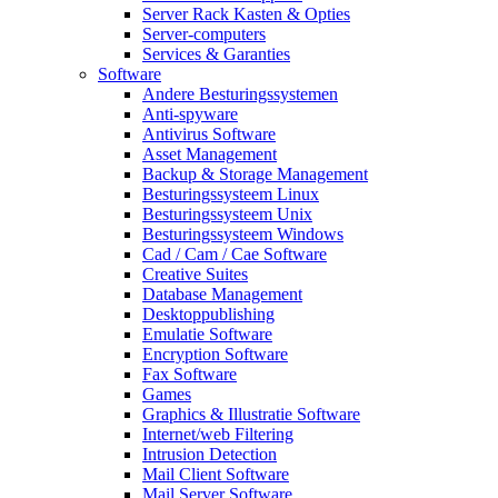
Server Rack Kasten & Opties
Server-computers
Services & Garanties
Software
Andere Besturingssystemen
Anti-spyware
Antivirus Software
Asset Management
Backup & Storage Management
Besturingssysteem Linux
Besturingssysteem Unix
Besturingssysteem Windows
Cad / Cam / Cae Software
Creative Suites
Database Management
Desktoppublishing
Emulatie Software
Encryption Software
Fax Software
Games
Graphics & Illustratie Software
Internet/web Filtering
Intrusion Detection
Mail Client Software
Mail Server Software