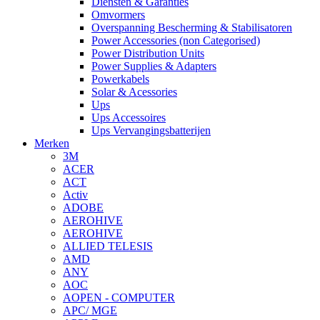
Diensten & Garanties
Omvormers
Overspanning Bescherming & Stabilisatoren
Power Accessories (non Categorised)
Power Distribution Units
Power Supplies & Adapters
Powerkabels
Solar & Acessories
Ups
Ups Accessoires
Ups Vervangingsbatterijen
Merken
3M
ACER
ACT
Activ
ADOBE
AEROHIVE
AEROHIVE
ALLIED TELESIS
AMD
ANY
AOC
AOPEN - COMPUTER
APC/ MGE