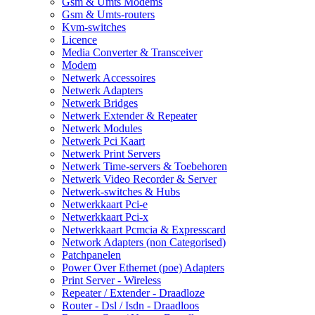
Gsm & Umts Modems
Gsm & Umts-routers
Kvm-switches
Licence
Media Converter & Transceiver
Modem
Netwerk Accessoires
Netwerk Adapters
Netwerk Bridges
Netwerk Extender & Repeater
Netwerk Modules
Netwerk Pci Kaart
Netwerk Print Servers
Netwerk Time-servers & Toebehoren
Netwerk Video Recorder & Server
Netwerk-switches & Hubs
Netwerkkaart Pci-e
Netwerkkaart Pci-x
Netwerkkaart Pcmcia & Expresscard
Network Adapters (non Categorised)
Patchpanelen
Power Over Ethernet (poe) Adapters
Print Server - Wireless
Repeater / Extender - Draadloze
Router - Dsl / Isdn - Draadloos