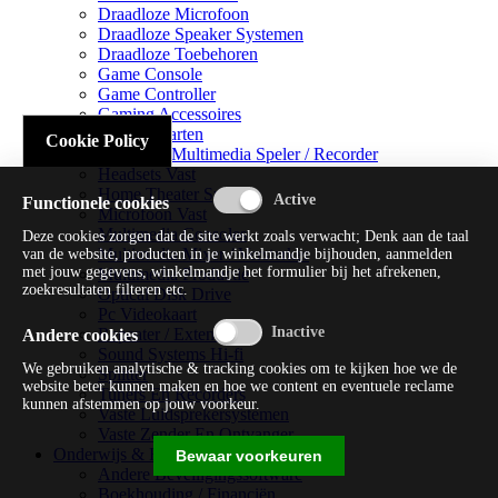
Draadloze Microfoon
Draadloze Speaker Systemen
Draadloze Toebehoren
Game Console
Game Controller
Gaming Accessoires
Geluidskaarten
Cookie Policy
Handheld Multimedia Speler / Recorder
Headsets Vast
Home Theater Systems
Functionele cookies
Microfoon Vast
Multimedia Consoles
Deze cookies zorgen dat de site werkt zoals verwacht; Denk aan de taal
Multimedia Mixer / Versterker
van de website, producten in je winkelmandje bijhouden, aanmelden
met jouw gegevens, winkelmandje het formulier bij het afrekenen,
Multimedia Productie
zoekresultaten filteren etc.
Optical Disk Drive
Pc Videokaart
Repeater / Extender
Andere cookies
Sound Systems Hi-fi
We gebruiken analytische & tracking cookies om te kijken hoe we de
Splitter
website beter kunnen maken en hoe we content en eventuele reclame
Tuners En Recorders
kunnen afstemmen op jouw voorkeur.
Vaste Luidsprekersystemen
Vaste Zender En Ontvanger
Onderwijs & Recreatie
Bewaar voorkeuren
Andere Beveiligingssoftware
Boekhouding / Financiën