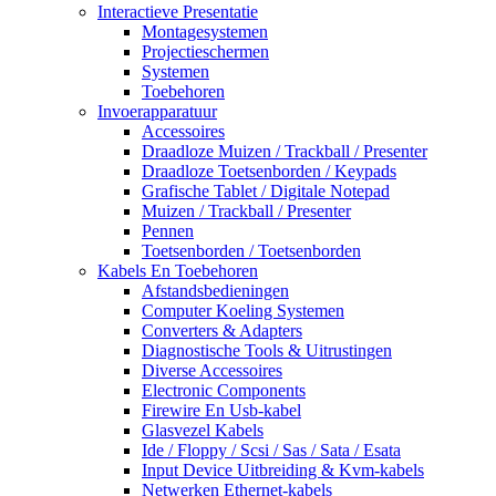
Interactieve Presentatie
Montagesystemen
Projectieschermen
Systemen
Toebehoren
Invoerapparatuur
Accessoires
Draadloze Muizen / Trackball / Presenter
Draadloze Toetsenborden / Keypads
Grafische Tablet / Digitale Notepad
Muizen / Trackball / Presenter
Pennen
Toetsenborden / Toetsenborden
Kabels En Toebehoren
Afstandsbedieningen
Computer Koeling Systemen
Converters & Adapters
Diagnostische Tools & Uitrustingen
Diverse Accessoires
Electronic Components
Firewire En Usb-kabel
Glasvezel Kabels
Ide / Floppy / Scsi / Sas / Sata / Esata
Input Device Uitbreiding & Kvm-kabels
Netwerken Ethernet-kabels