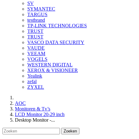
SV
SYMANTEC
TARGUS
testbrand
TP-LINK TECHNOLOGIES
TRUST
TRUST
VASCO DATA SECURITY
VAUDE
VEEAM
VOGELS
WESTERN DIGITAL
XEROX & VISIONEER
Yealink
zefal
ZYXEL
AOC
Monitoren & Tv’s
LCD Monitor 20-29 inch
Desktop Monitor -...
Zoeken