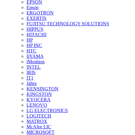
EPSON
Epson
ERGOTRON
EXERTIS
FUJITSU TECHNOLOGY SOLUTIONS
HIPPUS
HITACHI
HP
HP INC
HTC
IiYAMA
iMoshion
INTEL
IRIS
IT1
Jabra
KENSINGTON
KINGSTON
KYOCERA
LENOVO
LG ELECTRONICS
LOGITECH
MATROX
McAfee LIC
MICROSOFT