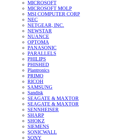
MICROSOFT
MICROSOFT MOLP
MSI COMPUTER CORP
NEC
NETGEAR, INC.
NEWSTAR
NUANCE
OPTOMA
PANASONIC
PARALLELS
PHILIPS
PHISHED
Plantronics
PRIMO
RICOH
SAMSUNG
Sandisk
SEAGATE & MAXTOR
SEAGATE & MAXTOR
SENNHEISER
SHARP
SHOKZ
SIEMENS
SONICWALL
SONY