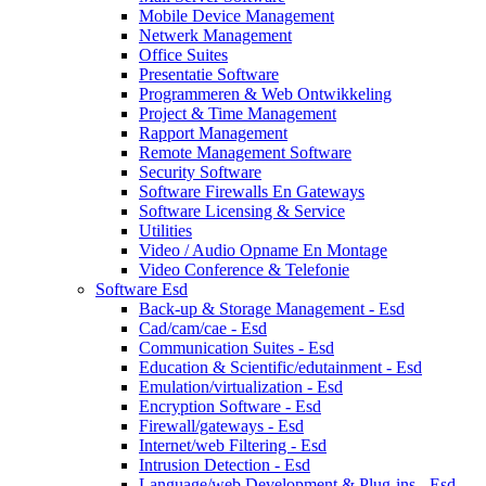
Mobile Device Management
Netwerk Management
Office Suites
Presentatie Software
Programmeren & Web Ontwikkeling
Project & Time Management
Rapport Management
Remote Management Software
Security Software
Software Firewalls En Gateways
Software Licensing & Service
Utilities
Video / Audio Opname En Montage
Video Conference & Telefonie
Software Esd
Back-up & Storage Management - Esd
Cad/cam/cae - Esd
Communication Suites - Esd
Education & Scientific/edutainment - Esd
Emulation/virtualization - Esd
Encryption Software - Esd
Firewall/gateways - Esd
Internet/web Filtering - Esd
Intrusion Detection - Esd
Language/web Development & Plug-ins - Esd