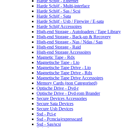
Harde Schijf - Ethernet
Harde Schijf - Multi-interface
Harde Schijf - Sas / Scsi
Harde Schijf - Sata
Harde Schijf - Usb / Firewire / E-sata
Harde Schijf Accessoires
High-end Storage - Autoloaders / Tape Library
High-end Storage - Back-up & Recovery
High-end Storage - Nas / Ndas / San
High-end Storage - Raid
High-end Storage Accessoires
Magnetic Tape - Rdx
Magnetische Tape - Lto
Magnetische Tape Drive - Lto
Magnetische Tape Drive - Rdx
Magnetische Tape Drive Accessoires
Memory Cards (non Categorised)
Optische Drive - Dvd-r
Optische Drive - Dvd-rom Brander
Secure Devices Accessories
Secure Sata Devices
Secure Usb Devices
Ssd - Pci-e
Ssd - Pcmcia/expresscard
Ssd - Sas/scsi