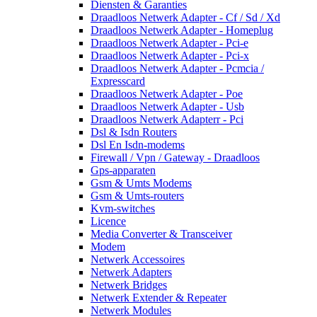
Diensten & Garanties
Draadloos Netwerk Adapter - Cf / Sd / Xd
Draadloos Netwerk Adapter - Homeplug
Draadloos Netwerk Adapter - Pci-e
Draadloos Netwerk Adapter - Pci-x
Draadloos Netwerk Adapter - Pcmcia /
Expresscard
Draadloos Netwerk Adapter - Poe
Draadloos Netwerk Adapter - Usb
Draadloos Netwerk Adapterr - Pci
Dsl & Isdn Routers
Dsl En Isdn-modems
Firewall / Vpn / Gateway - Draadloos
Gps-apparaten
Gsm & Umts Modems
Gsm & Umts-routers
Kvm-switches
Licence
Media Converter & Transceiver
Modem
Netwerk Accessoires
Netwerk Adapters
Netwerk Bridges
Netwerk Extender & Repeater
Netwerk Modules