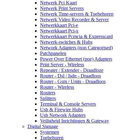
Netwerk Pci Kaart
Netwerk Print Servers
Netwerk Time-servers & Toebehoren
Netwerk Video Recorder & Server
Netwerkkaart Pci-e
Netwerkkaart Pci-x
Netwerkkaart Pcmcia & Expresscard
Netwerk-switches & Hubs
Network Adapters (non Categorised)
Patchpanelen
Power Over Ethernet (poe) Adapters
Print Server - Wireless
Repeater / Extender - Draadloze
Router - Dsl / Isdn - Draadloos
Router - Gsm / Umts - Draadloos
Router - Wireless
Routers
Splitters
Terminal & Console Servers
Usb & Firewire Hubs
Usb Network Adapters
Veiligheid Inrichtingen & Gateway
Digital Signage
Systemen
Toebehoren