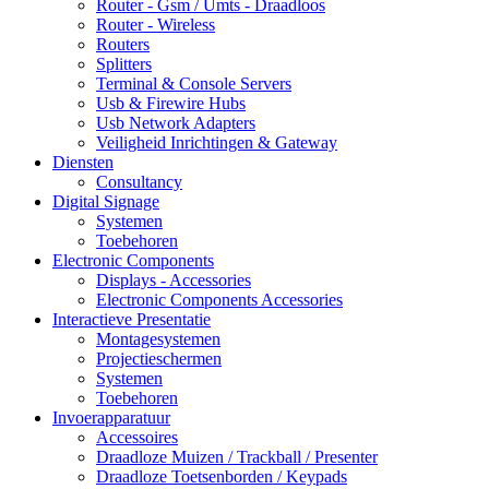
Router - Gsm / Umts - Draadloos
Router - Wireless
Routers
Splitters
Terminal & Console Servers
Usb & Firewire Hubs
Usb Network Adapters
Veiligheid Inrichtingen & Gateway
Diensten
Consultancy
Digital Signage
Systemen
Toebehoren
Electronic Components
Displays - Accessories
Electronic Components Accessories
Interactieve Presentatie
Montagesystemen
Projectieschermen
Systemen
Toebehoren
Invoerapparatuur
Accessoires
Draadloze Muizen / Trackball / Presenter
Draadloze Toetsenborden / Keypads