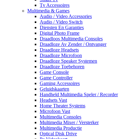
Tv Accessoires
Multimedia & Games
Audio / Video Accessories
Audio / Video Switch
Diensten En Garanties
Digital Photo Frame
Draadloos Multimedia Consoles
Draadloze Av Zender / Ontvanger
Draadloze Headsets
Draadloze Microfoon
Draadloze Speaker Systemen
Draadloze Toebehoren
Game Console
Game Controller
Gaming Accessoires
Geluidskaarten
Handheld Multimedia Speler / Recorder
Headsets Vast
Home Theater Systems
Microfoon Vast
Multimedia Consoles
Multimedia Mixer / Versterker
Multimedia Productie
Optical Disk Drive