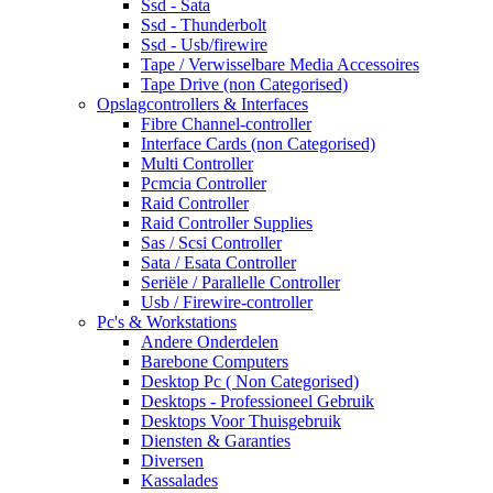
Ssd - Sata
Ssd - Thunderbolt
Ssd - Usb/firewire
Tape / Verwisselbare Media Accessoires
Tape Drive (non Categorised)
Opslagcontrollers & Interfaces
Fibre Channel-controller
Interface Cards (non Categorised)
Multi Controller
Pcmcia Controller
Raid Controller
Raid Controller Supplies
Sas / Scsi Controller
Sata / Esata Controller
Seriële / Parallelle Controller
Usb / Firewire-controller
Pc's & Workstations
Andere Onderdelen
Barebone Computers
Desktop Pc ( Non Categorised)
Desktops - Professioneel Gebruik
Desktops Voor Thuisgebruik
Diensten & Garanties
Diversen
Kassalades