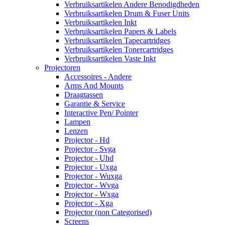
Verbruiksartikelen Andere Benodigdheden
Verbruiksartikelen Drum & Fuser Units
Verbruiksartikelen Inkt
Verbruiksartikelen Papers & Labels
Verbruiksartikelen Tapecartridges
Verbruiksartikelen Tonercartridges
Verbruiksartikelen Vaste Inkt
Projectoren
Accessoires - Andere
Arms And Mounts
Draagtassen
Garantie & Service
Interactive Pen/ Pointer
Lampen
Lenzen
Projector - Hd
Projector - Svga
Projector - Uhd
Projector - Uxga
Projector - Wuxga
Projector - Wvga
Projector - Wxga
Projector - Xga
Projector (non Categorised)
Screens