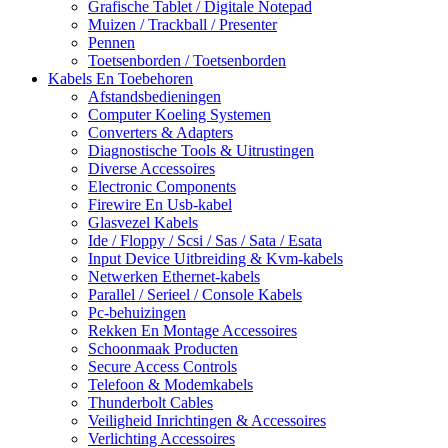
Grafische Tablet / Digitale Notepad
Muizen / Trackball / Presenter
Pennen
Toetsenborden / Toetsenborden
Kabels En Toebehoren
Afstandsbedieningen
Computer Koeling Systemen
Converters & Adapters
Diagnostische Tools & Uitrustingen
Diverse Accessoires
Electronic Components
Firewire En Usb-kabel
Glasvezel Kabels
Ide / Floppy / Scsi / Sas / Sata / Esata
Input Device Uitbreiding & Kvm-kabels
Netwerken Ethernet-kabels
Parallel / Serieel / Console Kabels
Pc-behuizingen
Rekken En Montage Accessoires
Schoonmaak Producten
Secure Access Controls
Telefoon & Modemkabels
Thunderbolt Cables
Veiligheid Inrichtingen & Accessoires
Verlichting Accessoires