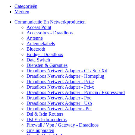
Categorieën
Merken
Communicatie En Netwerkproducten
Access Point
Accessoires - Draadloos
Antenne
Antennekabels
Bluetooth
Bridge - Draadloos
Data Switch
Diensten & Garanties
Draadloos Netwerk Adapter - Cf / Sd / Xd
Draadloos Netwerk Adapter - Homeplug
Draadloos Netwerk Adapter - Pci-e
Draadloos Netwerk Adapter - Pci-x
Draadloos Netwerk Adapter - Pcmcia / Expresscard
Draadloos Netwerk Adapter - Poe
Draadloos Netwerk Adapter - Usb
Draadloos Netwerk Adapterr - Pci
Dsl & Isdn Routers
Dsl En Isdn-modems
Firewall / Vpn / Gateway - Draadloos
Gps-apparaten