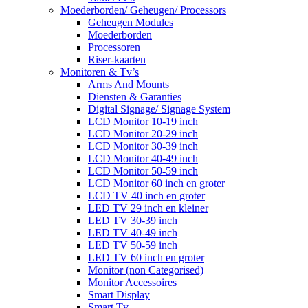
Moederborden/ Geheugen/ Processors
Geheugen Modules
Moederborden
Processoren
Riser-kaarten
Monitoren & Tv’s
Arms And Mounts
Diensten & Garanties
Digital Signage/ Signage System
LCD Monitor 10-19 inch
LCD Monitor 20-29 inch
LCD Monitor 30-39 inch
LCD Monitor 40-49 inch
LCD Monitor 50-59 inch
LCD Monitor 60 inch en groter
LCD TV 40 inch en groter
LED TV 29 inch en kleiner
LED TV 30-39 inch
LED TV 40-49 inch
LED TV 50-59 inch
LED TV 60 inch en groter
Monitor (non Categorised)
Monitor Accessoires
Smart Display
Smart Tv