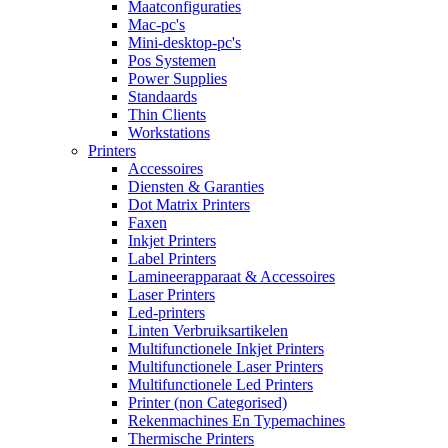
Maatconfiguraties
Mac-pc's
Mini-desktop-pc's
Pos Systemen
Power Supplies
Standaards
Thin Clients
Workstations
Printers
Accessoires
Diensten & Garanties
Dot Matrix Printers
Faxen
Inkjet Printers
Label Printers
Lamineerapparaat & Accessoires
Laser Printers
Led-printers
Linten Verbruiksartikelen
Multifunctionele Inkjet Printers
Multifunctionele Laser Printers
Multifunctionele Led Printers
Printer (non Categorised)
Rekenmachines En Typemachines
Thermische Printers