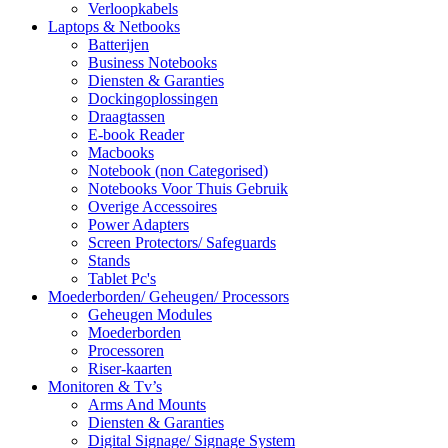
Verloopkabels
Laptops & Netbooks
Batterijen
Business Notebooks
Diensten & Garanties
Dockingoplossingen
Draagtassen
E-book Reader
Macbooks
Notebook (non Categorised)
Notebooks Voor Thuis Gebruik
Overige Accessoires
Power Adapters
Screen Protectors/ Safeguards
Stands
Tablet Pc's
Moederborden/ Geheugen/ Processors
Geheugen Modules
Moederborden
Processoren
Riser-kaarten
Monitoren & Tv’s
Arms And Mounts
Diensten & Garanties
Digital Signage/ Signage System