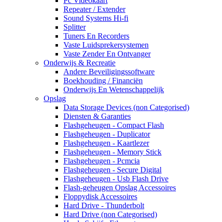
Pc Videokaart
Repeater / Extender
Sound Systems Hi-fi
Splitter
Tuners En Recorders
Vaste Luidsprekersystemen
Vaste Zender En Ontvanger
Onderwijs & Recreatie
Andere Beveiligingssoftware
Boekhouding / Financiën
Onderwijs En Wetenschappelijk
Opslag
Data Storage Devices (non Categorised)
Diensten & Garanties
Flashgeheugen - Compact Flash
Flashgeheugen - Duplicator
Flashgeheugen - Kaartlezer
Flashgeheugen - Memory Stick
Flashgeheugen - Pcmcia
Flashgeheugen - Secure Digital
Flashgeheugen - Usb Flash Drive
Flash-geheugen Opslag Accessoires
Floppydisk Accessoires
Hard Drive - Thunderbolt
Hard Drive (non Categorised)