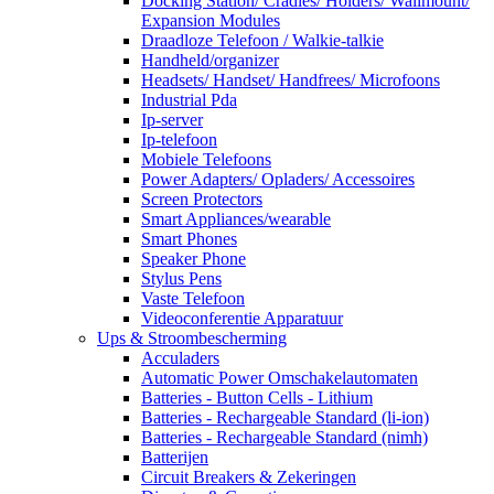
Docking Station/ Cradles/ Holders/ Wallmount/
Expansion Modules
Draadloze Telefoon / Walkie-talkie
Handheld/organizer
Headsets/ Handset/ Handfrees/ Microfoons
Industrial Pda
Ip-server
Ip-telefoon
Mobiele Telefoons
Power Adapters/ Opladers/ Accessoires
Screen Protectors
Smart Appliances/wearable
Smart Phones
Speaker Phone
Stylus Pens
Vaste Telefoon
Videoconferentie Apparatuur
Ups & Stroombescherming
Acculaders
Automatic Power Omschakelautomaten
Batteries - Button Cells - Lithium
Batteries - Rechargeable Standard (li-ion)
Batteries - Rechargeable Standard (nimh)
Batterijen
Circuit Breakers & Zekeringen