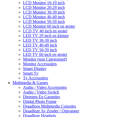
LCD Monitor 10-19 inch
LCD Monitor 20-29 inch
LCD Monitor 30-39 inch
LCD Monitor 40-49 inch
LCD Monitor 50-59 inch
LCD Monitor 60 inch en groter
LCD TV 40 inch en groter
LED TV 29 inch en kleiner
LED TV 30-39 inch
LED TV 40-49 inch
LED TV 50-59 inch
LED TV 60 inch en groter
Monitor (non Categorised)
Monitor Accessoires
Smart Display
Smart Tv
Tv Accessoires
Multimedia & Games
Audio / Video Accessories
Audio / Video Switch
Diensten En Garanties
Digital Photo Frame
Draadloos Multimedia Consoles
Draadloze Av Zender / Ontvanger
Draadloze Headsets