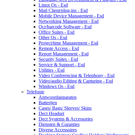
Linux Os - Esd
Mail Client/plug-ins - Esd
Mobile Device Management - Esd
Networking Management - Esd
Ocr/barcode Software - Esd
Office Suites - Esd
Other Os - Esd
Project/time Management - Esd
Remote Access - Esd
Report Management - Esd
Security Suites - Esd
Service & Support - Esd
Utilities - Esd
Video Conferencing & Telephony - Esd
Video/audio Editing & Capturing - Esd
Windows Os - Esd
Telefonie
Antwoordapparaten
Batterijen
Cases/ Bags/ Sleeves/ Skins
Dect Headset
Dect Systems & Accessories
Diensten & Garanties
Diverse Accessoires