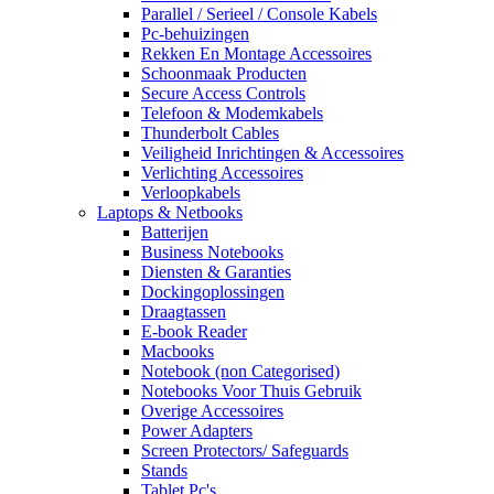
Parallel / Serieel / Console Kabels
Pc-behuizingen
Rekken En Montage Accessoires
Schoonmaak Producten
Secure Access Controls
Telefoon & Modemkabels
Thunderbolt Cables
Veiligheid Inrichtingen & Accessoires
Verlichting Accessoires
Verloopkabels
Laptops & Netbooks
Batterijen
Business Notebooks
Diensten & Garanties
Dockingoplossingen
Draagtassen
E-book Reader
Macbooks
Notebook (non Categorised)
Notebooks Voor Thuis Gebruik
Overige Accessoires
Power Adapters
Screen Protectors/ Safeguards
Stands
Tablet Pc's