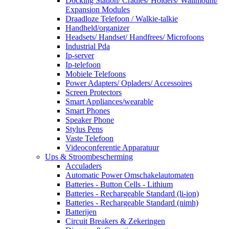
Docking Station/ Cradles/ Holders/ Wallmount/
Expansion Modules
Draadloze Telefoon / Walkie-talkie
Handheld/organizer
Headsets/ Handset/ Handfrees/ Microfoons
Industrial Pda
Ip-server
Ip-telefoon
Mobiele Telefoons
Power Adapters/ Opladers/ Accessoires
Screen Protectors
Smart Appliances/wearable
Smart Phones
Speaker Phone
Stylus Pens
Vaste Telefoon
Videoconferentie Apparatuur
Ups & Stroombescherming
Acculaders
Automatic Power Omschakelautomaten
Batteries - Button Cells - Lithium
Batteries - Rechargeable Standard (li-ion)
Batteries - Rechargeable Standard (nimh)
Batterijen
Circuit Breakers & Zekeringen