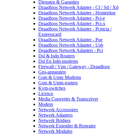
Diensten & Garanties
Draadloos Netwerk Adapter - Cf / Sd / Xd
Draadloos Netwerk Adapter - Homeplug
Draadloos Netwerk Adapter - Pci-e
Draadloos Netwerk Adapter - Pci-x
Draadloos Netwerk Adapter - Pcmcia /
Expresscard
Draadloos Netwerk Adapter - Poe
Draadloos Netwerk Adapter - Usb
Draadloos Netwerk Adapterr - Pci
Dsl & Isdn Routers
Dsl En Isdn-modems
Firewall / Vpn / Gateway - Draadloos
Gps-apparaten
Gsm & Umts Modems
Gsm & Umts-routers
Kvm-switches
Licence
Media Converter & Transceiver
Modem
Netwerk Accessoires
Netwerk Adapters
Netwerk Bridges
Netwerk Extender & Repeater
Netwerk Modules