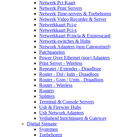
Netwerk Pci Kaart
Netwerk Print Servers
Netwerk Time-servers & Toebehoren
Netwerk Video Recorder & Server
Netwerkkaart Pci-e
Netwerkkaart Pci-x
Netwerkkaart Pcmcia & Expresscard
Netwerk-switches & Hubs
Network Adapters (non Categorised)
Patchpanelen
Power Over Ethernet (poe) Adapters
Print Server - Wireless
Repeater / Extender - Draadloze
Router - Dsl / Isdn - Draadloos
Router - Gsm / Umts - Draadloos
Router - Wireless
Routers
Splitters
Terminal & Console Servers
Usb & Firewire Hubs
Usb Network Adapters
Veiligheid Inrichtingen & Gateway
Digital Signage
Systemen
Toebehoren