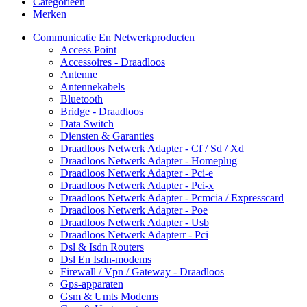
Categorieën
Merken
Communicatie En Netwerkproducten
Access Point
Accessoires - Draadloos
Antenne
Antennekabels
Bluetooth
Bridge - Draadloos
Data Switch
Diensten & Garanties
Draadloos Netwerk Adapter - Cf / Sd / Xd
Draadloos Netwerk Adapter - Homeplug
Draadloos Netwerk Adapter - Pci-e
Draadloos Netwerk Adapter - Pci-x
Draadloos Netwerk Adapter - Pcmcia / Expresscard
Draadloos Netwerk Adapter - Poe
Draadloos Netwerk Adapter - Usb
Draadloos Netwerk Adapterr - Pci
Dsl & Isdn Routers
Dsl En Isdn-modems
Firewall / Vpn / Gateway - Draadloos
Gps-apparaten
Gsm & Umts Modems