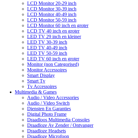
LCD Monitor 20-29 inch
LCD Monitor 30-39 inch
LCD Monitor 40-49 inch
LCD Monitor 50-59 inch
LCD Monitor 60 inch en groter
LCD TV 40 inch en groter
LED TV 29 inch en kleiner
LED TV 30-39 inch
LED TV 40-49 inch
LED TV 50-59 inch
LED TV 60 inch en groter
Monitor (non Categorised)
Monitor Accessoires
Smart Display
Smart Tv
Tv Accessoires
Multimedia & Games
Audio / Video Accessories
Audio / Video Switch
Diensten En Garanties
Digital Photo Frame
Draadloos Multimedia Consoles
Draadloze Av Zender / Ontvanger
Draadloze Headsets
Draadloze Microfoon