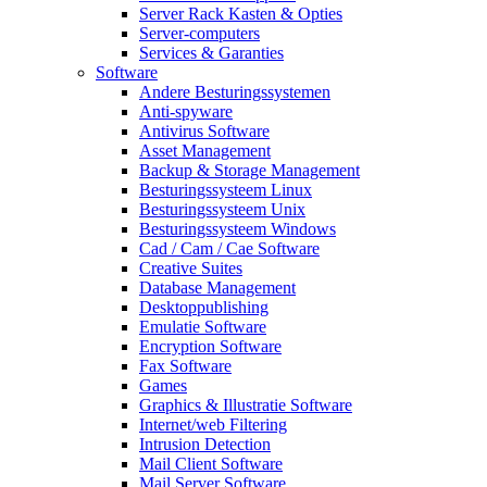
Server Rack Kasten & Opties
Server-computers
Services & Garanties
Software
Andere Besturingssystemen
Anti-spyware
Antivirus Software
Asset Management
Backup & Storage Management
Besturingssysteem Linux
Besturingssysteem Unix
Besturingssysteem Windows
Cad / Cam / Cae Software
Creative Suites
Database Management
Desktoppublishing
Emulatie Software
Encryption Software
Fax Software
Games
Graphics & Illustratie Software
Internet/web Filtering
Intrusion Detection
Mail Client Software
Mail Server Software