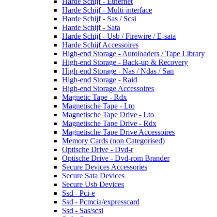
Harde Schijf - Ethernet
Harde Schijf - Multi-interface
Harde Schijf - Sas / Scsi
Harde Schijf - Sata
Harde Schijf - Usb / Firewire / E-sata
Harde Schijf Accessoires
High-end Storage - Autoloaders / Tape Library
High-end Storage - Back-up & Recovery
High-end Storage - Nas / Ndas / San
High-end Storage - Raid
High-end Storage Accessoires
Magnetic Tape - Rdx
Magnetische Tape - Lto
Magnetische Tape Drive - Lto
Magnetische Tape Drive - Rdx
Magnetische Tape Drive Accessoires
Memory Cards (non Categorised)
Optische Drive - Dvd-r
Optische Drive - Dvd-rom Brander
Secure Devices Accessories
Secure Sata Devices
Secure Usb Devices
Ssd - Pci-e
Ssd - Pcmcia/expresscard
Ssd - Sas/scsi