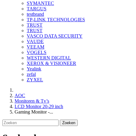
SYMANTEC
TARGUS
testbrand
TP-LINK TECHNOLOGIES
TRUST
TRUST
VASCO DATA SECURITY
VAUDE
VEEAM
VOGELS
WESTERN DIGITAL
XEROX & VISIONEER
Yealink
zefal
ZYXEL
AOC
Monitoren & Tv’s
LCD Monitor 20-29 inch
Gaming Monitor -...
Zoeken