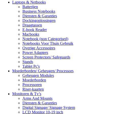
Laptops & Netbooks
Batterijen
Business Notebooks
Diensten & Garanties
Dockingoplossingen
Draagtassen
E-book Reader
Macbooks
Notebook (non Categorised)
Notebooks Voor Thuis Gebruik
Overige Accessoires
Power Adapters
Screen Protectors/ Safeguards
Stands
Tablet Pc's
Moederborden/ Geheugen/ Processors
Geheugen Modules
Moederborden
Processoren
Riser-kaarten
Monitoren & Tv’s
Arms And Mounts
Diensten & Garanties
Digital Signage/ Signage System
LCD Monitor 10-19 inch