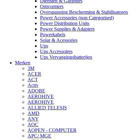
Diensten & Garanties
Omvormers
Overspanning Bescherming & Stabilisatoren
Power Accessories (non Categorised)
Power Distribution Units
Power Supplies & Adapters
Powerkabels
Solar & Acessories
Ups
Ups Accessoires
Ups Vervangingsbatterijen
Merken
3M
ACER
ACT
Activ
ADOBE
AEROHIVE
AEROHIVE
ALLIED TELESIS
AMD
ANY
AOC
AOPEN - COMPUTER
APC/ MGE