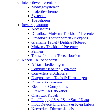
Interactieve Presentatie
Montagesystemen
Projectieschermen
Systemen
Toebehoren
Invoerapparatuur
Accessoires
Draadloze Muizen / Trackball / Presenter
Draadloze Toetsenborden / Keypads
Grafische Tablet / Digitale Notepad
Muizen / Trackball / Presenter
Pennen
Toetsenborden / Toetsenborden
Kabels En Toebehoren
Afstandsbedieningen
Computer Koeling Systemen
Converters & Adapters
Diagnostische Tools & Uitrustingen
Diverse Accessoires
Electronic Components
Firewire En Usb-kabel
Glasvezel Kabels
Ide / Floppy / Scsi / Sas / Sata / Esata
Input Device Uitbreiding & Kvm-kabels
Netwerken Ethernet-kabels