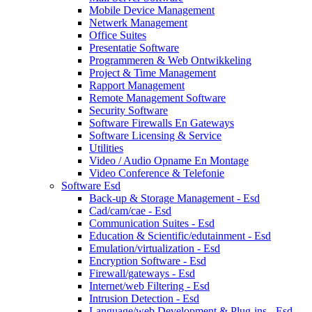
Mobile Device Management
Netwerk Management
Office Suites
Presentatie Software
Programmeren & Web Ontwikkeling
Project & Time Management
Rapport Management
Remote Management Software
Security Software
Software Firewalls En Gateways
Software Licensing & Service
Utilities
Video / Audio Opname En Montage
Video Conference & Telefonie
Software Esd
Back-up & Storage Management - Esd
Cad/cam/cae - Esd
Communication Suites - Esd
Education & Scientific/edutainment - Esd
Emulation/virtualization - Esd
Encryption Software - Esd
Firewall/gateways - Esd
Internet/web Filtering - Esd
Intrusion Detection - Esd
Language/web Development & Plug-ins - Esd