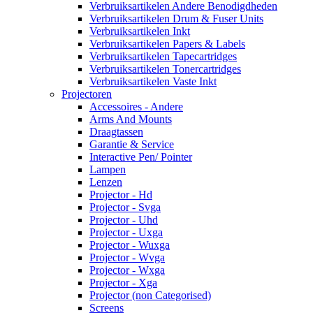
Verbruiksartikelen Andere Benodigdheden
Verbruiksartikelen Drum & Fuser Units
Verbruiksartikelen Inkt
Verbruiksartikelen Papers & Labels
Verbruiksartikelen Tapecartridges
Verbruiksartikelen Tonercartridges
Verbruiksartikelen Vaste Inkt
Projectoren
Accessoires - Andere
Arms And Mounts
Draagtassen
Garantie & Service
Interactive Pen/ Pointer
Lampen
Lenzen
Projector - Hd
Projector - Svga
Projector - Uhd
Projector - Uxga
Projector - Wuxga
Projector - Wvga
Projector - Wxga
Projector - Xga
Projector (non Categorised)
Screens