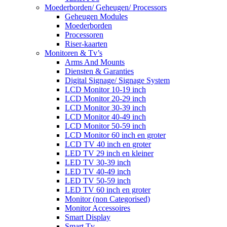
Moederborden/ Geheugen/ Processors
Geheugen Modules
Moederborden
Processoren
Riser-kaarten
Monitoren & Tv’s
Arms And Mounts
Diensten & Garanties
Digital Signage/ Signage System
LCD Monitor 10-19 inch
LCD Monitor 20-29 inch
LCD Monitor 30-39 inch
LCD Monitor 40-49 inch
LCD Monitor 50-59 inch
LCD Monitor 60 inch en groter
LCD TV 40 inch en groter
LED TV 29 inch en kleiner
LED TV 30-39 inch
LED TV 40-49 inch
LED TV 50-59 inch
LED TV 60 inch en groter
Monitor (non Categorised)
Monitor Accessoires
Smart Display
Smart Tv