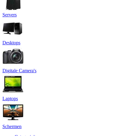
Servers
Desktops
Digitale Camera's
Laptops
Schermen