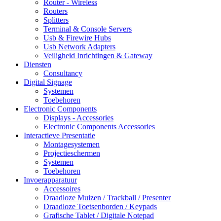
Router - Wireless
Routers
Splitters
Terminal & Console Servers
Usb & Firewire Hubs
Usb Network Adapters
Veiligheid Inrichtingen & Gateway
Diensten
Consultancy
Digital Signage
Systemen
Toebehoren
Electronic Components
Displays - Accessories
Electronic Components Accessories
Interactieve Presentatie
Montagesystemen
Projectieschermen
Systemen
Toebehoren
Invoerapparatuur
Accessoires
Draadloze Muizen / Trackball / Presenter
Draadloze Toetsenborden / Keypads
Grafische Tablet / Digitale Notepad