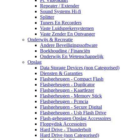
Pc Videokaart
Repeater / Extender
Sound Systems Hi-fi
Splitter
Tuners En Recorders
Vaste Luidsprekersystemen
Vaste Zender En Ontvanger
Onderwijs & Recreatie
Andere Beveiligingssoftware
Boekhouding / Financiën
Onderwijs En Wetenschappelijk
Opslag
Data Storage Devices (non Categorised)
Diensten & Garanties
Flashgeheugen - Compact Flash
Flashgeheugen - Duplicator
Flashgeheugen - Kaartlezer
Flashgeheugen - Memory Stick
Flashgeheugen - Pcmcia
Flashgeheugen - Secure Digital
Flashgeheugen - Usb Flash Drive
Flash-geheugen Opslag Accessoires
Floppydisk Accessoires
Hard Drive - Thunderbolt
Hard Drive (non Categorised)