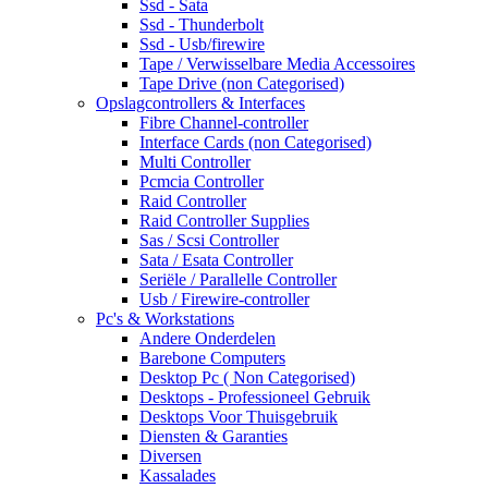
Ssd - Sata
Ssd - Thunderbolt
Ssd - Usb/firewire
Tape / Verwisselbare Media Accessoires
Tape Drive (non Categorised)
Opslagcontrollers & Interfaces
Fibre Channel-controller
Interface Cards (non Categorised)
Multi Controller
Pcmcia Controller
Raid Controller
Raid Controller Supplies
Sas / Scsi Controller
Sata / Esata Controller
Seriële / Parallelle Controller
Usb / Firewire-controller
Pc's & Workstations
Andere Onderdelen
Barebone Computers
Desktop Pc ( Non Categorised)
Desktops - Professioneel Gebruik
Desktops Voor Thuisgebruik
Diensten & Garanties
Diversen
Kassalades