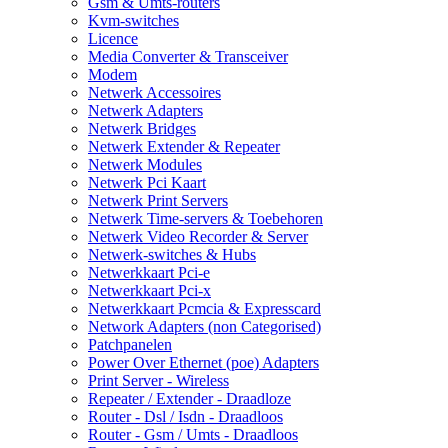
Gsm & Umts-routers
Kvm-switches
Licence
Media Converter & Transceiver
Modem
Netwerk Accessoires
Netwerk Adapters
Netwerk Bridges
Netwerk Extender & Repeater
Netwerk Modules
Netwerk Pci Kaart
Netwerk Print Servers
Netwerk Time-servers & Toebehoren
Netwerk Video Recorder & Server
Netwerk-switches & Hubs
Netwerkkaart Pci-e
Netwerkkaart Pci-x
Netwerkkaart Pcmcia & Expresscard
Network Adapters (non Categorised)
Patchpanelen
Power Over Ethernet (poe) Adapters
Print Server - Wireless
Repeater / Extender - Draadloze
Router - Dsl / Isdn - Draadloos
Router - Gsm / Umts - Draadloos