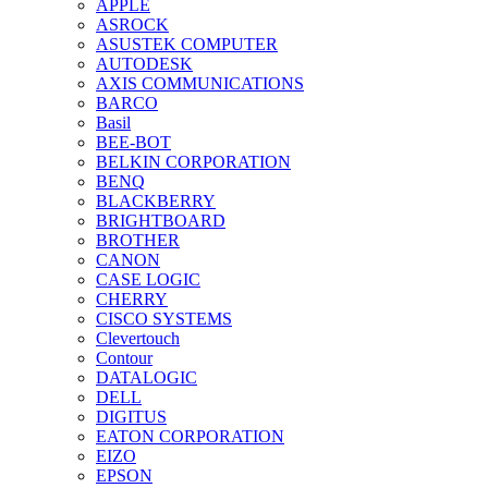
APPLE
ASROCK
ASUSTEK COMPUTER
AUTODESK
AXIS COMMUNICATIONS
BARCO
Basil
BEE-BOT
BELKIN CORPORATION
BENQ
BLACKBERRY
BRIGHTBOARD
BROTHER
CANON
CASE LOGIC
CHERRY
CISCO SYSTEMS
Clevertouch
Contour
DATALOGIC
DELL
DIGITUS
EATON CORPORATION
EIZO
EPSON