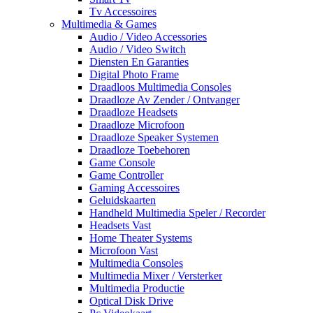
Tv Accessoires
Multimedia & Games
Audio / Video Accessories
Audio / Video Switch
Diensten En Garanties
Digital Photo Frame
Draadloos Multimedia Consoles
Draadloze Av Zender / Ontvanger
Draadloze Headsets
Draadloze Microfoon
Draadloze Speaker Systemen
Draadloze Toebehoren
Game Console
Game Controller
Gaming Accessoires
Geluidskaarten
Handheld Multimedia Speler / Recorder
Headsets Vast
Home Theater Systems
Microfoon Vast
Multimedia Consoles
Multimedia Mixer / Versterker
Multimedia Productie
Optical Disk Drive