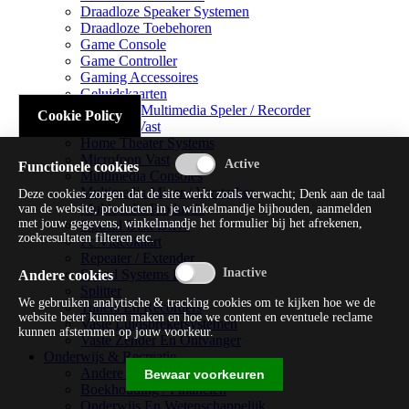
Draadloze Speaker Systemen
Draadloze Toebehoren
Game Console
Game Controller
Gaming Accessoires
Geluidskaarten
Handheld Multimedia Speler / Recorder
Cookie Policy
Headsets Vast
Home Theater Systems
Microfoon Vast
Functionele cookies
Multimedia Consoles
Multimedia Mixer / Versterker
Deze cookies zorgen dat de site werkt zoals verwacht; Denk aan de taal
Multimedia Productie
van de website, producten in je winkelmandje bijhouden, aanmelden
met jouw gegevens, winkelmandje het formulier bij het afrekenen,
Optical Disk Drive
zoekresultaten filteren etc.
Pc Videokaart
Repeater / Extender
Sound Systems Hi-fi
Andere cookies
Splitter
We gebruiken analytische & tracking cookies om te kijken hoe we de
Tuners En Recorders
website beter kunnen maken en hoe we content en eventuele reclame
Vaste Luidsprekersystemen
kunnen afstemmen op jouw voorkeur.
Vaste Zender En Ontvanger
Onderwijs & Recreatie
Andere Beveiligingssoftware
Bewaar voorkeuren
Boekhouding / Financiën
Onderwijs En Wetenschappelijk