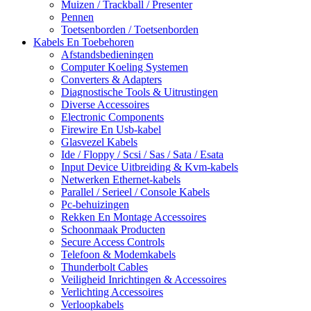
Muizen / Trackball / Presenter
Pennen
Toetsenborden / Toetsenborden
Kabels En Toebehoren
Afstandsbedieningen
Computer Koeling Systemen
Converters & Adapters
Diagnostische Tools & Uitrustingen
Diverse Accessoires
Electronic Components
Firewire En Usb-kabel
Glasvezel Kabels
Ide / Floppy / Scsi / Sas / Sata / Esata
Input Device Uitbreiding & Kvm-kabels
Netwerken Ethernet-kabels
Parallel / Serieel / Console Kabels
Pc-behuizingen
Rekken En Montage Accessoires
Schoonmaak Producten
Secure Access Controls
Telefoon & Modemkabels
Thunderbolt Cables
Veiligheid Inrichtingen & Accessoires
Verlichting Accessoires
Verloopkabels