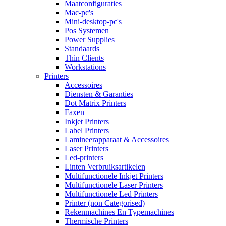
Maatconfiguraties
Mac-pc's
Mini-desktop-pc's
Pos Systemen
Power Supplies
Standaards
Thin Clients
Workstations
Printers
Accessoires
Diensten & Garanties
Dot Matrix Printers
Faxen
Inkjet Printers
Label Printers
Lamineerapparaat & Accessoires
Laser Printers
Led-printers
Linten Verbruiksartikelen
Multifunctionele Inkjet Printers
Multifunctionele Laser Printers
Multifunctionele Led Printers
Printer (non Categorised)
Rekenmachines En Typemachines
Thermische Printers