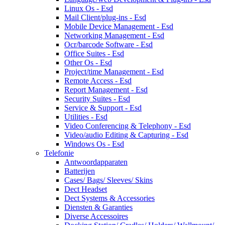
Linux Os - Esd
Mail Client/plug-ins - Esd
Mobile Device Management - Esd
Networking Management - Esd
Ocr/barcode Software - Esd
Office Suites - Esd
Other Os - Esd
Project/time Management - Esd
Remote Access - Esd
Report Management - Esd
Security Suites - Esd
Service & Support - Esd
Utilities - Esd
Video Conferencing & Telephony - Esd
Video/audio Editing & Capturing - Esd
Windows Os - Esd
Telefonie
Antwoordapparaten
Batterijen
Cases/ Bags/ Sleeves/ Skins
Dect Headset
Dect Systems & Accessories
Diensten & Garanties
Diverse Accessoires