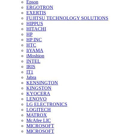
Epson
ERGOTRON
EXERTIS
FUJITSU TECHNOLOGY SOLUTIONS
HIPPUS
HITACHI
HP
HP INC
HTC
IiYAMA
iMoshion
INTEL
IRIS
IT1
Jabra
KENSINGTON
KINGSTON
KYOCERA
LENOVO
LG ELECTRONICS
LOGITECH
MATROX
McAfee LIC
MICROSOFT
MICROSOFT