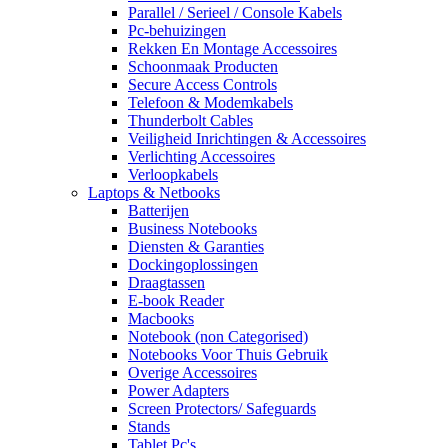
Parallel / Serieel / Console Kabels
Pc-behuizingen
Rekken En Montage Accessoires
Schoonmaak Producten
Secure Access Controls
Telefoon & Modemkabels
Thunderbolt Cables
Veiligheid Inrichtingen & Accessoires
Verlichting Accessoires
Verloopkabels
Laptops & Netbooks
Batterijen
Business Notebooks
Diensten & Garanties
Dockingoplossingen
Draagtassen
E-book Reader
Macbooks
Notebook (non Categorised)
Notebooks Voor Thuis Gebruik
Overige Accessoires
Power Adapters
Screen Protectors/ Safeguards
Stands
Tablet Pc's