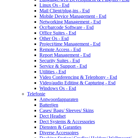
Linux Os - Esd
Mail Client/plug-ins - Esd
Mobile Device Management - Esd
Networking Management - Esd
Ocr/barcode Software - Esd
Office Suites - Esd
Other Os - Esd
Project/time Management - Esd
Remote Access - Esd
Report Management - Esd
Security Suites - Esd
Service & Support - Esd
Utilities - Esd
Video Conferencing & Telephony - Esd
Video/audio Editing & Capturing - Esd
Windows Os - Esd
Telefonie
Antwoordapparaten
Batterijen
Cases/ Bags/ Sleeves/ Skins
Dect Headset
Dect Systems & Accessories
Diensten & Garanties
Diverse Accessoires