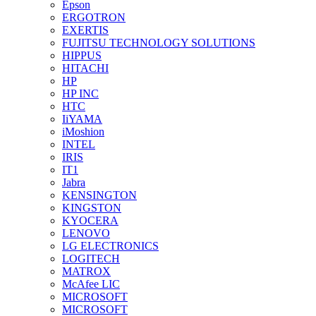
Epson
ERGOTRON
EXERTIS
FUJITSU TECHNOLOGY SOLUTIONS
HIPPUS
HITACHI
HP
HP INC
HTC
IiYAMA
iMoshion
INTEL
IRIS
IT1
Jabra
KENSINGTON
KINGSTON
KYOCERA
LENOVO
LG ELECTRONICS
LOGITECH
MATROX
McAfee LIC
MICROSOFT
MICROSOFT