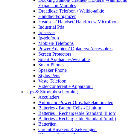
Docking Station/ Cradles/ Holders/ Wallmount/
Expansion Modules
Draadloze Telefoon / Walkie-talkie
Handheld/organizer
Headsets/ Handset/ Handfrees/ Microfoons
Industrial Pda
Ip-server
Ip-telefoon
Mobiele Telefoons
Power Adapters/ Opladers/ Accessoires
Screen Protectors
Smart Appliances/wearable
Smart Phones
Speaker Phone
Stylus Pens
Vaste Telefoon
Videoconferentie Apparatuur
Ups & Stroombescherming
Acculaders
Automatic Power Omschakelautomaten
Batteries - Button Cells - Lithium
Batteries - Rechargeable Standard (li-ion)
Batteries - Rechargeable Standard (nimh)
Batterijen
Circuit Breakers & Zekeringen