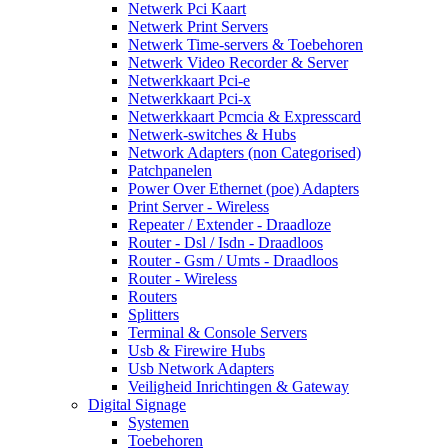
Netwerk Pci Kaart
Netwerk Print Servers
Netwerk Time-servers & Toebehoren
Netwerk Video Recorder & Server
Netwerkkaart Pci-e
Netwerkkaart Pci-x
Netwerkkaart Pcmcia & Expresscard
Netwerk-switches & Hubs
Network Adapters (non Categorised)
Patchpanelen
Power Over Ethernet (poe) Adapters
Print Server - Wireless
Repeater / Extender - Draadloze
Router - Dsl / Isdn - Draadloos
Router - Gsm / Umts - Draadloos
Router - Wireless
Routers
Splitters
Terminal & Console Servers
Usb & Firewire Hubs
Usb Network Adapters
Veiligheid Inrichtingen & Gateway
Digital Signage
Systemen
Toebehoren