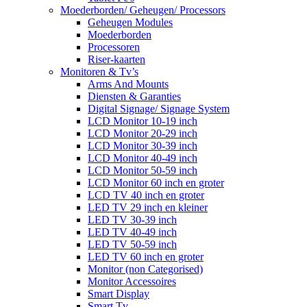
Moederborden/ Geheugen/ Processors
Geheugen Modules
Moederborden
Processoren
Riser-kaarten
Monitoren & Tv’s
Arms And Mounts
Diensten & Garanties
Digital Signage/ Signage System
LCD Monitor 10-19 inch
LCD Monitor 20-29 inch
LCD Monitor 30-39 inch
LCD Monitor 40-49 inch
LCD Monitor 50-59 inch
LCD Monitor 60 inch en groter
LCD TV 40 inch en groter
LED TV 29 inch en kleiner
LED TV 30-39 inch
LED TV 40-49 inch
LED TV 50-59 inch
LED TV 60 inch en groter
Monitor (non Categorised)
Monitor Accessoires
Smart Display
Smart Tv