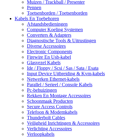
Muizen / Trackball / Presenter
Pennen
Toetsenborden / Toetsenborden
Kabels En Toebehoren
Afstandsbedieningen
Computer Koeling Systemen
Converters & Adapters
Diagnostische Tools & Uitrustingen
Diverse Accessoires
Electronic Components
Firewire En Usb-kabel
Glasvezel Kabels
Ide / Floppy / Scsi / Sas / Sata / Esata
Input Device Uitbreiding & Kvm-kabels
Netwerken Ethernet-kabels
Parallel / Serieel / Console Kabels
Pc-behuizingen
Rekken En Montage Accessoires
Schoonmaak Producten
Secure Access Controls
Telefoon & Modemkabels
Thunderbolt Cables
Veiligheid Inrichtingen & Accessoires
Verlichting Accessoires
Verloopkabels