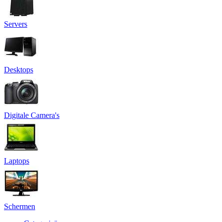
Servers
Desktops
Digitale Camera's
Laptops
Schermen