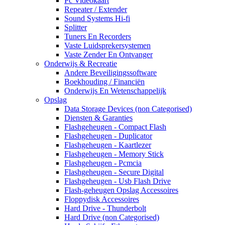
Pc Videokaart
Repeater / Extender
Sound Systems Hi-fi
Splitter
Tuners En Recorders
Vaste Luidsprekersystemen
Vaste Zender En Ontvanger
Onderwijs & Recreatie
Andere Beveiligingssoftware
Boekhouding / Financiën
Onderwijs En Wetenschappelijk
Opslag
Data Storage Devices (non Categorised)
Diensten & Garanties
Flashgeheugen - Compact Flash
Flashgeheugen - Duplicator
Flashgeheugen - Kaartlezer
Flashgeheugen - Memory Stick
Flashgeheugen - Pcmcia
Flashgeheugen - Secure Digital
Flashgeheugen - Usb Flash Drive
Flash-geheugen Opslag Accessoires
Floppydisk Accessoires
Hard Drive - Thunderbolt
Hard Drive (non Categorised)