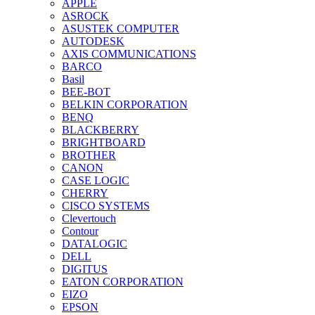
APPLE
ASROCK
ASUSTEK COMPUTER
AUTODESK
AXIS COMMUNICATIONS
BARCO
Basil
BEE-BOT
BELKIN CORPORATION
BENQ
BLACKBERRY
BRIGHTBOARD
BROTHER
CANON
CASE LOGIC
CHERRY
CISCO SYSTEMS
Clevertouch
Contour
DATALOGIC
DELL
DIGITUS
EATON CORPORATION
EIZO
EPSON