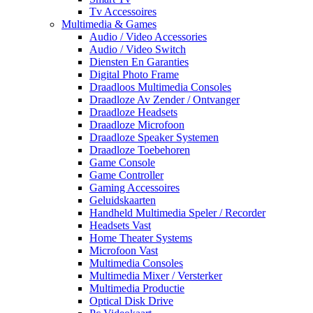
Tv Accessoires
Multimedia & Games
Audio / Video Accessories
Audio / Video Switch
Diensten En Garanties
Digital Photo Frame
Draadloos Multimedia Consoles
Draadloze Av Zender / Ontvanger
Draadloze Headsets
Draadloze Microfoon
Draadloze Speaker Systemen
Draadloze Toebehoren
Game Console
Game Controller
Gaming Accessoires
Geluidskaarten
Handheld Multimedia Speler / Recorder
Headsets Vast
Home Theater Systems
Microfoon Vast
Multimedia Consoles
Multimedia Mixer / Versterker
Multimedia Productie
Optical Disk Drive