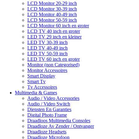
LCD Monitor 20-29 inch
LCD Monitor 30-39 inch
LCD Monitor 40-49 inch
LCD Monitor 50-59 inch
LCD Monitor 60 inch en groter
LCD TV 40 inch en groter
LED TV 29 inch en kleiner
LED TV 30-39 inch
LED TV 40-49 inch
LED TV 50-59 inch
LED TV 60 inch en groter
Monitor (non Categorised)
Monitor Accessoires
Smart Display
Smart Tv
Tv Accessoires
Multimedia & Games
Audio / Video Accessories
Audio / Video Switch
Diensten En Garanties
Digital Photo Frame
Draadloos Multimedia Consoles
Draadloze Av Zender / Ontvanger
Draadloze Headsets
Draadloze Microfoon