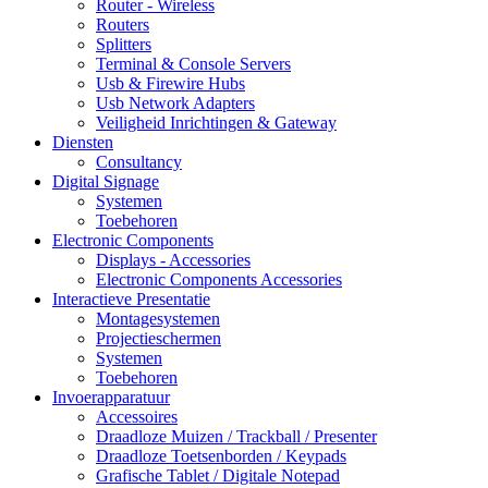
Router - Wireless
Routers
Splitters
Terminal & Console Servers
Usb & Firewire Hubs
Usb Network Adapters
Veiligheid Inrichtingen & Gateway
Diensten
Consultancy
Digital Signage
Systemen
Toebehoren
Electronic Components
Displays - Accessories
Electronic Components Accessories
Interactieve Presentatie
Montagesystemen
Projectieschermen
Systemen
Toebehoren
Invoerapparatuur
Accessoires
Draadloze Muizen / Trackball / Presenter
Draadloze Toetsenborden / Keypads
Grafische Tablet / Digitale Notepad