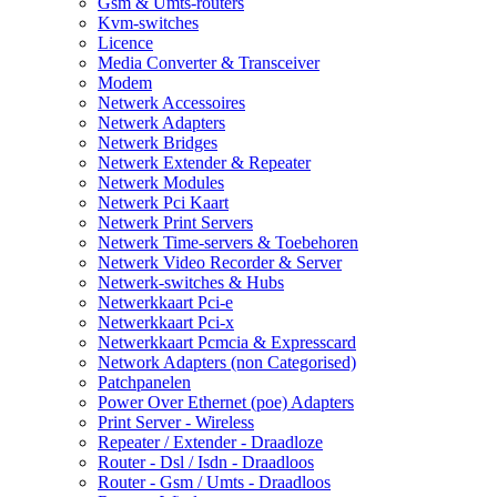
Gsm & Umts-routers
Kvm-switches
Licence
Media Converter & Transceiver
Modem
Netwerk Accessoires
Netwerk Adapters
Netwerk Bridges
Netwerk Extender & Repeater
Netwerk Modules
Netwerk Pci Kaart
Netwerk Print Servers
Netwerk Time-servers & Toebehoren
Netwerk Video Recorder & Server
Netwerk-switches & Hubs
Netwerkkaart Pci-e
Netwerkkaart Pci-x
Netwerkkaart Pcmcia & Expresscard
Network Adapters (non Categorised)
Patchpanelen
Power Over Ethernet (poe) Adapters
Print Server - Wireless
Repeater / Extender - Draadloze
Router - Dsl / Isdn - Draadloos
Router - Gsm / Umts - Draadloos