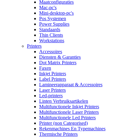
Maatconfiguraties
Mac-pc's
Mini-desktop-pc's
Pos Systemen
Power Supplies
Standaards
Thin Clients
Workstations
Printers
Accessoires
Diensten & Garanties
Dot Matrix Printers
Faxen
Inkjet Printers
Label Printers
Lamineerapparaat & Accessoires
Laser Printers
Led-printers
Linten Verbruiksartikelen
Multifunctionele Inkjet Printers
Multifunctionele Laser Printers
Multifunctionele Led Printers
Printer (non Categorised)
Rekenmachines En Typemachines
Thermische Printers