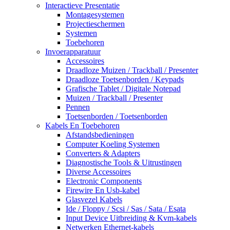
Interactieve Presentatie
Montagesystemen
Projectieschermen
Systemen
Toebehoren
Invoerapparatuur
Accessoires
Draadloze Muizen / Trackball / Presenter
Draadloze Toetsenborden / Keypads
Grafische Tablet / Digitale Notepad
Muizen / Trackball / Presenter
Pennen
Toetsenborden / Toetsenborden
Kabels En Toebehoren
Afstandsbedieningen
Computer Koeling Systemen
Converters & Adapters
Diagnostische Tools & Uitrustingen
Diverse Accessoires
Electronic Components
Firewire En Usb-kabel
Glasvezel Kabels
Ide / Floppy / Scsi / Sas / Sata / Esata
Input Device Uitbreiding & Kvm-kabels
Netwerken Ethernet-kabels