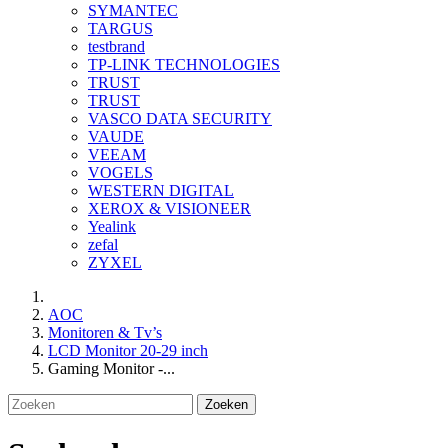
SYMANTEC
TARGUS
testbrand
TP-LINK TECHNOLOGIES
TRUST
TRUST
VASCO DATA SECURITY
VAUDE
VEEAM
VOGELS
WESTERN DIGITAL
XEROX & VISIONEER
Yealink
zefal
ZYXEL
AOC
Monitoren & Tv’s
LCD Monitor 20-29 inch
Gaming Monitor -...
Zoeken