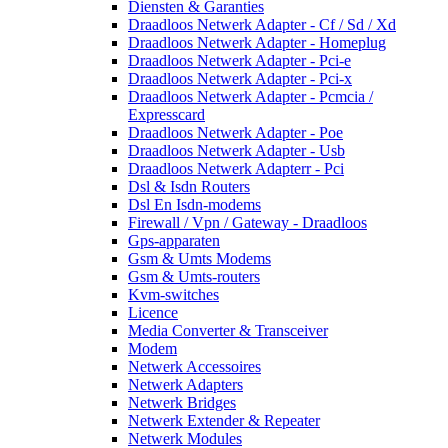
Diensten & Garanties
Draadloos Netwerk Adapter - Cf / Sd / Xd
Draadloos Netwerk Adapter - Homeplug
Draadloos Netwerk Adapter - Pci-e
Draadloos Netwerk Adapter - Pci-x
Draadloos Netwerk Adapter - Pcmcia /
Expresscard
Draadloos Netwerk Adapter - Poe
Draadloos Netwerk Adapter - Usb
Draadloos Netwerk Adapterr - Pci
Dsl & Isdn Routers
Dsl En Isdn-modems
Firewall / Vpn / Gateway - Draadloos
Gps-apparaten
Gsm & Umts Modems
Gsm & Umts-routers
Kvm-switches
Licence
Media Converter & Transceiver
Modem
Netwerk Accessoires
Netwerk Adapters
Netwerk Bridges
Netwerk Extender & Repeater
Netwerk Modules