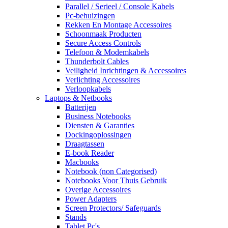
Parallel / Serieel / Console Kabels
Pc-behuizingen
Rekken En Montage Accessoires
Schoonmaak Producten
Secure Access Controls
Telefoon & Modemkabels
Thunderbolt Cables
Veiligheid Inrichtingen & Accessoires
Verlichting Accessoires
Verloopkabels
Laptops & Netbooks
Batterijen
Business Notebooks
Diensten & Garanties
Dockingoplossingen
Draagtassen
E-book Reader
Macbooks
Notebook (non Categorised)
Notebooks Voor Thuis Gebruik
Overige Accessoires
Power Adapters
Screen Protectors/ Safeguards
Stands
Tablet Pc's