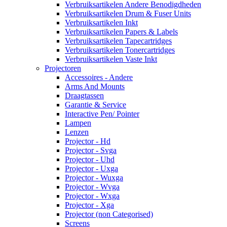
Verbruiksartikelen Andere Benodigdheden
Verbruiksartikelen Drum & Fuser Units
Verbruiksartikelen Inkt
Verbruiksartikelen Papers & Labels
Verbruiksartikelen Tapecartridges
Verbruiksartikelen Tonercartridges
Verbruiksartikelen Vaste Inkt
Projectoren
Accessoires - Andere
Arms And Mounts
Draagtassen
Garantie & Service
Interactive Pen/ Pointer
Lampen
Lenzen
Projector - Hd
Projector - Svga
Projector - Uhd
Projector - Uxga
Projector - Wuxga
Projector - Wvga
Projector - Wxga
Projector - Xga
Projector (non Categorised)
Screens