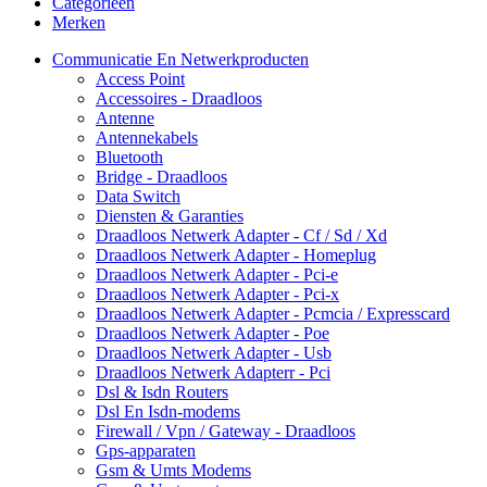
Categorieën
Merken
Communicatie En Netwerkproducten
Access Point
Accessoires - Draadloos
Antenne
Antennekabels
Bluetooth
Bridge - Draadloos
Data Switch
Diensten & Garanties
Draadloos Netwerk Adapter - Cf / Sd / Xd
Draadloos Netwerk Adapter - Homeplug
Draadloos Netwerk Adapter - Pci-e
Draadloos Netwerk Adapter - Pci-x
Draadloos Netwerk Adapter - Pcmcia / Expresscard
Draadloos Netwerk Adapter - Poe
Draadloos Netwerk Adapter - Usb
Draadloos Netwerk Adapterr - Pci
Dsl & Isdn Routers
Dsl En Isdn-modems
Firewall / Vpn / Gateway - Draadloos
Gps-apparaten
Gsm & Umts Modems