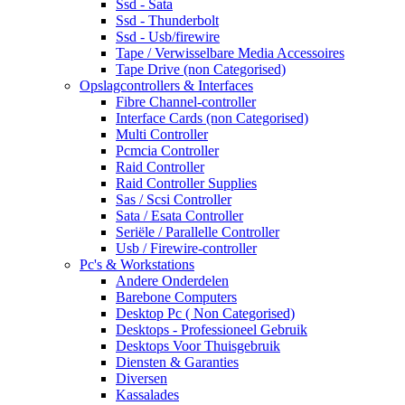
Ssd - Sata
Ssd - Thunderbolt
Ssd - Usb/firewire
Tape / Verwisselbare Media Accessoires
Tape Drive (non Categorised)
Opslagcontrollers & Interfaces
Fibre Channel-controller
Interface Cards (non Categorised)
Multi Controller
Pcmcia Controller
Raid Controller
Raid Controller Supplies
Sas / Scsi Controller
Sata / Esata Controller
Seriële / Parallelle Controller
Usb / Firewire-controller
Pc's & Workstations
Andere Onderdelen
Barebone Computers
Desktop Pc ( Non Categorised)
Desktops - Professioneel Gebruik
Desktops Voor Thuisgebruik
Diensten & Garanties
Diversen
Kassalades