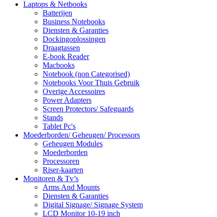
Laptops & Netbooks
Batterijen
Business Notebooks
Diensten & Garanties
Dockingoplossingen
Draagtassen
E-book Reader
Macbooks
Notebook (non Categorised)
Notebooks Voor Thuis Gebruik
Overige Accessoires
Power Adapters
Screen Protectors/ Safeguards
Stands
Tablet Pc's
Moederborden/ Geheugen/ Processors
Geheugen Modules
Moederborden
Processoren
Riser-kaarten
Monitoren & Tv’s
Arms And Mounts
Diensten & Garanties
Digital Signage/ Signage System
LCD Monitor 10-19 inch