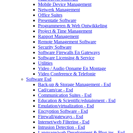
Mobile Device Management
Netwerk Management
Office Suites
Presentatie Software
Programmeren & Web Ontwikkeling
Project & Time Management
Rapport Management
Remote Management Software
Security Software
Software Firewalls En Gateways
Software Licensing & Service
Utilities
Video / Audio Opname En Montage
Video Conference & Telefonie
Software Esd
Back-up & Storage Management - Esd
Cad/cam/cae - Esd
Communication Suites - Esd
Education & Scientific/edutainment - Esd
Emulation/virtualization - Esd
Encryption Software - Esd
Firewall/gateways - Esd
Internet/web Filtering - Esd
Intrusion Detection - Esd
Language/web Development & Plug-ins - Esd