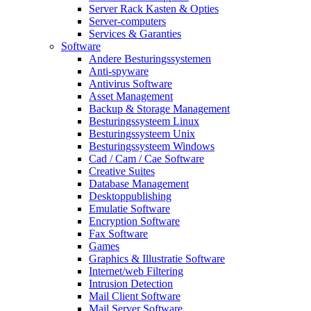
Server Rack Kasten & Opties
Server-computers
Services & Garanties
Software
Andere Besturingssystemen
Anti-spyware
Antivirus Software
Asset Management
Backup & Storage Management
Besturingssysteem Linux
Besturingssysteem Unix
Besturingssysteem Windows
Cad / Cam / Cae Software
Creative Suites
Database Management
Desktoppublishing
Emulatie Software
Encryption Software
Fax Software
Games
Graphics & Illustratie Software
Internet/web Filtering
Intrusion Detection
Mail Client Software
Mail Server Software