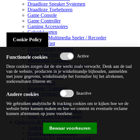
Draadloze Speaker Systemen
Draadloze Toebehoren
Game Console
Game Controller
Gaming Accessoires
Geluidskaarten
Handheld Multimedia Speler / Recorder
Cookie Policy
Headsets Vast
Home Theater Systems
Microfoon Vast
Functionele cookies
Multimedia Consoles
Multimedia Mixer / Versterker
Deze cookies zorgen dat de site werkt zoals verwacht; Denk aan de taal
Multimedia Productie
van de website, producten in je winkelmandje bijhouden, aanmelden
met jouw gegevens, winkelmandje het formulier bij het afrekenen,
Optical Disk Drive
zoekresultaten filteren etc.
Pc Videokaart
Repeater / Extender
Sound Systems Hi-fi
Andere cookies
Splitter
We gebruiken analytische & tracking cookies om te kijken hoe we de
Tuners En Recorders
website beter kunnen maken en hoe we content en eventuele reclame
Vaste Luidsprekersystemen
kunnen afstemmen op jouw voorkeur.
Vaste Zender En Ontvanger
Onderwijs & Recreatie
Andere Beveiligingssoftware
Bewaar voorkeuren
Boekhouding / Financiën
Onderwijs En Wetenschappelijk