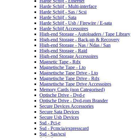
Harde Schijf - Ethernet
Harde Schijf - Multi-interface
Harde Schijf - Sas / Scsi
Harde Schijf - Sata
Harde Schijf - Usb / Firewire / E-sata
Harde Schijf Accessoires
High-end Storage - Autoloaders / Tape Library
High-end Storage - Back-up & Recovery
High-end Storage - Nas / Ndas / San
High-end Storage - Raid
High-end Storage Accessoires
Magnetic Tape - Rdx
Magnetische Tape - Lto
Magnetische Tape Drive - Lto
Magnetische Tape Drive - Rdx
Magnetische Tape Drive Accessoires
Memory Cards (non Categorised)
Optische Drive - Dvd-r
Optische Drive - Dvd-rom Brander
Secure Devices Accessories
Secure Sata Devices
Secure Usb Devices
Ssd - Pci-e
Ssd - Pcmcia/expresscard
Ssd - Sas/scsi