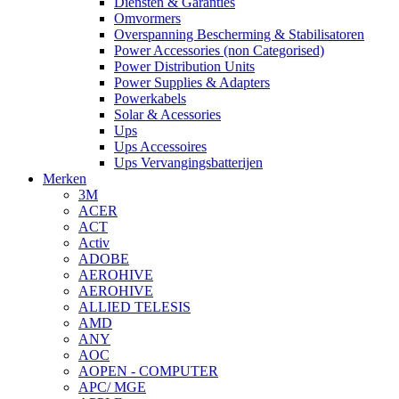
Diensten & Garanties
Omvormers
Overspanning Bescherming & Stabilisatoren
Power Accessories (non Categorised)
Power Distribution Units
Power Supplies & Adapters
Powerkabels
Solar & Acessories
Ups
Ups Accessoires
Ups Vervangingsbatterijen
Merken
3M
ACER
ACT
Activ
ADOBE
AEROHIVE
AEROHIVE
ALLIED TELESIS
AMD
ANY
AOC
AOPEN - COMPUTER
APC/ MGE