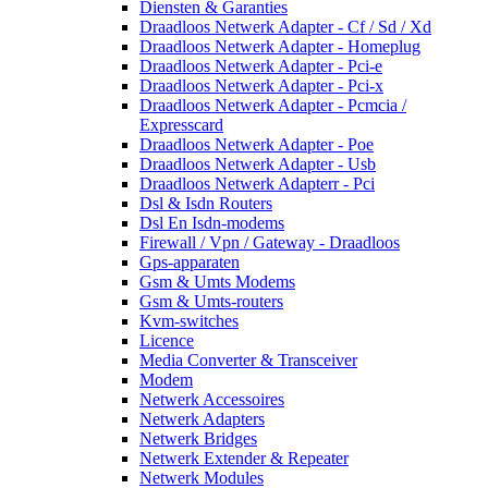
Diensten & Garanties
Draadloos Netwerk Adapter - Cf / Sd / Xd
Draadloos Netwerk Adapter - Homeplug
Draadloos Netwerk Adapter - Pci-e
Draadloos Netwerk Adapter - Pci-x
Draadloos Netwerk Adapter - Pcmcia /
Expresscard
Draadloos Netwerk Adapter - Poe
Draadloos Netwerk Adapter - Usb
Draadloos Netwerk Adapterr - Pci
Dsl & Isdn Routers
Dsl En Isdn-modems
Firewall / Vpn / Gateway - Draadloos
Gps-apparaten
Gsm & Umts Modems
Gsm & Umts-routers
Kvm-switches
Licence
Media Converter & Transceiver
Modem
Netwerk Accessoires
Netwerk Adapters
Netwerk Bridges
Netwerk Extender & Repeater
Netwerk Modules