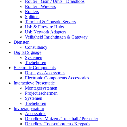
Router - Gsm / Umts - Draadloos
Router - Wireless
Routers
Splitters
Terminal & Console Servers
Usb & Firewire Hubs
Usb Network Adapters
Veiligheid Inrichtingen & Gateway
Diensten
Consultancy
Digital Signage
Systemen
Toebehoren
Electronic Components
Displays - Accessories
Electronic Components Accessories
Interactieve Presentatie
Montagesystemen
Projectieschermen
Systemen
Toebehoren
Invoerapparatuur
Accessoires
Draadloze Muizen / Trackball / Presenter
Draadloze Toetsenborden / Keypads