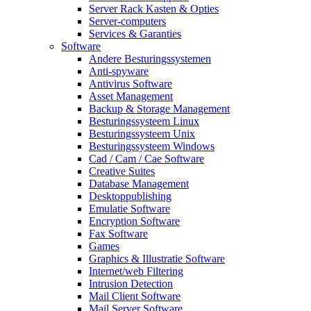
Server Rack Kasten & Opties
Server-computers
Services & Garanties
Software
Andere Besturingssystemen
Anti-spyware
Antivirus Software
Asset Management
Backup & Storage Management
Besturingssysteem Linux
Besturingssysteem Unix
Besturingssysteem Windows
Cad / Cam / Cae Software
Creative Suites
Database Management
Desktoppublishing
Emulatie Software
Encryption Software
Fax Software
Games
Graphics & Illustratie Software
Internet/web Filtering
Intrusion Detection
Mail Client Software
Mail Server Software