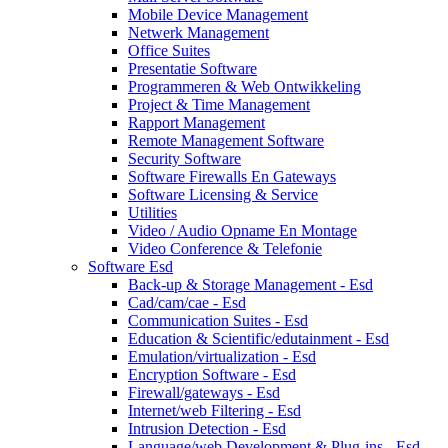
Mobile Device Management
Netwerk Management
Office Suites
Presentatie Software
Programmeren & Web Ontwikkeling
Project & Time Management
Rapport Management
Remote Management Software
Security Software
Software Firewalls En Gateways
Software Licensing & Service
Utilities
Video / Audio Opname En Montage
Video Conference & Telefonie
Software Esd
Back-up & Storage Management - Esd
Cad/cam/cae - Esd
Communication Suites - Esd
Education & Scientific/edutainment - Esd
Emulation/virtualization - Esd
Encryption Software - Esd
Firewall/gateways - Esd
Internet/web Filtering - Esd
Intrusion Detection - Esd
Language/web Development & Plug-ins - Esd