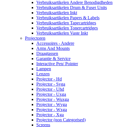
Verbruiksartikelen Andere Benodigdheden
Verbruiksartikelen Drum & Fuser Units
Verbruiksartikelen Inkt
Verbruiksartikelen Papers & Labels
Verbruiksartikelen Tapecartridges
Verbruiksartikelen Tonercartridges
Verbruiksartikelen Vaste Inkt
Projectoren
Accessoires - Andere
Arms And Mounts
Draagtassen
Garantie & Service
Interactive Pen/ Pointer
Lampen
Lenzen
Projector - Hd
Projector - Svga
Projector - Uhd
Projector - Uxga
Projector - Wuxga
Projector - Wvga
Projector - Wxga
Projector - Xga
Projector (non Categorised)
Screens