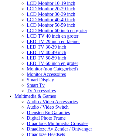
LCD Monitor 10-19 inch
LCD Monitor 20-29 inch
LCD Monitor 30-39 inch
LCD Monitor 40-49 inch
LCD Monitor 50-59 inch
LCD Monitor 60 inch en groter
LCD TV 40 inch en groter
LED TV 29 inch en kleiner
LED TV 30-39 inch
LED TV 40-49 inch
LED TV 50-59 inch
LED TV 60 inch en groter
Monitor (non Categorised)
Monitor Accessoires
Smart Display
Smart Tv
Tv Accessoires
Multimedia & Games
Audio / Video Accessories
Audio / Video Switch
Diensten En Garanties
Digital Photo Frame
Draadloos Multimedia Consoles
Draadloze Av Zender / Ontvanger
Draadloze Headsets