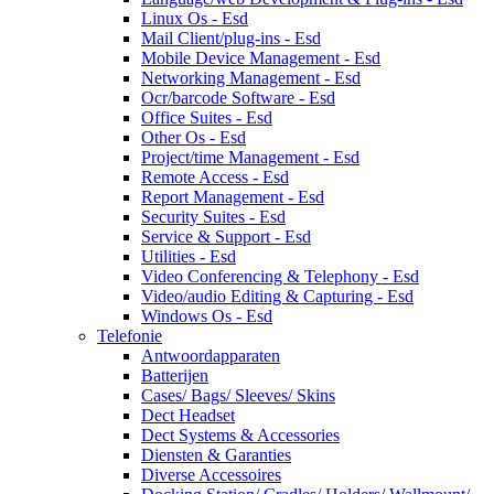
Linux Os - Esd
Mail Client/plug-ins - Esd
Mobile Device Management - Esd
Networking Management - Esd
Ocr/barcode Software - Esd
Office Suites - Esd
Other Os - Esd
Project/time Management - Esd
Remote Access - Esd
Report Management - Esd
Security Suites - Esd
Service & Support - Esd
Utilities - Esd
Video Conferencing & Telephony - Esd
Video/audio Editing & Capturing - Esd
Windows Os - Esd
Telefonie
Antwoordapparaten
Batterijen
Cases/ Bags/ Sleeves/ Skins
Dect Headset
Dect Systems & Accessories
Diensten & Garanties
Diverse Accessoires