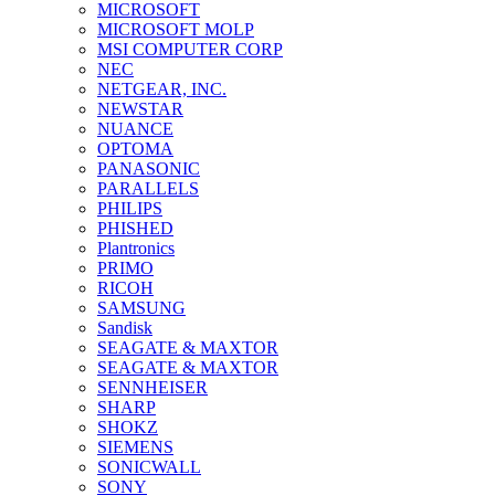
MICROSOFT
MICROSOFT MOLP
MSI COMPUTER CORP
NEC
NETGEAR, INC.
NEWSTAR
NUANCE
OPTOMA
PANASONIC
PARALLELS
PHILIPS
PHISHED
Plantronics
PRIMO
RICOH
SAMSUNG
Sandisk
SEAGATE & MAXTOR
SEAGATE & MAXTOR
SENNHEISER
SHARP
SHOKZ
SIEMENS
SONICWALL
SONY