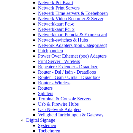
Netwerk Pci Kaart
Netwerk Print Servers
Netwerk Time-servers & Toebehoren
Netwerk Video Recorder & Server
Netwerkkaart Pci-e
Netwerkkaart Pci-x
Netwerkkaart Pcmcia & Expresscard
Netwerk-switches & Hubs
Network Adapters (non Categorised)
Patchpanelen
Power Over Ethernet (poe) Adapters
Print Server - Wireless
Repeater / Extender - Draadloze
Router - Dsl / Isdn - Draadloos
Router - Gsm / Umts - Draadloos
Router - Wireless
Routers
Splitters
Terminal & Console Servers
Usb & Firewire Hubs
Usb Network Adapters
Veiligheid Inrichtingen & Gateway
Digital Signage
Systemen
Toebehoren