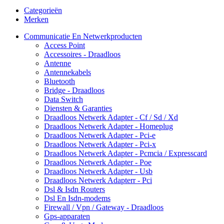
Categorieën
Merken
Communicatie En Netwerkproducten
Access Point
Accessoires - Draadloos
Antenne
Antennekabels
Bluetooth
Bridge - Draadloos
Data Switch
Diensten & Garanties
Draadloos Netwerk Adapter - Cf / Sd / Xd
Draadloos Netwerk Adapter - Homeplug
Draadloos Netwerk Adapter - Pci-e
Draadloos Netwerk Adapter - Pci-x
Draadloos Netwerk Adapter - Pcmcia / Expresscard
Draadloos Netwerk Adapter - Poe
Draadloos Netwerk Adapter - Usb
Draadloos Netwerk Adapterr - Pci
Dsl & Isdn Routers
Dsl En Isdn-modems
Firewall / Vpn / Gateway - Draadloos
Gps-apparaten