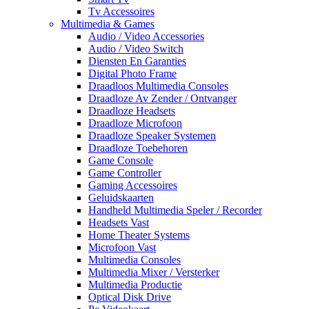
Tv Accessoires
Multimedia & Games
Audio / Video Accessories
Audio / Video Switch
Diensten En Garanties
Digital Photo Frame
Draadloos Multimedia Consoles
Draadloze Av Zender / Ontvanger
Draadloze Headsets
Draadloze Microfoon
Draadloze Speaker Systemen
Draadloze Toebehoren
Game Console
Game Controller
Gaming Accessoires
Geluidskaarten
Handheld Multimedia Speler / Recorder
Headsets Vast
Home Theater Systems
Microfoon Vast
Multimedia Consoles
Multimedia Mixer / Versterker
Multimedia Productie
Optical Disk Drive