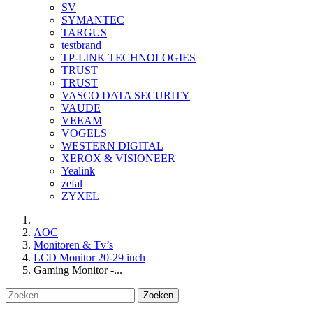
SV
SYMANTEC
TARGUS
testbrand
TP-LINK TECHNOLOGIES
TRUST
TRUST
VASCO DATA SECURITY
VAUDE
VEEAM
VOGELS
WESTERN DIGITAL
XEROX & VISIONEER
Yealink
zefal
ZYXEL
AOC
Monitoren & Tv’s
LCD Monitor 20-29 inch
Gaming Monitor -...
Zoeken