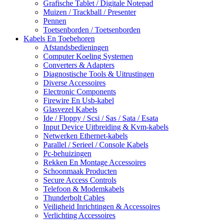
Grafische Tablet / Digitale Notepad
Muizen / Trackball / Presenter
Pennen
Toetsenborden / Toetsenborden
Kabels En Toebehoren
Afstandsbedieningen
Computer Koeling Systemen
Converters & Adapters
Diagnostische Tools & Uitrustingen
Diverse Accessoires
Electronic Components
Firewire En Usb-kabel
Glasvezel Kabels
Ide / Floppy / Scsi / Sas / Sata / Esata
Input Device Uitbreiding & Kvm-kabels
Netwerken Ethernet-kabels
Parallel / Serieel / Console Kabels
Pc-behuizingen
Rekken En Montage Accessoires
Schoonmaak Producten
Secure Access Controls
Telefoon & Modemkabels
Thunderbolt Cables
Veiligheid Inrichtingen & Accessoires
Verlichting Accessoires