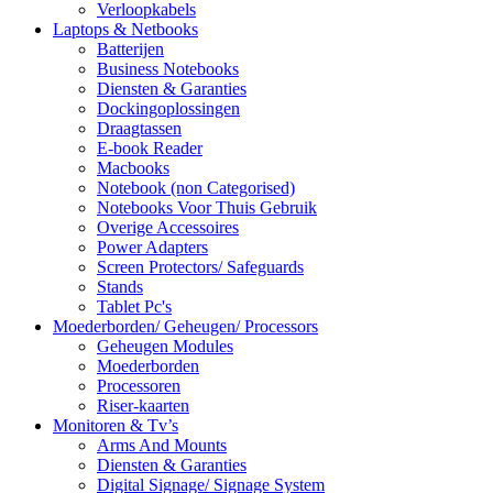
Verloopkabels
Laptops & Netbooks
Batterijen
Business Notebooks
Diensten & Garanties
Dockingoplossingen
Draagtassen
E-book Reader
Macbooks
Notebook (non Categorised)
Notebooks Voor Thuis Gebruik
Overige Accessoires
Power Adapters
Screen Protectors/ Safeguards
Stands
Tablet Pc's
Moederborden/ Geheugen/ Processors
Geheugen Modules
Moederborden
Processoren
Riser-kaarten
Monitoren & Tv’s
Arms And Mounts
Diensten & Garanties
Digital Signage/ Signage System