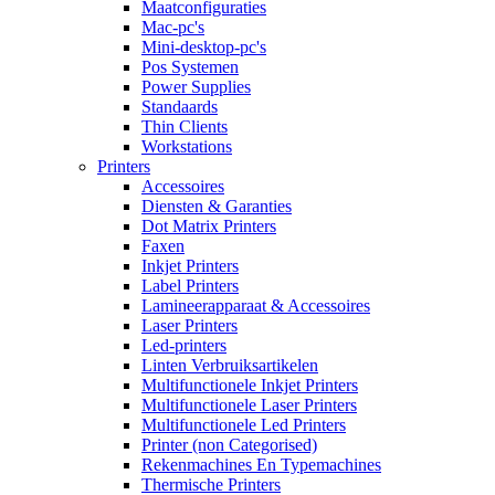
Maatconfiguraties
Mac-pc's
Mini-desktop-pc's
Pos Systemen
Power Supplies
Standaards
Thin Clients
Workstations
Printers
Accessoires
Diensten & Garanties
Dot Matrix Printers
Faxen
Inkjet Printers
Label Printers
Lamineerapparaat & Accessoires
Laser Printers
Led-printers
Linten Verbruiksartikelen
Multifunctionele Inkjet Printers
Multifunctionele Laser Printers
Multifunctionele Led Printers
Printer (non Categorised)
Rekenmachines En Typemachines
Thermische Printers