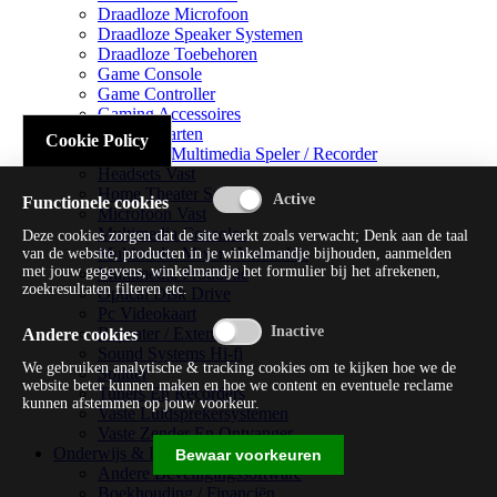
Draadloze Microfoon
Draadloze Speaker Systemen
Draadloze Toebehoren
Game Console
Game Controller
Gaming Accessoires
Geluidskaarten
Cookie Policy
Handheld Multimedia Speler / Recorder
Headsets Vast
Home Theater Systems
Functionele cookies
Microfoon Vast
Multimedia Consoles
Deze cookies zorgen dat de site werkt zoals verwacht; Denk aan de taal
Multimedia Mixer / Versterker
van de website, producten in je winkelmandje bijhouden, aanmelden
met jouw gegevens, winkelmandje het formulier bij het afrekenen,
Multimedia Productie
zoekresultaten filteren etc.
Optical Disk Drive
Pc Videokaart
Repeater / Extender
Andere cookies
Sound Systems Hi-fi
We gebruiken analytische & tracking cookies om te kijken hoe we de
Splitter
website beter kunnen maken en hoe we content en eventuele reclame
Tuners En Recorders
kunnen afstemmen op jouw voorkeur.
Vaste Luidsprekersystemen
Vaste Zender En Ontvanger
Onderwijs & Recreatie
Bewaar voorkeuren
Andere Beveiligingssoftware
Boekhouding / Financiën