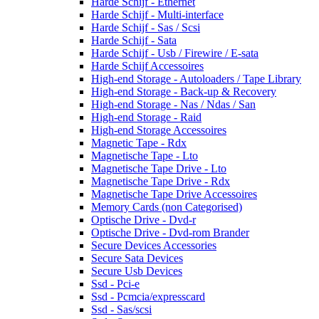
Harde Schijf - Ethernet
Harde Schijf - Multi-interface
Harde Schijf - Sas / Scsi
Harde Schijf - Sata
Harde Schijf - Usb / Firewire / E-sata
Harde Schijf Accessoires
High-end Storage - Autoloaders / Tape Library
High-end Storage - Back-up & Recovery
High-end Storage - Nas / Ndas / San
High-end Storage - Raid
High-end Storage Accessoires
Magnetic Tape - Rdx
Magnetische Tape - Lto
Magnetische Tape Drive - Lto
Magnetische Tape Drive - Rdx
Magnetische Tape Drive Accessoires
Memory Cards (non Categorised)
Optische Drive - Dvd-r
Optische Drive - Dvd-rom Brander
Secure Devices Accessories
Secure Sata Devices
Secure Usb Devices
Ssd - Pci-e
Ssd - Pcmcia/expresscard
Ssd - Sas/scsi