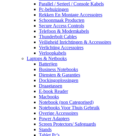
Parallel / Serieel / Console Kabels
Pc-behuizingen
Rekken En Montage Accessoires
Schoonmaak Producten
Secure Access Controls
Telefoon & Modemkabels
Thunderbolt Cables
Veiligheid Inrichtingen & Accessoires
Verlichting Accessoires
Verloopkabels
Laptops & Netbooks
Batterijen
Business Notebooks
Diensten & Garanties
Dockingoplossingen
Draagtassen
E-book Reader
Macbooks
Notebook (non Categorised)
Notebooks Voor Thuis Gebruik
Overige Accessoires
Power Adapters
Screen Protectors/ Safeguards
Stands
Tablet Pc's