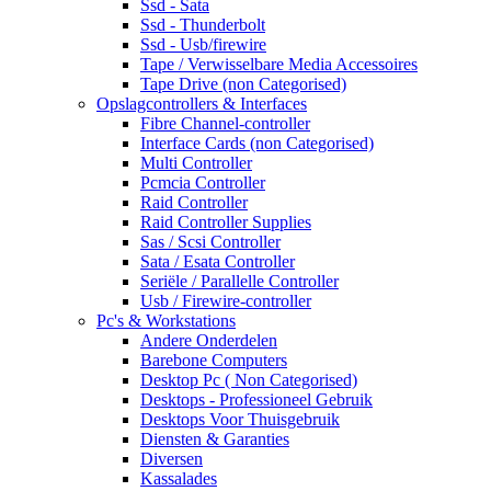
Ssd - Sata
Ssd - Thunderbolt
Ssd - Usb/firewire
Tape / Verwisselbare Media Accessoires
Tape Drive (non Categorised)
Opslagcontrollers & Interfaces
Fibre Channel-controller
Interface Cards (non Categorised)
Multi Controller
Pcmcia Controller
Raid Controller
Raid Controller Supplies
Sas / Scsi Controller
Sata / Esata Controller
Seriële / Parallelle Controller
Usb / Firewire-controller
Pc's & Workstations
Andere Onderdelen
Barebone Computers
Desktop Pc ( Non Categorised)
Desktops - Professioneel Gebruik
Desktops Voor Thuisgebruik
Diensten & Garanties
Diversen
Kassalades