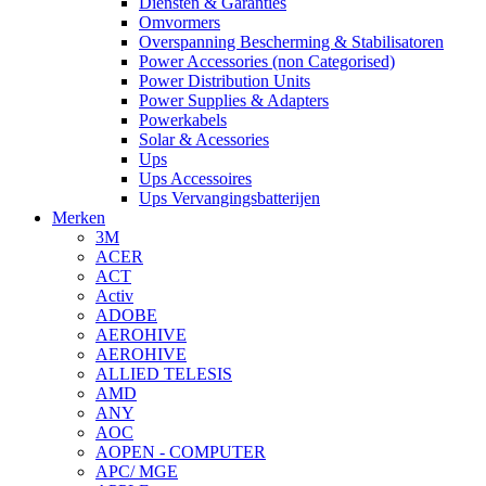
Diensten & Garanties
Omvormers
Overspanning Bescherming & Stabilisatoren
Power Accessories (non Categorised)
Power Distribution Units
Power Supplies & Adapters
Powerkabels
Solar & Acessories
Ups
Ups Accessoires
Ups Vervangingsbatterijen
Merken
3M
ACER
ACT
Activ
ADOBE
AEROHIVE
AEROHIVE
ALLIED TELESIS
AMD
ANY
AOC
AOPEN - COMPUTER
APC/ MGE