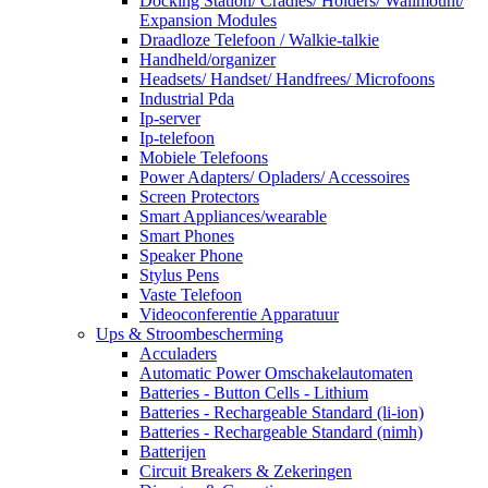
Docking Station/ Cradles/ Holders/ Wallmount/
Expansion Modules
Draadloze Telefoon / Walkie-talkie
Handheld/organizer
Headsets/ Handset/ Handfrees/ Microfoons
Industrial Pda
Ip-server
Ip-telefoon
Mobiele Telefoons
Power Adapters/ Opladers/ Accessoires
Screen Protectors
Smart Appliances/wearable
Smart Phones
Speaker Phone
Stylus Pens
Vaste Telefoon
Videoconferentie Apparatuur
Ups & Stroombescherming
Acculaders
Automatic Power Omschakelautomaten
Batteries - Button Cells - Lithium
Batteries - Rechargeable Standard (li-ion)
Batteries - Rechargeable Standard (nimh)
Batterijen
Circuit Breakers & Zekeringen