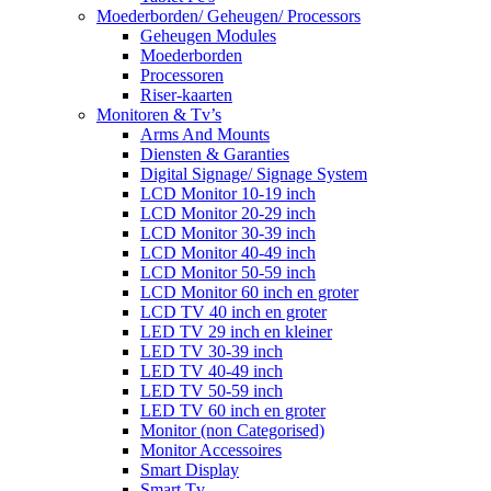
Moederborden/ Geheugen/ Processors
Geheugen Modules
Moederborden
Processoren
Riser-kaarten
Monitoren & Tv’s
Arms And Mounts
Diensten & Garanties
Digital Signage/ Signage System
LCD Monitor 10-19 inch
LCD Monitor 20-29 inch
LCD Monitor 30-39 inch
LCD Monitor 40-49 inch
LCD Monitor 50-59 inch
LCD Monitor 60 inch en groter
LCD TV 40 inch en groter
LED TV 29 inch en kleiner
LED TV 30-39 inch
LED TV 40-49 inch
LED TV 50-59 inch
LED TV 60 inch en groter
Monitor (non Categorised)
Monitor Accessoires
Smart Display
Smart Tv