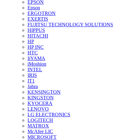
EPSON
Epson
ERGOTRON
EXERTIS
FUJITSU TECHNOLOGY SOLUTIONS
HIPPUS
HITACHI
HP
HP INC
HTC
IiYAMA
iMoshion
INTEL
IRIS
IT1
Jabra
KENSINGTON
KINGSTON
KYOCERA
LENOVO
LG ELECTRONICS
LOGITECH
MATROX
McAfee LIC
MICROSOFT