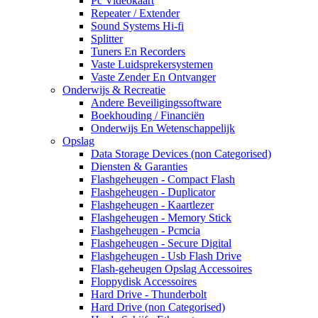
Pc Videokaart
Repeater / Extender
Sound Systems Hi-fi
Splitter
Tuners En Recorders
Vaste Luidsprekersystemen
Vaste Zender En Ontvanger
Onderwijs & Recreatie
Andere Beveiligingssoftware
Boekhouding / Financiën
Onderwijs En Wetenschappelijk
Opslag
Data Storage Devices (non Categorised)
Diensten & Garanties
Flashgeheugen - Compact Flash
Flashgeheugen - Duplicator
Flashgeheugen - Kaartlezer
Flashgeheugen - Memory Stick
Flashgeheugen - Pcmcia
Flashgeheugen - Secure Digital
Flashgeheugen - Usb Flash Drive
Flash-geheugen Opslag Accessoires
Floppydisk Accessoires
Hard Drive - Thunderbolt
Hard Drive (non Categorised)