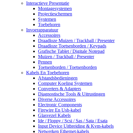
Interactieve Presentatie
Montagesystemen
Projectieschermen
Systemen
Toebehoren
Invoerapparatuur
Accessoires
Draadloze Muizen / Trackball / Presenter
Draadloze Toetsenborden / Keypads
Grafische Tablet / Digitale Notepad
Muizen / Trackball / Presenter
Pennen
Toetsenborden / Toetsenborden
Kabels En Toebehoren
Afstandsbedieningen
Computer Koeling Systemen
Converters & Adapters
Diagnostische Tools & Uitrustingen
Diverse Accessoires
Electronic Components
Firewire En Usb-kabel
Glasvezel Kabels
Ide / Floppy / Scsi / Sas / Sata / Esata
Input Device Uitbreiding & Kvm-kabels
Netwerken Ethernet-kabels