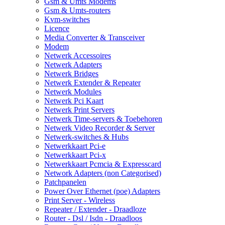
Gsm & Umts Modems
Gsm & Umts-routers
Kvm-switches
Licence
Media Converter & Transceiver
Modem
Netwerk Accessoires
Netwerk Adapters
Netwerk Bridges
Netwerk Extender & Repeater
Netwerk Modules
Netwerk Pci Kaart
Netwerk Print Servers
Netwerk Time-servers & Toebehoren
Netwerk Video Recorder & Server
Netwerk-switches & Hubs
Netwerkkaart Pci-e
Netwerkkaart Pci-x
Netwerkkaart Pcmcia & Expresscard
Network Adapters (non Categorised)
Patchpanelen
Power Over Ethernet (poe) Adapters
Print Server - Wireless
Repeater / Extender - Draadloze
Router - Dsl / Isdn - Draadloos