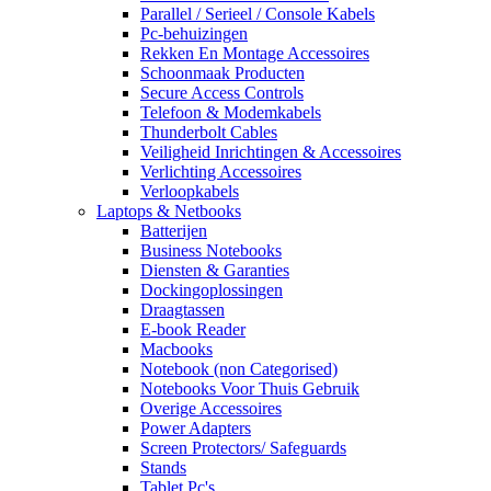
Parallel / Serieel / Console Kabels
Pc-behuizingen
Rekken En Montage Accessoires
Schoonmaak Producten
Secure Access Controls
Telefoon & Modemkabels
Thunderbolt Cables
Veiligheid Inrichtingen & Accessoires
Verlichting Accessoires
Verloopkabels
Laptops & Netbooks
Batterijen
Business Notebooks
Diensten & Garanties
Dockingoplossingen
Draagtassen
E-book Reader
Macbooks
Notebook (non Categorised)
Notebooks Voor Thuis Gebruik
Overige Accessoires
Power Adapters
Screen Protectors/ Safeguards
Stands
Tablet Pc's