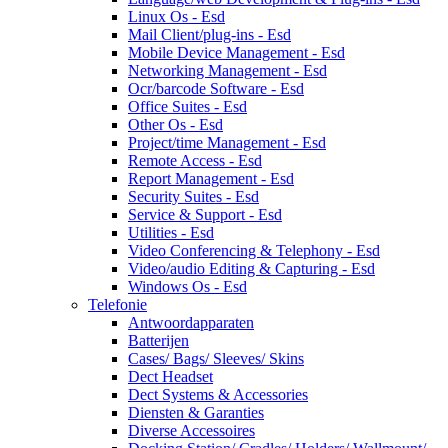
Linux Os - Esd
Mail Client/plug-ins - Esd
Mobile Device Management - Esd
Networking Management - Esd
Ocr/barcode Software - Esd
Office Suites - Esd
Other Os - Esd
Project/time Management - Esd
Remote Access - Esd
Report Management - Esd
Security Suites - Esd
Service & Support - Esd
Utilities - Esd
Video Conferencing & Telephony - Esd
Video/audio Editing & Capturing - Esd
Windows Os - Esd
Telefonie
Antwoordapparaten
Batterijen
Cases/ Bags/ Sleeves/ Skins
Dect Headset
Dect Systems & Accessories
Diensten & Garanties
Diverse Accessoires