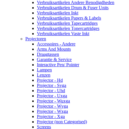
Verbruiksartikelen Andere Benodigdheden
Verbruiksartikelen Drum & Fuser Units
Verbruiksartikelen Inkt
Verbruiksartikelen Papers & Labels
Verbruiksartikelen Tapecartridges
Verbruiksartikelen Tonercartridges
Verbruiksartikelen Vaste Inkt
Projectoren
Accessoires - Andere
Arms And Mounts
Draagtassen
Garantie & Service
Interactive Pen/ Pointer
Lampen
Lenzen
Projector - Hd
Projector - Svga
Projector - Uhd
Projector - Uxga
Projector - Wuxga
Projector - Wvga
Projector - Wxga
Projector - Xga
Projector (non Categorised)
Screens