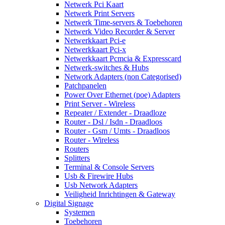
Netwerk Pci Kaart
Netwerk Print Servers
Netwerk Time-servers & Toebehoren
Netwerk Video Recorder & Server
Netwerkkaart Pci-e
Netwerkkaart Pci-x
Netwerkkaart Pcmcia & Expresscard
Netwerk-switches & Hubs
Network Adapters (non Categorised)
Patchpanelen
Power Over Ethernet (poe) Adapters
Print Server - Wireless
Repeater / Extender - Draadloze
Router - Dsl / Isdn - Draadloos
Router - Gsm / Umts - Draadloos
Router - Wireless
Routers
Splitters
Terminal & Console Servers
Usb & Firewire Hubs
Usb Network Adapters
Veiligheid Inrichtingen & Gateway
Digital Signage
Systemen
Toebehoren