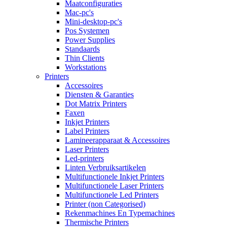
Maatconfiguraties
Mac-pc's
Mini-desktop-pc's
Pos Systemen
Power Supplies
Standaards
Thin Clients
Workstations
Printers
Accessoires
Diensten & Garanties
Dot Matrix Printers
Faxen
Inkjet Printers
Label Printers
Lamineerapparaat & Accessoires
Laser Printers
Led-printers
Linten Verbruiksartikelen
Multifunctionele Inkjet Printers
Multifunctionele Laser Printers
Multifunctionele Led Printers
Printer (non Categorised)
Rekenmachines En Typemachines
Thermische Printers