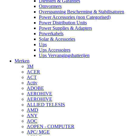
Diensten & Garanties
Omvormers
Overspanning Bescherming & Stabilisatoren
Power Accessories (non Categorised)
Power Distribution Units
Power Supplies & Adapters
Powerkabels
Solar & Acessories
Ups
Ups Accessoires
Ups Vervangingsbatterijen
Merken
3M
ACER
ACT
Activ
ADOBE
AEROHIVE
AEROHIVE
ALLIED TELESIS
AMD
ANY
AOC
AOPEN - COMPUTER
APC/ MGE