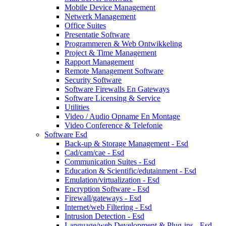
Mobile Device Management
Netwerk Management
Office Suites
Presentatie Software
Programmeren & Web Ontwikkeling
Project & Time Management
Rapport Management
Remote Management Software
Security Software
Software Firewalls En Gateways
Software Licensing & Service
Utilities
Video / Audio Opname En Montage
Video Conference & Telefonie
Software Esd
Back-up & Storage Management - Esd
Cad/cam/cae - Esd
Communication Suites - Esd
Education & Scientific/edutainment - Esd
Emulation/virtualization - Esd
Encryption Software - Esd
Firewall/gateways - Esd
Internet/web Filtering - Esd
Intrusion Detection - Esd
Language/web Development & Plug-ins - Esd