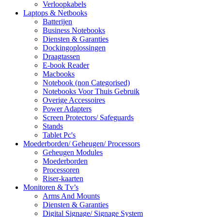
Verloopkabels
Laptops & Netbooks
Batterijen
Business Notebooks
Diensten & Garanties
Dockingoplossingen
Draagtassen
E-book Reader
Macbooks
Notebook (non Categorised)
Notebooks Voor Thuis Gebruik
Overige Accessoires
Power Adapters
Screen Protectors/ Safeguards
Stands
Tablet Pc's
Moederborden/ Geheugen/ Processors
Geheugen Modules
Moederborden
Processoren
Riser-kaarten
Monitoren & Tv’s
Arms And Mounts
Diensten & Garanties
Digital Signage/ Signage System