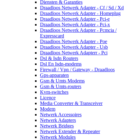
Diensten & Garanties
Draadloos Netwerk Adapter - Cf / Sd / Xd
Draadloos Netwerk Adapter - Homeplug
Draadloos Netwerk Adapter - Pci-e
Draadloos Netwerk Adapter - Pci-x
Draadloos Netwerk Adapter - Pcmcia /
Expresscard
Draadloos Netwerk Adapter - Poe
Draadloos Netwerk Adapter - Usb
Draadloos Netwerk Adapterr - Pci
Dsl & Isdn Routers
Dsl En Isdn-modems
Firewall / Vpn / Gateway - Draadloos
Gps-apparaten
Gsm & Umts Modems
Gsm & Umts-routers
Kvm-switches
Licence
Media Converter & Transceiver
Modem
Netwerk Accessoires
Netwerk Adapters
Netwerk Bridges
Netwerk Extender & Repeater
Netwerk Modules