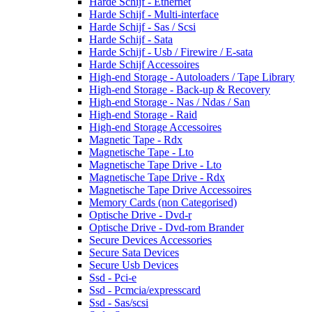
Harde Schijf - Ethernet
Harde Schijf - Multi-interface
Harde Schijf - Sas / Scsi
Harde Schijf - Sata
Harde Schijf - Usb / Firewire / E-sata
Harde Schijf Accessoires
High-end Storage - Autoloaders / Tape Library
High-end Storage - Back-up & Recovery
High-end Storage - Nas / Ndas / San
High-end Storage - Raid
High-end Storage Accessoires
Magnetic Tape - Rdx
Magnetische Tape - Lto
Magnetische Tape Drive - Lto
Magnetische Tape Drive - Rdx
Magnetische Tape Drive Accessoires
Memory Cards (non Categorised)
Optische Drive - Dvd-r
Optische Drive - Dvd-rom Brander
Secure Devices Accessories
Secure Sata Devices
Secure Usb Devices
Ssd - Pci-e
Ssd - Pcmcia/expresscard
Ssd - Sas/scsi