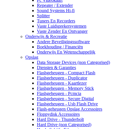
Pc Videokaart
Repeater / Extender
Sound Systems Hi-fi
Splitter
Tuners En Recorders
Vaste Luidsprekersystemen
Vaste Zender En Ontvanger
Onderwijs & Recreatie
Andere Beveiligingssoftware
Boekhouding / Financiën
Onderwijs En Wetenschappelijk
Opslag
Data Storage Devices (non Categorised)
Diensten & Garanties
Flashgeheugen - Compact Flash
Flashgeheugen - Duplicator
Flashgeheugen - Kaartlezer
Flashgeheugen - Memory Stick
Flashgeheugen - Pcmcia
Flashgeheugen - Secure Digital
Flashgeheugen - Usb Flash Drive
Flash-geheugen Opslag Accessoires
Floppydisk Accessoires
Hard Drive - Thunderbolt
Hard Drive (non Categorised)