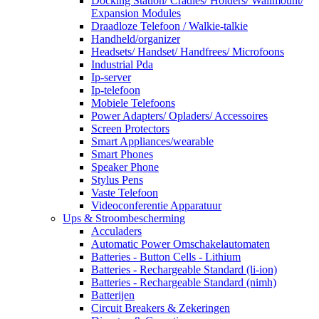
Docking Station/ Cradles/ Holders/ Wallmount/
Expansion Modules
Draadloze Telefoon / Walkie-talkie
Handheld/organizer
Headsets/ Handset/ Handfrees/ Microfoons
Industrial Pda
Ip-server
Ip-telefoon
Mobiele Telefoons
Power Adapters/ Opladers/ Accessoires
Screen Protectors
Smart Appliances/wearable
Smart Phones
Speaker Phone
Stylus Pens
Vaste Telefoon
Videoconferentie Apparatuur
Ups & Stroombescherming
Acculaders
Automatic Power Omschakelautomaten
Batteries - Button Cells - Lithium
Batteries - Rechargeable Standard (li-ion)
Batteries - Rechargeable Standard (nimh)
Batterijen
Circuit Breakers & Zekeringen