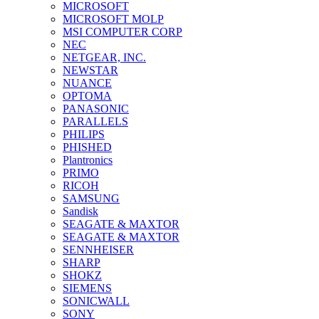
MICROSOFT
MICROSOFT MOLP
MSI COMPUTER CORP
NEC
NETGEAR, INC.
NEWSTAR
NUANCE
OPTOMA
PANASONIC
PARALLELS
PHILIPS
PHISHED
Plantronics
PRIMO
RICOH
SAMSUNG
Sandisk
SEAGATE & MAXTOR
SEAGATE & MAXTOR
SENNHEISER
SHARP
SHOKZ
SIEMENS
SONICWALL
SONY