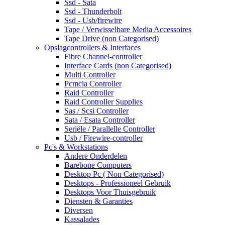
Ssd - Sata
Ssd - Thunderbolt
Ssd - Usb/firewire
Tape / Verwisselbare Media Accessoires
Tape Drive (non Categorised)
Opslagcontrollers & Interfaces
Fibre Channel-controller
Interface Cards (non Categorised)
Multi Controller
Pcmcia Controller
Raid Controller
Raid Controller Supplies
Sas / Scsi Controller
Sata / Esata Controller
Seriële / Parallelle Controller
Usb / Firewire-controller
Pc's & Workstations
Andere Onderdelen
Barebone Computers
Desktop Pc ( Non Categorised)
Desktops - Professioneel Gebruik
Desktops Voor Thuisgebruik
Diensten & Garanties
Diversen
Kassalades