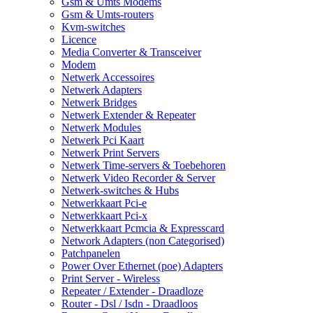
Gsm & Umts Modems
Gsm & Umts-routers
Kvm-switches
Licence
Media Converter & Transceiver
Modem
Netwerk Accessoires
Netwerk Adapters
Netwerk Bridges
Netwerk Extender & Repeater
Netwerk Modules
Netwerk Pci Kaart
Netwerk Print Servers
Netwerk Time-servers & Toebehoren
Netwerk Video Recorder & Server
Netwerk-switches & Hubs
Netwerkkaart Pci-e
Netwerkkaart Pci-x
Netwerkkaart Pcmcia & Expresscard
Network Adapters (non Categorised)
Patchpanelen
Power Over Ethernet (poe) Adapters
Print Server - Wireless
Repeater / Extender - Draadloze
Router - Dsl / Isdn - Draadloos