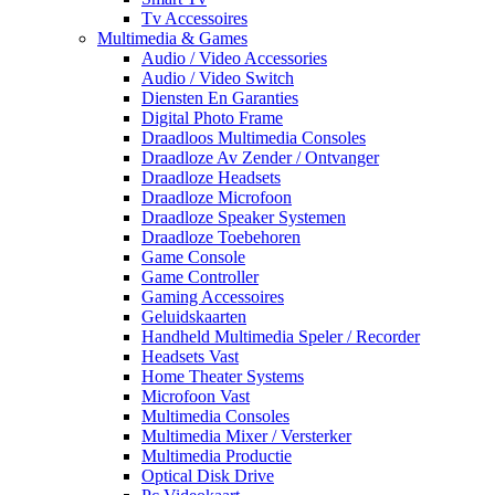
Tv Accessoires
Multimedia & Games
Audio / Video Accessories
Audio / Video Switch
Diensten En Garanties
Digital Photo Frame
Draadloos Multimedia Consoles
Draadloze Av Zender / Ontvanger
Draadloze Headsets
Draadloze Microfoon
Draadloze Speaker Systemen
Draadloze Toebehoren
Game Console
Game Controller
Gaming Accessoires
Geluidskaarten
Handheld Multimedia Speler / Recorder
Headsets Vast
Home Theater Systems
Microfoon Vast
Multimedia Consoles
Multimedia Mixer / Versterker
Multimedia Productie
Optical Disk Drive