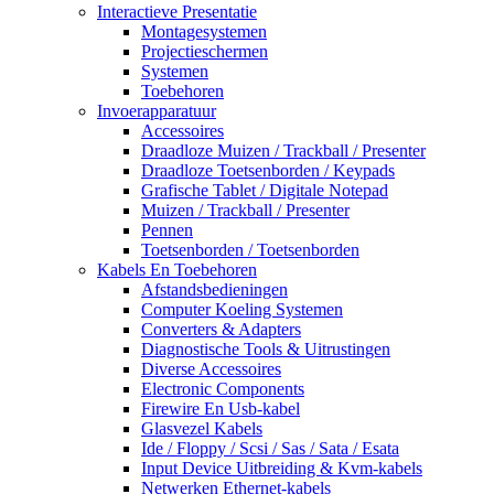
Interactieve Presentatie
Montagesystemen
Projectieschermen
Systemen
Toebehoren
Invoerapparatuur
Accessoires
Draadloze Muizen / Trackball / Presenter
Draadloze Toetsenborden / Keypads
Grafische Tablet / Digitale Notepad
Muizen / Trackball / Presenter
Pennen
Toetsenborden / Toetsenborden
Kabels En Toebehoren
Afstandsbedieningen
Computer Koeling Systemen
Converters & Adapters
Diagnostische Tools & Uitrustingen
Diverse Accessoires
Electronic Components
Firewire En Usb-kabel
Glasvezel Kabels
Ide / Floppy / Scsi / Sas / Sata / Esata
Input Device Uitbreiding & Kvm-kabels
Netwerken Ethernet-kabels