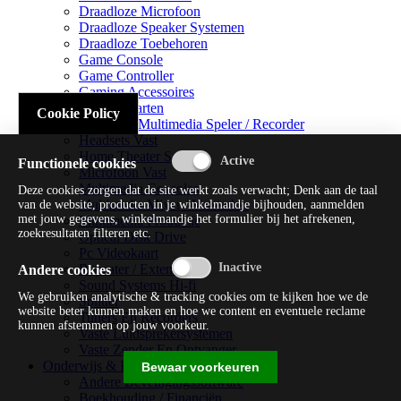
Draadloze Microfoon
Draadloze Speaker Systemen
Draadloze Toebehoren
Game Console
Game Controller
Gaming Accessoires
Geluidskaarten
Cookie Policy
Handheld Multimedia Speler / Recorder
Headsets Vast
Home Theater Systems
Functionele cookies
Microfoon Vast
Multimedia Consoles
Deze cookies zorgen dat de site werkt zoals verwacht; Denk aan de taal
Multimedia Mixer / Versterker
van de website, producten in je winkelmandje bijhouden, aanmelden
met jouw gegevens, winkelmandje het formulier bij het afrekenen,
Multimedia Productie
zoekresultaten filteren etc.
Optical Disk Drive
Pc Videokaart
Repeater / Extender
Andere cookies
Sound Systems Hi-fi
We gebruiken analytische & tracking cookies om te kijken hoe we de
Splitter
website beter kunnen maken en hoe we content en eventuele reclame
Tuners En Recorders
kunnen afstemmen op jouw voorkeur.
Vaste Luidsprekersystemen
Vaste Zender En Ontvanger
Onderwijs & Recreatie
Bewaar voorkeuren
Andere Beveiligingssoftware
Boekhouding / Financiën