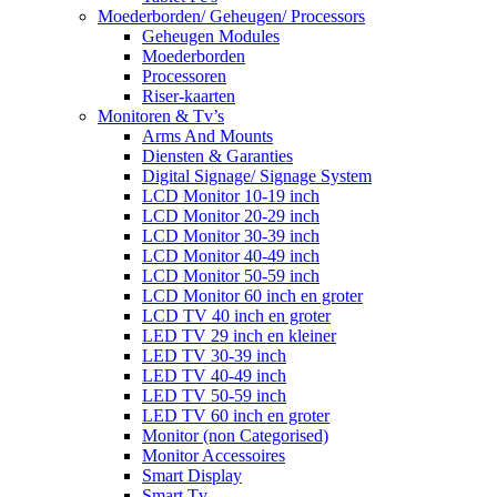
Moederborden/ Geheugen/ Processors
Geheugen Modules
Moederborden
Processoren
Riser-kaarten
Monitoren & Tv’s
Arms And Mounts
Diensten & Garanties
Digital Signage/ Signage System
LCD Monitor 10-19 inch
LCD Monitor 20-29 inch
LCD Monitor 30-39 inch
LCD Monitor 40-49 inch
LCD Monitor 50-59 inch
LCD Monitor 60 inch en groter
LCD TV 40 inch en groter
LED TV 29 inch en kleiner
LED TV 30-39 inch
LED TV 40-49 inch
LED TV 50-59 inch
LED TV 60 inch en groter
Monitor (non Categorised)
Monitor Accessoires
Smart Display
Smart Tv