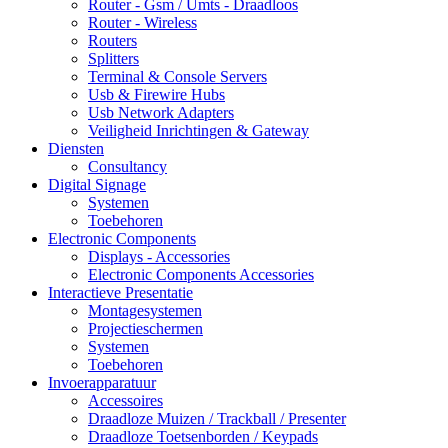
Router - Gsm / Umts - Draadloos
Router - Wireless
Routers
Splitters
Terminal & Console Servers
Usb & Firewire Hubs
Usb Network Adapters
Veiligheid Inrichtingen & Gateway
Diensten
Consultancy
Digital Signage
Systemen
Toebehoren
Electronic Components
Displays - Accessories
Electronic Components Accessories
Interactieve Presentatie
Montagesystemen
Projectieschermen
Systemen
Toebehoren
Invoerapparatuur
Accessoires
Draadloze Muizen / Trackball / Presenter
Draadloze Toetsenborden / Keypads