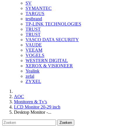
SV
SYMANTEC
TARGUS
testbrand
TP-LINK TECHNOLOGIES
TRUST
TRUST
VASCO DATA SECURITY
VAUDE
VEEAM
VOGELS
WESTERN DIGITAL
XEROX & VISIONEER
Yealink
zefal
ZYXEL
AOC
Monitoren & Tv’s
LCD Monitor 20-29 inch
Desktop Monitor -...
Zoeken