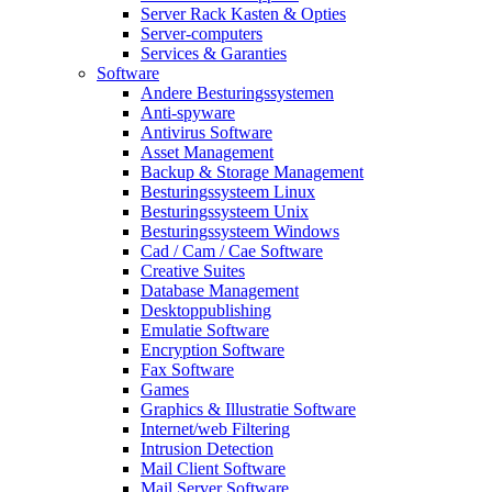
Server Rack Kasten & Opties
Server-computers
Services & Garanties
Software
Andere Besturingssystemen
Anti-spyware
Antivirus Software
Asset Management
Backup & Storage Management
Besturingssysteem Linux
Besturingssysteem Unix
Besturingssysteem Windows
Cad / Cam / Cae Software
Creative Suites
Database Management
Desktoppublishing
Emulatie Software
Encryption Software
Fax Software
Games
Graphics & Illustratie Software
Internet/web Filtering
Intrusion Detection
Mail Client Software
Mail Server Software