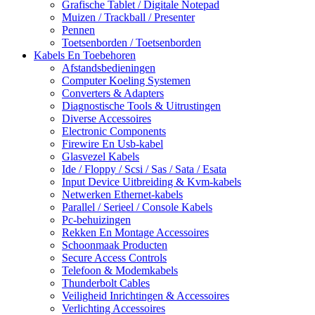
Grafische Tablet / Digitale Notepad
Muizen / Trackball / Presenter
Pennen
Toetsenborden / Toetsenborden
Kabels En Toebehoren
Afstandsbedieningen
Computer Koeling Systemen
Converters & Adapters
Diagnostische Tools & Uitrustingen
Diverse Accessoires
Electronic Components
Firewire En Usb-kabel
Glasvezel Kabels
Ide / Floppy / Scsi / Sas / Sata / Esata
Input Device Uitbreiding & Kvm-kabels
Netwerken Ethernet-kabels
Parallel / Serieel / Console Kabels
Pc-behuizingen
Rekken En Montage Accessoires
Schoonmaak Producten
Secure Access Controls
Telefoon & Modemkabels
Thunderbolt Cables
Veiligheid Inrichtingen & Accessoires
Verlichting Accessoires