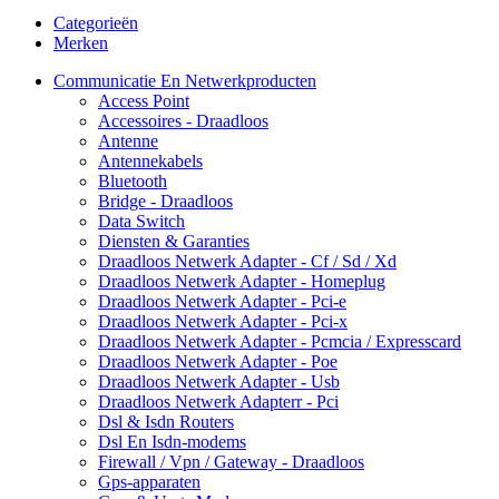
Categorieën
Merken
Communicatie En Netwerkproducten
Access Point
Accessoires - Draadloos
Antenne
Antennekabels
Bluetooth
Bridge - Draadloos
Data Switch
Diensten & Garanties
Draadloos Netwerk Adapter - Cf / Sd / Xd
Draadloos Netwerk Adapter - Homeplug
Draadloos Netwerk Adapter - Pci-e
Draadloos Netwerk Adapter - Pci-x
Draadloos Netwerk Adapter - Pcmcia / Expresscard
Draadloos Netwerk Adapter - Poe
Draadloos Netwerk Adapter - Usb
Draadloos Netwerk Adapterr - Pci
Dsl & Isdn Routers
Dsl En Isdn-modems
Firewall / Vpn / Gateway - Draadloos
Gps-apparaten