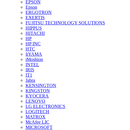
EPSON
Epson
ERGOTRON
EXERTIS
FUJITSU TECHNOLOGY SOLUTIONS
HIPPUS
HITACHI
HP
HP INC
HTC
IiYAMA
iMoshion
INTEL
IRIS
IT1
Jabra
KENSINGTON
KINGSTON
KYOCERA
LENOVO
LG ELECTRONICS
LOGITECH
MATROX
McAfee LIC
MICROSOFT