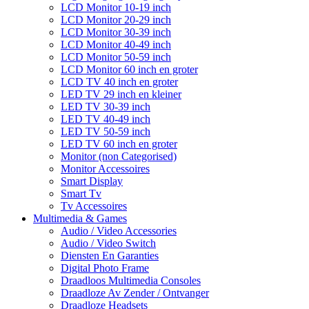
LCD Monitor 10-19 inch
LCD Monitor 20-29 inch
LCD Monitor 30-39 inch
LCD Monitor 40-49 inch
LCD Monitor 50-59 inch
LCD Monitor 60 inch en groter
LCD TV 40 inch en groter
LED TV 29 inch en kleiner
LED TV 30-39 inch
LED TV 40-49 inch
LED TV 50-59 inch
LED TV 60 inch en groter
Monitor (non Categorised)
Monitor Accessoires
Smart Display
Smart Tv
Tv Accessoires
Multimedia & Games
Audio / Video Accessories
Audio / Video Switch
Diensten En Garanties
Digital Photo Frame
Draadloos Multimedia Consoles
Draadloze Av Zender / Ontvanger
Draadloze Headsets