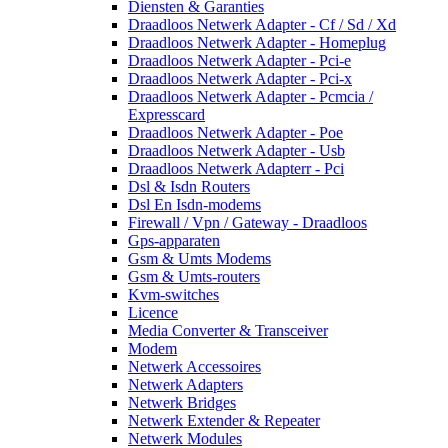
Diensten & Garanties
Draadloos Netwerk Adapter - Cf / Sd / Xd
Draadloos Netwerk Adapter - Homeplug
Draadloos Netwerk Adapter - Pci-e
Draadloos Netwerk Adapter - Pci-x
Draadloos Netwerk Adapter - Pcmcia /
Expresscard
Draadloos Netwerk Adapter - Poe
Draadloos Netwerk Adapter - Usb
Draadloos Netwerk Adapterr - Pci
Dsl & Isdn Routers
Dsl En Isdn-modems
Firewall / Vpn / Gateway - Draadloos
Gps-apparaten
Gsm & Umts Modems
Gsm & Umts-routers
Kvm-switches
Licence
Media Converter & Transceiver
Modem
Netwerk Accessoires
Netwerk Adapters
Netwerk Bridges
Netwerk Extender & Repeater
Netwerk Modules