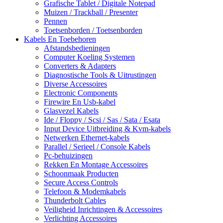
Grafische Tablet / Digitale Notepad
Muizen / Trackball / Presenter
Pennen
Toetsenborden / Toetsenborden
Kabels En Toebehoren
Afstandsbedieningen
Computer Koeling Systemen
Converters & Adapters
Diagnostische Tools & Uitrustingen
Diverse Accessoires
Electronic Components
Firewire En Usb-kabel
Glasvezel Kabels
Ide / Floppy / Scsi / Sas / Sata / Esata
Input Device Uitbreiding & Kvm-kabels
Netwerken Ethernet-kabels
Parallel / Serieel / Console Kabels
Pc-behuizingen
Rekken En Montage Accessoires
Schoonmaak Producten
Secure Access Controls
Telefoon & Modemkabels
Thunderbolt Cables
Veiligheid Inrichtingen & Accessoires
Verlichting Accessoires