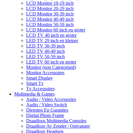
LCD Monitor 10-19 inch
LCD Monitor 20-29 inch
LCD Monitor 30-39 inch
LCD Monitor 40-49 inch
LCD Monitor 50-59 inch
LCD Monitor 60 inch en groter
LCD TV 40 inch en groter
LED TV 29 inch en kleiner
LED TV 30-39 inch
LED TV 40-49 inch
LED TV 50-59 inch
LED TV 60 inch en groter
Monitor (non Categorised)
Monitor Accessoires
Smart Display
Smart Tv
Tv Accessoires
Multimedia & Games
Audio / Video Accessories
Audio / Video Switch
Diensten En Garanties
Digital Photo Frame
Draadloos Multimedia Consoles
Draadloze Av Zender / Ontvanger
Draadloze Headsets