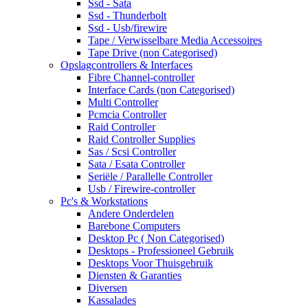
Ssd - Sata
Ssd - Thunderbolt
Ssd - Usb/firewire
Tape / Verwisselbare Media Accessoires
Tape Drive (non Categorised)
Opslagcontrollers & Interfaces
Fibre Channel-controller
Interface Cards (non Categorised)
Multi Controller
Pcmcia Controller
Raid Controller
Raid Controller Supplies
Sas / Scsi Controller
Sata / Esata Controller
Seriële / Parallelle Controller
Usb / Firewire-controller
Pc's & Workstations
Andere Onderdelen
Barebone Computers
Desktop Pc ( Non Categorised)
Desktops - Professioneel Gebruik
Desktops Voor Thuisgebruik
Diensten & Garanties
Diversen
Kassalades