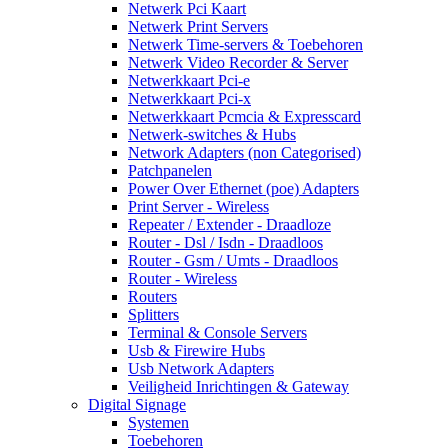
Netwerk Pci Kaart
Netwerk Print Servers
Netwerk Time-servers & Toebehoren
Netwerk Video Recorder & Server
Netwerkkaart Pci-e
Netwerkkaart Pci-x
Netwerkkaart Pcmcia & Expresscard
Netwerk-switches & Hubs
Network Adapters (non Categorised)
Patchpanelen
Power Over Ethernet (poe) Adapters
Print Server - Wireless
Repeater / Extender - Draadloze
Router - Dsl / Isdn - Draadloos
Router - Gsm / Umts - Draadloos
Router - Wireless
Routers
Splitters
Terminal & Console Servers
Usb & Firewire Hubs
Usb Network Adapters
Veiligheid Inrichtingen & Gateway
Digital Signage
Systemen
Toebehoren