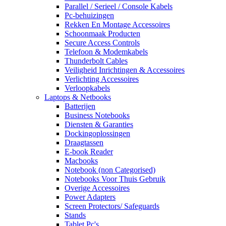
Parallel / Serieel / Console Kabels
Pc-behuizingen
Rekken En Montage Accessoires
Schoonmaak Producten
Secure Access Controls
Telefoon & Modemkabels
Thunderbolt Cables
Veiligheid Inrichtingen & Accessoires
Verlichting Accessoires
Verloopkabels
Laptops & Netbooks
Batterijen
Business Notebooks
Diensten & Garanties
Dockingoplossingen
Draagtassen
E-book Reader
Macbooks
Notebook (non Categorised)
Notebooks Voor Thuis Gebruik
Overige Accessoires
Power Adapters
Screen Protectors/ Safeguards
Stands
Tablet Pc's