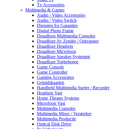
Tv Accessoires
Multimedia & Games
Audio / Video Accessories
Audio / Video Switch
Diensten En Garanties
Digital Photo Frame
Draadloos Multimedia Consoles
Draadloze Av Zender / Ontvanger
Draadloze Headsets
Draadloze Microfoon
Draadloze Speaker Systemen
Draadloze Toebehoren
Game Console
Game Controller
Gaming Accessoires
Geluidskaarten
Handheld Multimedia Speler / Recorder
Headsets Vast
Home Theater Systems
Microfoon Vast
Multimedia Consoles
Multimedia Mixer / Versterker
Multimedia Productie
Optical Disk Drive