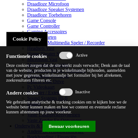
Draadloze Microfoon
Draadloze Speaker Systemen
Draadloze Toebehoren
Game Console
Game Controller
Gaming Accessoires
Geluidskaarten
Cookie Policy
Handheld Multimedia Speler / Recorder
Headsets Vast
Home Theater Systems
Functionele cookies
Microfoon Vast
Multimedia Consoles
Deze cookies zorgen dat de site werkt zoals verwacht; Denk aan de taal
Multimedia Mixer / Versterker
van de website, producten in je winkelmandje bijhouden, aanmelden
met jouw gegevens, winkelmandje het formulier bij het afrekenen,
Multimedia Productie
zoekresultaten filteren etc.
Optical Disk Drive
Pc Videokaart
Repeater / Extender
Andere cookies
Sound Systems Hi-fi
We gebruiken analytische & tracking cookies om te kijken hoe we de
Splitter
website beter kunnen maken en hoe we content en eventuele reclame
Tuners En Recorders
kunnen afstemmen op jouw voorkeur.
Vaste Luidsprekersystemen
Vaste Zender En Ontvanger
Onderwijs & Recreatie
Bewaar voorkeuren
Andere Beveiligingssoftware
Boekhouding / Financiën