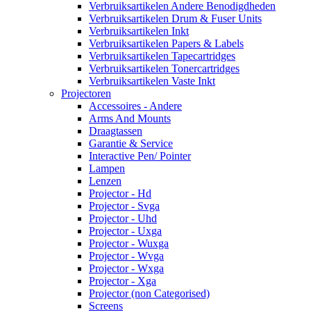
Verbruiksartikelen Andere Benodigdheden
Verbruiksartikelen Drum & Fuser Units
Verbruiksartikelen Inkt
Verbruiksartikelen Papers & Labels
Verbruiksartikelen Tapecartridges
Verbruiksartikelen Tonercartridges
Verbruiksartikelen Vaste Inkt
Projectoren
Accessoires - Andere
Arms And Mounts
Draagtassen
Garantie & Service
Interactive Pen/ Pointer
Lampen
Lenzen
Projector - Hd
Projector - Svga
Projector - Uhd
Projector - Uxga
Projector - Wuxga
Projector - Wvga
Projector - Wxga
Projector - Xga
Projector (non Categorised)
Screens