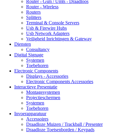
Router - Gsm / Umts - Draadloos
Router - Wireless
Routers
Splitters
Terminal & Console Servers
Usb & Firewire Hubs
Usb Network Adapters
Veiligheid Inrichtingen & Gateway
Diensten
Consultancy
Digital Signage
Systemen
Toebehoren
Electronic Components
Displays - Accessories
Electronic Components Accessories
Interactieve Presentatie
Montagesystemen
Projectieschermen
Systemen
Toebehoren
Invoerapparatuur
Accessoires
Draadloze Muizen / Trackball / Presenter
Draadloze Toetsenborden / Keypads