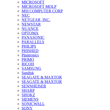
MICROSOFT
MICROSOFT MOLP
MSI COMPUTER CORP
NEC
NETGEAR, INC.
NEWSTAR
NUANCE
OPTOMA
PANASONIC
PARALLELS
PHILIPS
PHISHED
Plantronics
PRIMO
RICOH
SAMSUNG
Sandisk
SEAGATE & MAXTOR
SEAGATE & MAXTOR
SENNHEISER
SHARP
SHOKZ
SIEMENS
SONICWALL
SONY