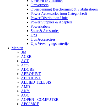
Diensten & Garanties
Omvormers
Overspanning Bescherming & Stabilisatoren
Power Accessories (non Categorised)
Power Distribution Units
Power Supplies & Adapters
Powerkabels
Solar & Acessories
Ups
Ups Accessoires
Ups Vervangingsbatterijen
Merken
3M
ACER
ACT
Activ
ADOBE
AEROHIVE
AEROHIVE
ALLIED TELESIS
AMD
ANY
AOC
AOPEN - COMPUTER
APC/ MGE