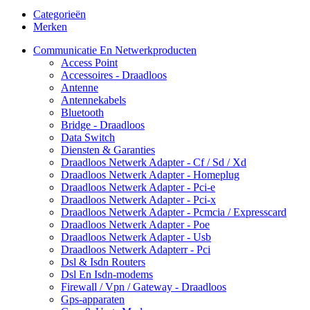
Categorieën
Merken
Communicatie En Netwerkproducten
Access Point
Accessoires - Draadloos
Antenne
Antennekabels
Bluetooth
Bridge - Draadloos
Data Switch
Diensten & Garanties
Draadloos Netwerk Adapter - Cf / Sd / Xd
Draadloos Netwerk Adapter - Homeplug
Draadloos Netwerk Adapter - Pci-e
Draadloos Netwerk Adapter - Pci-x
Draadloos Netwerk Adapter - Pcmcia / Expresscard
Draadloos Netwerk Adapter - Poe
Draadloos Netwerk Adapter - Usb
Draadloos Netwerk Adapterr - Pci
Dsl & Isdn Routers
Dsl En Isdn-modems
Firewall / Vpn / Gateway - Draadloos
Gps-apparaten