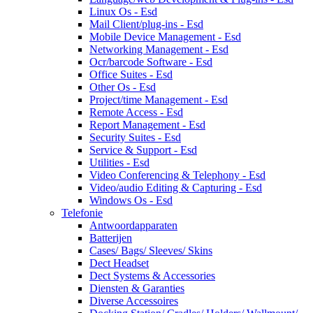
Linux Os - Esd
Mail Client/plug-ins - Esd
Mobile Device Management - Esd
Networking Management - Esd
Ocr/barcode Software - Esd
Office Suites - Esd
Other Os - Esd
Project/time Management - Esd
Remote Access - Esd
Report Management - Esd
Security Suites - Esd
Service & Support - Esd
Utilities - Esd
Video Conferencing & Telephony - Esd
Video/audio Editing & Capturing - Esd
Windows Os - Esd
Telefonie
Antwoordapparaten
Batterijen
Cases/ Bags/ Sleeves/ Skins
Dect Headset
Dect Systems & Accessories
Diensten & Garanties
Diverse Accessoires