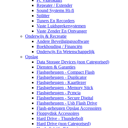
Pc Videokaart
Repeater / Extender
Sound Systems Hi-fi
Splitter
Tuners En Recorders
Vaste Luidsprekersystemen
Vaste Zender En Ontvanger
Onderwijs & Recreatie
Andere Beveiligingssoftware
Boekhouding / Financiën
Onderwijs En Wetenschappelijk
Opslag
Data Storage Devices (non Categorised)
Diensten & Garanties
Flashgeheugen - Compact Flash
Flashgeheugen - Duplicator
Flashgeheugen - Kaartlezer
Flashgeheugen - Memory Stick
Flashgeheugen - Pcmcia
Flashgeheugen - Secure Digital
Flashgeheugen - Usb Flash Drive
Flash-geheugen Opslag Accessoires
Floppydisk Accessoires
Hard Drive - Thunderbolt
Hard Drive (non Categorised)