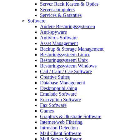
Server Rack Kasten & Opties
Server-computers
Services & Garanties
Software
Andere Besturingssystemen
Anti-spyware
Antivirus Software
Asset Management
Backup & Storage Management
Besturingssysteem Linux
Besturingssysteem Unix
Besturingssysteem Windows
Cad / Cam / Cae Software
Creative Suites
Database Management
Desktoppublishing
Emulatie Software
Encryption Software
Fax Software
Games
Graphics & Illustratie Software
Internet/web Filtering
Intrusion Detection
Mail Client Software
Mail Server Software