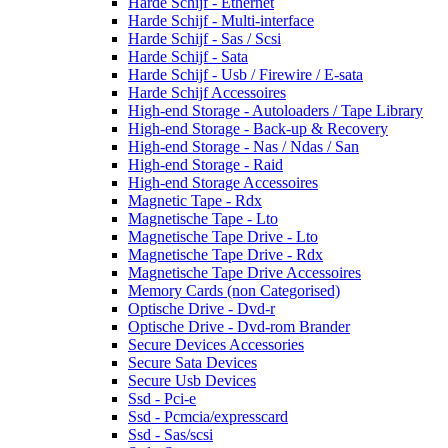
Harde Schijf - Ethernet
Harde Schijf - Multi-interface
Harde Schijf - Sas / Scsi
Harde Schijf - Sata
Harde Schijf - Usb / Firewire / E-sata
Harde Schijf Accessoires
High-end Storage - Autoloaders / Tape Library
High-end Storage - Back-up & Recovery
High-end Storage - Nas / Ndas / San
High-end Storage - Raid
High-end Storage Accessoires
Magnetic Tape - Rdx
Magnetische Tape - Lto
Magnetische Tape Drive - Lto
Magnetische Tape Drive - Rdx
Magnetische Tape Drive Accessoires
Memory Cards (non Categorised)
Optische Drive - Dvd-r
Optische Drive - Dvd-rom Brander
Secure Devices Accessories
Secure Sata Devices
Secure Usb Devices
Ssd - Pci-e
Ssd - Pcmcia/expresscard
Ssd - Sas/scsi