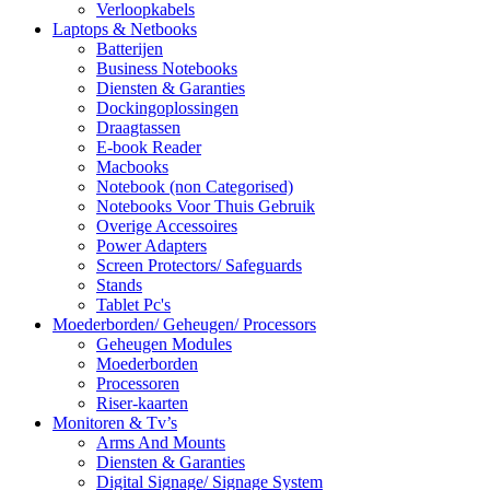
Verloopkabels
Laptops & Netbooks
Batterijen
Business Notebooks
Diensten & Garanties
Dockingoplossingen
Draagtassen
E-book Reader
Macbooks
Notebook (non Categorised)
Notebooks Voor Thuis Gebruik
Overige Accessoires
Power Adapters
Screen Protectors/ Safeguards
Stands
Tablet Pc's
Moederborden/ Geheugen/ Processors
Geheugen Modules
Moederborden
Processoren
Riser-kaarten
Monitoren & Tv’s
Arms And Mounts
Diensten & Garanties
Digital Signage/ Signage System