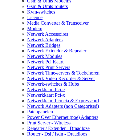
Gsm & Umts Modems
Gsm & Umts-routers
Kvm-switches
Licence
Media Converter & Transceiver
Modem
Netwerk Accessoires
Netwerk Adapters
Netwerk Bridges
Netwerk Extender & Repeater
Netwerk Modules
Netwerk Pci Kaart
Netwerk Print Servers
Netwerk Time-servers & Toebehoren
Netwerk Video Recorder & Server
Netwerk-switches & Hubs
Netwerkkaart Pci-e
Netwerkkaart Pci-x
Netwerkkaart Pcmcia & Expresscard
Network Adapters (non Categorised)
Patchpanelen
Power Over Ethernet (poe) Adapters
Print Server - Wireless
Repeater / Extender - Draadloze
Router - Dsl / Isdn - Draadloos