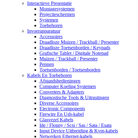
Interactieve Presentatie
Montagesystemen
Projectieschermen
Systemen
Toebehoren
Invoerapparatuur
Accessoires
Draadloze Muizen / Trackball / Presenter
Draadloze Toetsenborden / Keypads
Grafische Tablet / Digitale Notepad
Muizen / Trackball / Presenter
Pennen
Toetsenborden / Toetsenborden
Kabels En Toebehoren
Afstandsbedieningen
Computer Koeling Systemen
Converters & Adapters
Diagnostische Tools & Uitrustingen
Diverse Accessoires
Electronic Components
Firewire En Usb-kabel
Glasvezel Kabels
Ide / Floppy / Scsi / Sas / Sata / Esata
Input Device Uitbreiding & Kvm-kabels
Netwerken Ethernet-kabels