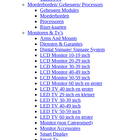
Moederborden/ Geheugen/ Processors
Geheugen Modules
Moederborden
Processoren
Riser-kaarten
Monitoren & Tv’s
Arms And Mounts
Diensten & Garanties
Digital Signage/ Signage System
LCD Monitor 10-19 inch
LCD Monitor 20-29 inch
LCD Monitor 30-39 inch
LCD Monitor 40-49 inch
LCD Monitor 50-59 inch
LCD Monitor 60 inch en groter
LCD TV 40 inch en groter
LED TV 29 inch en kleiner
LED TV 30-39 inch
LED TV 40-49 inch
LED TV 50-59 inch
LED TV 60 inch en groter
Monitor (non Categorised)
Monitor Accessoires
Smart Display
Smart Tv