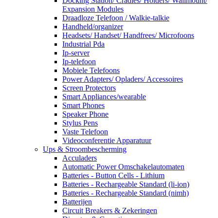
Docking Station/ Cradles/ Holders/ Wallmount/
Expansion Modules
Draadloze Telefoon / Walkie-talkie
Handheld/organizer
Headsets/ Handset/ Handfrees/ Microfoons
Industrial Pda
Ip-server
Ip-telefoon
Mobiele Telefoons
Power Adapters/ Opladers/ Accessoires
Screen Protectors
Smart Appliances/wearable
Smart Phones
Speaker Phone
Stylus Pens
Vaste Telefoon
Videoconferentie Apparatuur
Ups & Stroombescherming
Acculaders
Automatic Power Omschakelautomaten
Batteries - Button Cells - Lithium
Batteries - Rechargeable Standard (li-ion)
Batteries - Rechargeable Standard (nimh)
Batterijen
Circuit Breakers & Zekeringen