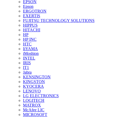
EPSON
Epson
ERGOTRON
EXERTIS
FUJITSU TECHNOLOGY SOLUTIONS
HIPPUS
HITACHI
HP
HP INC
HTC
IiYAMA
iMoshion
INTEL
IRIS
IT1
Jabra
KENSINGTON
KINGSTON
KYOCERA
LENOVO
LG ELECTRONICS
LOGITECH
MATROX
McAfee LIC
MICROSOFT