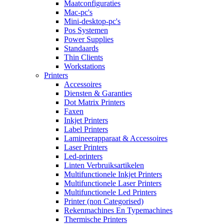
Maatconfiguraties
Mac-pc's
Mini-desktop-pc's
Pos Systemen
Power Supplies
Standaards
Thin Clients
Workstations
Printers
Accessoires
Diensten & Garanties
Dot Matrix Printers
Faxen
Inkjet Printers
Label Printers
Lamineerapparaat & Accessoires
Laser Printers
Led-printers
Linten Verbruiksartikelen
Multifunctionele Inkjet Printers
Multifunctionele Laser Printers
Multifunctionele Led Printers
Printer (non Categorised)
Rekenmachines En Typemachines
Thermische Printers