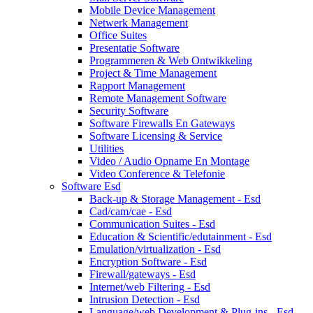
Mobile Device Management
Netwerk Management
Office Suites
Presentatie Software
Programmeren & Web Ontwikkeling
Project & Time Management
Rapport Management
Remote Management Software
Security Software
Software Firewalls En Gateways
Software Licensing & Service
Utilities
Video / Audio Opname En Montage
Video Conference & Telefonie
Software Esd
Back-up & Storage Management - Esd
Cad/cam/cae - Esd
Communication Suites - Esd
Education & Scientific/edutainment - Esd
Emulation/virtualization - Esd
Encryption Software - Esd
Firewall/gateways - Esd
Internet/web Filtering - Esd
Intrusion Detection - Esd
Language/web Development & Plug-ins - Esd