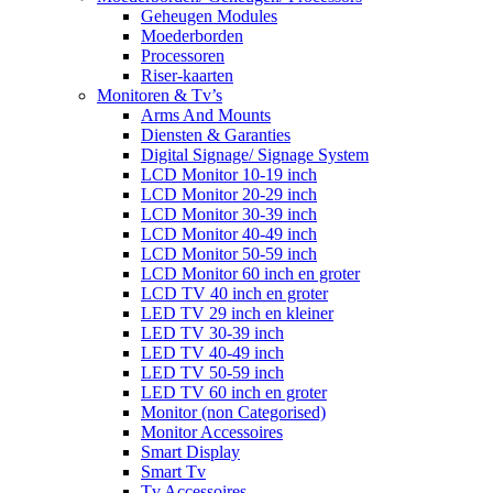
Geheugen Modules
Moederborden
Processoren
Riser-kaarten
Monitoren & Tv’s
Arms And Mounts
Diensten & Garanties
Digital Signage/ Signage System
LCD Monitor 10-19 inch
LCD Monitor 20-29 inch
LCD Monitor 30-39 inch
LCD Monitor 40-49 inch
LCD Monitor 50-59 inch
LCD Monitor 60 inch en groter
LCD TV 40 inch en groter
LED TV 29 inch en kleiner
LED TV 30-39 inch
LED TV 40-49 inch
LED TV 50-59 inch
LED TV 60 inch en groter
Monitor (non Categorised)
Monitor Accessoires
Smart Display
Smart Tv
Tv Accessoires