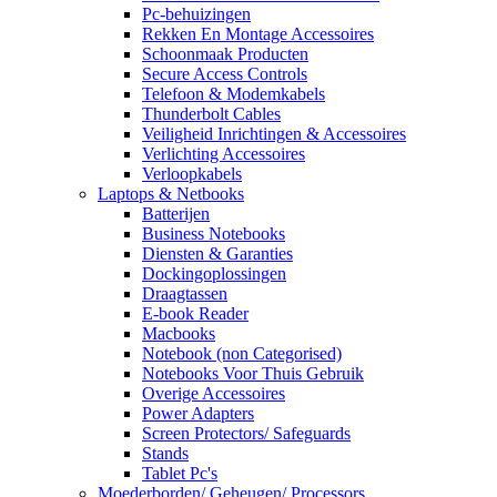
Pc-behuizingen
Rekken En Montage Accessoires
Schoonmaak Producten
Secure Access Controls
Telefoon & Modemkabels
Thunderbolt Cables
Veiligheid Inrichtingen & Accessoires
Verlichting Accessoires
Verloopkabels
Laptops & Netbooks
Batterijen
Business Notebooks
Diensten & Garanties
Dockingoplossingen
Draagtassen
E-book Reader
Macbooks
Notebook (non Categorised)
Notebooks Voor Thuis Gebruik
Overige Accessoires
Power Adapters
Screen Protectors/ Safeguards
Stands
Tablet Pc's
Moederborden/ Geheugen/ Processors