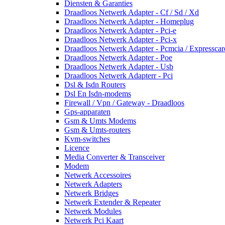
Diensten & Garanties
Draadloos Netwerk Adapter - Cf / Sd / Xd
Draadloos Netwerk Adapter - Homeplug
Draadloos Netwerk Adapter - Pci-e
Draadloos Netwerk Adapter - Pci-x
Draadloos Netwerk Adapter - Pcmcia / Expresscar
Draadloos Netwerk Adapter - Poe
Draadloos Netwerk Adapter - Usb
Draadloos Netwerk Adapterr - Pci
Dsl & Isdn Routers
Dsl En Isdn-modems
Firewall / Vpn / Gateway - Draadloos
Gps-apparaten
Gsm & Umts Modems
Gsm & Umts-routers
Kvm-switches
Licence
Media Converter & Transceiver
Modem
Netwerk Accessoires
Netwerk Adapters
Netwerk Bridges
Netwerk Extender & Repeater
Netwerk Modules
Netwerk Pci Kaart