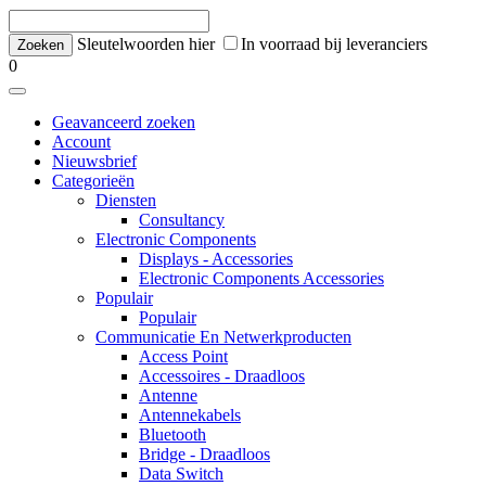
Sleutelwoorden hier
In voorraad bij leveranciers
0
Geavanceerd zoeken
Account
Nieuwsbrief
Categorieën
Diensten
Consultancy
Electronic Components
Displays - Accessories
Electronic Components Accessories
Populair
Populair
Communicatie En Netwerkproducten
Access Point
Accessoires - Draadloos
Antenne
Antennekabels
Bluetooth
Bridge - Draadloos
Data Switch