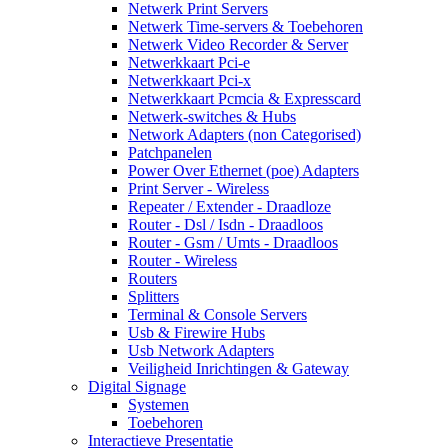
Netwerk Print Servers
Netwerk Time-servers & Toebehoren
Netwerk Video Recorder & Server
Netwerkkaart Pci-e
Netwerkkaart Pci-x
Netwerkkaart Pcmcia & Expresscard
Netwerk-switches & Hubs
Network Adapters (non Categorised)
Patchpanelen
Power Over Ethernet (poe) Adapters
Print Server - Wireless
Repeater / Extender - Draadloze
Router - Dsl / Isdn - Draadloos
Router - Gsm / Umts - Draadloos
Router - Wireless
Routers
Splitters
Terminal & Console Servers
Usb & Firewire Hubs
Usb Network Adapters
Veiligheid Inrichtingen & Gateway
Digital Signage
Systemen
Toebehoren
Interactieve Presentatie