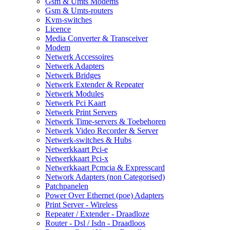
Gsm & Umts Modems
Gsm & Umts-routers
Kvm-switches
Licence
Media Converter & Transceiver
Modem
Netwerk Accessoires
Netwerk Adapters
Netwerk Bridges
Netwerk Extender & Repeater
Netwerk Modules
Netwerk Pci Kaart
Netwerk Print Servers
Netwerk Time-servers & Toebehoren
Netwerk Video Recorder & Server
Netwerk-switches & Hubs
Netwerkkaart Pci-e
Netwerkkaart Pci-x
Netwerkkaart Pcmcia & Expresscard
Network Adapters (non Categorised)
Patchpanelen
Power Over Ethernet (poe) Adapters
Print Server - Wireless
Repeater / Extender - Draadloze
Router - Dsl / Isdn - Draadloos