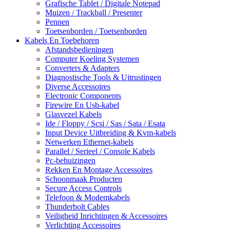
Grafische Tablet / Digitale Notepad
Muizen / Trackball / Presenter
Pennen
Toetsenborden / Toetsenborden
Kabels En Toebehoren
Afstandsbedieningen
Computer Koeling Systemen
Converters & Adapters
Diagnostische Tools & Uitrustingen
Diverse Accessoires
Electronic Components
Firewire En Usb-kabel
Glasvezel Kabels
Ide / Floppy / Scsi / Sas / Sata / Esata
Input Device Uitbreiding & Kvm-kabels
Netwerken Ethernet-kabels
Parallel / Serieel / Console Kabels
Pc-behuizingen
Rekken En Montage Accessoires
Schoonmaak Producten
Secure Access Controls
Telefoon & Modemkabels
Thunderbolt Cables
Veiligheid Inrichtingen & Accessoires
Verlichting Accessoires