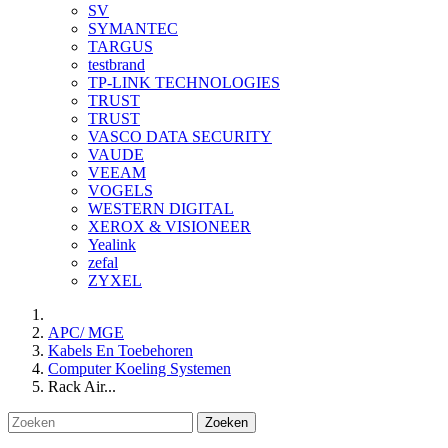
SV
SYMANTEC
TARGUS
testbrand
TP-LINK TECHNOLOGIES
TRUST
TRUST
VASCO DATA SECURITY
VAUDE
VEEAM
VOGELS
WESTERN DIGITAL
XEROX & VISIONEER
Yealink
zefal
ZYXEL
APC/ MGE
Kabels En Toebehoren
Computer Koeling Systemen
Rack Air...
Zoeken