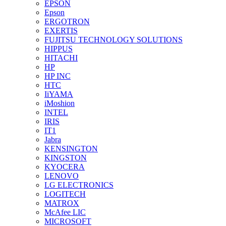
EPSON
Epson
ERGOTRON
EXERTIS
FUJITSU TECHNOLOGY SOLUTIONS
HIPPUS
HITACHI
HP
HP INC
HTC
IiYAMA
iMoshion
INTEL
IRIS
IT1
Jabra
KENSINGTON
KINGSTON
KYOCERA
LENOVO
LG ELECTRONICS
LOGITECH
MATROX
McAfee LIC
MICROSOFT