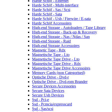
Harde Schijf - Ethernet
Harde Schijf - Multi-interface
Harde Schijf - Sas / Scsi
Harde Schijf - Sata
Harde Schijf - Usb / Firewire / E-sata
Harde Schijf Accessoires
High-end Storage - Autoloaders / Tape Library
High-end Storage - Back-up & Recovery
High-end Storage - Nas / Ndas / San
High-end Storage - Raid
High-end Storage Accessoires
Magnetic Tape - Rdx
Magnetische Tape - Lto
Magnetische Tape Drive - Lto
Magnetische Tape Drive - Rdx
Magnetische Tape Drive Accessoires
Memory Cards (non Categorised)
Optische Drive - Dvd-r
Optische Drive - Dvd-rom Brander
Secure Devices Accessories
Secure Sata Devices
Secure Usb Devices
Ssd - Pci-e
Ssd - Pcmcia/expresscard
Ssd - Sas/scsi