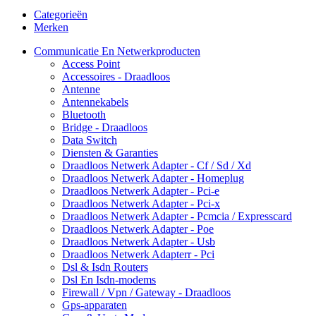
Categorieën
Merken
Communicatie En Netwerkproducten
Access Point
Accessoires - Draadloos
Antenne
Antennekabels
Bluetooth
Bridge - Draadloos
Data Switch
Diensten & Garanties
Draadloos Netwerk Adapter - Cf / Sd / Xd
Draadloos Netwerk Adapter - Homeplug
Draadloos Netwerk Adapter - Pci-e
Draadloos Netwerk Adapter - Pci-x
Draadloos Netwerk Adapter - Pcmcia / Expresscard
Draadloos Netwerk Adapter - Poe
Draadloos Netwerk Adapter - Usb
Draadloos Netwerk Adapterr - Pci
Dsl & Isdn Routers
Dsl En Isdn-modems
Firewall / Vpn / Gateway - Draadloos
Gps-apparaten