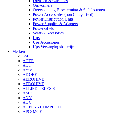
Diensten & Garanties
Omvormers
Overspanning Bescherming & Stabilisatoren
Power Accessories (non Categorised)
Power Distribution Units
Power Supplies & Adapters
Powerkabels
Solar & Acessories
Ups
Ups Accessoires
Ups Vervangingsbatterijen
Merken
3M
ACER
ACT
Activ
ADOBE
AEROHIVE
AEROHIVE
ALLIED TELESIS
AMD
ANY
AOC
AOPEN - COMPUTER
APC/ MGE