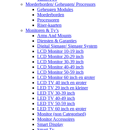
Moederborden/ Geheugen/ Processors
Geheugen Modules
Moederborden
Processoren
Riser-kaarten
Monitoren & Tv’s
Arms And Mounts
Diensten & Garanties
Digital Signage/ Signage System
LCD Monitor 10-19 inch
LCD Monitor 20-29 inch
LCD Monitor 30-39 inch
LCD Monitor 40-49 inch
LCD Monitor 50-59 inch
LCD Monitor 60 inch en groter
LCD TV 40 inch en groter
LED TV 29 inch en kleiner
LED TV 30-39 inch
LED TV 40-49 inch
LED TV 50-59 inch
LED TV 60 inch en groter
Monitor (non Categorised)
Monitor Accessoires
Smart Display
Smart Tv