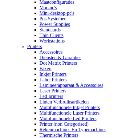
Maatconfiguraties
Mac-pc's
Mini-desktop-pc's
Pos Systemen
Power Supplies
Standaards
Thin Clients
Workstations
Printers
Accessoires
Diensten & Garanties
Dot Matrix Printers
Faxen
Inkjet Printers
Label Printers
Lamineerapparaat & Accessoires
Laser Printers
Led-printers
Linten Verbruiksartikelen
Multifunctionele Inkjet Printers
Multifunctionele Laser Printers
Multifunctionele Led Printers
Printer (non Categorised)
Rekenmachines En Typemachines
Thermische Printers