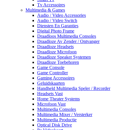
Tv Accessoires
Multimedia & Games
Audio / Video Accessories
Audio / Video Switch
Diensten En Garanties
Digital Photo Frame
Draadloos Multimedia Consoles
Draadloze Av Zender / Ontvanger
Draadloze Headsets
Draadloze Microfoon
Draadloze Speaker Systemen
Draadloze Toebehoren
Game Console
Game Controller
Gaming Accessoires
Geluidskaarten
Handheld Multimedia Speler / Recorder
Headsets Vast
Home Theater Systems
Microfoon Vast
Multimedia Consoles
Multimedia Mixer / Versterker
Multimedia Productie
Optical Disk Drive