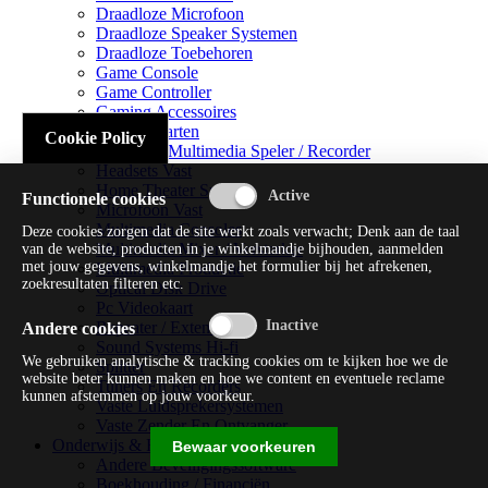
Draadloze Microfoon
Draadloze Speaker Systemen
Draadloze Toebehoren
Game Console
Game Controller
Gaming Accessoires
Geluidskaarten
Cookie Policy
Handheld Multimedia Speler / Recorder
Headsets Vast
Home Theater Systems
Functionele cookies
Microfoon Vast
Multimedia Consoles
Deze cookies zorgen dat de site werkt zoals verwacht; Denk aan de taal
Multimedia Mixer / Versterker
van de website, producten in je winkelmandje bijhouden, aanmelden
met jouw gegevens, winkelmandje het formulier bij het afrekenen,
Multimedia Productie
zoekresultaten filteren etc.
Optical Disk Drive
Pc Videokaart
Repeater / Extender
Andere cookies
Sound Systems Hi-fi
We gebruiken analytische & tracking cookies om te kijken hoe we de
Splitter
website beter kunnen maken en hoe we content en eventuele reclame
Tuners En Recorders
kunnen afstemmen op jouw voorkeur.
Vaste Luidsprekersystemen
Vaste Zender En Ontvanger
Onderwijs & Recreatie
Bewaar voorkeuren
Andere Beveiligingssoftware
Boekhouding / Financiën