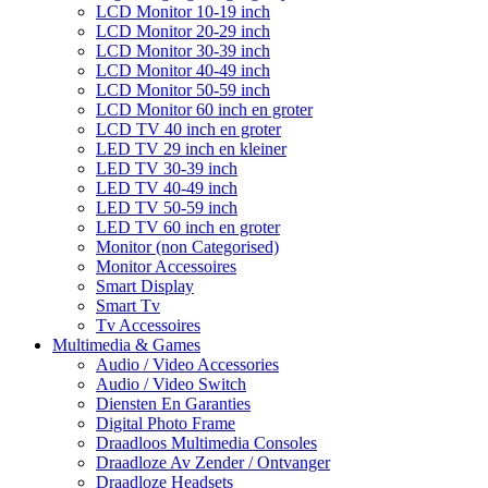
LCD Monitor 10-19 inch
LCD Monitor 20-29 inch
LCD Monitor 30-39 inch
LCD Monitor 40-49 inch
LCD Monitor 50-59 inch
LCD Monitor 60 inch en groter
LCD TV 40 inch en groter
LED TV 29 inch en kleiner
LED TV 30-39 inch
LED TV 40-49 inch
LED TV 50-59 inch
LED TV 60 inch en groter
Monitor (non Categorised)
Monitor Accessoires
Smart Display
Smart Tv
Tv Accessoires
Multimedia & Games
Audio / Video Accessories
Audio / Video Switch
Diensten En Garanties
Digital Photo Frame
Draadloos Multimedia Consoles
Draadloze Av Zender / Ontvanger
Draadloze Headsets