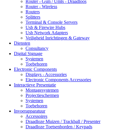
Router - Gsm / Umts - Draadloos
Router - Wireless
Routers
Splitters
Terminal & Console Servers
Usb & Firewire Hubs
Usb Network Adapters
Veiligheid Inrichtingen & Gateway
Diensten
Consultancy
Digital Signage
Systemen
Toebehoren
Electronic Components
Displays - Accessories
Electronic Components Accessories
Interactieve Presentatie
Montagesystemen
Projectieschermen
Systemen
Toebehoren
Invoerapparatuur
Accessoires
Draadloze Muizen / Trackball / Presenter
Draadloze Toetsenborden / Keypads