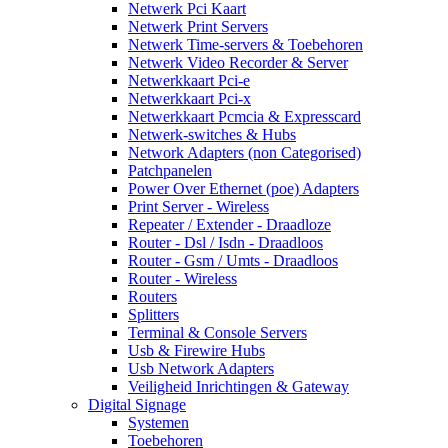
Netwerk Pci Kaart
Netwerk Print Servers
Netwerk Time-servers & Toebehoren
Netwerk Video Recorder & Server
Netwerkkaart Pci-e
Netwerkkaart Pci-x
Netwerkkaart Pcmcia & Expresscard
Netwerk-switches & Hubs
Network Adapters (non Categorised)
Patchpanelen
Power Over Ethernet (poe) Adapters
Print Server - Wireless
Repeater / Extender - Draadloze
Router - Dsl / Isdn - Draadloos
Router - Gsm / Umts - Draadloos
Router - Wireless
Routers
Splitters
Terminal & Console Servers
Usb & Firewire Hubs
Usb Network Adapters
Veiligheid Inrichtingen & Gateway
Digital Signage
Systemen
Toebehoren