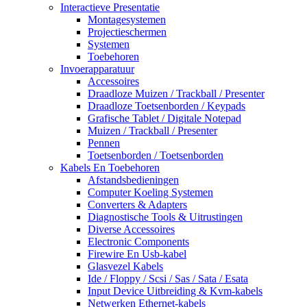
Interactieve Presentatie
Montagesystemen
Projectieschermen
Systemen
Toebehoren
Invoerapparatuur
Accessoires
Draadloze Muizen / Trackball / Presenter
Draadloze Toetsenborden / Keypads
Grafische Tablet / Digitale Notepad
Muizen / Trackball / Presenter
Pennen
Toetsenborden / Toetsenborden
Kabels En Toebehoren
Afstandsbedieningen
Computer Koeling Systemen
Converters & Adapters
Diagnostische Tools & Uitrustingen
Diverse Accessoires
Electronic Components
Firewire En Usb-kabel
Glasvezel Kabels
Ide / Floppy / Scsi / Sas / Sata / Esata
Input Device Uitbreiding & Kvm-kabels
Netwerken Ethernet-kabels