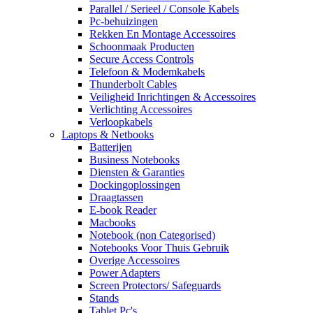
Parallel / Serieel / Console Kabels
Pc-behuizingen
Rekken En Montage Accessoires
Schoonmaak Producten
Secure Access Controls
Telefoon & Modemkabels
Thunderbolt Cables
Veiligheid Inrichtingen & Accessoires
Verlichting Accessoires
Verloopkabels
Laptops & Netbooks
Batterijen
Business Notebooks
Diensten & Garanties
Dockingoplossingen
Draagtassen
E-book Reader
Macbooks
Notebook (non Categorised)
Notebooks Voor Thuis Gebruik
Overige Accessoires
Power Adapters
Screen Protectors/ Safeguards
Stands
Tablet Pc's