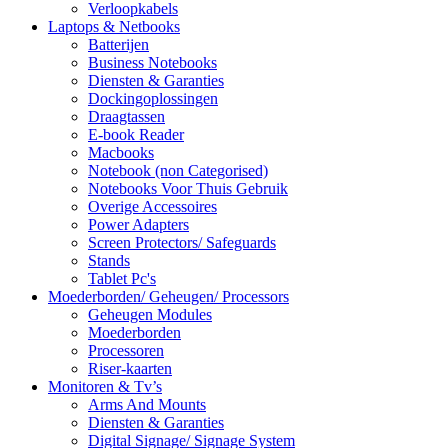
Verloopkabels
Laptops & Netbooks
Batterijen
Business Notebooks
Diensten & Garanties
Dockingoplossingen
Draagtassen
E-book Reader
Macbooks
Notebook (non Categorised)
Notebooks Voor Thuis Gebruik
Overige Accessoires
Power Adapters
Screen Protectors/ Safeguards
Stands
Tablet Pc's
Moederborden/ Geheugen/ Processors
Geheugen Modules
Moederborden
Processoren
Riser-kaarten
Monitoren & Tv’s
Arms And Mounts
Diensten & Garanties
Digital Signage/ Signage System