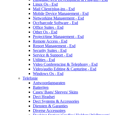
Linux Os - Esd
Mail Client/plug-ins - Esd
Mobile Device Management - Esd
Networking Management - Esd
Ocr/barcode Software - Esd
Office Suites - Esd
Other Os - Esd
Project/time Management - Esd
Remote Access - Esd
Report Management - Esd
Security Suites - Esd
Service & Support - Esd
Utilities - Esd
Video Conferencing & Telephony - Esd
Video/audio Editing & Capturing - Esd
Windows Os - Esd
Telefonie
Antwoordapparaten
Batterijen
Cases/ Bags/ Sleeves/ Skins
Dect Headset
Dect Systems & Accessories
Diensten & Garanties
Diverse Accessoires