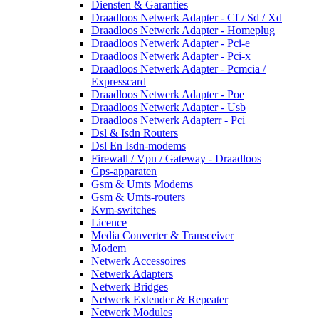
Diensten & Garanties
Draadloos Netwerk Adapter - Cf / Sd / Xd
Draadloos Netwerk Adapter - Homeplug
Draadloos Netwerk Adapter - Pci-e
Draadloos Netwerk Adapter - Pci-x
Draadloos Netwerk Adapter - Pcmcia /
Expresscard
Draadloos Netwerk Adapter - Poe
Draadloos Netwerk Adapter - Usb
Draadloos Netwerk Adapterr - Pci
Dsl & Isdn Routers
Dsl En Isdn-modems
Firewall / Vpn / Gateway - Draadloos
Gps-apparaten
Gsm & Umts Modems
Gsm & Umts-routers
Kvm-switches
Licence
Media Converter & Transceiver
Modem
Netwerk Accessoires
Netwerk Adapters
Netwerk Bridges
Netwerk Extender & Repeater
Netwerk Modules