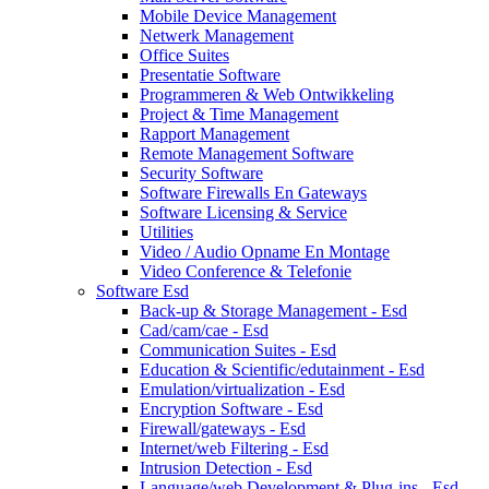
Mobile Device Management
Netwerk Management
Office Suites
Presentatie Software
Programmeren & Web Ontwikkeling
Project & Time Management
Rapport Management
Remote Management Software
Security Software
Software Firewalls En Gateways
Software Licensing & Service
Utilities
Video / Audio Opname En Montage
Video Conference & Telefonie
Software Esd
Back-up & Storage Management - Esd
Cad/cam/cae - Esd
Communication Suites - Esd
Education & Scientific/edutainment - Esd
Emulation/virtualization - Esd
Encryption Software - Esd
Firewall/gateways - Esd
Internet/web Filtering - Esd
Intrusion Detection - Esd
Language/web Development & Plug-ins - Esd