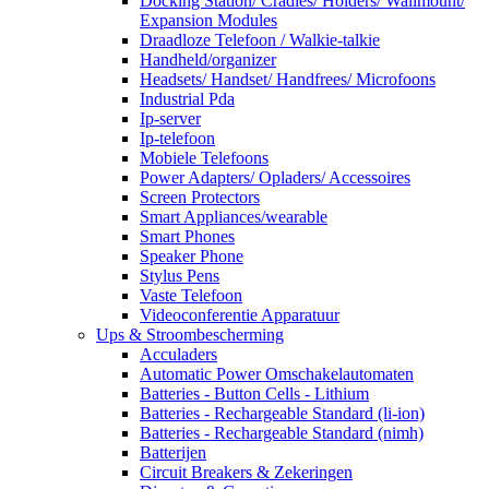
Docking Station/ Cradles/ Holders/ Wallmount/
Expansion Modules
Draadloze Telefoon / Walkie-talkie
Handheld/organizer
Headsets/ Handset/ Handfrees/ Microfoons
Industrial Pda
Ip-server
Ip-telefoon
Mobiele Telefoons
Power Adapters/ Opladers/ Accessoires
Screen Protectors
Smart Appliances/wearable
Smart Phones
Speaker Phone
Stylus Pens
Vaste Telefoon
Videoconferentie Apparatuur
Ups & Stroombescherming
Acculaders
Automatic Power Omschakelautomaten
Batteries - Button Cells - Lithium
Batteries - Rechargeable Standard (li-ion)
Batteries - Rechargeable Standard (nimh)
Batterijen
Circuit Breakers & Zekeringen