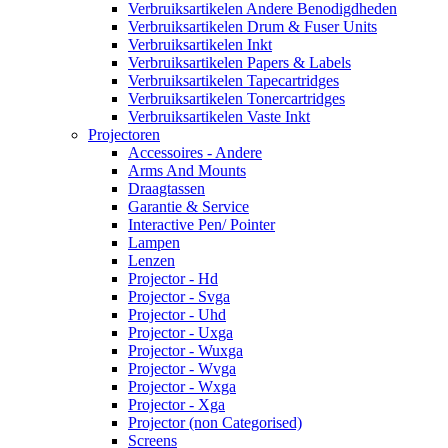
Verbruiksartikelen Andere Benodigdheden
Verbruiksartikelen Drum & Fuser Units
Verbruiksartikelen Inkt
Verbruiksartikelen Papers & Labels
Verbruiksartikelen Tapecartridges
Verbruiksartikelen Tonercartridges
Verbruiksartikelen Vaste Inkt
Projectoren
Accessoires - Andere
Arms And Mounts
Draagtassen
Garantie & Service
Interactive Pen/ Pointer
Lampen
Lenzen
Projector - Hd
Projector - Svga
Projector - Uhd
Projector - Uxga
Projector - Wuxga
Projector - Wvga
Projector - Wxga
Projector - Xga
Projector (non Categorised)
Screens