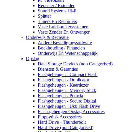
Pc Videokaart
Repeater / Extender
Sound Systems Hi-fi
Splitter
Tuners En Recorders
Vaste Luidsprekersystemen
Vaste Zender En Ontvanger
Onderwijs & Recreatie
Andere Beveiligingssoftware
Boekhouding / Financiën
Onderwijs En Wetenschappelijk
Opslag
Data Storage Devices (non Categorised)
Diensten & Garanties
Flashgeheugen - Compact Flash
Flashgeheugen - Duplicator
Flashgeheugen - Kaartlezer
Flashgeheugen - Memory Stick
Flashgeheugen - Pcmcia
Flashgeheugen - Secure Digital
Flashgeheugen - Usb Flash Drive
Flash-geheugen Opslag Accessoires
Floppydisk Accessoires
Hard Drive - Thunderbolt
Hard Drive (non Categorised)