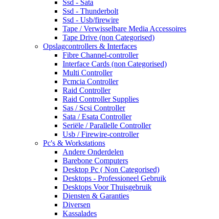
Ssd - Sata
Ssd - Thunderbolt
Ssd - Usb/firewire
Tape / Verwisselbare Media Accessoires
Tape Drive (non Categorised)
Opslagcontrollers & Interfaces
Fibre Channel-controller
Interface Cards (non Categorised)
Multi Controller
Pcmcia Controller
Raid Controller
Raid Controller Supplies
Sas / Scsi Controller
Sata / Esata Controller
Seriële / Parallelle Controller
Usb / Firewire-controller
Pc's & Workstations
Andere Onderdelen
Barebone Computers
Desktop Pc ( Non Categorised)
Desktops - Professioneel Gebruik
Desktops Voor Thuisgebruik
Diensten & Garanties
Diversen
Kassalades