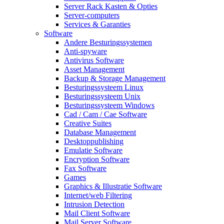
Server Rack Kasten & Opties
Server-computers
Services & Garanties
Software
Andere Besturingssystemen
Anti-spyware
Antivirus Software
Asset Management
Backup & Storage Management
Besturingssysteem Linux
Besturingssysteem Unix
Besturingssysteem Windows
Cad / Cam / Cae Software
Creative Suites
Database Management
Desktoppublishing
Emulatie Software
Encryption Software
Fax Software
Games
Graphics & Illustratie Software
Internet/web Filtering
Intrusion Detection
Mail Client Software
Mail Server Software