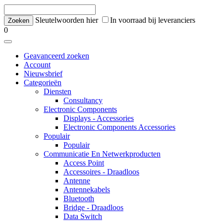
Sleutelwoorden hier
In voorraad bij leveranciers
0
Geavanceerd zoeken
Account
Nieuwsbrief
Categorieën
Diensten
Consultancy
Electronic Components
Displays - Accessories
Electronic Components Accessories
Populair
Populair
Communicatie En Netwerkproducten
Access Point
Accessoires - Draadloos
Antenne
Antennekabels
Bluetooth
Bridge - Draadloos
Data Switch