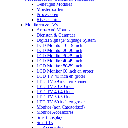
Geheugen Modules
Moederborden
Processoren
Riser-kaarten
Monitoren & Tv’s
Arms And Mounts
Diensten & Garanties
Digital Signage/ Signage System
LCD Monitor 10-19 inch
LCD Monitor 20-29 inch
LCD Monitor 30-39 inch
LCD Monitor 40-49 inch
LCD Monitor 50-59 inch
LCD Monitor 60 inch en groter
LCD TV 40 inch en groter
LED TV 29 inch en kleiner
LED TV 30-39 inch
LED TV 40-49 inch
LED TV 50-59 inch
LED TV 60 inch en groter
Monitor (non Categorised)
Monitor Accessoires
Smart Display
Smart Tv
Tv Accessoires