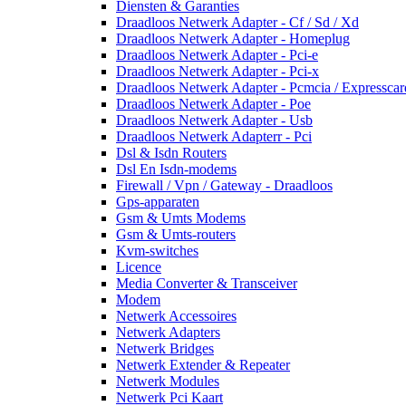
Diensten & Garanties
Draadloos Netwerk Adapter - Cf / Sd / Xd
Draadloos Netwerk Adapter - Homeplug
Draadloos Netwerk Adapter - Pci-e
Draadloos Netwerk Adapter - Pci-x
Draadloos Netwerk Adapter - Pcmcia / Expresscar
Draadloos Netwerk Adapter - Poe
Draadloos Netwerk Adapter - Usb
Draadloos Netwerk Adapterr - Pci
Dsl & Isdn Routers
Dsl En Isdn-modems
Firewall / Vpn / Gateway - Draadloos
Gps-apparaten
Gsm & Umts Modems
Gsm & Umts-routers
Kvm-switches
Licence
Media Converter & Transceiver
Modem
Netwerk Accessoires
Netwerk Adapters
Netwerk Bridges
Netwerk Extender & Repeater
Netwerk Modules
Netwerk Pci Kaart