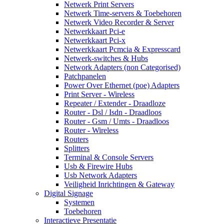
Netwerk Print Servers
Netwerk Time-servers & Toebehoren
Netwerk Video Recorder & Server
Netwerkkaart Pci-e
Netwerkkaart Pci-x
Netwerkkaart Pcmcia & Expresscard
Netwerk-switches & Hubs
Network Adapters (non Categorised)
Patchpanelen
Power Over Ethernet (poe) Adapters
Print Server - Wireless
Repeater / Extender - Draadloze
Router - Dsl / Isdn - Draadloos
Router - Gsm / Umts - Draadloos
Router - Wireless
Routers
Splitters
Terminal & Console Servers
Usb & Firewire Hubs
Usb Network Adapters
Veiligheid Inrichtingen & Gateway
Digital Signage
Systemen
Toebehoren
Interactieve Presentatie