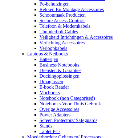
Pc-behuizingen
Rekken En Montage Accessoires
Schoonmaak Producten
Secure Access Controls
Telefoon & Modemkabels
Thunderbolt Cables
Veiligheid Inrichtingen & Accessoires
Verlichting Accessoires
Verloopkabels
Laptops & Netbooks
Batterijen
Business Notebooks
Diensten & Garanties
Dockingoplossingen
Draagtassen
E-book Reader
Macbooks
Notebook (non Categorised)
Notebooks Voor Thuis Gebruik
Overige Accessoires
Power Adapters
Screen Protectors/ Safeguards
Stands
Tablet Pc's
Moederborden/ Geheugen/ Processors