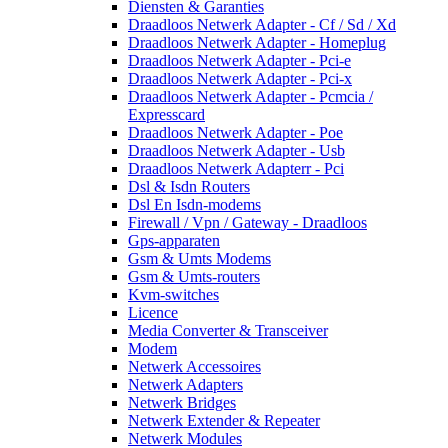
Diensten & Garanties
Draadloos Netwerk Adapter - Cf / Sd / Xd
Draadloos Netwerk Adapter - Homeplug
Draadloos Netwerk Adapter - Pci-e
Draadloos Netwerk Adapter - Pci-x
Draadloos Netwerk Adapter - Pcmcia /
Expresscard
Draadloos Netwerk Adapter - Poe
Draadloos Netwerk Adapter - Usb
Draadloos Netwerk Adapterr - Pci
Dsl & Isdn Routers
Dsl En Isdn-modems
Firewall / Vpn / Gateway - Draadloos
Gps-apparaten
Gsm & Umts Modems
Gsm & Umts-routers
Kvm-switches
Licence
Media Converter & Transceiver
Modem
Netwerk Accessoires
Netwerk Adapters
Netwerk Bridges
Netwerk Extender & Repeater
Netwerk Modules