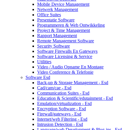
Mobile Device Management
Netwerk Management
Office Suites
Presentatie Software
Programmeren & Web Ontwikkeling
Project & Time Management
Rapport Management
Remote Management Software
Security Software
Software Firewalls En Gateways
Software Licensing & Service
Utilities
Video / Audio Opname En Montage
Video Conference & Telefonie
Software Esd
Back-up & Storage Management - Esd
Cad/cam/cae - Esd
Communication Suites - Esd
Education & Scientific/edutainment - Esd
Emulation/virtualization - Esd
Encryption Software - Esd
Firewall/gateways - Esd
Internet/web Filtering - Esd
Intrusion Detection - Esd
Language/web Development & Plug-ins - Esd