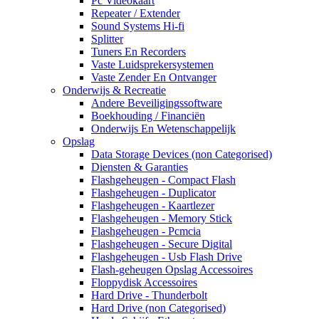
Pc Videokaart
Repeater / Extender
Sound Systems Hi-fi
Splitter
Tuners En Recorders
Vaste Luidsprekersystemen
Vaste Zender En Ontvanger
Onderwijs & Recreatie
Andere Beveiligingssoftware
Boekhouding / Financiën
Onderwijs En Wetenschappelijk
Opslag
Data Storage Devices (non Categorised)
Diensten & Garanties
Flashgeheugen - Compact Flash
Flashgeheugen - Duplicator
Flashgeheugen - Kaartlezer
Flashgeheugen - Memory Stick
Flashgeheugen - Pcmcia
Flashgeheugen - Secure Digital
Flashgeheugen - Usb Flash Drive
Flash-geheugen Opslag Accessoires
Floppydisk Accessoires
Hard Drive - Thunderbolt
Hard Drive (non Categorised)