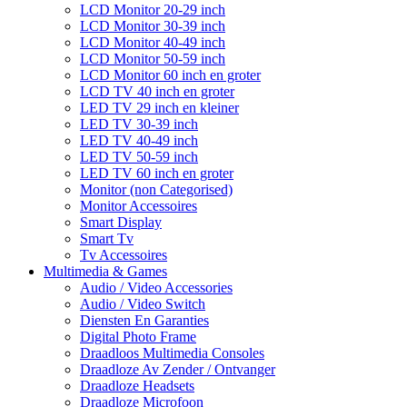
LCD Monitor 20-29 inch
LCD Monitor 30-39 inch
LCD Monitor 40-49 inch
LCD Monitor 50-59 inch
LCD Monitor 60 inch en groter
LCD TV 40 inch en groter
LED TV 29 inch en kleiner
LED TV 30-39 inch
LED TV 40-49 inch
LED TV 50-59 inch
LED TV 60 inch en groter
Monitor (non Categorised)
Monitor Accessoires
Smart Display
Smart Tv
Tv Accessoires
Multimedia & Games
Audio / Video Accessories
Audio / Video Switch
Diensten En Garanties
Digital Photo Frame
Draadloos Multimedia Consoles
Draadloze Av Zender / Ontvanger
Draadloze Headsets
Draadloze Microfoon