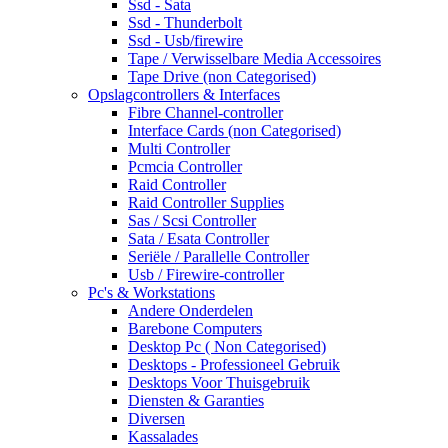
Ssd - Sata
Ssd - Thunderbolt
Ssd - Usb/firewire
Tape / Verwisselbare Media Accessoires
Tape Drive (non Categorised)
Opslagcontrollers & Interfaces
Fibre Channel-controller
Interface Cards (non Categorised)
Multi Controller
Pcmcia Controller
Raid Controller
Raid Controller Supplies
Sas / Scsi Controller
Sata / Esata Controller
Seriële / Parallelle Controller
Usb / Firewire-controller
Pc's & Workstations
Andere Onderdelen
Barebone Computers
Desktop Pc ( Non Categorised)
Desktops - Professioneel Gebruik
Desktops Voor Thuisgebruik
Diensten & Garanties
Diversen
Kassalades