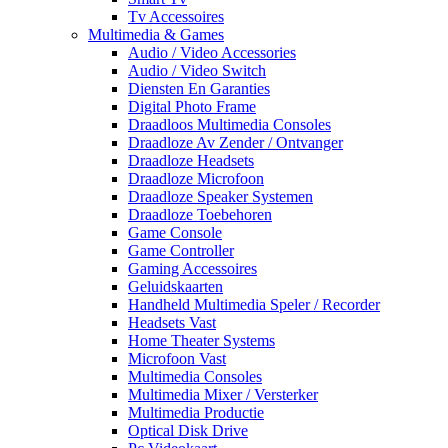
Tv Accessoires
Multimedia & Games
Audio / Video Accessories
Audio / Video Switch
Diensten En Garanties
Digital Photo Frame
Draadloos Multimedia Consoles
Draadloze Av Zender / Ontvanger
Draadloze Headsets
Draadloze Microfoon
Draadloze Speaker Systemen
Draadloze Toebehoren
Game Console
Game Controller
Gaming Accessoires
Geluidskaarten
Handheld Multimedia Speler / Recorder
Headsets Vast
Home Theater Systems
Microfoon Vast
Multimedia Consoles
Multimedia Mixer / Versterker
Multimedia Productie
Optical Disk Drive