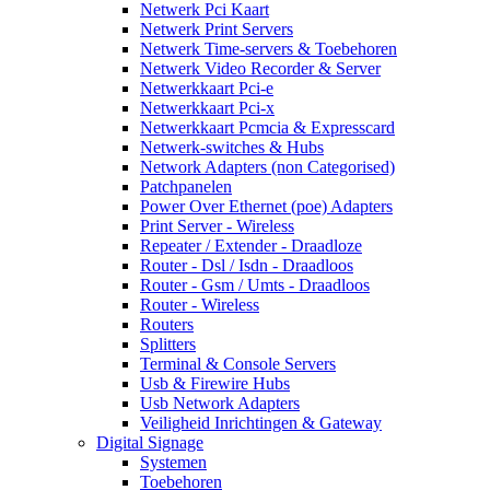
Netwerk Pci Kaart
Netwerk Print Servers
Netwerk Time-servers & Toebehoren
Netwerk Video Recorder & Server
Netwerkkaart Pci-e
Netwerkkaart Pci-x
Netwerkkaart Pcmcia & Expresscard
Netwerk-switches & Hubs
Network Adapters (non Categorised)
Patchpanelen
Power Over Ethernet (poe) Adapters
Print Server - Wireless
Repeater / Extender - Draadloze
Router - Dsl / Isdn - Draadloos
Router - Gsm / Umts - Draadloos
Router - Wireless
Routers
Splitters
Terminal & Console Servers
Usb & Firewire Hubs
Usb Network Adapters
Veiligheid Inrichtingen & Gateway
Digital Signage
Systemen
Toebehoren