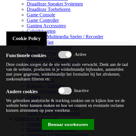
Draadloze Speaker Systemen
Draadloze Toebehoren
Game Console
Game Controller
Gaming Accessoires
Geluidskaarten
Handheld Multimedia Speler / Recorder
Cookie Policy
Headsets Vast
Home Theater Systems
Microfoon Vast
Functionele cookies
Multimedia Consoles
Multimedia Mixer / Versterker
Deze cookies zorgen dat de site werkt zoals verwacht; Denk aan de taal
Multimedia Productie
van de website, producten in je winkelmandje bijhouden, aanmelden
met jouw gegevens, winkelmandje het formulier bij het afrekenen,
Optical Disk Drive
zoekresultaten filteren etc.
Pc Videokaart
Repeater / Extender
Sound Systems Hi-fi
Andere cookies
Splitter
We gebruiken analytische & tracking cookies om te kijken hoe we de
Tuners En Recorders
website beter kunnen maken en hoe we content en eventuele reclame
Vaste Luidsprekersystemen
kunnen afstemmen op jouw voorkeur.
Vaste Zender En Ontvanger
Onderwijs & Recreatie
Andere Beveiligingssoftware
Bewaar voorkeuren
Boekhouding / Financiën
Onderwijs En Wetenschappelijk