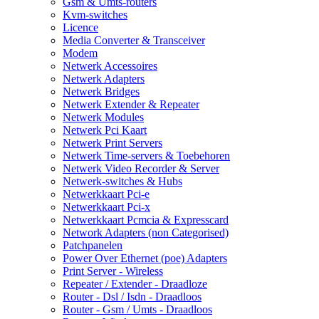
Gsm & Umts-routers
Kvm-switches
Licence
Media Converter & Transceiver
Modem
Netwerk Accessoires
Netwerk Adapters
Netwerk Bridges
Netwerk Extender & Repeater
Netwerk Modules
Netwerk Pci Kaart
Netwerk Print Servers
Netwerk Time-servers & Toebehoren
Netwerk Video Recorder & Server
Netwerk-switches & Hubs
Netwerkkaart Pci-e
Netwerkkaart Pci-x
Netwerkkaart Pcmcia & Expresscard
Network Adapters (non Categorised)
Patchpanelen
Power Over Ethernet (poe) Adapters
Print Server - Wireless
Repeater / Extender - Draadloze
Router - Dsl / Isdn - Draadloos
Router - Gsm / Umts - Draadloos