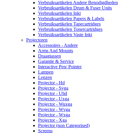
Verbruiksartikelen Andere Benodigdheden
Verbruiksartikelen Drum & Fuser Units
Verbruiksartikelen Inkt
Verbruiksartikelen Papers & Labels
Verbruiksartikelen Tapecartridges
Verbruiksartikelen Tonercartridges
Verbruiksartikelen Vaste Inkt
Projectoren
Accessoires - Andere
Arms And Mounts
Draagtassen
Garantie & Service
Interactive Pen/ Pointer
Lampen
Lenzen
Projector - Hd
Projector - Svga
Projector - Uhd
Projector - Uxga
Projector - Wuxga
Projector - Wvga
Projector - Wxga
Projector - Xga
Projector (non Categorised)
Screens