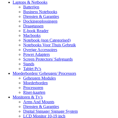
Laptops & Netbooks
Batterijen
Business Notebooks
Diensten & Garanties
Dockingoplossingen
Draagtassen
E-book Reader
Macbooks
Notebook (non Categorised)
Notebooks Voor Thuis Gebruik
Overige Accessoires
Power Adapters
Screen Protectors/ Safeguards
Stands
Tablet Pc's
Moederborden/ Geheugen/ Processors
Geheugen Modules
Moederborden
Processoren
Riser-kaarten
Monitoren & Tv’s
Arms And Mounts
Diensten & Garanties
Digital Signage/ Signage System
LCD Monitor 10-19 inch