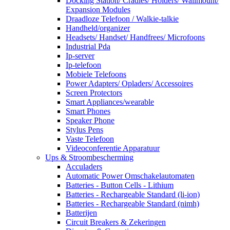
Docking Station/ Cradles/ Holders/ Wallmount/
Expansion Modules
Draadloze Telefoon / Walkie-talkie
Handheld/organizer
Headsets/ Handset/ Handfrees/ Microfoons
Industrial Pda
Ip-server
Ip-telefoon
Mobiele Telefoons
Power Adapters/ Opladers/ Accessoires
Screen Protectors
Smart Appliances/wearable
Smart Phones
Speaker Phone
Stylus Pens
Vaste Telefoon
Videoconferentie Apparatuur
Ups & Stroombescherming
Acculaders
Automatic Power Omschakelautomaten
Batteries - Button Cells - Lithium
Batteries - Rechargeable Standard (li-ion)
Batteries - Rechargeable Standard (nimh)
Batterijen
Circuit Breakers & Zekeringen