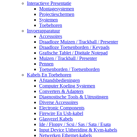
Interactieve Presentatie
Montagesystemen
Projectieschermen
Systemen
Toebehoren
Invoerapparatuur
Accessoires
Draadloze Muizen / Trackball / Presenter
Draadloze Toetsenborden / Keypads
Grafische Tablet / Digitale Notepad
Muizen / Trackball / Presenter
Pennen
Toetsenborden / Toetsenborden
Kabels En Toebehoren
Afstandsbedieningen
Computer Koeling Systemen
Converters & Adapters
Diagnostische Tools & Uitrustingen
Diverse Accessoires
Electronic Components
Firewire En Usb-kabel
Glasvezel Kabels
Ide / Floppy / Scsi / Sas / Sata / Esata
Input Device Uitbreiding & Kvm-kabels
Netwerken Ethernet-kabels