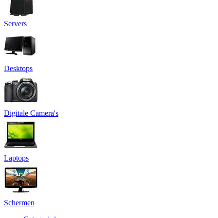
Servers
Desktops
Digitale Camera's
Laptops
Schermen