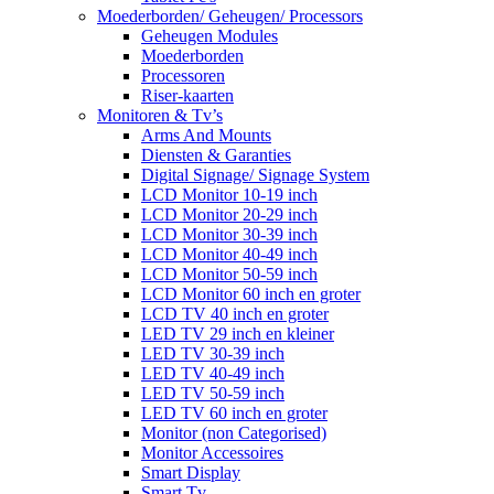
Moederborden/ Geheugen/ Processors
Geheugen Modules
Moederborden
Processoren
Riser-kaarten
Monitoren & Tv’s
Arms And Mounts
Diensten & Garanties
Digital Signage/ Signage System
LCD Monitor 10-19 inch
LCD Monitor 20-29 inch
LCD Monitor 30-39 inch
LCD Monitor 40-49 inch
LCD Monitor 50-59 inch
LCD Monitor 60 inch en groter
LCD TV 40 inch en groter
LED TV 29 inch en kleiner
LED TV 30-39 inch
LED TV 40-49 inch
LED TV 50-59 inch
LED TV 60 inch en groter
Monitor (non Categorised)
Monitor Accessoires
Smart Display
Smart Tv