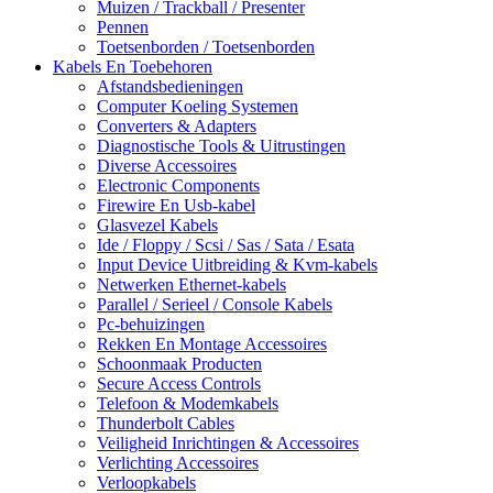
Muizen / Trackball / Presenter
Pennen
Toetsenborden / Toetsenborden
Kabels En Toebehoren
Afstandsbedieningen
Computer Koeling Systemen
Converters & Adapters
Diagnostische Tools & Uitrustingen
Diverse Accessoires
Electronic Components
Firewire En Usb-kabel
Glasvezel Kabels
Ide / Floppy / Scsi / Sas / Sata / Esata
Input Device Uitbreiding & Kvm-kabels
Netwerken Ethernet-kabels
Parallel / Serieel / Console Kabels
Pc-behuizingen
Rekken En Montage Accessoires
Schoonmaak Producten
Secure Access Controls
Telefoon & Modemkabels
Thunderbolt Cables
Veiligheid Inrichtingen & Accessoires
Verlichting Accessoires
Verloopkabels