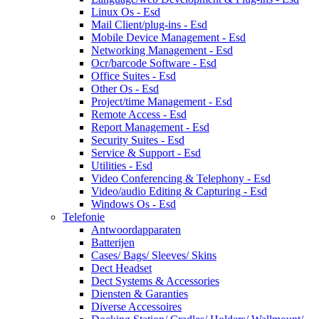
Linux Os - Esd
Mail Client/plug-ins - Esd
Mobile Device Management - Esd
Networking Management - Esd
Ocr/barcode Software - Esd
Office Suites - Esd
Other Os - Esd
Project/time Management - Esd
Remote Access - Esd
Report Management - Esd
Security Suites - Esd
Service & Support - Esd
Utilities - Esd
Video Conferencing & Telephony - Esd
Video/audio Editing & Capturing - Esd
Windows Os - Esd
Telefonie
Antwoordapparaten
Batterijen
Cases/ Bags/ Sleeves/ Skins
Dect Headset
Dect Systems & Accessories
Diensten & Garanties
Diverse Accessoires