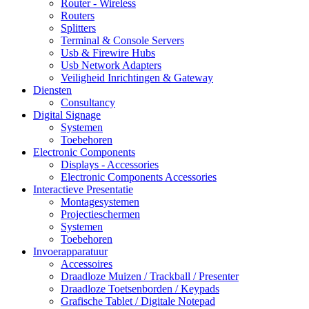
Router - Wireless
Routers
Splitters
Terminal & Console Servers
Usb & Firewire Hubs
Usb Network Adapters
Veiligheid Inrichtingen & Gateway
Diensten
Consultancy
Digital Signage
Systemen
Toebehoren
Electronic Components
Displays - Accessories
Electronic Components Accessories
Interactieve Presentatie
Montagesystemen
Projectieschermen
Systemen
Toebehoren
Invoerapparatuur
Accessoires
Draadloze Muizen / Trackball / Presenter
Draadloze Toetsenborden / Keypads
Grafische Tablet / Digitale Notepad