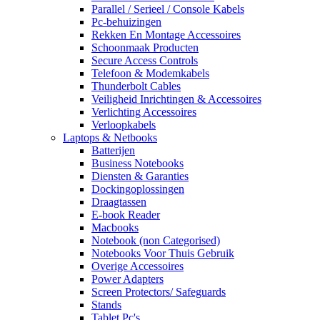
Parallel / Serieel / Console Kabels
Pc-behuizingen
Rekken En Montage Accessoires
Schoonmaak Producten
Secure Access Controls
Telefoon & Modemkabels
Thunderbolt Cables
Veiligheid Inrichtingen & Accessoires
Verlichting Accessoires
Verloopkabels
Laptops & Netbooks
Batterijen
Business Notebooks
Diensten & Garanties
Dockingoplossingen
Draagtassen
E-book Reader
Macbooks
Notebook (non Categorised)
Notebooks Voor Thuis Gebruik
Overige Accessoires
Power Adapters
Screen Protectors/ Safeguards
Stands
Tablet Pc's