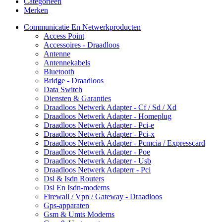
Categorieën
Merken
Communicatie En Netwerkproducten
Access Point
Accessoires - Draadloos
Antenne
Antennekabels
Bluetooth
Bridge - Draadloos
Data Switch
Diensten & Garanties
Draadloos Netwerk Adapter - Cf / Sd / Xd
Draadloos Netwerk Adapter - Homeplug
Draadloos Netwerk Adapter - Pci-e
Draadloos Netwerk Adapter - Pci-x
Draadloos Netwerk Adapter - Pcmcia / Expresscard
Draadloos Netwerk Adapter - Poe
Draadloos Netwerk Adapter - Usb
Draadloos Netwerk Adapterr - Pci
Dsl & Isdn Routers
Dsl En Isdn-modems
Firewall / Vpn / Gateway - Draadloos
Gps-apparaten
Gsm & Umts Modems