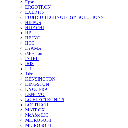
Epson
ERGOTRON
EXERTIS
FUJITSU TECHNOLOGY SOLUTIONS
HIPPUS
HITACHI
HP
HP INC
HTC
IiYAMA
iMoshion
INTEL
IRIS
IT1
Jabra
KENSINGTON
KINGSTON
KYOCERA
LENOVO
LG ELECTRONICS
LOGITECH
MATROX
McAfee LIC
MICROSOFT
MICROSOFT