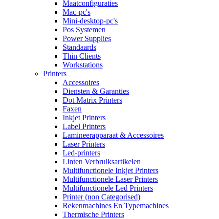
Maatconfiguraties
Mac-pc's
Mini-desktop-pc's
Pos Systemen
Power Supplies
Standaards
Thin Clients
Workstations
Printers
Accessoires
Diensten & Garanties
Dot Matrix Printers
Faxen
Inkjet Printers
Label Printers
Lamineerapparaat & Accessoires
Laser Printers
Led-printers
Linten Verbruiksartikelen
Multifunctionele Inkjet Printers
Multifunctionele Laser Printers
Multifunctionele Led Printers
Printer (non Categorised)
Rekenmachines En Typemachines
Thermische Printers