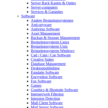
Server Rack Kasten & Opties
Server-computers
Services & Garanties
Software
Andere Besturingssystemen
Anti-spyware
Antivirus Software
Asset Management
Backup & Storage Management
Besturingssysteem Linux
Besturingssysteem Unix
Besturingssysteem Windows
Cad / Cam / Cae Software
Creative Suites
Database Management
Desktoppublishing
Emulatie Software
Encryption Software
Fax Software
Games
Graphics & Illustratie Software
Internet/web Filtering
Intrusion Detection
Mail Client Software
Mail Server Software