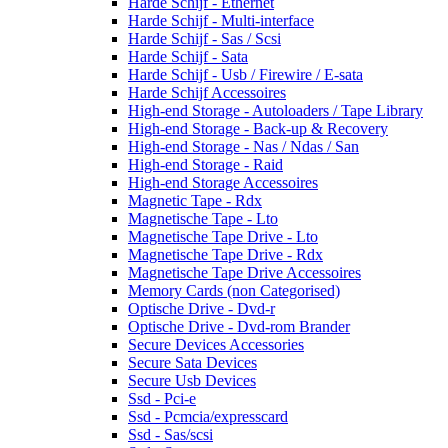
Harde Schijf - Ethernet
Harde Schijf - Multi-interface
Harde Schijf - Sas / Scsi
Harde Schijf - Sata
Harde Schijf - Usb / Firewire / E-sata
Harde Schijf Accessoires
High-end Storage - Autoloaders / Tape Library
High-end Storage - Back-up & Recovery
High-end Storage - Nas / Ndas / San
High-end Storage - Raid
High-end Storage Accessoires
Magnetic Tape - Rdx
Magnetische Tape - Lto
Magnetische Tape Drive - Lto
Magnetische Tape Drive - Rdx
Magnetische Tape Drive Accessoires
Memory Cards (non Categorised)
Optische Drive - Dvd-r
Optische Drive - Dvd-rom Brander
Secure Devices Accessories
Secure Sata Devices
Secure Usb Devices
Ssd - Pci-e
Ssd - Pcmcia/expresscard
Ssd - Sas/scsi