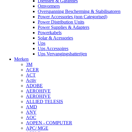
Diensten & Garanties
Omvormers
Overspanning Bescherming & Stabilisatoren
Power Accessories (non Categorised)
Power Distribution Units
Power Supplies & Adapters
Powerkabels
Solar & Acessories
Ups
Ups Accessoires
Ups Vervangingsbatterijen
Merken
3M
ACER
ACT
Activ
ADOBE
AEROHIVE
AEROHIVE
ALLIED TELESIS
AMD
ANY
AOC
AOPEN - COMPUTER
APC/ MGE