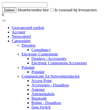
Sleutelwoorden hier
In voorraad bij leveranciers
0
Geavanceerd zoeken
Account
Nieuwsbrief
Categorieën
Diensten
Consultancy
Electronic Components
Displays - Accessories
Electronic Components Accessories
Populair
Populair
Communicatie En Netwerkproducten
Access Point
Accessoires - Draadloos
Antenne
Antennekabels
Bluetooth
Bridge - Draadloos
Data Switch