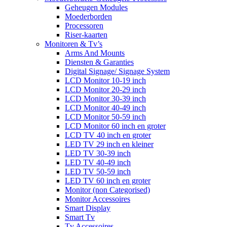
Geheugen Modules
Moederborden
Processoren
Riser-kaarten
Monitoren & Tv’s
Arms And Mounts
Diensten & Garanties
Digital Signage/ Signage System
LCD Monitor 10-19 inch
LCD Monitor 20-29 inch
LCD Monitor 30-39 inch
LCD Monitor 40-49 inch
LCD Monitor 50-59 inch
LCD Monitor 60 inch en groter
LCD TV 40 inch en groter
LED TV 29 inch en kleiner
LED TV 30-39 inch
LED TV 40-49 inch
LED TV 50-59 inch
LED TV 60 inch en groter
Monitor (non Categorised)
Monitor Accessoires
Smart Display
Smart Tv
Tv Accessoires