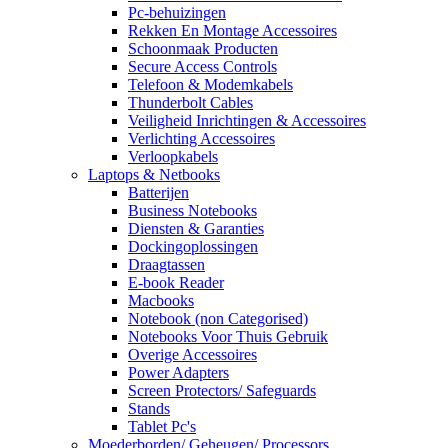
Pc-behuizingen
Rekken En Montage Accessoires
Schoonmaak Producten
Secure Access Controls
Telefoon & Modemkabels
Thunderbolt Cables
Veiligheid Inrichtingen & Accessoires
Verlichting Accessoires
Verloopkabels
Laptops & Netbooks
Batterijen
Business Notebooks
Diensten & Garanties
Dockingoplossingen
Draagtassen
E-book Reader
Macbooks
Notebook (non Categorised)
Notebooks Voor Thuis Gebruik
Overige Accessoires
Power Adapters
Screen Protectors/ Safeguards
Stands
Tablet Pc's
Moederborden/ Geheugen/ Processors