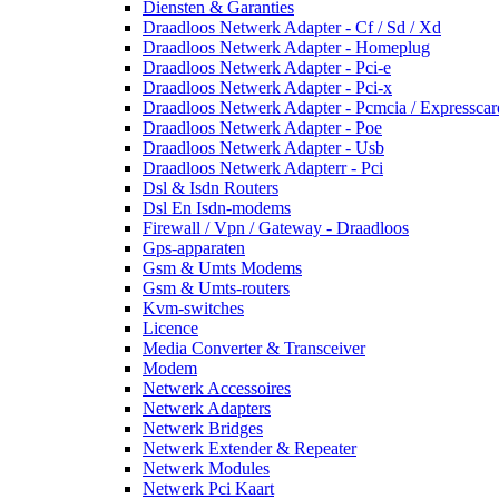
Diensten & Garanties
Draadloos Netwerk Adapter - Cf / Sd / Xd
Draadloos Netwerk Adapter - Homeplug
Draadloos Netwerk Adapter - Pci-e
Draadloos Netwerk Adapter - Pci-x
Draadloos Netwerk Adapter - Pcmcia / Expresscar
Draadloos Netwerk Adapter - Poe
Draadloos Netwerk Adapter - Usb
Draadloos Netwerk Adapterr - Pci
Dsl & Isdn Routers
Dsl En Isdn-modems
Firewall / Vpn / Gateway - Draadloos
Gps-apparaten
Gsm & Umts Modems
Gsm & Umts-routers
Kvm-switches
Licence
Media Converter & Transceiver
Modem
Netwerk Accessoires
Netwerk Adapters
Netwerk Bridges
Netwerk Extender & Repeater
Netwerk Modules
Netwerk Pci Kaart