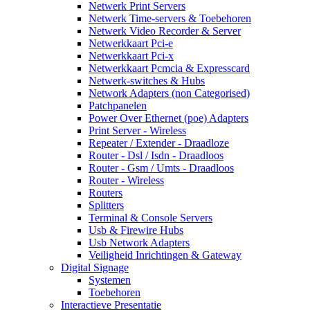
Netwerk Print Servers
Netwerk Time-servers & Toebehoren
Netwerk Video Recorder & Server
Netwerkkaart Pci-e
Netwerkkaart Pci-x
Netwerkkaart Pcmcia & Expresscard
Netwerk-switches & Hubs
Network Adapters (non Categorised)
Patchpanelen
Power Over Ethernet (poe) Adapters
Print Server - Wireless
Repeater / Extender - Draadloze
Router - Dsl / Isdn - Draadloos
Router - Gsm / Umts - Draadloos
Router - Wireless
Routers
Splitters
Terminal & Console Servers
Usb & Firewire Hubs
Usb Network Adapters
Veiligheid Inrichtingen & Gateway
Digital Signage
Systemen
Toebehoren
Interactieve Presentatie