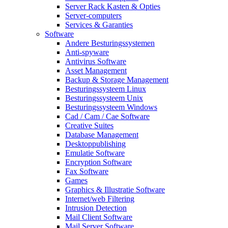
Server Rack Kasten & Opties
Server-computers
Services & Garanties
Software
Andere Besturingssystemen
Anti-spyware
Antivirus Software
Asset Management
Backup & Storage Management
Besturingssysteem Linux
Besturingssysteem Unix
Besturingssysteem Windows
Cad / Cam / Cae Software
Creative Suites
Database Management
Desktoppublishing
Emulatie Software
Encryption Software
Fax Software
Games
Graphics & Illustratie Software
Internet/web Filtering
Intrusion Detection
Mail Client Software
Mail Server Software