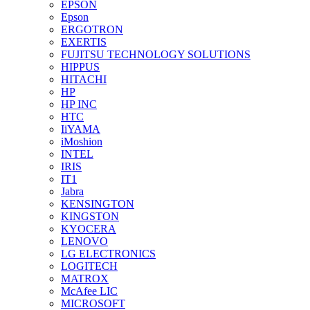
EPSON
Epson
ERGOTRON
EXERTIS
FUJITSU TECHNOLOGY SOLUTIONS
HIPPUS
HITACHI
HP
HP INC
HTC
IiYAMA
iMoshion
INTEL
IRIS
IT1
Jabra
KENSINGTON
KINGSTON
KYOCERA
LENOVO
LG ELECTRONICS
LOGITECH
MATROX
McAfee LIC
MICROSOFT