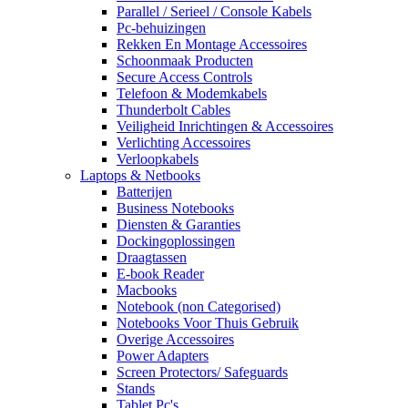
Parallel / Serieel / Console Kabels
Pc-behuizingen
Rekken En Montage Accessoires
Schoonmaak Producten
Secure Access Controls
Telefoon & Modemkabels
Thunderbolt Cables
Veiligheid Inrichtingen & Accessoires
Verlichting Accessoires
Verloopkabels
Laptops & Netbooks
Batterijen
Business Notebooks
Diensten & Garanties
Dockingoplossingen
Draagtassen
E-book Reader
Macbooks
Notebook (non Categorised)
Notebooks Voor Thuis Gebruik
Overige Accessoires
Power Adapters
Screen Protectors/ Safeguards
Stands
Tablet Pc's