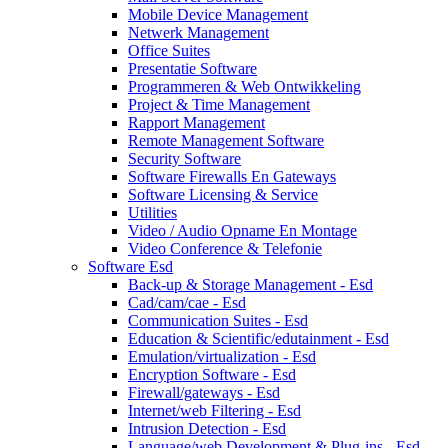
Mobile Device Management
Netwerk Management
Office Suites
Presentatie Software
Programmeren & Web Ontwikkeling
Project & Time Management
Rapport Management
Remote Management Software
Security Software
Software Firewalls En Gateways
Software Licensing & Service
Utilities
Video / Audio Opname En Montage
Video Conference & Telefonie
Software Esd
Back-up & Storage Management - Esd
Cad/cam/cae - Esd
Communication Suites - Esd
Education & Scientific/edutainment - Esd
Emulation/virtualization - Esd
Encryption Software - Esd
Firewall/gateways - Esd
Internet/web Filtering - Esd
Intrusion Detection - Esd
Language/web Development & Plug-ins - Esd