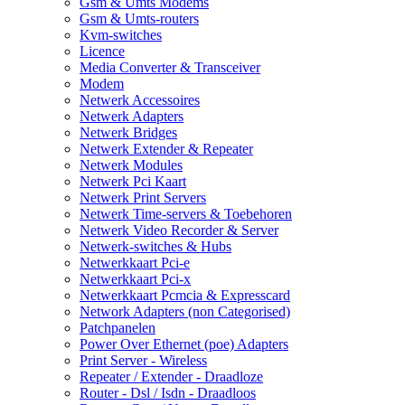
Gsm & Umts Modems
Gsm & Umts-routers
Kvm-switches
Licence
Media Converter & Transceiver
Modem
Netwerk Accessoires
Netwerk Adapters
Netwerk Bridges
Netwerk Extender & Repeater
Netwerk Modules
Netwerk Pci Kaart
Netwerk Print Servers
Netwerk Time-servers & Toebehoren
Netwerk Video Recorder & Server
Netwerk-switches & Hubs
Netwerkkaart Pci-e
Netwerkkaart Pci-x
Netwerkkaart Pcmcia & Expresscard
Network Adapters (non Categorised)
Patchpanelen
Power Over Ethernet (poe) Adapters
Print Server - Wireless
Repeater / Extender - Draadloze
Router - Dsl / Isdn - Draadloos