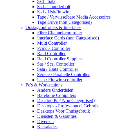
Ssd - Sata
Ssd - Thunderbolt
Ssd - Usb/firewire
Tape / Verwisselbare Media Accessoires
Tape Drive (non Categorised)
Opslagcontrollers & Interfaces
Fibre Channel-controller
Interface Cards (non Categorised)
Multi Controller
Pcmcia Controller
Raid Controller
Raid Controller Supplies
Sas / Scsi Controller
Sata / Esata Controller
Seriële / Parallelle Controller
Usb / Firewire-controller
Pc's & Workstations
Andere Onderdelen
Barebone Computers
Desktop Pc ( Non Categorised)
Desktops - Professioneel Gebruik
Desktops Voor Thuisgebruik
Diensten & Garanties
Diversen
Kassalades