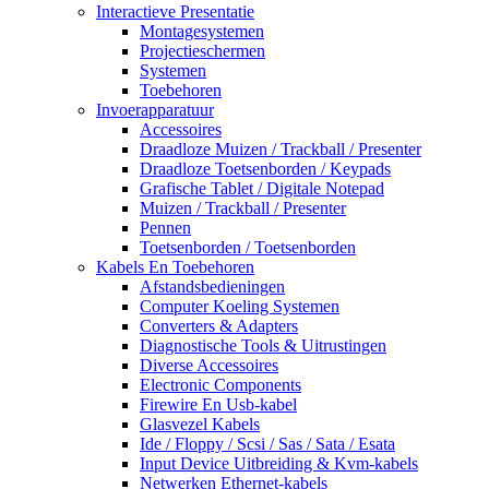
Interactieve Presentatie
Montagesystemen
Projectieschermen
Systemen
Toebehoren
Invoerapparatuur
Accessoires
Draadloze Muizen / Trackball / Presenter
Draadloze Toetsenborden / Keypads
Grafische Tablet / Digitale Notepad
Muizen / Trackball / Presenter
Pennen
Toetsenborden / Toetsenborden
Kabels En Toebehoren
Afstandsbedieningen
Computer Koeling Systemen
Converters & Adapters
Diagnostische Tools & Uitrustingen
Diverse Accessoires
Electronic Components
Firewire En Usb-kabel
Glasvezel Kabels
Ide / Floppy / Scsi / Sas / Sata / Esata
Input Device Uitbreiding & Kvm-kabels
Netwerken Ethernet-kabels