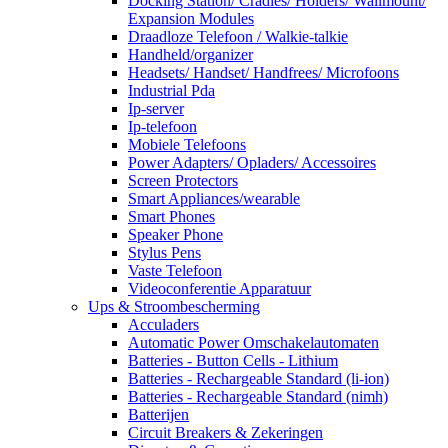
Docking Station/ Cradles/ Holders/ Wallmount/
Expansion Modules
Draadloze Telefoon / Walkie-talkie
Handheld/organizer
Headsets/ Handset/ Handfrees/ Microfoons
Industrial Pda
Ip-server
Ip-telefoon
Mobiele Telefoons
Power Adapters/ Opladers/ Accessoires
Screen Protectors
Smart Appliances/wearable
Smart Phones
Speaker Phone
Stylus Pens
Vaste Telefoon
Videoconferentie Apparatuur
Ups & Stroombescherming
Acculaders
Automatic Power Omschakelautomaten
Batteries - Button Cells - Lithium
Batteries - Rechargeable Standard (li-ion)
Batteries - Rechargeable Standard (nimh)
Batterijen
Circuit Breakers & Zekeringen