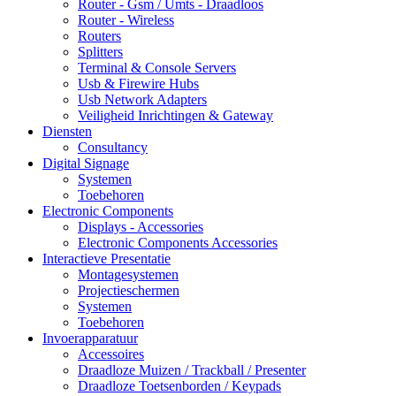
Router - Gsm / Umts - Draadloos
Router - Wireless
Routers
Splitters
Terminal & Console Servers
Usb & Firewire Hubs
Usb Network Adapters
Veiligheid Inrichtingen & Gateway
Diensten
Consultancy
Digital Signage
Systemen
Toebehoren
Electronic Components
Displays - Accessories
Electronic Components Accessories
Interactieve Presentatie
Montagesystemen
Projectieschermen
Systemen
Toebehoren
Invoerapparatuur
Accessoires
Draadloze Muizen / Trackball / Presenter
Draadloze Toetsenborden / Keypads