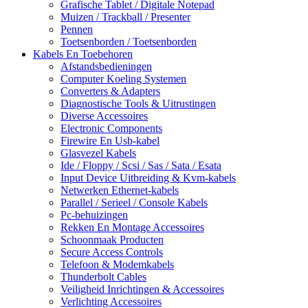
Grafische Tablet / Digitale Notepad
Muizen / Trackball / Presenter
Pennen
Toetsenborden / Toetsenborden
Kabels En Toebehoren
Afstandsbedieningen
Computer Koeling Systemen
Converters & Adapters
Diagnostische Tools & Uitrustingen
Diverse Accessoires
Electronic Components
Firewire En Usb-kabel
Glasvezel Kabels
Ide / Floppy / Scsi / Sas / Sata / Esata
Input Device Uitbreiding & Kvm-kabels
Netwerken Ethernet-kabels
Parallel / Serieel / Console Kabels
Pc-behuizingen
Rekken En Montage Accessoires
Schoonmaak Producten
Secure Access Controls
Telefoon & Modemkabels
Thunderbolt Cables
Veiligheid Inrichtingen & Accessoires
Verlichting Accessoires