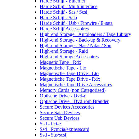
Harde Schijf - Ethernet
Harde Schijf - Multi-interface
Harde Schijf - Sas / Scsi
Harde Schijf - Sata
Harde Schijf - Usb / Firewire / E-sata
Harde Schijf Accessoires
High-end Storage - Autoloaders / Tape Library
High-end Storage - Back-up & Recovery
High-end Storage - Nas / Ndas / San
High-end Storage - Raid
High-end Storage Accessoires
Magnetic Tape - Rdx
Magnetische Tape - Lto
Magnetische Tape Drive - Lto
Magnetische Tape Drive - Rdx
Magnetische Tape Drive Accessoires
Memory Cards (non Categorised)
Optische Drive - Dvd-r
Optische Drive - Dvd-rom Brander
Secure Devices Accessories
Secure Sata Devices
Secure Usb Devices
Ssd - Pci-e
Ssd - Pcmcia/expresscard
Ssd - Sas/scsi