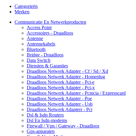
Categorieën
Merken
Communicatie En Netwerkproducten
Access Point
Accessoires - Draadloos
Antenne
Antennekabels
Bluetooth
Bridge - Draadloos
Data Switch
Diensten & Garanties
Draadloos Netwerk Adapter - Cf / Sd / Xd
Draadloos Netwerk Adapter - Homeplug
Draadloos Netwerk Adapter - Pci-e
Draadloos Netwerk Adapter - Pci-x
Draadloos Netwerk Adapter - Pcmcia / Expresscard
Draadloos Netwerk Adapter - Poe
Draadloos Netwerk Adapter - Usb
Draadloos Netwerk Adapterr - Pci
Dsl & Isdn Routers
Dsl En Isdn-modems
Firewall / Vpn / Gateway - Draadloos
Gps-apparaten