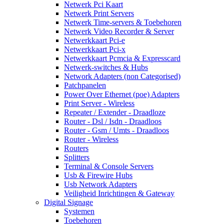
Netwerk Pci Kaart
Netwerk Print Servers
Netwerk Time-servers & Toebehoren
Netwerk Video Recorder & Server
Netwerkkaart Pci-e
Netwerkkaart Pci-x
Netwerkkaart Pcmcia & Expresscard
Netwerk-switches & Hubs
Network Adapters (non Categorised)
Patchpanelen
Power Over Ethernet (poe) Adapters
Print Server - Wireless
Repeater / Extender - Draadloze
Router - Dsl / Isdn - Draadloos
Router - Gsm / Umts - Draadloos
Router - Wireless
Routers
Splitters
Terminal & Console Servers
Usb & Firewire Hubs
Usb Network Adapters
Veiligheid Inrichtingen & Gateway
Digital Signage
Systemen
Toebehoren