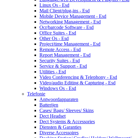
Linux Os - Esd
Mail Client/plug-ins - Esd
Mobile Device Management - Esd
Networking Management - Esd
Ocr/barcode Software - Esd
Office Suites - Esd
Other Os - Esd
Project/time Management - Esd
Remote Access - Esd
Report Management - Esd
Security Suites - Esd
Service & Support - Esd
Utilities - Esd
Video Conferencing & Telephony - Esd
Video/audio Editing & Capturing - Esd
Windows Os - Esd
Telefonie
Antwoordapparaten
Batterijen
Cases/ Bags/ Sleeves/ Skins
Dect Headset
Dect Systems & Accessories
Diensten & Garanties
Diverse Accessoires