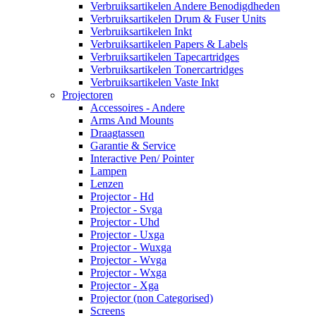
Verbruiksartikelen Andere Benodigdheden
Verbruiksartikelen Drum & Fuser Units
Verbruiksartikelen Inkt
Verbruiksartikelen Papers & Labels
Verbruiksartikelen Tapecartridges
Verbruiksartikelen Tonercartridges
Verbruiksartikelen Vaste Inkt
Projectoren
Accessoires - Andere
Arms And Mounts
Draagtassen
Garantie & Service
Interactive Pen/ Pointer
Lampen
Lenzen
Projector - Hd
Projector - Svga
Projector - Uhd
Projector - Uxga
Projector - Wuxga
Projector - Wvga
Projector - Wxga
Projector - Xga
Projector (non Categorised)
Screens