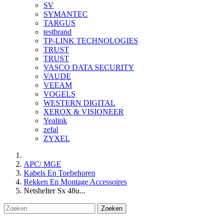
SV
SYMANTEC
TARGUS
testbrand
TP-LINK TECHNOLOGIES
TRUST
TRUST
VASCO DATA SECURITY
VAUDE
VEEAM
VOGELS
WESTERN DIGITAL
XEROX & VISIONEER
Yealink
zefal
ZYXEL
APC/ MGE
Kabels En Toebehoren
Rekken En Montage Accessoires
Netshelter Sx 48u...
Zoeken