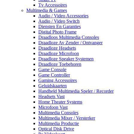
Tv Accessoires
Multimedia & Games
Audio / Video Accessories
Audio / Video Switch
Diensten En Garanties
Digital Photo Frame
Draadloos Multimedia Consoles
Draadloze Av Zender / Ontvanger
Draadloze Headsets
Draadloze Microfoon
Draadloze Speaker Systemen
Draadloze Toebehoren
Game Console
Game Controller
Gaming Accessoires
Geluidskaarten
Handheld Multimedia Speler / Recorder
Headsets Vast
Home Theater Systems
Microfoon Vast
Multimedia Consoles
Multimedia Mixer / Versterker
Multimedia Productie
Optical Disk Drive