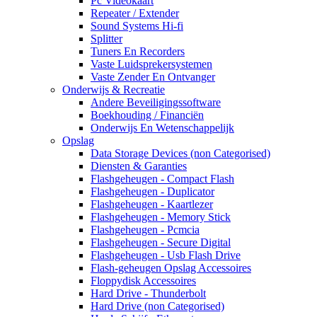
Pc Videokaart
Repeater / Extender
Sound Systems Hi-fi
Splitter
Tuners En Recorders
Vaste Luidsprekersystemen
Vaste Zender En Ontvanger
Onderwijs & Recreatie
Andere Beveiligingssoftware
Boekhouding / Financiën
Onderwijs En Wetenschappelijk
Opslag
Data Storage Devices (non Categorised)
Diensten & Garanties
Flashgeheugen - Compact Flash
Flashgeheugen - Duplicator
Flashgeheugen - Kaartlezer
Flashgeheugen - Memory Stick
Flashgeheugen - Pcmcia
Flashgeheugen - Secure Digital
Flashgeheugen - Usb Flash Drive
Flash-geheugen Opslag Accessoires
Floppydisk Accessoires
Hard Drive - Thunderbolt
Hard Drive (non Categorised)