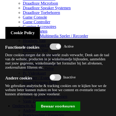
Draadloze Microfoon
Draadloze Speaker Systemen
Draadloze Toebehoren
Game Console
Game Controller
Gaming Accessoires
Geluidskaarten
Cookie Policy
Handheld Multimedia Speler / Recorder
Headsets Vast
Home Theater Systems
Functionele cookies
Microfoon Vast
Multimedia Consoles
Deze cookies zorgen dat de site werkt zoals verwacht; Denk aan de taal
Multimedia Mixer / Versterker
van de website, producten in je winkelmandje bijhouden, aanmelden
met jouw gegevens, winkelmandje het formulier bij het afrekenen,
Multimedia Productie
zoekresultaten filteren etc.
Optical Disk Drive
Pc Videokaart
Repeater / Extender
Andere cookies
Sound Systems Hi-fi
We gebruiken analytische & tracking cookies om te kijken hoe we de
Splitter
website beter kunnen maken en hoe we content en eventuele reclame
Tuners En Recorders
kunnen afstemmen op jouw voorkeur.
Vaste Luidsprekersystemen
Vaste Zender En Ontvanger
Onderwijs & Recreatie
Bewaar voorkeuren
Andere Beveiligingssoftware
Boekhouding / Financiën