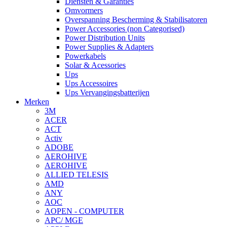
Diensten & Garanties
Omvormers
Overspanning Bescherming & Stabilisatoren
Power Accessories (non Categorised)
Power Distribution Units
Power Supplies & Adapters
Powerkabels
Solar & Acessories
Ups
Ups Accessoires
Ups Vervangingsbatterijen
Merken
3M
ACER
ACT
Activ
ADOBE
AEROHIVE
AEROHIVE
ALLIED TELESIS
AMD
ANY
AOC
AOPEN - COMPUTER
APC/ MGE