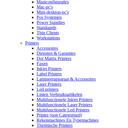
Maatconfiguraties
Mac-pc's
Mini-desktop-pc's
Pos Systemen
Power Supplies
Standaards
Thin Clients
Workstations
Printers
Accessoires
Diensten & Garanties
Dot Matrix Printers
Faxen
Inkjet Printers
Label Printers
Lamineerapparaat & Accessoires
Laser Printers
Led-printers
Linten Verbruiksartikelen
Multifunctionele Inkjet Printers
Multifunctionele Laser Printers
Multifunctionele Led Printers
Printer (non Categorised)
Rekenmachines En Typemachines
Thermische Printers