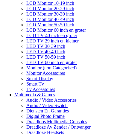
LCD Monitor 10-19 inch
LCD Monitor 20-29 inch
LCD Monitor 30-39 inch
LCD Monitor 40-49 inch
LCD Monitor 50-59 inch
LCD Monitor 60 inch en groter
LCD TV 40 inch en groter
LED TV 29 inch en kleiner
LED TV 30-39 inch
LED TV 40-49 inch
LED TV 50-59 inch
LED TV 60 inch en groter
Monitor (non Categorised)
Monitor Accessoires
Smart Display
Smart Tv
Tv Accessoires
Multimedia & Games
Audio / Video Accessories
Audio / Video Switch
Diensten En Garanties
Digital Photo Frame
Draadloos Multimedia Consoles
Draadloze Av Zender / Ontvanger
Draadloze Headsets