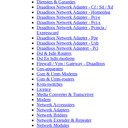
Diensten & Garanties
Draadloos Netwerk Adapter - Cf / Sd / Xd
Draadloos Netwerk Adapter - Homeplug
Draadloos Netwerk Adapter - Pci-e
Draadloos Netwerk Adapter - Pci-x
Draadloos Netwerk Adapter - Pcmcia /
Expresscard
Draadloos Netwerk Adapter - Poe
Draadloos Netwerk Adapter - Usb
Draadloos Netwerk Adapterr - Pci
Dsl & Isdn Routers
Dsl En Isdn-modems
Firewall / Vpn / Gateway - Draadloos
Gps-apparaten
Gsm & Umts Modems
Gsm & Umts-routers
Kvm-switches
Licence
Media Converter & Transceiver
Modem
Netwerk Accessoires
Netwerk Adapters
Netwerk Bridges
Netwerk Extender & Repeater
Netwerk Modules