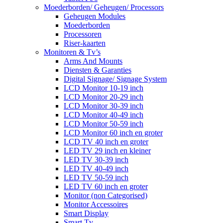
Moederborden/ Geheugen/ Processors
Geheugen Modules
Moederborden
Processoren
Riser-kaarten
Monitoren & Tv’s
Arms And Mounts
Diensten & Garanties
Digital Signage/ Signage System
LCD Monitor 10-19 inch
LCD Monitor 20-29 inch
LCD Monitor 30-39 inch
LCD Monitor 40-49 inch
LCD Monitor 50-59 inch
LCD Monitor 60 inch en groter
LCD TV 40 inch en groter
LED TV 29 inch en kleiner
LED TV 30-39 inch
LED TV 40-49 inch
LED TV 50-59 inch
LED TV 60 inch en groter
Monitor (non Categorised)
Monitor Accessoires
Smart Display
Smart Tv